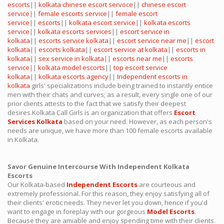
escorts
||
kolkata chinese escort servoce
||
chinese escort
service
||
female escorts service
||
female escort
service
||
escorts
||
kolkata escort service
||
kolkata escorts
service
||
kolkata escorts services
||
escort service in
kolkata
||
escorts service kolkata
||
escort service near me
||
escort
kolkata
||
escorts kolkata
||
escort service at kolkata
||
escorts in
kolkata
||
sex service in kolkata
||
escorts near me
||
escorts
service
||
kolkata model escorts
||
top escort service
kolkata
||
kolkata escorts agency
||
Independent escorts in
kolkata
girls' specializations include being trained to instantly entice
men with their chats and curves; as a result, every single one of our
prior clients attests to the fact that we satisfy their deepest
desires.Kolkata Call Girls is an organization that offers
Escort
Services Kolkata
based on your need. However, as each person's
needs are unique, we have more than 100 female escorts available
in Kolkata.
Savor Genuine Intercourse With Independent Kolkata
Escorts
Our Kolkata-based
Independent Escorts
are courteous and
extremely professional. For this reason, they enjoy satisfying all of
their clients' erotic needs. They never let you down, hence if you'd
want to engage in foreplay with our gorgeous
Model Escorts
.
Because they are amiable and enjoy spending time with their clients.