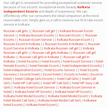
Our call girl is renowned for providing exceptional customer service
because of our escorts' exceptional exotic beauty
Kolkata
Independent Escorts
and depth of experience. We can
effortlessly offer our consumers the ideal companion at the most
reasonable cost. Simply give us a call to reserve our first-rate escort
service in Kolkata.
Russian call girls
||
Russian call girl
||
Kolkata Russian Escort
Service
||
Kolkata Russian Escorts
||
Russian Escort
||
Russian
Escorts
||
Russian Escort Service
||
Kolkata Russian Escort
||
Russian Escort In Kolkata
||
Russian Escorts In Kolkata
||
Russian
Escort Service In Kolkata
||
Kolkata Russian call girl
||
Kolkata
Russian call girls
||
Russian call girls Kolkata
||
Russian call girl
Kolkata
||
Russian call girls In Kolkata
||
Russian call girl In
Kolkata
||
hotel Escorts
||
hotel Escort
||
hotel Escort Service
||
hotel
Female Escorts
||
hotel Female Escort
||
hotel Independent Escorts
||
hotel Independnet Escort
||
hotel Escorts Service
||
hotel Escorts
Services
||
Escorts hotel
||
Escort hotel
||
Escorts in hotel
||
Escort in
hotel
||
hotel College Girls Escorts
||
hotel Call Girls
||
hotel Call
Girl
||
hotel VIP Call Girls
||
hotel VIP Call Girl
||
hotel VIP Sexy Call
Girls
||
Kolkata hotel Escort Service
||
Kolkata Escort Service in
hotel
||
Kolkata hotel VIP Escorts
||
Kolkata hotel VIP Escort
||
Kolkata hotel Model Escorts
||
Kolkata hotel Model Escort
||
Kolkata
hotel Model Call Girls
||
Kolkata hotel Model Call Girl
||
Kolkatae
hotel Escorts
||
Kolkata hotel Escort
||