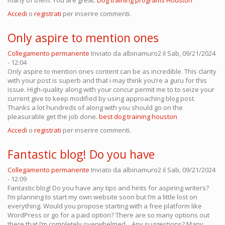
many of them. You are great.
Dog training programs Houston
Accedi
o
registrati
per inserire commenti.
Only aspire to mention ones
Collegamento permanente
Inviato da
albinamuro2
il Sab, 09/21/2024
- 12:04
Only aspire to mention ones content can be as incredible. This clarity
with your post is superb and that i may think you’re a guru for this
issue. High-quality along with your concur permit me to to seize your
current give to keep modified by using approaching blog post.
Thanks a lot hundreds of along with you should go on the
pleasurable get the job done.
best dog training houston
Accedi
o
registrati
per inserire commenti.
Fantastic blog! Do you have
Collegamento permanente
Inviato da
albinamuro2
il Sab, 09/21/2024
- 12:09
Fantastic blog! Do you have any tips and hints for aspiring writers?
I’m planning to start my own website soon but I’m a little lost on
everything. Would you propose starting with a free platform like
WordPress or go for a paid option? There are so many options out
there that I’m completely overwhelmed .. Any suggestions? Many