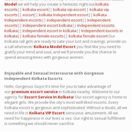
Model
we will help you create a fantastic night out.
kolkata
escorts
||
kolkata escort
||
kolkata vip escort
||
kolkata vip
escorts
||
escort
||
kolkata Independent escort
||
kolkata
Independent escorts
||
Independent escort
||
Independent
escorts
||
Independent escort kolkata
||
Independent escorts
kolkata
||
Independent escort in kolkata
||
Independent escorts in
kolkata
||
kolkata female escorts
||
kolkata female escort
Our
Kolkata call girls are ready to sate your lust and cravings. provide us
a call whenever
Kolkata Model Escort
you feel like you need to
gratify your mind and soul, and we'll provide you the chance to
spend amazing times with gorgeous women.
Enjoyable and Sensual Intercourse with Gorgeous
Independent Kolkata Escorts
Hello, Gorgeous Guys! It's time for you to take advantage of
our
premium escort service
in Kolkata nearby. Welcome to our
agency for
Escort Service In Kolkata
!
Our escort agency is home to
elegant girls. We provide the city's most well-liked escorts. Every
Kolkata escort is gorgeous and sophisticated. Without a doubt, all we
need in life is
Kolkata VIP Escort
sensuous amusement. All we
need for happiness in our lives is sex. Our right to sexual fulfillment
is something we should never sacrifice.