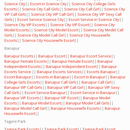
Science City
||
Escort in Science City
||
Science City College Girls
Escorts
||
Science City Call Girls
||
Science City Call Girl
||
Science City
VIP Call Girls
||
Science City VIP Call Girl
||
Science City VIP Sexy Call
Girls
||
Escort Service Science City
||
Escort Service in Science City
||
Science City VIP Escorts
||
Science City VIP Escort
||
Science City
Model Escorts
||
Science City Model Escort
||
Science City Model Call
Girls
||
Science City Model Call Girl
||
Science City Housewife
Escorts
||
Science City Housewife Escort
||
Baruipur
Baruipur Escorts
||
Baruipur Escort
||
Baruipur Escort Service
||
Baruipur Female Escorts
||
Baruipur Female Escort
||
Baruipur
Independent Escorts
||
Baruipur Independent Escort
||
Baruipur
Escorts Service
||
Baruipur Escorts Services
||
Escorts Baruipur
||
Escort Baruipur
||
Escorts in Baruipur
||
Escort in Baruipur
||
Baruipur
College Girls Escorts
||
Baruipur Call Girls
||
Baruipur Call Girl
||
Baruipur VIP Call Girls
||
Baruipur VIP Call Girl
||
Baruipur VIP Sexy
Call Girls
||
Escort Service Baruipur
||
Escort Service in Baruipur
||
Baruipur VIP Escorts
||
Baruipur VIP Escort
||
Baruipur Model
Escorts
||
Baruipur Model Escort
||
Baruipur Model Call Girls
||
Baruipur Model Call Girl
||
Baruipur Housewife Escorts
||
Baruipur
Housewife Escort
||
Tagore Park
Tagore Park Escorts
||
Tagore Park Escort
||
Tagore Park Escort