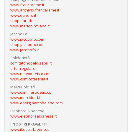
www.francarame.it
www.archivio.francarame.it
www.dariofo.it
shop.dariofo.it
www.mariopirovano.it
Jacopo Fo:
www.jacopofo.com
shop.jacopofo.com
www.jacopofo.it
Solidarietà:
comitatonobeldisabili.it
arteirregolare
www.networketico.com
www.comicoterapia.it
Merci Dolci srl:
www.commercioetico.it
www.mercidolci.it
www.energiaarcobaleno.com
Eleonora Albanese:
www.eleonoraalbanese.it
I NOSTRI PROGETTI:
www.ilteatrofabene.it