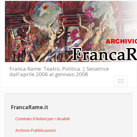
Salta al contenuto principale
Franca Rame: Teatro, Politica. | Senatrice
dall'aprile 2006 al gennaio 2008
Toggle
navigati
FrancaRame.it
Comitato il Nobel per i disabili
Archivio Pubblicazioni