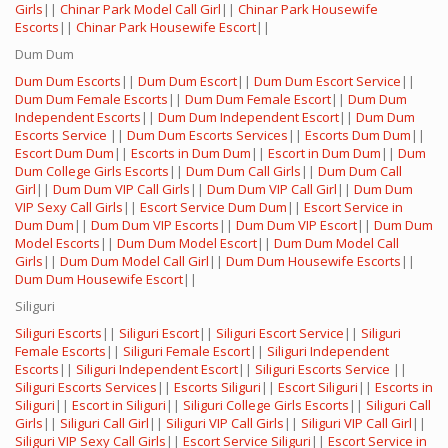
Girls
||
Chinar Park Model Call Girl
||
Chinar Park Housewife
Escorts
||
Chinar Park Housewife Escort
||
Dum Dum
Dum Dum Escorts
||
Dum Dum Escort
||
Dum Dum Escort Service
||
Dum Dum Female Escorts
||
Dum Dum Female Escort
||
Dum Dum
Independent Escorts
||
Dum Dum Independent Escort
||
Dum Dum
Escorts Service
||
Dum Dum Escorts Services
||
Escorts Dum Dum
||
Escort Dum Dum
||
Escorts in Dum Dum
||
Escort in Dum Dum
||
Dum
Dum College Girls Escorts
||
Dum Dum Call Girls
||
Dum Dum Call
Girl
||
Dum Dum VIP Call Girls
||
Dum Dum VIP Call Girl
||
Dum Dum
VIP Sexy Call Girls
||
Escort Service Dum Dum
||
Escort Service in
Dum Dum
||
Dum Dum VIP Escorts
||
Dum Dum VIP Escort
||
Dum Dum
Model Escorts
||
Dum Dum Model Escort
||
Dum Dum Model Call
Girls
||
Dum Dum Model Call Girl
||
Dum Dum Housewife Escorts
||
Dum Dum Housewife Escort
||
Siliguri
Siliguri Escorts
||
Siliguri Escort
||
Siliguri Escort Service
||
Siliguri
Female Escorts
||
Siliguri Female Escort
||
Siliguri Independent
Escorts
||
Siliguri Independent Escort
||
Siliguri Escorts Service
||
Siliguri Escorts Services
||
Escorts Siliguri
||
Escort Siliguri
||
Escorts in
Siliguri
||
Escort in Siliguri
||
Siliguri College Girls Escorts
||
Siliguri Call
Girls
||
Siliguri Call Girl
||
Siliguri VIP Call Girls
||
Siliguri VIP Call Girl
||
Siliguri VIP Sexy Call Girls
||
Escort Service Siliguri
||
Escort Service in