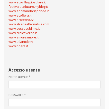
www.ecovillaggiosolare.it
festivalecofuturo.myblog.it
www.adomandarisponde.it
www.ecofiera.it
www.ecotecno.tv
www.stradaalternativa.com
www.sessosublime.it
www.clinicaverde.it
www.amoreamore.it
www.atlantide.tv
www.ridere.it
Accesso utente
Nome utente
*
Password
*