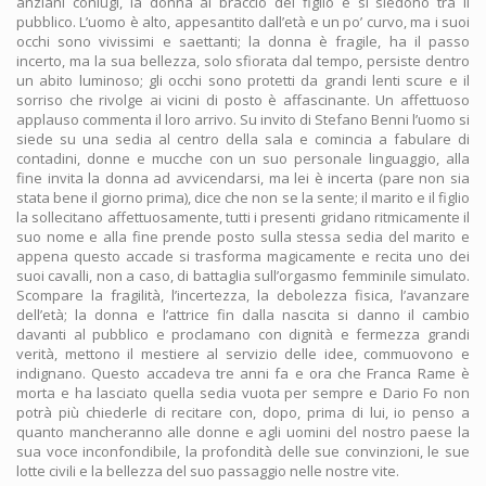
anziani coniugi, la donna al braccio del figlio e si siedono tra il
pubblico. L’uomo è alto, appesantito dall’età e un po’ curvo, ma i suoi
occhi sono vivissimi e saettanti; la donna è fragile, ha il passo
incerto, ma la sua bellezza, solo sfiorata dal tempo, persiste dentro
un abito luminoso; gli occhi sono protetti da grandi lenti scure e il
sorriso che rivolge ai vicini di posto è affascinante. Un affettuoso
applauso commenta il loro arrivo. Su invito di Stefano Benni l’uomo si
siede su una sedia al centro della sala e comincia a fabulare di
contadini, donne e mucche con un suo personale linguaggio, alla
fine invita la donna ad avvicendarsi, ma lei è incerta (pare non sia
stata bene il giorno prima), dice che non se la sente; il marito e il figlio
la sollecitano affettuosamente, tutti i presenti gridano ritmicamente il
suo nome e alla fine prende posto sulla stessa sedia del marito e
appena questo accade si trasforma magicamente e recita uno dei
suoi cavalli, non a caso, di battaglia sull’orgasmo femminile simulato.
Scompare la fragilità, l’incertezza, la debolezza fisica, l’avanzare
dell’età; la donna e l’attrice fin dalla nascita si danno il cambio
davanti al pubblico e proclamano con dignità e fermezza grandi
verità, mettono il mestiere al servizio delle idee, commuovono e
indignano. Questo accadeva tre anni fa e ora che Franca Rame è
morta e ha lasciato quella sedia vuota per sempre e Dario Fo non
potrà più chiederle di recitare con, dopo, prima di lui, io penso a
quanto mancheranno alle donne e agli uomini del nostro paese la
sua voce inconfondibile, la profondità delle sue convinzioni, le sue
lotte civili e la bellezza del suo passaggio nelle nostre vite.