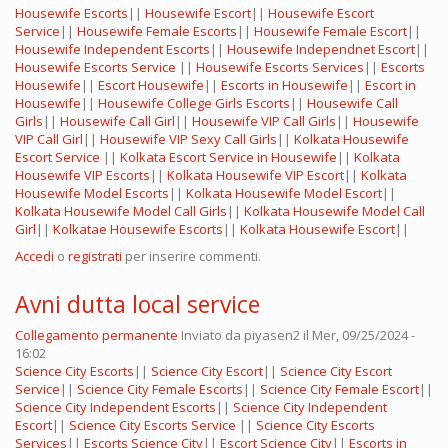
Housewife Escorts
||
Housewife Escort
||
Housewife Escort
Service
||
Housewife Female Escorts
||
Housewife Female Escort
||
Housewife Independent Escorts
||
Housewife Independnet Escort
||
Housewife Escorts Service
||
Housewife Escorts Services
||
Escorts
Housewife
||
Escort Housewife
||
Escorts in Housewife
||
Escort in
Housewife
||
Housewife College Girls Escorts
||
Housewife Call
Girls
||
Housewife Call Girl
||
Housewife VIP Call Girls
||
Housewife
VIP Call Girl
||
Housewife VIP Sexy Call Girls
||
Kolkata Housewife
Escort Service
||
Kolkata Escort Service in Housewife
||
Kolkata
Housewife VIP Escorts
||
Kolkata Housewife VIP Escort
||
Kolkata
Housewife Model Escorts
||
Kolkata Housewife Model Escort
||
Kolkata Housewife Model Call Girls
||
Kolkata Housewife Model Call
Girl
||
Kolkatae Housewife Escorts
||
Kolkata Housewife Escort
||
Accedi
o
registrati
per inserire commenti.
Avni dutta local service
Collegamento permanente
Inviato da
piyasen2
il Mer, 09/25/2024 -
16:02
Science City Escorts
||
Science City Escort
||
Science City Escort
Service
||
Science City Female Escorts
||
Science City Female Escort
||
Science City Independent Escorts
||
Science City Independent
Escort
||
Science City Escorts Service
||
Science City Escorts
Services
||
Escorts Science City
||
Escort Science City
||
Escorts in