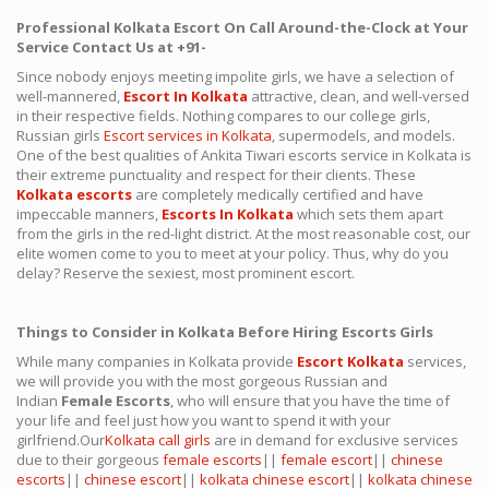
Professional Kolkata Escort On Call Around-the-Clock at Your
Service Contact Us at +91-
Since nobody enjoys meeting impolite girls, we have a selection of
well-mannered,
Escort In Kolkata
attractive, clean, and well-versed
in their respective fields. Nothing compares to our college girls,
Russian girls
Escort services in Kolkata
, supermodels, and models.
One of the best qualities of Ankita Tiwari escorts service in Kolkata is
their extreme punctuality and respect for their clients. These
Kolkata escorts
are completely medically certified and have
impeccable manners,
Escorts In Kolkata
which sets them apart
from the girls in the red-light district. At the most reasonable cost, our
elite women come to you to meet at your policy. Thus, why do you
delay? Reserve the sexiest, most prominent escort.
Things to Consider in Kolkata Before Hiring Escorts Girls
While many companies in Kolkata provide
Escort Kolkata
services,
we will provide you with the most gorgeous Russian and
Indian
Female Escorts
, who will ensure that you have the time of
your life and feel just how you want to spend it with your
girlfriend.Our
Kolkata call girls
are in demand for exclusive services
due to their gorgeous
female escorts
||
female escort
||
chinese
escorts
||
chinese escort
||
kolkata chinese escort
||
kolkata chinese