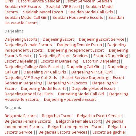
Girls
||
Escort Service Sealdah
||
Escort Service in Sealdah
||
Sealdah VIP Escorts
||
Sealdah VIP Escort
||
Sealdah Model
Escorts
||
Sealdah Model Escort
||
Sealdah Model Call Girls
||
Sealdah Model Call Girl
||
Sealdah Housewife Escorts
||
Sealdah
Housewife Escort
||
Darjeeling
Darjeeling Escorts
||
Darjeeling Escort
||
Darjeeling Escort Service
||
Darjeeling Female Escorts
||
Darjeeling Female Escort
||
Darjeeling
Independent Escorts
||
Darjeeling Independent Escort
||
Darjeeling
Escorts Service
||
Darjeeling Escorts Services
||
Escorts Darjeeling
||
Escort Darjeeling
||
Escorts in Darjeeling
||
Escort in Darjeeling
||
Darjeeling College Girls Escorts
||
Darjeeling Call Girls
||
Darjeeling
Call Girl
||
Darjeeling VIP Call Girls
||
Darjeeling VIP Call Girl
||
Darjeeling VIP Sexy Call Girls
||
Escort Service Darjeeling
||
Escort
Service in Darjeeling
||
Darjeeling VIP Escorts
||
Darjeeling VIP
Escort
||
Darjeeling Model Escorts
||
Darjeeling Model Escort
||
Darjeeling Model Call Girls
||
Darjeeling Model Call Girl
||
Darjeeling
Housewife Escorts
||
Darjeeling Housewife Escort
||
Belgachia
Belgachia Escorts
||
Belgachia Escort
||
Belgachia Escort Service
||
Belgachia Female Escorts
||
Belgachia Female Escort
||
Belgachia
Independent Escorts
||
Belgachia Independent Escort
||
Belgachia
Escorts Service
||
Belgachia Escorts Services
||
Escorts Belgachia
||