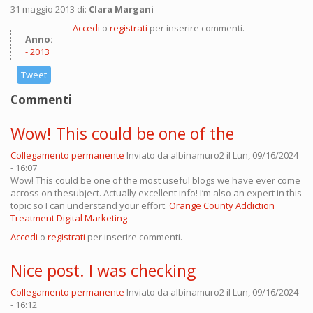
31 maggio 2013 di:
Clara Margani
Accedi
o
registrati
per inserire commenti.
Anno:
2013
Tweet
Commenti
Wow! This could be one of the
Collegamento permanente
Inviato da
albinamuro2
il Lun, 09/16/2024
- 16:07
Wow! This could be one of the most useful blogs we have ever come
across on thesubject. Actually excellent info! I’m also an expert in this
topic so I can understand your effort.
Orange County Addiction
Treatment Digital Marketing
Accedi
o
registrati
per inserire commenti.
Nice post. I was checking
Collegamento permanente
Inviato da
albinamuro2
il Lun, 09/16/2024
- 16:12