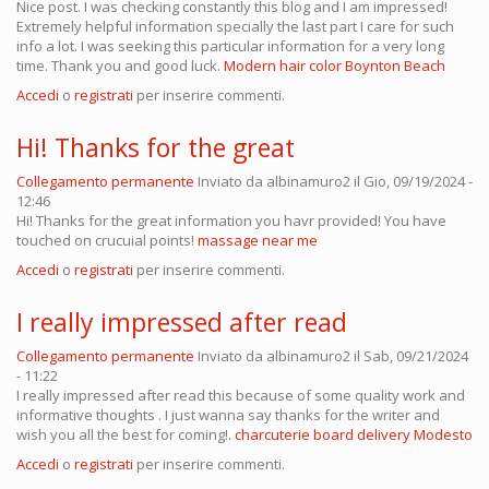
Nice post. I was checking constantly this blog and I am impressed!
Extremely helpful information specially the last part I care for such
info a lot. I was seeking this particular information for a very long
time. Thank you and good luck.
Modern hair color Boynton Beach
Accedi
o
registrati
per inserire commenti.
Hi! Thanks for the great
Collegamento permanente
Inviato da
albinamuro2
il Gio, 09/19/2024 -
12:46
Hi! Thanks for the great information you havr provided! You have
touched on crucuial points!
massage near me
Accedi
o
registrati
per inserire commenti.
I really impressed after read
Collegamento permanente
Inviato da
albinamuro2
il Sab, 09/21/2024
- 11:22
I really impressed after read this because of some quality work and
informative thoughts . I just wanna say thanks for the writer and
wish you all the best for coming!.
charcuterie board delivery Modesto
Accedi
o
registrati
per inserire commenti.