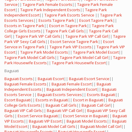
Service
||
Tagore Park Female Escorts
||
Tagore Park Female
Escort
||
Tagore Park Independent Escorts
||
Tagore Park
Independent Escort
||
Tagore Park Escorts Service
||
Tagore Park
Escorts Services
||
Escorts Tagore Park
||
Escort Tagore Park
||
Escorts in Tagore Park
||
Escort in Tagore Park
||
Tagore Park
College Girls Escorts
||
Tagore Park Call Girls
||
Tagore Park Call
Girl
||
Tagore Park VIP Call Girls
||
Tagore Park VIP Call Girl
||
Tagore
Park VIP Sexy Call Girls
||
Escort Service Tagore Park
||
Escort
Service in Tagore Park
||
Tagore Park VIP Escorts
||
Tagore Park VIP
Escort
||
Tagore Park Model Escorts
||
Tagore Park Model Escort
||
Tagore Park Model Call Girls
||
Tagore Park Model Call Girl
||
Tagore
Park Housewife Escorts
||
Tagore Park Housewife Escort
||
Baguiati
Baguiati Escorts
||
Baguiati Escort
||
Baguiati Escort Service
||
Baguiati Female Escorts
||
Baguiati Female Escort
||
Baguiati
Independent Escorts
||
Baguiati Independent Escort
||
Baguiati
Escorts Service
||
Baguiati Escorts Services
||
Escorts Baguiati
||
Escort Baguiati
||
Escorts in Baguiati
||
Escort in Baguiati
||
Baguiati
College Girls Escorts
||
Baguiati Call Girls
||
Baguiati Call Girl
||
Baguiati VIP Call Girls
||
Baguiati VIP Call Girl
||
Baguiati VIP Sexy Call
Girls
||
Escort Service Baguiati
||
Escort Service in Baguiati
||
Baguiati
VIP Escorts
||
Baguiati VIP Escort
||
Baguiati Model Escorts
||
Baguiati
Model Escort
||
Baguiati Model Call Girls
||
Baguiati Model Call Girl
||
Baguiati Housewife Escorts
||
Baguiati Housewife Escort
||