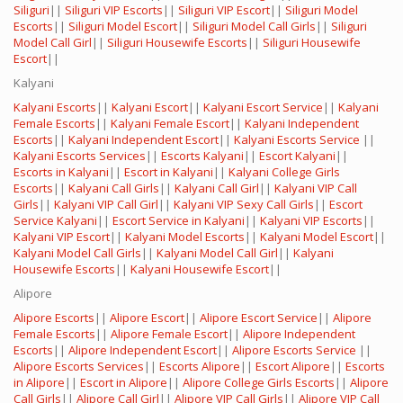
Siliguri
||
Siliguri VIP Escorts
||
Siliguri VIP Escort
||
Siliguri Model
Escorts
||
Siliguri Model Escort
||
Siliguri Model Call Girls
||
Siliguri
Model Call Girl
||
Siliguri Housewife Escorts
||
Siliguri Housewife
Escort
||
Kalyani
Kalyani Escorts
||
Kalyani Escort
||
Kalyani Escort Service
||
Kalyani
Female Escorts
||
Kalyani Female Escort
||
Kalyani Independent
Escorts
||
Kalyani Independent Escort
||
Kalyani Escorts Service
||
Kalyani Escorts Services
||
Escorts Kalyani
||
Escort Kalyani
||
Escorts in Kalyani
||
Escort in Kalyani
||
Kalyani College Girls
Escorts
||
Kalyani Call Girls
||
Kalyani Call Girl
||
Kalyani VIP Call
Girls
||
Kalyani VIP Call Girl
||
Kalyani VIP Sexy Call Girls
||
Escort
Service Kalyani
||
Escort Service in Kalyani
||
Kalyani VIP Escorts
||
Kalyani VIP Escort
||
Kalyani Model Escorts
||
Kalyani Model Escort
||
Kalyani Model Call Girls
||
Kalyani Model Call Girl
||
Kalyani
Housewife Escorts
||
Kalyani Housewife Escort
||
Alipore
Alipore Escorts
||
Alipore Escort
||
Alipore Escort Service
||
Alipore
Female Escorts
||
Alipore Female Escort
||
Alipore Independent
Escorts
||
Alipore Independent Escort
||
Alipore Escorts Service
||
Alipore Escorts Services
||
Escorts Alipore
||
Escort Alipore
||
Escorts
in Alipore
||
Escort in Alipore
||
Alipore College Girls Escorts
||
Alipore
Call Girls
||
Alipore Call Girl
||
Alipore VIP Call Girls
||
Alipore VIP Call