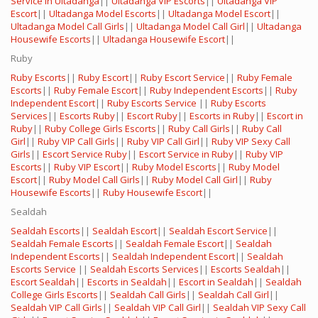
Service in Ultadanga
||
Ultadanga VIP Escorts
||
Ultadanga VIP
Escort
||
Ultadanga Model Escorts
||
Ultadanga Model Escort
||
Ultadanga Model Call Girls
||
Ultadanga Model Call Girl
||
Ultadanga
Housewife Escorts
||
Ultadanga Housewife Escort
||
Ruby
Ruby Escorts
||
Ruby Escort
||
Ruby Escort Service
||
Ruby Female
Escorts
||
Ruby Female Escort
||
Ruby Independent Escorts
||
Ruby
Independent Escort
||
Ruby Escorts Service
||
Ruby Escorts
Services
||
Escorts Ruby
||
Escort Ruby
||
Escorts in Ruby
||
Escort in
Ruby
||
Ruby College Girls Escorts
||
Ruby Call Girls
||
Ruby Call
Girl
||
Ruby VIP Call Girls
||
Ruby VIP Call Girl
||
Ruby VIP Sexy Call
Girls
||
Escort Service Ruby
||
Escort Service in Ruby
||
Ruby VIP
Escorts
||
Ruby VIP Escort
||
Ruby Model Escorts
||
Ruby Model
Escort
||
Ruby Model Call Girls
||
Ruby Model Call Girl
||
Ruby
Housewife Escorts
||
Ruby Housewife Escort
||
Sealdah
Sealdah Escorts
||
Sealdah Escort
||
Sealdah Escort Service
||
Sealdah Female Escorts
||
Sealdah Female Escort
||
Sealdah
Independent Escorts
||
Sealdah Independent Escort
||
Sealdah
Escorts Service
||
Sealdah Escorts Services
||
Escorts Sealdah
||
Escort Sealdah
||
Escorts in Sealdah
||
Escort in Sealdah
||
Sealdah
College Girls Escorts
||
Sealdah Call Girls
||
Sealdah Call Girl
||
Sealdah VIP Call Girls
||
Sealdah VIP Call Girl
||
Sealdah VIP Sexy Call