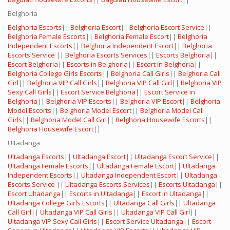
Belghoria
Belghoria Escorts
||
Belghoria Escort
||
Belghoria Escort Service
||
Belghoria Female Escorts
||
Belghoria Female Escort
||
Belghoria
Independent Escorts
||
Belghoria Independent Escort
||
Belghoria
Escorts Service
||
Belghoria Escorts Services
||
Escorts Belghoria
||
Escort Belghoria
||
Escorts in Belghoria
||
Escort in Belghoria
||
Belghoria College Girls Escorts
||
Belghoria Call Girls
||
Belghoria Call
Girl
||
Belghoria VIP Call Girls
||
Belghoria VIP Call Girl
||
Belghoria VIP
Sexy Call Girls
||
Escort Service Belghoria
||
Escort Service in
Belghoria
||
Belghoria VIP Escorts
||
Belghoria VIP Escort
||
Belghoria
Model Escorts
||
Belghoria Model Escort
||
Belghoria Model Call
Girls
||
Belghoria Model Call Girl
||
Belghoria Housewife Escorts
||
Belghoria Housewife Escort
||
Ultadanga
Ultadanga Escorts
||
Ultadanga Escort
||
Ultadanga Escort Service
||
Ultadanga Female Escorts
||
Ultadanga Female Escort
||
Ultadanga
Independent Escorts
||
Ultadanga Independent Escort
||
Ultadanga
Escorts Service
||
Ultadanga Escorts Services
||
Escorts Ultadanga
||
Escort Ultadanga
||
Escorts in Ultadanga
||
Escort in Ultadanga
||
Ultadanga College Girls Escorts
||
Ultadanga Call Girls
||
Ultadanga
Call Girl
||
Ultadanga VIP Call Girls
||
Ultadanga VIP Call Girl
||
Ultadanga VIP Sexy Call Girls
||
Escort Service Ultadanga
||
Escort