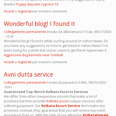
thanks!
Puppy daycare Cypress TX
Accedi
o
registrati
per inserire commenti.
Wonderful blog! I found it
Collegamento permanente
Inviato da
albinamuro2
il Sab, 09/21/2024
- 12:32
Wonderful blog! I found it while surfing around on Yahoo News. Do
you have any suggestions on how to get listed in Yahoo News? I’ve
been trying for a while but I never seem to get there! Appreciate it.
Aggressive dog kennels near Tomball
Accedi
o
registrati
per inserire commenti.
Avni dutta service
Collegamento permanente
Inviato da
piyasen2
il Mer, 09/25/2024 -
16:01
Guaranteed Top-Notch Kolkata Escorts Services
We differ from other inexpensive escorts that make a lot of
promises but then provide
Kolkata escort
subpar services after
collecting payment. Our
Kolkata Escort Service
don't make any
promises; instead, they guarantee that you will receive top-notch
assistance from us. With the help of our attractive
KolkataFemale