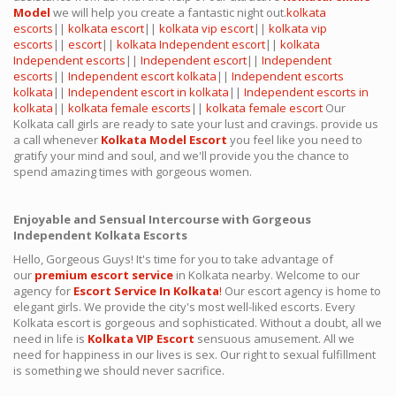
Model
we will help you create a fantastic night out.
kolkata
escorts
||
kolkata escort
||
kolkata vip escort
||
kolkata vip
escorts
||
escort
||
kolkata Independent escort
||
kolkata
Independent escorts
||
Independent escort
||
Independent
escorts
||
Independent escort kolkata
||
Independent escorts
kolkata
||
Independent escort in kolkata
||
Independent escorts in
kolkata
||
kolkata female escorts
||
kolkata female escort
Our
Kolkata call girls are ready to sate your lust and cravings. provide us
a call whenever
Kolkata Model Escort
you feel like you need to
gratify your mind and soul, and we'll provide you the chance to
spend amazing times with gorgeous women.
Enjoyable and Sensual Intercourse with Gorgeous
Independent Kolkata Escorts
Hello, Gorgeous Guys! It's time for you to take advantage of
our
premium escort service
in Kolkata nearby. Welcome to our
agency for
Escort Service In Kolkata
!
Our escort agency is home to
elegant girls. We provide the city's most well-liked escorts. Every
Kolkata escort is gorgeous and sophisticated. Without a doubt, all we
need in life is
Kolkata VIP Escort
sensuous amusement. All we
need for happiness in our lives is sex. Our right to sexual fulfillment
is something we should never sacrifice.