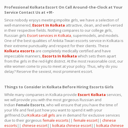
Professional Kolkata Escort On Call Around-the-Clock at Your
Service Contact Us at +91-
Since nobody enjoys meeting impolite girls, we have a selection of
well-mannered,
Escort In Kolkata
attractive, clean, and well-versed
in their respective fields. Nothing compares to our college girls,
Russian girls
Escort services in Kolkata
, supermodels, and models.
One of the best qualities of Ankita Tiwari escorts service in Kolkata is
their extreme punctuality and respect for their clients. These
Kolkata escorts
are completely medically certified and have
impeccable manners,
Escorts In Kolkata
which sets them apart
from the girls in the red-light district. At the most reasonable cost, our
elite women come to you to meet at your policy. Thus, why do you
delay? Reserve the sexiest, most prominent escort.
Things to Consider in Kolkata Before Hiring Escorts Girls
While many companies in Kolkata provide
Escort Kolkata
services,
we will provide you with the most gorgeous Russian and
Indian
Female Escorts
, who will ensure that you have the time of
your life and feel just how you want to spend it with your
girlfriend.Our
Kolkata call girls
are in demand for exclusive services
due to their gorgeous
female escorts
||
female escort
||
chinese
escorts
||
chinese escort
||
kolkata chinese escort
||
kolkata chinese