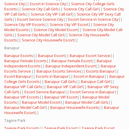
Science City
||
Escort in Science City
||
Science City College Girls
Escorts
||
Science City Call Girls
||
Science City Call Girl
||
Science City
VIP Call Girls
||
Science City VIP Call Girl
||
Science City VIP Sexy Call
Girls
||
Escort Service Science City
||
Escort Service in Science City
||
Science City VIP Escorts
||
Science City VIP Escort
||
Science City
Model Escorts
||
Science City Model Escort
||
Science City Model Call
Girls
||
Science City Model Call Girl
||
Science City Housewife
Escorts
||
Science City Housewife Escort
||
Baruipur
Baruipur Escorts
||
Baruipur Escort
||
Baruipur Escort Service
||
Baruipur Female Escorts
||
Baruipur Female Escort
||
Baruipur
Independent Escorts
||
Baruipur Independent Escort
||
Baruipur
Escorts Service
||
Baruipur Escorts Services
||
Escorts Baruipur
||
Escort Baruipur
||
Escorts in Baruipur
||
Escort in Baruipur
||
Baruipur
College Girls Escorts
||
Baruipur Call Girls
||
Baruipur Call Girl
||
Baruipur VIP Call Girls
||
Baruipur VIP Call Girl
||
Baruipur VIP Sexy
Call Girls
||
Escort Service Baruipur
||
Escort Service in Baruipur
||
Baruipur VIP Escorts
||
Baruipur VIP Escort
||
Baruipur Model
Escorts
||
Baruipur Model Escort
||
Baruipur Model Call Girls
||
Baruipur Model Call Girl
||
Baruipur Housewife Escorts
||
Baruipur
Housewife Escort
||
Tagore Park
Tagore Park Escorts
||
Tagore Park Escort
||
Tagore Park Escort