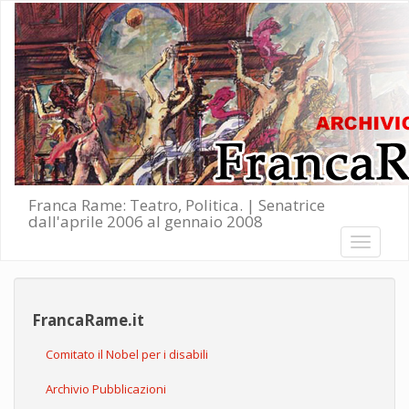
Salta al contenuto principale
Franca Rame: Teatro, Politica. | Senatrice
dall'aprile 2006 al gennaio 2008
Toggle
navigati
FrancaRame.it
Comitato il Nobel per i disabili
Archivio Pubblicazioni