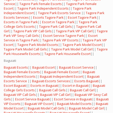
Service
||
Tagore Park Female Escorts
||
Tagore Park Female
Escort
||
Tagore Park Independent Escorts
||
Tagore Park
Independent Escort
||
Tagore Park Escorts Service
||
Tagore Park
Escorts Services
||
Escorts Tagore Park
||
Escort Tagore Park
||
Escorts in Tagore Park
||
Escort in Tagore Park
||
Tagore Park
College Girls Escorts
||
Tagore Park Call Girls
||
Tagore Park Call
Girl
||
Tagore Park VIP Call Girls
||
Tagore Park VIP Call Girl
||
Tagore
Park VIP Sexy Call Girls
||
Escort Service Tagore Park
||
Escort
Service in Tagore Park
||
Tagore Park VIP Escorts
||
Tagore Park VIP
Escort
||
Tagore Park Model Escorts
||
Tagore Park Model Escort
||
Tagore Park Model Call Girls
||
Tagore Park Model Call Girl
||
Tagore
Park Housewife Escorts
||
Tagore Park Housewife Escort
||
Baguiati
Baguiati Escorts
||
Baguiati Escort
||
Baguiati Escort Service
||
Baguiati Female Escorts
||
Baguiati Female Escort
||
Baguiati
Independent Escorts
||
Baguiati Independent Escort
||
Baguiati
Escorts Service
||
Baguiati Escorts Services
||
Escorts Baguiati
||
Escort Baguiati
||
Escorts in Baguiati
||
Escort in Baguiati
||
Baguiati
College Girls Escorts
||
Baguiati Call Girls
||
Baguiati Call Girl
||
Baguiati VIP Call Girls
||
Baguiati VIP Call Girl
||
Baguiati VIP Sexy Call
Girls
||
Escort Service Baguiati
||
Escort Service in Baguiati
||
Baguiati
VIP Escorts
||
Baguiati VIP Escort
||
Baguiati Model Escorts
||
Baguiati
Model Escort
||
Baguiati Model Call Girls
||
Baguiati Model Call Girl
||
Baguiati Housewife Escorts
||
Baguiati Housewife Escort
||