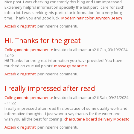
Nice post. I was checking constantly this blog and I am impressed!
Extremely helpful information specially the last part I care for such
info a lot. I was seeking this particular information for a very long
time. Thank you and good luck.
Modern hair color Boynton Beach
Accedi
o
registrati
per inserire commenti.
Hi! Thanks for the great
Collegamento permanente
Inviato da
albinamuro2
il Gio, 09/19/2024 -
12:46
Hi! Thanks for the great information you havr provided! You have
touched on crucuial points!
massage near me
Accedi
o
registrati
per inserire commenti.
I really impressed after read
Collegamento permanente
Inviato da
albinamuro2
il Sab, 09/21/2024
- 11:22
I really impressed after read this because of some quality work and
informative thoughts . I just wanna say thanks for the writer and
wish you all the best for coming!.
charcuterie board delivery Modesto
Accedi
o
registrati
per inserire commenti.