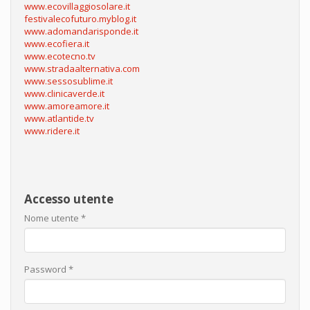
www.ecovillaggiosolare.it
festivalecofuturo.myblog.it
www.adomandarisponde.it
www.ecofiera.it
www.ecotecno.tv
www.stradaalternativa.com
www.sessosublime.it
www.clinicaverde.it
www.amoreamore.it
www.atlantide.tv
www.ridere.it
Accesso utente
Nome utente
*
Password
*