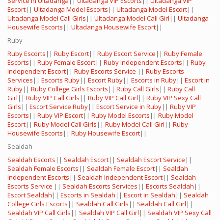
Service in Ultadanga
||
Ultadanga VIP Escorts
||
Ultadanga VIP
Escort
||
Ultadanga Model Escorts
||
Ultadanga Model Escort
||
Ultadanga Model Call Girls
||
Ultadanga Model Call Girl
||
Ultadanga
Housewife Escorts
||
Ultadanga Housewife Escort
||
Ruby
Ruby Escorts
||
Ruby Escort
||
Ruby Escort Service
||
Ruby Female
Escorts
||
Ruby Female Escort
||
Ruby Independent Escorts
||
Ruby
Independent Escort
||
Ruby Escorts Service
||
Ruby Escorts
Services
||
Escorts Ruby
||
Escort Ruby
||
Escorts in Ruby
||
Escort in
Ruby
||
Ruby College Girls Escorts
||
Ruby Call Girls
||
Ruby Call
Girl
||
Ruby VIP Call Girls
||
Ruby VIP Call Girl
||
Ruby VIP Sexy Call
Girls
||
Escort Service Ruby
||
Escort Service in Ruby
||
Ruby VIP
Escorts
||
Ruby VIP Escort
||
Ruby Model Escorts
||
Ruby Model
Escort
||
Ruby Model Call Girls
||
Ruby Model Call Girl
||
Ruby
Housewife Escorts
||
Ruby Housewife Escort
||
Sealdah
Sealdah Escorts
||
Sealdah Escort
||
Sealdah Escort Service
||
Sealdah Female Escorts
||
Sealdah Female Escort
||
Sealdah
Independent Escorts
||
Sealdah Independent Escort
||
Sealdah
Escorts Service
||
Sealdah Escorts Services
||
Escorts Sealdah
||
Escort Sealdah
||
Escorts in Sealdah
||
Escort in Sealdah
||
Sealdah
College Girls Escorts
||
Sealdah Call Girls
||
Sealdah Call Girl
||
Sealdah VIP Call Girls
||
Sealdah VIP Call Girl
||
Sealdah VIP Sexy Call