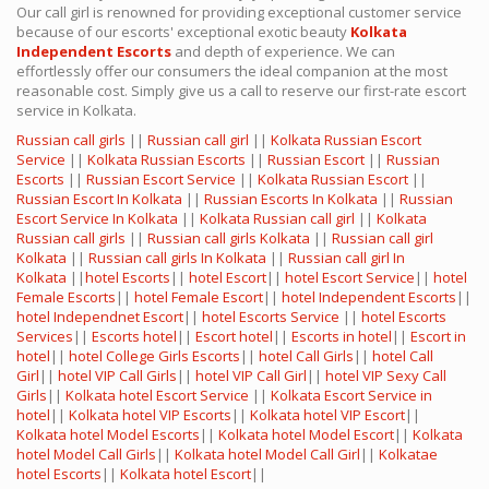
Our call girl is renowned for providing exceptional customer service
because of our escorts' exceptional exotic beauty
Kolkata
Independent Escorts
and depth of experience. We can
effortlessly offer our consumers the ideal companion at the most
reasonable cost. Simply give us a call to reserve our first-rate escort
service in Kolkata.
Russian call girls
||
Russian call girl
||
Kolkata Russian Escort
Service
||
Kolkata Russian Escorts
||
Russian Escort
||
Russian
Escorts
||
Russian Escort Service
||
Kolkata Russian Escort
||
Russian Escort In Kolkata
||
Russian Escorts In Kolkata
||
Russian
Escort Service In Kolkata
||
Kolkata Russian call girl
||
Kolkata
Russian call girls
||
Russian call girls Kolkata
||
Russian call girl
Kolkata
||
Russian call girls In Kolkata
||
Russian call girl In
Kolkata
||
hotel Escorts
||
hotel Escort
||
hotel Escort Service
||
hotel
Female Escorts
||
hotel Female Escort
||
hotel Independent Escorts
||
hotel Independnet Escort
||
hotel Escorts Service
||
hotel Escorts
Services
||
Escorts hotel
||
Escort hotel
||
Escorts in hotel
||
Escort in
hotel
||
hotel College Girls Escorts
||
hotel Call Girls
||
hotel Call
Girl
||
hotel VIP Call Girls
||
hotel VIP Call Girl
||
hotel VIP Sexy Call
Girls
||
Kolkata hotel Escort Service
||
Kolkata Escort Service in
hotel
||
Kolkata hotel VIP Escorts
||
Kolkata hotel VIP Escort
||
Kolkata hotel Model Escorts
||
Kolkata hotel Model Escort
||
Kolkata
hotel Model Call Girls
||
Kolkata hotel Model Call Girl
||
Kolkatae
hotel Escorts
||
Kolkata hotel Escort
||