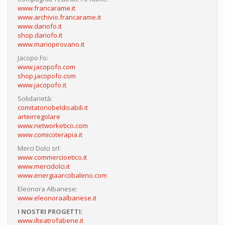
www.francarame.it
www.archivio.francarame.it
www.dariofo.it
shop.dariofo.it
www.mariopirovano.it
Jacopo Fo:
www.jacopofo.com
shop.jacopofo.com
www.jacopofo.it
Solidarietà:
comitatonobeldisabili.it
arteirregolare
www.networketico.com
www.comicoterapia.it
Merci Dolci srl:
www.commercioetico.it
www.mercidolci.it
www.energiaarcobaleno.com
Eleonora Albanese:
www.eleonoraalbanese.it
I NOSTRI PROGETTI:
www.ilteatrofabene.it