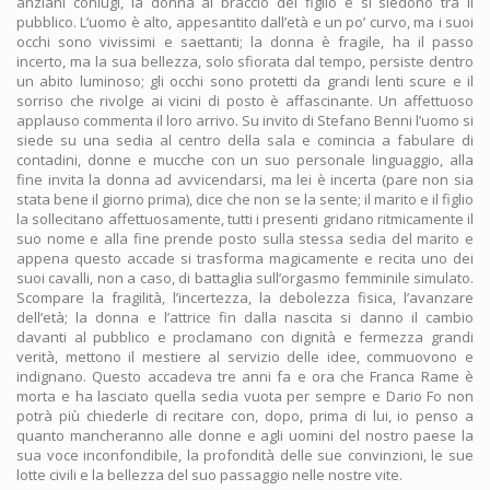
anziani coniugi, la donna al braccio del figlio e si siedono tra il
pubblico. L’uomo è alto, appesantito dall’età e un po’ curvo, ma i suoi
occhi sono vivissimi e saettanti; la donna è fragile, ha il passo
incerto, ma la sua bellezza, solo sfiorata dal tempo, persiste dentro
un abito luminoso; gli occhi sono protetti da grandi lenti scure e il
sorriso che rivolge ai vicini di posto è affascinante. Un affettuoso
applauso commenta il loro arrivo. Su invito di Stefano Benni l’uomo si
siede su una sedia al centro della sala e comincia a fabulare di
contadini, donne e mucche con un suo personale linguaggio, alla
fine invita la donna ad avvicendarsi, ma lei è incerta (pare non sia
stata bene il giorno prima), dice che non se la sente; il marito e il figlio
la sollecitano affettuosamente, tutti i presenti gridano ritmicamente il
suo nome e alla fine prende posto sulla stessa sedia del marito e
appena questo accade si trasforma magicamente e recita uno dei
suoi cavalli, non a caso, di battaglia sull’orgasmo femminile simulato.
Scompare la fragilità, l’incertezza, la debolezza fisica, l’avanzare
dell’età; la donna e l’attrice fin dalla nascita si danno il cambio
davanti al pubblico e proclamano con dignità e fermezza grandi
verità, mettono il mestiere al servizio delle idee, commuovono e
indignano. Questo accadeva tre anni fa e ora che Franca Rame è
morta e ha lasciato quella sedia vuota per sempre e Dario Fo non
potrà più chiederle di recitare con, dopo, prima di lui, io penso a
quanto mancheranno alle donne e agli uomini del nostro paese la
sua voce inconfondibile, la profondità delle sue convinzioni, le sue
lotte civili e la bellezza del suo passaggio nelle nostre vite.