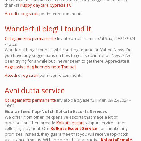
thanks!
Puppy daycare Cypress TX
Accedi
o
registrati
per inserire commenti.
Wonderful blog! I found it
Collegamento permanente
Inviato da
albinamuro2
il Sab, 09/21/2024
- 12:32
Wonderful blog! I found it while surfing around on Yahoo News. Do
you have any suggestions on how to get listed in Yahoo News? I’ve
been trying for a while but I never seem to get there! Appreciate it.
Aggressive dog kennels near Tomball
Accedi
o
registrati
per inserire commenti.
Avni dutta service
Collegamento permanente
Inviato da
piyasen2
il Mer, 09/25/2024 -
16:01
Guaranteed Top-Notch Kolkata Escorts Services
We differ from other inexpensive escorts that make a lot of
promises but then provide
Kolkata escort
subpar services after
collecting payment. Our
Kolkata Escort Service
don't make any
promises; instead, they guarantee that you will receive top-notch
assistance from us. With the help of our attractive
KolkataFemale