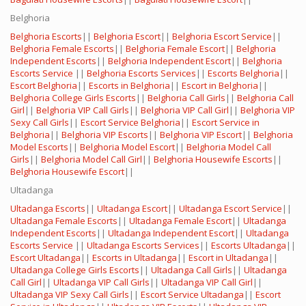
Belghoria
Belghoria Escorts
||
Belghoria Escort
||
Belghoria Escort Service
||
Belghoria Female Escorts
||
Belghoria Female Escort
||
Belghoria
Independent Escorts
||
Belghoria Independent Escort
||
Belghoria
Escorts Service
||
Belghoria Escorts Services
||
Escorts Belghoria
||
Escort Belghoria
||
Escorts in Belghoria
||
Escort in Belghoria
||
Belghoria College Girls Escorts
||
Belghoria Call Girls
||
Belghoria Call
Girl
||
Belghoria VIP Call Girls
||
Belghoria VIP Call Girl
||
Belghoria VIP
Sexy Call Girls
||
Escort Service Belghoria
||
Escort Service in
Belghoria
||
Belghoria VIP Escorts
||
Belghoria VIP Escort
||
Belghoria
Model Escorts
||
Belghoria Model Escort
||
Belghoria Model Call
Girls
||
Belghoria Model Call Girl
||
Belghoria Housewife Escorts
||
Belghoria Housewife Escort
||
Ultadanga
Ultadanga Escorts
||
Ultadanga Escort
||
Ultadanga Escort Service
||
Ultadanga Female Escorts
||
Ultadanga Female Escort
||
Ultadanga
Independent Escorts
||
Ultadanga Independent Escort
||
Ultadanga
Escorts Service
||
Ultadanga Escorts Services
||
Escorts Ultadanga
||
Escort Ultadanga
||
Escorts in Ultadanga
||
Escort in Ultadanga
||
Ultadanga College Girls Escorts
||
Ultadanga Call Girls
||
Ultadanga
Call Girl
||
Ultadanga VIP Call Girls
||
Ultadanga VIP Call Girl
||
Ultadanga VIP Sexy Call Girls
||
Escort Service Ultadanga
||
Escort