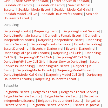
Girls
||
Escort Service Sealdah
||
Escort Service in Sealdah
||
Sealdah VIP Escorts
||
Sealdah VIP Escort
||
Sealdah Model
Escorts
||
Sealdah Model Escort
||
Sealdah Model Call Girls
||
Sealdah Model Call Girl
||
Sealdah Housewife Escorts
||
Sealdah
Housewife Escort
||
Darjeeling
Darjeeling Escorts
||
Darjeeling Escort
||
Darjeeling Escort Service
||
Darjeeling Female Escorts
||
Darjeeling Female Escort
||
Darjeeling
Independent Escorts
||
Darjeeling Independent Escort
||
Darjeeling
Escorts Service
||
Darjeeling Escorts Services
||
Escorts Darjeeling
||
Escort Darjeeling
||
Escorts in Darjeeling
||
Escort in Darjeeling
||
Darjeeling College Girls Escorts
||
Darjeeling Call Girls
||
Darjeeling
Call Girl
||
Darjeeling VIP Call Girls
||
Darjeeling VIP Call Girl
||
Darjeeling VIP Sexy Call Girls
||
Escort Service Darjeeling
||
Escort
Service in Darjeeling
||
Darjeeling VIP Escorts
||
Darjeeling VIP
Escort
||
Darjeeling Model Escorts
||
Darjeeling Model Escort
||
Darjeeling Model Call Girls
||
Darjeeling Model Call Girl
||
Darjeeling
Housewife Escorts
||
Darjeeling Housewife Escort
||
Belgachia
Belgachia Escorts
||
Belgachia Escort
||
Belgachia Escort Service
||
Belgachia Female Escorts
||
Belgachia Female Escort
||
Belgachia
Independent Escorts
||
Belgachia Independent Escort
||
Belgachia
Escorts Service
||
Belgachia Escorts Services
||
Escorts Belgachia
||