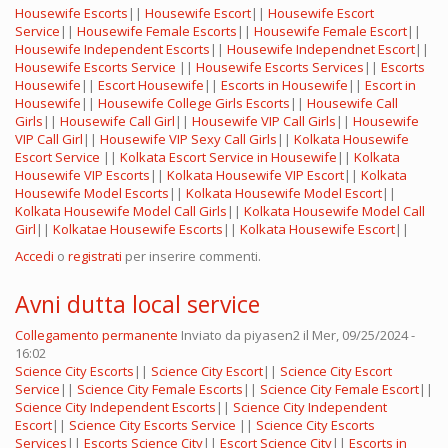
Housewife Escorts
||
Housewife Escort
||
Housewife Escort
Service
||
Housewife Female Escorts
||
Housewife Female Escort
||
Housewife Independent Escorts
||
Housewife Independnet Escort
||
Housewife Escorts Service
||
Housewife Escorts Services
||
Escorts
Housewife
||
Escort Housewife
||
Escorts in Housewife
||
Escort in
Housewife
||
Housewife College Girls Escorts
||
Housewife Call
Girls
||
Housewife Call Girl
||
Housewife VIP Call Girls
||
Housewife
VIP Call Girl
||
Housewife VIP Sexy Call Girls
||
Kolkata Housewife
Escort Service
||
Kolkata Escort Service in Housewife
||
Kolkata
Housewife VIP Escorts
||
Kolkata Housewife VIP Escort
||
Kolkata
Housewife Model Escorts
||
Kolkata Housewife Model Escort
||
Kolkata Housewife Model Call Girls
||
Kolkata Housewife Model Call
Girl
||
Kolkatae Housewife Escorts
||
Kolkata Housewife Escort
||
Accedi
o
registrati
per inserire commenti.
Avni dutta local service
Collegamento permanente
Inviato da
piyasen2
il Mer, 09/25/2024 -
16:02
Science City Escorts
||
Science City Escort
||
Science City Escort
Service
||
Science City Female Escorts
||
Science City Female Escort
||
Science City Independent Escorts
||
Science City Independent
Escort
||
Science City Escorts Service
||
Science City Escorts
Services
||
Escorts Science City
||
Escort Science City
||
Escorts in