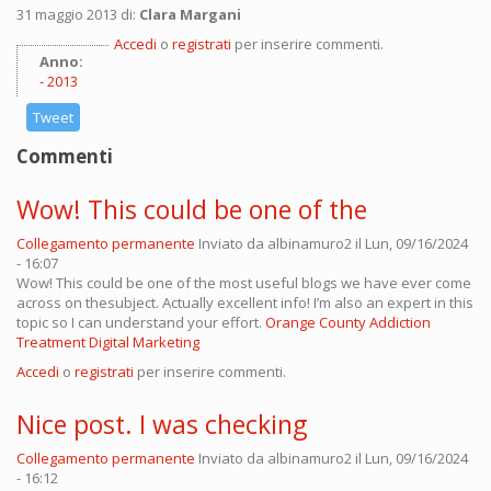
31 maggio 2013 di:
Clara Margani
Accedi
o
registrati
per inserire commenti.
Anno:
2013
Tweet
Commenti
Wow! This could be one of the
Collegamento permanente
Inviato da
albinamuro2
il Lun, 09/16/2024
- 16:07
Wow! This could be one of the most useful blogs we have ever come
across on thesubject. Actually excellent info! I’m also an expert in this
topic so I can understand your effort.
Orange County Addiction
Treatment Digital Marketing
Accedi
o
registrati
per inserire commenti.
Nice post. I was checking
Collegamento permanente
Inviato da
albinamuro2
il Lun, 09/16/2024
- 16:12