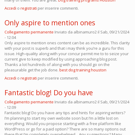
many of them. You are great.
Dog training programs Houston
Accedi
o
registrati
per inserire commenti.
Only aspire to mention ones
Collegamento permanente
Inviato da
albinamuro2
il Sab, 09/21/2024
- 12:04
Only aspire to mention ones content can be as incredible. This clarity
with your post is superb and that i may think you’re a guru for this
issue. High-quality along with your concur permit me to to seize your
current give to keep modified by using approaching blog post.
Thanks a lot hundreds of along with you should go on the
pleasurable get the job done.
best dog training houston
Accedi
o
registrati
per inserire commenti.
Fantastic blog! Do you have
Collegamento permanente
Inviato da
albinamuro2
il Sab, 09/21/2024
- 12:09
Fantastic blog! Do you have any tips and hints for aspiring writers?
I’m planning to start my own website soon but I’m a little lost on
everything. Would you propose starting with a free platform like
WordPress or go for a paid option? There are so many options out
there that I’m completely overwhelmed .. Any suggestions? Many