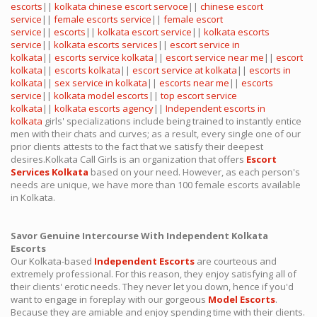
escorts
||
kolkata chinese escort servoce
||
chinese escort
service
||
female escorts service
||
female escort
service
||
escorts
||
kolkata escort service
||
kolkata escorts
service
||
kolkata escorts services
||
escort service in
kolkata
||
escorts service kolkata
||
escort service near me
||
escort
kolkata
||
escorts kolkata
||
escort service at kolkata
||
escorts in
kolkata
||
sex service in kolkata
||
escorts near me
||
escorts
service
||
kolkata model escorts
||
top escort service
kolkata
||
kolkata escorts agency
||
Independent escorts in
kolkata
girls' specializations include being trained to instantly entice
men with their chats and curves; as a result, every single one of our
prior clients attests to the fact that we satisfy their deepest
desires.Kolkata Call Girls is an organization that offers
Escort
Services Kolkata
based on your need. However, as each person's
needs are unique, we have more than 100 female escorts available
in Kolkata.
Savor Genuine Intercourse With Independent Kolkata
Escorts
Our Kolkata-based
Independent Escorts
are courteous and
extremely professional. For this reason, they enjoy satisfying all of
their clients' erotic needs. They never let you down, hence if you'd
want to engage in foreplay with our gorgeous
Model Escorts
.
Because they are amiable and enjoy spending time with their clients.