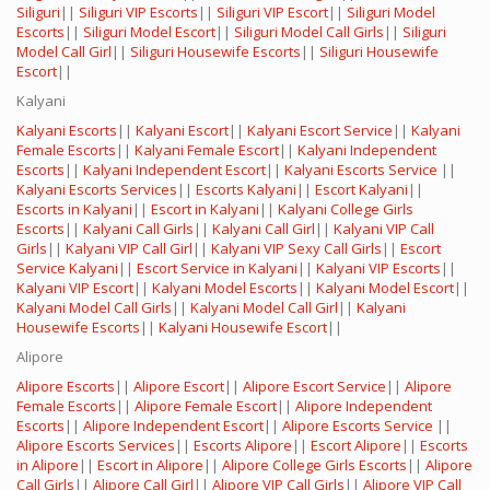
Siliguri
||
Siliguri VIP Escorts
||
Siliguri VIP Escort
||
Siliguri Model
Escorts
||
Siliguri Model Escort
||
Siliguri Model Call Girls
||
Siliguri
Model Call Girl
||
Siliguri Housewife Escorts
||
Siliguri Housewife
Escort
||
Kalyani
Kalyani Escorts
||
Kalyani Escort
||
Kalyani Escort Service
||
Kalyani
Female Escorts
||
Kalyani Female Escort
||
Kalyani Independent
Escorts
||
Kalyani Independent Escort
||
Kalyani Escorts Service
||
Kalyani Escorts Services
||
Escorts Kalyani
||
Escort Kalyani
||
Escorts in Kalyani
||
Escort in Kalyani
||
Kalyani College Girls
Escorts
||
Kalyani Call Girls
||
Kalyani Call Girl
||
Kalyani VIP Call
Girls
||
Kalyani VIP Call Girl
||
Kalyani VIP Sexy Call Girls
||
Escort
Service Kalyani
||
Escort Service in Kalyani
||
Kalyani VIP Escorts
||
Kalyani VIP Escort
||
Kalyani Model Escorts
||
Kalyani Model Escort
||
Kalyani Model Call Girls
||
Kalyani Model Call Girl
||
Kalyani
Housewife Escorts
||
Kalyani Housewife Escort
||
Alipore
Alipore Escorts
||
Alipore Escort
||
Alipore Escort Service
||
Alipore
Female Escorts
||
Alipore Female Escort
||
Alipore Independent
Escorts
||
Alipore Independent Escort
||
Alipore Escorts Service
||
Alipore Escorts Services
||
Escorts Alipore
||
Escort Alipore
||
Escorts
in Alipore
||
Escort in Alipore
||
Alipore College Girls Escorts
||
Alipore
Call Girls
||
Alipore Call Girl
||
Alipore VIP Call Girls
||
Alipore VIP Call