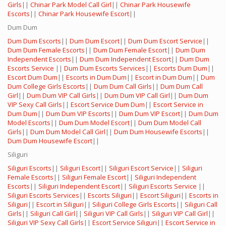
Girls
||
Chinar Park Model Call Girl
||
Chinar Park Housewife
Escorts
||
Chinar Park Housewife Escort
||
Dum Dum
Dum Dum Escorts
||
Dum Dum Escort
||
Dum Dum Escort Service
||
Dum Dum Female Escorts
||
Dum Dum Female Escort
||
Dum Dum
Independent Escorts
||
Dum Dum Independent Escort
||
Dum Dum
Escorts Service
||
Dum Dum Escorts Services
||
Escorts Dum Dum
||
Escort Dum Dum
||
Escorts in Dum Dum
||
Escort in Dum Dum
||
Dum
Dum College Girls Escorts
||
Dum Dum Call Girls
||
Dum Dum Call
Girl
||
Dum Dum VIP Call Girls
||
Dum Dum VIP Call Girl
||
Dum Dum
VIP Sexy Call Girls
||
Escort Service Dum Dum
||
Escort Service in
Dum Dum
||
Dum Dum VIP Escorts
||
Dum Dum VIP Escort
||
Dum Dum
Model Escorts
||
Dum Dum Model Escort
||
Dum Dum Model Call
Girls
||
Dum Dum Model Call Girl
||
Dum Dum Housewife Escorts
||
Dum Dum Housewife Escort
||
Siliguri
Siliguri Escorts
||
Siliguri Escort
||
Siliguri Escort Service
||
Siliguri
Female Escorts
||
Siliguri Female Escort
||
Siliguri Independent
Escorts
||
Siliguri Independent Escort
||
Siliguri Escorts Service
||
Siliguri Escorts Services
||
Escorts Siliguri
||
Escort Siliguri
||
Escorts in
Siliguri
||
Escort in Siliguri
||
Siliguri College Girls Escorts
||
Siliguri Call
Girls
||
Siliguri Call Girl
||
Siliguri VIP Call Girls
||
Siliguri VIP Call Girl
||
Siliguri VIP Sexy Call Girls
||
Escort Service Siliguri
||
Escort Service in