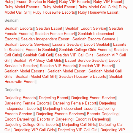
Ruby
||
Escort Service in Ruby
||
Ruby VIP Escorts
||
Ruby VIP Escort
||
Ruby Model Escorts
||
Ruby Model Escort
||
Ruby Model Call Girls
||
Ruby
Model Call Girl
||
Ruby Housewife Escorts
||
Ruby Housewife Escort
||
Sealdah
Sealdah Escorts
||
Sealdah Escort
||
Sealdah Escort Service
||
Sealdah
Female Escorts
||
Sealdah Female Escort
||
Sealdah Independent
Escorts
||
Sealdah Independent Escort
||
Sealdah Escorts Service
||
Sealdah Escorts Services
||
Escorts Sealdah
||
Escort Sealdah
||
Escorts
in Sealdah
||
Escort in Sealdah
||
Sealdah College Girls Escorts
||
Sealdah
Call Girls
||
Sealdah Call Girl
||
Sealdah VIP Call Girls
||
Sealdah VIP Call
Girl
||
Sealdah VIP Sexy Call Girls
||
Escort Service Sealdah
||
Escort
Service in Sealdah
||
Sealdah VIP Escorts
||
Sealdah VIP Escort
||
Sealdah Model Escorts
||
Sealdah Model Escort
||
Sealdah Model Call
Girls
||
Sealdah Model Call Girl
||
Sealdah Housewife Escorts
||
Sealdah
Housewife Escort
||
Darjeeling
Darjeeling Escorts
||
Darjeeling Escort
||
Darjeeling Escort Service
||
Darjeeling Female Escorts
||
Darjeeling Female Escort
||
Darjeeling
Independent Escorts
||
Darjeeling Independent Escort
||
Darjeeling
Escorts Service
||
Darjeeling Escorts Services
||
Escorts Darjeeling
||
Escort Darjeeling
||
Escorts in Darjeeling
||
Escort in Darjeeling
||
Darjeeling College Girls Escorts
||
Darjeeling Call Girls
||
Darjeeling Call
Girl
||
Darjeeling VIP Call Girls
||
Darjeeling VIP Call Girl
||
Darjeeling VIP