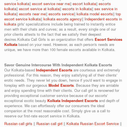
service kolkata
||
escort service near me
||
escort kolkata
||
escorts
kolkata
||
escort service at kolkata
||
escorts in kolkata
||
sex service in
kolkata
||
escorts near me
||
escorts service
||
kolkata model escorts
||
top
escort service kolkata
||
kolkata escorts agency
||
Independent escorts in
kolkata
girls' specializations include being trained to instantly entice
men with their chats and curves; as a result, every single one of our
prior clients attests to the fact that we satisfy their deepest
desires.Kolkata Call Girls is an organization that offers
Escort Services
Kolkata
based on your need. However, as each person's needs are
unique, we have more than 100 female escorts available in Kolkata.
Savor Genuine Intercourse With Independent Kolkata Escorts
Our Kolkata-based
Independent Escorts
are courteous and extremely
professional. For this reason, they enjoy satisfying all of their clients'
erotic needs. They never let you down, hence if you'd want to engage in
foreplay with our gorgeous
Model Escorts
. Because they are amiable
and enjoy spending time with their clients. Our call girl is renowned for
providing exceptional customer service because of our escorts'
exceptional exotic beauty
Kolkata Independent Escorts
and depth of
experience. We can effortlessly offer our consumers the ideal
companion at the most reasonable cost. Simply give us a call to
reserve our first-rate escort service in Kolkata.
Russian call girls
||
Russian call girl
||
Kolkata Russian Escort Service
||