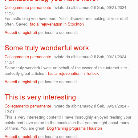
Collegamento permanente
Inviato da
albinamuro2
il Sab, 09/21/2024 -
11:50
Fantastic blog you have here. You’ll discover me looking at your stuff
often. Saved!
facial rejuvenation in Stockton
Accedi
o
registrati
per inserire commenti.
Some truly wonderful work
Collegamento permanente
Inviato da
albinamuro2
il Sab, 09/21/2024 -
11:54
Some truly wonderful work on behalf of the owner of this internet site ,
perfectly great articles .
facial rejuvenation in Turlock
Accedi
o
registrati
per inserire commenti.
This is very interesting
Collegamento permanente
Inviato da
albinamuro2
il Sab, 09/21/2024 -
12:01
This is very interesting content! I have thoroughly enjoyed reading your
points and have come to the conclusion that you are right about many
of them. You are great.
Dog training programs Houston
Accedi
o
registrati
per inserire commenti.