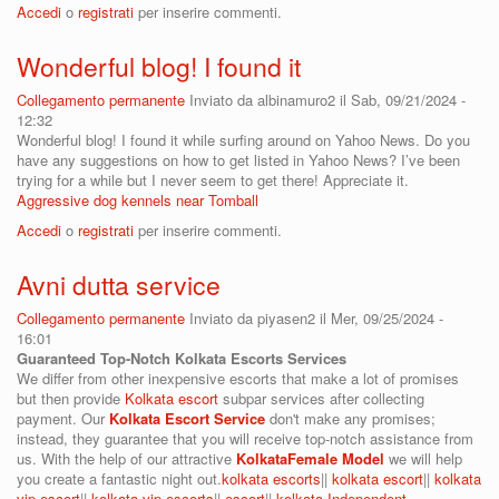
Accedi
o
registrati
per inserire commenti.
Wonderful blog! I found it
Collegamento permanente
Inviato da
albinamuro2
il Sab, 09/21/2024 -
12:32
Wonderful blog! I found it while surfing around on Yahoo News. Do you
have any suggestions on how to get listed in Yahoo News? I’ve been
trying for a while but I never seem to get there! Appreciate it.
Aggressive dog kennels near Tomball
Accedi
o
registrati
per inserire commenti.
Avni dutta service
Collegamento permanente
Inviato da
piyasen2
il Mer, 09/25/2024 -
16:01
Guaranteed Top-Notch Kolkata Escorts Services
We differ from other inexpensive escorts that make a lot of promises
but then provide
Kolkata escort
subpar services after collecting
payment. Our
Kolkata Escort Service
don't make any promises;
instead, they guarantee that you will receive top-notch assistance from
us. With the help of our attractive
KolkataFemale Model
we will help
you create a fantastic night out.
kolkata escorts
||
kolkata escort
||
kolkata
vip escort
||
kolkata vip escorts
||
escort
||
kolkata Independent