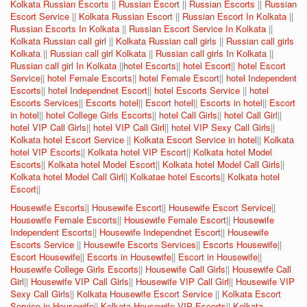
Kolkata Russian Escorts
||
Russian Escort
||
Russian Escorts
||
Russian
Escort Service
||
Kolkata Russian Escort
||
Russian Escort In Kolkata
||
Russian Escorts In Kolkata
||
Russian Escort Service In Kolkata
||
Kolkata Russian call girl
||
Kolkata Russian call girls
||
Russian call girls
Kolkata
||
Russian call girl Kolkata
||
Russian call girls In Kolkata
||
Russian call girl In Kolkata
||
hotel Escorts
||
hotel Escort
||
hotel Escort
Service
||
hotel Female Escorts
||
hotel Female Escort
||
hotel Independent
Escorts
||
hotel Independnet Escort
||
hotel Escorts Service
||
hotel
Escorts Services
||
Escorts hotel
||
Escort hotel
||
Escorts in hotel
||
Escort
in hotel
||
hotel College Girls Escorts
||
hotel Call Girls
||
hotel Call Girl
||
hotel VIP Call Girls
||
hotel VIP Call Girl
||
hotel VIP Sexy Call Girls
||
Kolkata hotel Escort Service
||
Kolkata Escort Service in hotel
||
Kolkata
hotel VIP Escorts
||
Kolkata hotel VIP Escort
||
Kolkata hotel Model
Escorts
||
Kolkata hotel Model Escort
||
Kolkata hotel Model Call Girls
||
Kolkata hotel Model Call Girl
||
Kolkatae hotel Escorts
||
Kolkata hotel
Escort
||
Housewife Escorts
||
Housewife Escort
||
Housewife Escort Service
||
Housewife Female Escorts
||
Housewife Female Escort
||
Housewife
Independent Escorts
||
Housewife Independnet Escort
||
Housewife
Escorts Service
||
Housewife Escorts Services
||
Escorts Housewife
||
Escort Housewife
||
Escorts in Housewife
||
Escort in Housewife
||
Housewife College Girls Escorts
||
Housewife Call Girls
||
Housewife Call
Girl
||
Housewife VIP Call Girls
||
Housewife VIP Call Girl
||
Housewife VIP
Sexy Call Girls
||
Kolkata Housewife Escort Service
||
Kolkata Escort
Service in Housewife
||
Kolkata Housewife VIP Escorts
||
Kolkata