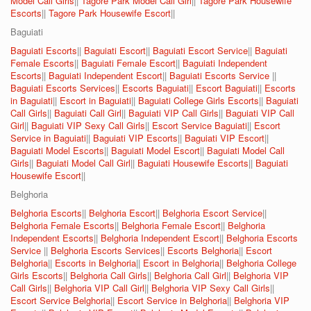
Model Call Girls
||
Tagore Park Model Call Girl
||
Tagore Park Housewife
Escorts
||
Tagore Park Housewife Escort
||
Baguiati
Baguiati Escorts
||
Baguiati Escort
||
Baguiati Escort Service
||
Baguiati
Female Escorts
||
Baguiati Female Escort
||
Baguiati Independent
Escorts
||
Baguiati Independent Escort
||
Baguiati Escorts Service
||
Baguiati Escorts Services
||
Escorts Baguiati
||
Escort Baguiati
||
Escorts
in Baguiati
||
Escort in Baguiati
||
Baguiati College Girls Escorts
||
Baguiati
Call Girls
||
Baguiati Call Girl
||
Baguiati VIP Call Girls
||
Baguiati VIP Call
Girl
||
Baguiati VIP Sexy Call Girls
||
Escort Service Baguiati
||
Escort
Service in Baguiati
||
Baguiati VIP Escorts
||
Baguiati VIP Escort
||
Baguiati Model Escorts
||
Baguiati Model Escort
||
Baguiati Model Call
Girls
||
Baguiati Model Call Girl
||
Baguiati Housewife Escorts
||
Baguiati
Housewife Escort
||
Belghoria
Belghoria Escorts
||
Belghoria Escort
||
Belghoria Escort Service
||
Belghoria Female Escorts
||
Belghoria Female Escort
||
Belghoria
Independent Escorts
||
Belghoria Independent Escort
||
Belghoria Escorts
Service
||
Belghoria Escorts Services
||
Escorts Belghoria
||
Escort
Belghoria
||
Escorts in Belghoria
||
Escort in Belghoria
||
Belghoria College
Girls Escorts
||
Belghoria Call Girls
||
Belghoria Call Girl
||
Belghoria VIP
Call Girls
||
Belghoria VIP Call Girl
||
Belghoria VIP Sexy Call Girls
||
Escort Service Belghoria
||
Escort Service in Belghoria
||
Belghoria VIP