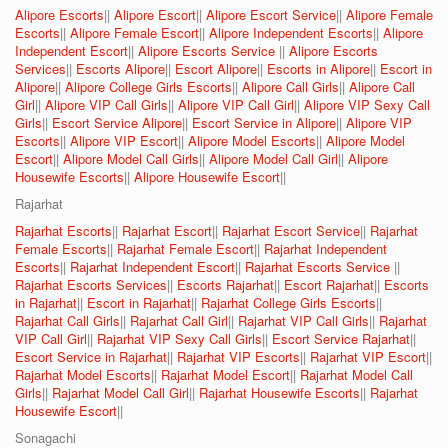
Alipore Escorts
||
Alipore Escort
||
Alipore Escort Service
||
Alipore Female
Escorts
||
Alipore Female Escort
||
Alipore Independent Escorts
||
Alipore
Independent Escort
||
Alipore Escorts Service
||
Alipore Escorts
Services
||
Escorts Alipore
||
Escort Alipore
||
Escorts in Alipore
||
Escort in
Alipore
||
Alipore College Girls Escorts
||
Alipore Call Girls
||
Alipore Call
Girl
||
Alipore VIP Call Girls
||
Alipore VIP Call Girl
||
Alipore VIP Sexy Call
Girls
||
Escort Service Alipore
||
Escort Service in Alipore
||
Alipore VIP
Escorts
||
Alipore VIP Escort
||
Alipore Model Escorts
||
Alipore Model
Escort
||
Alipore Model Call Girls
||
Alipore Model Call Girl
||
Alipore
Housewife Escorts
||
Alipore Housewife Escort
||
Rajarhat
Rajarhat Escorts
||
Rajarhat Escort
||
Rajarhat Escort Service
||
Rajarhat
Female Escorts
||
Rajarhat Female Escort
||
Rajarhat Independent
Escorts
||
Rajarhat Independent Escort
||
Rajarhat Escorts Service
||
Rajarhat Escorts Services
||
Escorts Rajarhat
||
Escort Rajarhat
||
Escorts
in Rajarhat
||
Escort in Rajarhat
||
Rajarhat College Girls Escorts
||
Rajarhat Call Girls
||
Rajarhat Call Girl
||
Rajarhat VIP Call Girls
||
Rajarhat
VIP Call Girl
||
Rajarhat VIP Sexy Call Girls
||
Escort Service Rajarhat
||
Escort Service in Rajarhat
||
Rajarhat VIP Escorts
||
Rajarhat VIP Escort
||
Rajarhat Model Escorts
||
Rajarhat Model Escort
||
Rajarhat Model Call
Girls
||
Rajarhat Model Call Girl
||
Rajarhat Housewife Escorts
||
Rajarhat
Housewife Escort
||
Sonagachi