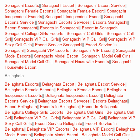
Sonagachi Escorts
||
Sonagachi Escort
||
Sonagachi Escort Service
||
Sonagachi Female Escorts
||
Sonagachi Female Escort
||
Sonagachi
Independent Escorts
||
Sonagachi Independent Escort
||
Sonagachi
Escorts Service
||
Sonagachi Escorts Services
||
Escorts Sonagachi
||
Escort Sonagachi
||
Escorts in Sonagachi
||
Escort in Sonagachi
||
Sonagachi College Girls Escorts
||
Sonagachi Call Girls
||
Sonagachi Call
Girl
||
Sonagachi VIP Call Girls
||
Sonagachi VIP Call Girl
||
Sonagachi VIP
Sexy Call Girls
||
Escort Service Sonagachi
||
Escort Service in
Sonagachi
||
Sonagachi VIP Escorts
||
Sonagachi VIP Escort
||
Sonagachi
Model Escorts
||
Sonagachi Model Escort
||
Sonagachi Model Call Girls
||
Sonagachi Model Call Girl
||
Sonagachi Housewife Escorts
||
Sonagachi
Housewife Escort
||
Beliaghata
Beliaghata Escorts
||
Beliaghata Escort
||
Beliaghata Escort Service
||
Beliaghata Female Escorts
||
Beliaghata Female Escort
||
Beliaghata
Independent Escorts
||
Beliaghata Independent Escort
||
Beliaghata
Escorts Service
||
Beliaghata Escorts Services
||
Escorts Beliaghata
||
Escort Beliaghata
||
Escorts in Beliaghata
||
Escort in Beliaghata
||
Beliaghata College Girls Escorts
||
Beliaghata Call Girls
||
Beliaghata Call
Girl
||
Beliaghata VIP Call Girls
||
Beliaghata VIP Call Girl
||
Beliaghata VIP
Sexy Call Girls
||
Escort Service Beliaghata
||
Escort Service in
Beliaghata
||
Beliaghata VIP Escorts
||
Beliaghata VIP Escort
||
Beliaghata
Model Escorts
||
Beliaghata Model Escort
||
Beliaghata Model Call Girls
||