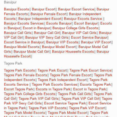
Baruipur
Baruipur Escorts
||
Baruipur Escort
||
Baruipur Escort Service
||
Baruipur
Female Escorts
||
Baruipur Female Escort
||
Baruipur Independent
Escorts
||
Baruipur Independent Escort
||
Baruipur Escorts Service
||
Baruipur Escorts Services
||
Escorts Baruipur
||
Escort Baruipur
||
Escorts
in Baruipur
||
Escort in Baruipur
||
Baruipur College Girls Escorts
||
Baruipur Call Girls
||
Baruipur Call Girl
||
Baruipur VIP Call Girls
||
Baruipur
VIP Call Girl
||
Baruipur VIP Sexy Call Girls
||
Escort Service Baruipur
||
Escort Service in Baruipur
||
Baruipur VIP Escorts
||
Baruipur VIP Escort
||
Baruipur Model Escorts
||
Baruipur Model Escort
||
Baruipur Model Call
Girls
||
Baruipur Model Call Girl
||
Baruipur Housewife Escorts
||
Baruipur
Housewife Escort
||
Tagore Park
Tagore Park Escorts
||
Tagore Park Escort
||
Tagore Park Escort Service
||
Tagore Park Female Escorts
||
Tagore Park Female Escort
||
Tagore Park
Independent Escorts
||
Tagore Park Independent Escort
||
Tagore Park
Escorts Service
||
Tagore Park Escorts Services
||
Escorts Tagore Park
||
Escort Tagore Park
||
Escorts in Tagore Park
||
Escort in Tagore Park
||
Tagore Park College Girls Escorts
||
Tagore Park Call Girls
||
Tagore Park
Call Girl
||
Tagore Park VIP Call Girls
||
Tagore Park VIP Call Girl
||
Tagore
Park VIP Sexy Call Girls
||
Escort Service Tagore Park
||
Escort Service
in Tagore Park
||
Tagore Park VIP Escorts
||
Tagore Park VIP Escort
||
Tagore Park Model Escorts
||
Tagore Park Model Escort
||
Tagore Park