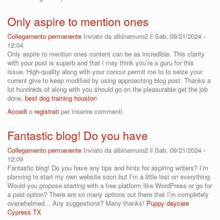
Only aspire to mention ones
Collegamento permanente
Inviato da
albinamuro2
il Sab, 09/21/2024 -
12:04
Only aspire to mention ones content can be as incredible. This clarity
with your post is superb and that i may think you’re a guru for this
issue. High-quality along with your concur permit me to to seize your
current give to keep modified by using approaching blog post. Thanks a
lot hundreds of along with you should go on the pleasurable get the job
done.
best dog training houston
Accedi
o
registrati
per inserire commenti.
Fantastic blog! Do you have
Collegamento permanente
Inviato da
albinamuro2
il Sab, 09/21/2024 -
12:09
Fantastic blog! Do you have any tips and hints for aspiring writers? I’m
planning to start my own website soon but I’m a little lost on everything.
Would you propose starting with a free platform like WordPress or go for
a paid option? There are so many options out there that I’m completely
overwhelmed .. Any suggestions? Many thanks!
Puppy daycare
Cypress TX