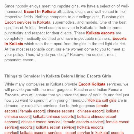
Since nobody enjoys meeting impolite girls, we have a selection of well-
mannered,
Escort In Kolkata
attractive, clean, and well-versed in their
respective fields. Nothing compares to our college girls, Russian girls
Escort services in Kolkata
, supermodels, and models. One of the best
qualities of Ankita Tiwari escorts service in Kolkata is their extreme
punctuality and respect for their clients. These
Kolkata escorts
are
completely medically certified and have impeccable manners,
Escorts
In Kolkata
which sets them apart from the girls in the red-light district.
At the most reasonable cost, our elite women come to you to meet at
your policy. Thus, why do you delay? Reserve the sexiest, most
prominent escort.
Things to Consider in Kolkata Before Hiring Escorts Girls
While many companies in Kolkata provide
Escort Kolkata
services, we
will provide you with the most gorgeous Russian and Indian
Female
Escorts
, who will ensure that you have the time of your life and feel just
how you want to spend it with your girlfriend.Our
Kolkata call girls
are in
demand for exclusive services due to their gorgeous
female
escorts
||
female escort
||
chinese escorts
||
chinese escort
||
kolkata
chinese escort
||
kolkata chinese escorts
||
kolkata chinese escort
servoce
||
chinese escort service
||
female escorts service
||
female escort
service
||
escorts
||
kolkata escort service
||
kolkata escorts
service
||
kolkata escorts services
||
escort service in kolkata
||
escorts