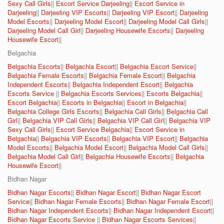
Sexy Call Girls
||
Escort Service Darjeeling
||
Escort Service in
Darjeeling
||
Darjeeling VIP Escorts
||
Darjeeling VIP Escort
||
Darjeeling
Model Escorts
||
Darjeeling Model Escort
||
Darjeeling Model Call Girls
||
Darjeeling Model Call Girl
||
Darjeeling Housewife Escorts
||
Darjeeling
Housewife Escort
||
Belgachia
Belgachia Escorts
||
Belgachia Escort
||
Belgachia Escort Service
||
Belgachia Female Escorts
||
Belgachia Female Escort
||
Belgachia
Independent Escorts
||
Belgachia Independent Escort
||
Belgachia
Escorts Service
||
Belgachia Escorts Services
||
Escorts Belgachia
||
Escort Belgachia
||
Escorts in Belgachia
||
Escort in Belgachia
||
Belgachia College Girls Escorts
||
Belgachia Call Girls
||
Belgachia Call
Girl
||
Belgachia VIP Call Girls
||
Belgachia VIP Call Girl
||
Belgachia VIP
Sexy Call Girls
||
Escort Service Belgachia
||
Escort Service in
Belgachia
||
Belgachia VIP Escorts
||
Belgachia VIP Escort
||
Belgachia
Model Escorts
||
Belgachia Model Escort
||
Belgachia Model Call Girls
||
Belgachia Model Call Girl
||
Belgachia Housewife Escorts
||
Belgachia
Housewife Escort
||
Bidhan Nagar
Bidhan Nagar Escorts
||
Bidhan Nagar Escort
||
Bidhan Nagar Escort
Service
||
Bidhan Nagar Female Escorts
||
Bidhan Nagar Female Escort
||
Bidhan Nagar Independent Escorts
||
Bidhan Nagar Independent Escort
||
Bidhan Nagar Escorts Service
||
Bidhan Nagar Escorts Services
||