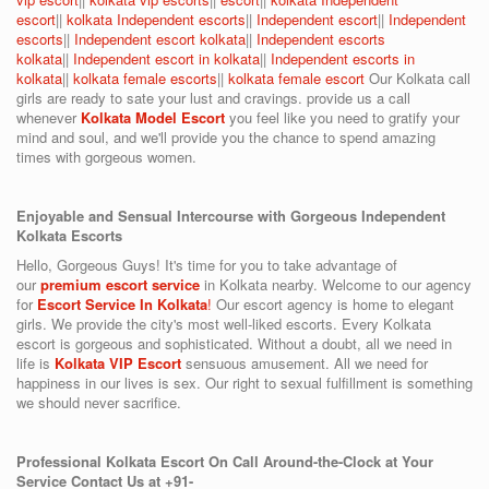
escort
||
kolkata Independent escorts
||
Independent escort
||
Independent
escorts
||
Independent escort kolkata
||
Independent escorts
kolkata
||
Independent escort in kolkata
||
Independent escorts in
kolkata
||
kolkata female escorts
||
kolkata female escort
Our Kolkata call
girls are ready to sate your lust and cravings. provide us a call
whenever
Kolkata Model Escort
you feel like you need to gratify your
mind and soul, and we'll provide you the chance to spend amazing
times with gorgeous women.
Enjoyable and Sensual Intercourse with Gorgeous Independent
Kolkata Escorts
Hello, Gorgeous Guys! It's time for you to take advantage of
our
premium escort service
in Kolkata nearby. Welcome to our agency
for
Escort Service In Kolkata
!
Our escort agency is home to elegant
girls. We provide the city's most well-liked escorts. Every Kolkata
escort is gorgeous and sophisticated. Without a doubt, all we need in
life is
Kolkata VIP Escort
sensuous amusement. All we need for
happiness in our lives is sex. Our right to sexual fulfillment is something
we should never sacrifice.
Professional Kolkata Escort On Call Around-the-Clock at Your
Service Contact Us at +91-