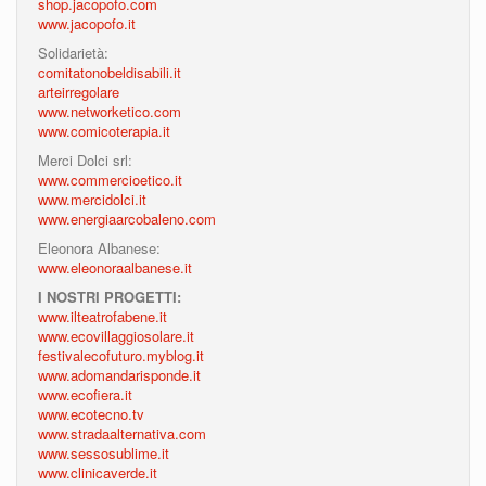
shop.jacopofo.com
www.jacopofo.it
Solidarietà:
comitatonobeldisabili.it
arteirregolare
www.networketico.com
www.comicoterapia.it
Merci Dolci srl:
www.commercioetico.it
www.mercidolci.it
www.energiaarcobaleno.com
Eleonora Albanese:
www.eleonoraalbanese.it
I NOSTRI PROGETTI:
www.ilteatrofabene.it
www.ecovillaggiosolare.it
festivalecofuturo.myblog.it
www.adomandarisponde.it
www.ecofiera.it
www.ecotecno.tv
www.stradaalternativa.com
www.sessosublime.it
www.clinicaverde.it