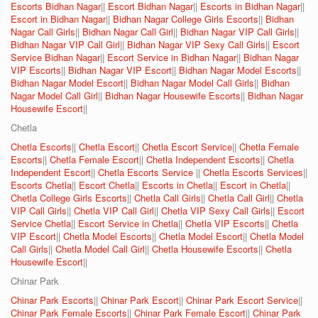
Escorts Bidhan Nagar
||
Escort Bidhan Nagar
||
Escorts in Bidhan Nagar
||
Escort in Bidhan Nagar
||
Bidhan Nagar College Girls Escorts
||
Bidhan
Nagar Call Girls
||
Bidhan Nagar Call Girl
||
Bidhan Nagar VIP Call Girls
||
Bidhan Nagar VIP Call Girl
||
Bidhan Nagar VIP Sexy Call Girls
||
Escort
Service Bidhan Nagar
||
Escort Service in Bidhan Nagar
||
Bidhan Nagar
VIP Escorts
||
Bidhan Nagar VIP Escort
||
Bidhan Nagar Model Escorts
||
Bidhan Nagar Model Escort
||
Bidhan Nagar Model Call Girls
||
Bidhan
Nagar Model Call Girl
||
Bidhan Nagar Housewife Escorts
||
Bidhan Nagar
Housewife Escort
||
Chetla
Chetla Escorts
||
Chetla Escort
||
Chetla Escort Service
||
Chetla Female
Escorts
||
Chetla Female Escort
||
Chetla Independent Escorts
||
Chetla
Independent Escort
||
Chetla Escorts Service
||
Chetla Escorts Services
||
Escorts Chetla
||
Escort Chetla
||
Escorts in Chetla
||
Escort in Chetla
||
Chetla College Girls Escorts
||
Chetla Call Girls
||
Chetla Call Girl
||
Chetla
VIP Call Girls
||
Chetla VIP Call Girl
||
Chetla VIP Sexy Call Girls
||
Escort
Service Chetla
||
Escort Service in Chetla
||
Chetla VIP Escorts
||
Chetla
VIP Escort
||
Chetla Model Escorts
||
Chetla Model Escort
||
Chetla Model
Call Girls
||
Chetla Model Call Girl
||
Chetla Housewife Escorts
||
Chetla
Housewife Escort
||
Chinar Park
Chinar Park Escorts
||
Chinar Park Escort
||
Chinar Park Escort Service
||
Chinar Park Female Escorts
||
Chinar Park Female Escort
||
Chinar Park