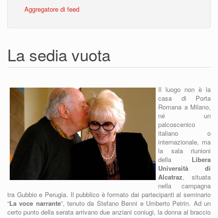
Aggregatore di feed
La sedia vuota
Il luogo non è la
casa di Porta
Romana a Milano,
né un
palcoscenico
italiano o
internazionale, ma
la sala riunioni
della
Libera
Università di
Alcatraz
, situata
nella campagna
tra Gubbio e Perugia. Il pubblico è formato dai partecipanti al seminario
“
La voce narrante
”, tenuto da Stefano Benni e Umberto Petrin. Ad un
certo punto della serata arrivano due anziani coniugi, la donna al braccio