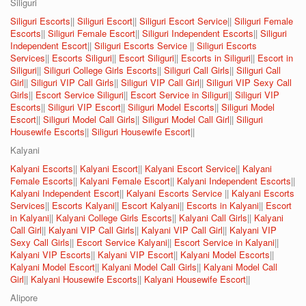
Siliguri
Siliguri Escorts
||
Siliguri Escort
||
Siliguri Escort Service
||
Siliguri Female
Escorts
||
Siliguri Female Escort
||
Siliguri Independent Escorts
||
Siliguri
Independent Escort
||
Siliguri Escorts Service
||
Siliguri Escorts
Services
||
Escorts Siliguri
||
Escort Siliguri
||
Escorts in Siliguri
||
Escort in
Siliguri
||
Siliguri College Girls Escorts
||
Siliguri Call Girls
||
Siliguri Call
Girl
||
Siliguri VIP Call Girls
||
Siliguri VIP Call Girl
||
Siliguri VIP Sexy Call
Girls
||
Escort Service Siliguri
||
Escort Service in Siliguri
||
Siliguri VIP
Escorts
||
Siliguri VIP Escort
||
Siliguri Model Escorts
||
Siliguri Model
Escort
||
Siliguri Model Call Girls
||
Siliguri Model Call Girl
||
Siliguri
Housewife Escorts
||
Siliguri Housewife Escort
||
Kalyani
Kalyani Escorts
||
Kalyani Escort
||
Kalyani Escort Service
||
Kalyani
Female Escorts
||
Kalyani Female Escort
||
Kalyani Independent Escorts
||
Kalyani Independent Escort
||
Kalyani Escorts Service
||
Kalyani Escorts
Services
||
Escorts Kalyani
||
Escort Kalyani
||
Escorts in Kalyani
||
Escort
in Kalyani
||
Kalyani College Girls Escorts
||
Kalyani Call Girls
||
Kalyani
Call Girl
||
Kalyani VIP Call Girls
||
Kalyani VIP Call Girl
||
Kalyani VIP
Sexy Call Girls
||
Escort Service Kalyani
||
Escort Service in Kalyani
||
Kalyani VIP Escorts
||
Kalyani VIP Escort
||
Kalyani Model Escorts
||
Kalyani Model Escort
||
Kalyani Model Call Girls
||
Kalyani Model Call
Girl
||
Kalyani Housewife Escorts
||
Kalyani Housewife Escort
||
Alipore