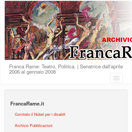
Salta al contenuto principale
Franca Rame: Teatro, Politica. | Senatrice dall'aprile
2006 al gennaio 2008
Toggle
navigatio
FrancaRame.it
Comitato il Nobel per i disabili
Archivio Pubblicazioni