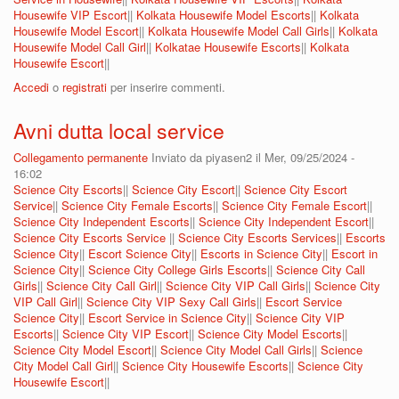
Housewife VIP Escort
||
Kolkata Housewife Model Escorts
||
Kolkata
Housewife Model Escort
||
Kolkata Housewife Model Call Girls
||
Kolkata
Housewife Model Call Girl
||
Kolkatae Housewife Escorts
||
Kolkata
Housewife Escort
||
Accedi
o
registrati
per inserire commenti.
Avni dutta local service
Collegamento permanente
Inviato da
piyasen2
il Mer, 09/25/2024 -
16:02
Science City Escorts
||
Science City Escort
||
Science City Escort
Service
||
Science City Female Escorts
||
Science City Female Escort
||
Science City Independent Escorts
||
Science City Independent Escort
||
Science City Escorts Service
||
Science City Escorts Services
||
Escorts
Science City
||
Escort Science City
||
Escorts in Science City
||
Escort in
Science City
||
Science City College Girls Escorts
||
Science City Call
Girls
||
Science City Call Girl
||
Science City VIP Call Girls
||
Science City
VIP Call Girl
||
Science City VIP Sexy Call Girls
||
Escort Service
Science City
||
Escort Service in Science City
||
Science City VIP
Escorts
||
Science City VIP Escort
||
Science City Model Escorts
||
Science City Model Escort
||
Science City Model Call Girls
||
Science
City Model Call Girl
||
Science City Housewife Escorts
||
Science City
Housewife Escort
||