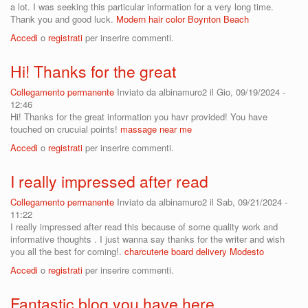
a lot. I was seeking this particular information for a very long time.
Thank you and good luck.
Modern hair color Boynton Beach
Accedi
o
registrati
per inserire commenti.
Hi! Thanks for the great
Collegamento permanente
Inviato da
albinamuro2
il Gio, 09/19/2024 -
12:46
Hi! Thanks for the great information you havr provided! You have
touched on crucuial points!
massage near me
Accedi
o
registrati
per inserire commenti.
I really impressed after read
Collegamento permanente
Inviato da
albinamuro2
il Sab, 09/21/2024 -
11:22
I really impressed after read this because of some quality work and
informative thoughts . I just wanna say thanks for the writer and wish
you all the best for coming!.
charcuterie board delivery Modesto
Accedi
o
registrati
per inserire commenti.
Fantastic blog you have here.