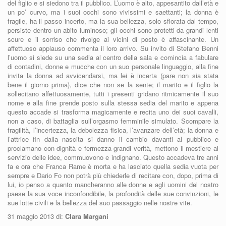
del figlio e si siedono tra il pubblico. L’uomo è alto, appesantito dall’età e
un po’ curvo, ma i suoi occhi sono vivissimi e saettanti; la donna è
fragile, ha il passo incerto, ma la sua bellezza, solo sfiorata dal tempo,
persiste dentro un abito luminoso; gli occhi sono protetti da grandi lenti
scure e il sorriso che rivolge ai vicini di posto è affascinante. Un
affettuoso applauso commenta il loro arrivo. Su invito di Stefano Benni
l’uomo si siede su una sedia al centro della sala e comincia a fabulare
di contadini, donne e mucche con un suo personale linguaggio, alla fine
invita la donna ad avvicendarsi, ma lei è incerta (pare non sia stata
bene il giorno prima), dice che non se la sente; il marito e il figlio la
sollecitano affettuosamente, tutti i presenti gridano ritmicamente il suo
nome e alla fine prende posto sulla stessa sedia del marito e appena
questo accade si trasforma magicamente e recita uno dei suoi cavalli,
non a caso, di battaglia sull’orgasmo femminile simulato. Scompare la
fragilità, l’incertezza, la debolezza fisica, l’avanzare dell’età; la donna e
l’attrice fin dalla nascita si danno il cambio davanti al pubblico e
proclamano con dignità e fermezza grandi verità, mettono il mestiere al
servizio delle idee, commuovono e indignano. Questo accadeva tre anni
fa e ora che Franca Rame è morta e ha lasciato quella sedia vuota per
sempre e Dario Fo non potrà più chiederle di recitare con, dopo, prima di
lui, io penso a quanto mancheranno alle donne e agli uomini del nostro
paese la sua voce inconfondibile, la profondità delle sue convinzioni, le
sue lotte civili e la bellezza del suo passaggio nelle nostre vite.
31 maggio 2013 di:
Clara Margani