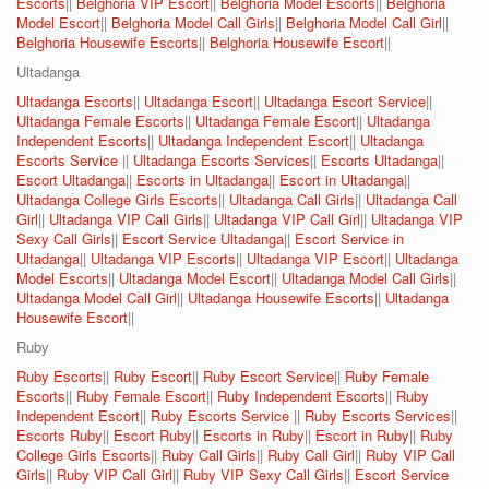
Escorts
||
Belghoria VIP Escort
||
Belghoria Model Escorts
||
Belghoria
Model Escort
||
Belghoria Model Call Girls
||
Belghoria Model Call Girl
||
Belghoria Housewife Escorts
||
Belghoria Housewife Escort
||
Ultadanga
Ultadanga Escorts
||
Ultadanga Escort
||
Ultadanga Escort Service
||
Ultadanga Female Escorts
||
Ultadanga Female Escort
||
Ultadanga
Independent Escorts
||
Ultadanga Independent Escort
||
Ultadanga
Escorts Service
||
Ultadanga Escorts Services
||
Escorts Ultadanga
||
Escort Ultadanga
||
Escorts in Ultadanga
||
Escort in Ultadanga
||
Ultadanga College Girls Escorts
||
Ultadanga Call Girls
||
Ultadanga Call
Girl
||
Ultadanga VIP Call Girls
||
Ultadanga VIP Call Girl
||
Ultadanga VIP
Sexy Call Girls
||
Escort Service Ultadanga
||
Escort Service in
Ultadanga
||
Ultadanga VIP Escorts
||
Ultadanga VIP Escort
||
Ultadanga
Model Escorts
||
Ultadanga Model Escort
||
Ultadanga Model Call Girls
||
Ultadanga Model Call Girl
||
Ultadanga Housewife Escorts
||
Ultadanga
Housewife Escort
||
Ruby
Ruby Escorts
||
Ruby Escort
||
Ruby Escort Service
||
Ruby Female
Escorts
||
Ruby Female Escort
||
Ruby Independent Escorts
||
Ruby
Independent Escort
||
Ruby Escorts Service
||
Ruby Escorts Services
||
Escorts Ruby
||
Escort Ruby
||
Escorts in Ruby
||
Escort in Ruby
||
Ruby
College Girls Escorts
||
Ruby Call Girls
||
Ruby Call Girl
||
Ruby VIP Call
Girls
||
Ruby VIP Call Girl
||
Ruby VIP Sexy Call Girls
||
Escort Service