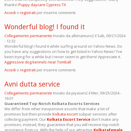
thanks!
Puppy daycare Cypress TX
Accedi
o
registrati
per inserire commenti.
Wonderful blog! I found it
Collegamento permanente
Inviato da
albinamuro2
il Sab, 09/21/2024
- 12:32
Wonderful blog! I found it while surfing around on Yahoo News. Do
you have any suggestions on how to get listed in Yahoo News? I’ve
been trying for a while but I never seem to get there! Appreciate it.
Aggressive dog kennels near Tomball
Accedi
o
registrati
per inserire commenti.
Avni dutta service
Collegamento permanente
Inviato da
piyasen2
il Mer, 09/25/2024 -
16:01
Guaranteed Top-Notch Kolkata Escorts Services
We differ from other inexpensive escorts that make a lot of
promises but then provide
Kolkata escort
subpar services after
collecting payment. Our
Kolkata Escort Service
don't make any
promises; instead, they guarantee that you will receive top-notch
assistance from us. With the help of our attractive
KolkataFemale