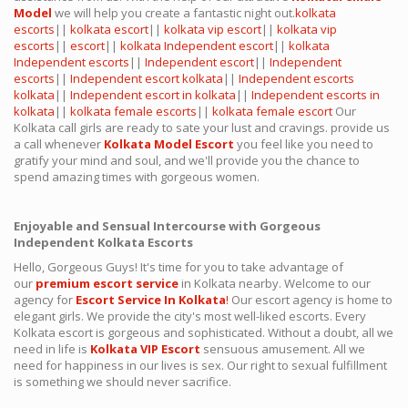
Model
we will help you create a fantastic night out.
kolkata
escorts
||
kolkata escort
||
kolkata vip escort
||
kolkata vip
escorts
||
escort
||
kolkata Independent escort
||
kolkata
Independent escorts
||
Independent escort
||
Independent
escorts
||
Independent escort kolkata
||
Independent escorts
kolkata
||
Independent escort in kolkata
||
Independent escorts in
kolkata
||
kolkata female escorts
||
kolkata female escort
Our
Kolkata call girls are ready to sate your lust and cravings. provide us
a call whenever
Kolkata Model Escort
you feel like you need to
gratify your mind and soul, and we'll provide you the chance to
spend amazing times with gorgeous women.
Enjoyable and Sensual Intercourse with Gorgeous
Independent Kolkata Escorts
Hello, Gorgeous Guys! It's time for you to take advantage of
our
premium escort service
in Kolkata nearby. Welcome to our
agency for
Escort Service In Kolkata
!
Our escort agency is home to
elegant girls. We provide the city's most well-liked escorts. Every
Kolkata escort is gorgeous and sophisticated. Without a doubt, all we
need in life is
Kolkata VIP Escort
sensuous amusement. All we
need for happiness in our lives is sex. Our right to sexual fulfillment
is something we should never sacrifice.