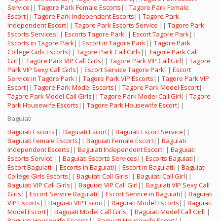
Service
||
Tagore Park Female Escorts
||
Tagore Park Female
Escort
||
Tagore Park Independent Escorts
||
Tagore Park
Independent Escort
||
Tagore Park Escorts Service
||
Tagore Park
Escorts Services
||
Escorts Tagore Park
||
Escort Tagore Park
||
Escorts in Tagore Park
||
Escort in Tagore Park
||
Tagore Park
College Girls Escorts
||
Tagore Park Call Girls
||
Tagore Park Call
Girl
||
Tagore Park VIP Call Girls
||
Tagore Park VIP Call Girl
||
Tagore
Park VIP Sexy Call Girls
||
Escort Service Tagore Park
||
Escort
Service in Tagore Park
||
Tagore Park VIP Escorts
||
Tagore Park VIP
Escort
||
Tagore Park Model Escorts
||
Tagore Park Model Escort
||
Tagore Park Model Call Girls
||
Tagore Park Model Call Girl
||
Tagore
Park Housewife Escorts
||
Tagore Park Housewife Escort
||
Baguiati
Baguiati Escorts
||
Baguiati Escort
||
Baguiati Escort Service
||
Baguiati Female Escorts
||
Baguiati Female Escort
||
Baguiati
Independent Escorts
||
Baguiati Independent Escort
||
Baguiati
Escorts Service
||
Baguiati Escorts Services
||
Escorts Baguiati
||
Escort Baguiati
||
Escorts in Baguiati
||
Escort in Baguiati
||
Baguiati
College Girls Escorts
||
Baguiati Call Girls
||
Baguiati Call Girl
||
Baguiati VIP Call Girls
||
Baguiati VIP Call Girl
||
Baguiati VIP Sexy Call
Girls
||
Escort Service Baguiati
||
Escort Service in Baguiati
||
Baguiati
VIP Escorts
||
Baguiati VIP Escort
||
Baguiati Model Escorts
||
Baguiati
Model Escort
||
Baguiati Model Call Girls
||
Baguiati Model Call Girl
||
Baguiati Housewife Escorts
||
Baguiati Housewife Escort
||