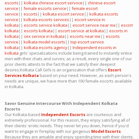
escorts
||
kolkata chinese escort servoce
||
chinese escort
service
||
female escorts service
||
female escort
service
||
escorts
||
kolkata escort service
||
kolkata escorts
service
||
kolkata escorts services
||
escort service in
kolkata
||
escorts service kolkata
||
escort service near me
||
escort
kolkata
||
escorts kolkata
||
escort service at kolkata
||
escorts in
kolkata
||
sex service in kolkata
||
escorts near me
||
escorts
service
||
kolkata model escorts
||
top escort service
kolkata
||
kolkata escorts agency
||
Independent escorts in
kolkata
girls' specializations include being trained to instantly entice
men with their chats and curves; as a result, every single one of our
prior clients attests to the fact that we satisfy their deepest
desires.Kolkata Call Girls is an organization that offers
Escort
Services Kolkata
based on your need. However, as each person's
needs are unique, we have more than 100 female escorts available
in Kolkata.
Savor Genuine Intercourse With Independent Kolkata
Escorts
Our Kolkata-based
Independent Escorts
are courteous and
extremely professional. For this reason, they enjoy satisfying all of
their clients' erotic needs. They never let you down, hence if you'd
want to engage in foreplay with our gorgeous
Model Escorts
.
Because they are amiable and enjoy spending time with their clients.