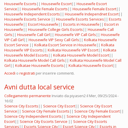
Housewife Escorts
||
Housewife Escort
||
Housewife Escort
Service
||
Housewife Female Escorts
||
Housewife Female Escort
||
Housewife Independent Escorts
||
Housewife Independnet Escort
||
Housewife Escorts Service
||
Housewife Escorts Services
||
Escorts
Housewife
||
Escort Housewife
||
Escorts in Housewife
||
Escort in
Housewife
||
Housewife College Girls Escorts
||
Housewife Call
Girls
||
Housewife Call Girl
||
Housewife VIP Call Girls
||
Housewife
VIP Call Girl
||
Housewife VIP Sexy Call Girls
||
Kolkata Housewife
Escort Service
||
Kolkata Escort Service in Housewife
||
Kolkata
Housewife VIP Escorts
||
Kolkata Housewife VIP Escort
||
Kolkata
Housewife Model Escorts
||
Kolkata Housewife Model Escort
||
Kolkata Housewife Model Call Girls
||
Kolkata Housewife Model Call
Girl
||
Kolkatae Housewife Escorts
||
Kolkata Housewife Escort
||
Accedi
o
registrati
per inserire commenti.
Avni dutta local service
Collegamento permanente
Inviato da
piyasen2
il Mer, 09/25/2024 -
16:02
Science City Escorts
||
Science City Escort
||
Science City Escort
Service
||
Science City Female Escorts
||
Science City Female Escort
||
Science City Independent Escorts
||
Science City Independent
Escort
||
Science City Escorts Service
||
Science City Escorts
Services
||
Escorts Science City
||
Escort Science City
||
Escorts in