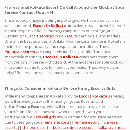
Professional Kolkata Escort On Call Around-the-Clock at Your
Service Contact Us at +91-
Since nobody enjoys meeting impolite girls, we have a selection of
well-mannered,
Escort In Kolkata
attractive, clean, and well-versed
in their respective fields. Nothing compares to our college girls,
Russian girls
Escort services in Kolkata
, supermodels, and models.
One of the best qualities of Ankita Tiwari escorts service in Kolkata is
their extreme punctuality and respect for their clients. These
Kolkata escorts
are completely medically certified and have
impeccable manners,
Escorts In Kolkata
which sets them apart
from the girls in the red-light district. At the most reasonable cost, our
elite women come to you to meet at your policy. Thus, why do you
delay? Reserve the sexiest, most prominent escort.
Things to Consider in Kolkata Before Hiring Escorts Girls
While many companies in Kolkata provide
Escort Kolkata
services,
we will provide you with the most gorgeous Russian and
Indian
Female Escorts
, who will ensure that you have the time of
your life and feel just how you want to spend it with your
girlfriend.Our
Kolkata call girls
are in demand for exclusive services
due to their gorgeous
female escorts
||
female escort
||
chinese
escorts
||
chinese escort
||
kolkata chinese escort
||
kolkata chinese