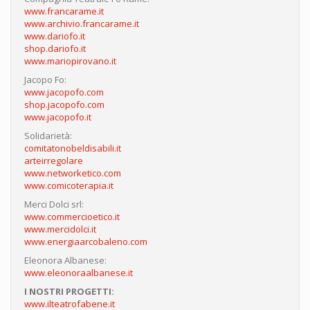
www.francarame.it
www.archivio.francarame.it
www.dariofo.it
shop.dariofo.it
www.mariopirovano.it
Jacopo Fo:
www.jacopofo.com
shop.jacopofo.com
www.jacopofo.it
Solidarietà:
comitatonobeldisabili.it
arteirregolare
www.networketico.com
www.comicoterapia.it
Merci Dolci srl:
www.commercioetico.it
www.mercidolci.it
www.energiaarcobaleno.com
Eleonora Albanese:
www.eleonoraalbanese.it
I NOSTRI PROGETTI:
www.ilteatrofabene.it