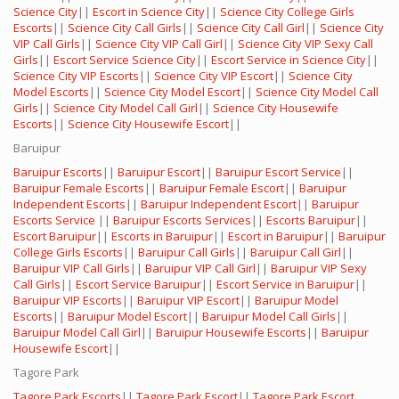
Science City
||
Escort in Science City
||
Science City College Girls
Escorts
||
Science City Call Girls
||
Science City Call Girl
||
Science City
VIP Call Girls
||
Science City VIP Call Girl
||
Science City VIP Sexy Call
Girls
||
Escort Service Science City
||
Escort Service in Science City
||
Science City VIP Escorts
||
Science City VIP Escort
||
Science City
Model Escorts
||
Science City Model Escort
||
Science City Model Call
Girls
||
Science City Model Call Girl
||
Science City Housewife
Escorts
||
Science City Housewife Escort
||
Baruipur
Baruipur Escorts
||
Baruipur Escort
||
Baruipur Escort Service
||
Baruipur Female Escorts
||
Baruipur Female Escort
||
Baruipur
Independent Escorts
||
Baruipur Independent Escort
||
Baruipur
Escorts Service
||
Baruipur Escorts Services
||
Escorts Baruipur
||
Escort Baruipur
||
Escorts in Baruipur
||
Escort in Baruipur
||
Baruipur
College Girls Escorts
||
Baruipur Call Girls
||
Baruipur Call Girl
||
Baruipur VIP Call Girls
||
Baruipur VIP Call Girl
||
Baruipur VIP Sexy
Call Girls
||
Escort Service Baruipur
||
Escort Service in Baruipur
||
Baruipur VIP Escorts
||
Baruipur VIP Escort
||
Baruipur Model
Escorts
||
Baruipur Model Escort
||
Baruipur Model Call Girls
||
Baruipur Model Call Girl
||
Baruipur Housewife Escorts
||
Baruipur
Housewife Escort
||
Tagore Park
Tagore Park Escorts
||
Tagore Park Escort
||
Tagore Park Escort