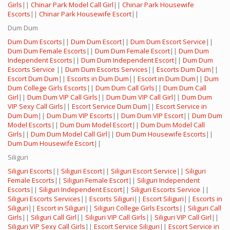
Girls
||
Chinar Park Model Call Girl
||
Chinar Park Housewife
Escorts
||
Chinar Park Housewife Escort
||
Dum Dum
Dum Dum Escorts
||
Dum Dum Escort
||
Dum Dum Escort Service
||
Dum Dum Female Escorts
||
Dum Dum Female Escort
||
Dum Dum
Independent Escorts
||
Dum Dum Independent Escort
||
Dum Dum
Escorts Service
||
Dum Dum Escorts Services
||
Escorts Dum Dum
||
Escort Dum Dum
||
Escorts in Dum Dum
||
Escort in Dum Dum
||
Dum
Dum College Girls Escorts
||
Dum Dum Call Girls
||
Dum Dum Call
Girl
||
Dum Dum VIP Call Girls
||
Dum Dum VIP Call Girl
||
Dum Dum
VIP Sexy Call Girls
||
Escort Service Dum Dum
||
Escort Service in
Dum Dum
||
Dum Dum VIP Escorts
||
Dum Dum VIP Escort
||
Dum Dum
Model Escorts
||
Dum Dum Model Escort
||
Dum Dum Model Call
Girls
||
Dum Dum Model Call Girl
||
Dum Dum Housewife Escorts
||
Dum Dum Housewife Escort
||
Siliguri
Siliguri Escorts
||
Siliguri Escort
||
Siliguri Escort Service
||
Siliguri
Female Escorts
||
Siliguri Female Escort
||
Siliguri Independent
Escorts
||
Siliguri Independent Escort
||
Siliguri Escorts Service
||
Siliguri Escorts Services
||
Escorts Siliguri
||
Escort Siliguri
||
Escorts in
Siliguri
||
Escort in Siliguri
||
Siliguri College Girls Escorts
||
Siliguri Call
Girls
||
Siliguri Call Girl
||
Siliguri VIP Call Girls
||
Siliguri VIP Call Girl
||
Siliguri VIP Sexy Call Girls
||
Escort Service Siliguri
||
Escort Service in