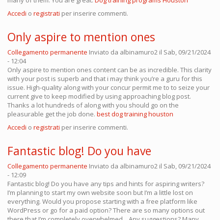
many of them. You are great.
Dog training programs Houston
Accedi
o
registrati
per inserire commenti.
Only aspire to mention ones
Collegamento permanente
Inviato da
albinamuro2
il Sab, 09/21/2024
- 12:04
Only aspire to mention ones content can be as incredible. This clarity
with your post is superb and that i may think you’re a guru for this
issue. High-quality along with your concur permit me to to seize your
current give to keep modified by using approaching blog post.
Thanks a lot hundreds of along with you should go on the
pleasurable get the job done.
best dog training houston
Accedi
o
registrati
per inserire commenti.
Fantastic blog! Do you have
Collegamento permanente
Inviato da
albinamuro2
il Sab, 09/21/2024
- 12:09
Fantastic blog! Do you have any tips and hints for aspiring writers?
I’m planning to start my own website soon but I’m a little lost on
everything. Would you propose starting with a free platform like
WordPress or go for a paid option? There are so many options out
there that I’m completely overwhelmed .. Any suggestions? Many