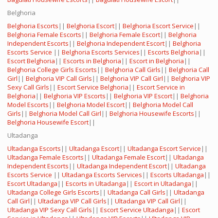
Belghoria
Belghoria Escorts
||
Belghoria Escort
||
Belghoria Escort Service
||
Belghoria Female Escorts
||
Belghoria Female Escort
||
Belghoria
Independent Escorts
||
Belghoria Independent Escort
||
Belghoria
Escorts Service
||
Belghoria Escorts Services
||
Escorts Belghoria
||
Escort Belghoria
||
Escorts in Belghoria
||
Escort in Belghoria
||
Belghoria College Girls Escorts
||
Belghoria Call Girls
||
Belghoria Call
Girl
||
Belghoria VIP Call Girls
||
Belghoria VIP Call Girl
||
Belghoria VIP
Sexy Call Girls
||
Escort Service Belghoria
||
Escort Service in
Belghoria
||
Belghoria VIP Escorts
||
Belghoria VIP Escort
||
Belghoria
Model Escorts
||
Belghoria Model Escort
||
Belghoria Model Call
Girls
||
Belghoria Model Call Girl
||
Belghoria Housewife Escorts
||
Belghoria Housewife Escort
||
Ultadanga
Ultadanga Escorts
||
Ultadanga Escort
||
Ultadanga Escort Service
||
Ultadanga Female Escorts
||
Ultadanga Female Escort
||
Ultadanga
Independent Escorts
||
Ultadanga Independent Escort
||
Ultadanga
Escorts Service
||
Ultadanga Escorts Services
||
Escorts Ultadanga
||
Escort Ultadanga
||
Escorts in Ultadanga
||
Escort in Ultadanga
||
Ultadanga College Girls Escorts
||
Ultadanga Call Girls
||
Ultadanga
Call Girl
||
Ultadanga VIP Call Girls
||
Ultadanga VIP Call Girl
||
Ultadanga VIP Sexy Call Girls
||
Escort Service Ultadanga
||
Escort