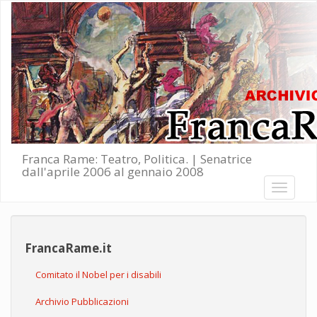
Salta al contenuto principale
Franca Rame: Teatro, Politica. | Senatrice
dall'aprile 2006 al gennaio 2008
Toggle
navigati
FrancaRame.it
Comitato il Nobel per i disabili
Archivio Pubblicazioni