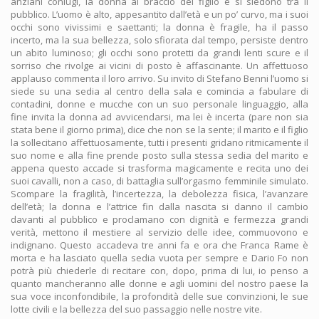
anziani coniugi, la donna al braccio del figlio e si siedono tra il
pubblico. L’uomo è alto, appesantito dall’età e un po’ curvo, ma i suoi
occhi sono vivissimi e saettanti; la donna è fragile, ha il passo
incerto, ma la sua bellezza, solo sfiorata dal tempo, persiste dentro
un abito luminoso; gli occhi sono protetti da grandi lenti scure e il
sorriso che rivolge ai vicini di posto è affascinante. Un affettuoso
applauso commenta il loro arrivo. Su invito di Stefano Benni l’uomo si
siede su una sedia al centro della sala e comincia a fabulare di
contadini, donne e mucche con un suo personale linguaggio, alla
fine invita la donna ad avvicendarsi, ma lei è incerta (pare non sia
stata bene il giorno prima), dice che non se la sente; il marito e il figlio
la sollecitano affettuosamente, tutti i presenti gridano ritmicamente il
suo nome e alla fine prende posto sulla stessa sedia del marito e
appena questo accade si trasforma magicamente e recita uno dei
suoi cavalli, non a caso, di battaglia sull’orgasmo femminile simulato.
Scompare la fragilità, l’incertezza, la debolezza fisica, l’avanzare
dell’età; la donna e l’attrice fin dalla nascita si danno il cambio
davanti al pubblico e proclamano con dignità e fermezza grandi
verità, mettono il mestiere al servizio delle idee, commuovono e
indignano. Questo accadeva tre anni fa e ora che Franca Rame è
morta e ha lasciato quella sedia vuota per sempre e Dario Fo non
potrà più chiederle di recitare con, dopo, prima di lui, io penso a
quanto mancheranno alle donne e agli uomini del nostro paese la
sua voce inconfondibile, la profondità delle sue convinzioni, le sue
lotte civili e la bellezza del suo passaggio nelle nostre vite.