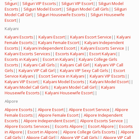
Siliguri
||
Siliguri VIP Escorts
||
Siliguri VIP Escort
||
Siliguri Model
Escorts
||
Siliguri Model Escort
||
Siliguri Model Call Girls
||
Siliguri
Model Call Girl
||
Siliguri Housewife Escorts
||
Siliguri Housewife
Escort
||
Kalyani
Kalyani Escorts
||
Kalyani Escort
||
Kalyani Escort Service
||
Kalyani
Female Escorts
||
Kalyani Female Escort
||
Kalyani Independent
Escorts
||
Kalyani Independent Escort
||
Kalyani Escorts Service
||
Kalyani Escorts Services
||
Escorts Kalyani
||
Escort Kalyani
||
Escorts in Kalyani
||
Escort in Kalyani
||
Kalyani College Girls
Escorts
||
Kalyani Call Girls
||
Kalyani Call Girl
||
Kalyani VIP Call
Girls
||
Kalyani VIP Call Girl
||
Kalyani VIP Sexy Call Girls
||
Escort
Service Kalyani
||
Escort Service in Kalyani
||
Kalyani VIP Escorts
||
Kalyani VIP Escort
||
Kalyani Model Escorts
||
Kalyani Model Escort
||
Kalyani Model Call Girls
||
Kalyani Model Call Girl
||
Kalyani
Housewife Escorts
||
Kalyani Housewife Escort
||
Alipore
Alipore Escorts
||
Alipore Escort
||
Alipore Escort Service
||
Alipore
Female Escorts
||
Alipore Female Escort
||
Alipore Independent
Escorts
||
Alipore Independent Escort
||
Alipore Escorts Service
||
Alipore Escorts Services
||
Escorts Alipore
||
Escort Alipore
||
Escorts
in Alipore
||
Escort in Alipore
||
Alipore College Girls Escorts
||
Alipore
Call Girls
||
Alipore Call Girl
||
Alipore VIP Call Girls
||
Alipore VIP Call