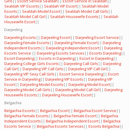
Girls
||
Escort Service Sealdah
||
Escort Service in Sealdah
||
Sealdah VIP Escorts
||
Sealdah VIP Escort
||
Sealdah Model
Escorts
||
Sealdah Model Escort
||
Sealdah Model Call Girls
||
Sealdah Model Call Girl
||
Sealdah Housewife Escorts
||
Sealdah
Housewife Escort
||
Darjeeling
Darjeeling Escorts
||
Darjeeling Escort
||
Darjeeling Escort Service
||
Darjeeling Female Escorts
||
Darjeeling Female Escort
||
Darjeeling
Independent Escorts
||
Darjeeling Independent Escort
||
Darjeeling
Escorts Service
||
Darjeeling Escorts Services
||
Escorts Darjeeling
||
Escort Darjeeling
||
Escorts in Darjeeling
||
Escort in Darjeeling
||
Darjeeling College Girls Escorts
||
Darjeeling Call Girls
||
Darjeeling
Call Girl
||
Darjeeling VIP Call Girls
||
Darjeeling VIP Call Girl
||
Darjeeling VIP Sexy Call Girls
||
Escort Service Darjeeling
||
Escort
Service in Darjeeling
||
Darjeeling VIP Escorts
||
Darjeeling VIP
Escort
||
Darjeeling Model Escorts
||
Darjeeling Model Escort
||
Darjeeling Model Call Girls
||
Darjeeling Model Call Girl
||
Darjeeling
Housewife Escorts
||
Darjeeling Housewife Escort
||
Belgachia
Belgachia Escorts
||
Belgachia Escort
||
Belgachia Escort Service
||
Belgachia Female Escorts
||
Belgachia Female Escort
||
Belgachia
Independent Escorts
||
Belgachia Independent Escort
||
Belgachia
Escorts Service
||
Belgachia Escorts Services
||
Escorts Belgachia
||