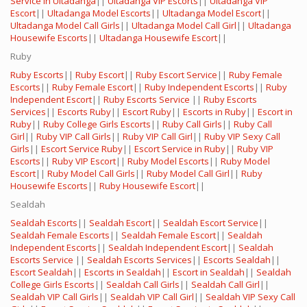
Service in Ultadanga
||
Ultadanga VIP Escorts
||
Ultadanga VIP
Escort
||
Ultadanga Model Escorts
||
Ultadanga Model Escort
||
Ultadanga Model Call Girls
||
Ultadanga Model Call Girl
||
Ultadanga
Housewife Escorts
||
Ultadanga Housewife Escort
||
Ruby
Ruby Escorts
||
Ruby Escort
||
Ruby Escort Service
||
Ruby Female
Escorts
||
Ruby Female Escort
||
Ruby Independent Escorts
||
Ruby
Independent Escort
||
Ruby Escorts Service
||
Ruby Escorts
Services
||
Escorts Ruby
||
Escort Ruby
||
Escorts in Ruby
||
Escort in
Ruby
||
Ruby College Girls Escorts
||
Ruby Call Girls
||
Ruby Call
Girl
||
Ruby VIP Call Girls
||
Ruby VIP Call Girl
||
Ruby VIP Sexy Call
Girls
||
Escort Service Ruby
||
Escort Service in Ruby
||
Ruby VIP
Escorts
||
Ruby VIP Escort
||
Ruby Model Escorts
||
Ruby Model
Escort
||
Ruby Model Call Girls
||
Ruby Model Call Girl
||
Ruby
Housewife Escorts
||
Ruby Housewife Escort
||
Sealdah
Sealdah Escorts
||
Sealdah Escort
||
Sealdah Escort Service
||
Sealdah Female Escorts
||
Sealdah Female Escort
||
Sealdah
Independent Escorts
||
Sealdah Independent Escort
||
Sealdah
Escorts Service
||
Sealdah Escorts Services
||
Escorts Sealdah
||
Escort Sealdah
||
Escorts in Sealdah
||
Escort in Sealdah
||
Sealdah
College Girls Escorts
||
Sealdah Call Girls
||
Sealdah Call Girl
||
Sealdah VIP Call Girls
||
Sealdah VIP Call Girl
||
Sealdah VIP Sexy Call