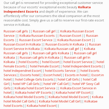
Our call girl is renowned for providing exceptional customer service
because of our escorts' exceptional exotic beauty
Kolkata
Independent Escorts
and depth of experience. We can
effortlessly offer our consumers the ideal companion at the most
reasonable cost. Simply give us a call to reserve our first-rate escort
service in Kolkata.
Russian call girls
||
Russian call girl
||
Kolkata Russian Escort
Service
||
Kolkata Russian Escorts
||
Russian Escort
||
Russian
Escorts
||
Russian Escort Service
||
Kolkata Russian Escort
||
Russian Escort In Kolkata
||
Russian Escorts In Kolkata
||
Russian
Escort Service In Kolkata
||
Kolkata Russian call girl
||
Kolkata
Russian call girls
||
Russian call girls Kolkata
||
Russian call girl
Kolkata
||
Russian call girls In Kolkata
||
Russian call girl In
Kolkata
||
hotel Escorts
||
hotel Escort
||
hotel Escort Service
||
hotel
Female Escorts
||
hotel Female Escort
||
hotel Independent Escorts
||
hotel Independnet Escort
||
hotel Escorts Service
||
hotel Escorts
Services
||
Escorts hotel
||
Escort hotel
||
Escorts in hotel
||
Escort in
hotel
||
hotel College Girls Escorts
||
hotel Call Girls
||
hotel Call
Girl
||
hotel VIP Call Girls
||
hotel VIP Call Girl
||
hotel VIP Sexy Call
Girls
||
Kolkata hotel Escort Service
||
Kolkata Escort Service in
hotel
||
Kolkata hotel VIP Escorts
||
Kolkata hotel VIP Escort
||
Kolkata hotel Model Escorts
||
Kolkata hotel Model Escort
||
Kolkata
hotel Model Call Girls
||
Kolkata hotel Model Call Girl
||
Kolkatae
hotel Escorts
||
Kolkata hotel Escort
||