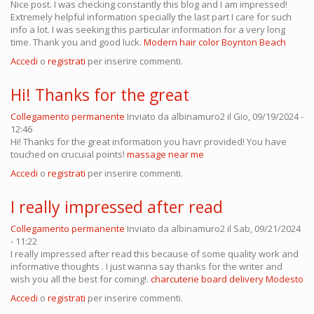
Nice post. I was checking constantly this blog and I am impressed!
Extremely helpful information specially the last part I care for such
info a lot. I was seeking this particular information for a very long
time. Thank you and good luck.
Modern hair color Boynton Beach
Accedi
o
registrati
per inserire commenti.
Hi! Thanks for the great
Collegamento permanente
Inviato da
albinamuro2
il Gio, 09/19/2024 -
12:46
Hi! Thanks for the great information you havr provided! You have
touched on crucuial points!
massage near me
Accedi
o
registrati
per inserire commenti.
I really impressed after read
Collegamento permanente
Inviato da
albinamuro2
il Sab, 09/21/2024
- 11:22
I really impressed after read this because of some quality work and
informative thoughts . I just wanna say thanks for the writer and
wish you all the best for coming!.
charcuterie board delivery Modesto
Accedi
o
registrati
per inserire commenti.