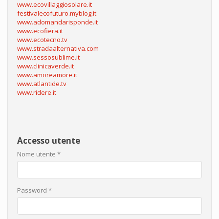
www.ecovillaggiosolare.it
festivalecofuturo.myblog.it
www.adomandarisponde.it
www.ecofiera.it
www.ecotecno.tv
www.stradaalternativa.com
www.sessosublime.it
www.clinicaverde.it
www.amoreamore.it
www.atlantide.tv
www.ridere.it
Accesso utente
Nome utente
*
Password
*