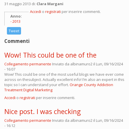
31 maggio 2013 di:
Clara Margani
Accedi
o
registrati
per inserire commenti.
Anno:
2013
Tweet
Commenti
Wow! This could be one of the
Collegamento permanente
Inviato da
albinamuro2
il Lun, 09/16/2024
- 16:07
Wow! This could be one of the most useful blogs we have ever come
across on thesubject. Actually excellent info! I’m also an expert in this
topic so I can understand your effort.
Orange County Addiction
Treatment Digital Marketing
Accedi
o
registrati
per inserire commenti.
Nice post. I was checking
Collegamento permanente
Inviato da
albinamuro2
il Lun, 09/16/2024
- 16:12