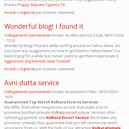
thanks!
Puppy daycare Cypress TX
Accedi
o
registrati
per inserire commenti.
Wonderful blog! I found it
Collegamento permanente
Inviato da
albinamuro2
il Sab, 09/21/2024
- 12:32
Wonderful blog! I found it while surfing around on Yahoo News. Do
you have any suggestions on how to get listed in Yahoo News? I’ve
been trying for a while but I never seem to get there! Appreciate it.
Aggressive dog kennels near Tomball
Accedi
o
registrati
per inserire commenti.
Avni dutta service
Collegamento permanente
Inviato da
piyasen2
il Mer, 09/25/2024 -
16:01
Guaranteed Top-Notch Kolkata Escorts Services
We differ from other inexpensive escorts that make a lot of
promises but then provide
Kolkata escort
subpar services after
collecting payment. Our
Kolkata Escort Service
don't make any
promises; instead, they guarantee that you will receive top-notch
assistance from us. With the help of our attractive
KolkataFemale