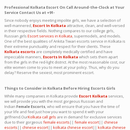
Professional Kolkata Escort On Call Around-the-Clock at Your
Service Contact Us at +91-
Since nobody enjoys meeting impolite girls, we have a selection of
well-mannered,
Escort In Kolkata
attractive, clean, and well-versed
in their respective fields. Nothing compares to our college girls,
Russian girls
Escort services in Kolkata
, supermodels, and models.
One of the best qualities of Ankita Tiwari escorts service in Kolkata is
their extreme punctuality and respect for their clients. These
Kolkata escorts
are completely medically certified and have
impeccable manners,
Escorts In Kolkata
which sets them apart
from the girls in the red-light district. At the most reasonable cost, our
elite women come to you to meet at your policy. Thus, why do you
delay? Reserve the sexiest, most prominent escort.
Things to Consider in Kolkata Before Hiring Escorts Girls
While many companies in Kolkata provide
Escort Kolkata
services,
we will provide you with the most gorgeous Russian and
Indian
Female Escorts
, who will ensure that you have the time of
your life and feel just how you want to spend it with your
girlfriend.Our
Kolkata call girls
are in demand for exclusive services
due to their gorgeous
female escorts
||
female escort
||
chinese
escorts
||
chinese escort
||
kolkata chinese escort
||
kolkata chinese