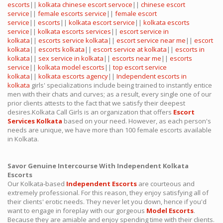
escorts
||
kolkata chinese escort servoce
||
chinese escort
service
||
female escorts service
||
female escort
service
||
escorts
||
kolkata escort service
||
kolkata escorts
service
||
kolkata escorts services
||
escort service in
kolkata
||
escorts service kolkata
||
escort service near me
||
escort
kolkata
||
escorts kolkata
||
escort service at kolkata
||
escorts in
kolkata
||
sex service in kolkata
||
escorts near me
||
escorts
service
||
kolkata model escorts
||
top escort service
kolkata
||
kolkata escorts agency
||
Independent escorts in
kolkata
girls' specializations include being trained to instantly entice
men with their chats and curves; as a result, every single one of our
prior clients attests to the fact that we satisfy their deepest
desires.Kolkata Call Girls is an organization that offers
Escort
Services Kolkata
based on your need. However, as each person's
needs are unique, we have more than 100 female escorts available
in Kolkata.
Savor Genuine Intercourse With Independent Kolkata
Escorts
Our Kolkata-based
Independent Escorts
are courteous and
extremely professional. For this reason, they enjoy satisfying all of
their clients' erotic needs. They never let you down, hence if you'd
want to engage in foreplay with our gorgeous
Model Escorts
.
Because they are amiable and enjoy spending time with their clients.