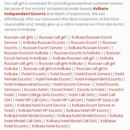
Our call girl is renowned for providing exceptional customer service
because of our escorts' exceptional exotic beauty
Kolkata
Independent Escorts
and depth of experience. We can
effortlessly offer our consumers the ideal companion at the most
reasonable cost. Simply give us a call to reserve our first-rate escort
service in Kolkata.
Russian call girls
||
Russian call girl
||
Kolkata Russian Escort
Service
||
Kolkata Russian Escorts
||
Russian Escort
||
Russian
Escorts
||
Russian Escort Service
||
Kolkata Russian Escort
||
Russian Escort In Kolkata
||
Russian Escorts In Kolkata
||
Russian
Escort Service In Kolkata
||
Kolkata Russian call girl
||
Kolkata
Russian call girls
||
Russian call girls Kolkata
||
Russian call girl
Kolkata
||
Russian call girls In Kolkata
||
Russian call girl In
Kolkata
||
hotel Escorts
||
hotel Escort
||
hotel Escort Service
||
hotel
Female Escorts
||
hotel Female Escort
||
hotel Independent Escorts
||
hotel Independnet Escort
||
hotel Escorts Service
||
hotel Escorts
Services
||
Escorts hotel
||
Escort hotel
||
Escorts in hotel
||
Escort in
hotel
||
hotel College Girls Escorts
||
hotel Call Girls
||
hotel Call
Girl
||
hotel VIP Call Girls
||
hotel VIP Call Girl
||
hotel VIP Sexy Call
Girls
||
Kolkata hotel Escort Service
||
Kolkata Escort Service in
hotel
||
Kolkata hotel VIP Escorts
||
Kolkata hotel VIP Escort
||
Kolkata hotel Model Escorts
||
Kolkata hotel Model Escort
||
Kolkata
hotel Model Call Girls
||
Kolkata hotel Model Call Girl
||
Kolkatae
hotel Escorts
||
Kolkata hotel Escort
||