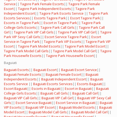
Service
||
Tagore Park Female Escorts
||
Tagore Park Female
Escort
||
Tagore Park Independent Escorts
||
Tagore Park
Independent Escort
||
Tagore Park Escorts Service
||
Tagore Park
Escorts Services
||
Escorts Tagore Park
||
Escort Tagore Park
||
Escorts in Tagore Park
||
Escort in Tagore Park
||
Tagore Park
College Girls Escorts
||
Tagore Park Call Girls
||
Tagore Park Call
Girl
||
Tagore Park VIP Call Girls
||
Tagore Park VIP Call Girl
||
Tagore
Park VIP Sexy Call Girls
||
Escort Service Tagore Park
||
Escort
Service in Tagore Park
||
Tagore Park VIP Escorts
||
Tagore Park VIP
Escort
||
Tagore Park Model Escorts
||
Tagore Park Model Escort
||
Tagore Park Model Call Girls
||
Tagore Park Model Call Girl
||
Tagore
Park Housewife Escorts
||
Tagore Park Housewife Escort
||
Baguiati
Baguiati Escorts
||
Baguiati Escort
||
Baguiati Escort Service
||
Baguiati Female Escorts
||
Baguiati Female Escort
||
Baguiati
Independent Escorts
||
Baguiati Independent Escort
||
Baguiati
Escorts Service
||
Baguiati Escorts Services
||
Escorts Baguiati
||
Escort Baguiati
||
Escorts in Baguiati
||
Escort in Baguiati
||
Baguiati
College Girls Escorts
||
Baguiati Call Girls
||
Baguiati Call Girl
||
Baguiati VIP Call Girls
||
Baguiati VIP Call Girl
||
Baguiati VIP Sexy Call
Girls
||
Escort Service Baguiati
||
Escort Service in Baguiati
||
Baguiati
VIP Escorts
||
Baguiati VIP Escort
||
Baguiati Model Escorts
||
Baguiati
Model Escort
||
Baguiati Model Call Girls
||
Baguiati Model Call Girl
||
Baguiati Housewife Escorts
||
Baguiati Housewife Escort
||