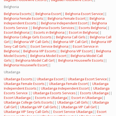
Belghoria
Belghoria Escorts
||
Belghoria Escort
||
Belghoria Escort Service
||
Belghoria Female Escorts
||
Belghoria Female Escort
||
Belghoria
Independent Escorts
||
Belghoria Independent Escort
||
Belghoria
Escorts Service
||
Belghoria Escorts Services
||
Escorts Belghoria
||
Escort Belghoria
||
Escorts in Belghoria
||
Escort in Belghoria
||
Belghoria College Girls Escorts
||
Belghoria Call Girls
||
Belghoria Call
Girl
||
Belghoria VIP Call Girls
||
Belghoria VIP Call Girl
||
Belghoria VIP
Sexy Call Girls
||
Escort Service Belghoria
||
Escort Service in
Belghoria
||
Belghoria VIP Escorts
||
Belghoria VIP Escort
||
Belghoria
Model Escorts
||
Belghoria Model Escort
||
Belghoria Model Call
Girls
||
Belghoria Model Call Girl
||
Belghoria Housewife Escorts
||
Belghoria Housewife Escort
||
Ultadanga
Ultadanga Escorts
||
Ultadanga Escort
||
Ultadanga Escort Service
||
Ultadanga Female Escorts
||
Ultadanga Female Escort
||
Ultadanga
Independent Escorts
||
Ultadanga Independent Escort
||
Ultadanga
Escorts Service
||
Ultadanga Escorts Services
||
Escorts Ultadanga
||
Escort Ultadanga
||
Escorts in Ultadanga
||
Escort in Ultadanga
||
Ultadanga College Girls Escorts
||
Ultadanga Call Girls
||
Ultadanga
Call Girl
||
Ultadanga VIP Call Girls
||
Ultadanga VIP Call Girl
||
Ultadanga VIP Sexy Call Girls
||
Escort Service Ultadanga
||
Escort