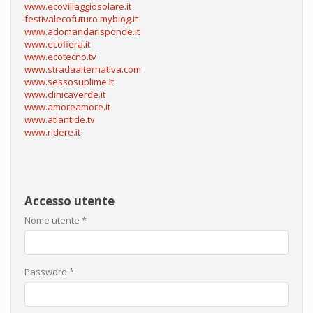
www.ecovillaggiosolare.it
festivalecofuturo.myblog.it
www.adomandarisponde.it
www.ecofiera.it
www.ecotecno.tv
www.stradaalternativa.com
www.sessosublime.it
www.clinicaverde.it
www.amoreamore.it
www.atlantide.tv
www.ridere.it
Accesso utente
Nome utente
*
Password
*