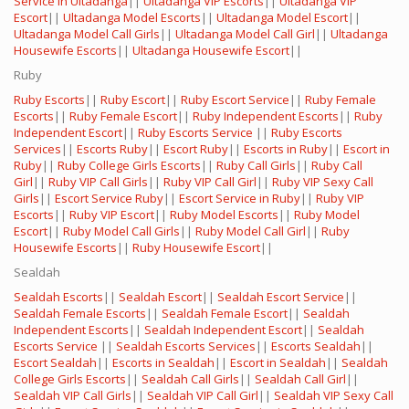
Service in Ultadanga
||
Ultadanga VIP Escorts
||
Ultadanga VIP
Escort
||
Ultadanga Model Escorts
||
Ultadanga Model Escort
||
Ultadanga Model Call Girls
||
Ultadanga Model Call Girl
||
Ultadanga
Housewife Escorts
||
Ultadanga Housewife Escort
||
Ruby
Ruby Escorts
||
Ruby Escort
||
Ruby Escort Service
||
Ruby Female
Escorts
||
Ruby Female Escort
||
Ruby Independent Escorts
||
Ruby
Independent Escort
||
Ruby Escorts Service
||
Ruby Escorts
Services
||
Escorts Ruby
||
Escort Ruby
||
Escorts in Ruby
||
Escort in
Ruby
||
Ruby College Girls Escorts
||
Ruby Call Girls
||
Ruby Call
Girl
||
Ruby VIP Call Girls
||
Ruby VIP Call Girl
||
Ruby VIP Sexy Call
Girls
||
Escort Service Ruby
||
Escort Service in Ruby
||
Ruby VIP
Escorts
||
Ruby VIP Escort
||
Ruby Model Escorts
||
Ruby Model
Escort
||
Ruby Model Call Girls
||
Ruby Model Call Girl
||
Ruby
Housewife Escorts
||
Ruby Housewife Escort
||
Sealdah
Sealdah Escorts
||
Sealdah Escort
||
Sealdah Escort Service
||
Sealdah Female Escorts
||
Sealdah Female Escort
||
Sealdah
Independent Escorts
||
Sealdah Independent Escort
||
Sealdah
Escorts Service
||
Sealdah Escorts Services
||
Escorts Sealdah
||
Escort Sealdah
||
Escorts in Sealdah
||
Escort in Sealdah
||
Sealdah
College Girls Escorts
||
Sealdah Call Girls
||
Sealdah Call Girl
||
Sealdah VIP Call Girls
||
Sealdah VIP Call Girl
||
Sealdah VIP Sexy Call