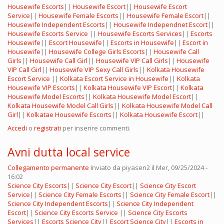
Housewife Escorts
||
Housewife Escort
||
Housewife Escort
Service
||
Housewife Female Escorts
||
Housewife Female Escort
||
Housewife Independent Escorts
||
Housewife Independnet Escort
||
Housewife Escorts Service
||
Housewife Escorts Services
||
Escorts
Housewife
||
Escort Housewife
||
Escorts in Housewife
||
Escort in
Housewife
||
Housewife College Girls Escorts
||
Housewife Call
Girls
||
Housewife Call Girl
||
Housewife VIP Call Girls
||
Housewife
VIP Call Girl
||
Housewife VIP Sexy Call Girls
||
Kolkata Housewife
Escort Service
||
Kolkata Escort Service in Housewife
||
Kolkata
Housewife VIP Escorts
||
Kolkata Housewife VIP Escort
||
Kolkata
Housewife Model Escorts
||
Kolkata Housewife Model Escort
||
Kolkata Housewife Model Call Girls
||
Kolkata Housewife Model Call
Girl
||
Kolkatae Housewife Escorts
||
Kolkata Housewife Escort
||
Accedi
o
registrati
per inserire commenti.
Avni dutta local service
Collegamento permanente
Inviato da
piyasen2
il Mer, 09/25/2024 -
16:02
Science City Escorts
||
Science City Escort
||
Science City Escort
Service
||
Science City Female Escorts
||
Science City Female Escort
||
Science City Independent Escorts
||
Science City Independent
Escort
||
Science City Escorts Service
||
Science City Escorts
Services
||
Escorts Science City
||
Escort Science City
||
Escorts in