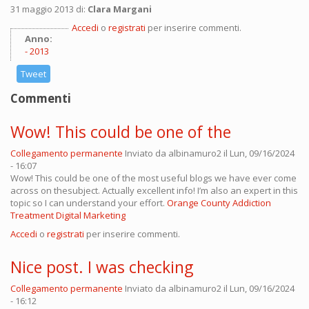
31 maggio 2013 di:
Clara Margani
Accedi
o
registrati
per inserire commenti.
Anno:
2013
Tweet
Commenti
Wow! This could be one of the
Collegamento permanente
Inviato da
albinamuro2
il Lun, 09/16/2024
- 16:07
Wow! This could be one of the most useful blogs we have ever come
across on thesubject. Actually excellent info! I’m also an expert in this
topic so I can understand your effort.
Orange County Addiction
Treatment Digital Marketing
Accedi
o
registrati
per inserire commenti.
Nice post. I was checking
Collegamento permanente
Inviato da
albinamuro2
il Lun, 09/16/2024
- 16:12