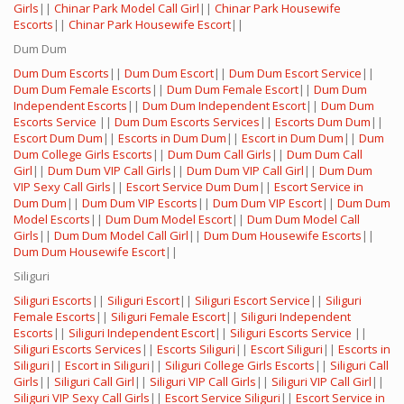
Girls
||
Chinar Park Model Call Girl
||
Chinar Park Housewife
Escorts
||
Chinar Park Housewife Escort
||
Dum Dum
Dum Dum Escorts
||
Dum Dum Escort
||
Dum Dum Escort Service
||
Dum Dum Female Escorts
||
Dum Dum Female Escort
||
Dum Dum
Independent Escorts
||
Dum Dum Independent Escort
||
Dum Dum
Escorts Service
||
Dum Dum Escorts Services
||
Escorts Dum Dum
||
Escort Dum Dum
||
Escorts in Dum Dum
||
Escort in Dum Dum
||
Dum
Dum College Girls Escorts
||
Dum Dum Call Girls
||
Dum Dum Call
Girl
||
Dum Dum VIP Call Girls
||
Dum Dum VIP Call Girl
||
Dum Dum
VIP Sexy Call Girls
||
Escort Service Dum Dum
||
Escort Service in
Dum Dum
||
Dum Dum VIP Escorts
||
Dum Dum VIP Escort
||
Dum Dum
Model Escorts
||
Dum Dum Model Escort
||
Dum Dum Model Call
Girls
||
Dum Dum Model Call Girl
||
Dum Dum Housewife Escorts
||
Dum Dum Housewife Escort
||
Siliguri
Siliguri Escorts
||
Siliguri Escort
||
Siliguri Escort Service
||
Siliguri
Female Escorts
||
Siliguri Female Escort
||
Siliguri Independent
Escorts
||
Siliguri Independent Escort
||
Siliguri Escorts Service
||
Siliguri Escorts Services
||
Escorts Siliguri
||
Escort Siliguri
||
Escorts in
Siliguri
||
Escort in Siliguri
||
Siliguri College Girls Escorts
||
Siliguri Call
Girls
||
Siliguri Call Girl
||
Siliguri VIP Call Girls
||
Siliguri VIP Call Girl
||
Siliguri VIP Sexy Call Girls
||
Escort Service Siliguri
||
Escort Service in