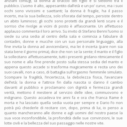
anziani coniugi, la donna al braccio del figlio e si siedono tra il
pubblico. L’uomo è alto, appesantito dall’età e un po’ curvo, ma i suoi
occhi sono vivissimi e saettanti; la donna è fragile, ha il passo
incerto, ma la sua bellezza, solo sfiorata dal tempo, persiste dentro
un abito luminoso; gli occhi sono protetti da grandi lenti scure e il
sorriso che rivolge ai vicini di posto è affascinante. Un affettuoso
applauso commenta il loro arrivo. Su invito di Stefano Benni l’uomo si
siede su una sedia al centro della sala e comincia a fabulare di
contadini, donne e mucche con un suo personale linguaggio, alla
fine invita la donna ad avvicendarsi, ma lei è incerta (pare non sia
stata bene il giorno prima), dice che non se la sente; il marito e il figlio
la sollecitano affettuosamente, tutti i presenti gridano ritmicamente il
suo nome e alla fine prende posto sulla stessa sedia del marito e
appena questo accade si trasforma magicamente e recita uno dei
suoi cavalli, non a caso, di battaglia sull’orgasmo femminile simulato.
Scompare la fragilità, l’incertezza, la debolezza fisica, l’avanzare
dell’età; la donna e l’attrice fin dalla nascita si danno il cambio
davanti al pubblico e proclamano con dignità e fermezza grandi
verità, mettono il mestiere al servizio delle idee, commuovono e
indignano. Questo accadeva tre anni fa e ora che Franca Rame è
morta e ha lasciato quella sedia vuota per sempre e Dario Fo non
potrà più chiederle di recitare con, dopo, prima di lui, io penso a
quanto mancheranno alle donne e agli uomini del nostro paese la
sua voce inconfondibile, la profondità delle sue convinzioni, le sue
lotte civili e la bellezza del suo passaggio nelle nostre vite.