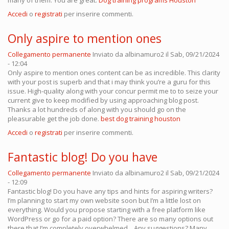
many of them. You are great.
Dog training programs Houston
Accedi
o
registrati
per inserire commenti.
Only aspire to mention ones
Collegamento permanente
Inviato da
albinamuro2
il Sab, 09/21/2024
- 12:04
Only aspire to mention ones content can be as incredible. This clarity
with your post is superb and that i may think you’re a guru for this
issue. High-quality along with your concur permit me to to seize your
current give to keep modified by using approaching blog post.
Thanks a lot hundreds of along with you should go on the
pleasurable get the job done.
best dog training houston
Accedi
o
registrati
per inserire commenti.
Fantastic blog! Do you have
Collegamento permanente
Inviato da
albinamuro2
il Sab, 09/21/2024
- 12:09
Fantastic blog! Do you have any tips and hints for aspiring writers?
I’m planning to start my own website soon but I’m a little lost on
everything. Would you propose starting with a free platform like
WordPress or go for a paid option? There are so many options out
there that I’m completely overwhelmed .. Any suggestions? Many