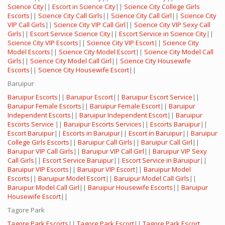
Science City
||
Escort in Science City
||
Science City College Girls
Escorts
||
Science City Call Girls
||
Science City Call Girl
||
Science City
VIP Call Girls
||
Science City VIP Call Girl
||
Science City VIP Sexy Call
Girls
||
Escort Service Science City
||
Escort Service in Science City
||
Science City VIP Escorts
||
Science City VIP Escort
||
Science City
Model Escorts
||
Science City Model Escort
||
Science City Model Call
Girls
||
Science City Model Call Girl
||
Science City Housewife
Escorts
||
Science City Housewife Escort
||
Baruipur
Baruipur Escorts
||
Baruipur Escort
||
Baruipur Escort Service
||
Baruipur Female Escorts
||
Baruipur Female Escort
||
Baruipur
Independent Escorts
||
Baruipur Independent Escort
||
Baruipur
Escorts Service
||
Baruipur Escorts Services
||
Escorts Baruipur
||
Escort Baruipur
||
Escorts in Baruipur
||
Escort in Baruipur
||
Baruipur
College Girls Escorts
||
Baruipur Call Girls
||
Baruipur Call Girl
||
Baruipur VIP Call Girls
||
Baruipur VIP Call Girl
||
Baruipur VIP Sexy
Call Girls
||
Escort Service Baruipur
||
Escort Service in Baruipur
||
Baruipur VIP Escorts
||
Baruipur VIP Escort
||
Baruipur Model
Escorts
||
Baruipur Model Escort
||
Baruipur Model Call Girls
||
Baruipur Model Call Girl
||
Baruipur Housewife Escorts
||
Baruipur
Housewife Escort
||
Tagore Park
Tagore Park Escorts
||
Tagore Park Escort
||
Tagore Park Escort