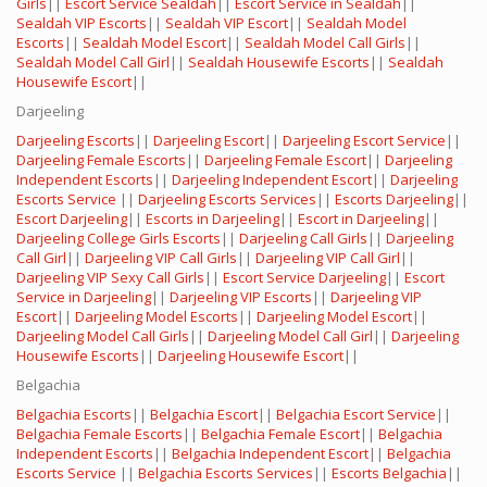
Girls
||
Escort Service Sealdah
||
Escort Service in Sealdah
||
Sealdah VIP Escorts
||
Sealdah VIP Escort
||
Sealdah Model
Escorts
||
Sealdah Model Escort
||
Sealdah Model Call Girls
||
Sealdah Model Call Girl
||
Sealdah Housewife Escorts
||
Sealdah
Housewife Escort
||
Darjeeling
Darjeeling Escorts
||
Darjeeling Escort
||
Darjeeling Escort Service
||
Darjeeling Female Escorts
||
Darjeeling Female Escort
||
Darjeeling
Independent Escorts
||
Darjeeling Independent Escort
||
Darjeeling
Escorts Service
||
Darjeeling Escorts Services
||
Escorts Darjeeling
||
Escort Darjeeling
||
Escorts in Darjeeling
||
Escort in Darjeeling
||
Darjeeling College Girls Escorts
||
Darjeeling Call Girls
||
Darjeeling
Call Girl
||
Darjeeling VIP Call Girls
||
Darjeeling VIP Call Girl
||
Darjeeling VIP Sexy Call Girls
||
Escort Service Darjeeling
||
Escort
Service in Darjeeling
||
Darjeeling VIP Escorts
||
Darjeeling VIP
Escort
||
Darjeeling Model Escorts
||
Darjeeling Model Escort
||
Darjeeling Model Call Girls
||
Darjeeling Model Call Girl
||
Darjeeling
Housewife Escorts
||
Darjeeling Housewife Escort
||
Belgachia
Belgachia Escorts
||
Belgachia Escort
||
Belgachia Escort Service
||
Belgachia Female Escorts
||
Belgachia Female Escort
||
Belgachia
Independent Escorts
||
Belgachia Independent Escort
||
Belgachia
Escorts Service
||
Belgachia Escorts Services
||
Escorts Belgachia
||