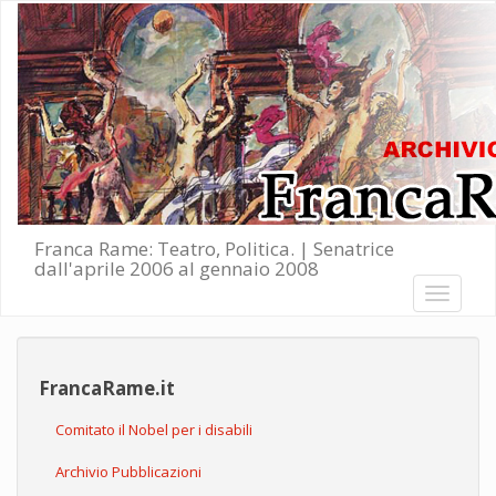
Salta al contenuto principale
Franca Rame: Teatro, Politica. | Senatrice
dall'aprile 2006 al gennaio 2008
Toggle
navigati
FrancaRame.it
Comitato il Nobel per i disabili
Archivio Pubblicazioni