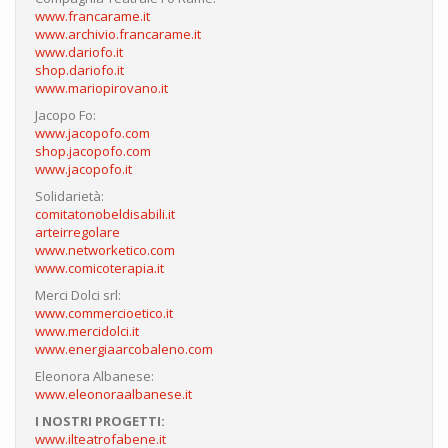
www.francarame.it
www.archivio.francarame.it
www.dariofo.it
shop.dariofo.it
www.mariopirovano.it
Jacopo Fo:
www.jacopofo.com
shop.jacopofo.com
www.jacopofo.it
Solidarietà:
comitatonobeldisabili.it
arteirregolare
www.networketico.com
www.comicoterapia.it
Merci Dolci srl:
www.commercioetico.it
www.mercidolci.it
www.energiaarcobaleno.com
Eleonora Albanese:
www.eleonoraalbanese.it
I NOSTRI PROGETTI:
www.ilteatrofabene.it