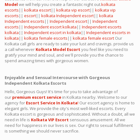
Model
we will help you create a fantastic night out.
kolkata
escorts
||
kolkata escort
||
kolkata vip escort
||
kolkata vip
escorts
||
escort
||
kolkata Independent escort
||
kolkata
Independent escorts
||
Independent escort
||
Independent
escorts
||
Independent escort kolkata
||
Independent escorts
kolkata
||
Independent escort in kolkata
||
Independent escorts in
kolkata
||
kolkata female escorts
||
kolkata female escort
Our
Kolkata call girls are ready to sate your lust and cravings. provide us
a call whenever
Kolkata Model Escort
you feel like you need to
gratify your mind and soul, and we'll provide you the chance to
spend amazing times with gorgeous women.
Enjoyable and Sensual Intercourse with Gorgeous
Independent Kolkata Escorts
Hello, Gorgeous Guys! It's time for you to take advantage of
our
premium escort service
in Kolkata nearby. Welcome to our
agency for
Escort Service In Kolkata
!
Our escort agency is home to
elegant girls. We provide the city's most well-liked escorts. Every
Kolkata escort is gorgeous and sophisticated. Without a doubt, all we
need in life is
Kolkata VIP Escort
sensuous amusement. All we
need for happiness in our lives is sex. Our right to sexual fulfillment
is something we should never sacrifice.