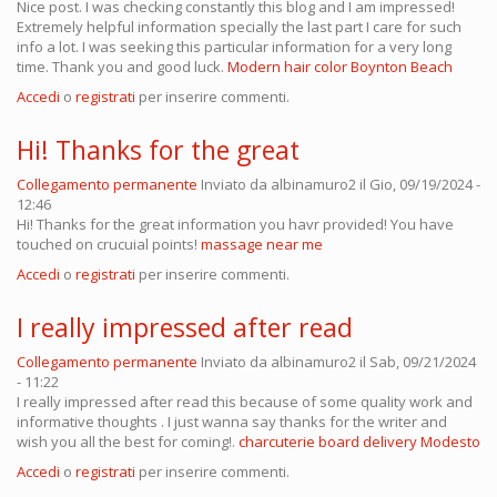
Nice post. I was checking constantly this blog and I am impressed!
Extremely helpful information specially the last part I care for such
info a lot. I was seeking this particular information for a very long
time. Thank you and good luck.
Modern hair color Boynton Beach
Accedi
o
registrati
per inserire commenti.
Hi! Thanks for the great
Collegamento permanente
Inviato da
albinamuro2
il Gio, 09/19/2024 -
12:46
Hi! Thanks for the great information you havr provided! You have
touched on crucuial points!
massage near me
Accedi
o
registrati
per inserire commenti.
I really impressed after read
Collegamento permanente
Inviato da
albinamuro2
il Sab, 09/21/2024
- 11:22
I really impressed after read this because of some quality work and
informative thoughts . I just wanna say thanks for the writer and
wish you all the best for coming!.
charcuterie board delivery Modesto
Accedi
o
registrati
per inserire commenti.