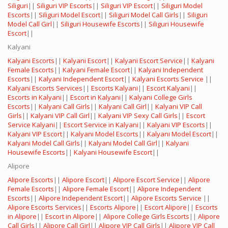
Siliguri
||
Siliguri VIP Escorts
||
Siliguri VIP Escort
||
Siliguri Model
Escorts
||
Siliguri Model Escort
||
Siliguri Model Call Girls
||
Siliguri
Model Call Girl
||
Siliguri Housewife Escorts
||
Siliguri Housewife
Escort
||
Kalyani
Kalyani Escorts
||
Kalyani Escort
||
Kalyani Escort Service
||
Kalyani
Female Escorts
||
Kalyani Female Escort
||
Kalyani Independent
Escorts
||
Kalyani Independent Escort
||
Kalyani Escorts Service
||
Kalyani Escorts Services
||
Escorts Kalyani
||
Escort Kalyani
||
Escorts in Kalyani
||
Escort in Kalyani
||
Kalyani College Girls
Escorts
||
Kalyani Call Girls
||
Kalyani Call Girl
||
Kalyani VIP Call
Girls
||
Kalyani VIP Call Girl
||
Kalyani VIP Sexy Call Girls
||
Escort
Service Kalyani
||
Escort Service in Kalyani
||
Kalyani VIP Escorts
||
Kalyani VIP Escort
||
Kalyani Model Escorts
||
Kalyani Model Escort
||
Kalyani Model Call Girls
||
Kalyani Model Call Girl
||
Kalyani
Housewife Escorts
||
Kalyani Housewife Escort
||
Alipore
Alipore Escorts
||
Alipore Escort
||
Alipore Escort Service
||
Alipore
Female Escorts
||
Alipore Female Escort
||
Alipore Independent
Escorts
||
Alipore Independent Escort
||
Alipore Escorts Service
||
Alipore Escorts Services
||
Escorts Alipore
||
Escort Alipore
||
Escorts
in Alipore
||
Escort in Alipore
||
Alipore College Girls Escorts
||
Alipore
Call Girls
||
Alipore Call Girl
||
Alipore VIP Call Girls
||
Alipore VIP Call