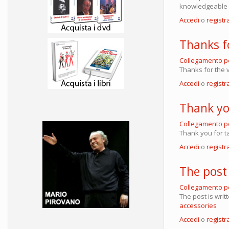
knowledgeable a
Accedi
o
registra
Thanks f
Collegamento 
Thanks for the 
Accedi
o
registra
Thank yo
Collegamento 
Thank you for ta
Accedi
o
registra
The post 
Collegamento 
The post is wri
accessories
Accedi
o
registra