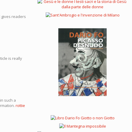
t gives readers
icle is really
in such a
ormation.
rottie