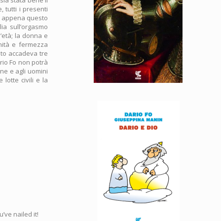
 tutti i presenti
 e appena questo
lia sull’orgasmo
l’età; la donna e
gnità e fermezza
sto accadeva tre
rio Fo non potrà
ne e agli uomini
lotte civili e la
’ve nailed it!