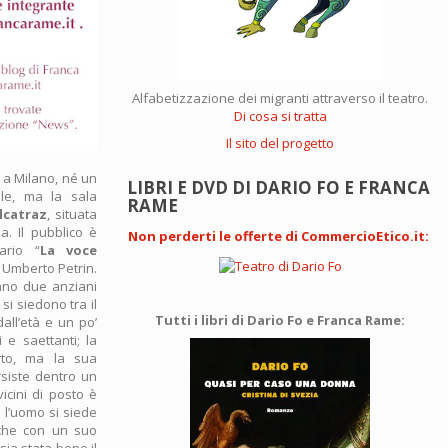
Alfabetizzazione dei migranti attraverso il teatro.
Di cosa si tratta
Il sito del progetto
 a Milano, né un
LIBRI E DVD DI DARIO FO E FRANCA
ale, ma la sala
RAME
lcatraz
, situata
. Il pubblico è
Non perderti le offerte di CommercioEtico.it
:
ario “
La voce
 Umberto Petrin.
ano due anziani
 si siedono tra il
Tutti i libri di Dario Fo e Franca Rame:
all’età e un po’
 e saettanti; la
rto, ma la sua
rsiste dentro un
vicini di posto è
 l’uomo si siede
cche con un suo
sia stata bene il