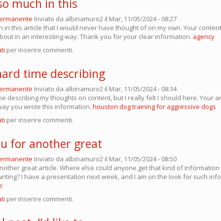
so much in this
permanente
Inviato da
albinamuro2
il Mar, 11/05/2024 - 08:27
 in this article that I would never have thought of on my own. Your conten
about in an interesting way. Thank you for your clear information.
agency
ti
per inserire commenti.
hard time describing
permanente
Inviato da
albinamuro2
il Mar, 11/05/2024 - 08:34
e describing my thoughts on content, but I really felt I should here. Your art
e way you wrote this information.
houston dog training for aggressive dogs
ti
per inserire commenti.
u for another great
permanente
Inviato da
albinamuro2
il Mar, 11/05/2024 - 08:50
other great article. Where else could anyone get that kind of information 
riting? I have a presentation next week, and I am on the look for such inf
e
ti
per inserire commenti.