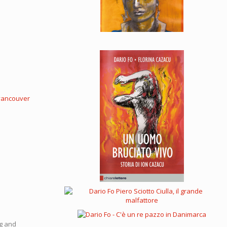
vancouver
ng and