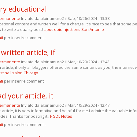
ery educational
permanente
Inviato da
albinamuro2
il Sab, 10/26/2024 - 13:38
cational content and written well for a change. It's nice to see that some peo
to write a quality post!
Lipotropic injections San Antonio
ti
per inserire commenti.
written article, if
permanente
Inviato da
albinamuro2
il Mar, 10/29/2024 - 12:43
 article, if only all bloggers offered the same content as you, the internet 
st nail salon Chicago
ti
per inserire commenti.
ad your article, it
permanente
Inviato da
albinamuro2
il Mar, 10/29/2024 - 12:47
 article, it is very informative and helpful for me.I admire the valuable in
icles. Thanks for posting it..
PGDL Notes
ti
per inserire commenti.