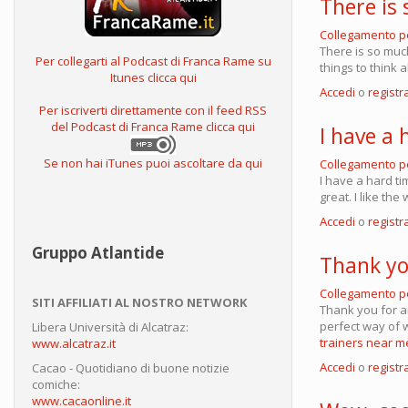
There is 
Collegamento 
There is so much
Per collegarti al Podcast di Franca Rame su
things to think 
Itunes clicca qui
Accedi
o
registra
Per iscriverti direttamente con il feed RSS
del Podcast di Franca Rame clicca qui
I have a 
Se non hai iTunes puoi ascoltare da qui
Collegamento 
I have a hard tim
great. I like th
Accedi
o
registra
Gruppo Atlantide
Thank yo
Collegamento 
SITI AFFILIATI AL NOSTRO NETWORK
Thank you for an
perfect way of w
Libera Università di Alcatraz:
trainers near m
www.alcatraz.it
Accedi
o
registra
Cacao - Quotidiano di buone notizie
comiche:
www.cacaonline.it