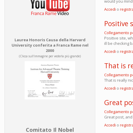
would you mind 
Accedi
o
registra
Positive 
Collegamento 
Positive site, w
Laurea Honoris Causa della Harvard
ill be checking 
University conferita a Franca Rame nel
2000
Accedi
o
registra
(Clicca sull'immagine per vederla più grande)
That is r
Collegamento 
That is really n
Accedi
o
registra
Great po
Collegamento 
Great post, and
Accedi
o
registra
Comitato Il Nobel