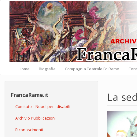
Salta al contenuto principale
Home
Biografia
Compagnia Teatrale Fo Rame
Cont
La sed
FrancaRame.it
Comitato il Nobel per i disabili
Archivio Pubblicazioni
Riconoscimenti