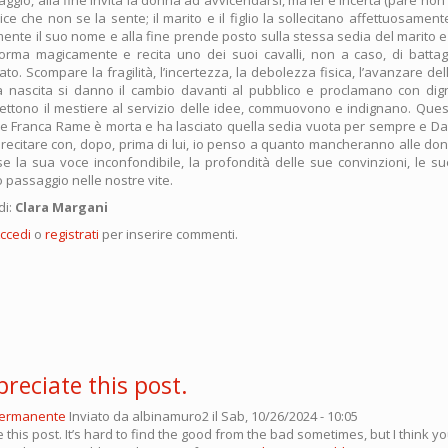
ice che non se la sente; il marito e il figlio la sollecitano affettuosamente,
mente il suo nome e alla fine prende posto sulla stessa sedia del marito
orma magicamente e recita uno dei suoi cavalli, non a caso, di battag
to. Scompare la fragilità, l’incertezza, la debolezza fisica, l’avanzare del
alla nascita si danno il cambio davanti al pubblico e proclamano con di
mettono il mestiere al servizio delle idee, commuovono e indignano. Que
he Franca Rame è morta e ha lasciato quella sedia vuota per sempre e Da
i recitare con, dopo, prima di lui, io penso a quanto mancheranno alle don
 la sua voce inconfondibile, la profondità delle sue convinzioni, le sue 
 passaggio nelle nostre vite.
di:
Clara Margani
ccedi
o
registrati
per inserire commenti.
preciate this post.
permanente
Inviato da
albinamuro2
il Sab, 10/26/2024 - 10:05
e this post. It’s hard to find the good from the bad sometimes, but I think you