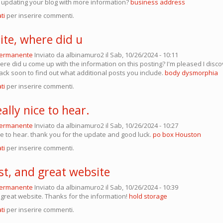
updating your blog with more information?
business address
ti
per inserire commenti.
site, where did u
permanente
Inviato da
albinamuro2
il Sab, 10/26/2024 - 10:11
here did u come up with the information on this posting? I'm pleased I disco
back soon to find out what additional posts you include.
body dysmorphia
ti
per inserire commenti.
eally nice to hear.
permanente
Inviato da
albinamuro2
il Sab, 10/26/2024 - 10:27
ice to hear. thank you for the update and good luck.
po box Houston
ti
per inserire commenti.
st, and great website
permanente
Inviato da
albinamuro2
il Sab, 10/26/2024 - 10:39
 great website. Thanks for the information!
hold storage
ti
per inserire commenti.