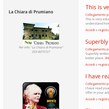
This is v
La Chiara di Prumiano
Collegamento 
This is very edu
understand how 
Accedi
o
registra
Superbly 
Per info: "La Chiara di Prumiano"
Collegamento 
055-8075727
Superbly written
better place..
Be
Accedi
o
registra
I have re
Collegamento 
I have read your
offer in your art
Accedi
o
registra