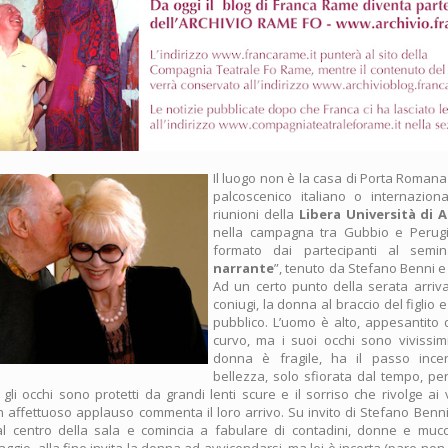
Il luogo non è la casa di Porta Romana
palcoscenico italiano o internazion
riunioni della
Libera Università di A
nella campagna tra Gubbio e Perugia
formato dai partecipanti al semin
narrante
”, tenuto da Stefano Benni e
Ad un certo punto della serata arriv
coniugi, la donna al braccio del figlio e
pubblico. L’uomo è alto, appesantito d
curvo, ma i suoi occhi sono vivissimi
donna è fragile, ha il passo ince
bellezza, solo sfiorata dal tempo, pe
gli occhi sono protetti da grandi lenti scure e il sorriso che rivolge ai 
n affettuoso applauso commenta il loro arrivo. Su invito di Stefano Benni
l centro della sala e comincia a fabulare di contadini, donne e mu
ggio, alla fine invita la donna ad avvicendarsi, ma lei è incerta (pare non 