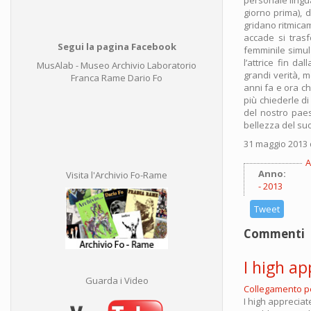
giorno prima), d
gridano ritmica
accade si trasf
Segui la pagina Facebook
femminile simula
l’attrice fin d
MusAlab - Museo Archivio Laboratorio
grandi verità, 
Franca Rame Dario Fo
anni fa e ora c
più chiederle d
del nostro paese
bellezza del suo
31 maggio 2013 
A
Anno:
Visita l'Archivio Fo-Rame
2013
Tweet
Commenti
I high ap
Guarda i Video
Collegamento 
I high appreciat