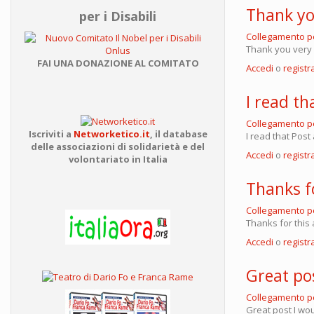
Thank yo
per i Disabili
Collegamento 
Thank you very 
FAI UNA DONAZIONE AL COMITATO
Accedi
o
registra
I read th
Collegamento 
Iscriviti a
Networketico.it
,
il database
I read that Post
delle associazioni
di solidarietà e del
Accedi
o
registra
volontariato in Italia
Thanks fo
Collegamento 
Thanks for this 
Accedi
o
registra
Great pos
Collegamento 
Great post I wou