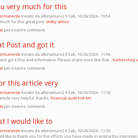
u very much for this
permanente
Inviato da
albinamuro2
il Sab, 10/26/2024 - 10:54
much for this great post.
dolby atmos
ti
per inserire commenti.
at Post and got it
permanente
Inviato da
albinamuro2
il Sab, 10/26/2024 - 11:06
 and got it fine and informative. Please share more like that...
barbershop 
ti
per inserire commenti.
r this article very
permanente
Inviato da
albinamuro2
il Sab, 10/26/2024 - 11:18
article very helpful. thanks.
financial audit koh lim
ti
per inserire commenti.
t I would like to
permanente
Inviato da
albinamuro2
il Sab, 10/26/2024 - 11:30
ld like to thank you for the efforts you have made in writing this interesti