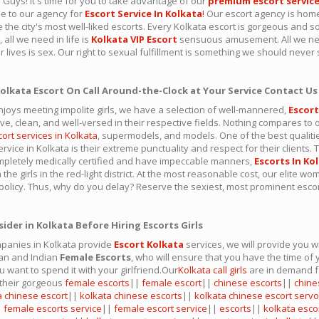
 Guys! It's time for you to take advantage of our
premium escort servic
e to our agency for
Escort Service In Kolkata
!
Our escort agency is home
e the city's most well-liked escorts. Every Kolkata escort is gorgeous and s
 all we need in life is
Kolkata VIP Escort
sensuous amusement. All we ne
 lives is sex. Our right to sexual fulfillment is something we should never s
olkata Escort On Call Around-the-Clock at Your Service Contact Us 
joys meeting impolite girls, we have a selection of well-mannered,
Escort
ive, clean, and well-versed in their respective fields. Nothing compares to ou
cort services in Kolkata
, supermodels, and models. One of the best qualitie
ervice in Kolkata is their extreme punctuality and respect for their clients.
pletely medically certified and have impeccable manners,
Escorts In Ko
the girls in the red-light district. At the most reasonable cost, our elite 
 policy. Thus, why do you delay? Reserve the sexiest, most prominent escor
ider in Kolkata Before Hiring Escorts Girls
panies in Kolkata provide
Escort Kolkata
services, we will provide you w
an and Indian
Female Escorts
, who will ensure that you have the time of 
u want to spend it with your girlfriend.Our
Kolkata call girls
are in demand f
 their gorgeous
female escorts
||
female escort
||
chinese escorts
||
chine
a chinese escort
||
kolkata chinese escorts
||
kolkata chinese escort serv
|
female escorts service
||
female escort service
||
escorts
||
kolkata esco