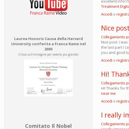
excellent info! 
Treatment Digit
Accedi
o
registra
Nice post
Collegamento 
Laurea Honoris Causa della Harvard
Nice post. I was
University conferita a Franca Rame nel
the last part I c
2000
you and good l
(Clicca sull'immagine per vederla più grande)
Accedi
o
registra
Hi! Thank
Collegamento 
Hi! Thanks for 
near me
Accedi
o
registra
I really 
Collegamento 
Comitato Il Nobel
I really impress