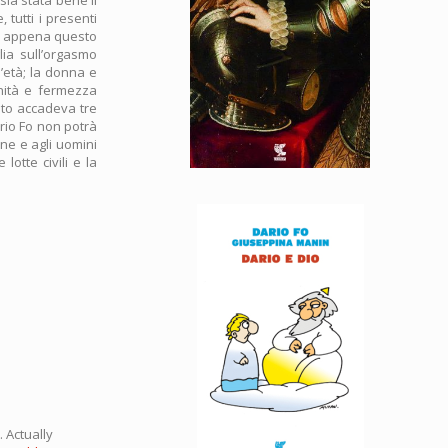
 tutti i presenti
 e appena questo
lia sull’orgasmo
l’età; la donna e
gnità e fermezza
sto accadeva tre
rio Fo non potrà
ne e agli uomini
lotte civili e la
 Actually