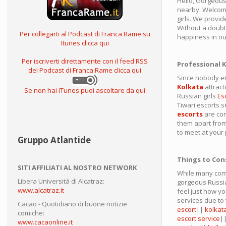
Hello, Gorgeous
nearby. Welcom
girls. We provid
Without a doubt,
Per collegarti al Podcast di Franca Rame su
happiness in our
Itunes clicca qui
Per iscriverti direttamente con il feed RSS
Professional K
del Podcast di Franca Rame clicca qui
Since nobody en
Kolkata
attract
Se non hai iTunes puoi ascoltare da qui
Russian girls
Es
Tiwari escorts s
escorts
are com
them apart from 
to meet at your
Gruppo Atlantide
Things to Cons
SITI AFFILIATI AL NOSTRO NETWORK
While many com
Libera Università di Alcatraz:
gorgeous Russi
www.alcatraz.it
feel just how yo
services due to
Cacao - Quotidiano di buone notizie
escort
||
kolkat
comiche:
escort service
|
www.cacaonline.it