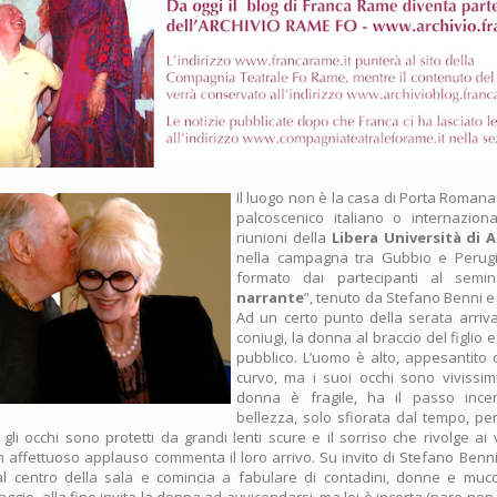
Il luogo non è la casa di Porta Romana
palcoscenico italiano o internazion
riunioni della
Libera Università di A
nella campagna tra Gubbio e Perugia
formato dai partecipanti al semin
narrante
”, tenuto da Stefano Benni e
Ad un certo punto della serata arriv
coniugi, la donna al braccio del figlio e
pubblico. L’uomo è alto, appesantito d
curvo, ma i suoi occhi sono vivissimi
donna è fragile, ha il passo ince
bellezza, solo sfiorata dal tempo, pe
gli occhi sono protetti da grandi lenti scure e il sorriso che rivolge ai 
n affettuoso applauso commenta il loro arrivo. Su invito di Stefano Benni
l centro della sala e comincia a fabulare di contadini, donne e mu
ggio, alla fine invita la donna ad avvicendarsi, ma lei è incerta (pare non 