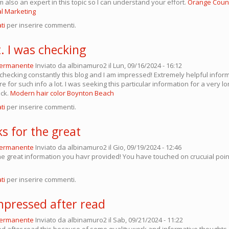
I’m also an expert in this topic so I can understand your effort.
Orange Count
al Marketing
ti
per inserire commenti.
. I was checking
permanente
Inviato da
albinamuro2
il Lun, 09/16/2024 - 16:12
 checking constantly this blog and I am impressed! Extremely helpful inform
are for such info a lot. I was seeking this particular information for a very l
uck.
Modern hair color Boynton Beach
ti
per inserire commenti.
s for the great
permanente
Inviato da
albinamuro2
il Gio, 09/19/2024 - 12:46
the great information you havr provided! You have touched on crucuial poin
ti
per inserire commenti.
impressed after read
permanente
Inviato da
albinamuro2
il Sab, 09/21/2024 - 11:22
ed after read this because of some quality work and informative thoughts .