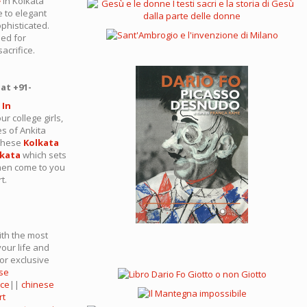
e
in Kolkata
 to elegant
ophisticated.
ed for
acrifice.
at +91-
 In
r college girls,
s of Ankita
 These
Kolkata
lkata
which sets
women come to you
t.
ith the most
your life and
or exclusive
se
oce
||
chinese
rt