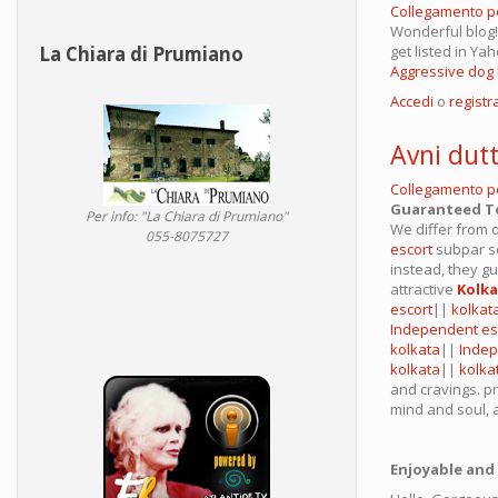
Collegamento 
Wonderful blog!
get listed in Ya
La Chiara di Prumiano
Aggressive dog
Accedi
o
registra
Avni dutt
Collegamento 
Guaranteed To
Per info: "La Chiara di Prumiano"
We differ from 
055-8075727
escort
subpar se
instead, they gu
attractive
Kolk
escort
||
kolkata
Independent es
kolkata
||
Indep
kolkata
||
kolka
and cravings. p
mind and soul, 
Enjoyable and