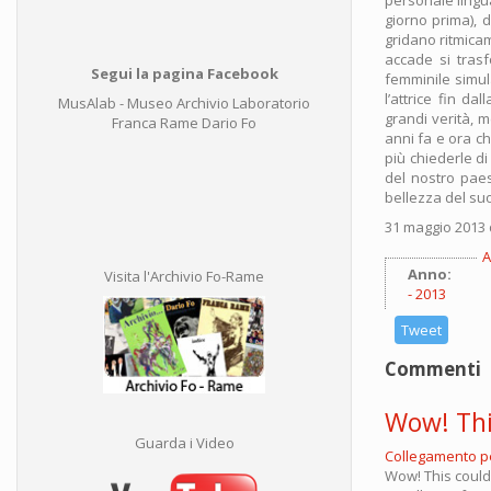
giorno prima), d
gridano ritmica
accade si trasf
Segui la pagina Facebook
femminile simula
l’attrice fin d
MusAlab - Museo Archivio Laboratorio
grandi verità, 
Franca Rame Dario Fo
anni fa e ora c
più chiederle d
del nostro paese
bellezza del suo
31 maggio 2013 
A
Anno:
Visita l'Archivio Fo-Rame
2013
Tweet
Commenti
Wow! Thi
Guarda i Video
Collegamento 
Wow! This could