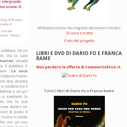
Alfabetizzazione dei migranti attraverso il teatro.
Di cosa si tratta
Il sito del progetto
 a Milano, né un
LIBRI E DVD DI DARIO FO E FRANCA
ale, ma la sala
RAME
lcatraz
, situata
. Il pubblico è
Non perderti le offerte di CommercioEtico.it
:
ario “
La voce
 Umberto Petrin.
ano due anziani
 si siedono tra il
Tutti i libri di Dario Fo e Franca Rame:
all’età e un po’
 e saettanti; la
rto, ma la sua
rsiste dentro un
vicini di posto è
 l’uomo si siede
cche con un suo
sia stata bene il