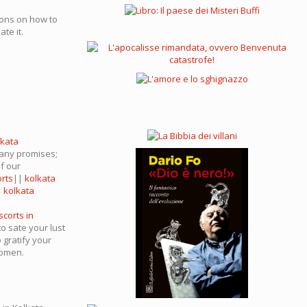
ions on how to
te it.
lkata
any promises;
of our
orts
||
kolkata
|
kolkata
corts in
to sate your lust
 gratify your
women.