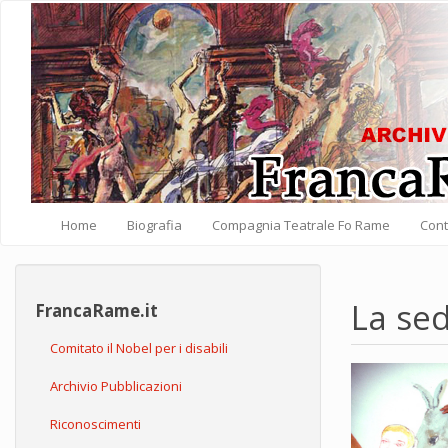
Salta al contenuto principale
Home
Biografia
Compagnia Teatrale Fo Rame
Cont
La sed
FrancaRame.it
Comitato il Nobel per i disabili
Archivio Pubblicazioni
Riconoscimenti