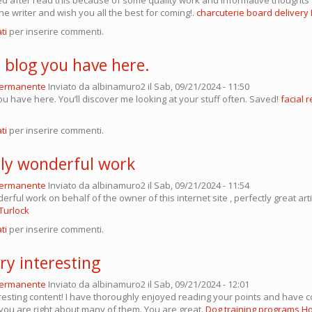
he writer and wish you all the best for coming!.
charcuterie board deliver
ti
per inserire commenti.
 blog you have here.
permanente
Inviato da
albinamuro2
il Sab, 09/21/2024 - 11:50
ou have here. You’ll discover me looking at your stuff often. Saved!
facial 
ti
per inserire commenti.
ly wonderful work
permanente
Inviato da
albinamuro2
il Sab, 09/21/2024 - 11:54
rful work on behalf of the owner of this internet site , perfectly great arti
Turlock
ti
per inserire commenti.
ery interesting
permanente
Inviato da
albinamuro2
il Sab, 09/21/2024 - 12:01
teresting content! I have thoroughly enjoyed reading your points and have 
 you are right about many of them. You are great.
Dog training programs H