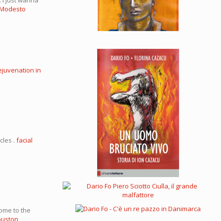
y Modesto
rejuvenation in
cles .
facial
come to the
ouston