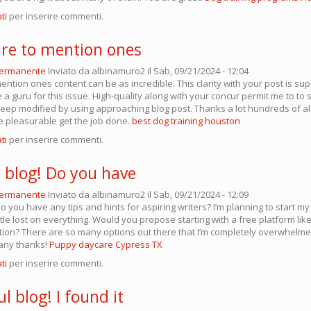
ti
per inserire commenti.
ire to mention ones
permanente
Inviato da
albinamuro2
il Sab, 09/21/2024 - 12:04
ention ones content can be as incredible. This clarity with your post is sup
 a guru for this issue. High-quality along with your concur permit me to to 
 keep modified by using approaching blog post. Thanks a lot hundreds of a
e pleasurable get the job done.
best dog training houston
ti
per inserire commenti.
c blog! Do you have
permanente
Inviato da
albinamuro2
il Sab, 09/21/2024 - 12:09
Do you have any tips and hints for aspiring writers? I’m planning to start 
ittle lost on everything. Would you propose starting with a free platform li
ption? There are so many options out there that I’m completely overwhelme
any thanks!
Puppy daycare Cypress TX
ti
per inserire commenti.
 blog! I found it