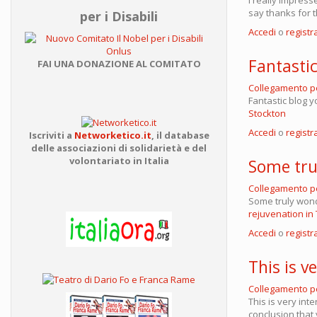
say thanks for t
per i Disabili
Accedi
o
registra
Fantastic
FAI UNA DONAZIONE AL COMITATO
Collegamento 
Fantastic blog y
Stockton
Accedi
o
registra
Iscriviti a
Networketico.it
,
il database
delle associazioni
di solidarietà e del
volontariato in Italia
Some tru
Collegamento 
Some truly wonde
rejuvenation in 
Accedi
o
registra
This is v
Collegamento 
This is very in
conclusion that