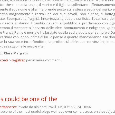
ice che non se la sente; il marito e il figlio la sollecitano affettuosamente,
mente il suo nome e alla fine prende posto sulla stessa sedia del marito
orma magicamente e recita uno dei suoi cavalli, non a caso, di battag
to. Scompare la fragilità, l’incertezza, la debolezza fisica, l’avanzare del
alla nascita si danno il cambio davanti al pubblico e proclamano con di
mettono il mestiere al servizio delle idee, commuovono e indignano. Que
he Franca Rame è morta e ha lasciato quella sedia vuota per sempre e Da
i recitare con, dopo, prima di lui, io penso a quanto mancheranno alle don
 la sua voce inconfondibile, la profondità delle sue convinzioni, le sue 
 passaggio nelle nostre vite.
di:
Clara Margani
ccedi
o
registrati
per inserire commenti.
s could be one of the
permanente
Inviato da
albinamuro2
il Lun, 09/16/2024 - 16:07
 be one of the most useful blogs we have ever come across on thesubject.