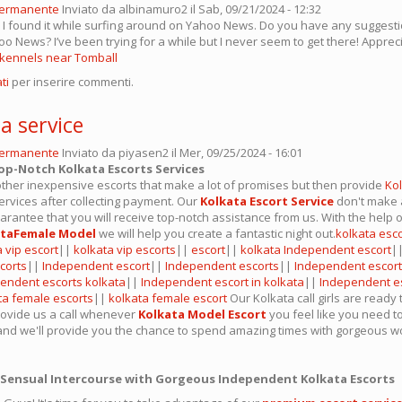
permanente
Inviato da
albinamuro2
il Sab, 09/21/2024 - 12:32
 I found it while surfing around on Yahoo News. Do you have any suggest
hoo News? I’ve been trying for a while but I never seem to get there! Apprecia
 kennels near Tomball
ti
per inserire commenti.
a service
permanente
Inviato da
piyasen2
il Mer, 09/25/2024 - 16:01
p-Notch Kolkata Escorts Services
other inexpensive escorts that make a lot of promises but then provide
Ko
rvices after collecting payment. Our
Kolkata Escort Service
don't make 
arantee that you will receive top-notch assistance from us. With the help 
ataFemale Model
we will help you create a fantastic night out.
kolkata esc
 vip escort
||
kolkata vip escorts
||
escort
||
kolkata Independent escort
|
corts
||
Independent escort
||
Independent escorts
||
Independent escort
endent escorts kolkata
||
Independent escort in kolkata
||
Independent es
ta female escorts
||
kolkata female escort
Our Kolkata call girls are ready 
rovide us a call whenever
Kolkata Model Escort
you feel like you need to
and we'll provide you the chance to spend amazing times with gorgeous 
 Sensual Intercourse with Gorgeous Independent Kolkata Escorts