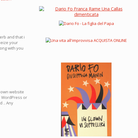
erb and that i
seize your
long with you
my own website
ke WordPress or
d .. Any