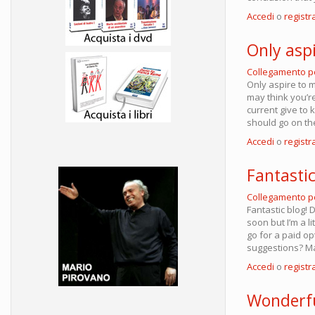
Accedi
o
registra
Only asp
Collegamento 
Only aspire to m
may think you’re
current give to
should go on th
Accedi
o
registra
Fantasti
Collegamento 
Fantastic blog! 
soon but I’m a l
go for a paid o
suggestions? M
Accedi
o
registra
Wonderful