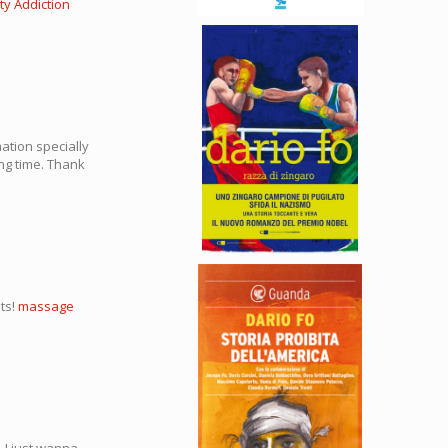
y Addiction
ation specially
ong time. Thank
ts!
massage
 I just wanna