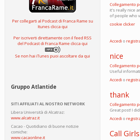
Collegamento 
it's really nice 
of people who v
Per collegarti al Podcast di Franca Rame su
cookie clicker
Itunes clicca qui
Per iscriverti direttamente con il feed RSS
Accedi
o
registra
del Podcast di Franca Rame clicca qui
nice
Se non hai iTunes puoi ascoltare da qui
Collegamento 
Useful informat
Accedi
o
registra
Gruppo Atlantide
thank
SITI AFFILIATI AL NOSTRO NETWORK
Collegamento 
Great post! I di
Libera Università di Alcatraz:
www.alcatraz.it
Accedi
o
registra
Cacao - Quotidiano di buone notizie
Call Girls
comiche:
www.cacaonline.it