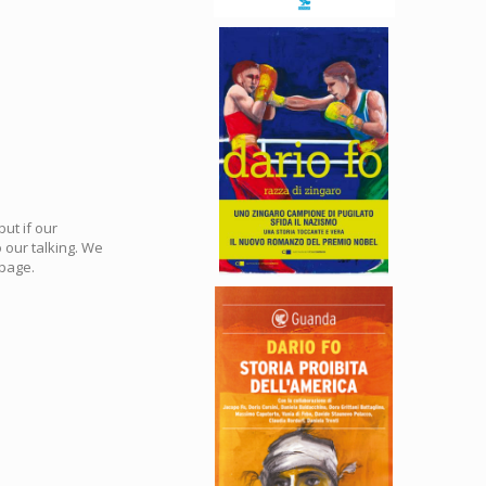
ut if our
 our talking. We
 page.