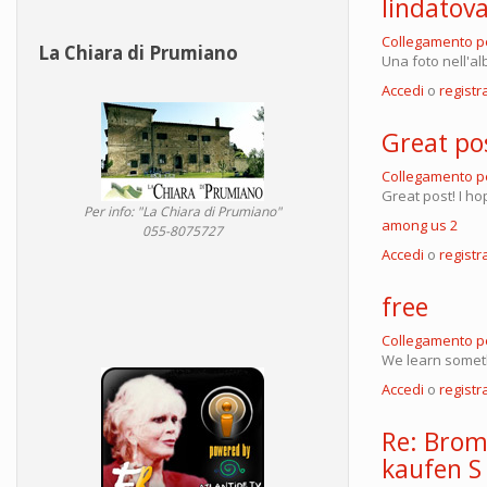
lindatov
Collegamento 
La Chiara di Prumiano
Una foto nell'al
Accedi
o
registra
Great pos
Collegamento 
Great post! I ho
Per info: "La Chiara di Prumiano"
among us 2
055-8075727
Accedi
o
registra
free
Collegamento 
We learn somet
Accedi
o
registra
Re: Brom
kaufen S