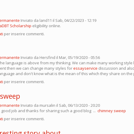
permanente
Inviato da
land11
il Sab, 04/22/2023 - 12:19
DBT Scholarship
eligibility online.
ti
per inserire commenti.
permanente
Inviato da
Hersfind
il Mar, 05/19/2020 - 05:56
he language is above from my thinking. We can make many working style b
ferent then we can change many styles for
essayservice
discussion and also
anguage and don't know what is the mean of this which they share on the
ti
per inserire commenti.
 sweep
permanente
Inviato da
mursalin
il Sab, 06/13/2020 - 20:20
, good job and thanks for sharing such a good blog ...
chimney sweep
ti
per inserire commenti.
resting story about