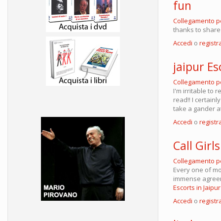
fun
Collegamento 
thanks to share 
Accedi
o
registra
jaipur Es
Collegamento 
I'm irritable to
read!! I certain
take a gander a
Accedi
o
registra
Call Girls
Collegamento 
Every one of mo
immense agreemen
Escorts in Jaipur
Accedi
o
registra