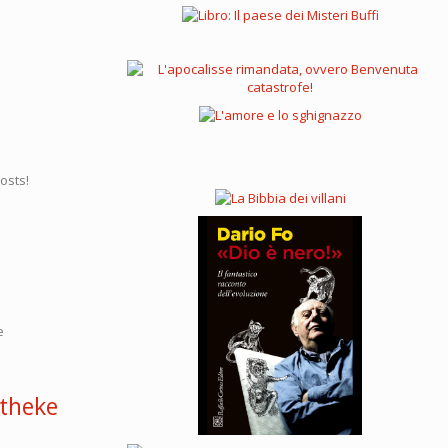
osts!
e
otheke