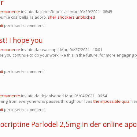
ar
permanente
Inviato da
jonesRebecca
il Mar, 03/30/2021 - 08:45
bum è così bella, la adoro.
shell shockers unblocked
ti
per inserire commenti.
t! I hope you
permanente
Inviato da
usa map
il Mar, 04/27/2021 - 10:01
pe you continue to do your work like this in the future, for more engaging p
ti
per inserire commenti.
permanente
Inviato da
dejaolsone
il Mar, 05/04/2021 - 06:54
hing from everyone who passes through our lives
the impossible quiz
fre
ti
per inserire commenti.
ocriptine Parlodel 2,5mg in der online ap