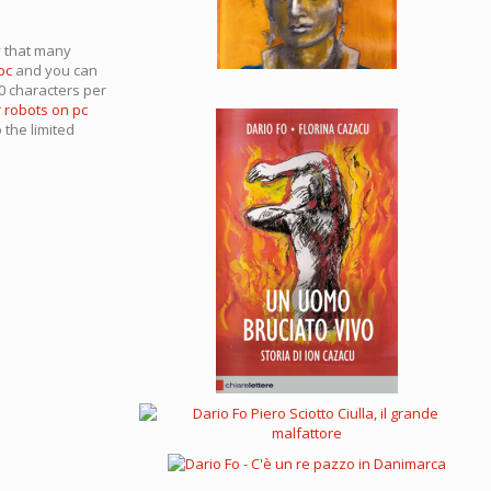
y that many
pc
and you can
0 characters per
 robots on pc
 the limited