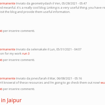
permanente
Inviato da
geometrydash
il Ven, 05/28/2021 - 05:47
and meanful. it's a really cool blog. Linking is a very useful thing. you have r
isit the blog and provide them useful information.
ti
per inserire commenti.
permanente
Inviato da
selenakale
il Lun, 05/31/2021 - 04:07
ion for my work
run 3
ti
per inserire commenti.
permanente
Inviato da
jonesfarah
il Mar, 06/08/2021 - 05:16
dn’t knowral of these resources and I’m going to go check them out now!
wu
ti
per inserire commenti.
 in Jaipur