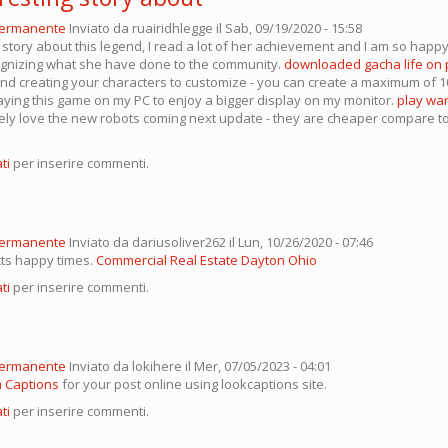
permanente
Inviato da
ruairidhlegge
il Sab, 09/19/2020 - 15:58
 story about this legend, I read a lot of her achievement and I am so happ
gnizing what she have done to the community.
downloaded gacha life on 
and creating your characters to customize - you can create a maximum of 1
laying this game on my PC to enjoy a bigger display on my monitor.
play war
rely love the new robots coming next update - they are cheaper compare to
ti
per inserire commenti.
permanente
Inviato da
dariusoliver262
il Lun, 10/26/2020 - 07:46
ts happy times.
Commercial Real Estate Dayton Ohio
ti
per inserire commenti.
permanente
Inviato da
lokihere
il Mer, 07/05/2023 - 04:01
m Captions
for your post online using lookcaptions site.
ti
per inserire commenti.