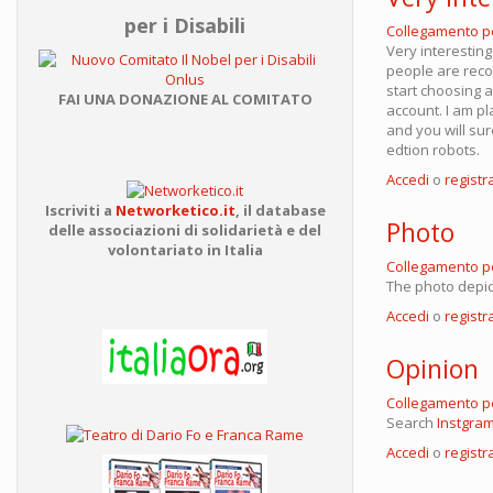
per i Disabili
Collegamento 
Very interesting
people are reco
start choosing 
FAI UNA DONAZIONE AL COMITATO
account. I am p
and you will su
edtion robots.
Accedi
o
registra
Iscriviti a
Networketico.it
,
il database
Photo
delle associazioni
di solidarietà e del
volontariato in Italia
Collegamento 
The photo depic
Accedi
o
registra
Opinion
Collegamento 
Search
Instgra
Accedi
o
registra