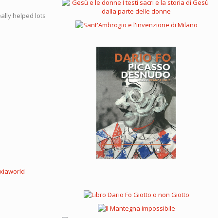
eally helped lots
xiaworld