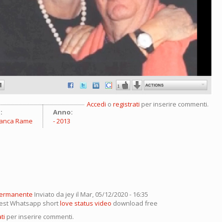
Accedi
o
registrati
per inserire commenti.
:
Anno:
Franca Rame
2013
permanente
Inviato da
jey
il Mar, 05/12/2020 - 16:35
 best Whatsapp short
love status video
download free
ti
per inserire commenti.