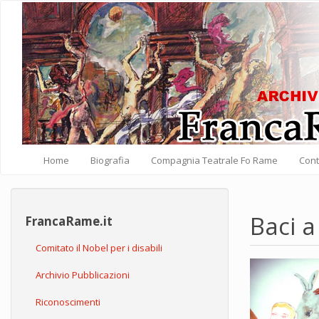
Salta al contenuto principale
Home
Biografia
Compagnia Teatrale Fo Rame
Cont
Baci a
FrancaRame.it
Comitato il Nobel per i disabili
Archivio Pubblicazioni
Riconoscimenti