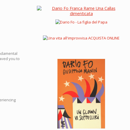
fundamental
saved you to
eriencing