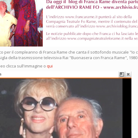
co per il compleanno di Franca Rame che canta il sottofondo musicale "Io 
igla della trasmissione televisiva Rai "Buonasera con Franca Rame", 1980
deo clicca sull'immagine o
qui