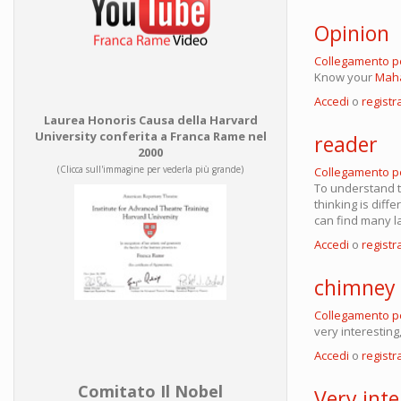
Opinion
Collegamento 
Know your
Maha
Accedi
o
registra
Laurea Honoris Causa della Harvard
University conferita a Franca Rame nel
reader
2000
(Clicca sull'immagine per vederla più grande)
Collegamento 
To understand t
thinking is dif
can find many l
Accedi
o
registra
chimney
Collegamento 
very interesting
Accedi
o
registra
Comitato Il Nobel
Very inte