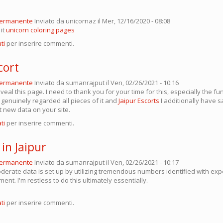
permanente
Inviato da
unicornaz
il Mer, 12/16/2020 - 08:08
it
unicorn coloring pages
ti
per inserire commenti.
cort
permanente
Inviato da
sumanrajput
il Ven, 02/26/2021 - 10:16
 reveal this page. I need to thank you for your time for this, especially the 
ly genuinely regarded all pieces of it and
Jaipur Escorts
I additionally have 
t new data on your site.
ti
per inserire commenti.
 in Jaipur
permanente
Inviato da
sumanrajput
il Ven, 02/26/2021 - 10:17
derate data is set up by utilizing tremendous numbers identified with exp
t. I'm restless to do this ultimately essentially.
ti
per inserire commenti.