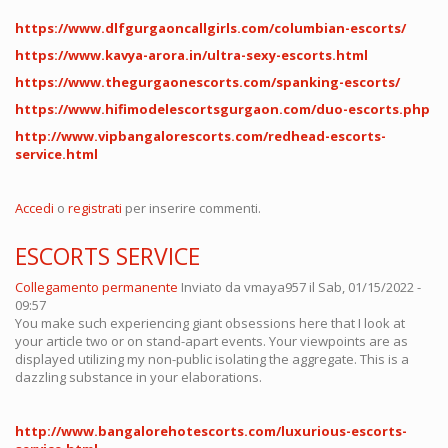
https://www.dlfgurgaoncallgirls.com/columbian-escorts/
https://www.kavya-arora.in/ultra-sexy-escorts.html
https://www.thegurgaonescorts.com/spanking-escorts/
https://www.hifimodelescortsgurgaon.com/duo-escorts.php
http://www.vipbangalorescorts.com/redhead-escorts-
service.html
Accedi
o
registrati
per inserire commenti.
ESCORTS SERVICE
Collegamento permanente
Inviato da
vmaya957
il Sab, 01/15/2022 -
09:57
You make such experiencing giant obsessions here that I look at
your article two or on stand-apart events. Your viewpoints are as
displayed utilizing my non-public isolating the aggregate. This is a
dazzling substance in your elaborations.
http://www.bangalorehotescorts.com/luxurious-escorts-