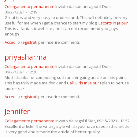
Collegamento permanente
Inviato da
sumanrajput
il Dom,
06/27/2021 - 12:19
Great tips and very easy to understand. This will definitely be very
useful for me when I get a chance to start my blog.
Escorts in Jaipur
This is a fantastic website and I can not recommend you guys
enough
Accedi
o
registrati
per inserire commenti.
priyasharma
Collegamento permanente
Inviato da
sumanrajput
il Dom,
06/27/2021 - 12:20
Much thanks for composing such an intriguing article on this point.
This has truly made me think and
Call Girls in Jaipur
I plan to peruse
more </a>
Accedi
o
registrati
per inserire commenti.
Jennifer
Collegamento permanente
Inviato da
ragol
il Mer, 09/15/2021 - 13:52
Excellent article. The writing style which you have used in this article
is very good and it made the article of better quality.