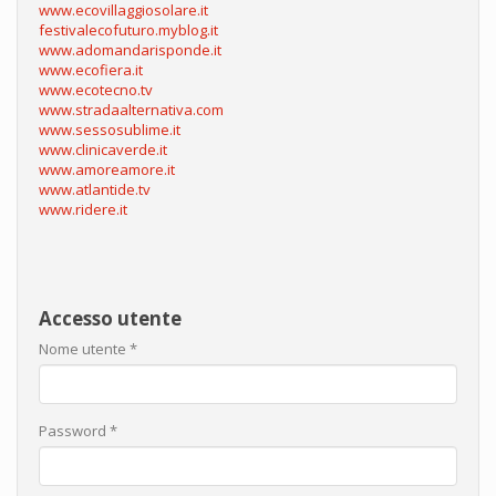
www.ecovillaggiosolare.it
festivalecofuturo.myblog.it
www.adomandarisponde.it
www.ecofiera.it
www.ecotecno.tv
www.stradaalternativa.com
www.sessosublime.it
www.clinicaverde.it
www.amoreamore.it
www.atlantide.tv
www.ridere.it
Accesso utente
Nome utente
*
Password
*