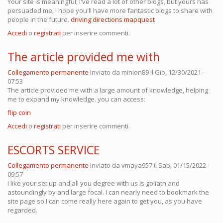
Your site is meaningful; I've read a lot of other blogs, but yours has
persuaded me; I hope you'll have more fantastic blogs to share with
people in the future.
driving directions mapquest
Accedi
o
registrati
per inserire commenti.
The article provided me with
Collegamento permanente
Inviato da
minion89
il Gio, 12/30/2021 -
07:53
The article provided me with a large amount of knowledge, helping
me to expand my knowledge. you can access:
flip coin
Accedi
o
registrati
per inserire commenti.
ESCORTS SERVICE
Collegamento permanente
Inviato da
vmaya957
il Sab, 01/15/2022 -
09:57
I like your set up and all you degree with us is goliath and
astoundingly by and large focal. I can nearly need to bookmark the
site page so I can come really here again to get you, as you have
regarded.