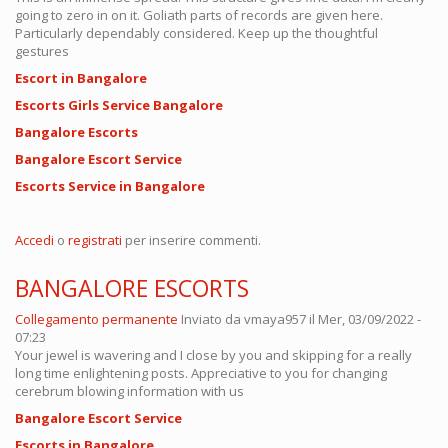
going to zero in on it. Goliath parts of records are given here.
Particularly dependably considered. Keep up the thoughtful
gestures
Escort in Bangalore
Escorts Girls Service Bangalore
Bangalore Escorts
Bangalore Escort Service
Escorts Service in Bangalore
Accedi
o
registrati
per inserire commenti.
BANGALORE ESCORTS
Collegamento permanente
Inviato da
vmaya957
il Mer, 03/09/2022 -
07:23
Your jewel is wavering and I close by you and skipping for a really
long time enlightening posts. Appreciative to you for changing
cerebrum blowing information with us
Bangalore Escort Service
Escorts in Bangalore