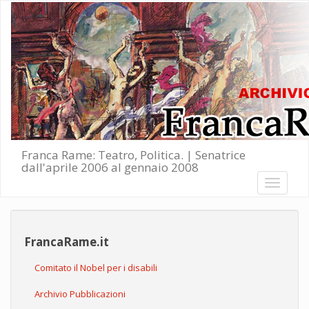
Salta al contenuto principale
Franca Rame: Teatro, Politica. | Senatrice
dall'aprile 2006 al gennaio 2008
Toggle
navigati
FrancaRame.it
Comitato il Nobel per i disabili
Archivio Pubblicazioni