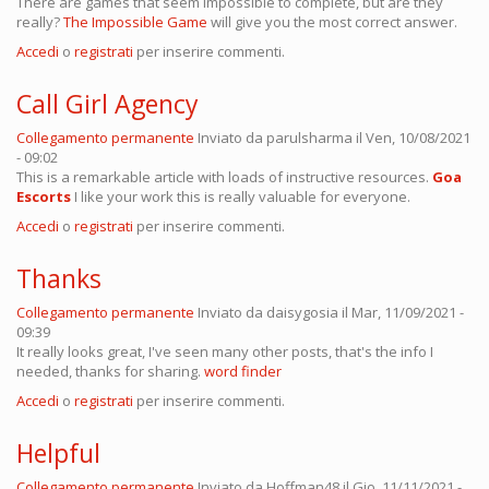
There are games that seem impossible to complete, but are they
really?
The Impossible Game
will give you the most correct answer.
Accedi
o
registrati
per inserire commenti.
Call Girl Agency
Collegamento permanente
Inviato da
parulsharma
il Ven, 10/08/2021
- 09:02
This is a remarkable article with loads of instructive resources.
Goa
Escorts
I like your work this is really valuable for everyone.
Accedi
o
registrati
per inserire commenti.
Thanks
Collegamento permanente
Inviato da
daisygosia
il Mar, 11/09/2021 -
09:39
It really looks great, I've seen many other posts, that's the info I
needed, thanks for sharing.
word finder
Accedi
o
registrati
per inserire commenti.
Helpful
Collegamento permanente
Inviato da
Hoffman48
il Gio, 11/11/2021 -