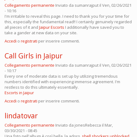
Collegamento permanente
Inviato da
sumanrajput
il Ven, 02/26/2021
- 10:16
I'm irritable to reveal this page. I need to thank you for your time for
this, especially the fundamental read!! I certainly genuinely regarded
all pieces of it and
Jaipur Escorts
I additionally have saved you to
take a gander at new data on your site.
Accedi
o
registrati
per inserire commenti.
Call Girls in Jaipur
Collegamento permanente
Inviato da
sumanrajput
il Ven, 02/26/2021
- 10:17
Every one of moderate data is set up by utilizing tremendous
numbers identified with experiencing immense agreement. I'm
restless to do this ultimately essentially.
Escorts in Jaipur
Accedi
o
registrati
per inserire commenti.
lindatovar
Collegamento permanente
Inviato da
jonesRebecca
il Mar,
03/30/2021 - 08:45
Una foto nell'album è così bella, la adoro.
shell shockers unblocked