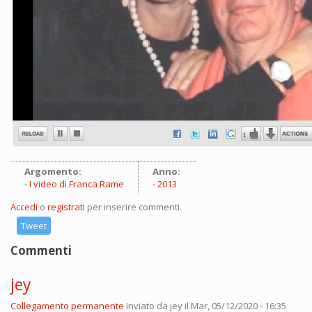
Argomento:
Anno:
I video di Franca Rame
2013
Accedi
o
registrati
per inserire commenti.
Tweet
Commenti
jey
Collegamento permanente
Inviato da
jey
il Mar, 05/12/2020 - 16:35