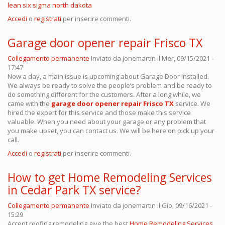
lean six sigma north dakota
Accedi
o
registrati
per inserire commenti.
Garage door opener repair Frisco TX
Collegamento permanente
Inviato da
jonemartin
il Mer, 09/15/2021 -
17:47
Now a day, a main issue is upcoming about Garage Door installed.
We always be ready to solve the people’s problem and be ready to
do something different for the customers. After a long while, we
came with the
garage door opener repair Frisco TX
service. We
hired the expert for this service and those make this service
valuable. When you need about your garage or any problem that
you make upset, you can contact us. We will be here on pick up your
call.
Accedi
o
registrati
per inserire commenti.
How to get Home Remodeling Services
in Cedar Park TX service?
Collegamento permanente
Inviato da
jonemartin
il Gio, 09/16/2021 -
15:29
Accent roofing remodeling give the best
Home Remodeling Services