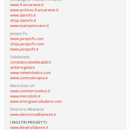
www.francarame.it
www.archivio.francarame.it
www.dariofo.it
shop.dariofo.it
www.mariopirovano.it
Jacopo Fo:
www.jacopofo.com
shop.jacopofo.com
www.jacopofo.it
Solidarietà:
comitatonobeldisabili.it
arteirregolare
www.networketico.com
www.comicoterapia.it
Merci Dolci srl:
www.commercioetico.it
www.mercidolci.it
www.energiaarcobaleno.com
Eleonora Albanese:
www.eleonoraalbanese.it
I NOSTRI PROGETTI:
www.ilteatrofabene.it