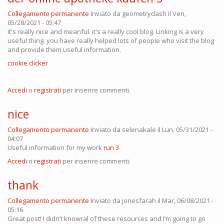
Collegamento permanente
Inviato da
geometrydash
il Ven,
05/28/2021 - 05:47
it's really nice and meanful. it's a really cool blog. Linking is a very
useful thing. you have really helped lots of people who visit the blog
and provide them useful information.
cookie clicker
Accedi
o
registrati
per inserire commenti.
nice
Collegamento permanente
Inviato da
selenakale
il Lun, 05/31/2021 -
04:07
Useful information for my work
run 3
Accedi
o
registrati
per inserire commenti.
thank
Collegamento permanente
Inviato da
jonesfarah
il Mar, 06/08/2021 -
05:16
Great post! I didn’t knowral of these resources and I’m going to go