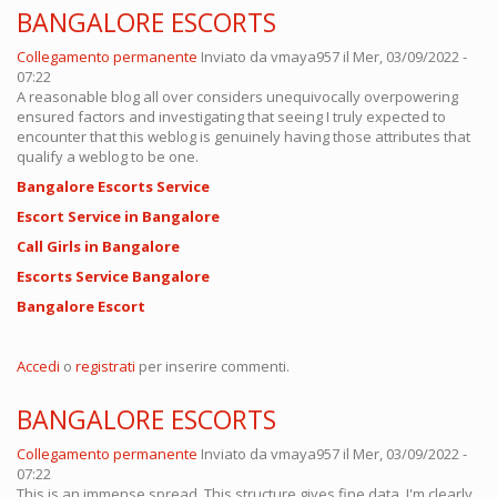
BANGALORE ESCORTS
Collegamento permanente
Inviato da
vmaya957
il Mer, 03/09/2022 -
07:22
A reasonable blog all over considers unequivocally overpowering
ensured factors and investigating that seeing I truly expected to
encounter that this weblog is genuinely having those attributes that
qualify a weblog to be one.
Bangalore Escorts Service
Escort Service in Bangalore
Call Girls in Bangalore
Escorts Service Bangalore
Bangalore Escort
Accedi
o
registrati
per inserire commenti.
BANGALORE ESCORTS
Collegamento permanente
Inviato da
vmaya957
il Mer, 03/09/2022 -
07:22
This is an immense spread. This structure gives fine data. I'm clearly