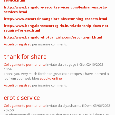
service.html
http://www.bangalore-escortservices.com/lesbian-escorts-
services.html
http://www.escortsinbangalore.biz/stunning-escorts.html
http://www.bangaloreescortsgirls.in/relationship-does-not-
require-for-sex.html
http://www.bangalorehotcallgirls.com/escorts-girl.html
Accedi
o
registrati
per inserire commenti.
thank for share
Collegamento permanente
Inviato da
thiagogo
il Gio, 02/10/2022 -
10:56
Thank you very much for these great cake recipes, I have learned a
lot from your web blog
sudoku online
Accedi
o
registrati
per inserire commenti.
erotic service
Collegamento permanente
Inviato da
diyasharma
il Dom, 03/06/2022
- 07:50
I'm phenomenally anxious to say that genuinely is a truly lighting up