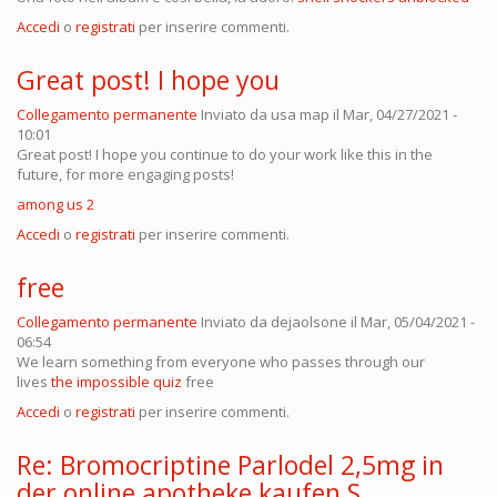
Accedi
o
registrati
per inserire commenti.
Great post! I hope you
Collegamento permanente
Inviato da
usa map
il Mar, 04/27/2021 -
10:01
Great post! I hope you continue to do your work like this in the
future, for more engaging posts!
among us 2
Accedi
o
registrati
per inserire commenti.
free
Collegamento permanente
Inviato da
dejaolsone
il Mar, 05/04/2021 -
06:54
We learn something from everyone who passes through our
lives
the impossible quiz
free
Accedi
o
registrati
per inserire commenti.
Re: Bromocriptine Parlodel 2,5mg in
der online apotheke kaufen S