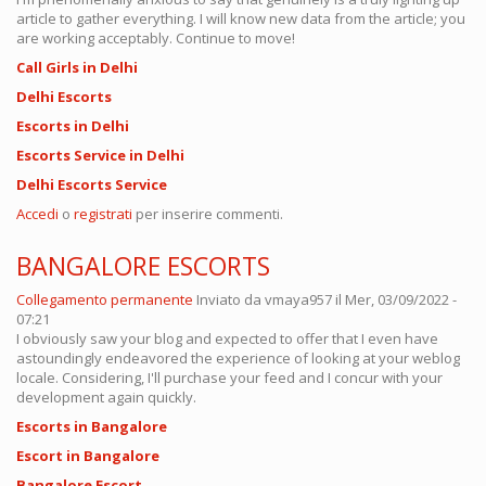
article to gather everything. I will know new data from the article; you
are working acceptably. Continue to move!
Call Girls in Delhi
Delhi Escorts
Escorts in Delhi
Escorts Service in Delhi
Delhi Escorts Service
Accedi
o
registrati
per inserire commenti.
BANGALORE ESCORTS
Collegamento permanente
Inviato da
vmaya957
il Mer, 03/09/2022 -
07:21
I obviously saw your blog and expected to offer that I even have
astoundingly endeavored the experience of looking at your weblog
locale. Considering, I'll purchase your feed and I concur with your
development again quickly.
Escorts in Bangalore
Escort in Bangalore
Bangalore Escort