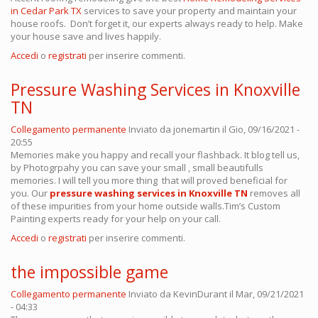
in Cedar Park TX
services to save your property and maintain your
house roofs. Don’t forget it, our experts always ready to help. Make
your house save and lives happily.
Accedi
o
registrati
per inserire commenti.
Pressure Washing Services in Knoxville
TN
Collegamento permanente
Inviato da
jonemartin
il Gio, 09/16/2021 -
20:55
Memories make you happy and recall your flashback. It blog tell us,
by Photogrpahy you can save your small , small beautifulls
memories. I will tell you more thing that will proved beneficial for
you. Our
pressure washing services in Knoxville TN
removes all
of these impurities from your home outside walls.Tim’s Custom
Painting experts ready for your help on your call.
Accedi
o
registrati
per inserire commenti.
the impossible game
Collegamento permanente
Inviato da
KevinDurant
il Mar, 09/21/2021
- 04:33