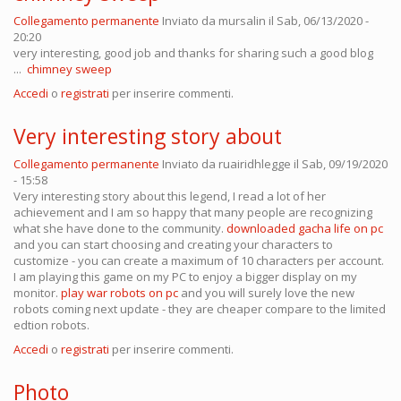
Collegamento permanente
Inviato da
mursalin
il Sab, 06/13/2020 -
20:20
very interesting, good job and thanks for sharing such a good blog
...
chimney sweep
Accedi
o
registrati
per inserire commenti.
Very interesting story about
Collegamento permanente
Inviato da
ruairidhlegge
il Sab, 09/19/2020
- 15:58
Very interesting story about this legend, I read a lot of her
achievement and I am so happy that many people are recognizing
what she have done to the community.
downloaded gacha life on pc
and you can start choosing and creating your characters to
customize - you can create a maximum of 10 characters per account.
I am playing this game on my PC to enjoy a bigger display on my
monitor.
play war robots on pc
and you will surely love the new
robots coming next update - they are cheaper compare to the limited
edtion robots.
Accedi
o
registrati
per inserire commenti.
Photo