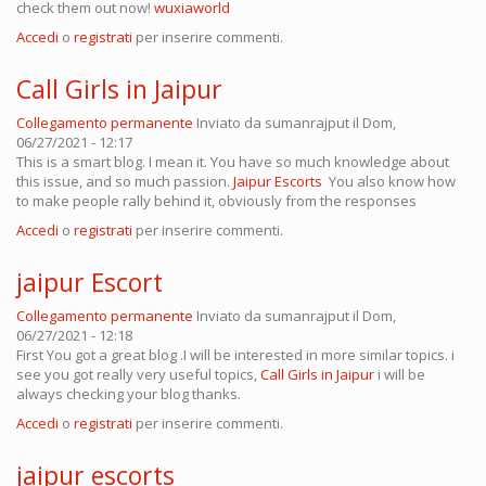
check them out now!
wuxiaworld
Accedi
o
registrati
per inserire commenti.
Call Girls in Jaipur
Collegamento permanente
Inviato da
sumanrajput
il Dom,
06/27/2021 - 12:17
This is a smart blog. I mean it. You have so much knowledge about
this issue, and so much passion.
Jaipur Escorts
You also know how
to make people rally behind it, obviously from the responses
Accedi
o
registrati
per inserire commenti.
jaipur Escort
Collegamento permanente
Inviato da
sumanrajput
il Dom,
06/27/2021 - 12:18
First You got a great blog .I will be interested in more similar topics. i
see you got really very useful topics,
Call Girls in Jaipur
i will be
always checking your blog thanks.
Accedi
o
registrati
per inserire commenti.
jaipur escorts