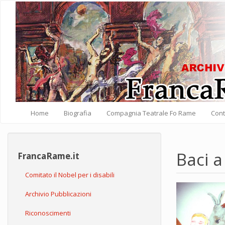
Salta al contenuto principale
Home
Biografia
Compagnia Teatrale Fo Rame
Cont
Baci a
FrancaRame.it
Comitato il Nobel per i disabili
Archivio Pubblicazioni
Riconoscimenti