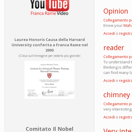
Opinion
Collegamento 
Know your
Maha
Accedi
o
registra
Laurea Honoris Causa della Harvard
University conferita a Franca Rame nel
reader
2000
(Clicca sull'immagine per vederla più grande)
Collegamento 
To understand t
thinking is dif
can find many l
Accedi
o
registra
chimney
Collegamento 
very interesting
Accedi
o
registra
Comitato Il Nobel
Very inte