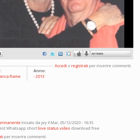
Accedi
o
registrati
per inserire commenti.
:
Anno:
Franca Rame
2013
permanente
Inviato da
jey
il Mar, 05/12/2020 - 16:35
 best Whatsapp short
love status video
download free
ti
per inserire commenti.