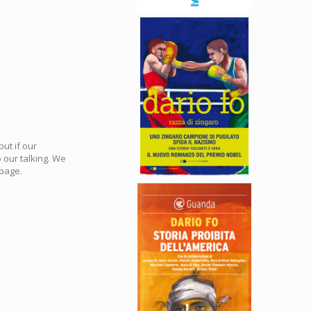
ut if our
 our talking. We
 page.