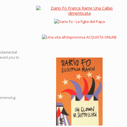
fundamental
saved you to
eriencing