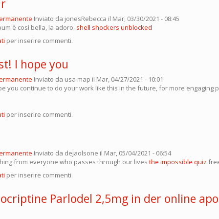
ar
permanente
Inviato da
jonesRebecca
il Mar, 03/30/2021 - 08:45
bum è così bella, la adoro.
shell shockers unblocked
ti
per inserire commenti.
t! I hope you
permanente
Inviato da
usa map
il Mar, 04/27/2021 - 10:01
pe you continue to do your work like this in the future, for more engaging p
ti
per inserire commenti.
permanente
Inviato da
dejaolsone
il Mar, 05/04/2021 - 06:54
hing from everyone who passes through our lives
the impossible quiz
fre
ti
per inserire commenti.
ocriptine Parlodel 2,5mg in der online ap