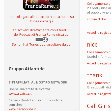
Collegamento 
it's really nice 
of people who v
Per collegarti al Podcast di Franca Rame su
cookie clicker
Itunes clicca qui
Per iscriverti direttamente con il feed RSS
Accedi
o
registra
del Podcast di Franca Rame clicca qui
nice
Se non hai iTunes puoi ascoltare da qui
Collegamento 
Useful informat
Accedi
o
registra
Gruppo Atlantide
thank
SITI AFFILIATI AL NOSTRO NETWORK
Collegamento 
Great post! I di
Libera Università di Alcatraz:
www.alcatraz.it
Accedi
o
registra
Cacao - Quotidiano di buone notizie
Call Girls
comiche:
www.cacaonline.it