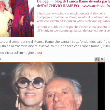
co per il compleanno di Franca Rame che canta il sottofondo musicale "Io 
igla della trasmissione televisiva Rai "Buonasera con Franca Rame", 1980
deo clicca sull'immagine o
qui