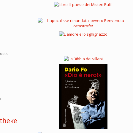
osts!
e
otheke