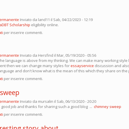
permanente
Inviato da
land11
il Sab, 04/22/2023 - 12:19
DBT Scholarship
eligibility online.
ti
per inserire commenti.
permanente
Inviato da
Hersfind
il Mar, 05/19/2020 - 05:56
he language is above from my thinking. We can make many working style b
ferent then we can change many styles for
essayservice
discussion and also
anguage and don't know what is the mean of this which they share on the
ti
per inserire commenti.
 sweep
permanente
Inviato da
mursalin
il Sab, 06/13/2020 - 20:20
, good job and thanks for sharing such a good blog ...
chimney sweep
ti
per inserire commenti.
resting story about