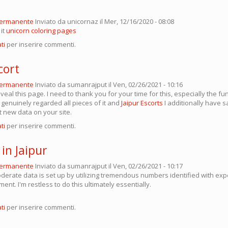
permanente
Inviato da
unicornaz
il Mer, 12/16/2020 - 08:08
it
unicorn coloring pages
ti
per inserire commenti.
cort
permanente
Inviato da
sumanrajput
il Ven, 02/26/2021 - 10:16
 reveal this page. I need to thank you for your time for this, especially the 
ly genuinely regarded all pieces of it and
Jaipur Escorts
I additionally have 
t new data on your site.
ti
per inserire commenti.
 in Jaipur
permanente
Inviato da
sumanrajput
il Ven, 02/26/2021 - 10:17
derate data is set up by utilizing tremendous numbers identified with exp
t. I'm restless to do this ultimately essentially.
ti
per inserire commenti.