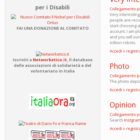
per i Disabili
Collegamento 
Very interesting
people are reco
start choosing 
FAI UNA DONAZIONE AL COMITATO
account. I am p
and you will su
edtion robots.
Accedi
o
registra
Iscriviti a
Networketico.it
,
il database
Photo
delle associazioni
di solidarietà e del
volontariato in Italia
Collegamento 
The photo depic
Accedi
o
registra
Opinion
Collegamento 
Search
Instgra
Accedi
o
registra