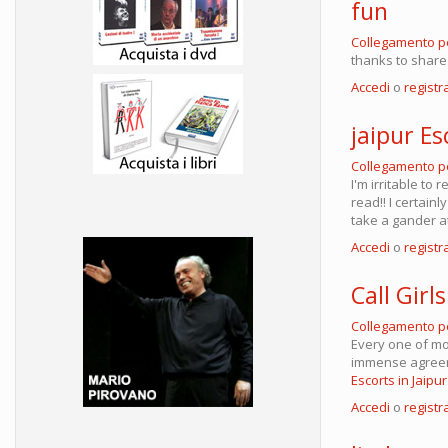
fun
Collegamento 
thanks to share 
Accedi
o
registra
jaipur Es
Collegamento 
I'm irritable to
read!! I certain
take a gander a
Accedi
o
registra
Call Girls
Collegamento 
Every one of mo
immense agreemen
Escorts in Jaipur
Accedi
o
registra