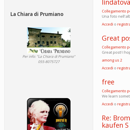
lindatov
Collegamento 
La Chiara di Prumiano
Una foto nell'al
Accedi
o
registra
Great pos
Collegamento 
Great post! I ho
Per info: "La Chiara di Prumiano"
among us 2
055-8075727
Accedi
o
registra
free
Collegamento 
We learn somet
Accedi
o
registra
Re: Brom
kaufen S