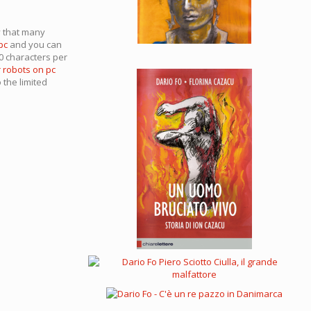
y that many
pc
and you can
0 characters per
 robots on pc
 the limited