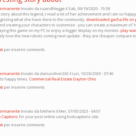
permanente
Inviato da
ruairidhlegge
il Sab, 09/19/2020 - 15:58
 story about this legend, I read a lot of her achievement and I am so happ
gnizing what she have done to the community.
downloaded gacha life on 
and creating your characters to customize - you can create a maximum of 1
laying this game on my PC to enjoy a bigger display on my monitor.
play war
rely love the new robots coming next update - they are cheaper compare to
ti
per inserire commenti.
permanente
Inviato da
dariusoliver262
il Lun, 10/26/2020 - 07:46
ts happy times.
Commercial Real Estate Dayton Ohio
ti
per inserire commenti.
permanente
Inviato da
lokihere
il Mer, 07/05/2023 - 04:01
m Captions
for your post online using lookcaptions site.
ti
per inserire commenti.