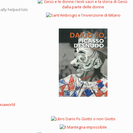
eally helped lots
xiaworld