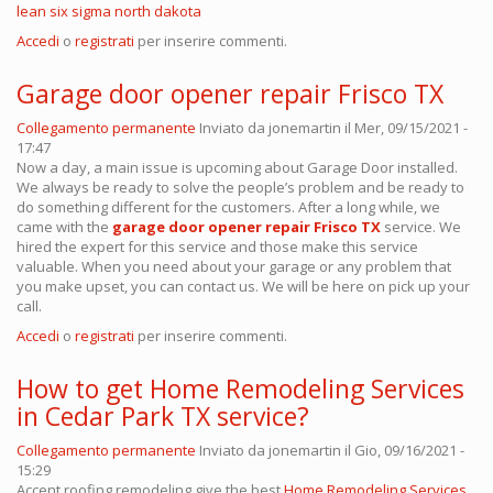
lean six sigma north dakota
Accedi
o
registrati
per inserire commenti.
Garage door opener repair Frisco TX
Collegamento permanente
Inviato da
jonemartin
il Mer, 09/15/2021 -
17:47
Now a day, a main issue is upcoming about Garage Door installed.
We always be ready to solve the people’s problem and be ready to
do something different for the customers. After a long while, we
came with the
garage door opener repair Frisco TX
service. We
hired the expert for this service and those make this service
valuable. When you need about your garage or any problem that
you make upset, you can contact us. We will be here on pick up your
call.
Accedi
o
registrati
per inserire commenti.
How to get Home Remodeling Services
in Cedar Park TX service?
Collegamento permanente
Inviato da
jonemartin
il Gio, 09/16/2021 -
15:29
Accent roofing remodeling give the best
Home Remodeling Services