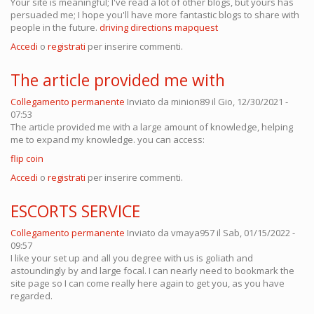
Your site is meaningful; I've read a lot of other blogs, but yours has
persuaded me; I hope you'll have more fantastic blogs to share with
people in the future.
driving directions mapquest
Accedi
o
registrati
per inserire commenti.
The article provided me with
Collegamento permanente
Inviato da
minion89
il Gio, 12/30/2021 -
07:53
The article provided me with a large amount of knowledge, helping
me to expand my knowledge. you can access:
flip coin
Accedi
o
registrati
per inserire commenti.
ESCORTS SERVICE
Collegamento permanente
Inviato da
vmaya957
il Sab, 01/15/2022 -
09:57
I like your set up and all you degree with us is goliath and
astoundingly by and large focal. I can nearly need to bookmark the
site page so I can come really here again to get you, as you have
regarded.