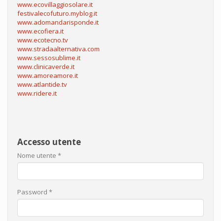
www.ecovillaggiosolare.it
festivalecofuturo.myblog.it
www.adomandarisponde.it
www.ecofiera.it
www.ecotecno.tv
www.stradaalternativa.com
www.sessosublime.it
www.clinicaverde.it
www.amoreamore.it
www.atlantide.tv
www.ridere.it
Accesso utente
Nome utente
*
Password
*