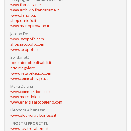
www.francarame.it
www.archivio.francarame.it
www.dariofo.it
shop.dariofo.it
www.mariopirovano.it
Jacopo Fo:
www.jacopofo.com
shop.jacopofo.com
www.jacopofo.it
Solidarietà:
comitatonobeldisabili.it
arteirregolare
www.networketico.com
www.comicoterapia.it
Merci Dolci srl:
www.commercioetico.it
www.mercidolci.it
www.energiaarcobaleno.com
Eleonora Albanese:
www.eleonoraalbanese.it
I NOSTRI PROGETTI:
www.ilteatrofabene.it