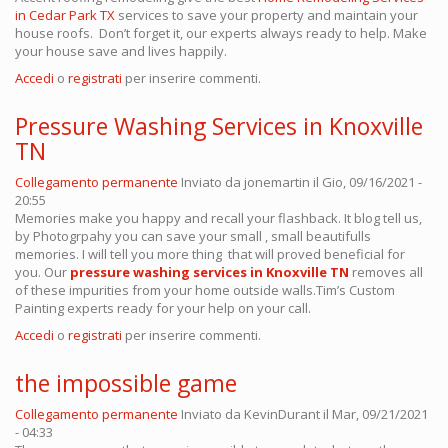
in Cedar Park TX
services to save your property and maintain your
house roofs. Don’t forget it, our experts always ready to help. Make
your house save and lives happily.
Accedi
o
registrati
per inserire commenti.
Pressure Washing Services in Knoxville
TN
Collegamento permanente
Inviato da
jonemartin
il Gio, 09/16/2021 -
20:55
Memories make you happy and recall your flashback. It blog tell us,
by Photogrpahy you can save your small , small beautifulls
memories. I will tell you more thing that will proved beneficial for
you. Our
pressure washing services in Knoxville TN
removes all
of these impurities from your home outside walls.Tim’s Custom
Painting experts ready for your help on your call.
Accedi
o
registrati
per inserire commenti.
the impossible game
Collegamento permanente
Inviato da
KevinDurant
il Mar, 09/21/2021
- 04:33