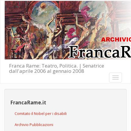
Salta al contenuto principale
Franca Rame: Teatro, Politica. | Senatrice
dall'aprile 2006 al gennaio 2008
Toggle
navigati
FrancaRame.it
Comitato il Nobel per i disabili
Archivio Pubblicazioni