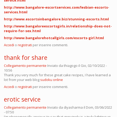
service.html
http://www.bangalore-escortservices.com/lesbian-escorts-
services.html
http://www.escortsinbangalore.biz/stunning-escorts.html
http://www.bangaloreescortsgirls.in/relationship-does-not-
require-for-sex.html
http://www.bangalorehotcallgirls.com/escorts-girl.html
Accedi
o
registrati
per inserire commenti.
thank for share
Collegamento permanente
Inviato da
thiagogo
il Gio, 02/10/2022 -
10:56
Thank you very much for these great cake recipes, I have learned a
lot from your web blog
sudoku online
Accedi
o
registrati
per inserire commenti.
erotic service
Collegamento permanente
Inviato da
diyasharma
il Dom, 03/06/2022
- 07:50
I'm phenomenally anxious to say that genuinely is a truly lighting up