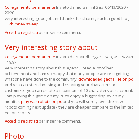
Collegamento permanente
Inviato da
mursalin
il Sab, 06/13/2020 -
20:20
very interesting, good job and thanks for sharing such a good blog
...
chimney sweep
Accedi
o
registrati
per inserire commenti.
Very interesting story about
Collegamento permanente
Inviato da
ruairidhlegge
il Sab, 09/19/2020
- 15:58
Very interesting story about this legend, I read a lot of her
achievement and I am so happy that many people are recognizing
what she have done to the community.
downloaded gacha life on pc
and you can start choosing and creating your characters to
customize - you can create a maximum of 10 characters per account.
I am playing this game on my PC to enjoy a bigger display on my
monitor.
play war robots on pc
and you will surely love the new
robots coming next update - they are cheaper compare to the limited
edtion robots.
Accedi
o
registrati
per inserire commenti.
Photo