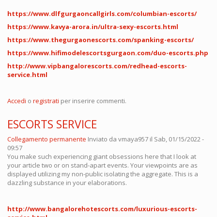
https://www.dlfgurgaoncallgirls.com/columbian-escorts/
https://www.kavya-arora.in/ultra-sexy-escorts.html
https://www.thegurgaonescorts.com/spanking-escorts/
https://www.hifimodelescortsgurgaon.com/duo-escorts.php
http://www.vipbangalorescorts.com/redhead-escorts-
service.html
Accedi
o
registrati
per inserire commenti.
ESCORTS SERVICE
Collegamento permanente
Inviato da
vmaya957
il Sab, 01/15/2022 -
09:57
You make such experiencing giant obsessions here that I look at
your article two or on stand-apart events. Your viewpoints are as
displayed utilizing my non-public isolating the aggregate. This is a
dazzling substance in your elaborations.
http://www.bangalorehotescorts.com/luxurious-escorts-