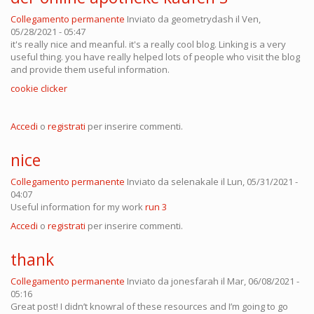
Collegamento permanente
Inviato da
geometrydash
il Ven,
05/28/2021 - 05:47
it's really nice and meanful. it's a really cool blog. Linking is a very
useful thing. you have really helped lots of people who visit the blog
and provide them useful information.
cookie clicker
Accedi
o
registrati
per inserire commenti.
nice
Collegamento permanente
Inviato da
selenakale
il Lun, 05/31/2021 -
04:07
Useful information for my work
run 3
Accedi
o
registrati
per inserire commenti.
thank
Collegamento permanente
Inviato da
jonesfarah
il Mar, 06/08/2021 -
05:16
Great post! I didn’t knowral of these resources and I’m going to go