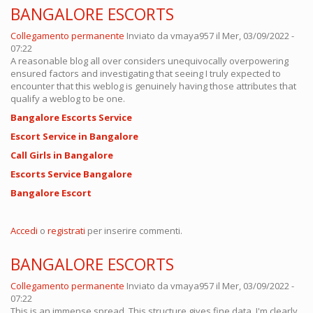
BANGALORE ESCORTS
Collegamento permanente
Inviato da
vmaya957
il Mer, 03/09/2022 -
07:22
A reasonable blog all over considers unequivocally overpowering
ensured factors and investigating that seeing I truly expected to
encounter that this weblog is genuinely having those attributes that
qualify a weblog to be one.
Bangalore Escorts Service
Escort Service in Bangalore
Call Girls in Bangalore
Escorts Service Bangalore
Bangalore Escort
Accedi
o
registrati
per inserire commenti.
BANGALORE ESCORTS
Collegamento permanente
Inviato da
vmaya957
il Mer, 03/09/2022 -
07:22
This is an immense spread. This structure gives fine data. I'm clearly