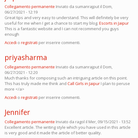
Collegamento permanente
Inviato da
sumanrajput
il Dom,
06/27/2021 - 12:19
Great tips and very easy to understand. This will definitely be very
useful for me when I get a chance to start my blog.
Escorts in Jaipur
This is a fantastic website and I can not recommend you guys
enough
Accedi
o
registrati
per inserire commenti.
priyasharma
Collegamento permanente
Inviato da
sumanrajput
il Dom,
06/27/2021 - 12:20
Much thanks for composing such an intriguing article on this point.
This has truly made me think and
Call Girls in Jaipur
I plan to peruse
more </a>
Accedi
o
registrati
per inserire commenti.
Jennifer
Collegamento permanente
Inviato da
ragol
il Mer, 09/15/2021 - 13:52
Excellent article. The writing style which you have used in this article
is very good and it made the article of better quality.