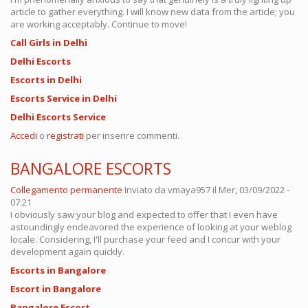
article to gather everything. I will know new data from the article; you
are working acceptably. Continue to move!
Call Girls in Delhi
Delhi Escorts
Escorts in Delhi
Escorts Service in Delhi
Delhi Escorts Service
Accedi
o
registrati
per inserire commenti.
BANGALORE ESCORTS
Collegamento permanente
Inviato da
vmaya957
il Mer, 03/09/2022 -
07:21
I obviously saw your blog and expected to offer that I even have
astoundingly endeavored the experience of looking at your weblog
locale. Considering, I'll purchase your feed and I concur with your
development again quickly.
Escorts in Bangalore
Escort in Bangalore
Bangalore Escort