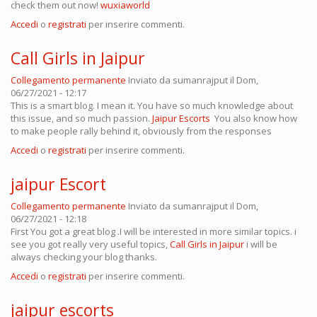
check them out now!
wuxiaworld
Accedi
o
registrati
per inserire commenti.
Call Girls in Jaipur
Collegamento permanente
Inviato da
sumanrajput
il Dom,
06/27/2021 - 12:17
This is a smart blog. I mean it. You have so much knowledge about
this issue, and so much passion.
Jaipur Escorts
You also know how
to make people rally behind it, obviously from the responses
Accedi
o
registrati
per inserire commenti.
jaipur Escort
Collegamento permanente
Inviato da
sumanrajput
il Dom,
06/27/2021 - 12:18
First You got a great blog .I will be interested in more similar topics. i
see you got really very useful topics,
Call Girls in Jaipur
i will be
always checking your blog thanks.
Accedi
o
registrati
per inserire commenti.
jaipur escorts