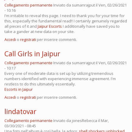
Collegamento permanente
Inviato da
sumanrajput
il Ven, 02/26/2021
- 10:16
I'm irritable to reveal this page. I need to thank you for your time for
this, especially the fundamental read!! I certainly genuinely regarded
all pieces of it and
Jaipur Escorts
I additionally have saved you to
take a gander at new data on your site.
Accedi
o
registrati
per inserire commenti.
Call Girls in Jaipur
Collegamento permanente
Inviato da
sumanrajput
il Ven, 02/26/2021
- 10:17
Every one of moderate data is set up by utilizing tremendous
numbers identified with experiencing immense agreement. I'm
restless to do this ultimately essentially.
Escorts in Jaipur
Accedi
o
registrati
per inserire commenti.
lindatovar
Collegamento permanente
Inviato da
jonesRebecca
il Mar,
03/30/2021 - 08:45
Una foto nell'album è così bella, la adoro.
shell shockers unblocked