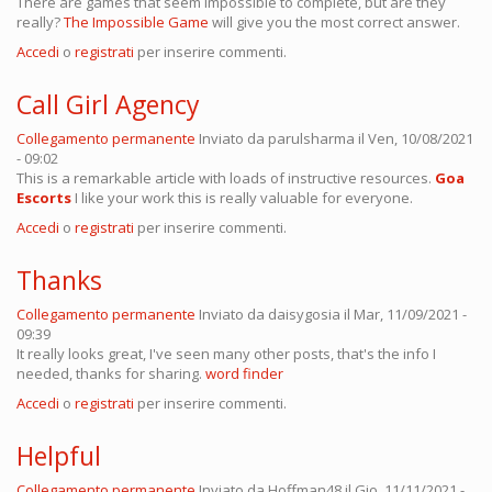
There are games that seem impossible to complete, but are they
really?
The Impossible Game
will give you the most correct answer.
Accedi
o
registrati
per inserire commenti.
Call Girl Agency
Collegamento permanente
Inviato da
parulsharma
il Ven, 10/08/2021
- 09:02
This is a remarkable article with loads of instructive resources.
Goa
Escorts
I like your work this is really valuable for everyone.
Accedi
o
registrati
per inserire commenti.
Thanks
Collegamento permanente
Inviato da
daisygosia
il Mar, 11/09/2021 -
09:39
It really looks great, I've seen many other posts, that's the info I
needed, thanks for sharing.
word finder
Accedi
o
registrati
per inserire commenti.
Helpful
Collegamento permanente
Inviato da
Hoffman48
il Gio, 11/11/2021 -