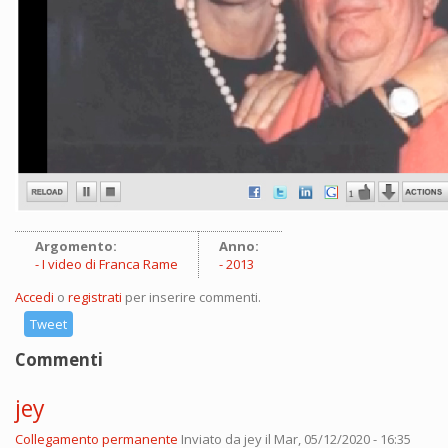
Argomento:
Anno:
I video di Franca Rame
2013
Accedi
o
registrati
per inserire commenti.
Tweet
Commenti
jey
Collegamento permanente
Inviato da
jey
il Mar, 05/12/2020 - 16:35