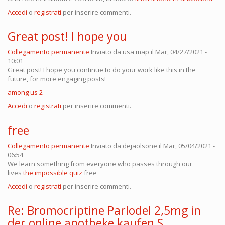
Accedi
o
registrati
per inserire commenti.
Great post! I hope you
Collegamento permanente
Inviato da
usa map
il Mar, 04/27/2021 -
10:01
Great post! I hope you continue to do your work like this in the
future, for more engaging posts!
among us 2
Accedi
o
registrati
per inserire commenti.
free
Collegamento permanente
Inviato da
dejaolsone
il Mar, 05/04/2021 -
06:54
We learn something from everyone who passes through our
lives
the impossible quiz
free
Accedi
o
registrati
per inserire commenti.
Re: Bromocriptine Parlodel 2,5mg in
der online apotheke kaufen S