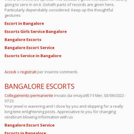
going to zero in on it. Goliath parts of records are given here.
Particularly dependably considered. Keep up the thoughtful
gestures
Escort in Bangalore
Escorts Girls Service Bangalore
Bangalore Escorts
Bangalore Escort Service
Escorts Service in Bangalore
Accedi
o
registrati
per inserire commenti.
BANGALORE ESCORTS
Collegamento permanente
Inviato da
vmaya957
il Mer, 03/09/2022 -
07:23
Your jewel is wavering and I close by you and skipping for a really
long time enlightening posts. Appreciative to you for changing
cerebrum blowing information with us
Bangalore Escort Service
Escorts in Bangalore