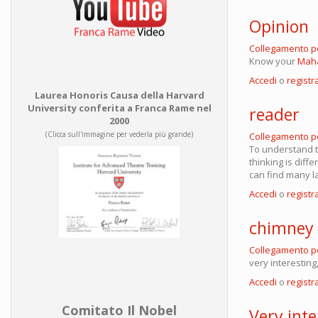
Opinion
Collegamento 
Know your
Maha
Accedi
o
registra
Laurea Honoris Causa della Harvard
University conferita a Franca Rame nel
reader
2000
(Clicca sull'immagine per vederla più grande)
Collegamento 
To understand t
thinking is dif
can find many l
Accedi
o
registra
chimney
Collegamento 
very interesting
Accedi
o
registra
Comitato Il Nobel
Very inte