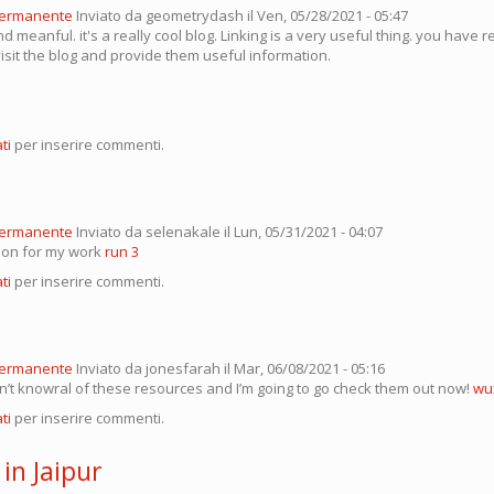
permanente
Inviato da
geometrydash
il Ven, 05/28/2021 - 05:47
and meanful. it's a really cool blog. Linking is a very useful thing. you have r
isit the blog and provide them useful information.
ti
per inserire commenti.
permanente
Inviato da
selenakale
il Lun, 05/31/2021 - 04:07
ion for my work
run 3
ti
per inserire commenti.
permanente
Inviato da
jonesfarah
il Mar, 06/08/2021 - 05:16
dn’t knowral of these resources and I’m going to go check them out now!
wu
ti
per inserire commenti.
 in Jaipur