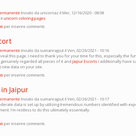
permanente
Inviato da
unicornaz
il Mer, 12/16/2020 - 08:08
it
unicorn coloring pages
ti
per inserire commenti.
cort
permanente
Inviato da
sumanrajput
il Ven, 02/26/2021 - 10:16
 reveal this page. I need to thank you for your time for this, especially the 
ly genuinely regarded all pieces of it and
Jaipur Escorts
I additionally have 
t new data on your site.
ti
per inserire commenti.
 in Jaipur
permanente
Inviato da
sumanrajput
il Ven, 02/26/2021 - 10:17
derate data is set up by utilizing tremendous numbers identified with exp
t. I'm restless to do this ultimately essentially.
ti
per inserire commenti.