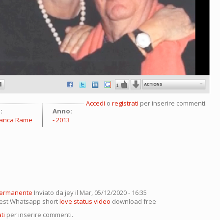
Accedi
o
registrati
per inserire commenti.
:
Anno:
Franca Rame
2013
permanente
Inviato da
jey
il Mar, 05/12/2020 - 16:35
 best Whatsapp short
love status video
download free
ti
per inserire commenti.