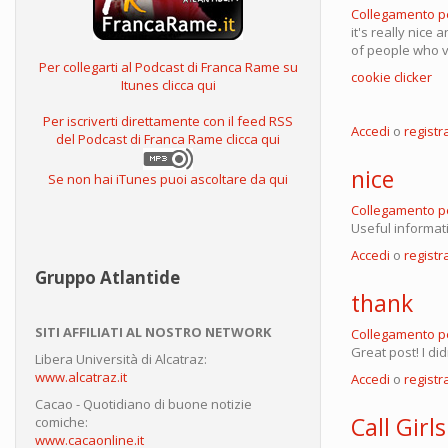
Collegamento 
it's really nice 
of people who v
Per collegarti al Podcast di Franca Rame su
cookie clicker
Itunes clicca qui
Per iscriverti direttamente con il feed RSS
Accedi
o
registra
del Podcast di Franca Rame clicca qui
nice
Se non hai iTunes puoi ascoltare da qui
Collegamento 
Useful informat
Accedi
o
registra
Gruppo Atlantide
thank
SITI AFFILIATI AL NOSTRO NETWORK
Collegamento 
Great post! I di
Libera Università di Alcatraz:
www.alcatraz.it
Accedi
o
registra
Cacao - Quotidiano di buone notizie
Call Girls
comiche:
www.cacaonline.it