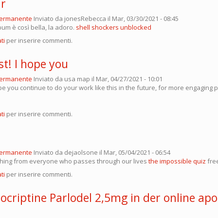
ar
permanente
Inviato da
jonesRebecca
il Mar, 03/30/2021 - 08:45
bum è così bella, la adoro.
shell shockers unblocked
ti
per inserire commenti.
t! I hope you
permanente
Inviato da
usa map
il Mar, 04/27/2021 - 10:01
pe you continue to do your work like this in the future, for more engaging p
ti
per inserire commenti.
permanente
Inviato da
dejaolsone
il Mar, 05/04/2021 - 06:54
hing from everyone who passes through our lives
the impossible quiz
fre
ti
per inserire commenti.
ocriptine Parlodel 2,5mg in der online ap