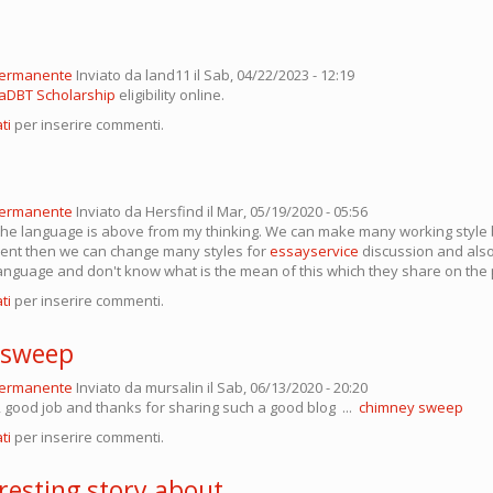
permanente
Inviato da
land11
il Sab, 04/22/2023 - 12:19
DBT Scholarship
eligibility online.
ti
per inserire commenti.
permanente
Inviato da
Hersfind
il Mar, 05/19/2020 - 05:56
he language is above from my thinking. We can make many working style b
ferent then we can change many styles for
essayservice
discussion and also
anguage and don't know what is the mean of this which they share on the
ti
per inserire commenti.
 sweep
permanente
Inviato da
mursalin
il Sab, 06/13/2020 - 20:20
, good job and thanks for sharing such a good blog ...
chimney sweep
ti
per inserire commenti.
resting story about