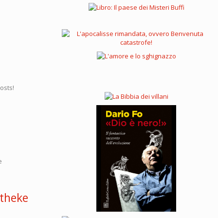
osts!
e
otheke