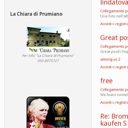
lindatov
Collegamento 
La Chiara di Prumiano
Una foto nell'al
Accedi
o
registra
Great pos
Collegamento 
Great post! I ho
Per info: "La Chiara di Prumiano"
among us 2
055-8075727
Accedi
o
registra
free
Collegamento 
We learn somet
Accedi
o
registra
Re: Brom
kaufen S