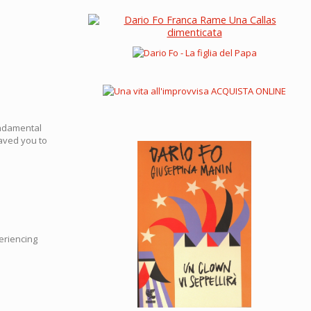
fundamental
saved you to
eriencing