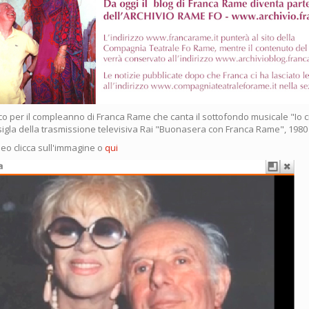
co per il compleanno di Franca Rame che canta il sottofondo musicale "Io 
igla della trasmissione televisiva Rai "Buonasera con Franca Rame", 1980
deo clicca sull'immagine o
qui