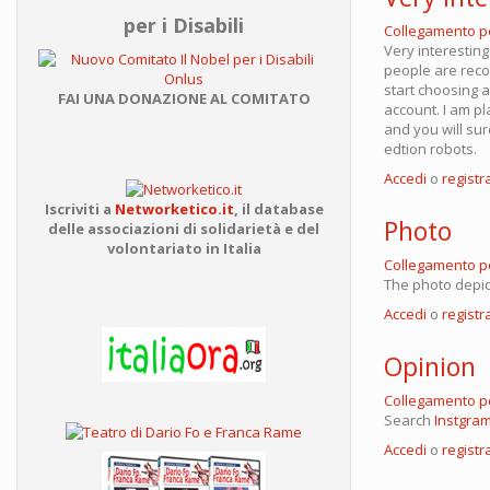
per i Disabili
Collegamento 
Very interesting
people are reco
start choosing 
FAI UNA DONAZIONE AL COMITATO
account. I am p
and you will su
edtion robots.
Accedi
o
registra
Iscriviti a
Networketico.it
,
il database
Photo
delle associazioni
di solidarietà e del
volontariato in Italia
Collegamento 
The photo depic
Accedi
o
registra
Opinion
Collegamento 
Search
Instgra
Accedi
o
registra