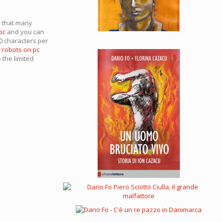
y that many
pc
and you can
0 characters per
 robots on pc
 the limited