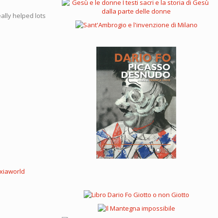
eally helped lots
xiaworld