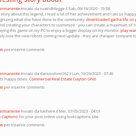
permanente
Inviato da
ruairidhlegge
il Sab, 09/19/2020 - 15:58
 story about this legend, I read a lot of her achievement and I am so happ
gnizing what she have done to the community.
downloaded gacha life on 
and creating your characters to customize - you can create a maximum of 1
laying this game on my PC to enjoy a bigger display on my monitor.
play war
rely love the new robots coming next update - they are cheaper compare to
ti
per inserire commenti.
permanente
Inviato da
dariusoliver262
il Lun, 10/26/2020 - 07:46
ts happy times.
Commercial Real Estate Dayton Ohio
ti
per inserire commenti.
permanente
Inviato da
lokihere
il Mer, 07/05/2023 - 04:01
m Captions
for your post online using lookcaptions site.
ti
per inserire commenti.