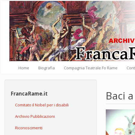
Salta al contenuto principale
Home
Biografia
Compagnia Teatrale Fo Rame
Cont
Baci a
FrancaRame.it
Comitato il Nobel per i disabili
Archivio Pubblicazioni
Riconoscimenti