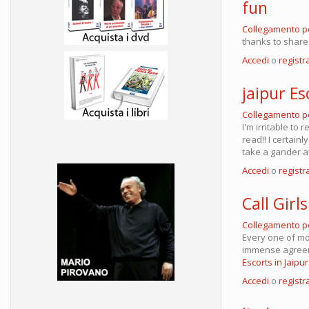
fun
Collegamento 
thanks to share 
Accedi
o
registra
jaipur Es
Collegamento 
I'm irritable to
read!! I certain
take a gander a
Accedi
o
registra
Call Girls
Collegamento 
Every one of mo
immense agreemen
Escorts in Jaipur
Accedi
o
registra