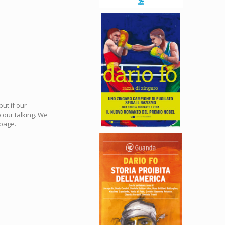
ut if our
 our talking. We
 page.