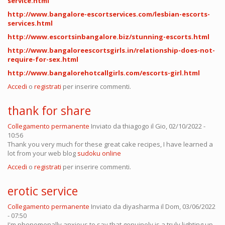
service.html
http://www.bangalore-escortservices.com/lesbian-escorts-
services.html
http://www.escortsinbangalore.biz/stunning-escorts.html
http://www.bangaloreescortsgirls.in/relationship-does-not-
require-for-sex.html
http://www.bangalorehotcallgirls.com/escorts-girl.html
Accedi
o
registrati
per inserire commenti.
thank for share
Collegamento permanente
Inviato da
thiagogo
il Gio, 02/10/2022 -
10:56
Thank you very much for these great cake recipes, I have learned a
lot from your web blog
sudoku online
Accedi
o
registrati
per inserire commenti.
erotic service
Collegamento permanente
Inviato da
diyasharma
il Dom, 03/06/2022
- 07:50
I'm phenomenally anxious to say that genuinely is a truly lighting up