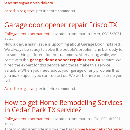
lean six sigma north dakota
Accedi
o
registrati
per inserire commenti.
Garage door opener repair Frisco TX
Collegamento permanente
Inviato da
jonemartin
il Mer, 09/15/2021 -
17:47
Now a day, a main issue is upcoming about Garage Door installed.
We always be ready to solve the people’s problem and be ready to
do something different for the customers. After a long while, we
came with the
garage door opener repair Frisco TX
service. We
hired the expert for this service and those make this service
valuable. When you need about your garage or any problem that
you make upset, you can contact us. We will be here on pick up your
call.
Accedi
o
registrati
per inserire commenti.
How to get Home Remodeling Services
in Cedar Park TX service?
Collegamento permanente
Inviato da
jonemartin
il Gio, 09/16/2021 -
15:29
Accent roofing remodeling give the best
Home Remodeling Services