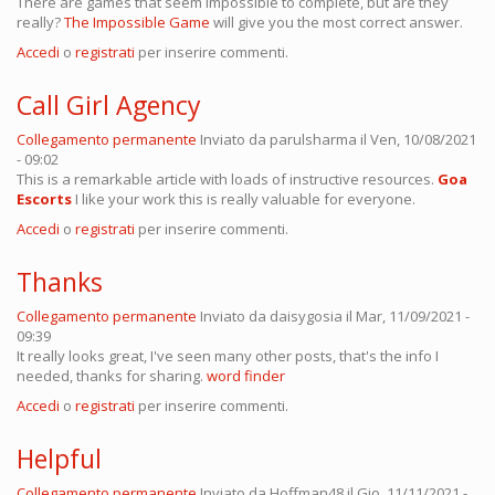
There are games that seem impossible to complete, but are they
really?
The Impossible Game
will give you the most correct answer.
Accedi
o
registrati
per inserire commenti.
Call Girl Agency
Collegamento permanente
Inviato da
parulsharma
il Ven, 10/08/2021
- 09:02
This is a remarkable article with loads of instructive resources.
Goa
Escorts
I like your work this is really valuable for everyone.
Accedi
o
registrati
per inserire commenti.
Thanks
Collegamento permanente
Inviato da
daisygosia
il Mar, 11/09/2021 -
09:39
It really looks great, I've seen many other posts, that's the info I
needed, thanks for sharing.
word finder
Accedi
o
registrati
per inserire commenti.
Helpful
Collegamento permanente
Inviato da
Hoffman48
il Gio, 11/11/2021 -