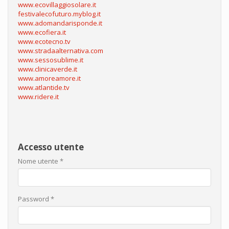
www.ecovillaggiosolare.it
festivalecofuturo.myblog.it
www.adomandarisponde.it
www.ecofiera.it
www.ecotecno.tv
www.stradaalternativa.com
www.sessosublime.it
www.clinicaverde.it
www.amoreamore.it
www.atlantide.tv
www.ridere.it
Accesso utente
Nome utente
*
Password
*