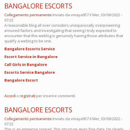
BANGALORE ESCORTS
Collegamento permanente
Inviato da
vmaya957
il Mer, 03/09/2022 -
07:22
A reasonable blog all over considers unequivocally overpowering
ensured factors and investigating that seeing I truly expected to
encounter that this weblog is genuinely having those attributes that
qualify a weblog to be one.
Bangalore Escorts Service
Escort Service in Bangalore
Call Girls in Bangalore
Escorts Service Bangalore
Bangalore Escort
Accedi
o
registrati
per inserire commenti.
BANGALORE ESCORTS
Collegamento permanente
Inviato da
vmaya957
il Mer, 03/09/2022 -
07:22
This is an immense spread. This structure gives fine data. I'm clearly