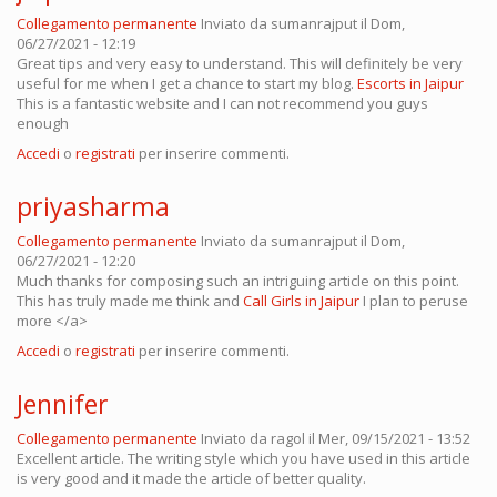
Collegamento permanente
Inviato da
sumanrajput
il Dom,
06/27/2021 - 12:19
Great tips and very easy to understand. This will definitely be very
useful for me when I get a chance to start my blog.
Escorts in Jaipur
This is a fantastic website and I can not recommend you guys
enough
Accedi
o
registrati
per inserire commenti.
priyasharma
Collegamento permanente
Inviato da
sumanrajput
il Dom,
06/27/2021 - 12:20
Much thanks for composing such an intriguing article on this point.
This has truly made me think and
Call Girls in Jaipur
I plan to peruse
more </a>
Accedi
o
registrati
per inserire commenti.
Jennifer
Collegamento permanente
Inviato da
ragol
il Mer, 09/15/2021 - 13:52
Excellent article. The writing style which you have used in this article
is very good and it made the article of better quality.