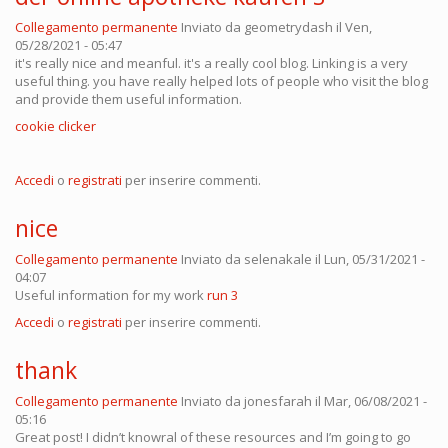
Collegamento permanente
Inviato da
geometrydash
il Ven,
05/28/2021 - 05:47
it's really nice and meanful. it's a really cool blog. Linking is a very
useful thing. you have really helped lots of people who visit the blog
and provide them useful information.
cookie clicker
Accedi
o
registrati
per inserire commenti.
nice
Collegamento permanente
Inviato da
selenakale
il Lun, 05/31/2021 -
04:07
Useful information for my work
run 3
Accedi
o
registrati
per inserire commenti.
thank
Collegamento permanente
Inviato da
jonesfarah
il Mar, 06/08/2021 -
05:16
Great post! I didn’t knowral of these resources and I’m going to go