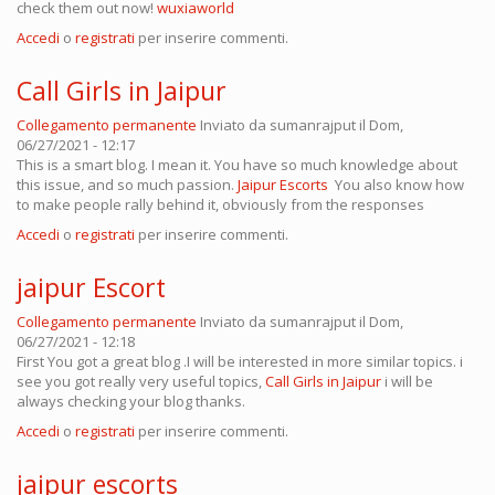
check them out now!
wuxiaworld
Accedi
o
registrati
per inserire commenti.
Call Girls in Jaipur
Collegamento permanente
Inviato da
sumanrajput
il Dom,
06/27/2021 - 12:17
This is a smart blog. I mean it. You have so much knowledge about
this issue, and so much passion.
Jaipur Escorts
You also know how
to make people rally behind it, obviously from the responses
Accedi
o
registrati
per inserire commenti.
jaipur Escort
Collegamento permanente
Inviato da
sumanrajput
il Dom,
06/27/2021 - 12:18
First You got a great blog .I will be interested in more similar topics. i
see you got really very useful topics,
Call Girls in Jaipur
i will be
always checking your blog thanks.
Accedi
o
registrati
per inserire commenti.
jaipur escorts