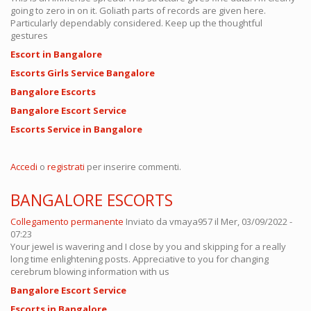
going to zero in on it. Goliath parts of records are given here.
Particularly dependably considered. Keep up the thoughtful
gestures
Escort in Bangalore
Escorts Girls Service Bangalore
Bangalore Escorts
Bangalore Escort Service
Escorts Service in Bangalore
Accedi
o
registrati
per inserire commenti.
BANGALORE ESCORTS
Collegamento permanente
Inviato da
vmaya957
il Mer, 03/09/2022 -
07:23
Your jewel is wavering and I close by you and skipping for a really
long time enlightening posts. Appreciative to you for changing
cerebrum blowing information with us
Bangalore Escort Service
Escorts in Bangalore