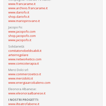
www.francarame.it
www.archivio.francarame.it
www.dariofo.it
shop.dariofo.it
www.mariopirovano.it
Jacopo Fo:
www.jacopofo.com
shop.jacopofo.com
www.jacopofo.it
Solidarietà:
comitatonobeldisabili.it
arteirregolare
www.networketico.com
www.comicoterapia.it
Merci Dolci srl:
www.commercioetico.it
www.mercidolci.it
www.energiaarcobaleno.com
Eleonora Albanese:
www.eleonoraalbanese.it
I NOSTRI PROGETTI:
www.ilteatrofabene.it