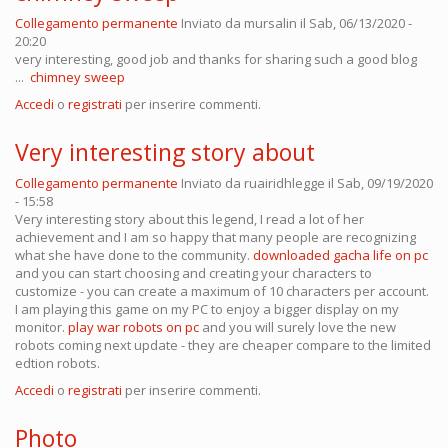
Collegamento permanente
Inviato da
mursalin
il Sab, 06/13/2020 -
20:20
very interesting, good job and thanks for sharing such a good blog
...
chimney sweep
Accedi
o
registrati
per inserire commenti.
Very interesting story about
Collegamento permanente
Inviato da
ruairidhlegge
il Sab, 09/19/2020
- 15:58
Very interesting story about this legend, I read a lot of her
achievement and I am so happy that many people are recognizing
what she have done to the community.
downloaded gacha life on pc
and you can start choosing and creating your characters to
customize - you can create a maximum of 10 characters per account.
I am playing this game on my PC to enjoy a bigger display on my
monitor.
play war robots on pc
and you will surely love the new
robots coming next update - they are cheaper compare to the limited
edtion robots.
Accedi
o
registrati
per inserire commenti.
Photo