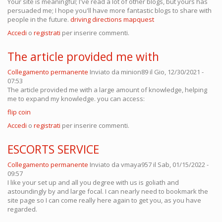
Your site is meaningful; I've read a lot of other blogs, but yours has
persuaded me; I hope you'll have more fantastic blogs to share with
people in the future.
driving directions mapquest
Accedi
o
registrati
per inserire commenti.
The article provided me with
Collegamento permanente
Inviato da
minion89
il Gio, 12/30/2021 -
07:53
The article provided me with a large amount of knowledge, helping
me to expand my knowledge. you can access:
flip coin
Accedi
o
registrati
per inserire commenti.
ESCORTS SERVICE
Collegamento permanente
Inviato da
vmaya957
il Sab, 01/15/2022 -
09:57
I like your set up and all you degree with us is goliath and
astoundingly by and large focal. I can nearly need to bookmark the
site page so I can come really here again to get you, as you have
regarded.