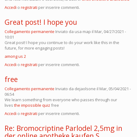
Accedi
o
registrati
per inserire commenti.
Great post! I hope you
Collegamento permanente
Inviato da
usa map
il Mar, 04/27/2021 -
10:01
Great post! I hope you continue to do your work like this in the
future, for more engaging posts!
among us 2
Accedi
o
registrati
per inserire commenti.
free
Collegamento permanente
Inviato da
dejaolsone
il Mar, 05/04/2021 -
06:54
We learn something from everyone who passes through our
lives
the impossible quiz
free
Accedi
o
registrati
per inserire commenti.
Re: Bromocriptine Parlodel 2,5mg in
der online apotheke kaufen S