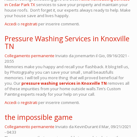
in Cedar Park TX
services to save your property and maintain your
house roofs. Don’t forget it, our experts always ready to help. Make
your house save and lives happily.
Accedi
o
registrati
per inserire commenti.
Pressure Washing Services in Knoxville
TN
Collegamento permanente
Inviato da
jonemartin
il Gio, 09/16/2021 -
20:55
Memories make you happy and recall your flashback. It blog tell us,
by Photogrpahy you can save your small , small beautifulls
memories. I will tell you more thing that will proved beneficial for
you. Our
pressure washing services in Knoxville TN
removes all
of these impurities from your home outside walls.Tim’s Custom
Painting experts ready for your help on your call.
Accedi
o
registrati
per inserire commenti.
the impossible game
Collegamento permanente
Inviato da
KevinDurant
il Mar, 09/21/2021
- 04:33