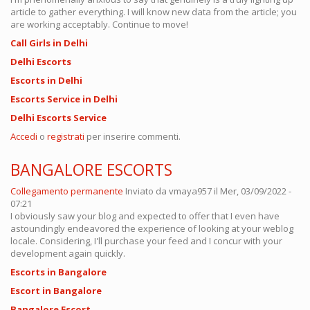
article to gather everything. I will know new data from the article; you
are working acceptably. Continue to move!
Call Girls in Delhi
Delhi Escorts
Escorts in Delhi
Escorts Service in Delhi
Delhi Escorts Service
Accedi
o
registrati
per inserire commenti.
BANGALORE ESCORTS
Collegamento permanente
Inviato da
vmaya957
il Mer, 03/09/2022 -
07:21
I obviously saw your blog and expected to offer that I even have
astoundingly endeavored the experience of looking at your weblog
locale. Considering, I'll purchase your feed and I concur with your
development again quickly.
Escorts in Bangalore
Escort in Bangalore
Bangalore Escort