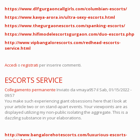
https://www.dlfgurgaoncallgirls.com/columbian-escorts/
https://www.kavya-arora.in/ultra-sexy-escorts.html
https://www.thegurgaonescorts.com/spanking-escorts/
https://www.hifimodelescortsgurgaon.com/duo-escorts.php
http://www.vipbangalorescorts.com/redhead-escorts-
service.html
Accedi
o
registrati
per inserire commenti.
ESCORTS SERVICE
Collegamento permanente
Inviato da
vmaya957
il Sab, 01/15/2022 -
09:57
You make such experiencing giant obsessions here that I look at
your article two or on stand-apart events. Your viewpoints are as
displayed utilizing my non-public isolating the aggregate. This is a
dazzling substance in your elaborations.
http://www.bangalorehotescorts.com/luxurious-escorts-