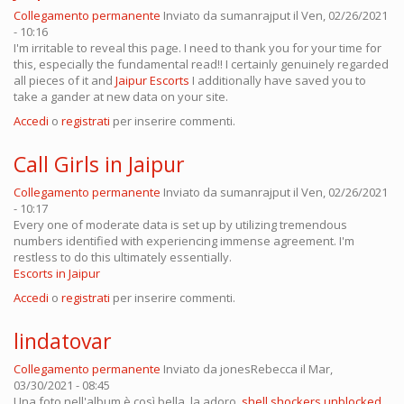
Collegamento permanente
Inviato da
sumanrajput
il Ven, 02/26/2021
- 10:16
I'm irritable to reveal this page. I need to thank you for your time for
this, especially the fundamental read!! I certainly genuinely regarded
all pieces of it and
Jaipur Escorts
I additionally have saved you to
take a gander at new data on your site.
Accedi
o
registrati
per inserire commenti.
Call Girls in Jaipur
Collegamento permanente
Inviato da
sumanrajput
il Ven, 02/26/2021
- 10:17
Every one of moderate data is set up by utilizing tremendous
numbers identified with experiencing immense agreement. I'm
restless to do this ultimately essentially.
Escorts in Jaipur
Accedi
o
registrati
per inserire commenti.
lindatovar
Collegamento permanente
Inviato da
jonesRebecca
il Mar,
03/30/2021 - 08:45
Una foto nell'album è così bella, la adoro.
shell shockers unblocked