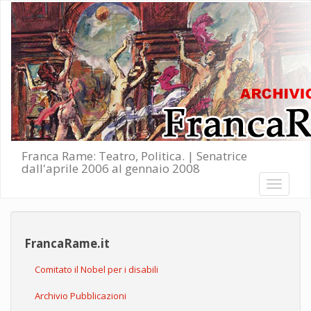
Salta al contenuto principale
Franca Rame: Teatro, Politica. | Senatrice
dall'aprile 2006 al gennaio 2008
Toggle
navigati
FrancaRame.it
Comitato il Nobel per i disabili
Archivio Pubblicazioni