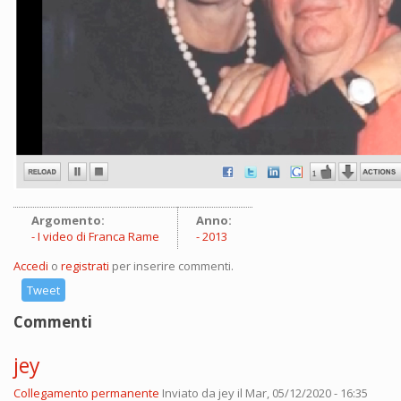
Argomento:
Anno:
I video di Franca Rame
2013
Accedi
o
registrati
per inserire commenti.
Tweet
Commenti
jey
Collegamento permanente
Inviato da
jey
il Mar, 05/12/2020 - 16:35