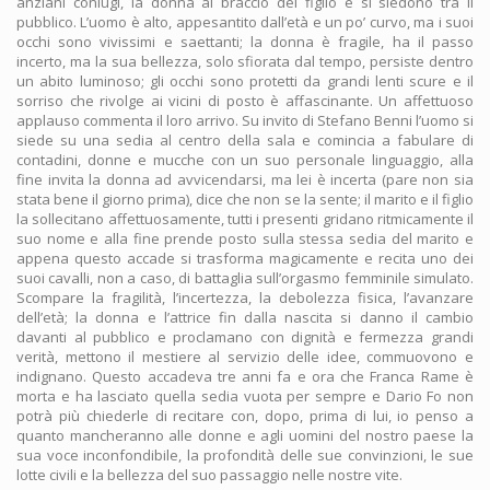
anziani coniugi, la donna al braccio del figlio e si siedono tra il
pubblico. L’uomo è alto, appesantito dall’età e un po’ curvo, ma i suoi
occhi sono vivissimi e saettanti; la donna è fragile, ha il passo
incerto, ma la sua bellezza, solo sfiorata dal tempo, persiste dentro
un abito luminoso; gli occhi sono protetti da grandi lenti scure e il
sorriso che rivolge ai vicini di posto è affascinante. Un affettuoso
applauso commenta il loro arrivo. Su invito di Stefano Benni l’uomo si
siede su una sedia al centro della sala e comincia a fabulare di
contadini, donne e mucche con un suo personale linguaggio, alla
fine invita la donna ad avvicendarsi, ma lei è incerta (pare non sia
stata bene il giorno prima), dice che non se la sente; il marito e il figlio
la sollecitano affettuosamente, tutti i presenti gridano ritmicamente il
suo nome e alla fine prende posto sulla stessa sedia del marito e
appena questo accade si trasforma magicamente e recita uno dei
suoi cavalli, non a caso, di battaglia sull’orgasmo femminile simulato.
Scompare la fragilità, l’incertezza, la debolezza fisica, l’avanzare
dell’età; la donna e l’attrice fin dalla nascita si danno il cambio
davanti al pubblico e proclamano con dignità e fermezza grandi
verità, mettono il mestiere al servizio delle idee, commuovono e
indignano. Questo accadeva tre anni fa e ora che Franca Rame è
morta e ha lasciato quella sedia vuota per sempre e Dario Fo non
potrà più chiederle di recitare con, dopo, prima di lui, io penso a
quanto mancheranno alle donne e agli uomini del nostro paese la
sua voce inconfondibile, la profondità delle sue convinzioni, le sue
lotte civili e la bellezza del suo passaggio nelle nostre vite.