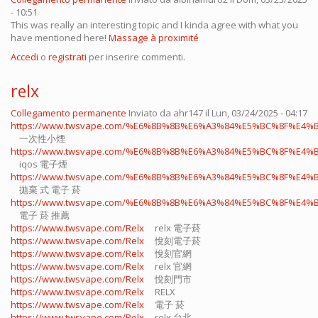
- 10:51
This was really an interesting topic and I kinda agree with what you
have mentioned here!
Massage à proximité
Accedi
o
registrati
per inserire commenti.
relx
Collegamento permanente
Inviato da
ahr147
il Lun, 03/24/2025 - 04:17
https://www.twsvape.com/%E6%8B%8B%E6%A3%84%E5%BC%8F%E4%B
一次性小煙
https://www.twsvape.com/%E6%8B%8B%E6%A3%84%E5%BC%8F%E4%B
iqos 電子煙​
https://www.twsvape.com/%E6%8B%8B%E6%A3%84%E5%BC%8F%E4%B
拋棄 式 電子 菸​
https://www.twsvape.com/%E6%8B%8B%E6%A3%84%E5%BC%8F%E4%B
電子 菸 推薦
https://www.twsvape.com/Relx
relx 電子菸
https://www.twsvape.com/Relx
悅刻電子菸
https://www.twsvape.com/Relx
悅刻官網
https://www.twsvape.com/Relx
relx 官網
https://www.twsvape.com/Relx
悅刻門市
https://www.twsvape.com/Relx
RELX
https://www.twsvape.com/Relx
電子 菸
https://www.twsvape.com/Relx
relx 台北