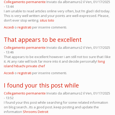
Collegamento permanente
Inviato da
albinamuro2
il Ven, 01/17/2025
- 13:44
I am unable to read articles online very often, but I’m glad I did today.
This is very well written and your points are well-expressed. Please,
don’t ever stop writing.
situs toto
Accedi
o
registrati
per inserire commenti.
That appears to be excellent
Collegamento permanente
Inviato da
albinamuro2
il Ven, 01/17/2025
- 13:46
That appears to be excellent however i am still not too sure that I like
it. At any rate will look far more into it and decide personally!
long
island hibachi private chef
Accedi
o
registrati
per inserire commenti.
I found your this post while
Collegamento permanente
Inviato da
albinamuro2
il Ven, 01/17/2025
- 13:52
I found your this post while searching for some related information
on blog search...Its a good post..keep posting and update the
information
Shrooms Detroit