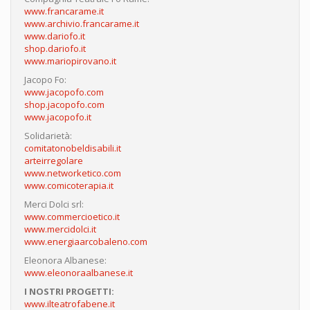
www.francarame.it
www.archivio.francarame.it
www.dariofo.it
shop.dariofo.it
www.mariopirovano.it
Jacopo Fo:
www.jacopofo.com
shop.jacopofo.com
www.jacopofo.it
Solidarietà:
comitatonobeldisabili.it
arteirregolare
www.networketico.com
www.comicoterapia.it
Merci Dolci srl:
www.commercioetico.it
www.mercidolci.it
www.energiaarcobaleno.com
Eleonora Albanese:
www.eleonoraalbanese.it
I NOSTRI PROGETTI:
www.ilteatrofabene.it