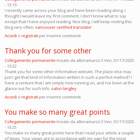
- 13:19
I recently came across your blog and have been reading along. I
thought I would leave my first comment. I don't know what to say
except that I have enjoyed reading. Nice blog. I will keep visiting this
blog very often.
vancouver certified translator
Accedi
o
registrati
per inserire commenti.
Thank you for some other
Collegamento permanente
Inviato da
albinamuro2
il Ven, 01/17/2025
- 13:22
Thank you for some other informative website. The place else may
just I get that kind of information written in such a perfect method? I
have a venture that I am simply now running on, and I’ve been at the
glance out for such info.
salon langley
Accedi
o
registrati
per inserire commenti.
You make so many great points
Collegamento permanente
Inviato da
albinamuro2
il Ven, 01/17/2025
- 13:25
You make so many great points here that I read your article a couple
of times. Your views are in accordance with my own for the most