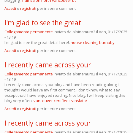
blogging..
hair salon north vancouver bc
Accedi
o
registrati
per inserire commenti.
I'm glad to see the great
Collegamento permanente
Inviato da
albinamuro2
il Ven, 01/17/2025
- 13:19
I'm glad to see the great detail here!.
house cleaning burnaby
Accedi
o
registrati
per inserire commenti.
I recently came across your
Collegamento permanente
Inviato da
albinamuro2
il Ven, 01/17/2025
- 13:19
I recently came across your blog and have been reading along. I
thought I would leave my first comment. I don't know what to say
except that I have enjoyed reading. Nice blog. I will keep visiting this
blog very often.
vancouver certified translator
Accedi
o
registrati
per inserire commenti.
I recently came across your
Collegamento permanente
Inviato da
albinamuro2
il Ven, 01/17/2025