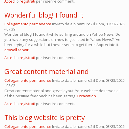
Accedi
o
registrati
per inserire commenti.
Wonderful blog! I found it
Collegamento permanente
Inviato da
albinamuro2
il Dom, 03/23/2025
- 07:39
Wonderful blog! I found it while surfing around on Yahoo News. Do
you have any suggestions on how to get listed in Yahoo News? I’ve
been trying for a while but I never seem to get there! Appreciate it.
drywall repair
Accedi
o
registrati
per inserire commenti.
Great content material and
Collegamento permanente
Inviato da
albinamuro2
il Dom, 03/23/2025
- 08:02
Great content material and great layout. Your website deserves all
of the positive feedback it’s been getting.
Excavation
Accedi
o
registrati
per inserire commenti.
This blog website is pretty
Collegamento permanente
Inviato da
albinamuro2
il Dom, 03/23/2025