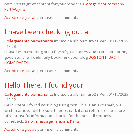
part. This is great content for your readers.
Garage door company
Fort Wayne
Accedi
o
registrati
per inserire commenti.
I have been checking out a
Collegamento permanente
Inviato da
albinamuro2
il Ven, 01/17/2025
- 13:28
I have been checking out a few of your stories and i can state pretty
good stuff. I will definitely bookmark your blog
BOSTON HIBACHI
HOME PARTY
Accedi
o
registrati
per inserire commenti.
Hello There. I found your
Collegamento permanente
Inviato da
albinamuro2
il Ven, 01/17/2025
- 13:32
Hello There. I found your blog using msn. This is an extremely well
written article. I will be sure to bookmark it and return to read more
of your useful information. Thanks for the post. I’ll certainly
comeback.
Salon massage relaxant Paris
Accedi
o
registrati
per inserire commenti.