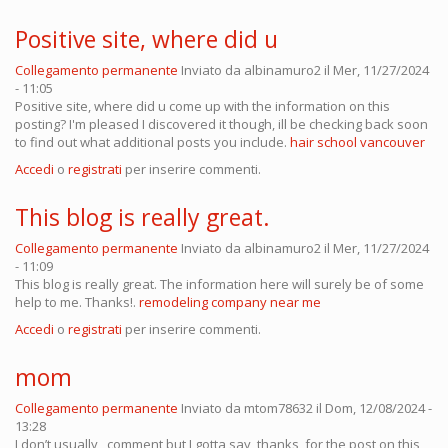
Positive site, where did u
Collegamento permanente
Inviato da
albinamuro2
il Mer, 11/27/2024
- 11:05
Positive site, where did u come up with the information on this
posting? I'm pleased I discovered it though, ill be checking back soon
to find out what additional posts you include.
hair school vancouver
Accedi
o
registrati
per inserire commenti.
This blog is really great.
Collegamento permanente
Inviato da
albinamuro2
il Mer, 11/27/2024
- 11:09
This blog is really great. The information here will surely be of some
help to me. Thanks!.
remodeling company near me
Accedi
o
registrati
per inserire commenti.
mom
Collegamento permanente
Inviato da
mtom78632
il Dom, 12/08/2024 -
13:28
I don’t usually comment but I gotta say thanks for the post on this