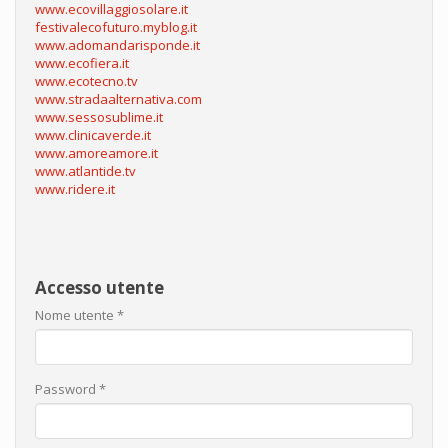
www.ecovillaggiosolare.it
festivalecofuturo.myblog.it
www.adomandarisponde.it
www.ecofiera.it
www.ecotecno.tv
www.stradaalternativa.com
www.sessosublime.it
www.clinicaverde.it
www.amoreamore.it
www.atlantide.tv
www.ridere.it
Accesso utente
Nome utente
*
Password
*