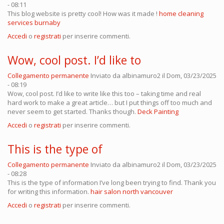
- 08:11
This blog website is pretty cool! How was it made !
home cleaning
services burnaby
Accedi
o
registrati
per inserire commenti.
Wow, cool post. I’d like to
Collegamento permanente
Inviato da
albinamuro2
il Dom, 03/23/2025
- 08:19
Wow, cool post. I’d like to write like this too – taking time and real
hard work to make a great article… but I put things off too much and
never seem to get started. Thanks though.
Deck Painting
Accedi
o
registrati
per inserire commenti.
This is the type of
Collegamento permanente
Inviato da
albinamuro2
il Dom, 03/23/2025
- 08:28
This is the type of information I’ve long been trying to find. Thank you
for writing this information.
hair salon north vancouver
Accedi
o
registrati
per inserire commenti.