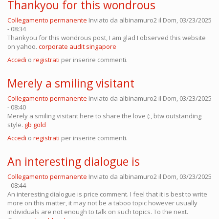
Thankyou for this wondrous
Collegamento permanente
Inviato da
albinamuro2
il Dom, 03/23/2025
- 08:34
Thankyou for this wondrous post, I am glad I observed this website
on yahoo.
corporate audit singapore
Accedi
o
registrati
per inserire commenti.
Merely a smiling visitant
Collegamento permanente
Inviato da
albinamuro2
il Dom, 03/23/2025
- 08:40
Merely a smiling visitant here to share the love (:, btw outstanding
style.
gb gold
Accedi
o
registrati
per inserire commenti.
An interesting dialogue is
Collegamento permanente
Inviato da
albinamuro2
il Dom, 03/23/2025
- 08:44
An interesting dialogue is price comment. I feel that it is best to write
more on this matter, it may not be a taboo topic however usually
individuals are not enough to talk on such topics. To the next.