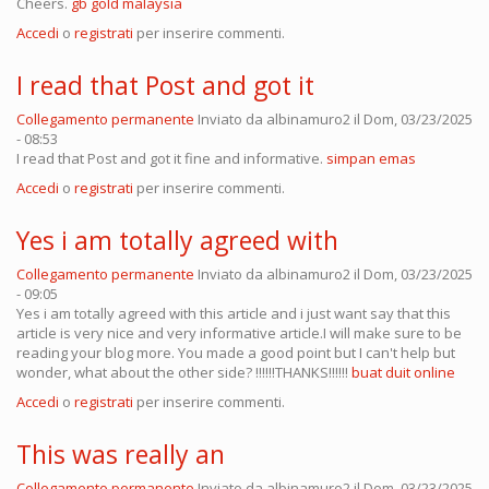
Cheers.
gb gold malaysia
Accedi
o
registrati
per inserire commenti.
I read that Post and got it
Collegamento permanente
Inviato da
albinamuro2
il Dom, 03/23/2025
- 08:53
I read that Post and got it fine and informative.
simpan emas
Accedi
o
registrati
per inserire commenti.
Yes i am totally agreed with
Collegamento permanente
Inviato da
albinamuro2
il Dom, 03/23/2025
- 09:05
Yes i am totally agreed with this article and i just want say that this
article is very nice and very informative article.I will make sure to be
reading your blog more. You made a good point but I can't help but
wonder, what about the other side? !!!!!!THANKS!!!!!!
buat duit online
Accedi
o
registrati
per inserire commenti.
This was really an
Collegamento permanente
Inviato da
albinamuro2
il Dom, 03/23/2025