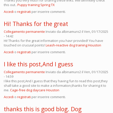
Thanks you very much for sharing these links. Will definitely check
this out..
Puppy training Spring TX
Accedi
o
registrati
per inserire commenti.
Hi! Thanks for the great
Collegamento permanente
Inviato da
albinamuro2
il Ven, 01/17/2025
- 14:42
Hi! Thanks for the great information you havr provided! You have
touched on crucuial points!
Leash-reactive dog training Houston
Accedi
o
registrati
per inserire commenti.
I like this post,And I guess
Collegamento permanente
Inviato da
albinamuro2
il Ven, 01/17/2025
- 14:59
I like this post,And I guess that they having fun to read this post,they
shall take a good site to make a information,thanks for sharing it to
me.
Cage-free dog daycare Houston
Accedi
o
registrati
per inserire commenti.
thanks this is good blog. Dog