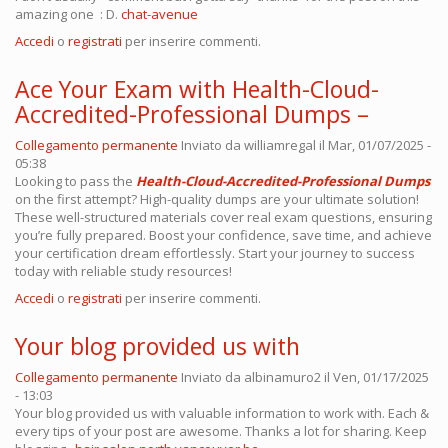
amazing one : D.
chat-avenue
Accedi
o
registrati
per inserire commenti.
Ace Your Exam with Health-Cloud-
Accredited-Professional Dumps –
Collegamento permanente
Inviato da
williamregal
il Mar, 01/07/2025 -
05:38
Looking to pass the
Health-Cloud-Accredited-Professional Dumps
on the first attempt? High-quality dumps are your ultimate solution!
These well-structured materials cover real exam questions, ensuring
you’re fully prepared. Boost your confidence, save time, and achieve
your certification dream effortlessly. Start your journey to success
today with reliable study resources!
Accedi
o
registrati
per inserire commenti.
Your blog provided us with
Collegamento permanente
Inviato da
albinamuro2
il Ven, 01/17/2025
- 13:03
Your blog provided us with valuable information to work with. Each &
every tips of your post are awesome. Thanks a lot for sharing. Keep