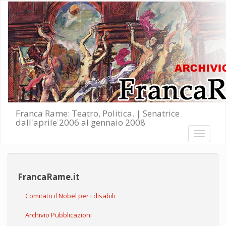
Salta al contenuto principale
Franca Rame: Teatro, Politica. | Senatrice
dall'aprile 2006 al gennaio 2008
Toggle
navigati
FrancaRame.it
Comitato il Nobel per i disabili
Archivio Pubblicazioni