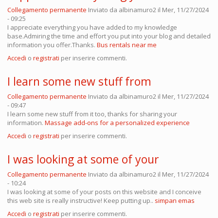
Collegamento permanente
Inviato da
albinamuro2
il Mer, 11/27/2024
- 09:25
I appreciate everything you have added to my knowledge
base.Admiring the time and effort you put into your blog and detailed
information you offer.Thanks.
Bus rentals near me
Accedi
o
registrati
per inserire commenti.
I learn some new stuff from
Collegamento permanente
Inviato da
albinamuro2
il Mer, 11/27/2024
- 09:47
I learn some new stuff from it too, thanks for sharing your
information.
Massage add-ons for a personalized experience
Accedi
o
registrati
per inserire commenti.
I was looking at some of your
Collegamento permanente
Inviato da
albinamuro2
il Mer, 11/27/2024
- 10:24
I was looking at some of your posts on this website and I conceive
this web site is really instructive! Keep putting up..
simpan emas
Accedi
o
registrati
per inserire commenti.