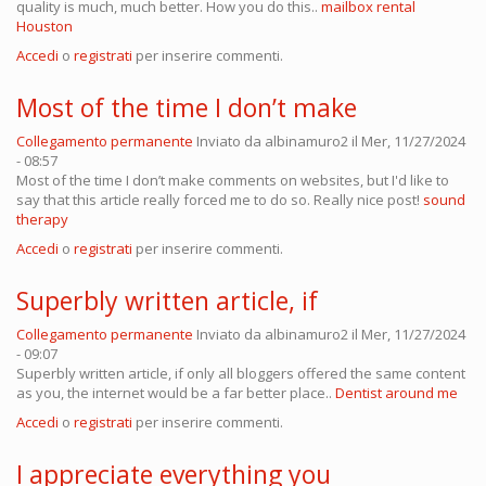
quality is much, much better. How you do this..
mailbox rental
Houston
Accedi
o
registrati
per inserire commenti.
Most of the time I don’t make
Collegamento permanente
Inviato da
albinamuro2
il Mer, 11/27/2024
- 08:57
Most of the time I don’t make comments on websites, but I'd like to
say that this article really forced me to do so. Really nice post!
sound
therapy
Accedi
o
registrati
per inserire commenti.
Superbly written article, if
Collegamento permanente
Inviato da
albinamuro2
il Mer, 11/27/2024
- 09:07
Superbly written article, if only all bloggers offered the same content
as you, the internet would be a far better place..
Dentist around me
Accedi
o
registrati
per inserire commenti.
I appreciate everything you