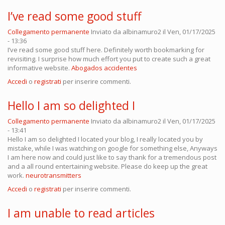
I’ve read some good stuff
Collegamento permanente
Inviato da
albinamuro2
il Ven, 01/17/2025
- 13:36
I’ve read some good stuff here. Definitely worth bookmarking for
revisiting. I surprise how much effort you put to create such a great
informative website.
Abogados accidentes
Accedi
o
registrati
per inserire commenti.
Hello I am so delighted I
Collegamento permanente
Inviato da
albinamuro2
il Ven, 01/17/2025
- 13:41
Hello I am so delighted I located your blog, I really located you by
mistake, while I was watching on google for something else, Anyways
I am here now and could just like to say thank for a tremendous post
and a all round entertaining website. Please do keep up the great
work.
neurotransmitters
Accedi
o
registrati
per inserire commenti.
I am unable to read articles