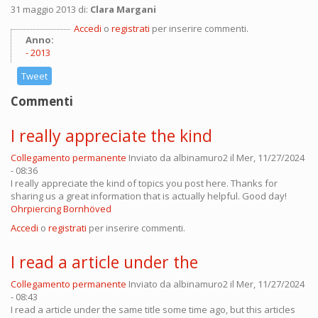
31 maggio 2013 di:
Clara Margani
Accedi
o
registrati
per inserire commenti.
Anno:
2013
Tweet
Commenti
I really appreciate the kind
Collegamento permanente
Inviato da
albinamuro2
il Mer, 11/27/2024
- 08:36
I really appreciate the kind of topics you post here. Thanks for
sharing us a great information that is actually helpful. Good day!
Ohrpiercing Bornhöved
Accedi
o
registrati
per inserire commenti.
I read a article under the
Collegamento permanente
Inviato da
albinamuro2
il Mer, 11/27/2024
- 08:43
I read a article under the same title some time ago, but this articles