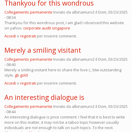
Thankyou for this wondrous
Collegamento permanente
Inviato da
albinamuro2
il Dom, 03/23/2025
- 08:34
Thankyou for this wondrous post, I am glad I observed this website
on yahoo.
corporate audit singapore
Accedi
o
registrati
per inserire commenti.
Merely a smiling visitant
Collegamento permanente
Inviato da
albinamuro2
il Dom, 03/23/2025
- 08:40
Merely a smiling visitant here to share the love (:, btw outstanding
style.
gb gold
Accedi
o
registrati
per inserire commenti.
An interesting dialogue is
Collegamento permanente
Inviato da
albinamuro2
il Dom, 03/23/2025
- 08:44
An interesting dialogue is price comment. I feel that it is best to write
more on this matter, it may not be a taboo topic however usually
individuals are not enough to talk on such topics. To the next.