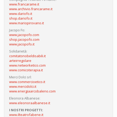
www.francarame.it
www.archivio.francarame.it
www.dariofo.it
shop.dariofo.it
www.mariopirovano.it
Jacopo Fo:
www.jacopofo.com
shop.jacopofo.com
www.jacopofo.it
Solidarietà:
comitatonobeldisabili.it
arteirregolare
www.networketico.com
www.comicoterapia.it
Merci Dolci srl:
www.commercioetico.it
www.mercidolci.it
www.energiaarcobaleno.com
Eleonora Albanese:
www.eleonoraalbanese.it
I NOSTRI PROGETTI:
www.ilteatrofabene.it