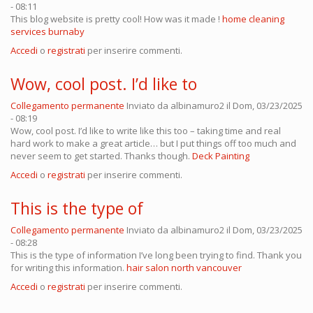
- 08:11
This blog website is pretty cool! How was it made !
home cleaning
services burnaby
Accedi
o
registrati
per inserire commenti.
Wow, cool post. I’d like to
Collegamento permanente
Inviato da
albinamuro2
il Dom, 03/23/2025
- 08:19
Wow, cool post. I’d like to write like this too – taking time and real
hard work to make a great article… but I put things off too much and
never seem to get started. Thanks though.
Deck Painting
Accedi
o
registrati
per inserire commenti.
This is the type of
Collegamento permanente
Inviato da
albinamuro2
il Dom, 03/23/2025
- 08:28
This is the type of information I’ve long been trying to find. Thank you
for writing this information.
hair salon north vancouver
Accedi
o
registrati
per inserire commenti.