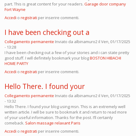
part. This is great content for your readers.
Garage door company
Fort Wayne
Accedi
o
registrati
per inserire commenti.
I have been checking out a
Collegamento permanente
Inviato da
albinamuro2
il Ven, 01/17/2025
- 13:28
I have been checking out a few of your stories and i can state pretty
good stuff. I will definitely bookmark your blog
BOSTON HIBACHI
HOME PARTY
Accedi
o
registrati
per inserire commenti.
Hello There. I found your
Collegamento permanente
Inviato da
albinamuro2
il Ven, 01/17/2025
- 13:32
Hello There. I found your blog using msn. This is an extremely well
written article. I will be sure to bookmark it and return to read more
of your useful information. Thanks for the post. I’ll certainly
comeback.
Salon massage relaxant Paris
Accedi
o
registrati
per inserire commenti.