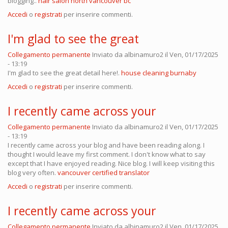
blogging..
hair salon north vancouver bc
Accedi
o
registrati
per inserire commenti.
I'm glad to see the great
Collegamento permanente
Inviato da
albinamuro2
il Ven, 01/17/2025
- 13:19
I'm glad to see the great detail here!.
house cleaning burnaby
Accedi
o
registrati
per inserire commenti.
I recently came across your
Collegamento permanente
Inviato da
albinamuro2
il Ven, 01/17/2025
- 13:19
I recently came across your blog and have been reading along. I
thought I would leave my first comment. I don't know what to say
except that I have enjoyed reading. Nice blog. I will keep visiting this
blog very often.
vancouver certified translator
Accedi
o
registrati
per inserire commenti.
I recently came across your
Collegamento permanente
Inviato da
albinamuro2
il Ven, 01/17/2025