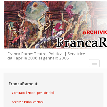
Salta al contenuto principale
Franca Rame: Teatro, Politica. | Senatrice
dall'aprile 2006 al gennaio 2008
Toggle
navigati
FrancaRame.it
Comitato il Nobel per i disabili
Archivio Pubblicazioni