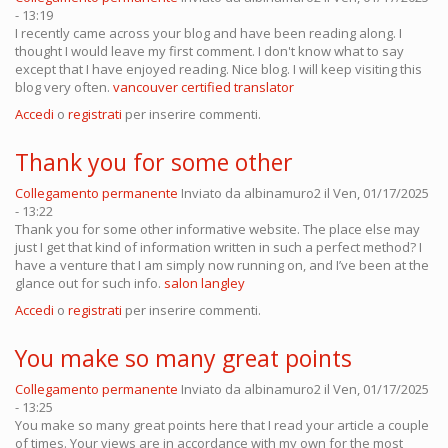
- 13:19
I recently came across your blog and have been reading along. I
thought I would leave my first comment. I don't know what to say
except that I have enjoyed reading. Nice blog. I will keep visiting this
blog very often.
vancouver certified translator
Accedi
o
registrati
per inserire commenti.
Thank you for some other
Collegamento permanente
Inviato da
albinamuro2
il Ven, 01/17/2025
- 13:22
Thank you for some other informative website. The place else may
just I get that kind of information written in such a perfect method? I
have a venture that I am simply now running on, and I’ve been at the
glance out for such info.
salon langley
Accedi
o
registrati
per inserire commenti.
You make so many great points
Collegamento permanente
Inviato da
albinamuro2
il Ven, 01/17/2025
- 13:25
You make so many great points here that I read your article a couple
of times. Your views are in accordance with my own for the most