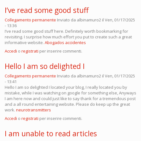
I’ve read some good stuff
Collegamento permanente
Inviato da
albinamuro2
il Ven, 01/17/2025
- 13:36
I’ve read some good stuff here. Definitely worth bookmarking for
revisiting. I surprise how much effort you put to create such a great
informative website.
Abogados accidentes
Accedi
o
registrati
per inserire commenti.
Hello I am so delighted I
Collegamento permanente
Inviato da
albinamuro2
il Ven, 01/17/2025
- 13:41
Hello I am so delighted I located your blog, I really located you by
mistake, while I was watching on google for something else, Anyways
I am here now and could just like to say thank for a tremendous post
and a all round entertaining website. Please do keep up the great
work.
neurotransmitters
Accedi
o
registrati
per inserire commenti.
I am unable to read articles