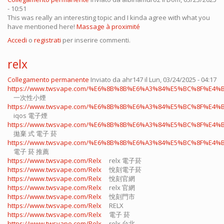
- 10:51
This was really an interesting topic and I kinda agree with what you
have mentioned here!
Massage à proximité
Accedi
o
registrati
per inserire commenti.
relx
Collegamento permanente
Inviato da
ahr147
il Lun, 03/24/2025 - 04:17
https://www.twsvape.com/%E6%8B%8B%E6%A3%84%E5%BC%8F%E4%B
一次性小煙
https://www.twsvape.com/%E6%8B%8B%E6%A3%84%E5%BC%8F%E4%B
iqos 電子煙​
https://www.twsvape.com/%E6%8B%8B%E6%A3%84%E5%BC%8F%E4%B
拋棄 式 電子 菸​
https://www.twsvape.com/%E6%8B%8B%E6%A3%84%E5%BC%8F%E4%B
電子 菸 推薦
https://www.twsvape.com/Relx
relx 電子菸
https://www.twsvape.com/Relx
悅刻電子菸
https://www.twsvape.com/Relx
悅刻官網
https://www.twsvape.com/Relx
relx 官網
https://www.twsvape.com/Relx
悅刻門市
https://www.twsvape.com/Relx
RELX
https://www.twsvape.com/Relx
電子 菸
https://www.twsvape.com/Relx
relx 台北