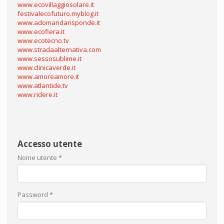
www.ecovillaggiosolare.it
festivalecofuturo.myblog.it
www.adomandarisponde.it
www.ecofiera.it
www.ecotecno.tv
www.stradaalternativa.com
www.sessosublime.it
www.clinicaverde.it
www.amoreamore.it
www.atlantide.tv
www.ridere.it
Accesso utente
Nome utente
*
Password
*