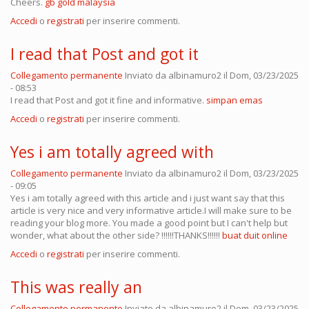
Cheers.
gb gold malaysia
Accedi
o
registrati
per inserire commenti.
I read that Post and got it
Collegamento permanente
Inviato da
albinamuro2
il Dom, 03/23/2025
- 08:53
I read that Post and got it fine and informative.
simpan emas
Accedi
o
registrati
per inserire commenti.
Yes i am totally agreed with
Collegamento permanente
Inviato da
albinamuro2
il Dom, 03/23/2025
- 09:05
Yes i am totally agreed with this article and i just want say that this
article is very nice and very informative article.I will make sure to be
reading your blog more. You made a good point but I can't help but
wonder, what about the other side? !!!!!!THANKS!!!!!!
buat duit online
Accedi
o
registrati
per inserire commenti.
This was really an
Collegamento permanente
Inviato da
albinamuro2
il Dom, 03/23/2025