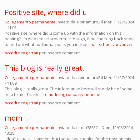
Positive site, where did u
Collegamento permanente
Inviato da
albinamuro2
il Mer, 11/27/2024
- 11:05
Positive site, where did u come up with the information on this
posting? I'm pleased I discovered it though, ill be checking back soon
to find out what additional posts you include.
hair school vancouver
Accedi
o
registrati
per inserire commenti.
This blog is really great.
Collegamento permanente
Inviato da
albinamuro2
il Mer, 11/27/2024
- 11:09
This blog is really great. The information here will surely be of some
help to me. Thanks!.
remodeling company near me
Accedi
o
registrati
per inserire commenti.
mom
Collegamento permanente
Inviato da
mtom78632
il Dom, 12/08/2024 -
13:28
I don’t usually comment but I gotta say thanks for the post on this