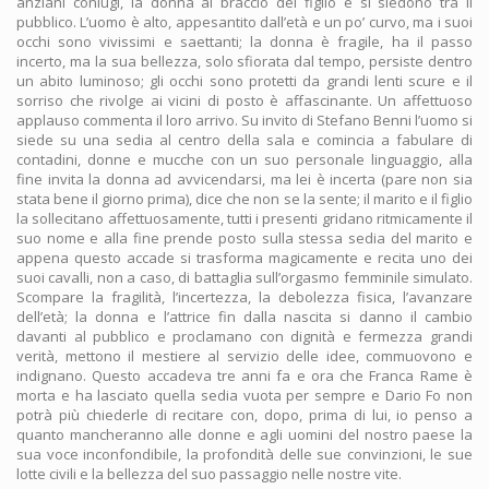
anziani coniugi, la donna al braccio del figlio e si siedono tra il
pubblico. L’uomo è alto, appesantito dall’età e un po’ curvo, ma i suoi
occhi sono vivissimi e saettanti; la donna è fragile, ha il passo
incerto, ma la sua bellezza, solo sfiorata dal tempo, persiste dentro
un abito luminoso; gli occhi sono protetti da grandi lenti scure e il
sorriso che rivolge ai vicini di posto è affascinante. Un affettuoso
applauso commenta il loro arrivo. Su invito di Stefano Benni l’uomo si
siede su una sedia al centro della sala e comincia a fabulare di
contadini, donne e mucche con un suo personale linguaggio, alla
fine invita la donna ad avvicendarsi, ma lei è incerta (pare non sia
stata bene il giorno prima), dice che non se la sente; il marito e il figlio
la sollecitano affettuosamente, tutti i presenti gridano ritmicamente il
suo nome e alla fine prende posto sulla stessa sedia del marito e
appena questo accade si trasforma magicamente e recita uno dei
suoi cavalli, non a caso, di battaglia sull’orgasmo femminile simulato.
Scompare la fragilità, l’incertezza, la debolezza fisica, l’avanzare
dell’età; la donna e l’attrice fin dalla nascita si danno il cambio
davanti al pubblico e proclamano con dignità e fermezza grandi
verità, mettono il mestiere al servizio delle idee, commuovono e
indignano. Questo accadeva tre anni fa e ora che Franca Rame è
morta e ha lasciato quella sedia vuota per sempre e Dario Fo non
potrà più chiederle di recitare con, dopo, prima di lui, io penso a
quanto mancheranno alle donne e agli uomini del nostro paese la
sua voce inconfondibile, la profondità delle sue convinzioni, le sue
lotte civili e la bellezza del suo passaggio nelle nostre vite.