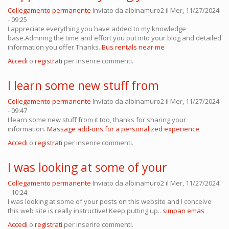
Collegamento permanente
Inviato da
albinamuro2
il Mer, 11/27/2024
- 09:25
I appreciate everything you have added to my knowledge
base.Admiring the time and effort you put into your blog and detailed
information you offer.Thanks.
Bus rentals near me
Accedi
o
registrati
per inserire commenti.
I learn some new stuff from
Collegamento permanente
Inviato da
albinamuro2
il Mer, 11/27/2024
- 09:47
I learn some new stuff from it too, thanks for sharing your
information.
Massage add-ons for a personalized experience
Accedi
o
registrati
per inserire commenti.
I was looking at some of your
Collegamento permanente
Inviato da
albinamuro2
il Mer, 11/27/2024
- 10:24
I was looking at some of your posts on this website and I conceive
this web site is really instructive! Keep putting up..
simpan emas
Accedi
o
registrati
per inserire commenti.