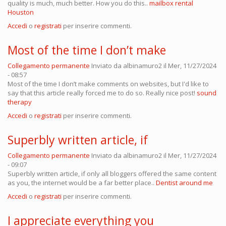
quality is much, much better. How you do this..
mailbox rental
Houston
Accedi
o
registrati
per inserire commenti.
Most of the time I don’t make
Collegamento permanente
Inviato da
albinamuro2
il Mer, 11/27/2024
- 08:57
Most of the time I don’t make comments on websites, but I'd like to
say that this article really forced me to do so. Really nice post!
sound
therapy
Accedi
o
registrati
per inserire commenti.
Superbly written article, if
Collegamento permanente
Inviato da
albinamuro2
il Mer, 11/27/2024
- 09:07
Superbly written article, if only all bloggers offered the same content
as you, the internet would be a far better place..
Dentist around me
Accedi
o
registrati
per inserire commenti.
I appreciate everything you