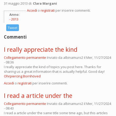
31 maggio 2013 di:
Clara Margani
Accedi
o
registrati
per inserire commenti.
Anno:
2013
Tweet
Commenti
I really appreciate the kind
Collegamento permanente
Inviato da
albinamuro2
il Mer, 11/27/2024
- 08:36
I really appreciate the kind of topics you post here. Thanks for
sharing us a great information that is actually helpful. Good day!
Ohrpiercing Bornhöved
Accedi
o
registrati
per inserire commenti.
I read a article under the
Collegamento permanente
Inviato da
albinamuro2
il Mer, 11/27/2024
- 08:43
I read a article under the same title some time ago, but this articles