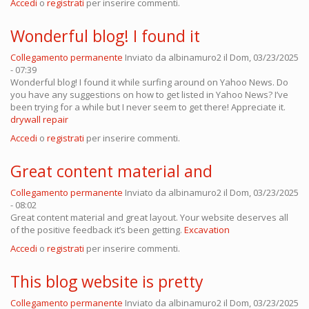
Accedi
o
registrati
per inserire commenti.
Wonderful blog! I found it
Collegamento permanente
Inviato da
albinamuro2
il Dom, 03/23/2025
- 07:39
Wonderful blog! I found it while surfing around on Yahoo News. Do
you have any suggestions on how to get listed in Yahoo News? I’ve
been trying for a while but I never seem to get there! Appreciate it.
drywall repair
Accedi
o
registrati
per inserire commenti.
Great content material and
Collegamento permanente
Inviato da
albinamuro2
il Dom, 03/23/2025
- 08:02
Great content material and great layout. Your website deserves all
of the positive feedback it’s been getting.
Excavation
Accedi
o
registrati
per inserire commenti.
This blog website is pretty
Collegamento permanente
Inviato da
albinamuro2
il Dom, 03/23/2025