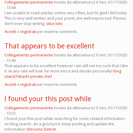
Collegamento permanente
Inviato da
albinamuro2
il Ven, 01/17/2025
- 13:44
I am unable to read articles online very often, but I’m glad I did today.
This is very well written and your points are well-expressed. Please,
don’t ever stop writing.
situs toto
Accedi
o
registrati
per inserire commenti.
That appears to be excellent
Collegamento permanente
Inviato da
albinamuro2
il Ven, 01/17/2025
- 13:46
That appears to be excellent however i am still not too sure that I like
it. At any rate will look far more into it and decide personally!
long
island hibachi private chef
Accedi
o
registrati
per inserire commenti.
I found your this post while
Collegamento permanente
Inviato da
albinamuro2
il Ven, 01/17/2025
- 13:52
I found your this post while searching for some related information
on blog search...Its a good post..keep posting and update the
information
Shrooms Detroit