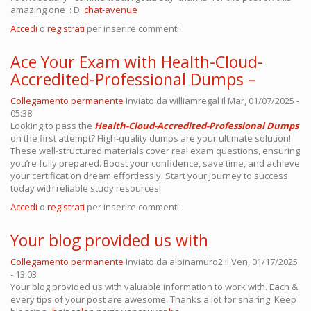
amazing one : D.
chat-avenue
Accedi
o
registrati
per inserire commenti.
Ace Your Exam with Health-Cloud-
Accredited-Professional Dumps –
Collegamento permanente
Inviato da
williamregal
il Mar, 01/07/2025 -
05:38
Looking to pass the
Health-Cloud-Accredited-Professional Dumps
on the first attempt? High-quality dumps are your ultimate solution!
These well-structured materials cover real exam questions, ensuring
you’re fully prepared. Boost your confidence, save time, and achieve
your certification dream effortlessly. Start your journey to success
today with reliable study resources!
Accedi
o
registrati
per inserire commenti.
Your blog provided us with
Collegamento permanente
Inviato da
albinamuro2
il Ven, 01/17/2025
- 13:03
Your blog provided us with valuable information to work with. Each &
every tips of your post are awesome. Thanks a lot for sharing. Keep