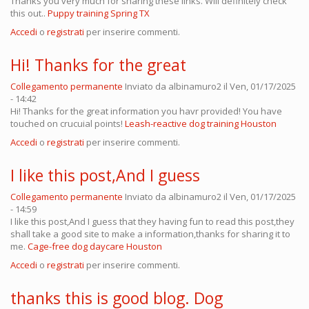
Thanks you very much for sharing these links. Will definitely check
this out..
Puppy training Spring TX
Accedi
o
registrati
per inserire commenti.
Hi! Thanks for the great
Collegamento permanente
Inviato da
albinamuro2
il Ven, 01/17/2025
- 14:42
Hi! Thanks for the great information you havr provided! You have
touched on crucuial points!
Leash-reactive dog training Houston
Accedi
o
registrati
per inserire commenti.
I like this post,And I guess
Collegamento permanente
Inviato da
albinamuro2
il Ven, 01/17/2025
- 14:59
I like this post,And I guess that they having fun to read this post,they
shall take a good site to make a information,thanks for sharing it to
me.
Cage-free dog daycare Houston
Accedi
o
registrati
per inserire commenti.
thanks this is good blog. Dog