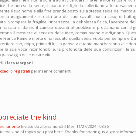
ice che non se la sente; il marito e il figlio la sollecitano affettuosamente,
mente il suo nome e alla fine prende posto sulla stessa sedia del marito
orma magicamente e recita uno dei suoi cavalli, non a caso, di battag
to. Scompare la fragilità, l’incertezza, la debolezza fisica, l’avanzare del
alla nascita si danno il cambio davanti al pubblico e proclamano con di
mettono il mestiere al servizio delle idee, commuovono e indignano. Que
he Franca Rame è morta e ha lasciato quella sedia vuota per sempre e Da
i recitare con, dopo, prima di lui, io penso a quanto mancheranno alle don
 la sua voce inconfondibile, la profondità delle sue convinzioni, le sue 
 passaggio nelle nostre vite.
di:
Clara Margani
ccedi
o
registrati
per inserire commenti.
appreciate the kind
permanente
Inviato da
albinamuro2
il Mer, 11/27/2024 - 08:36
ate the kind of topics you post here. Thanks for sharing us a great informati