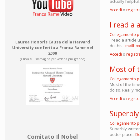
actually helpfu
Accedi
o
registra
I read a 
Collegamento 
I read a article
Laurea Honoris Causa della Harvard
do this..
mailbox
University conferita a Franca Rame nel
2000
Accedi
o
registra
(Clicca sull'immagine per vederla più grande)
Most of 
Collegamento 
Most of the time
do so. Really ni
Accedi
o
registra
Superbly 
Collegamento 
Superbly written
better place..
De
Comitato Il Nobel