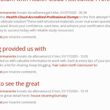
permanente
Inviato da
williamregal
il Mar, 01/07/2025 - 05:38
 the
Health-Cloud-Accredited-Professional Dumps
on the first attempt? 
ultimate solution! These well-structured materials cover real exam questi
pared. Boost your confidence, save time, and achieve your certification dre
ey to success today with reliable study resources!
ti
per inserire commenti.
g provided us with
permanente
Inviato da
albinamuro2
il Ven, 01/17/2025 - 13:03
ed us with valuable information to work with. Each & every tips of your po
 a lot for sharing. Keep blogging..
hair salon north vancouver bc
ti
per inserire commenti.
to see the great
permanente
Inviato da
albinamuro2
il Ven, 01/17/2025 - 13:19
the great detail here!.
house cleaning burnaby
ti
per inserire commenti.