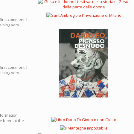
first comment. I
is blog very
first comment. I
is blog very
nformation
ve been at the