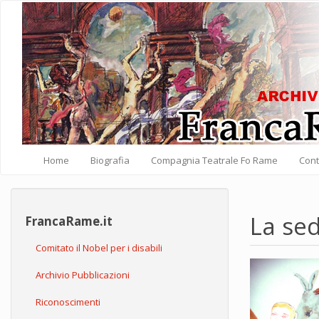
Salta al contenuto principale
Home
Biografia
Compagnia Teatrale Fo Rame
Cont
La sed
FrancaRame.it
Comitato il Nobel per i disabili
Archivio Pubblicazioni
Riconoscimenti