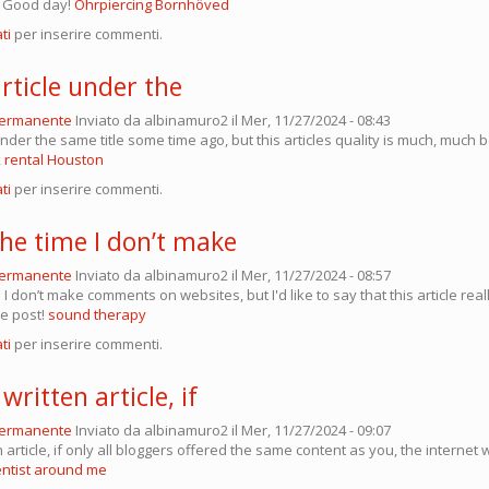
l. Good day!
Ohrpiercing Bornhöved
ti
per inserire commenti.
article under the
permanente
Inviato da
albinamuro2
il Mer, 11/27/2024 - 08:43
 under the same title some time ago, but this articles quality is much, much 
 rental Houston
ti
per inserire commenti.
the time I don’t make
permanente
Inviato da
albinamuro2
il Mer, 11/27/2024 - 08:57
 I don’t make comments on websites, but I'd like to say that this article rea
ce post!
sound therapy
ti
per inserire commenti.
written article, if
permanente
Inviato da
albinamuro2
il Mer, 11/27/2024 - 09:07
 article, if only all bloggers offered the same content as you, the internet 
ntist around me