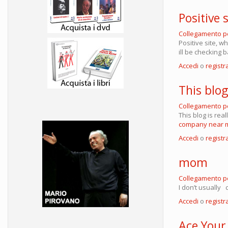
Positive 
Collegamento 
Positive site, w
ill be checking 
Accedi
o
registra
This blog
Collegamento 
This blog is rea
company near 
Accedi
o
registra
mom
Collegamento 
I don’t usually
Accedi
o
registra
Ace Your