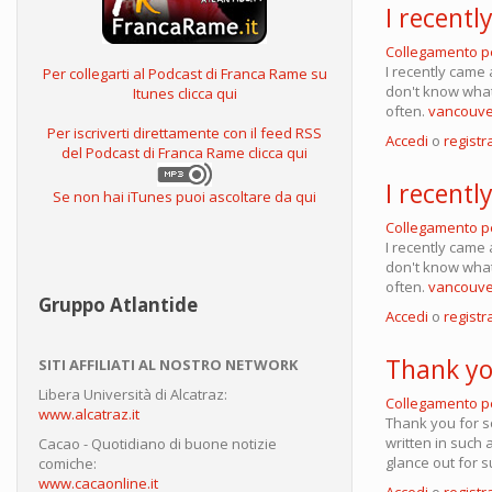
I recent
Collegamento 
I recently came 
Per collegarti al Podcast di Franca Rame su
don't know what 
Itunes clicca qui
often.
vancouver
Per iscriverti direttamente con il feed RSS
Accedi
o
registra
del Podcast di Franca Rame clicca qui
I recent
Se non hai iTunes puoi ascoltare da qui
Collegamento 
I recently came 
don't know what 
often.
vancouver
Gruppo Atlantide
Accedi
o
registra
Thank yo
SITI AFFILIATI AL NOSTRO NETWORK
Libera Università di Alcatraz:
Collegamento 
www.alcatraz.it
Thank you for so
written in such 
Cacao - Quotidiano di buone notizie
glance out for s
comiche:
www.cacaonline.it
Accedi
o
registra