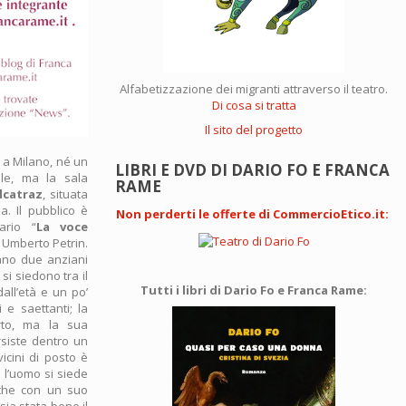
Alfabetizzazione dei migranti attraverso il teatro.
Di cosa si tratta
Il sito del progetto
 a Milano, né un
LIBRI E DVD DI DARIO FO E FRANCA
ale, ma la sala
RAME
lcatraz
, situata
. Il pubblico è
Non perderti le offerte di CommercioEtico.it
:
ario “
La voce
 Umberto Petrin.
ano due anziani
 si siedono tra il
Tutti i libri di Dario Fo e Franca Rame:
all’età e un po’
 e saettanti; la
rto, ma la sua
rsiste dentro un
vicini di posto è
 l’uomo si siede
cche con un suo
sia stata bene il