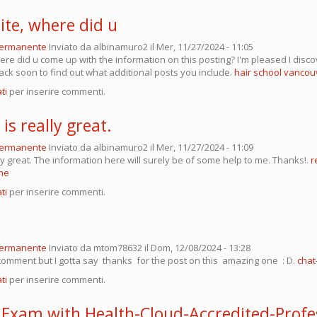
site, where did u
permanente
Inviato da
albinamuro2
il Mer, 11/27/2024 - 11:05
here did u come up with the information on this posting? I'm pleased I disco
back soon to find out what additional posts you include.
hair school vancou
ti
per inserire commenti.
 is really great.
permanente
Inviato da
albinamuro2
il Mer, 11/27/2024 - 11:09
lly great. The information here will surely be of some help to me. Thanks!.
r
me
ti
per inserire commenti.
permanente
Inviato da
mtom78632
il Dom, 12/08/2024 - 13:28
 comment but I gotta say thanks for the post on this amazing one : D.
chat
ti
per inserire commenti.
 Exam with Health-Cloud-Accredited-Profe