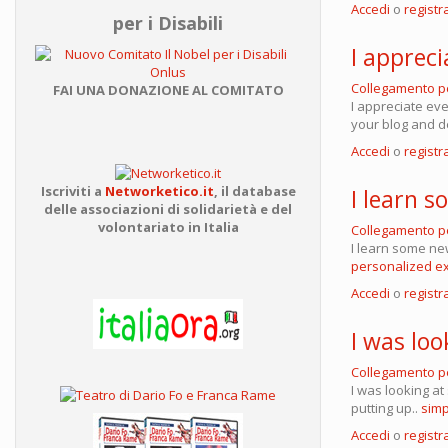
Accedi
o
registra
per i Disabili
I appreci
Collegamento 
FAI UNA DONAZIONE AL COMITATO
I appreciate ev
your blog and d
Accedi
o
registra
Iscriviti a
Networketico.it
,
il database
I learn 
delle associazioni
di solidarietà e del
volontariato in Italia
Collegamento 
I learn some new
personalized e
Accedi
o
registra
I was loo
Collegamento 
I was looking at
putting up..
sim
Accedi
o
registra