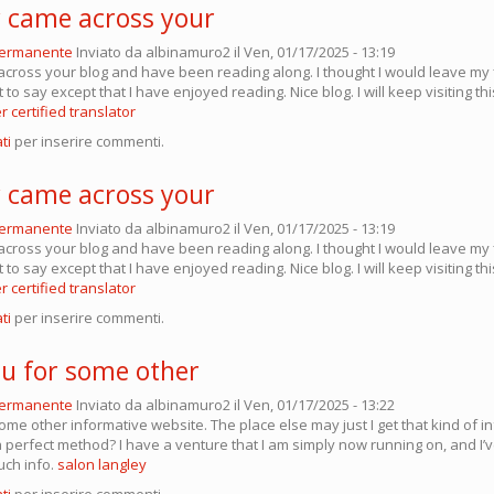
ly came across your
permanente
Inviato da
albinamuro2
il Ven, 01/17/2025 - 13:19
across your blog and have been reading along. I thought I would leave my 
to say except that I have enjoyed reading. Nice blog. I will keep visiting th
 certified translator
ti
per inserire commenti.
ly came across your
permanente
Inviato da
albinamuro2
il Ven, 01/17/2025 - 13:19
across your blog and have been reading along. I thought I would leave my 
to say except that I have enjoyed reading. Nice blog. I will keep visiting th
 certified translator
ti
per inserire commenti.
u for some other
permanente
Inviato da
albinamuro2
il Ven, 01/17/2025 - 13:22
me other informative website. The place else may just I get that kind of i
a perfect method? I have a venture that I am simply now running on, and I’
uch info.
salon langley
ti
per inserire commenti.