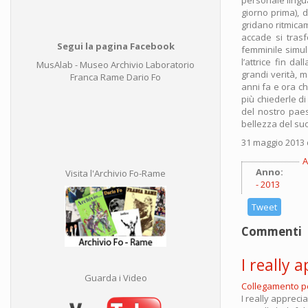
giorno prima), d
gridano ritmica
accade si trasf
Segui la pagina Facebook
femminile simula
l’attrice fin d
MusAlab - Museo Archivio Laboratorio
grandi verità, 
Franca Rame Dario Fo
anni fa e ora c
più chiederle d
del nostro paese
bellezza del suo
31 maggio 2013 
A
Anno:
Visita l'Archivio Fo-Rame
2013
Tweet
Commenti
I really 
Guarda i Video
Collegamento 
I really appreci