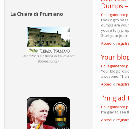
Dumps –
La Chiara di Prumiano
Collegamento 
Looking to pass
dumps are your 
you’re fully pre
Start your journ
Accedi
o
registra
Your blo
Per info: "La Chiara di Prumiano"
055-8075727
Collegamento 
Your blog provid
awesome. Thanks
Accedi
o
registra
I'm glad 
Collegamento 
I'm glad to see 
Accedi
o
registra