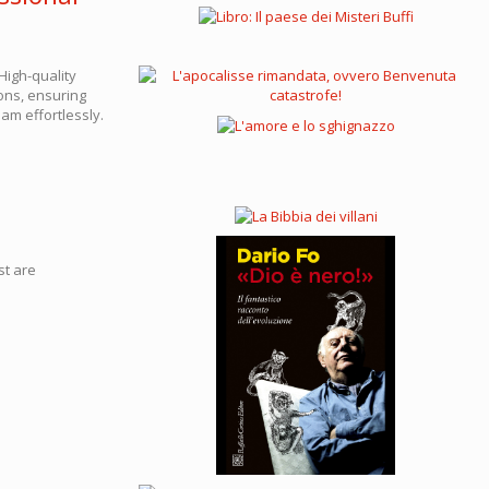
High-quality
ons, ensuring
am effortlessly.
st are