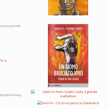
t you put into
or a
structive! Keep