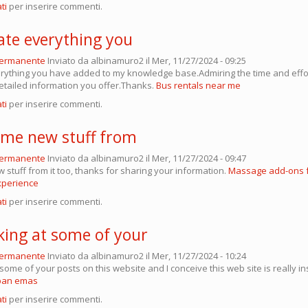
ti
per inserire commenti.
ate everything you
permanente
Inviato da
albinamuro2
il Mer, 11/27/2024 - 09:25
erything you have added to my knowledge base.Admiring the time and effor
etailed information you offer.Thanks.
Bus rentals near me
ti
per inserire commenti.
some new stuff from
permanente
Inviato da
albinamuro2
il Mer, 11/27/2024 - 09:47
 stuff from it too, thanks for sharing your information.
Massage add-ons f
xperience
ti
per inserire commenti.
king at some of your
permanente
Inviato da
albinamuro2
il Mer, 11/27/2024 - 10:24
 some of your posts on this website and I conceive this web site is really in
pan emas
ti
per inserire commenti.