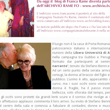
Il luogo non è la casa di Porta Romana
palcoscenico italiano o internazion
riunioni della
Libera Università di A
nella campagna tra Gubbio e Perugia
formato dai partecipanti al semin
narrante
”, tenuto da Stefano Benni e
Ad un certo punto della serata arriv
coniugi, la donna al braccio del figlio e
pubblico. L’uomo è alto, appesantito d
curvo, ma i suoi occhi sono vivissimi
donna è fragile, ha il passo ince
bellezza, solo sfiorata dal tempo, pe
gli occhi sono protetti da grandi lenti scure e il sorriso che rivolge ai 
n affettuoso applauso commenta il loro arrivo. Su invito di Stefano Benni
l centro della sala e comincia a fabulare di contadini, donne e mu
ggio, alla fine invita la donna ad avvicendarsi, ma lei è incerta (pare non 