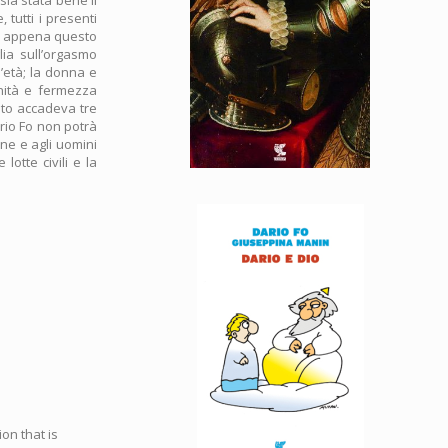
 tutti i presenti
 e appena questo
lia sull’orgasmo
l’età; la donna e
gnità e fermezza
sto accadeva tre
rio Fo non potrà
ne e agli uomini
lotte civili e la
on that is