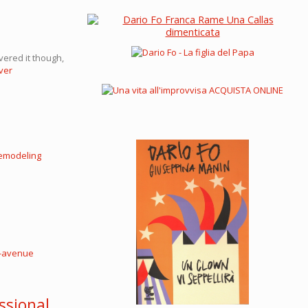
vered it though,
ver
emodeling
-avenue
ssional