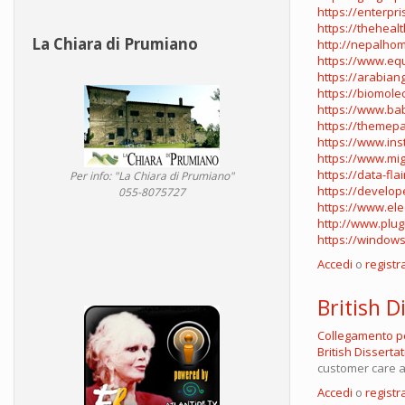
https://enterpr
https://theheal
La Chiara di Prumiano
http://nepalho
https://www.eq
https://arabian
https://biomole
https://www.ba
https://themep
https://www.in
https://www.mi
https://data-fla
Per info: "La Chiara di Prumiano"
https://develop
055-8075727
https://www.el
http://www.plug
https://windows
Accedi
o
registra
British D
Collegamento 
British Disserta
customer care ag
Accedi
o
registra