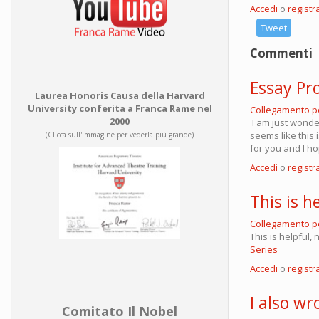
Accedi
o
registra
Tweet
Commenti
Essay Pr
Laurea Honoris Causa della Harvard
University conferita a Franca Rame nel
Collegamento 
2000
I am just wonder
seems like this 
(Clicca sull'immagine per vederla più grande)
for you and I h
Accedi
o
registra
This is h
Collegamento 
This is helpful,
Series
Accedi
o
registra
I also wr
Comitato Il Nobel