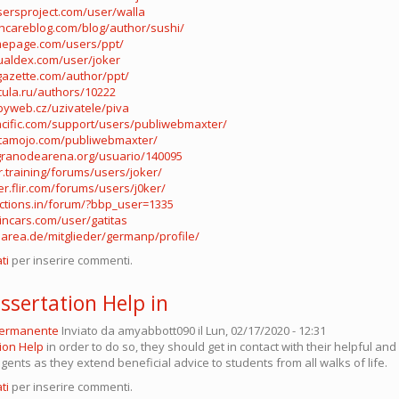
isersproject.com/user/walla
thcareblog.com/blog/author/sushi/
mepage.com/users/ppt/
ualdex.com/user/joker
gazette.com/author/ppt/
cula.ru/authors/10222
byweb.cz/uzivatele/piva
acific.com/support/users/publiwebmaxter/
stamojo.com/publiwebmaxter/
granodearena.org/usuario/140095
ir.training/forums/users/joker/
er.flir.com/forums/users/j0ker/
ections.in/forum/?bbp_user=1335
incars.com/user/gatitas
area.de/mitglieder/germanp/profile/
ti
per inserire commenti.
issertation Help in
permanente
Inviato da
amyabbott090
il Lun, 02/17/2020 - 12:31
tion Help
in order to do so, they should get in contact with their helpful an
ents as they extend beneficial advice to students from all walks of life.
ti
per inserire commenti.