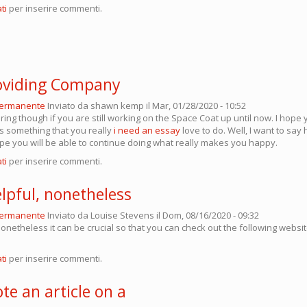
ti
per inserire commenti.
oviding Company
permanente
Inviato da
shawn kemp
il Mar, 01/28/2020 - 10:52
ing though if you are still working on the Space Coat up until now. I hope 
is something that you really
i need an essay
love to do. Well, I want to sa
ope you will be able to continue doing what really makes you happy.
ti
per inserire commenti.
elpful, nonetheless
permanente
Inviato da
Louise Stevens
il Dom, 08/16/2020 - 09:32
 nonetheless it can be crucial so that you can check out the following websi
ti
per inserire commenti.
ote an article on a