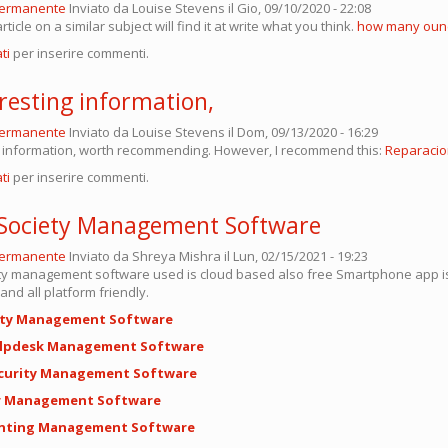
permanente
Inviato da
Louise Stevens
il Gio, 09/10/2020 - 22:08
rticle on a similar subject will find it at write what you think.
how many ounc
ti
per inserire commenti.
resting information,
permanente
Inviato da
Louise Stevens
il Dom, 09/13/2020 - 16:29
g information, worth recommending. However, I recommend this:
Reparacio
ti
per inserire commenti.
Society Management Software
permanente
Inviato da
Shreya Mishra
il Lun, 02/15/2021 - 19:23
y management software used is cloud based also free Smartphone app i
and all platform friendly.
ety Management Software
lpdesk Management Software
curity Management Software
or Management Software
unting Management Software