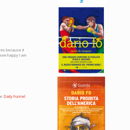
yes because it
y how happy I am
te:
Daily Funnel