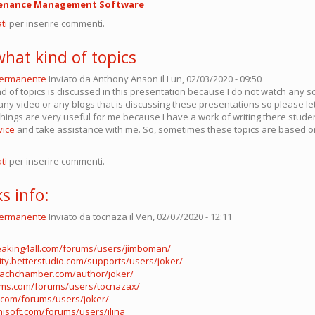
tenance Management Software
ti
per inserire commenti.
what kind of topics
permanente
Inviato da
Anthony Anson
il Lun, 02/03/2020 - 09:50
nd of topics is discussed in this presentation because I do not watch any s
y video or any blogs that is discussing these presentations so please l
things are very useful for me because I have a work of writing there stud
vice
and take assistance with me. So, sometimes these topics are based o
ti
per inserire commenti.
s info:
permanente
Inviato da
tocnaza
il Ven, 02/07/2020 - 12:11
eaking4all.com/forums/users/jimboman/
ty.betterstudio.com/supports/users/joker/
eachchamber.com/author/joker/
ams.com/forums/users/tocnazax/
.com/forums/users/joker/
phisoft.com/forums/users/jlina