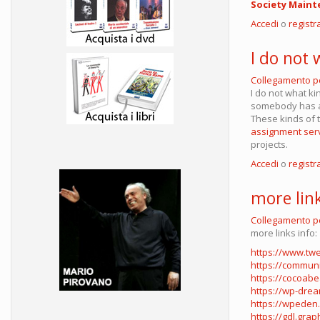
Society Main
Accedi
o
registra
I do not 
Collegamento 
I do not what ki
somebody has an
These kinds of 
assignment ser
projects.
Accedi
o
registra
more link
Collegamento 
more links info:
https://www.tw
https://communi
https://cocoab
https://wp-dre
https://wpeden
https://gdl.gra