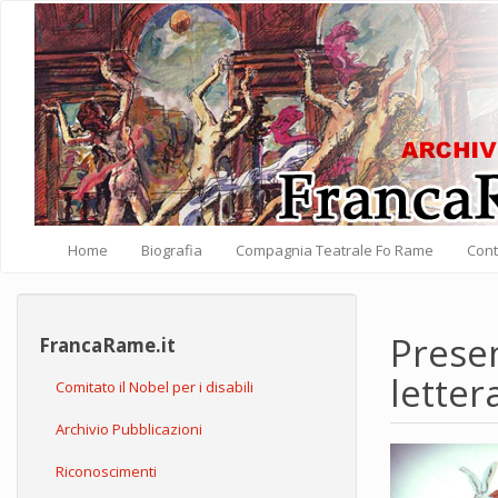
Salta al contenuto principale
Home
Biografia
Compagnia Teatrale Fo Rame
Cont
Presen
FrancaRame.it
lette
Comitato il Nobel per i disabili
Archivio Pubblicazioni
Riconoscimenti