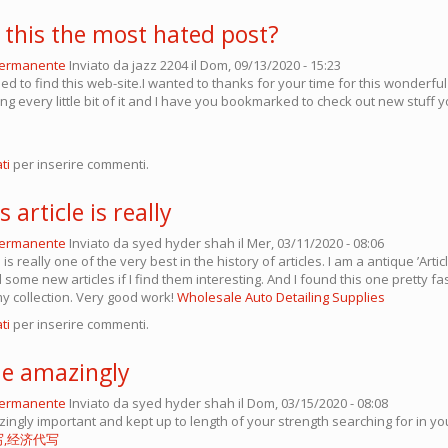
 this the most hated post?
permanente
Inviato da
jazz 2204
il Dom, 09/13/2020 - 15:23
ed to find this web-site.I wanted to thanks for your time for this wonderful 
ing every little bit of it and I have you bookmarked to check out new stuff 
ti
per inserire commenti.
s article is really
permanente
Inviato da
syed hyder shah
il Mer, 03/11/2020 - 08:06
le is really one of the very best in the history of articles. I am a antique ’Articl
ome new articles if I find them interesting. And I found this one pretty fas
my collection. Very good work!
Wholesale Auto Detailing Supplies
ti
per inserire commenti.
me amazingly
permanente
Inviato da
syed hyder shah
il Dom, 03/15/2020 - 08:08
ingly important and kept up to length of your strength searching for in yo
代写,经济代写