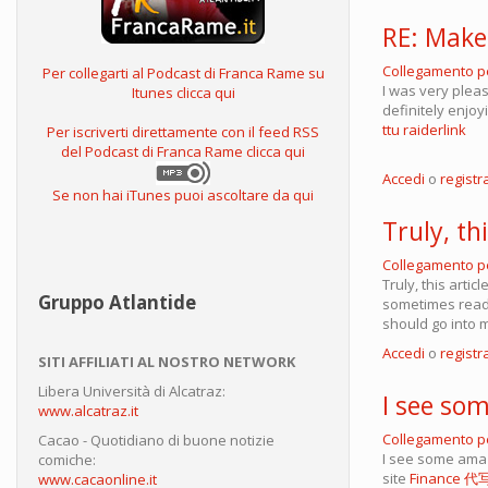
RE: Make
Collegamento 
Per collegarti al Podcast di Franca Rame su
I was very pleas
Itunes clicca qui
definitely enjoy
ttu raiderlink
Per iscriverti direttamente con il feed RSS
del Podcast di Franca Rame clicca qui
Accedi
o
registra
Se non hai iTunes puoi ascoltare da qui
Truly, thi
Collegamento 
Truly, this artic
Gruppo Atlantide
sometimes read s
should go into 
Accedi
o
registra
SITI AFFILIATI AL NOSTRO NETWORK
Libera Università di Alcatraz:
I see so
www.alcatraz.it
Collegamento 
Cacao - Quotidiano di buone notizie
I see some amaz
comiche:
site
Finance 
www.cacaonline.it