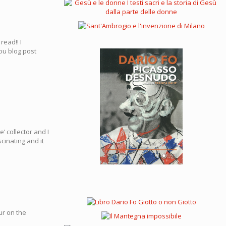
read!! I
you blog post
e’ collector and I
cinating and it
ur on the