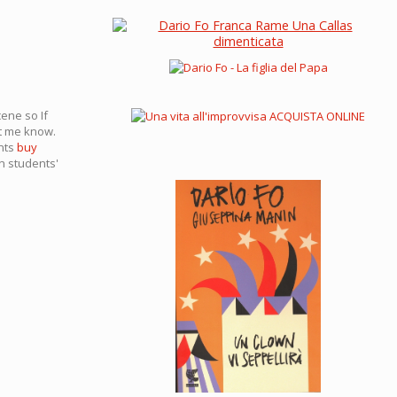
cene so If
et me know.
ents
buy
n students'