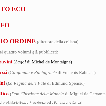
TO ECO
 FO
CIO ORDINE
(direttore della collana)
dei quattro volumi già pubblicati:
ravini
(
Saggi
di Michel de Montaigne)
ozzi
(
Gargantua e Pantagruele
di François Rabelais)
ini
(
La Regina delle Fate
di Edmund Spenser)
Rico
(
Don Chisciotte della Mancia
di Miguel de Cervante
el prof. Mario Bozzo, Presidente della Fondazione Carical