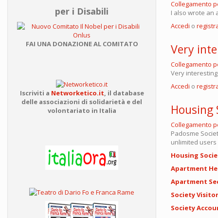
Collegamento 
per i Disabili
I also wrote an a
Accedi
o
registra
FAI UNA DONAZIONE AL COMITATO
Very inte
Collegamento 
Very interestin
Accedi
o
registra
Iscriviti a
Networketico.it
,
il database
delle associazioni
di solidarietà e del
Housing 
volontariato in Italia
Collegamento 
Padosme Societ
unlimited users 
Housing Soci
Apartment He
Apartment Se
Society Visit
Society Acco