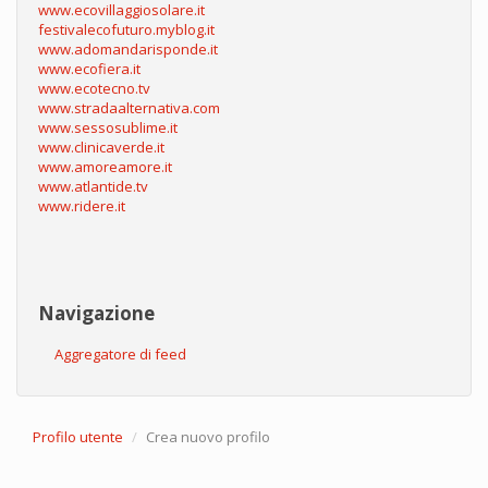
www.ecovillaggiosolare.it
festivalecofuturo.myblog.it
www.adomandarisponde.it
www.ecofiera.it
www.ecotecno.tv
www.stradaalternativa.com
www.sessosublime.it
www.clinicaverde.it
www.amoreamore.it
www.atlantide.tv
www.ridere.it
Navigazione
Aggregatore di feed
Profilo utente
Crea nuovo profilo