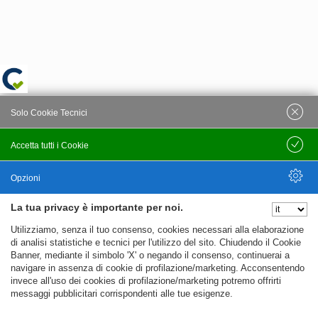
Solo Cookie Tecnici
Accetta tutti i Cookie
Salva
Opzioni
La tua privacy è importante per noi.
Nascondi Opzioni
Utilizziamo, senza il tuo consenso, cookies necessari alla elaborazione
di analisi statistiche e tecnici per l'utilizzo del sito. Chiudendo il Cookie
Banner, mediante il simbolo 'X' o negando il consenso, continuerai a
navigare in assenza di cookie di profilazione/marketing. Acconsentendo
invece all'uso dei cookies di profilazione/marketing potremo offrirti
messaggi pubblicitari corrispondenti alle tue esigenze.