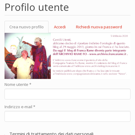
Profilo utente
Crea nuovo profilo
(scheda
Accedi
Richiedi nuova password
Schede primarie
attiva)
Nome utente
*
Indirizzo e-mail
*
Termini di trattamento dei dati personali