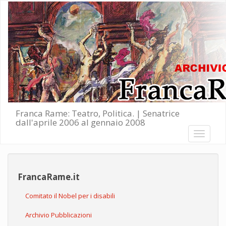
Salta al contenuto principale
Franca Rame: Teatro, Politica. | Senatrice
dall'aprile 2006 al gennaio 2008
Toggle
navigati
FrancaRame.it
Comitato il Nobel per i disabili
Archivio Pubblicazioni