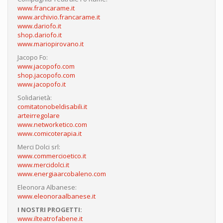
www.francarame.it
www.archivio.francarame.it
www.dariofo.it
shop.dariofo.it
www.mariopirovano.it
Jacopo Fo:
www.jacopofo.com
shop.jacopofo.com
www.jacopofo.it
Solidarietà:
comitatonobeldisabili.it
arteirregolare
www.networketico.com
www.comicoterapia.it
Merci Dolci srl:
www.commercioetico.it
www.mercidolci.it
www.energiaarcobaleno.com
Eleonora Albanese:
www.eleonoraalbanese.it
I NOSTRI PROGETTI:
www.ilteatrofabene.it