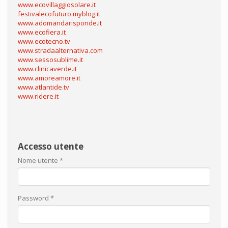
www.ecovillaggiosolare.it
festivalecofuturo.myblog.it
www.adomandarisponde.it
www.ecofiera.it
www.ecotecno.tv
www.stradaalternativa.com
www.sessosublime.it
www.clinicaverde.it
www.amoreamore.it
www.atlantide.tv
www.ridere.it
Accesso utente
Nome utente
*
Password
*