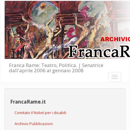
Salta al contenuto principale
Franca Rame: Teatro, Politica. | Senatrice
dall'aprile 2006 al gennaio 2008
Toggle
navigati
FrancaRame.it
Comitato il Nobel per i disabili
Archivio Pubblicazioni