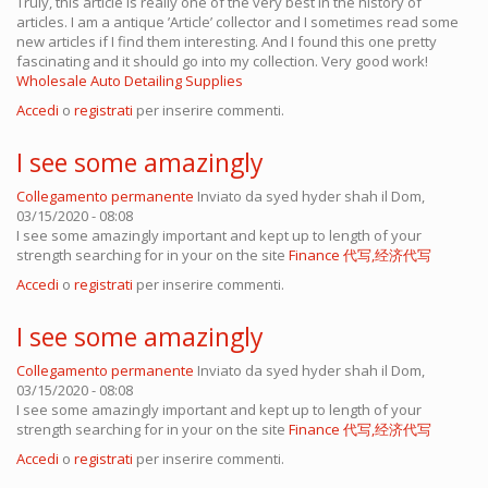
Truly, this article is really one of the very best in the history of
articles. I am a antique ’Article’ collector and I sometimes read some
new articles if I find them interesting. And I found this one pretty
fascinating and it should go into my collection. Very good work!
Wholesale Auto Detailing Supplies
Accedi
o
registrati
per inserire commenti.
I see some amazingly
Collegamento permanente
Inviato da
syed hyder shah
il Dom,
03/15/2020 - 08:08
I see some amazingly important and kept up to length of your
strength searching for in your on the site
Finance 代写,经济代写
Accedi
o
registrati
per inserire commenti.
I see some amazingly
Collegamento permanente
Inviato da
syed hyder shah
il Dom,
03/15/2020 - 08:08
I see some amazingly important and kept up to length of your
strength searching for in your on the site
Finance 代写,经济代写
Accedi
o
registrati
per inserire commenti.