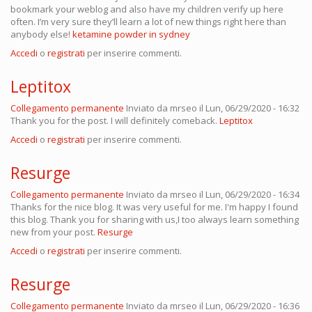
bookmark your weblog and also have my children verify up here
often. I’m very sure they’ll learn a lot of new things right here than
anybody else!
ketamine powder in sydney
Accedi
o
registrati
per inserire commenti.
Leptitox
Collegamento permanente
Inviato da
mrseo
il Lun, 06/29/2020 - 16:32
Thank you for the post. I will definitely comeback.
Leptitox
Accedi
o
registrati
per inserire commenti.
Resurge
Collegamento permanente
Inviato da
mrseo
il Lun, 06/29/2020 - 16:34
Thanks for the nice blog. It was very useful for me. I'm happy I found
this blog. Thank you for sharing with us,I too always learn something
new from your post.
Resurge
Accedi
o
registrati
per inserire commenti.
Resurge
Collegamento permanente
Inviato da
mrseo
il Lun, 06/29/2020 - 16:36