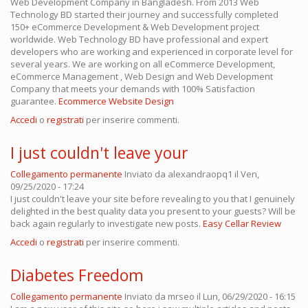
Web Development Company in Bangladesh. From 2013 Web
Technology BD started their journey and successfully completed
150+ eCommerce Development & Web Development project
worldwide. Web Technology BD have professional and expert
developers who are working and experienced in corporate level for
several years. We are working on all eCommerce Development,
eCommerce Management , Web Design and Web Development
Company that meets your demands with 100% Satisfaction
guarantee.
Ecommerce Website Design
Accedi
o
registrati
per inserire commenti.
I just couldn't leave your
Collegamento permanente
Inviato da
alexandraopq1
il Ven,
09/25/2020 - 17:24
I just couldn't leave your site before revealing to you that I genuinely
delighted in the best quality data you present to your guests? Will be
back again regularly to investigate new posts.
Easy Cellar Review
Accedi
o
registrati
per inserire commenti.
Diabetes Freedom
Collegamento permanente
Inviato da
mrseo
il Lun, 06/29/2020 - 16:15