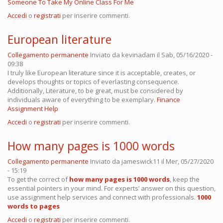
Someone To Take My Online Class For Me
Accedi
o
registrati
per inserire commenti.
European literature
Collegamento permanente
Inviato da
kevinadam
il Sab, 05/16/2020 -
09:38
I truly like European literature since it is acceptable, creates, or
develops thoughts or topics of everlasting consequence.
Additionally, Literature, to be great, must be considered by
individuals aware of everything to be exemplary.
Finance
Assignment Help
Accedi
o
registrati
per inserire commenti.
How many pages is 1000 words
Collegamento permanente
Inviato da
jameswick11
il Mer, 05/27/2020
- 15:19
To get the correct of
how many pages is 1000 words
, keep the
essential pointers in your mind. For experts’ answer on this question,
use assignment help services and connect with professionals.
1000
words to pages
Accedi
o
registrati
per inserire commenti.