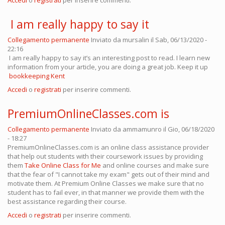
Accedi
o
registrati
per inserire commenti.
I am really happy to say it
Collegamento permanente
Inviato da
mursalin
il Sab, 06/13/2020 -
22:16
I am really happy to say it’s an interesting post to read. I learn new
information from your article, you are doing a great job. Keep it up
bookkeeping Kent
Accedi
o
registrati
per inserire commenti.
PremiumOnlineClasses.com is
Collegamento permanente
Inviato da
ammamunro
il Gio, 06/18/2020
- 18:27
PremiumOnlineClasses.com is an online class assistance provider
that help out students with their coursework issues by providing
them
Take Online Class for Me
and online courses and make sure
that the fear of "I cannot take my exam" gets out of their mind and
motivate them. At Premium Online Classes we make sure that no
student has to fail ever, in that manner we provide them with the
best assistance regarding their course.
Accedi
o
registrati
per inserire commenti.