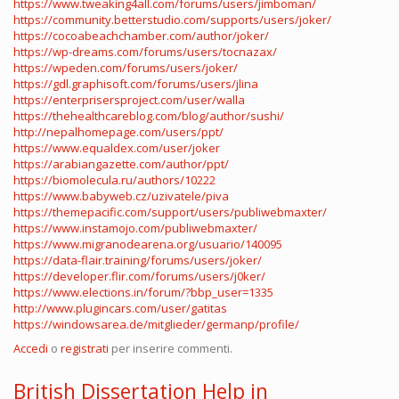
https://www.tweaking4all.com/forums/users/jimboman/
https://community.betterstudio.com/supports/users/joker/
https://cocoabeachchamber.com/author/joker/
https://wp-dreams.com/forums/users/tocnazax/
https://wpeden.com/forums/users/joker/
https://gdl.graphisoft.com/forums/users/jlina
https://enterprisersproject.com/user/walla
https://thehealthcareblog.com/blog/author/sushi/
http://nepalhomepage.com/users/ppt/
https://www.equaldex.com/user/joker
https://arabiangazette.com/author/ppt/
https://biomolecula.ru/authors/10222
https://www.babyweb.cz/uzivatele/piva
https://themepacific.com/support/users/publiwebmaxter/
https://www.instamojo.com/publiwebmaxter/
https://www.migranodearena.org/usuario/140095
https://data-flair.training/forums/users/joker/
https://developer.flir.com/forums/users/j0ker/
https://www.elections.in/forum/?bbp_user=1335
http://www.plugincars.com/user/gatitas
https://windowsarea.de/mitglieder/germanp/profile/
Accedi
o
registrati
per inserire commenti.
British Dissertation Help in