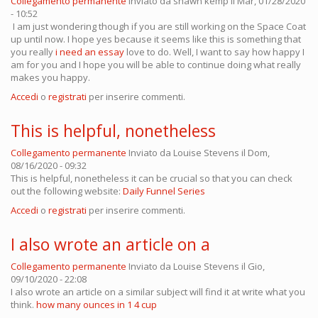
Collegamento permanente
Inviato da
shawn kemp
il Mar, 01/28/2020
- 10:52
I am just wondering though if you are still working on the Space Coat
up until now. I hope yes because it seems like this is something that
you really
i need an essay
love to do. Well, I want to say how happy I
am for you and I hope you will be able to continue doing what really
makes you happy.
Accedi
o
registrati
per inserire commenti.
This is helpful, nonetheless
Collegamento permanente
Inviato da
Louise Stevens
il Dom,
08/16/2020 - 09:32
This is helpful, nonetheless it can be crucial so that you can check
out the following website:
Daily Funnel Series
Accedi
o
registrati
per inserire commenti.
I also wrote an article on a
Collegamento permanente
Inviato da
Louise Stevens
il Gio,
09/10/2020 - 22:08
I also wrote an article on a similar subject will find it at write what you
think.
how many ounces in 1 4 cup