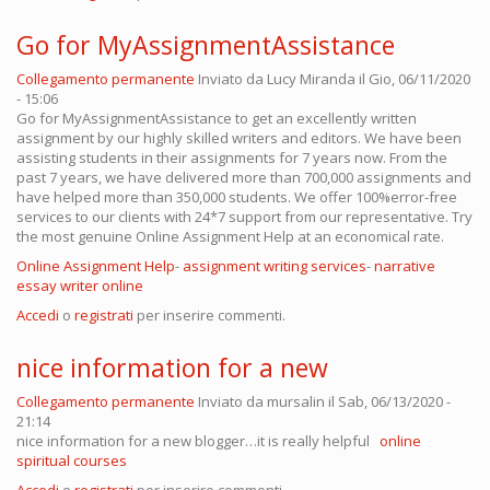
Go for MyAssignmentAssistance
Collegamento permanente
Inviato da
Lucy Miranda
il Gio, 06/11/2020
- 15:06
Go for MyAssignmentAssistance to get an excellently written
assignment by our highly skilled writers and editors. We have been
assisting students in their assignments for 7 years now. From the
past 7 years, we have delivered more than 700,000 assignments and
have helped more than 350,000 students. We offer 100%error-free
services to our clients with 24*7 support from our representative. Try
the most genuine Online Assignment Help at an economical rate.
Online Assignment Help
-
assignment writing services
-
narrative
essay writer online
Accedi
o
registrati
per inserire commenti.
nice information for a new
Collegamento permanente
Inviato da
mursalin
il Sab, 06/13/2020 -
21:14
nice information for a new blogger…it is really helpful
online
spiritual courses