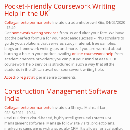
Pocket-Friendly Coursework Writing
Help in the UK
Collegamento permanente
Inviato da
adamhebrew
il Gio, 04/02/2020
- 13:49
Get
homework writing services
from us and alter your fate. We have
got the perfect formula for your academic success – PhD scholars to
guide you, solutions that serve as study material, free samples,
blogs on homework writing tips and more. If you are worried about
burning a hole in your pocket, availing
online coursework help
from
academic service providers; you can put your mind at ease. Our
coursework help service is structured in such a way that all the
students in the UK can avail our coursework writing help.
Accedi
o
registrati
per inserire commenti.
Construction Management Software
India
Collegamento permanente
Inviato da
Shreya Mishra
il Lun,
02/15/2021 - 19:24
Real Builder is cloud-based, highly intelligent Real EstateCRM
management software. Manage follow site visits, project plans,
marketing campaigns with a specialty CRM. It's allows for scalability,