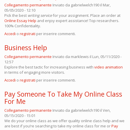
Collegamento permanente
Inviato da
gabrielwelch190
il Mar,
05/05/2020 - 12:10
Pick the best
writing service
for your assignment. Place an order at
Online Essay Help
and enjoy expert assistance! Top researchers.
100% Confidentiality.
Accedi
o
registrati
per inserire commenti.
Business Help
Collegamento permanente
Inviato da
marklewis
il Lun, 05/11/2020 -
12:57
Explore the best tactic for increasing business with
video animation
in terms of engaging more visitors.
Accedi
o
registrati
per inserire commenti.
Pay Someone To Take My Online Class
For Me
Collegamento permanente
Inviato da
gabrielwelch190
il Ven,
05/15/2020 - 15:01
We do your online class as we offer quality online class help and we
are best if you’re searching to take my online class for me or
Pay