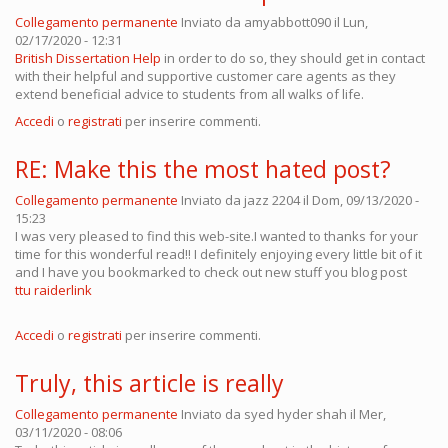
Collegamento permanente
Inviato da
amyabbott090
il Lun,
02/17/2020 - 12:31
British Dissertation Help
in order to do so, they should get in contact
with their helpful and supportive customer care agents as they
extend beneficial advice to students from all walks of life.
Accedi
o
registrati
per inserire commenti.
RE: Make this the most hated post?
Collegamento permanente
Inviato da
jazz 2204
il Dom, 09/13/2020 -
15:23
I was very pleased to find this web-site.I wanted to thanks for your
time for this wonderful read!! I definitely enjoying every little bit of it
and I have you bookmarked to check out new stuff you blog post
ttu raiderlink
Accedi
o
registrati
per inserire commenti.
Truly, this article is really
Collegamento permanente
Inviato da
syed hyder shah
il Mer,
03/11/2020 - 08:06