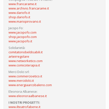
www.francarame.it
www.archivio.francarame.it
www.dariofo.it
shop.dariofo.it
www.mariopirovano.it
Jacopo Fo:
www.jacopofo.com
shop.jacopofo.com
www.jacopofo.it
Solidarietà:
comitatonobeldisabili.it
arteirregolare
www.networketico.com
www.comicoterapia.it
Merci Dolci srl:
www.commercioetico.it
www.mercidolci.it
www.energiaarcobaleno.com
Eleonora Albanese:
www.eleonoraalbanese.it
I NOSTRI PROGETTI:
www.ilteatrofabene.it