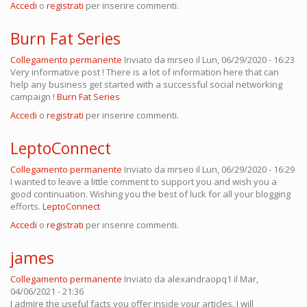
Accedi
o
registrati
per inserire commenti.
Burn Fat Series
Collegamento permanente
Inviato da
mrseo
il Lun, 06/29/2020 - 16:23
Very informative post ! There is a lot of information here that can
help any business get started with a successful social networking
campaign !
Burn Fat Series
Accedi
o
registrati
per inserire commenti.
LeptoConnect
Collegamento permanente
Inviato da
mrseo
il Lun, 06/29/2020 - 16:29
I wanted to leave a little comment to support you and wish you a
good continuation. Wishing you the best of luck for all your blogging
efforts.
LeptoConnect
Accedi
o
registrati
per inserire commenti.
james
Collegamento permanente
Inviato da
alexandraopq1
il Mar,
04/06/2021 - 21:36
I admire the useful facts you offer inside your articles. I will