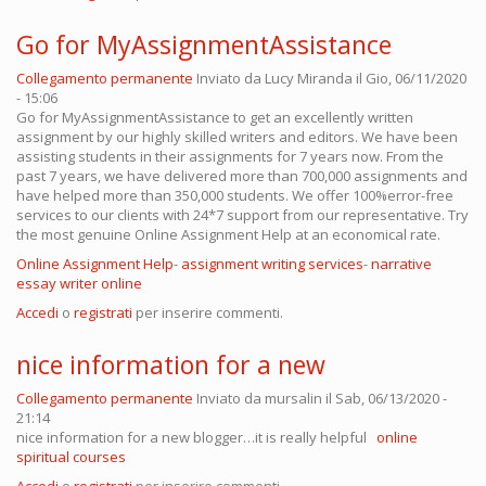
Go for MyAssignmentAssistance
Collegamento permanente
Inviato da
Lucy Miranda
il Gio, 06/11/2020
- 15:06
Go for MyAssignmentAssistance to get an excellently written
assignment by our highly skilled writers and editors. We have been
assisting students in their assignments for 7 years now. From the
past 7 years, we have delivered more than 700,000 assignments and
have helped more than 350,000 students. We offer 100%error-free
services to our clients with 24*7 support from our representative. Try
the most genuine Online Assignment Help at an economical rate.
Online Assignment Help
-
assignment writing services
-
narrative
essay writer online
Accedi
o
registrati
per inserire commenti.
nice information for a new
Collegamento permanente
Inviato da
mursalin
il Sab, 06/13/2020 -
21:14
nice information for a new blogger…it is really helpful
online
spiritual courses