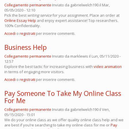
Collegamento permanente
Inviato da
gabrielwelch190
il Mar,
05/05/2020 - 12:10
Pick the best
writing service
for your assignment. Place an order at
Online Essay Help
and enjoy expert assistance! Top researchers.
100% Confidentiality.
Accedi
o
registrati
per inserire commenti.
Business Help
Collegamento permanente
Inviato da
marklewis
il Lun, 05/11/2020 -
12:57
Explore the best tactic for increasing business with
video animation
in terms of engaging more visitors.
Accedi
o
registrati
per inserire commenti.
Pay Someone To Take My Online Class
For Me
Collegamento permanente
Inviato da
gabrielwelch190
il Ven,
05/15/2020 - 15:01
We do your online class as we offer quality online class help and we
are best if you’re searching to take my online class for me or
Pay