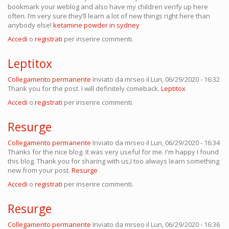
bookmark your weblog and also have my children verify up here
often. I’m very sure they’ll learn a lot of new things right here than
anybody else!
ketamine powder in sydney
Accedi
o
registrati
per inserire commenti.
Leptitox
Collegamento permanente
Inviato da
mrseo
il Lun, 06/29/2020 - 16:32
Thank you for the post. I will definitely comeback.
Leptitox
Accedi
o
registrati
per inserire commenti.
Resurge
Collegamento permanente
Inviato da
mrseo
il Lun, 06/29/2020 - 16:34
Thanks for the nice blog. It was very useful for me. I'm happy I found
this blog. Thank you for sharing with us,I too always learn something
new from your post.
Resurge
Accedi
o
registrati
per inserire commenti.
Resurge
Collegamento permanente
Inviato da
mrseo
il Lun, 06/29/2020 - 16:36