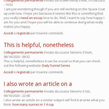
Collegamento permanente
Inviato da
shawn kemp
il Mar, 01/28/2020
- 10:52
I am just wondering though if you are still working on the Space Coat
up until now. I hope yes because it seems like this is something that
you really
i need an essay
love to do. Well, I want to say how happy I
am for you and I hope you will be able to continue doing what really
makes you happy.
Accedi
o
registrati
per inserire commenti.
This is helpful, nonetheless
Collegamento permanente
Inviato da
Louise Stevens
il Dom,
08/16/2020 - 09:32
This is helpful, nonetheless it can be crucial so that you can check
out the following website:
Daily Funnel Series
Accedi
o
registrati
per inserire commenti.
I also wrote an article on a
Collegamento permanente
Inviato da
Louise Stevens
il Gio,
09/10/2020 - 22:08
I also wrote an article on a similar subject will find it at write what you
think.
how many ounces in 1 4 cup