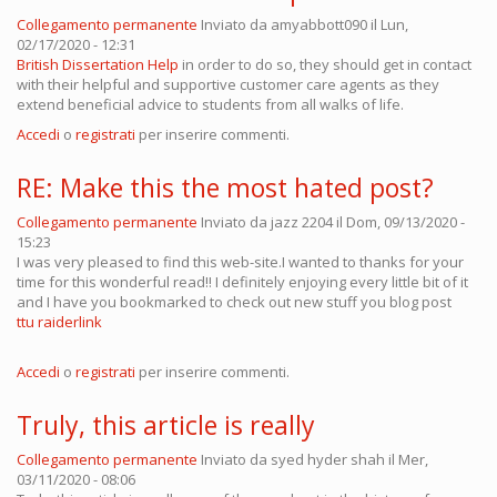
Collegamento permanente
Inviato da
amyabbott090
il Lun,
02/17/2020 - 12:31
British Dissertation Help
in order to do so, they should get in contact
with their helpful and supportive customer care agents as they
extend beneficial advice to students from all walks of life.
Accedi
o
registrati
per inserire commenti.
RE: Make this the most hated post?
Collegamento permanente
Inviato da
jazz 2204
il Dom, 09/13/2020 -
15:23
I was very pleased to find this web-site.I wanted to thanks for your
time for this wonderful read!! I definitely enjoying every little bit of it
and I have you bookmarked to check out new stuff you blog post
ttu raiderlink
Accedi
o
registrati
per inserire commenti.
Truly, this article is really
Collegamento permanente
Inviato da
syed hyder shah
il Mer,
03/11/2020 - 08:06