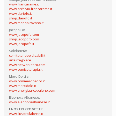
www.francarame.it
www.archivio.francarame.it
www.dariofo.it
shop.dariofo.it
www.mariopirovano.it
Jacopo Fo:
www.jacopofo.com
shop.jacopofo.com
www.jacopofo.it
Solidarietà:
comitatonobeldisabili.it
arteirregolare
www.networketico.com
www.comicoterapia.it
Merci Dolci srl:
www.commercioetico.it
www.mercidolci.it
www.energiaarcobaleno.com
Eleonora Albanese:
www.eleonoraalbanese.it
I NOSTRI PROGETTI:
www.ilteatrofabene.it