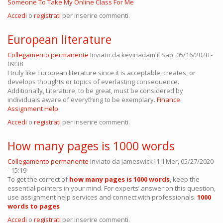
Someone To Take My Online Class For Me
Accedi
o
registrati
per inserire commenti.
European literature
Collegamento permanente
Inviato da
kevinadam
il Sab, 05/16/2020 -
09:38
I truly like European literature since it is acceptable, creates, or
develops thoughts or topics of everlasting consequence.
Additionally, Literature, to be great, must be considered by
individuals aware of everything to be exemplary.
Finance
Assignment Help
Accedi
o
registrati
per inserire commenti.
How many pages is 1000 words
Collegamento permanente
Inviato da
jameswick11
il Mer, 05/27/2020
- 15:19
To get the correct of
how many pages is 1000 words
, keep the
essential pointers in your mind. For experts’ answer on this question,
use assignment help services and connect with professionals.
1000
words to pages
Accedi
o
registrati
per inserire commenti.