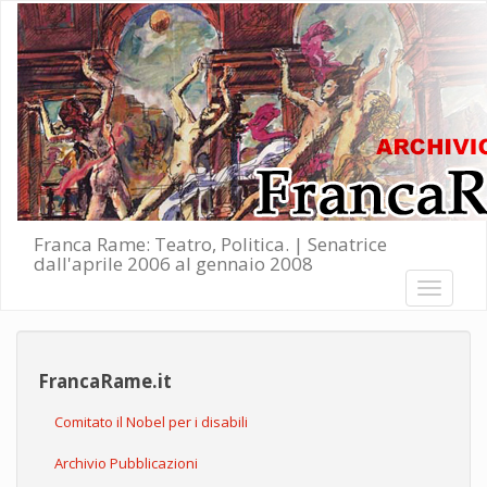
Salta al contenuto principale
Franca Rame: Teatro, Politica. | Senatrice
dall'aprile 2006 al gennaio 2008
Toggle
navigati
FrancaRame.it
Comitato il Nobel per i disabili
Archivio Pubblicazioni