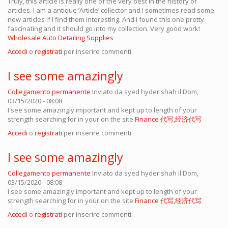
Truly, this article is really one of the very best in the history of
articles. I am a antique ’Article’ collector and I sometimes read some
new articles if I find them interesting. And I found this one pretty
fascinating and it should go into my collection. Very good work!
Wholesale Auto Detailing Supplies
Accedi
o
registrati
per inserire commenti.
I see some amazingly
Collegamento permanente
Inviato da
syed hyder shah
il Dom,
03/15/2020 - 08:08
I see some amazingly important and kept up to length of your
strength searching for in your on the site
Finance 代写,经济代写
Accedi
o
registrati
per inserire commenti.
I see some amazingly
Collegamento permanente
Inviato da
syed hyder shah
il Dom,
03/15/2020 - 08:08
I see some amazingly important and kept up to length of your
strength searching for in your on the site
Finance 代写,经济代写
Accedi
o
registrati
per inserire commenti.