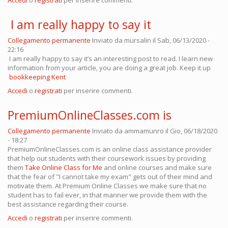
Accedi
o
registrati
per inserire commenti.
I am really happy to say it
Collegamento permanente
Inviato da
mursalin
il Sab, 06/13/2020 -
22:16
I am really happy to say it’s an interesting post to read. I learn new
information from your article, you are doing a great job. Keep it up
bookkeeping Kent
Accedi
o
registrati
per inserire commenti.
PremiumOnlineClasses.com is
Collegamento permanente
Inviato da
ammamunro
il Gio, 06/18/2020
- 18:27
PremiumOnlineClasses.com is an online class assistance provider
that help out students with their coursework issues by providing
them
Take Online Class for Me
and online courses and make sure
that the fear of "I cannot take my exam" gets out of their mind and
motivate them. At Premium Online Classes we make sure that no
student has to fail ever, in that manner we provide them with the
best assistance regarding their course.
Accedi
o
registrati
per inserire commenti.