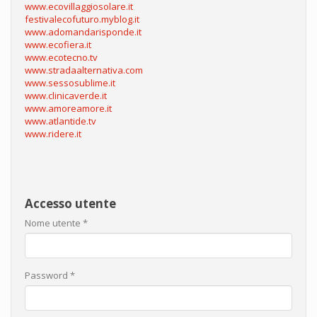
www.ecovillaggiosolare.it
festivalecofuturo.myblog.it
www.adomandarisponde.it
www.ecofiera.it
www.ecotecno.tv
www.stradaalternativa.com
www.sessosublime.it
www.clinicaverde.it
www.amoreamore.it
www.atlantide.tv
www.ridere.it
Accesso utente
Nome utente
*
Password
*