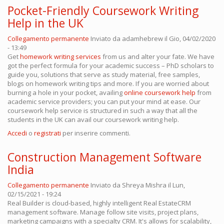
Pocket-Friendly Coursework Writing
Help in the UK
Collegamento permanente
Inviato da
adamhebrew
il Gio, 04/02/2020
- 13:49
Get
homework writing services
from us and alter your fate. We have
got the perfect formula for your academic success – PhD scholars to
guide you, solutions that serve as study material, free samples,
blogs on homework writing tips and more. If you are worried about
burning a hole in your pocket, availing
online coursework help
from
academic service providers; you can put your mind at ease. Our
coursework help service is structured in such a way that all the
students in the UK can avail our coursework writing help.
Accedi
o
registrati
per inserire commenti.
Construction Management Software
India
Collegamento permanente
Inviato da
Shreya Mishra
il Lun,
02/15/2021 - 19:24
Real Builder is cloud-based, highly intelligent Real EstateCRM
management software. Manage follow site visits, project plans,
marketing campaigns with a specialty CRM. It's allows for scalability,