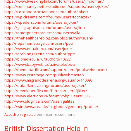
https://www.tweaking4all.com/forums/users/jimboman/
https://community.betterstudio.com/supports/users/joker/
https://cocoabeachchamber.com/author/joker/
https://wp-dreams.com/forums/users/tocnazax/
https://wpeden.com/forums/users/joker/
https://gdl.graphisoft.com/forums/users/jlina
https://enterprisersproject.com/user/walla
https://thehealthcareblog.com/blog/author/sushi/
http://nepalhomepage.com/users/ppt/
https://www.equaldex.com/user/joker
https://arabiangazette.com/author/ppt/
https://biomolecula.ru/authors/10222
https://www.babyweb.cz/uzivatele/piva
https://themepacific.com/support/users/publiwebmaxter/
https://www.instamojo.com/publiwebmaxter/
https://www.migranodearena.org/usuario/140095
https://data-flair.training/forums/users/joker/
https://developer.flir.com/forums/users/j0ker/
https://www.elections.in/forum/?bbp_user=1335
http://www.plugincars.com/user/gatitas
https://windowsarea.de/mitglieder/germanp/profile/
Accedi
o
registrati
per inserire commenti.
British Dissertation Help in