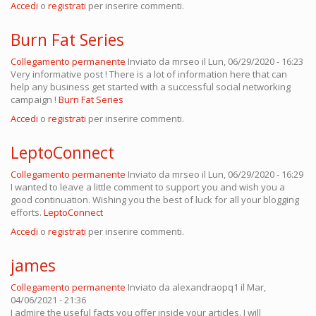
Accedi
o
registrati
per inserire commenti.
Burn Fat Series
Collegamento permanente
Inviato da
mrseo
il Lun, 06/29/2020 - 16:23
Very informative post ! There is a lot of information here that can
help any business get started with a successful social networking
campaign !
Burn Fat Series
Accedi
o
registrati
per inserire commenti.
LeptoConnect
Collegamento permanente
Inviato da
mrseo
il Lun, 06/29/2020 - 16:29
I wanted to leave a little comment to support you and wish you a
good continuation. Wishing you the best of luck for all your blogging
efforts.
LeptoConnect
Accedi
o
registrati
per inserire commenti.
james
Collegamento permanente
Inviato da
alexandraopq1
il Mar,
04/06/2021 - 21:36
I admire the useful facts you offer inside your articles. I will