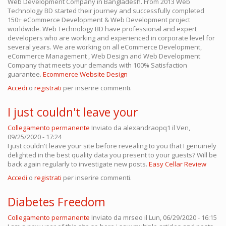
Web Development Company in Bangladesh. From 2013 Web
Technology BD started their journey and successfully completed
150+ eCommerce Development & Web Development project
worldwide. Web Technology BD have professional and expert
developers who are working and experienced in corporate level for
several years. We are working on all eCommerce Development,
eCommerce Management , Web Design and Web Development
Company that meets your demands with 100% Satisfaction
guarantee.
Ecommerce Website Design
Accedi
o
registrati
per inserire commenti.
I just couldn't leave your
Collegamento permanente
Inviato da
alexandraopq1
il Ven,
09/25/2020 - 17:24
I just couldn't leave your site before revealing to you that I genuinely
delighted in the best quality data you present to your guests? Will be
back again regularly to investigate new posts.
Easy Cellar Review
Accedi
o
registrati
per inserire commenti.
Diabetes Freedom
Collegamento permanente
Inviato da
mrseo
il Lun, 06/29/2020 - 16:15