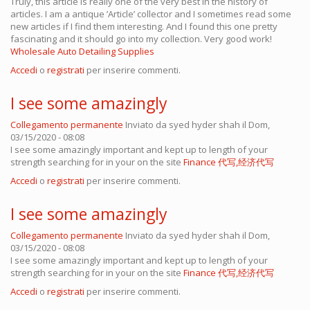
Truly, this article is really one of the very best in the history of
articles. I am a antique ’Article’ collector and I sometimes read some
new articles if I find them interesting. And I found this one pretty
fascinating and it should go into my collection. Very good work!
Wholesale Auto Detailing Supplies
Accedi
o
registrati
per inserire commenti.
I see some amazingly
Collegamento permanente
Inviato da
syed hyder shah
il Dom,
03/15/2020 - 08:08
I see some amazingly important and kept up to length of your
strength searching for in your on the site
Finance 代写,经济代写
Accedi
o
registrati
per inserire commenti.
I see some amazingly
Collegamento permanente
Inviato da
syed hyder shah
il Dom,
03/15/2020 - 08:08
I see some amazingly important and kept up to length of your
strength searching for in your on the site
Finance 代写,经济代写
Accedi
o
registrati
per inserire commenti.