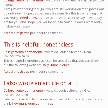
Collegamento permanente
Inviato da
shawn kemp
il Mar, 01/28/2020
- 10:52
I am just wondering though if you are still working on the Space Coat
up until now. I hope yes because it seems like this is something that
you really
i need an essay
love to do. Well, I want to say how happy I
am for you and I hope you will be able to continue doing what really
makes you happy.
Accedi
o
registrati
per inserire commenti.
This is helpful, nonetheless
Collegamento permanente
Inviato da
Louise Stevens
il Dom,
08/16/2020 - 09:32
This is helpful, nonetheless it can be crucial so that you can check
out the following website:
Daily Funnel Series
Accedi
o
registrati
per inserire commenti.
I also wrote an article on a
Collegamento permanente
Inviato da
Louise Stevens
il Gio,
09/10/2020 - 22:08
I also wrote an article on a similar subject will find it at write what you
think.
how many ounces in 1 4 cup