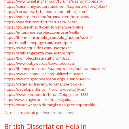
https://www.tweaking4all.com/forums/users/jimboman/
https://community.betterstudio.com/supports/users/joker/
https://cocoabeachchamber.com/author/joker/
https://wp-dreams.com/forums/users/tocnazax/
https://wpeden.com/forums/users/joker/
https://gdl.graphisoft.com/forums/users/jlina
https://enterprisersproject.com/user/walla
https://thehealthcareblog.com/blog/author/sushi/
http://nepalhomepage.com/users/ppt/
https://www.equaldex.com/user/joker
https://arabiangazette.com/author/ppt/
https://biomolecula.ru/authors/10222
https://www.babyweb.cz/uzivatele/piva
https://themepacific.com/support/users/publiwebmaxter/
https://www.instamojo.com/publiwebmaxter/
https://www.migranodearena.org/usuario/140095
https://data-flair.training/forums/users/joker/
https://developer.flir.com/forums/users/j0ker/
https://www.elections.in/forum/?bbp_user=1335
http://www.plugincars.com/user/gatitas
https://windowsarea.de/mitglieder/germanp/profile/
Accedi
o
registrati
per inserire commenti.
British Dissertation Help in