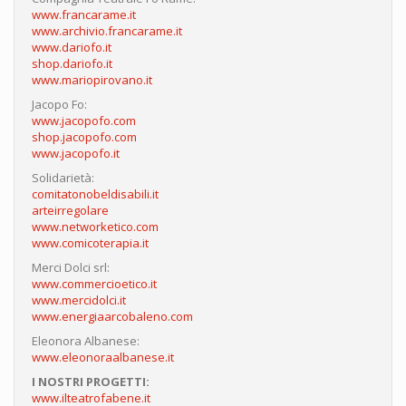
www.francarame.it
www.archivio.francarame.it
www.dariofo.it
shop.dariofo.it
www.mariopirovano.it
Jacopo Fo:
www.jacopofo.com
shop.jacopofo.com
www.jacopofo.it
Solidarietà:
comitatonobeldisabili.it
arteirregolare
www.networketico.com
www.comicoterapia.it
Merci Dolci srl:
www.commercioetico.it
www.mercidolci.it
www.energiaarcobaleno.com
Eleonora Albanese:
www.eleonoraalbanese.it
I NOSTRI PROGETTI:
www.ilteatrofabene.it