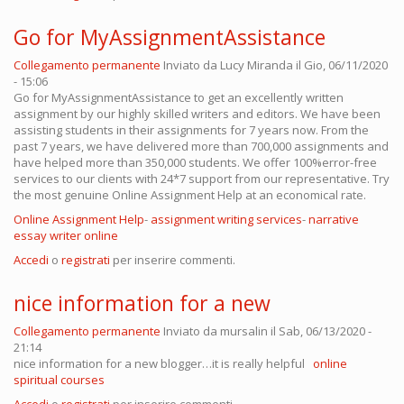
Go for MyAssignmentAssistance
Collegamento permanente
Inviato da
Lucy Miranda
il Gio, 06/11/2020
- 15:06
Go for MyAssignmentAssistance to get an excellently written
assignment by our highly skilled writers and editors. We have been
assisting students in their assignments for 7 years now. From the
past 7 years, we have delivered more than 700,000 assignments and
have helped more than 350,000 students. We offer 100%error-free
services to our clients with 24*7 support from our representative. Try
the most genuine Online Assignment Help at an economical rate.
Online Assignment Help
-
assignment writing services
-
narrative
essay writer online
Accedi
o
registrati
per inserire commenti.
nice information for a new
Collegamento permanente
Inviato da
mursalin
il Sab, 06/13/2020 -
21:14
nice information for a new blogger…it is really helpful
online
spiritual courses