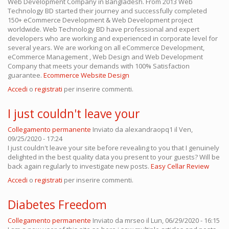
Web Development Company in Bangladesh. From 2013 Web
Technology BD started their journey and successfully completed
150+ eCommerce Development & Web Development project
worldwide. Web Technology BD have professional and expert
developers who are working and experienced in corporate level for
several years. We are working on all eCommerce Development,
eCommerce Management , Web Design and Web Development
Company that meets your demands with 100% Satisfaction
guarantee.
Ecommerce Website Design
Accedi
o
registrati
per inserire commenti.
I just couldn't leave your
Collegamento permanente
Inviato da
alexandraopq1
il Ven,
09/25/2020 - 17:24
I just couldn't leave your site before revealing to you that I genuinely
delighted in the best quality data you present to your guests? Will be
back again regularly to investigate new posts.
Easy Cellar Review
Accedi
o
registrati
per inserire commenti.
Diabetes Freedom
Collegamento permanente
Inviato da
mrseo
il Lun, 06/29/2020 - 16:15