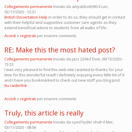
Collegamento permanente
Inviato da
amyabbott090
il Lun,
02/17/2020 - 12:31
British Dissertation Help
in order to do so, they should get in contact
with their helpful and supportive customer care agents as they
extend beneficial advice to students from all walks of life.
Accedi
o
registrati
per inserire commenti.
RE: Make this the most hated post?
Collegamento permanente
Inviato da
jazz 2204
il Dom, 09/13/2020 -
15:23
I was very pleased to find this web-site.I wanted to thanks for your
time for this wonderful read!! I definitely enjoying every little bit of it
and I have you bookmarked to check out new stuff you blog post
ttu raiderlink
Accedi
o
registrati
per inserire commenti.
Truly, this article is really
Collegamento permanente
Inviato da
syed hyder shah
il Mer,
03/11/2020 - 08:06