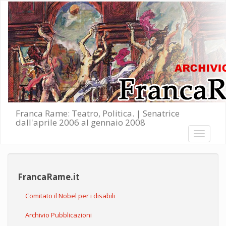
Salta al contenuto principale
Franca Rame: Teatro, Politica. | Senatrice
dall'aprile 2006 al gennaio 2008
Toggle
navigati
FrancaRame.it
Comitato il Nobel per i disabili
Archivio Pubblicazioni