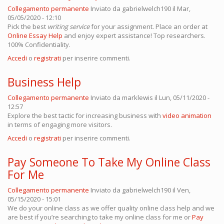
Collegamento permanente
Inviato da
gabrielwelch190
il Mar,
05/05/2020 - 12:10
Pick the best
writing service
for your assignment. Place an order at
Online Essay Help
and enjoy expert assistance! Top researchers.
100% Confidentiality.
Accedi
o
registrati
per inserire commenti.
Business Help
Collegamento permanente
Inviato da
marklewis
il Lun, 05/11/2020 -
12:57
Explore the best tactic for increasing business with
video animation
in terms of engaging more visitors.
Accedi
o
registrati
per inserire commenti.
Pay Someone To Take My Online Class
For Me
Collegamento permanente
Inviato da
gabrielwelch190
il Ven,
05/15/2020 - 15:01
We do your online class as we offer quality online class help and we
are best if you’re searching to take my online class for me or
Pay