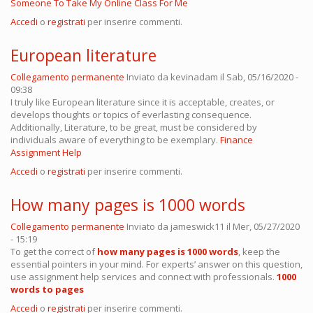
Someone To Take My Online Class For Me
Accedi
o
registrati
per inserire commenti.
European literature
Collegamento permanente
Inviato da
kevinadam
il Sab, 05/16/2020 -
09:38
I truly like European literature since it is acceptable, creates, or
develops thoughts or topics of everlasting consequence.
Additionally, Literature, to be great, must be considered by
individuals aware of everything to be exemplary.
Finance
Assignment Help
Accedi
o
registrati
per inserire commenti.
How many pages is 1000 words
Collegamento permanente
Inviato da
jameswick11
il Mer, 05/27/2020
- 15:19
To get the correct of
how many pages is 1000 words
, keep the
essential pointers in your mind. For experts’ answer on this question,
use assignment help services and connect with professionals.
1000
words to pages
Accedi
o
registrati
per inserire commenti.