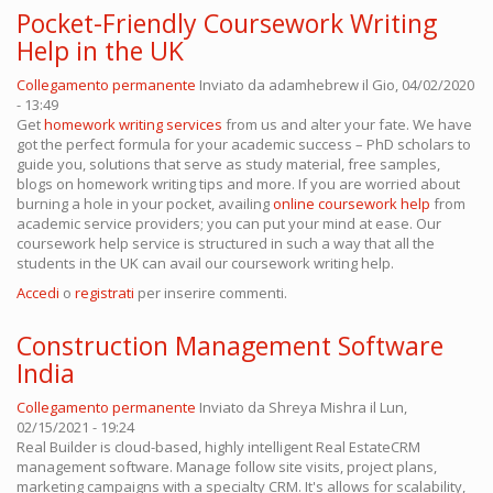
Pocket-Friendly Coursework Writing
Help in the UK
Collegamento permanente
Inviato da
adamhebrew
il Gio, 04/02/2020
- 13:49
Get
homework writing services
from us and alter your fate. We have
got the perfect formula for your academic success – PhD scholars to
guide you, solutions that serve as study material, free samples,
blogs on homework writing tips and more. If you are worried about
burning a hole in your pocket, availing
online coursework help
from
academic service providers; you can put your mind at ease. Our
coursework help service is structured in such a way that all the
students in the UK can avail our coursework writing help.
Accedi
o
registrati
per inserire commenti.
Construction Management Software
India
Collegamento permanente
Inviato da
Shreya Mishra
il Lun,
02/15/2021 - 19:24
Real Builder is cloud-based, highly intelligent Real EstateCRM
management software. Manage follow site visits, project plans,
marketing campaigns with a specialty CRM. It's allows for scalability,