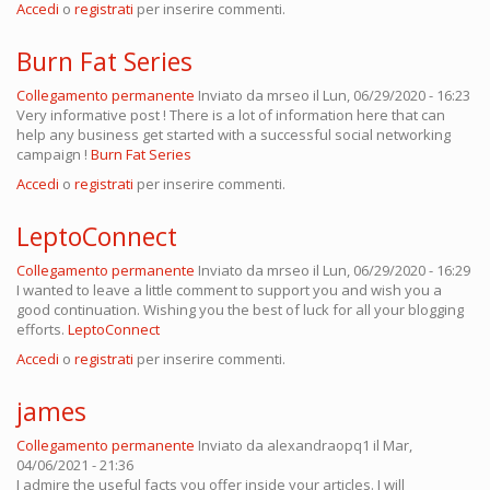
Accedi
o
registrati
per inserire commenti.
Burn Fat Series
Collegamento permanente
Inviato da
mrseo
il Lun, 06/29/2020 - 16:23
Very informative post ! There is a lot of information here that can
help any business get started with a successful social networking
campaign !
Burn Fat Series
Accedi
o
registrati
per inserire commenti.
LeptoConnect
Collegamento permanente
Inviato da
mrseo
il Lun, 06/29/2020 - 16:29
I wanted to leave a little comment to support you and wish you a
good continuation. Wishing you the best of luck for all your blogging
efforts.
LeptoConnect
Accedi
o
registrati
per inserire commenti.
james
Collegamento permanente
Inviato da
alexandraopq1
il Mar,
04/06/2021 - 21:36
I admire the useful facts you offer inside your articles. I will