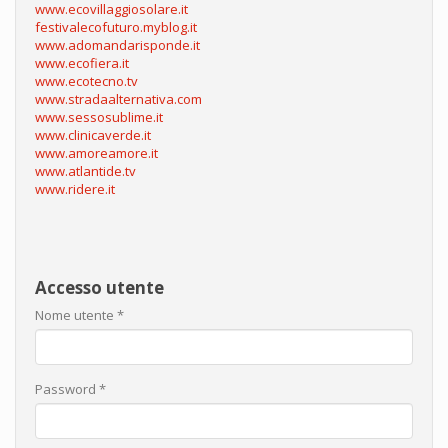
www.ecovillaggiosolare.it
festivalecofuturo.myblog.it
www.adomandarisponde.it
www.ecofiera.it
www.ecotecno.tv
www.stradaalternativa.com
www.sessosublime.it
www.clinicaverde.it
www.amoreamore.it
www.atlantide.tv
www.ridere.it
Accesso utente
Nome utente
*
Password
*