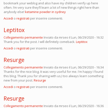
bookmark your weblog and also have my children verify up here
often. I’m very sure they’ll learn a lot of new things right here than
anybody else!
ketamine powder in sydney
Accedi
o
registrati
per inserire commenti.
Leptitox
Collegamento permanente
Inviato da
mrseo
il Lun, 06/29/2020 - 16:32
Thank you for the post. I will definitely comeback.
Leptitox
Accedi
o
registrati
per inserire commenti.
Resurge
Collegamento permanente
Inviato da
mrseo
il Lun, 06/29/2020 - 16:34
Thanks for the nice blog. It was very useful for me. I'm happy I found
this blog. Thank you for sharing with us,I too always learn something
new from your post.
Resurge
Accedi
o
registrati
per inserire commenti.
Resurge
Collegamento permanente
Inviato da
mrseo
il Lun, 06/29/2020 - 16:36