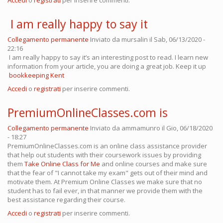
Accedi
o
registrati
per inserire commenti.
I am really happy to say it
Collegamento permanente
Inviato da
mursalin
il Sab, 06/13/2020 -
22:16
I am really happy to say it’s an interesting post to read. I learn new
information from your article, you are doing a great job. Keep it up
bookkeeping Kent
Accedi
o
registrati
per inserire commenti.
PremiumOnlineClasses.com is
Collegamento permanente
Inviato da
ammamunro
il Gio, 06/18/2020
- 18:27
PremiumOnlineClasses.com is an online class assistance provider
that help out students with their coursework issues by providing
them
Take Online Class for Me
and online courses and make sure
that the fear of "I cannot take my exam" gets out of their mind and
motivate them. At Premium Online Classes we make sure that no
student has to fail ever, in that manner we provide them with the
best assistance regarding their course.
Accedi
o
registrati
per inserire commenti.