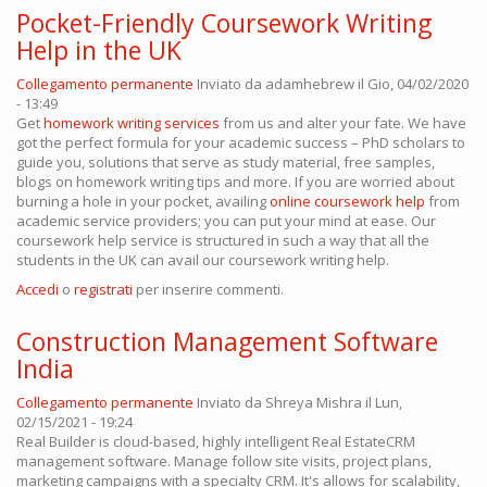
Pocket-Friendly Coursework Writing
Help in the UK
Collegamento permanente
Inviato da
adamhebrew
il Gio, 04/02/2020
- 13:49
Get
homework writing services
from us and alter your fate. We have
got the perfect formula for your academic success – PhD scholars to
guide you, solutions that serve as study material, free samples,
blogs on homework writing tips and more. If you are worried about
burning a hole in your pocket, availing
online coursework help
from
academic service providers; you can put your mind at ease. Our
coursework help service is structured in such a way that all the
students in the UK can avail our coursework writing help.
Accedi
o
registrati
per inserire commenti.
Construction Management Software
India
Collegamento permanente
Inviato da
Shreya Mishra
il Lun,
02/15/2021 - 19:24
Real Builder is cloud-based, highly intelligent Real EstateCRM
management software. Manage follow site visits, project plans,
marketing campaigns with a specialty CRM. It's allows for scalability,