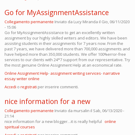
Go for MyAssignmentAssistance
Collegamento permanente
Inviato da
Lucy Miranda
il Gio, 06/11/2020
- 15:06
Go for MyAssignmentAssistance to get an excellently written
assignment by our highly skilled writers and editors. We have been
assisting students in their assignments for 7 years now. From the
past 7 years, we have delivered more than 700,000 assignments and
have helped more than 350,000 students. We offer 100%error-free
services to our clients with 24*7 support from our representative. Try
the most genuine Online Assignment Help at an economical rate.
Online Assignment Help
-
assignment writing services
-
narrative
essay writer online
Accedi
o
registrati
per inserire commenti.
nice information for a new
Collegamento permanente
Inviato da
mursalin
il Sab, 06/13/2020 -
21:14
nice information for a new blogger…it is really helpful
online
spiritual courses