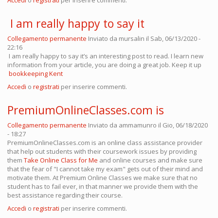
Accedi
o
registrati
per inserire commenti.
I am really happy to say it
Collegamento permanente
Inviato da
mursalin
il Sab, 06/13/2020 -
22:16
I am really happy to say it’s an interesting post to read. I learn new
information from your article, you are doing a great job. Keep it up
bookkeeping Kent
Accedi
o
registrati
per inserire commenti.
PremiumOnlineClasses.com is
Collegamento permanente
Inviato da
ammamunro
il Gio, 06/18/2020
- 18:27
PremiumOnlineClasses.com is an online class assistance provider
that help out students with their coursework issues by providing
them
Take Online Class for Me
and online courses and make sure
that the fear of "I cannot take my exam" gets out of their mind and
motivate them. At Premium Online Classes we make sure that no
student has to fail ever, in that manner we provide them with the
best assistance regarding their course.
Accedi
o
registrati
per inserire commenti.