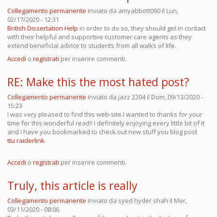
Collegamento permanente
Inviato da
amyabbott090
il Lun,
02/17/2020 - 12:31
British Dissertation Help
in order to do so, they should get in contact
with their helpful and supportive customer care agents as they
extend beneficial advice to students from all walks of life.
Accedi
o
registrati
per inserire commenti.
RE: Make this the most hated post?
Collegamento permanente
Inviato da
jazz 2204
il Dom, 09/13/2020 -
15:23
I was very pleased to find this web-site.I wanted to thanks for your
time for this wonderful read!! I definitely enjoying every little bit of it
and I have you bookmarked to check out new stuff you blog post
ttu raiderlink
Accedi
o
registrati
per inserire commenti.
Truly, this article is really
Collegamento permanente
Inviato da
syed hyder shah
il Mer,
03/11/2020 - 08:06