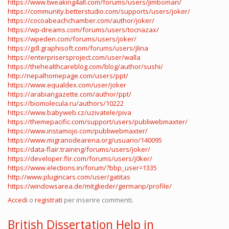
https://www.tweaking4all.com/forums/users/jimboman/
https://community.betterstudio.com/supports/users/joker/
https://cocoabeachchamber.com/author/joker/
https://wp-dreams.com/forums/users/tocnazax/
https://wpeden.com/forums/users/joker/
https://gdl.graphisoft.com/forums/users/jlina
https://enterprisersproject.com/user/walla
https://thehealthcareblog.com/blog/author/sushi/
http://nepalhomepage.com/users/ppt/
https://www.equaldex.com/user/joker
https://arabiangazette.com/author/ppt/
https://biomolecula.ru/authors/10222
https://www.babyweb.cz/uzivatele/piva
https://themepacific.com/support/users/publiwebmaxter/
https://www.instamojo.com/publiwebmaxter/
https://www.migranodearena.org/usuario/140095
https://data-flair.training/forums/users/joker/
https://developer.flir.com/forums/users/j0ker/
https://www.elections.in/forum/?bbp_user=1335
http://www.plugincars.com/user/gatitas
https://windowsarea.de/mitglieder/germanp/profile/
Accedi
o
registrati
per inserire commenti.
British Dissertation Help in