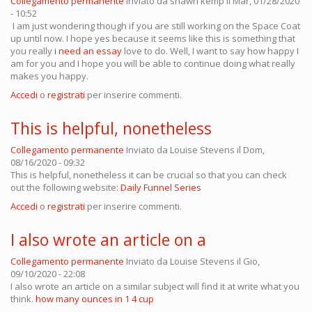
Collegamento permanente
Inviato da
shawn kemp
il Mar, 01/28/2020
- 10:52
I am just wondering though if you are still working on the Space Coat
up until now. I hope yes because it seems like this is something that
you really
i need an essay
love to do. Well, I want to say how happy I
am for you and I hope you will be able to continue doing what really
makes you happy.
Accedi
o
registrati
per inserire commenti.
This is helpful, nonetheless
Collegamento permanente
Inviato da
Louise Stevens
il Dom,
08/16/2020 - 09:32
This is helpful, nonetheless it can be crucial so that you can check
out the following website:
Daily Funnel Series
Accedi
o
registrati
per inserire commenti.
I also wrote an article on a
Collegamento permanente
Inviato da
Louise Stevens
il Gio,
09/10/2020 - 22:08
I also wrote an article on a similar subject will find it at write what you
think.
how many ounces in 1 4 cup