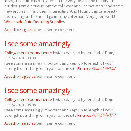
Truly, this article is really one of the very best in the history of
articles. I am a antique ’Article’ collector and I sometimes read some
new articles if I find them interesting. And I found this one pretty
fascinating and it should go into my collection. Very good work!
Wholesale Auto Detailing Supplies
Accedi
o
registrati
per inserire commenti.
I see some amazingly
Collegamento permanente
Inviato da
syed hyder shah
il Dom,
03/15/2020 - 08:08
I see some amazingly important and kept up to length of your
strength searching for in your on the site
Finance 代写,经济代写
Accedi
o
registrati
per inserire commenti.
I see some amazingly
Collegamento permanente
Inviato da
syed hyder shah
il Dom,
03/15/2020 - 08:08
I see some amazingly important and kept up to length of your
strength searching for in your on the site
Finance 代写,经济代写
Accedi
o
registrati
per inserire commenti.