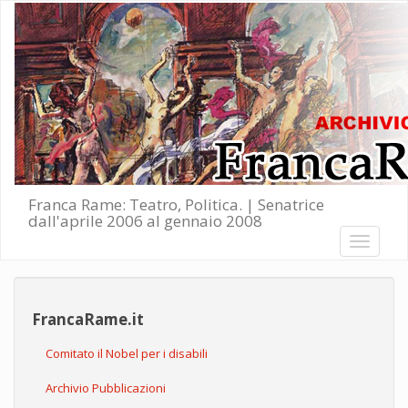
Salta al contenuto principale
Franca Rame: Teatro, Politica. | Senatrice
dall'aprile 2006 al gennaio 2008
Toggle
navigati
FrancaRame.it
Comitato il Nobel per i disabili
Archivio Pubblicazioni