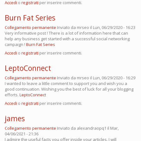
Accedi
o
registrati
per inserire commenti.
Burn Fat Series
Collegamento permanente
Inviato da
mrseo
il Lun, 06/29/2020 - 16:23
Very informative post ! There is a lot of information here that can
help any business get started with a successful social networking
campaign !
Burn Fat Series
Accedi
o
registrati
per inserire commenti.
LeptoConnect
Collegamento permanente
Inviato da
mrseo
il Lun, 06/29/2020 - 16:29
I wanted to leave a little comment to support you and wish you a
good continuation. Wishing you the best of luck for all your blogging
efforts.
LeptoConnect
Accedi
o
registrati
per inserire commenti.
james
Collegamento permanente
Inviato da
alexandraopq1
il Mar,
04/06/2021 - 21:36
I admire the useful facts you offer inside your articles. I will