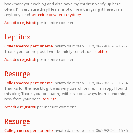
bookmark your weblog and also have my children verify up here
often. I’m very sure they’ll learn a lot of new things right here than
anybody else!
ketamine powder in sydney
Accedi
o
registrati
per inserire commenti.
Leptitox
Collegamento permanente
Inviato da
mrseo
il Lun, 06/29/2020 - 16:32
Thank you for the post. I will definitely comeback.
Leptitox
Accedi
o
registrati
per inserire commenti.
Resurge
Collegamento permanente
Inviato da
mrseo
il Lun, 06/29/2020 - 16:34
Thanks for the nice blog. It was very useful for me. I'm happy I found
this blog. Thank you for sharing with us,I too always learn something
new from your post.
Resurge
Accedi
o
registrati
per inserire commenti.
Resurge
Collegamento permanente
Inviato da
mrseo
il Lun, 06/29/2020 - 16:36