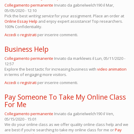
Collegamento permanente
Inviato da
gabrielwelch190
il Mar,
05/05/2020 - 12:10
Pick the best
writing service
for your assignment. Place an order at
Online Essay Help
and enjoy expert assistance! Top researchers.
100% Confidentiality.
Accedi
o
registrati
per inserire commenti.
Business Help
Collegamento permanente
Inviato da
marklewis
il Lun, 05/11/2020 -
12:57
Explore the best tactic for increasing business with
video animation
in terms of engaging more visitors.
Accedi
o
registrati
per inserire commenti.
Pay Someone To Take My Online Class
For Me
Collegamento permanente
Inviato da
gabrielwelch190
il Ven,
05/15/2020 - 15:01
We do your online class as we offer quality online class help and we
are best if you’re searching to take my online class for me or
Pay