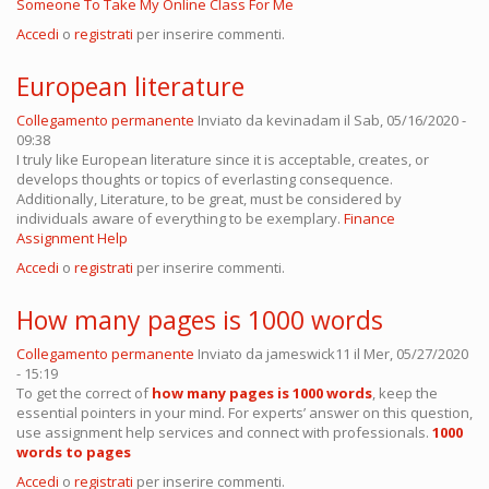
Someone To Take My Online Class For Me
Accedi
o
registrati
per inserire commenti.
European literature
Collegamento permanente
Inviato da
kevinadam
il Sab, 05/16/2020 -
09:38
I truly like European literature since it is acceptable, creates, or
develops thoughts or topics of everlasting consequence.
Additionally, Literature, to be great, must be considered by
individuals aware of everything to be exemplary.
Finance
Assignment Help
Accedi
o
registrati
per inserire commenti.
How many pages is 1000 words
Collegamento permanente
Inviato da
jameswick11
il Mer, 05/27/2020
- 15:19
To get the correct of
how many pages is 1000 words
, keep the
essential pointers in your mind. For experts’ answer on this question,
use assignment help services and connect with professionals.
1000
words to pages
Accedi
o
registrati
per inserire commenti.