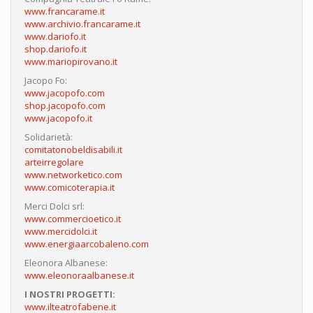
www.francarame.it
www.archivio.francarame.it
www.dariofo.it
shop.dariofo.it
www.mariopirovano.it
Jacopo Fo:
www.jacopofo.com
shop.jacopofo.com
www.jacopofo.it
Solidarietà:
comitatonobeldisabili.it
arteirregolare
www.networketico.com
www.comicoterapia.it
Merci Dolci srl:
www.commercioetico.it
www.mercidolci.it
www.energiaarcobaleno.com
Eleonora Albanese:
www.eleonoraalbanese.it
I NOSTRI PROGETTI:
www.ilteatrofabene.it