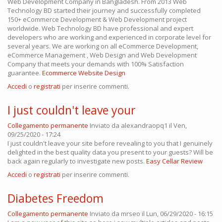
Web Development Company in Bangladesh. From 2013 Web
Technology BD started their journey and successfully completed
150+ eCommerce Development & Web Development project
worldwide. Web Technology BD have professional and expert
developers who are working and experienced in corporate level for
several years. We are working on all eCommerce Development,
eCommerce Management , Web Design and Web Development
Company that meets your demands with 100% Satisfaction
guarantee.
Ecommerce Website Design
Accedi
o
registrati
per inserire commenti.
I just couldn't leave your
Collegamento permanente
Inviato da
alexandraopq1
il Ven,
09/25/2020 - 17:24
I just couldn't leave your site before revealing to you that I genuinely
delighted in the best quality data you present to your guests? Will be
back again regularly to investigate new posts.
Easy Cellar Review
Accedi
o
registrati
per inserire commenti.
Diabetes Freedom
Collegamento permanente
Inviato da
mrseo
il Lun, 06/29/2020 - 16:15