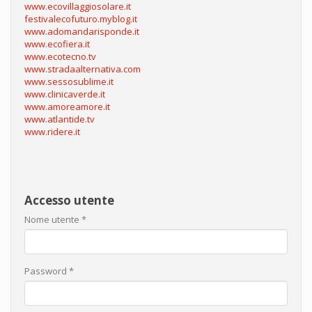
www.ecovillaggiosolare.it
festivalecofuturo.myblog.it
www.adomandarisponde.it
www.ecofiera.it
www.ecotecno.tv
www.stradaalternativa.com
www.sessosublime.it
www.clinicaverde.it
www.amoreamore.it
www.atlantide.tv
www.ridere.it
Accesso utente
Nome utente
*
Password
*