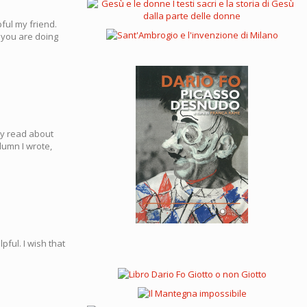
pful my friend.
 you are doing
ly read about
lumn I wrote,
ful. I wish that