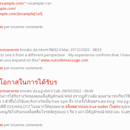
/example.com/
">example</a>
mple.com/
mple.com/]example[/url]
ti
per inserire commenti.
permanente
Inviato da
mtom78632
il Mar, 07/12/2022 - 08:53
 to see it from a different perspective My experience confirms that. I hav
an you expand on this?
www.outsidemassage.com
ti
per inserire commenti.
ิ่มโอกาสในการได้รับร
permanente
Inviato da
pg slot
il Sab, 09/03/2022 - 09:49
สในการได้รับรางวัลของคุณเมื่อสัญลักษณ์ Wild ปรากฏทั่ววงล้อ คุณสามารถเรียกใช
 3 ตัวขึ้นไปได้และรับรางวัลเป็น Free Spin ถึง 10 ครั้งได้เลยPirate King : เกม p
มดีที่ OCEANSLOTZ ไม่อยากให้คุณพลาด
สล็อตฝากถอน true wallet เว็บตรง
คุณจะ
ญภัยไปกับเกมสล็อตธีมโจรสลัดรูปแบบ 5 รีล 3 แถว มีสัญลักษณ์ Wild และ Scatte
ti
per inserire commenti.