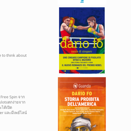
e to think about
้ Free Spin จาก
g slotแตกง่ายจาก
ได้เปิด
r และมีเพย์ไลน์