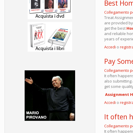
Best Hom
Collegamento 
Treat Assignmen
are provided by
get the best
Ho
and reliable ho
years of experie
Accedi
o
registra
Pay Som
Collegamento 
It often happen
also submitting 
get some qualit
Assignment H
Accedi
o
registra
It often
Collegamento 
It often happen