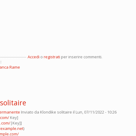
Accedi
o
registrati
per inserire commenti.
:
Franca Rame
solitaire
permanente
Inviato da
Klondike solitaire
il Lun, 07/11/2022 - 10:26
.com/
Key]
e.com/
|Key]]
//example.net
)
ample.com/