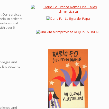
r. Our services
elp. In order to
 professional
ith over 5
colleges and
it is better to
colleges and