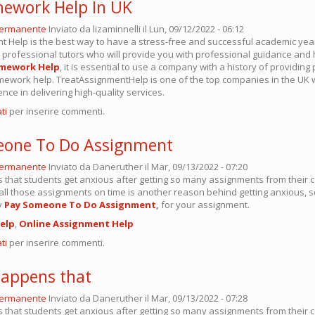
ework Help In UK
permanente
Inviato da
lizaminnelli
il Lun, 09/12/2022 - 06:12
t Help is the best way to have a stress-free and successful academic yea
 professional tutors who will provide you with professional guidance and h
mework Help
, it is essential to use a company with a history of providing
mework help. TreatAssignmentHelp is one of the top companies in the UK w
nce in delivering high-quality services.
ti
per inserire commenti.
eone To Do Assignment
permanente
Inviato da
Daneruther
il Mar, 09/13/2022 - 07:20
s that students get anxious after getting so many assignments from their 
all those assignments on time is another reason behind getting anxious, so 
y
Pay Someone To Do Assignment
,
for your assignment.
elp
,
Online
Assignment Help
ti
per inserire commenti.
 happens that
permanente
Inviato da
Daneruther
il Mar, 09/13/2022 - 07:28
s that students get anxious after getting so many assignments from their 