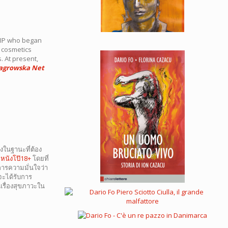
VIP who began
r cosmetics
. At present,
agrowska Net
งในฐานะที่ต้อง
น
หนังโป๊18+
โดยที่
งการความมั่นใจว่า
นจะได้รับการ
เรื่องสุขภาวะใน