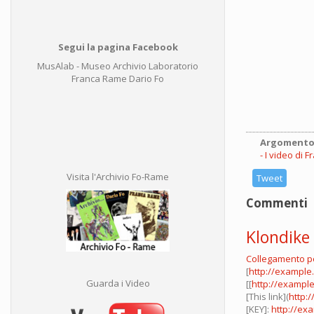
Segui la pagina Facebook
MusAlab - Museo Archivio Laboratorio
Franca Rame Dario Fo
Argomento
I video di 
Visita l'Archivio Fo-Rame
Tweet
Commenti
Klondike 
Collegamento 
[
http://example
Guarda i Video
[[
http://exampl
[This link](
http:
[KEY]:
http://ex