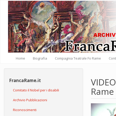
Salta al contenuto principale
Home
Biografia
Compagnia Teatrale Fo Rame
Cont
VIDEO:
FrancaRame.it
Rame
Comitato il Nobel per i disabili
Archivio Pubblicazioni
Riconoscimenti