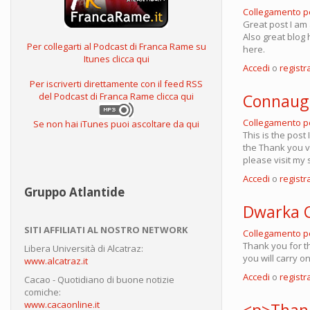
Collegamento 
Great post I am 
Also great blog
Per collegarti al Podcast di Franca Rame su
here.
Itunes clicca qui
Accedi
o
registra
Per iscriverti direttamente con il feed RSS
Connaugh
del Podcast di Franca Rame clicca qui
Collegamento 
Se non hai iTunes puoi ascoltare da qui
This is the post
the Thank you ve
please visit my s
Accedi
o
registra
Gruppo Atlantide
Dwarka Ca
SITI AFFILIATI AL NOSTRO NETWORK
Collegamento 
Thank you for th
Libera Università di Alcatraz:
you will carry o
www.alcatraz.it
Accedi
o
registra
Cacao - Quotidiano di buone notizie
comiche:
www.cacaonline.it
<p>Thank