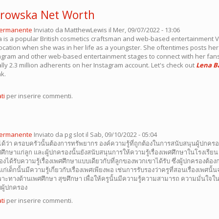
rowska Net Worth
permanente
Inviato da
MatthewLewis
il Mer, 09/07/2022 - 13:06
is a popular British cosmetics craftsman and web-based entertainment 
ocation when she was in her life as a youngster. She oftentimes posts he
stagram and other web-based entertainment stages to connect with her fans
lly 2.3 million adherents on her Instagram account. Let's check out
Lena B
nk.
ti
per inserire commenti.
permanente
Inviato da
pg slot
il Sab, 09/10/2022 - 05:04
้ว่า ครอบครัวนั้นต้องการทรัพยากร องค์ความรู้ที่ถูกต้องในการสนับสนุนผู้ปกครอ
พศศึกษาแก่ลูก และผู้ปกครองนั้นยังสนับสนุนการให้ความรู้เรื่องเพศศึกษาในโรงเรีย
องได้รับความรู้เรื่องเพศศึกษาแบบเดียวกับที่ลูกของพวกเขาได้รับ ซึ่งผู้ปกครองต้อ
แก่เด็กนั้นมีความรู้เกี่ยวกับเรื่องเพศเพียงพอ เช่นการรับรองว่าครูที่สอนเรื่องเพศนั้
าะทางด้านเพศศึกษา สุขศึกษา เพื่อให้ครูนั้นมีความรู้ความสามารถ ความมั่นใจใน
ผู้ปกครอง
ti
per inserire commenti.