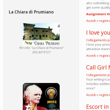
also submitting 
get some qualit
La Chiara di Prumiano
Assignment H
Accedi
o
registra
I love yo
Collegamento 
I love your pres
Per info: "La Chiara di Prumiano"
attractive mann
055-8075727
Accedi
o
registra
Call Gir
Collegamento 
Your writing is
includes addition
once?
Accedi
o
registra
Escort in