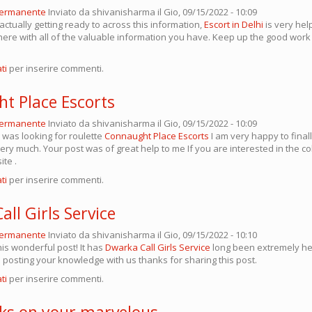
permanente
Inviato da
shivanisharma
il Gio, 09/15/2022 - 10:09
actually getting ready to across this information,
Escort in Delhi
is very hel
 here with all of the valuable information you have. Keep up the good work
ti
per inserire commenti.
t Place Escorts
permanente
Inviato da
shivanisharma
il Gio, 09/15/2022 - 10:09
 I was looking for roulette
Connaught Place Escorts
I am very happy to final
ry much. Your post was of great help to me If you are interested in the co
ite .
ti
per inserire commenti.
ll Girls Service
permanente
Inviato da
shivanisharma
il Gio, 09/15/2022 - 10:10
is wonderful post! It has
Dwarka Call Girls Service
long been extremely help
n posting your knowledge with us thanks for sharing this post.
ti
per inserire commenti.
s on your marvelous