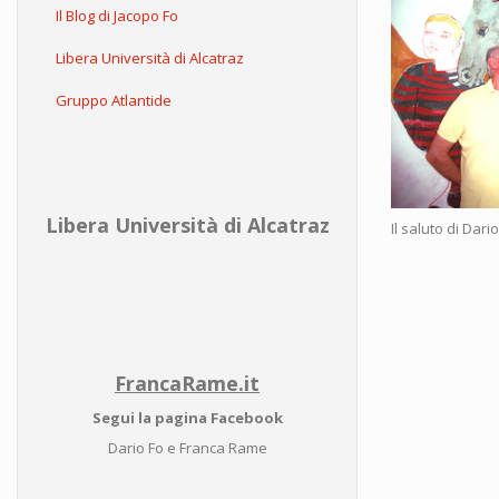
Il Blog di Jacopo Fo
Libera Università di Alcatraz
Gruppo Atlantide
Libera Università di Alcatraz
Il saluto di Dar
FrancaRame.it
Segui la pagina Facebook
Dario Fo e Franca Rame