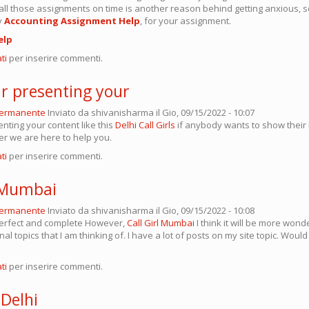
all those assignments on time is another reason behind getting anxious, so 
y
Accounting Assignment Help
, for your assignment.
elp
ti
per inserire commenti.
ur presenting your
permanente
Inviato da
shivanisharma
il Gio, 09/15/2022 - 10:07
enting your content like this
Delhi Call Girls
if anybody wants to show their
er we are here to help you.
ti
per inserire commenti.
l Mumbai
permanente
Inviato da
shivanisharma
il Gio, 09/15/2022 - 10:08
 perfect and complete However,
Call Girl Mumbai
I think it will be more wonde
al topics that I am thinking of. I have a lot of posts on my site topic. Would 
ti
per inserire commenti.
 Delhi