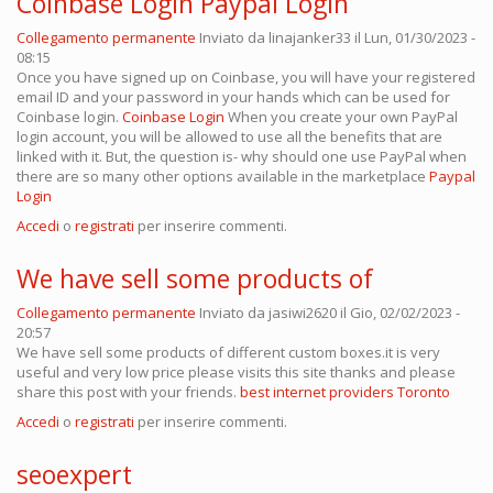
Coinbase Login Paypal Login
Collegamento permanente
Inviato da
linajanker33
il Lun, 01/30/2023 -
08:15
Once you have signed up on Coinbase, you will have your registered
email ID and your password in your hands which can be used for
Coinbase login.
Coinbase Login
When you create your own PayPal
login account, you will be allowed to use all the benefits that are
linked with it. But, the question is- why should one use PayPal when
there are so many other options available in the marketplace
Paypal
Login
Accedi
o
registrati
per inserire commenti.
We have sell some products of
Collegamento permanente
Inviato da
jasiwi2620
il Gio, 02/02/2023 -
20:57
We have sell some products of different custom boxes.it is very
useful and very low price please visits this site thanks and please
share this post with your friends.
best internet providers Toronto
Accedi
o
registrati
per inserire commenti.
seoexpert