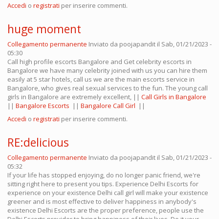
Accedi
o
registrati
per inserire commenti.
huge moment
Collegamento permanente
Inviato da
poojapandit
il Sab, 01/21/2023 -
05:30
Call high profile escorts Bangalore and Get celebrity escorts in
Bangalore we have many celebrity joined with us you can hire them
easily at 5 star hotels, call us we are the main escorts service in
Bangalore, who gives real sexual services to the fun. The young call
girls in Bangalore are extremely excellent, ||
Call Girls in Bangalore
||
Bangalore Escorts
||
Bangalore Call Girl
||
Accedi
o
registrati
per inserire commenti.
RE:delicious
Collegamento permanente
Inviato da
poojapandit
il Sab, 01/21/2023 -
05:32
If your life has stopped enjoying, do no longer panic friend, we're
sitting right here to present you tips. Experience Delhi Escorts for
experience on your existence Delhi call girl will make your existence
greener and is most effective to deliver happiness in anybody's
existence Delhi Escorts are the proper preference, people use the