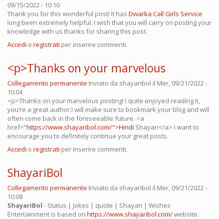
09/15/2022 - 10:10
Thank you for this wonderful post! It has
Dwarka Call Girls Service
long been extremely helpful. I wish that you will carry on posting your
knowledge with us thanks for sharing this post.
Accedi
o
registrati
per inserire commenti.
<p>Thanks on your marvelous
Collegamento permanente
Inviato da
shayaribol
il Mer, 09/21/2022 -
10:04
<p>Thanks on your marvelous posting! I quite enjoyed reading it,
you’re a great author.I will make sure to bookmark your blog and will
often come back in the foreseeable future. <a
href="
https://www.shayaribol.com/">Hindi
Shayari</a> I want to
encourage you to definitely continue your great posts.
Accedi
o
registrati
per inserire commenti.
ShayariBol
Collegamento permanente
Inviato da
shayaribol
il Mer, 09/21/2022 -
10:08
ShayariBol
- Status | Jokes | quote | Shayari | Wishes
Entertainment is based on
https://www.shayaribol.com/
website.