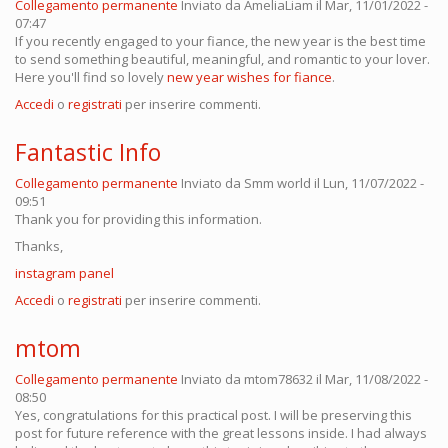
Collegamento permanente
Inviato da
AmeliaLiam
il Mar, 11/01/2022 -
07:47
If you recently engaged to your fiance, the new year is the best time
to send something beautiful, meaningful, and romantic to your lover.
Here you'll find so lovely
new year wishes for fiance
.
Accedi
o
registrati
per inserire commenti.
Fantastic Info
Collegamento permanente
Inviato da
Smm world
il Lun, 11/07/2022 -
09:51
Thank you for providing this information.
Thanks,
instagram panel
Accedi
o
registrati
per inserire commenti.
mtom
Collegamento permanente
Inviato da
mtom78632
il Mar, 11/08/2022 -
08:50
Yes, congratulations for this practical post. I will be preserving this
post for future reference with the great lessons inside. I had always