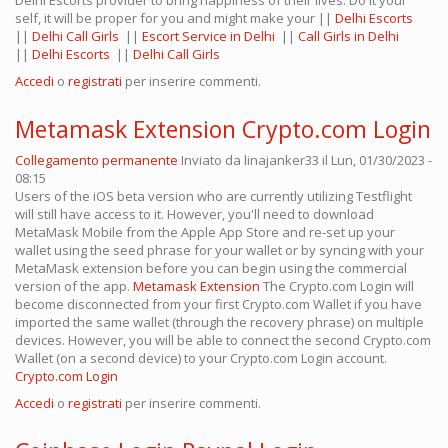
Delhi Escorts provider to bring happiness of their lives. Do it your
self, it will be proper for you and might make your ||
Delhi Escorts
||
Delhi Call Girls
||
Escort Service in Delhi
||
Call Girls in Delhi
||
Delhi Escorts
||
Delhi Call Girls
Accedi
o
registrati
per inserire commenti.
Metamask Extension Crypto.com Login
Collegamento permanente
Inviato da
linajanker33
il Lun, 01/30/2023 -
08:15
Users of the iOS beta version who are currently utilizing Testflight
will still have access to it. However, you'll need to download
MetaMask Mobile from the Apple App Store and re-set up your
wallet using the seed phrase for your wallet or by syncing with your
MetaMask extension before you can begin using the commercial
version of the app.
Metamask Extension
The Crypto.com Login will
become disconnected from your first Crypto.com Wallet if you have
imported the same wallet (through the recovery phrase) on multiple
devices. However, you will be able to connect the second Crypto.com
Wallet (on a second device) to your Crypto.com Login account.
Crypto.com Login
Accedi
o
registrati
per inserire commenti.