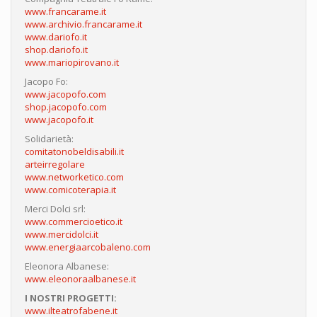
www.francarame.it
www.archivio.francarame.it
www.dariofo.it
shop.dariofo.it
www.mariopirovano.it
Jacopo Fo:
www.jacopofo.com
shop.jacopofo.com
www.jacopofo.it
Solidarietà:
comitatonobeldisabili.it
arteirregolare
www.networketico.com
www.comicoterapia.it
Merci Dolci srl:
www.commercioetico.it
www.mercidolci.it
www.energiaarcobaleno.com
Eleonora Albanese:
www.eleonoraalbanese.it
I NOSTRI PROGETTI:
www.ilteatrofabene.it