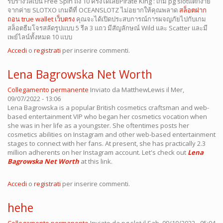
รับรางวัลเป็น Free Spin ถึง 10 ครั้งได้เลยPirate King : เกม pg slotแตกง่าย
จากค่าย SLOTXO เกมดีที่ OCEANSLOTZ ไม่อยากให้คุณพลาด
สล็อตฝาก
ถอน true wallet เว็บตรง
คุณจะได้เปิดประสบการณ์การผจญภัยไปกับเกม
สล็อตธีมโจรสลัดรูปแบบ 5 รีล 3 แถว มีสัญลักษณ์ Wild และ Scatter และมี
เพย์ไลน์ทั้งหมด 10 แบบ
Accedi
o
registrati
per inserire commenti.
Lena Bagrowska Net Worth
Collegamento permanente
Inviato da
MatthewLewis
il Mer,
09/07/2022 - 13:06
Lena Bagrowska is a popular British cosmetics craftsman and web-
based entertainment VIP who began her cosmetics vocation when
she was in her life as a youngster. She oftentimes posts her
cosmetics abilities on Instagram and other web-based entertainment
stages to connect with her fans. At present, she has practically 2.3
million adherents on her Instagram account. Let's check out
Lena
Bagrowska Net Worth
at this link.
Accedi
o
registrati
per inserire commenti.
hehe