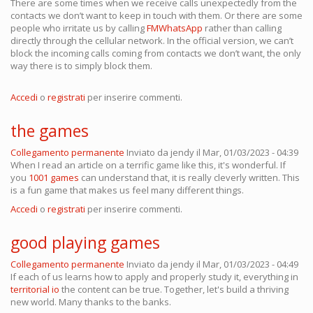
There are some times when we receive calls unexpectedly from the
contacts we don’t want to keep in touch with them. Or there are some
people who irritate us by calling
FMWhatsApp
rather than calling
directly through the cellular network. In the official version, we can’t
block the incoming calls coming from contacts we don’t want, the only
way there is to simply block them.
Accedi
o
registrati
per inserire commenti.
the games
Collegamento permanente
Inviato da
jendy
il Mar, 01/03/2023 - 04:39
When I read an article on a terrific game like this, it's wonderful. If
you
1001 games
can understand that, it is really cleverly written. This
is a fun game that makes us feel many different things.
Accedi
o
registrati
per inserire commenti.
good playing games
Collegamento permanente
Inviato da
jendy
il Mar, 01/03/2023 - 04:49
If each of us learns how to apply and properly study it, everything in
territorial io
the content can be true. Together, let's build a thriving
new world. Many thanks to the banks.