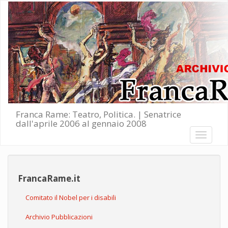
Salta al contenuto principale
Franca Rame: Teatro, Politica. | Senatrice
dall'aprile 2006 al gennaio 2008
Toggle
navigati
FrancaRame.it
Comitato il Nobel per i disabili
Archivio Pubblicazioni