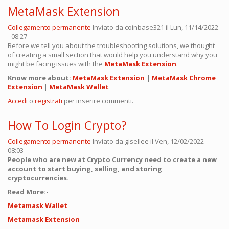
MetaMask Extension
Collegamento permanente
Inviato da
coinbase321
il Lun, 11/14/2022
- 08:27
Before we tell you about the troubleshooting solutions, we thought
of creating a small section that would help you understand why you
might be facing issues with the
MetaMask Extension
.
Know more about:
MetaMask Extension
|
MetaMask Chrome
Extension
|
MetaMask Wallet
Accedi
o
registrati
per inserire commenti.
How To Login Crypto?
Collegamento permanente
Inviato da
gisellee
il Ven, 12/02/2022 -
08:03
People who are new at Crypto Currency need to create a new
account to start buying, selling, and storing
cryptocurrencies.
Read More:-
Metamask Wallet
Metamask Extension