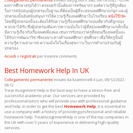
Collegamento permanente
Inviato da
pg slot
il Sab, 09/10/2022 - 05:04
ผลการศึกษาสรุปได้ว่า ครอบครัวนั้นต้องการทรัพยากร องค์ความรู้ที่ถูกต้อง
ในการสนับสนุนผู้ปกครองในฐานะที่ต้องเป็นผู้ที่จะสอนเพศศึกษาแก่ลูก และผู้
ปกครองนั้นยังสนับสนุนการให้ความรู้เรื่องเพศศึกษาในโรงเรียน
หนังโป๊18+
โดยที่ผู้ปกครองนั้นจะต้องได้รับความรู้เรื่องเพศศึกษาแบบเดียวกับที่ลูกของ
พวกเขาได้รับ ซึ่งผู้ปกครองต้องการความมั่นใจว่าผู้ที่สอนเพศศึกษาแก่เด็กนั้น
มีความรู้เกี่ยวกับเรื่องเพศเพียงพอ เช่นการรับรองว่าครูที่สอนเรื่องเพศนั้นจะ
ได้รับการพัฒนาวิชาชีพเฉพาะทางด้านเพศศึกษา สุขศึกษา เพื่อให้ครูนั้นมี
ความรู้ความสามารถ ความมั่นใจในเรื่องสุขภาวะในการทำงานร่วมกับผู้
ปกครอง
Accedi
o
registrati
per inserire commenti.
Best Homework Help In UK
Collegamento permanente
Inviato da
lizaminnelli
il Lun, 09/12/2022 -
06:12
Treat Assignment Help is the best way to have a stress-free and
successful academic year. Our services are provided by
professional tutors who will provide you with professional guidance
and help. In order to get the best
Homework Help
, it is essential to
use a company with a history of providing professional and reliable
homework help. TreatAssignmentHelp is one of the top companies in
the UK with over 5 years of experience in delivering high-quality
services.