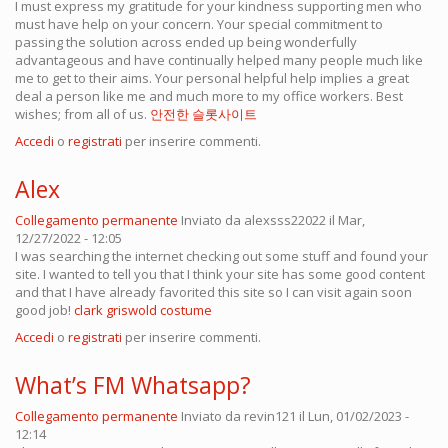
I must express my gratitude for your kindness supporting men who
must have help on your concern. Your special commitment to
passing the solution across ended up being wonderfully
advantageous and have continually helped many people much like
me to get to their aims. Your personal helpful help implies a great
deal a person like me and much more to my office workers. Best
wishes; from all of us.
안전한 슬롯사이트
Accedi
o
registrati
per inserire commenti.
Alex
Collegamento permanente
Inviato da
alexsss22022
il Mar,
12/27/2022 - 12:05
I was searching the internet checking out some stuff and found your
site. I wanted to tell you that I think your site has some good content
and that I have already favorited this site so I can visit again soon
good job!
clark griswold costume
Accedi
o
registrati
per inserire commenti.
What’s FM Whatsapp?
Collegamento permanente
Inviato da
revin121
il Lun, 01/02/2023 -
12:14