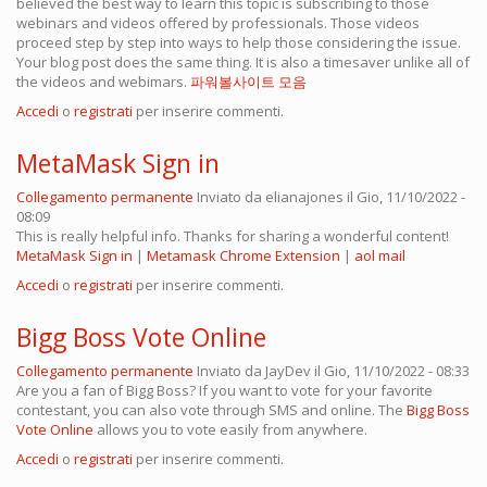
believed the best way to learn this topic is subscribing to those
webinars and videos offered by professionals. Those videos
proceed step by step into ways to help those considering the issue.
Your blog post does the same thing. It is also a timesaver unlike all of
the videos and webimars.
파워볼사이트 모음
Accedi
o
registrati
per inserire commenti.
MetaMask Sign in
Collegamento permanente
Inviato da
elianajones
il Gio, 11/10/2022 -
08:09
This is really helpful info. Thanks for sharing a wonderful content!
MetaMask Sign in
|
Metamask Chrome Extension
|
aol mail
Accedi
o
registrati
per inserire commenti.
Bigg Boss Vote Online
Collegamento permanente
Inviato da
JayDev
il Gio, 11/10/2022 - 08:33
Are you a fan of Bigg Boss? If you want to vote for your favorite
contestant, you can also vote through SMS and online. The
Bigg Boss
Vote Online
allows you to vote easily from anywhere.
Accedi
o
registrati
per inserire commenti.