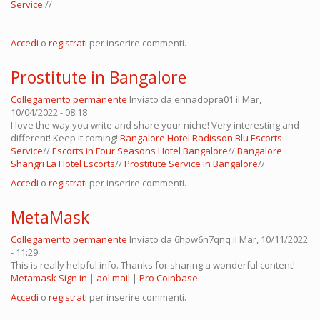
Service
//
Accedi
o
registrati
per inserire commenti.
Prostitute in Bangalore
Collegamento permanente
Inviato da
ennadopra01
il Mar,
10/04/2022 - 08:18
I love the way you write and share your niche! Very interesting and
different! Keep it coming!
Bangalore Hotel Radisson Blu Escorts
Service
//
Escorts in Four Seasons Hotel Bangalore
//
Bangalore
Shangri La Hotel Escorts
//
Prostitute Service in Bangalore
//
Accedi
o
registrati
per inserire commenti.
MetaMask
Collegamento permanente
Inviato da
6hpw6n7qnq
il Mar, 10/11/2022
- 11:29
This is really helpful info. Thanks for sharing a wonderful content!
Metamask Sign in
|
aol mail
|
Pro Coinbase
Accedi
o
registrati
per inserire commenti.