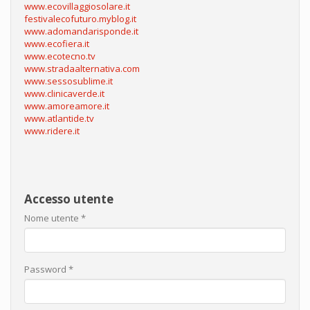
www.ecovillaggiosolare.it
festivalecofuturo.myblog.it
www.adomandarisponde.it
www.ecofiera.it
www.ecotecno.tv
www.stradaalternativa.com
www.sessosublime.it
www.clinicaverde.it
www.amoreamore.it
www.atlantide.tv
www.ridere.it
Accesso utente
Nome utente
*
Password
*