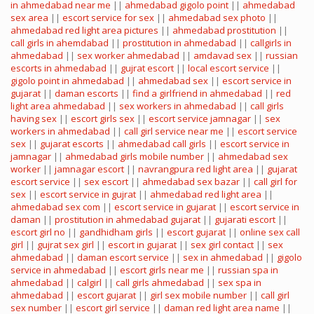
in ahmedabad near me
||
ahmedabad gigolo point
||
ahmedabad
sex area
||
escort service for sex
||
ahmedabad sex photo
||
ahmedabad red light area pictures
||
ahmedabad prostitution
||
call girls in ahemdabad
||
prostitution in ahmedabad
||
callgirls in
ahmedabad
||
sex worker ahmedabad
||
amdavad sex
||
russian
escorts in ahmedabad
||
gujrat escort
||
local escort service
||
gigolo point in ahmedabad
||
ahmedabad sex
||
escort service in
gujarat
||
daman escorts
||
find a girlfriend in ahmedabad
||
red
light area ahmedabad
||
sex workers in ahmedabad
||
call girls
having sex
||
escort girls sex
||
escort service jamnagar
||
sex
workers in ahmedabad
||
call girl service near me
||
escort service
sex
||
gujarat escorts
||
ahmedabad call girls
||
escort service in
jamnagar
||
ahmedabad girls mobile number
||
ahmedabad sex
worker
||
jamnagar escort
||
navrangpura red light area
||
gujarat
escort service
||
sex escort
||
ahmedabad sex bazar
||
call girl for
sex
||
escort service in gujrat
||
ahmedabad red light area
||
ahmedabad sex com
||
escort service in gujarat
||
escort service in
daman
||
prostitution in ahmedabad gujarat
||
gujarati escort
||
escort girl no
||
gandhidham girls
||
escort gujarat
||
online sex call
girl
||
gujrat sex girl
||
escort in gujarat
||
sex girl contact
||
sex
ahmedabad
||
daman escort service
||
sex in ahmedabad
||
gigolo
service in ahmedabad
||
escort girls near me
||
russian spa in
ahmedabad
||
calgirl
||
call girls ahmedabad
||
sex spa in
ahmedabad
||
escort gujarat
||
girl sex mobile number
||
call girl
sex number
||
escort girl service
||
daman red light area name
||