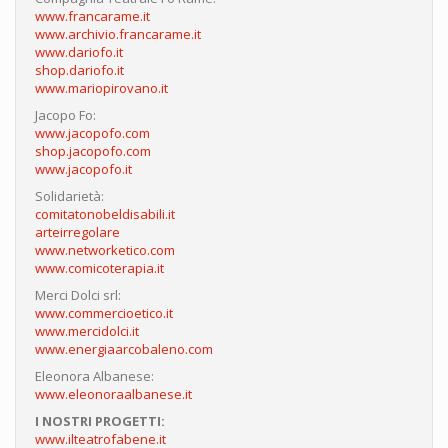
www.francarame.it
www.archivio.francarame.it
www.dariofo.it
shop.dariofo.it
www.mariopirovano.it
Jacopo Fo:
www.jacopofo.com
shop.jacopofo.com
www.jacopofo.it
Solidarietà:
comitatonobeldisabili.it
arteirregolare
www.networketico.com
www.comicoterapia.it
Merci Dolci srl:
www.commercioetico.it
www.mercidolci.it
www.energiaarcobaleno.com
Eleonora Albanese:
www.eleonoraalbanese.it
I NOSTRI PROGETTI:
www.ilteatrofabene.it