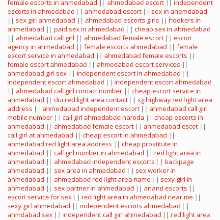
female escorts in ahmedabad
||
ahmedabad escort
||
independent
escorts in ahmedabad
||
ahmedabad escort
||
sex in ahemdabad
||
sex girl ahmedabad
||
ahmedabad escorts girls
||
hookers in
ahmedabad
||
paid sex in ahmedabad
||
cheap sex in ahmedabad
||
ahmedabad call girl
||
ahmedabad female escort
||
escort
agency in ahmedabad
||
female escorts ahmedabad
||
female
escort service in ahmedabad
||
ahmedabad female escorts
||
female escort ahmedabad
||
ahmedabad escort services
||
ahmedabad girl sex
||
independent escort in ahmedabad
||
independent escort ahmedabad
||
independent escort ahmedabad
||
ahmedabad call girl contact number
||
cheap escort service in
ahmedabad
||
diu red light area contact
||
sg highway red light area
address
||
ahmedabad independent escort
||
ahmedabad call girl
mobile number
||
call girl ahmedabad naroda
||
cheap escorts in
ahmedabad
||
ahmedabad female escort
||
ahmedabad escot
||
call girl at ahmedabad
||
cheap escort in ahmedabad
||
ahmedabad red light area address
||
cheap prostitute in
ahmedabad
||
call girl number in ahmedabad
||
red light area in
ahmedabad
||
ahmedabad independent escorts
||
backpage
ahmedabad
||
sex area in ahmedabad
||
sex worker in
ahmedabad
||
ahmedabad red light area name
||
sexy girl in
ahmedabad
||
sex partner in ahmedabad
||
anand escorts
||
escort service for sex
||
red light area in ahmedabad near me
||
sexy girl ahmedabad
||
independent escorts ahmedabad
||
ahmdabad sex
||
independent call girl ahmedabad
||
red light area