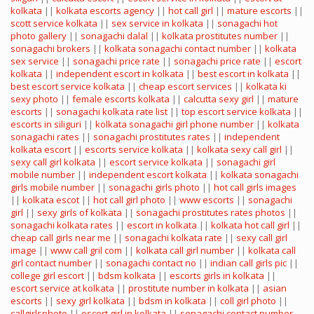
kolkata
||
kolkata escorts agency
||
hot call girl
||
mature escorts
||
scott service kolkata
||
sex service in kolkata
||
sonagachi hot
photo gallery
||
sonagachi dalal
||
kolkata prostitutes number
||
sonagachi brokers
||
kolkata sonagachi contact number
||
kolkata
sex service
||
sonagachi price rate
||
sonagachi price rate
||
escort
kolkata
||
independent escort in kolkata
||
best escort in kolkata
||
best escort service kolkata
||
cheap escort services
||
kolkata ki
sexy photo
||
female escorts kolkata
||
calcutta sexy girl
||
mature
escorts
||
sonagachi kolkata rate list
||
top escort service kolkata
||
escorts in siliguri
||
kolkata sonagachi girl phone number
||
kolkata
sonagachi rates
||
sonagachi prostitutes rates
||
independent
kolkata escort
||
escorts service kolkata
||
kolkata sexy call girl
||
sexy call girl kolkata
||
escort service kolkata
||
sonagachi girl
mobile number
||
independent escort kolkata
||
kolkata sonagachi
girls mobile number
||
sonagachi girls photo
||
hot call girls images
||
kolkata escot
||
hot call girl photo
||
www escorts
||
sonagachi
girl
||
sexy girls of kolkata
||
sonagachi prostitutes rates photos
||
sonagachi kolkata rates
||
escort in kolkata
||
kolkata hot call girl
||
cheap call girls near me
||
sonagachi kolkata rate
||
sexy call girl
image
||
www call gril com
||
kolkata call girl number
||
kolkata call
girl contact number
||
sonagachi contact no
||
indian call girls pic
||
college girl escort
||
bdsm kolkata
||
escorts girls in kolkata
||
escort service at kolkata
||
prostitute number in kolkata
||
asian
escorts
||
sexy girl kolkata
||
bdsm in kolkata
||
coll girl photo
||
callgirlsphoto
||
escort girl in kolkata
||
sonagachi contact number