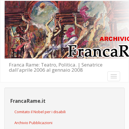
Salta al contenuto principale
Franca Rame: Teatro, Politica. | Senatrice
dall'aprile 2006 al gennaio 2008
Toggle
navigati
FrancaRame.it
Comitato il Nobel per i disabili
Archivio Pubblicazioni