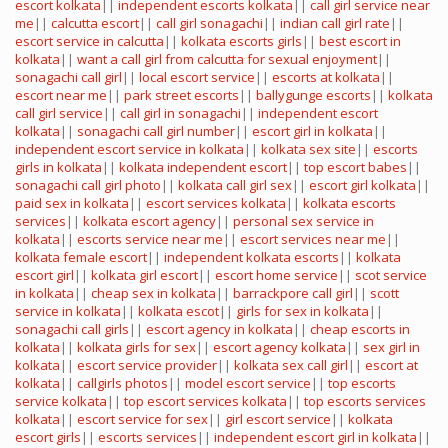
escort kolkata
||
independent escorts kolkata
||
call girl service near
me
||
calcutta escort
||
call girl sonagachi
||
indian call girl rate
||
escort service in calcutta
||
kolkata escorts girls
||
best escort in
kolkata
||
want a call girl from calcutta for sexual enjoyment
||
sonagachi call girl
||
local escort service
||
escorts at kolkata
||
escort near me
||
park street escorts
||
ballygunge escorts
||
kolkata
call girl service
||
call girl in sonagachi
||
independent escort
kolkata
||
sonagachi call girl number
||
escort girl in kolkata
||
independent escort service in kolkata
||
kolkata sex site
||
escorts
girls in kolkata
||
kolkata independent escort
||
top escort babes
||
sonagachi call girl photo
||
kolkata call girl sex
||
escort girl kolkata
||
paid sex in kolkata
||
escort services kolkata
||
kolkata escorts
services
||
kolkata escort agency
||
personal sex service in
kolkata
||
escorts service near me
||
escort services near me
||
kolkata female escort
||
independent kolkata escorts
||
kolkata
escort girl
||
kolkata girl escort
||
escort home service
||
scot service
in kolkata
||
cheap sex in kolkata
||
barrackpore call girl
||
scott
service in kolkata
||
kolkata escot
||
girls for sex in kolkata
||
sonagachi call girls
||
escort agency in kolkata
||
cheap escorts in
kolkata
||
kolkata girls for sex
||
escort agency kolkata
||
sex girl in
kolkata
||
escort service provider
||
kolkata sex call girl
||
escort at
kolkata
||
callgirls photos
||
model escort service
||
top escorts
service kolkata
||
top escort services kolkata
||
top escorts services
kolkata
||
escort service for sex
||
girl escort service
||
kolkata
escort girls
||
escorts services
||
independent escort girl in kolkata
||