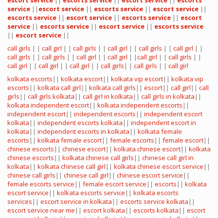
escort service
||
escorts service
||
escort service
||
escorts
service
||
escort service
||
escorts service
||
escort service
||
escorts service
||
escort service
||
escorts service
||
escort
service
||
escorts service
||
escort service
||
escorts service
||
escort service
||
call girls
| |
call girl
| |
call girls
| |
call girl
| |
call girls
| |
call girl
| |
call girls
| |
call girls
| |
call girl
| |
call girl
| |
call girl
| |
call girls
| |
call girl
| |
call girl
| |
call girl
| |
call girls
| |
call girls
| |
call girl
kolkata escorts
||
kolkata escort
||
kolkata vip escort
||
kolkata vip
escorts
||
kolkata call girl
||
kolkata call girls
||
escort
||
call girl
||
call
girls
||
call girls kolkata
||
call girl in kolkata
||
call girls in kolkata
||
kolkata independent escort
||
kolkata independent escorts
||
independent escort
||
independent escorts
||
independent escort
kolkata
||
independent escorts kolkata
||
independent escort in
kolkata
||
independent escorts in kolkata
||
kolkata female
escorts
||
kolkata female escort
||
female escorts
||
female escort
||
chinese escorts
||
chinese escort
||
kolkata chinese escort
||
kolkata
chinese escorts
||
kolkata chinese call girls
||
chinese call girl in
kolkata
||
kolkata chinese call girl
||
kolkata chinese escort service
||
chinese call girls
||
chinese call girl
||
chinese escort service
||
female escorts service
||
female escort service
||
escorts
||
kolkata
escort service
||
kolkata escorts service
||
kolkata escorts
services
||
escort service in kolkata
||
escorts service kolkata
||
escort service near me
||
escort kolkata
||
escorts kolkata
||
escort