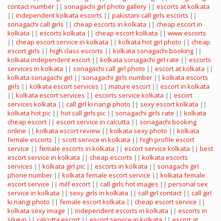
contact number
||
sonagachi girl photo gallery
||
escorts at kolkata
||
independent kolkata escorts
||
pakistani call girls escorts
||
sonagachi call girls
||
cheap escorts in kolkata
||
cheap escort in
kolkata
||
escorts kolkata
||
cheap escort kolkata
||
www escorts
||
cheap escort service in kolkata
||
kolkata hot girl photo
||
cheap
escort girls
||
high class escorts
||
kolkata sonagachi booking
||
kolkata independent escort
||
kolkata sonagachi girl rate
||
escorts
services in kolkata
||
sonagachi call girl photo
||
escort at kolkata
||
kolkata sonagachi girl
||
sonagachi girls number
||
kolkata escorts
girls
||
kolkata escort services
||
mature escort
||
escort in kolkata
||
kolkata escort services
||
escorts service kolkata
||
escort
services kolkata
||
call girl ki nangi photo
||
sexy escort kolkata
||
kolkata hot pic
||
hot call girls pic
||
sonagachi girls rate
||
kolkata
cheap escort
||
escort service in calcutta
||
sonagachi booking
online
||
kolkata escort review
||
kolkata sexy photo
||
kolkata
female escorts
||
scott service in kolkata
||
high profile escort
service
||
female escorts in kolkata
||
escort service kolkata
||
best
escort service in kolkata
||
cheap escorts
||
kolkata escorts
services
||
kolkata girl pic
||
escorts in kolkata
||
sonagachi girl
phone number
||
kolkata female escort service
||
kolkata female
escort service
||
milf escort
||
call girls hot images
||
personal sex
service in kolkata
||
sexy girls in kolkata
||
call girl contact
||
call girl
ki nangi photo
||
female escort kolkata
||
cheap escort service
||
kolkata sexy image
||
independent escorts in kolkata
||
escorts in
siliguri
||
calcutta escort
||
escort service in kolkata
||
escort at