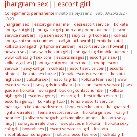
jhargram sex|| escort girl
Collegamento permanente
Inviato da
piyasen2
il Sab, 03/26/2022 -
13:23
jhargram sex
||
escort girl near me
||
desi escort service
||
kolkata
sonagachi girl
||
sonagachi girl photo and phone number
||
escort
service number
||
riya sen escort
||
sexy call girl kolkata
||
kolkata
sonagachi contact number
||
call girl at howrah
||
erotic kolkata
||
kolkata sonagachi girl phone number
||
escort service in howrah
||
howrah sex
||
sex with kolkata girl
||
sonagachi girl mobile number
||
www kolkata girl sex com
||
escorts images
||
escort girls sex
||
kalkata girl sex
||
sonagachi prostitutes rates
||
cheap escort
service
||
sexy call girl in kolkata
||
escort service com
||
escorts
photos
||
kolkata sex bazar
||
female escorts near me
||
kolkata
night sex
||
culcutta sex
||
escorts girls
||
kolkata teen sex
||
www
escort service
||
sexy girls in kolkata
||
russian escorts service
||
sex
guide in kolkata
||
sonagachi booking contact number
||
kolkata
night girls
||
escorts agency
||
escort girl
||
best indian escorts
||
escorts agency
||
kolkata girl xxx
||
female escorts service
||
massage in kolkata park street
||
hookers in kolkata
||
kalighat red
light area rates
||
female escort service
||
kolkata girl sex
||
callgirl
near me
||
kolkata sonagachi girls mobile number
||
kolkata sexy
lady
||
sonagachi rate chart
||
sex places in kolkata
||
kolkata sexy
call girl
||
howrah sex
||
escort service call girl
||
kolkata
shobhabazar sonagachi
||
national escort service
||
kolkata girl