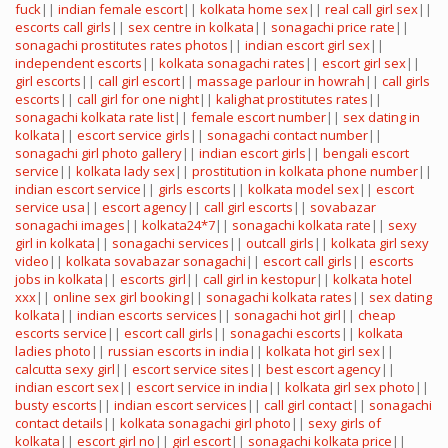
fuck
||
indian female escort
||
kolkata home sex
||
real call girl sex
||
escorts call girls
||
sex centre in kolkata
||
sonagachi price rate
||
sonagachi prostitutes rates photos
||
indian escort girl sex
||
independent escorts
||
kolkata sonagachi rates
||
escort girl sex
||
girl escorts
||
call girl escort
||
massage parlour in howrah
||
call girls
escorts
||
call girl for one night
||
kalighat prostitutes rates
||
sonagachi kolkata rate list
||
female escort number
||
sex dating in
kolkata
||
escort service girls
||
sonagachi contact number
||
sonagachi girl photo gallery
||
indian escort girls
||
bengali escort
service
||
kolkata lady sex
||
prostitution in kolkata phone number
||
indian escort service
||
girls escorts
||
kolkata model sex
||
escort
service usa
||
escort agency
||
call girl escorts
||
sovabazar
sonagachi images
||
kolkata24*7
||
sonagachi kolkata rate
||
sexy
girl in kolkata
||
sonagachi services
||
outcall girls
||
kolkata girl sexy
video
||
kolkata sovabazar sonagachi
||
escort call girls
||
escorts
jobs in kolkata
||
escorts girl
||
call girl in kestopur
||
kolkata hotel
xxx
||
online sex girl booking
||
sonagachi kolkata rates
||
sex dating
kolkata
||
indian escorts services
||
sonagachi hot girl
||
cheap
escorts service
||
escort call girls
||
sonagachi escorts
||
kolkata
ladies photo
||
russian escorts in india
||
kolkata hot girl sex
||
calcutta sexy girl
||
escort service sites
||
best escort agency
||
indian escort sex
||
escort service in india
||
kolkata girl sex photo
||
busty escorts
||
indian escort services
||
call girl contact
||
sonagachi
contact details
||
kolkata sonagachi girl photo
||
sexy girls of
kolkata
||
escort girl no
||
girl escort
||
sonagachi kolkata price
||