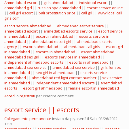
Ahmedabad escort
||
girls ahmedabad
||
individual escort
||
ahmedabad girl
||
russian spa ahmedabad
||
escort service online
||
call girl escort
||
bali prostitution price
||
call grl
||
www local call
girls com
escort service ahmedabad
||
ahmedabad escort service
||
ahmedabad escort
||
ahmedabad escorts service
||
escort service
in ahmedabad
||
escort in ahmedabad
||
escorts service in
ahmedabad
||
ahmedabad escort girl
||
ahmedabad escorts
agency
||
escorts ahmedabad
||
ahmedabad call girls
||
escort girl
in ahmedabad
||
escorts in ahmedabad
||
escort ahmedabad
||
ahmedabad sex girl
||
escorts services in ahmedabad
||
independent ahmedabad escorts
||
escorts in ahemdabad
||
ahmedabad sex service
||
ahmedabad sex service
||
girls for sex
in ahmedabad
||
sex girl in ahmedabad
||
escorts service
ahmedabad
||
ahmedabad red light contact number
||
sex service
in ahmedabad
||
independent ahmedabad escorts
||
ahemdabad
escorts
||
escort girl ahmedabad
||
female escort in ahmedabad
Accedi
o
registrati
per inserire commenti.
escort service || escorts
Collegamento permanente
Inviato da
piyasen2
il Sab, 03/26/2022 -
13:20