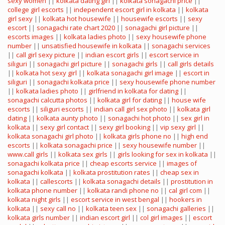
sexy women
||
kolkata dating girl
||
kolkata sonagachi price
||
college girl escorts
||
independent escort girl in kolkata
||
kolkata
girl sexy
||
kolkata hot housewife
||
housewife escorts
||
sexy
escort
||
sonagachi rate chart 2020
||
sonagachi girl picture
||
escorts images
||
kolkata ladies photo
||
sexy housewife phone
number
||
unsatisfied housewife in kolkata
||
sonagachi services
||
call girl sexy picture
||
indian escort girls
||
escort service in
siliguri
||
sonagachi girl picture
||
sonagachi girls
||
call girls details
||
kolkata hot sexy girl
||
kolkata sonagachi girl image
||
escort in
siliguri
||
sonagachi kolkata price
||
sexy housewife phone number
||
kolkata ladies photo
||
girlfriend in kolkata for dating
||
sonagachi calcutta photos
||
kolkata girl for dating
||
house wife
escorts
||
siliguri escorts
||
indian call girl sex photo
||
kolkata girl
dating
||
kolkata aunty photo
||
sonagachi hot photo
||
sex girl in
kolkata
||
sexy girl contact
||
sexy girl booking
||
vip sexy girl
||
kolkata sonagachi girl photo
||
kolkata girls phone no
||
high end
escorts
||
kolkata sonagachi price
||
sexy housewife number
||
www.call girls
||
kolkata sex girls
||
girls looking for sex in kolkata
||
sonagachi kolkata price
||
cheap escorts service
||
images of
sonagachi kolkata
||
kolkata prostitution rates
||
cheap sex in
kolkata
||
callescorts
||
kolkata sonagachi details
||
prostitution in
kolkata phone number
||
kolkata randi phone no
||
cal girl com
||
kolkata night girls
||
escort service in west bengal
||
hookers in
kolkata
||
sexy call no
||
kolkata teen sex
||
sonagachi galleries
||
kolkata girls number
||
indian escort girl
||
col girl images
||
escort