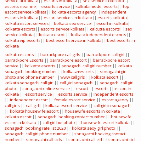
service at kolkata
||
escorts in kolkata
||
sex service in kolkata
||
escorts near me
||
escorts service
||
kolkata model escorts
||
top
escort service kolkata
||
kolkata escorts agency
||
independent
escorts in kolkata
||
escort services in kolkata
||
escorts kolkata
||
kolkata escort services
||
kolkata sex service
||
escort in kolkata
||
kolkatta escorts
||
escorts service kolkata
||
calcutta escorts
||
sex
service kolkata
||
kolkata escott
||
kolkata independent escorts
||
kolkata vip escorts
||
best escort service in kolkata
||
best escorts in
kolkata
kolkata escorts
||
barrackpore call girls
||
barrackpore call girl
||
barrackpore Escorts
||
barrackpore escort
||
barrackpore escort
service
||
kolkatta escorts
||
sonagachi call girl number
||
kolkata
sonagachi booking number
||
kolkata+escorts
||
sonagachi girl
photo and phone number
||
www callgirls
||
kolkata escort
||
kolkata sonagachi call girl
||
call girl sonagachi
||
sonagachi call girl
photo
||
sonagachi online service
||
escort
||
escorts
||
escort in
kolkata
||
escort service
||
escorts service
||
independent escorts
||
independent escort
||
female escort service
||
escort agency
||
call girls
||
call girl
||
kolkata escort service
||
call girl in sonagachi
||
kolkata housewife escort
||
housewife escorts in kolkata
||
kolkata escott
||
sonagachi booking contact number
||
housewife
escort in kolkata
||
call girl hot photo
||
housewife escort kolkata
||
sonagachi booking rate list 2020
||
kolkata sexy girl photo
||
sonagachi call girl phone number
||
sonagachi booking contact
number
||
sonagachi call girls
||
sonagachi call girl
||
sonagachi girl