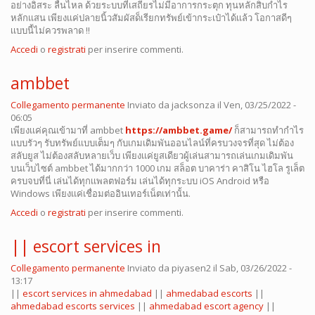
อย่างอิสระ ลื่นไหล ด้วยระบบที่เสถียรไม่มีอาการกระตุก ทุนหลักสิบกำไร
หลักเเสน เพียงเเค่ปลายนิ้วสัมผัสด็เรียกทรัพย์เข้ากระเป๋าได้เเล้ว โอกาสดีๆ
เเบบนี้ไม่ควรพลาด !!
Accedi
o
registrati
per inserire commenti.
ambbet
Collegamento permanente
Inviato da
jacksonza
il Ven, 03/25/2022 -
06:05
เพียงเเค่คุณเข้ามาที่ ambbet
https://ambbet.game/
ก็สามารถทำกำไร
แบบรัวๆ รับทรัพย์เเบบเต็มๆ กับเกมเดิมพันออนไลน์ที่ครบวงจรที่สุด ไม่ต้อง
สลับยูส ไม่ต้องสลับหลายเว็บ เพียงเเค่ยูสเดียวผู้เล่นสามารถเล่นเกมเดิมพัน
บนเว็บไซต์ ambbet ได้มากกว่า 1000 เกม สล็อต บาคาร่า คาสิโน ไฮโล รูเล็ต
ครบจบที่นี่ เล่นได้ทุกเเพลตฟอร์ม เล่นได้ทุกระบบ iOS Android หรือ
Windows เพียงเเค่เชื่อมต่ออินเทอร์เน็ตเท่านั้น.
Accedi
o
registrati
per inserire commenti.
|| escort services in
Collegamento permanente
Inviato da
piyasen2
il Sab, 03/26/2022 -
13:17
||
escort services in ahmedabad
||
ahmedabad escorts
||
ahmedabad escorts services
||
ahmedabad escort agency
||