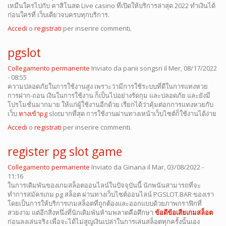
เหมืนใครไปกับ คาสิโนสด Live casino ที่เปิดให้บริการล่าสุด 2022 ทำเงินได้
ก่อนใครที่ เว็บเดียวจบครบทุกบริการ.
Accedi
o
registrati
per inserire commenti.
pgslot
Collegamento permanente
Inviato da
panii songsri
il Mer, 08/17/2022
- 08:55
ความปลอดภัยในการใช้งานสูง เพราะว่ามีการใช้ระบบที่ดีในการแทงหวย
การฝาก-ถอน เงินในการใช้งาน ก็เป็นไปอย่างรัดกุม และปลอดภัย และยังมี
โปรโมชั่นมากมาย ให้แก่ผู้ใช้งานอีกด้วย เรียกได้ว่าคุ้มต่อกการแทงหวยกับ
เว็บ
ทางเข้าpg
slotมากที่สุด การใช้งานผ่านทางเหน้าเว็บไซต์ก็ใช้งานได้ง่าย
Accedi
o
registrati
per inserire commenti.
register pg slot game
Collegamento permanente
Inviato da
Ginana
il Mar, 03/08/2022 -
11:16
ในการเดิมพันของเกมสล็อตออนไลน์ในปัจจุบันนี้ นักพนันสามารถที่จะ
ทำการสมัครเกม pg สล็อต ผ่านทางเว็บไซต์ออนไลน์ PGSLOT.BAR ของเรา
โดยเป็นการให้บริการเกมสล็อตที่ถูกต้องและออกแบบด้วยภาพกราฟิกที่
สวยงาม แต่อีกสิ่งหนึ่งที่นักเดิมพันห้ามพลาดคือศึกษา
ข้อดีข้อเสียเกมสล็อต
ก่อนลงเล่นจริง เพื่อจะได้ไม่สูญเงินเปล่าในการเล่นสล็อตทุกครั้งนั้นเอง