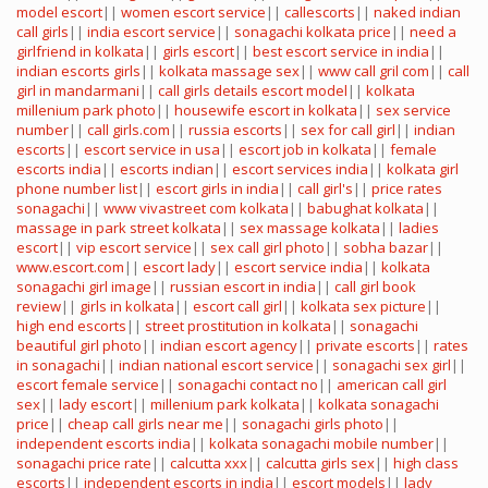
model escort
||
women escort service
||
callescorts
||
naked indian
call girls
||
india escort service
||
sonagachi kolkata price
||
need a
girlfriend in kolkata
||
girls escort
||
best escort service in india
||
indian escorts girls
||
kolkata massage sex
||
www call gril com
||
call
girl in mandarmani
||
call girls details
escort model
||
kolkata
millenium park photo
||
housewife escort in kolkata
||
sex service
number
||
call girls.com
||
russia escorts
||
sex for call girl
||
indian
escorts
||
escort service in usa
||
escort job in kolkata
||
female
escorts india
||
escorts indian
||
escort services india
||
kolkata girl
phone number list
||
escort girls in india
||
call girl's
||
price rates
sonagachi
||
www vivastreet com kolkata
||
babughat kolkata
||
massage in park street kolkata
||
sex massage kolkata
||
ladies
escort
||
vip escort service
||
sex call girl photo
||
sobha bazar
||
www.escort.com
||
escort lady
||
escort service india
||
kolkata
sonagachi girl image
||
russian escort in india
||
call girl book
review
||
girls in kolkata
||
escort call girl
||
kolkata sex picture
||
high end escorts
||
street prostitution in kolkata
||
sonagachi
beautiful girl photo
||
indian escort agency
||
private escorts
||
rates
in sonagachi
||
indian national escort service
||
sonagachi sex girl
||
escort female service
||
sonagachi contact no
||
american call girl
sex
||
lady escort
||
millenium park kolkata
||
kolkata sonagachi
price
||
cheap call girls near me
||
sonagachi girls photo
||
independent escorts india
||
kolkata sonagachi mobile number
||
sonagachi price rate
||
calcutta xxx
||
calcutta girls sex
||
high class
escorts
||
independent escorts in india
||
escort models
||
lady