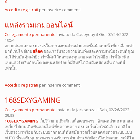
3
Accedi
o
registrati
per inserire commenti.
แหล่งรวมเกมออนไลน์
Collegamento permanente
Inviato da
Caseyday
il Gio, 02/24/2022 -
10:54
อยากสนุกแบบครบวงจรในการลงทุนผ่านค่ายเกมชั้นนำแบบนี้ เพียงเลือกเข้า
มาที่เว็บไซต์เกม
สล็อต
ของเรารับรองความบันเทิงและความเหนือระดับที่คุณ
จะได้รับมันคุ้มค่ายิ่งกว่าที่คิดไว้หลายลงทุนง่าย ผลกำไรดียิ่งกว่าที่ใครคิด
เล่นแล้วรับเงินก้อนโต ลงทุนหลักร้อยก็มีสิทธิ์ได้เงินถึงหลักหมื่น ต้องที่นี่
เท่านั้น.
Accedi
o
registrati
per inserire commenti.
168SEXYGAMING
Collegamento permanente
Inviato da
jacksonza
il Sab, 02/26/2022 -
09:33
168SEXYGAMING
เว็บรีวิวเกมเดิมพัน สล็อต บาคาร่า อัพเดทล่าสุด สนุกสุด
เหวี่ยงไปเกมเดิมพันออนไลน์ที่หลากหลาย ครบจบในเว็บไซต์เดียว คาสิโน
เว็บตรง มาพร้อมกับระบบฝากถอนที่ทันสมัย รวดเร็วปลอดภัยด้วยระบบแบบ
AUTO ที่รองรับทุกธนาคาร รองรับการฝากผ่าน Wallet เปิดประสบการณ์ที่ไม่