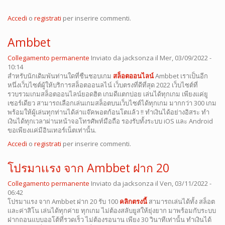
Accedi
o
registrati
per inserire commenti.
Ambbet
Collegamento permanente
Inviato da
jacksonza
il Mer, 03/09/2022 -
10:14
สำหรับนักเดิมพันท่านใดที่ชืนชอบเกม
สล็อตออนไลน์
Ambbet เราเป็นอีก
หนึ่งเว็บไซต์ผู้ให้บริการสล็อตออนลไน์ เว็บตรงที่ดีที่สุด 2022 เว็บไซต์ที่
รวบรวมเกมสล็อตออนไลน์ยอดฮิต เกมดีเเตกบ่อย เล่นได้ทุกเกม เพียงเเค่ยู
เซอร์เดียว สามารถเลือกเล่นเกมสล็อตบนเว็บไซต์ได้ทุกเกม มากกว่า 300 เกม
พร้อมให้ผู้เล่นทุกท่านได้ล่าเเจ๊คพอตก้อนโตเเล้ว !! ทำเงินได้อย่างอิสระ ทำ
เงินได้ทุกเวลาผ่านหน้าจอโทรศัพท์มือถือ รองรับทั้งระบบ iOS เเละ Android
ขอเพียงเเค่มีอินเทอร์เน็ตเท่านั้น.
Accedi
o
registrati
per inserire commenti.
โปรมาเเรง จาก Ambbet ฝาก 20
Collegamento permanente
Inviato da
jacksonza
il Ven, 03/11/2022 -
06:42
โปรมาเเรง จาก Ambbet ฝาก 20 รับ 100
คลิกตรงนี้
สามารถเล่นได้ทั้ง สล็อต
เเละค่าสิโน เล่นได้ทุกค่าย ทุกเกม ไม่ต้องสลับยูสให้ยุ่งยาก มาพร้อมกับระบบ
ฝากถอนแบบออโต้ที่รวดเร็ว ไม่ต้องรอนาน เพียง 30 วินาทีเท่านั้น ทำเงินได้