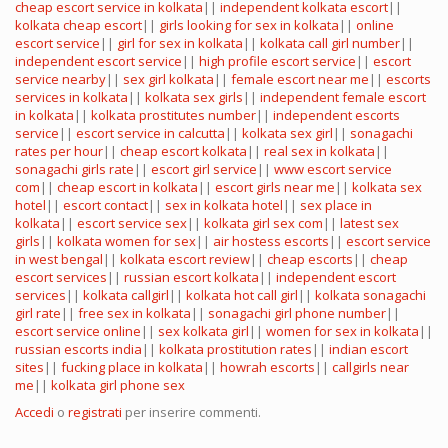
cheap escort service in kolkata
||
independent kolkata escort
||
kolkata cheap escort
||
girls looking for sex in kolkata
||
online
escort service
||
girl for sex in kolkata
||
kolkata call girl number
||
independent escort service
||
high profile escort service
||
escort
service nearby
||
sex girl kolkata
||
female escort near me
||
escorts
services in kolkata
||
kolkata sex girls
||
independent female escort
in kolkata
||
kolkata prostitutes number
||
independent escorts
service
||
escort service in calcutta
||
kolkata sex girl
||
sonagachi
rates per hour
||
cheap escort kolkata
||
real sex in kolkata
||
sonagachi girls rate
||
escort girl service
||
www escort service
com
||
cheap escort in kolkata
||
escort girls near me
||
kolkata sex
hotel
||
escort contact
||
sex in kolkata hotel
||
sex place in
kolkata
||
escort service sex
||
kolkata girl sex com
||
latest sex
girls
||
kolkata women for sex
||
air hostess escorts
||
escort service
in west bengal
||
kolkata escort review
||
cheap escorts
||
cheap
escort services
||
russian escort kolkata
||
independent escort
services
||
kolkata callgirl
||
kolkata hot call girl
||
kolkata sonagachi
girl rate
||
free sex in kolkata
||
sonagachi girl phone number
||
escort service online
||
sex kolkata girl
||
women for sex in kolkata
||
russian escorts india
||
kolkata prostitution rates
||
indian escort
sites
||
fucking place in kolkata
||
howrah escorts
||
callgirls near
me
||
kolkata girl phone sex
Accedi
o
registrati
per inserire commenti.