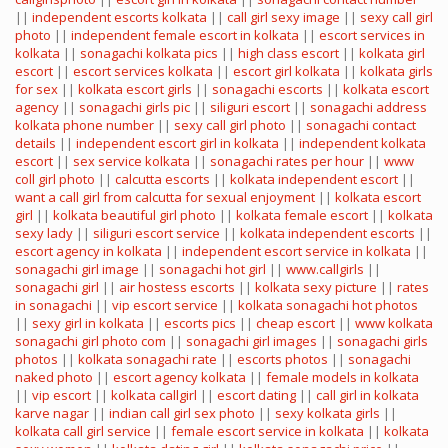
||
independent escorts kolkata
||
call girl sexy image
||
sexy call girl
photo
||
independent female escort in kolkata
||
escort services in
kolkata
||
sonagachi kolkata pics
||
high class escort
||
kolkata girl
escort
||
escort services kolkata
||
escort girl kolkata
||
kolkata girls
for sex
||
kolkata escort girls
||
sonagachi escorts
||
kolkata escort
agency
||
sonagachi girls pic
||
siliguri escort
||
sonagachi address
kolkata phone number
||
sexy call girl photo
||
sonagachi contact
details
||
independent escort girl in kolkata
||
independent kolkata
escort
||
sex service kolkata
||
sonagachi rates per hour
||
www
coll girl photo
||
calcutta escorts
||
kolkata independent escort
||
want a call girl from calcutta for sexual enjoyment
||
kolkata escort
girl
||
kolkata beautiful girl photo
||
kolkata female escort
||
kolkata
sexy lady
||
siliguri escort service
||
kolkata independent escorts
||
escort agency in kolkata
||
independent escort service in kolkata
||
sonagachi girl image
||
sonagachi hot girl
||
www.callgirls
||
sonagachi girl
||
air hostess escorts
||
kolkata sexy picture
||
rates
in sonagachi
||
vip escort service
||
kolkata sonagachi hot photos
||
sexy girl in kolkata
||
escorts pics
||
cheap escort
||
www kolkata
sonagachi girl photo com
||
sonagachi girl images
||
sonagachi girls
photos
||
kolkata sonagachi rate
||
escorts photos
||
sonagachi
naked photo
||
escort agency kolkata
||
female models in kolkata
||
vip escort
||
kolkata callgirl
||
escort dating
||
call girl in kolkata
karve nagar
||
indian call girl sex photo
||
sexy kolkata girls
||
kolkata call girl service
||
female escort service in kolkata
||
kolkata