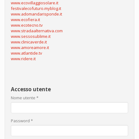
www.ecovillaggiosolare.it
festivalecofuturo.myblog.it
www.adomandarisponde.it
www.ecofiera.it
www.ecotecno.tv
www.stradaalternativa.com
www.sessosublime.it
www.clinicaverde.it
www.amoreamore.it
www.atlantide.tv
www.ridere.it
Accesso utente
Nome utente
*
Password
*