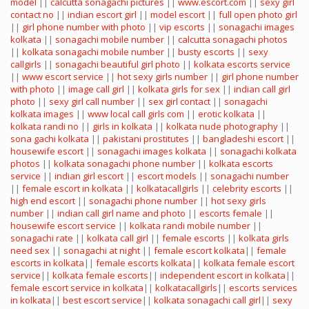
model
||
calcutta sonagachi pictures
||
www.escort.com
||
sexy girl
contact no
||
indian escort girl
||
model escort
||
full open photo girl
||
girl phone number with photo
||
vip escorts
||
sonagachi images
kolkata
||
sonagachi mobile number
||
calcutta sonagachi photos
||
kolkata sonagachi mobile number
||
busty escorts
||
sexy
callgirls
||
sonagachi beautiful girl photo
||
kolkata escorts service
||
www escort service
||
hot sexy girls number
||
girl phone number
with photo
||
image call girl
||
kolkata girls for sex
||
indian call girl
photo
||
sexy girl call number
||
sex girl contact
||
sonagachi
kolkata images
||
www local call girls com
||
erotic kolkata
||
kolkata randi no
||
girls in kolkata
||
kolkata nude photography
||
sona gachi kolkata
||
pakistani prostitutes
||
bangladeshi escort
||
housewife escort
||
sonagachi images kolkata
||
sonagachi kolkata
photos
||
kolkata sonagachi phone number
||
kolkata escorts
service
||
indian girl escort
||
escort models
||
sonagachi number
||
female escort in kolkata
||
kolkatacallgirls
||
celebrity escorts
||
high end escort
||
sonagachi phone number
||
hot sexy girls
number
||
indian call girl name and photo
||
escorts female
||
housewife escort service
||
kolkata randi mobile number
||
sonagachi rate
||
kolkata call girl
||
female escorts
||
kolkata girls
need sex
||
sonagachi at night
||
female escort kolkata
||
female
escorts in kolkata
||
female escorts kolkata
||
kolkata female escort
service
||
kolkata female escorts
||
independent escort in kolkata
||
female escort service in kolkata
||
kolkatacallgirls
||
escorts services
in kolkata
||
best escort service
||
kolkata sonagachi call girl
||
sexy