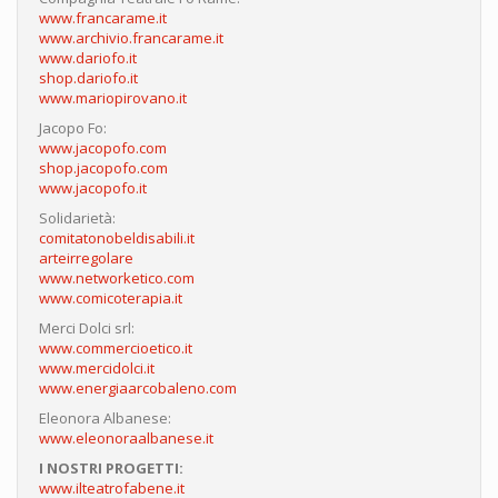
www.francarame.it
www.archivio.francarame.it
www.dariofo.it
shop.dariofo.it
www.mariopirovano.it
Jacopo Fo:
www.jacopofo.com
shop.jacopofo.com
www.jacopofo.it
Solidarietà:
comitatonobeldisabili.it
arteirregolare
www.networketico.com
www.comicoterapia.it
Merci Dolci srl:
www.commercioetico.it
www.mercidolci.it
www.energiaarcobaleno.com
Eleonora Albanese:
www.eleonoraalbanese.it
I NOSTRI PROGETTI:
www.ilteatrofabene.it