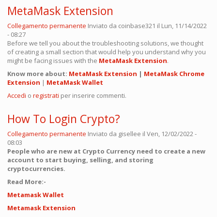
MetaMask Extension
Collegamento permanente
Inviato da
coinbase321
il Lun, 11/14/2022
- 08:27
Before we tell you about the troubleshooting solutions, we thought
of creating a small section that would help you understand why you
might be facing issues with the
MetaMask Extension
.
Know more about:
MetaMask Extension
|
MetaMask Chrome
Extension
|
MetaMask Wallet
Accedi
o
registrati
per inserire commenti.
How To Login Crypto?
Collegamento permanente
Inviato da
gisellee
il Ven, 12/02/2022 -
08:03
People who are new at Crypto Currency need to create a new
account to start buying, selling, and storing
cryptocurrencies.
Read More:-
Metamask Wallet
Metamask Extension