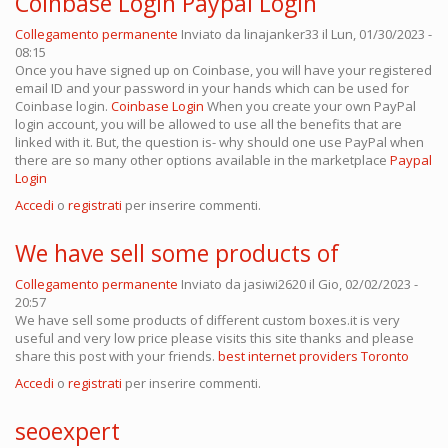
Coinbase Login Paypal Login
Collegamento permanente
Inviato da
linajanker33
il Lun, 01/30/2023 -
08:15
Once you have signed up on Coinbase, you will have your registered
email ID and your password in your hands which can be used for
Coinbase login.
Coinbase Login
When you create your own PayPal
login account, you will be allowed to use all the benefits that are
linked with it. But, the question is- why should one use PayPal when
there are so many other options available in the marketplace
Paypal
Login
Accedi
o
registrati
per inserire commenti.
We have sell some products of
Collegamento permanente
Inviato da
jasiwi2620
il Gio, 02/02/2023 -
20:57
We have sell some products of different custom boxes.it is very
useful and very low price please visits this site thanks and please
share this post with your friends.
best internet providers Toronto
Accedi
o
registrati
per inserire commenti.
seoexpert