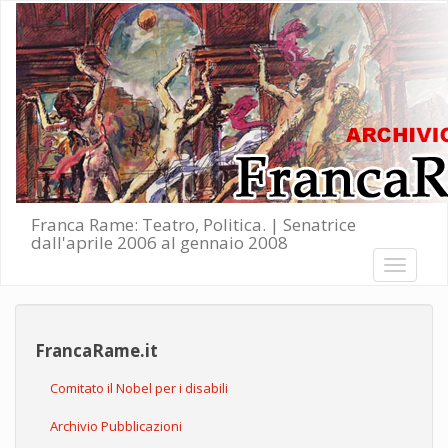
Salta al contenuto principale
Franca Rame: Teatro, Politica. | Senatrice
dall'aprile 2006 al gennaio 2008
Toggle
navigati
FrancaRame.it
Comitato il Nobel per i disabili
Archivio Pubblicazioni