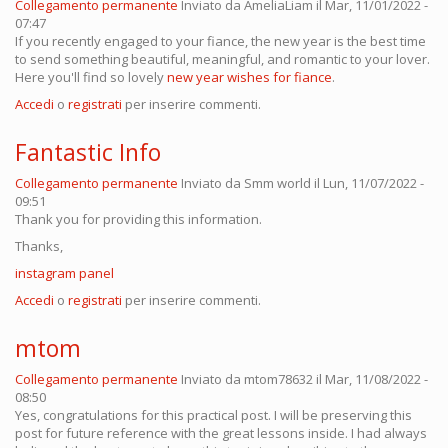
Collegamento permanente
Inviato da
AmeliaLiam
il Mar, 11/01/2022 -
07:47
If you recently engaged to your fiance, the new year is the best time
to send something beautiful, meaningful, and romantic to your lover.
Here you'll find so lovely
new year wishes for fiance
.
Accedi
o
registrati
per inserire commenti.
Fantastic Info
Collegamento permanente
Inviato da
Smm world
il Lun, 11/07/2022 -
09:51
Thank you for providing this information.
Thanks,
instagram panel
Accedi
o
registrati
per inserire commenti.
mtom
Collegamento permanente
Inviato da
mtom78632
il Mar, 11/08/2022 -
08:50
Yes, congratulations for this practical post. I will be preserving this
post for future reference with the great lessons inside. I had always