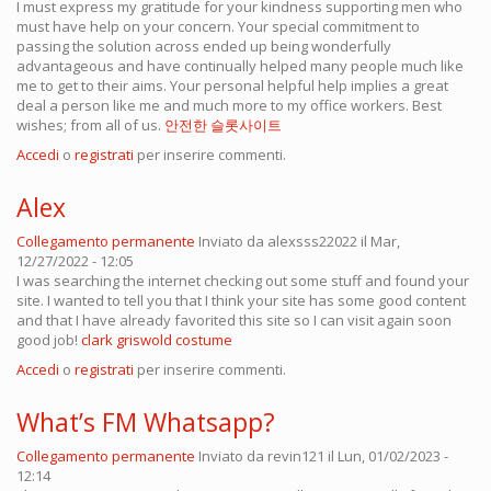
I must express my gratitude for your kindness supporting men who
must have help on your concern. Your special commitment to
passing the solution across ended up being wonderfully
advantageous and have continually helped many people much like
me to get to their aims. Your personal helpful help implies a great
deal a person like me and much more to my office workers. Best
wishes; from all of us.
안전한 슬롯사이트
Accedi
o
registrati
per inserire commenti.
Alex
Collegamento permanente
Inviato da
alexsss22022
il Mar,
12/27/2022 - 12:05
I was searching the internet checking out some stuff and found your
site. I wanted to tell you that I think your site has some good content
and that I have already favorited this site so I can visit again soon
good job!
clark griswold costume
Accedi
o
registrati
per inserire commenti.
What’s FM Whatsapp?
Collegamento permanente
Inviato da
revin121
il Lun, 01/02/2023 -
12:14