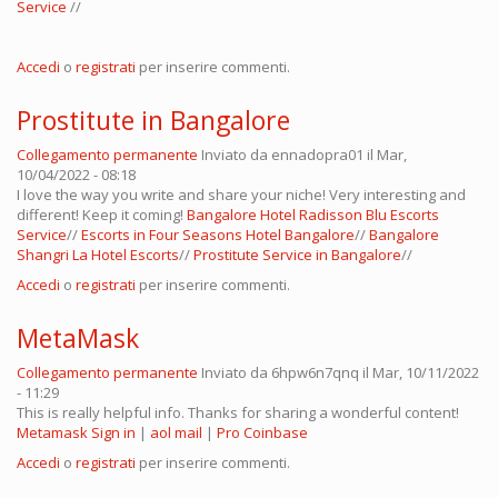
Service
//
Accedi
o
registrati
per inserire commenti.
Prostitute in Bangalore
Collegamento permanente
Inviato da
ennadopra01
il Mar,
10/04/2022 - 08:18
I love the way you write and share your niche! Very interesting and
different! Keep it coming!
Bangalore Hotel Radisson Blu Escorts
Service
//
Escorts in Four Seasons Hotel Bangalore
//
Bangalore
Shangri La Hotel Escorts
//
Prostitute Service in Bangalore
//
Accedi
o
registrati
per inserire commenti.
MetaMask
Collegamento permanente
Inviato da
6hpw6n7qnq
il Mar, 10/11/2022
- 11:29
This is really helpful info. Thanks for sharing a wonderful content!
Metamask Sign in
|
aol mail
|
Pro Coinbase
Accedi
o
registrati
per inserire commenti.