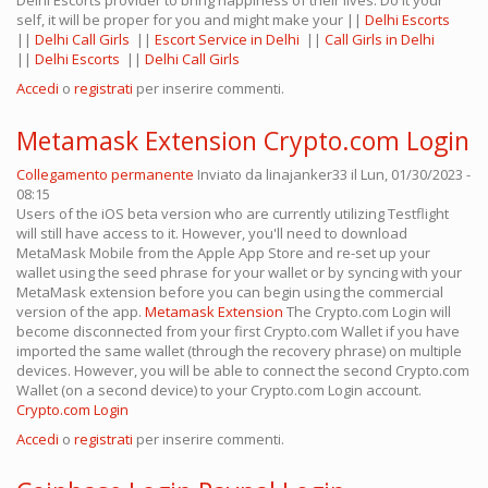
Delhi Escorts provider to bring happiness of their lives. Do it your
self, it will be proper for you and might make your ||
Delhi Escorts
||
Delhi Call Girls
||
Escort Service in Delhi
||
Call Girls in Delhi
||
Delhi Escorts
||
Delhi Call Girls
Accedi
o
registrati
per inserire commenti.
Metamask Extension Crypto.com Login
Collegamento permanente
Inviato da
linajanker33
il Lun, 01/30/2023 -
08:15
Users of the iOS beta version who are currently utilizing Testflight
will still have access to it. However, you'll need to download
MetaMask Mobile from the Apple App Store and re-set up your
wallet using the seed phrase for your wallet or by syncing with your
MetaMask extension before you can begin using the commercial
version of the app.
Metamask Extension
The Crypto.com Login will
become disconnected from your first Crypto.com Wallet if you have
imported the same wallet (through the recovery phrase) on multiple
devices. However, you will be able to connect the second Crypto.com
Wallet (on a second device) to your Crypto.com Login account.
Crypto.com Login
Accedi
o
registrati
per inserire commenti.