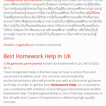
Collegamento permanente
Inviato da
pg slot
il Sab, 09/10/2022 - 05:04
ผลการศึกษาสรุปได้ว่า ครอบครัวนั้นต้องการทรัพยากร องค์ความรู้ที่ถูกต้อง
ในการสนับสนุนผู้ปกครองในฐานะที่ต้องเป็นผู้ที่จะสอนเพศศึกษาแก่ลูก และผู้
ปกครองนั้นยังสนับสนุนการให้ความรู้เรื่องเพศศึกษาในโรงเรียน
หนังโป๊18+
โดยที่ผู้ปกครองนั้นจะต้องได้รับความรู้เรื่องเพศศึกษาแบบเดียวกับที่ลูกของ
พวกเขาได้รับ ซึ่งผู้ปกครองต้องการความมั่นใจว่าผู้ที่สอนเพศศึกษาแก่เด็กนั้น
มีความรู้เกี่ยวกับเรื่องเพศเพียงพอ เช่นการรับรองว่าครูที่สอนเรื่องเพศนั้นจะ
ได้รับการพัฒนาวิชาชีพเฉพาะทางด้านเพศศึกษา สุขศึกษา เพื่อให้ครูนั้นมี
ความรู้ความสามารถ ความมั่นใจในเรื่องสุขภาวะในการทำงานร่วมกับผู้
ปกครอง
Accedi
o
registrati
per inserire commenti.
Best Homework Help In UK
Collegamento permanente
Inviato da
lizaminnelli
il Lun, 09/12/2022 -
06:12
Treat Assignment Help is the best way to have a stress-free and
successful academic year. Our services are provided by
professional tutors who will provide you with professional guidance
and help. In order to get the best
Homework Help
, it is essential to
use a company with a history of providing professional and reliable
homework help. TreatAssignmentHelp is one of the top companies in
the UK with over 5 years of experience in delivering high-quality
services.