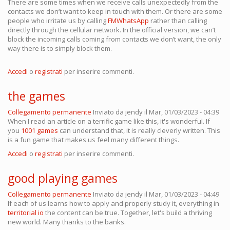
There are some times when we receive calls unexpectedly from the
contacts we don’t want to keep in touch with them. Or there are some
people who irritate us by calling
FMWhatsApp
rather than calling
directly through the cellular network. In the official version, we can’t
block the incoming calls coming from contacts we don’t want, the only
way there is to simply block them.
Accedi
o
registrati
per inserire commenti.
the games
Collegamento permanente
Inviato da
jendy
il Mar, 01/03/2023 - 04:39
When I read an article on a terrific game like this, it's wonderful. If
you
1001 games
can understand that, it is really cleverly written. This
is a fun game that makes us feel many different things.
Accedi
o
registrati
per inserire commenti.
good playing games
Collegamento permanente
Inviato da
jendy
il Mar, 01/03/2023 - 04:49
If each of us learns how to apply and properly study it, everything in
territorial io
the content can be true. Together, let's build a thriving
new world. Many thanks to the banks.