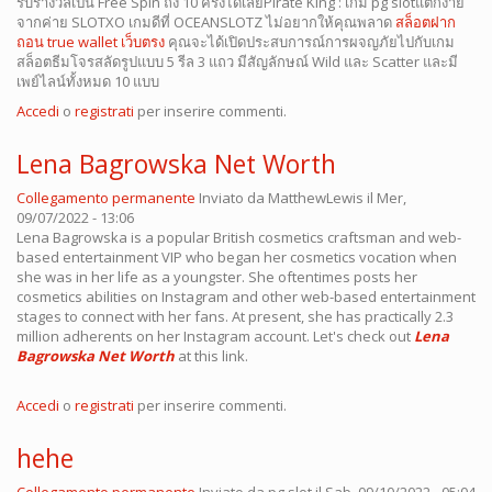
รับรางวัลเป็น Free Spin ถึง 10 ครั้งได้เลยPirate King : เกม pg slotแตกง่าย
จากค่าย SLOTXO เกมดีที่ OCEANSLOTZ ไม่อยากให้คุณพลาด
สล็อตฝาก
ถอน true wallet เว็บตรง
คุณจะได้เปิดประสบการณ์การผจญภัยไปกับเกม
สล็อตธีมโจรสลัดรูปแบบ 5 รีล 3 แถว มีสัญลักษณ์ Wild และ Scatter และมี
เพย์ไลน์ทั้งหมด 10 แบบ
Accedi
o
registrati
per inserire commenti.
Lena Bagrowska Net Worth
Collegamento permanente
Inviato da
MatthewLewis
il Mer,
09/07/2022 - 13:06
Lena Bagrowska is a popular British cosmetics craftsman and web-
based entertainment VIP who began her cosmetics vocation when
she was in her life as a youngster. She oftentimes posts her
cosmetics abilities on Instagram and other web-based entertainment
stages to connect with her fans. At present, she has practically 2.3
million adherents on her Instagram account. Let's check out
Lena
Bagrowska Net Worth
at this link.
Accedi
o
registrati
per inserire commenti.
hehe