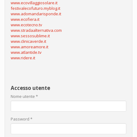
www.ecovillaggiosolare.it
festivalecofuturo.myblog.it
www.adomandarisponde.it
www.ecofiera.it
www.ecotecno.tv
www.stradaalternativa.com
www.sessosublime.it
www.clinicaverde.it
www.amoreamore.it
www.atlantide.tv
www.ridere.it
Accesso utente
Nome utente
*
Password
*