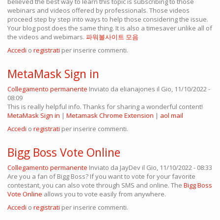
believed the best way to learn this topic is subscribing to those
webinars and videos offered by professionals. Those videos
proceed step by step into ways to help those considering the issue.
Your blog post does the same thing. It is also a timesaver unlike all of
the videos and webimars.
파워볼사이트 모음
Accedi
o
registrati
per inserire commenti.
MetaMask Sign in
Collegamento permanente
Inviato da
elianajones
il Gio, 11/10/2022 -
08:09
This is really helpful info. Thanks for sharing a wonderful content!
MetaMask Sign in
|
Metamask Chrome Extension
|
aol mail
Accedi
o
registrati
per inserire commenti.
Bigg Boss Vote Online
Collegamento permanente
Inviato da
JayDev
il Gio, 11/10/2022 - 08:33
Are you a fan of Bigg Boss? If you want to vote for your favorite
contestant, you can also vote through SMS and online. The
Bigg Boss
Vote Online
allows you to vote easily from anywhere.
Accedi
o
registrati
per inserire commenti.