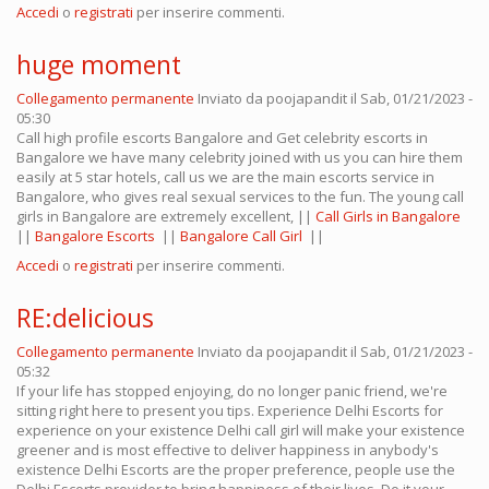
Accedi
o
registrati
per inserire commenti.
huge moment
Collegamento permanente
Inviato da
poojapandit
il Sab, 01/21/2023 -
05:30
Call high profile escorts Bangalore and Get celebrity escorts in
Bangalore we have many celebrity joined with us you can hire them
easily at 5 star hotels, call us we are the main escorts service in
Bangalore, who gives real sexual services to the fun. The young call
girls in Bangalore are extremely excellent, ||
Call Girls in Bangalore
||
Bangalore Escorts
||
Bangalore Call Girl
||
Accedi
o
registrati
per inserire commenti.
RE:delicious
Collegamento permanente
Inviato da
poojapandit
il Sab, 01/21/2023 -
05:32
If your life has stopped enjoying, do no longer panic friend, we're
sitting right here to present you tips. Experience Delhi Escorts for
experience on your existence Delhi call girl will make your existence
greener and is most effective to deliver happiness in anybody's
existence Delhi Escorts are the proper preference, people use the