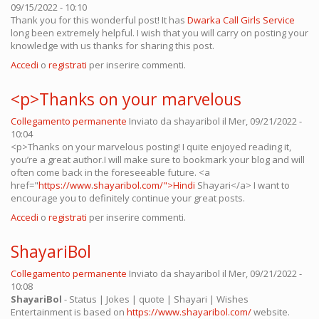
09/15/2022 - 10:10
Thank you for this wonderful post! It has
Dwarka Call Girls Service
long been extremely helpful. I wish that you will carry on posting your
knowledge with us thanks for sharing this post.
Accedi
o
registrati
per inserire commenti.
<p>Thanks on your marvelous
Collegamento permanente
Inviato da
shayaribol
il Mer, 09/21/2022 -
10:04
<p>Thanks on your marvelous posting! I quite enjoyed reading it,
you’re a great author.I will make sure to bookmark your blog and will
often come back in the foreseeable future. <a
href="
https://www.shayaribol.com/">Hindi
Shayari</a> I want to
encourage you to definitely continue your great posts.
Accedi
o
registrati
per inserire commenti.
ShayariBol
Collegamento permanente
Inviato da
shayaribol
il Mer, 09/21/2022 -
10:08
ShayariBol
- Status | Jokes | quote | Shayari | Wishes
Entertainment is based on
https://www.shayaribol.com/
website.