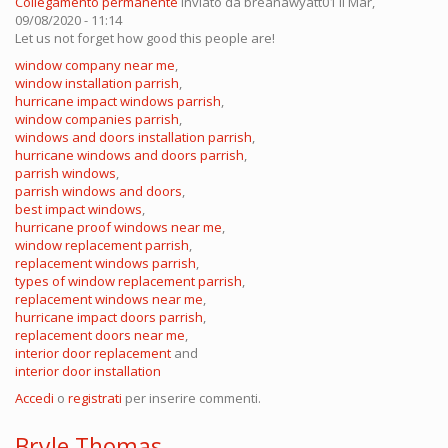
Collegamento permanente
Inviato da
breanawyatt01
il Mar,
09/08/2020 - 11:14
Let us not forget how good this people are!
window company near me
,
window installation parrish
,
hurricane impact windows parrish
,
window companies parrish
,
windows and doors installation parrish
,
hurricane windows and doors parrish
,
parrish windows
,
parrish windows and doors
,
best impact windows
,
hurricane proof windows near me
,
window replacement parrish
,
replacement windows parrish
,
types of window replacement parrish
,
replacement windows near me
,
hurricane impact doors parrish
,
replacement doors near me
,
interior door replacement
and
interior door installation
Accedi
o
registrati
per inserire commenti.
Bryle Thomas