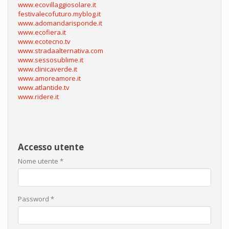
www.ecovillaggiosolare.it
festivalecofuturo.myblog.it
www.adomandarisponde.it
www.ecofiera.it
www.ecotecno.tv
www.stradaalternativa.com
www.sessosublime.it
www.clinicaverde.it
www.amoreamore.it
www.atlantide.tv
www.ridere.it
Accesso utente
Nome utente
*
Password
*