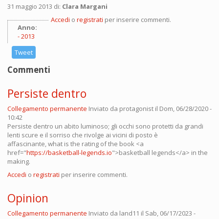
31 maggio 2013 di:
Clara Margani
Accedi
o
registrati
per inserire commenti.
Anno:
2013
Tweet
Commenti
Persiste dentro
Collegamento permanente
Inviato da
protagonist
il Dom, 06/28/2020 -
10:42
Persiste dentro un abito luminoso; gli occhi sono protetti da grandi
lenti scure e il sorriso che rivolge ai vicini di posto è
affascinante, what is the rating of the book <a
href="
https://basketball-legends.io
">basketball legends</a> in the
making.
Accedi
o
registrati
per inserire commenti.
Opinion
Collegamento permanente
Inviato da
land11
il Sab, 06/17/2023 -