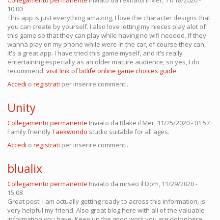
Collegamento permanente
Inviato da
rexha03
il Mer, 11/18/2020 -
10:00
This app is just everything amazing, I love the character designs that
you can create by yourself. I also love letting my nieces play alot of
this game so that they can play while having no wifi needed. If they
wanna play on my phone while were in the car, of course they can,
it's a great app. I have tried this game myself, and it's really
entertaining especially as an older mature audience, so yes, I do
recommend.
visit link
of
bitlife online game choices guide
Accedi
o
registrati
per inserire commenti.
Unity
Collegamento permanente
Inviato da
Blake
il Mer, 11/25/2020 - 01:57
Family friendly
Taekwondo
studio suitable for all ages.
Accedi
o
registrati
per inserire commenti.
blualix
Collegamento permanente
Inviato da
mrseo
il Dom, 11/29/2020 -
15:08
Great post! I am actually getting ready to across this information, is
very helpful my friend. Also great blog here with all of the valuable
information you have. Keep up the good work you are doing here.