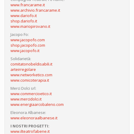
www.francarame.it
www.archivio.francarame.it
www.dariofo.it
shop.dariofo.it
www.mariopirovano.it
Jacopo Fo:
www.jacopofo.com
shop.jacopofo.com
www.jacopofo.it
Solidarietà:
comitatonobeldisabili.it
arteirregolare
www.networketico.com
www.comicoterapia.it
Merci Dolci srl:
www.commercioetico.it
www.mercidolci.it
www.energiaarcobaleno.com
Eleonora Albanese:
www.eleonoraalbanese.it
I NOSTRI PROGETTI:
www.ilteatrofabene.it