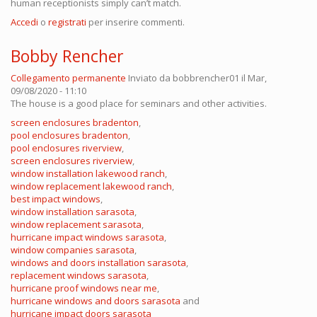
human receptionists simply can’t match.
Accedi
o
registrati
per inserire commenti.
Bobby Rencher
Collegamento permanente
Inviato da
bobbrencher01
il Mar,
09/08/2020 - 11:10
The house is a good place for seminars and other activities.
screen enclosures bradenton
,
pool enclosures bradenton
,
pool enclosures riverview
,
screen enclosures riverview
,
window installation lakewood ranch
,
window replacement lakewood ranch
,
best impact windows
,
window installation sarasota
,
window replacement sarasota
,
hurricane impact windows sarasota
,
window companies sarasota
,
windows and doors installation sarasota
,
replacement windows sarasota
,
hurricane proof windows near me
,
hurricane windows and doors sarasota
and
hurricane impact doors sarasota