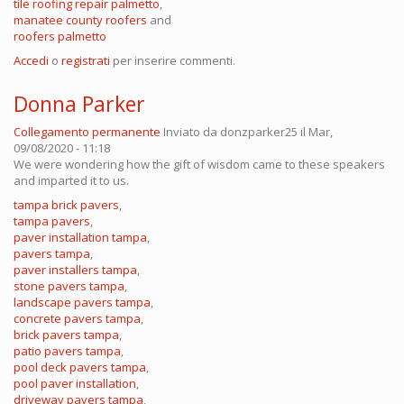
tile roofing repair palmetto
,
manatee county roofers
and
roofers palmetto
Accedi
o
registrati
per inserire commenti.
Donna Parker
Collegamento permanente
Inviato da
donzparker25
il Mar,
09/08/2020 - 11:18
We were wondering how the gift of wisdom came to these speakers
and imparted it to us.
tampa brick pavers
,
tampa pavers
,
paver installation tampa
,
pavers tampa
,
paver installers tampa
,
stone pavers tampa
,
landscape pavers tampa
,
concrete pavers tampa
,
brick pavers tampa
,
patio pavers tampa
,
pool deck pavers tampa
,
pool paver installation
,
driveway pavers tampa
,