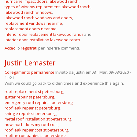
hurricane impact doors lakewood ranch
,
types of window replacement lakewood ranch
,
lakewood ranch windows
,
lakewood ranch windows and doors
,
replacement windows near me
,
replacement doors near me
,
interior door replacement lakewood ranch
and
interior door installation lakewood ranch
Accedi
o
registrati
per inserire commenti.
Justin Lemaster
Collegamento permanente
Inviato da
justinlem08
il Mar, 09/08/2020 -
11:21
Wish we could go back to olden times and experience this again.
roof replacement st petersburg
,
gutter repair st petersburg
,
emergency roof repair st petersburg
,
roof leak repair st petersburg
,
shingle repair st petersburg
,
metal roof installation st petersburg
,
how much does my roof cost
,
roof leak repair cost st petersburg
,
roofing companies st petersburg
,