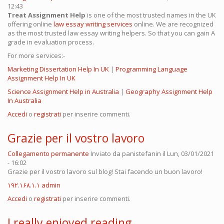
12:43
Treat Assignment Help
is one of the most trusted names in the UK
offering online
law essay writing services
online. We are recognized
as the most trusted law essay writing helpers. So that you can gain A
grade in evaluation process.
For more services:-
Marketing Dissertation Help In UK
|
Programming Language
Assignment Help In UK
Science Assignment Help in Australia
|
Geography Assignment Help
In Australia
Accedi
o
registrati
per inserire commenti.
Grazie per il vostro lavoro
Collegamento permanente
Inviato da
panistefanin
il Lun, 03/01/2021
- 16:02
Grazie per il vostro lavoro sul blog! Stai facendo un buon lavoro!
۱۹۲.۱۶۸.۱.۱ admin
Accedi
o
registrati
per inserire commenti.
I really enjoyed reading