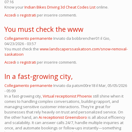
07:16
Know your
Indian Bikes Driving 3d Cheat Codes List
online.
Accedi
o
registrati
per inserire commenti.
You must check the www
Collegamento permanente
Inviato da
bobbrencher01
il Gio,
04/23/2026 - 03:57
You must check the
www.landscaperssaskatoon.com/snow-removal-
saskatoon
Accedi
o
registrati
per inserire commenti.
In a fast-growing city,
Collegamento permanente
Inviato da
patsm00re18
il Mar, 05/05/2026
- 05:09
In a fast-growing city,
Virtual receptionist Phoenix
still shine when it
comes to handling complex conversations, building rapport, and
managing sensitive customer interactions. They’re great for
businesses that rely heavily on trust and personalized service. On
the other hand, an
Ai receptionist Greensboro
is all about efficiency
and scalability. It can answer calls 24/7, handle multiple inquiries at
once, and automate bookings or follow-ups instantly—something