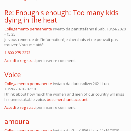
Re: Enough's enough: Too many kids
dying in the heat
Collegamento permanente
Inviato da
panistefanin
il Sab, 10/24/2020
- 15:35
Je vous remercie de l'information! Je cherchais et ne pouvait pas
trouver. Vous me aidé!
1-800-275-2273
Accedi
o
registrati
per inserire commenti.
Voice
Collegamento permanente
Inviato da
dariusoliver262
il Lun,
10/26/2020 - 07:58
I think about how much the women and men of our country will miss
his unmistakable voice.
best merchant account
Accedi
o
registrati
per inserire commenti.
amoura
Collegamento permanente
Inviato da
Gaia1956
il Lun, 11/16/2020 -