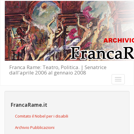
Salta al contenuto principale
Franca Rame: Teatro, Politica. | Senatrice
dall'aprile 2006 al gennaio 2008
Toggle
navigati
FrancaRame.it
Comitato il Nobel per i disabili
Archivio Pubblicazioni