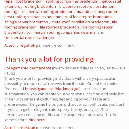
repair cost bradenton
,
roofing companies bradenton
,
get coastal
exteriors
,
roofing bradenton
,
bradenton roofers
,
bradenton
roofing
,
commercial roofing bradenton
,
manatee county roofers
,
best roofing companies near me
,
roof leak repair bradenton
,
shingle repair bradenton
,
metal roof installation bradenton
,
tile
roofing bradenton
,
tile roofers bradenton
,
tile roofing repair
bradenton
,
commercial
roofing
companies near me
and
commercial roofs bradenton
Accedi
o
registrati
per inserire commenti.
Thank you a lot for providing
Collegamento permanente
Inviato da
ruairidhlegge
il Sab, 09/19/2020
- 16:33
Thank you a lot for providing individuals with a very spectacular
possibility to read critical reviews from this site. One of the cooler
features of
https://games.lol/blockman-go/
is its Blockman
customization. You can create your very own Blockman and style him
or her with different costumes, depending on your taste and
preferences. The game helps you pick out which outfit suits you best
—you can go for elegant, cute, sporty, flashy, or stylish. The
decorative items and outfits can be acquired or purchased in the
game’s store.
click here
Accedi
o
registrati
per inserire commenti.