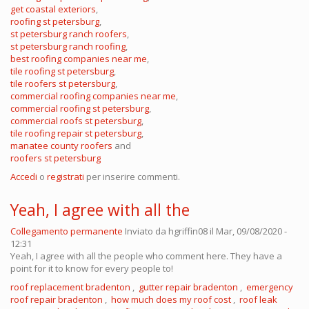
get coastal exteriors
,
roofing st petersburg
,
st petersburg ranch roofers
,
st petersburg ranch roofing
,
best roofing companies near me
,
tile roofing st petersburg
,
tile roofers st petersburg
,
commercial roofing companies near me
,
commercial roofing st petersburg
,
commercial roofs st petersburg
,
tile roofing repair st petersburg
,
manatee county roofers
and
roofers st petersburg
Accedi
o
registrati
per inserire commenti.
Yeah, I agree with all the
Collegamento permanente
Inviato da
hgriffin08
il Mar, 09/08/2020 -
12:31
Yeah, I agree with all the people who comment here. They have a
point for it to know for every people to!
roof replacement bradenton
,
gutter repair bradenton
,
emergency
roof repair bradenton
,
how much does my roof cost
,
roof leak