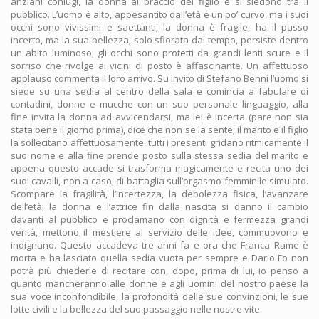
anziani coniugi, la donna al braccio del figlio e si siedono tra il
pubblico. L’uomo è alto, appesantito dall’età e un po’ curvo, ma i suoi
occhi sono vivissimi e saettanti; la donna è fragile, ha il passo
incerto, ma la sua bellezza, solo sfiorata dal tempo, persiste dentro
un abito luminoso; gli occhi sono protetti da grandi lenti scure e il
sorriso che rivolge ai vicini di posto è affascinante. Un affettuoso
applauso commenta il loro arrivo. Su invito di Stefano Benni l’uomo si
siede su una sedia al centro della sala e comincia a fabulare di
contadini, donne e mucche con un suo personale linguaggio, alla
fine invita la donna ad avvicendarsi, ma lei è incerta (pare non sia
stata bene il giorno prima), dice che non se la sente; il marito e il figlio
la sollecitano affettuosamente, tutti i presenti gridano ritmicamente il
suo nome e alla fine prende posto sulla stessa sedia del marito e
appena questo accade si trasforma magicamente e recita uno dei
suoi cavalli, non a caso, di battaglia sull’orgasmo femminile simulato.
Scompare la fragilità, l’incertezza, la debolezza fisica, l’avanzare
dell’età; la donna e l’attrice fin dalla nascita si danno il cambio
davanti al pubblico e proclamano con dignità e fermezza grandi
verità, mettono il mestiere al servizio delle idee, commuovono e
indignano. Questo accadeva tre anni fa e ora che Franca Rame è
morta e ha lasciato quella sedia vuota per sempre e Dario Fo non
potrà più chiederle di recitare con, dopo, prima di lui, io penso a
quanto mancheranno alle donne e agli uomini del nostro paese la
sua voce inconfondibile, la profondità delle sue convinzioni, le sue
lotte civili e la bellezza del suo passaggio nelle nostre vite.