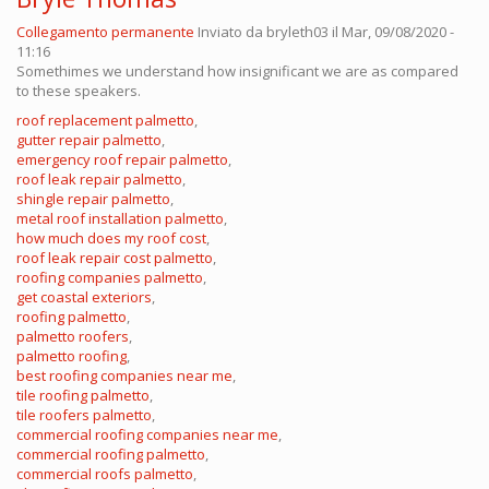
Collegamento permanente
Inviato da
bryleth03
il Mar, 09/08/2020 -
11:16
Somethimes we understand how insignificant we are as compared
to these speakers.
roof replacement palmetto
,
gutter repair palmetto
,
emergency roof repair palmetto
,
roof leak repair palmetto
,
shingle repair palmetto
,
metal roof installation palmetto
,
how much does my roof cost
,
roof leak repair cost palmetto
,
roofing companies palmetto
,
get coastal exteriors
,
roofing palmetto
,
palmetto roofers
,
palmetto roofing
,
best roofing companies near me
,
tile roofing palmetto
,
tile roofers palmetto
,
commercial roofing companies near me
,
commercial roofing palmetto
,
commercial roofs palmetto
,