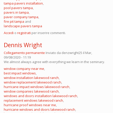
tampa pavers installation
,
pool pavers tampa
,
pavers in tampa
,
paver company tampa
,
fire pit tampa
and
landscape pavers tampa
Accedi
o
registrati
per inserire commenti.
Dennis Wright
Collegamento permanente
Inviato da
denzwright25
il Mar,
09/08/2020 - 11:19
We almost always agree with everything we learn in the seminary.
window company near me
,
best impact windows
,
window installation lakewood ranch
,
window replacement lakewood ranch
,
hurricane impact windows lakewood ranch
,
window companies lakewood ranch
,
windows and doors installation lakewood ranch
,
replacement windows lakewood ranch
,
hurricane proof windows near me
,
hurricane windows and doors lakewood ranch
,