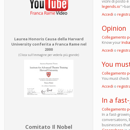
vicini di posto 
legends.io
">bas
Accedi
o
registra
Opinion
Collegamento 
Laurea Honoris Causa della Harvard
Know your
Indi
University conferita a Franca Rame nel
2000
Accedi
o
registra
(Clicca sull'immagine per vederla più grande)
You mus
Collegamento 
You must check
Accedi
o
registra
In a fast
Collegamento 
In a fast-growing
conversations, 
businesses that
Comitato Il Nobel
Greensboro
is 