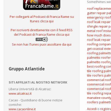
Somethimes we 
roof replaceme
gutter repair pa
Per collegarti al Podcast di Franca Rame su
emergency roof 
Itunes clicca qui
roof leak repai
shingle repair 
Per iscriverti direttamente con il feed RSS
metal roof insta
del Podcast di Franca Rame clicca qui
how much does 
roof leak repair
roofing compan
Se non hai iTunes puoi ascoltare da qui
get coastal exte
roofing palmett
palmetto roofer
palmetto roofin
best roofing c
Gruppo Atlantide
tile roofing pal
tile roofers pal
commercial roo
SITI AFFILIATI AL NOSTRO NETWORK
commercial roof
commercial roo
Libera Università di Alcatraz:
tile roofing rep
www.alcatraz.it
manatee county
Cacao - Quotidiano di buone notizie
roofers palmett
comiche:
Accedi
o
registra
www.cacaonline.it