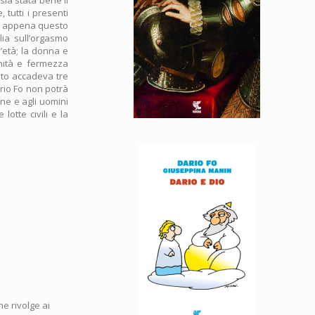
 tutti i presenti
 e appena questo
lia sull’orgasmo
l’età; la donna e
gnità e fermezza
sto accadeva tre
rio Fo non potrà
ne e agli uomini
lotte civili e la
he rivolge ai