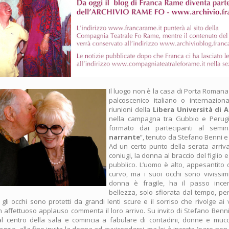
Il luogo non è la casa di Porta Romana
palcoscenico italiano o internazion
riunioni della
Libera Università di A
nella campagna tra Gubbio e Perugia
formato dai partecipanti al semin
narrante
”, tenuto da Stefano Benni e
Ad un certo punto della serata arriv
coniugi, la donna al braccio del figlio e
pubblico. L’uomo è alto, appesantito d
curvo, ma i suoi occhi sono vivissimi
donna è fragile, ha il passo ince
bellezza, solo sfiorata dal tempo, pe
gli occhi sono protetti da grandi lenti scure e il sorriso che rivolge ai 
n affettuoso applauso commenta il loro arrivo. Su invito di Stefano Benni
l centro della sala e comincia a fabulare di contadini, donne e mu
ggio, alla fine invita la donna ad avvicendarsi, ma lei è incerta (pare non 