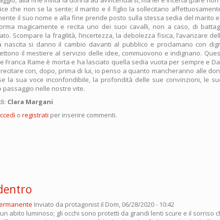
ice che non se la sente; il marito e il figlio la sollecitano affettuosamente,
mente il suo nome e alla fine prende posto sulla stessa sedia del marito
orma magicamente e recita uno dei suoi cavalli, non a caso, di battag
to. Scompare la fragilità, l’incertezza, la debolezza fisica, l’avanzare del
alla nascita si danno il cambio davanti al pubblico e proclamano con di
mettono il mestiere al servizio delle idee, commuovono e indignano. Que
he Franca Rame è morta e ha lasciato quella sedia vuota per sempre e Da
i recitare con, dopo, prima di lui, io penso a quanto mancheranno alle don
 la sua voce inconfondibile, la profondità delle sue convinzioni, le sue 
 passaggio nelle nostre vite.
di:
Clara Margani
ccedi
o
registrati
per inserire commenti.
 dentro
permanente
Inviato da
protagonist
il Dom, 06/28/2020 - 10:42
n abito luminoso; gli occhi sono protetti da grandi lenti scure e il sorriso c