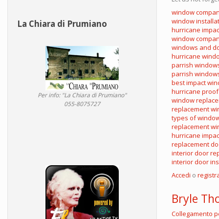
window compan
window installa
La Chiara di Prumiano
hurricane impac
window compani
windows and doo
hurricane wind
parrish window
parrish window
best impact wi
hurricane proo
Per info: "La Chiara di Prumiano"
window replace
055-8075727
replacement wi
types of windo
replacement w
hurricane impac
replacement do
interior door r
interior door ins
Accedi
o
registra
Bryle T
Collegamento 