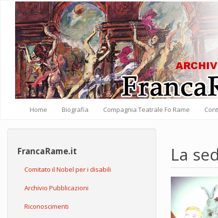
Salta al contenuto principale
Home
Biografia
Compagnia Teatrale Fo Rame
Cont
La sed
FrancaRame.it
Comitato il Nobel per i disabili
Archivio Pubblicazioni
Riconoscimenti