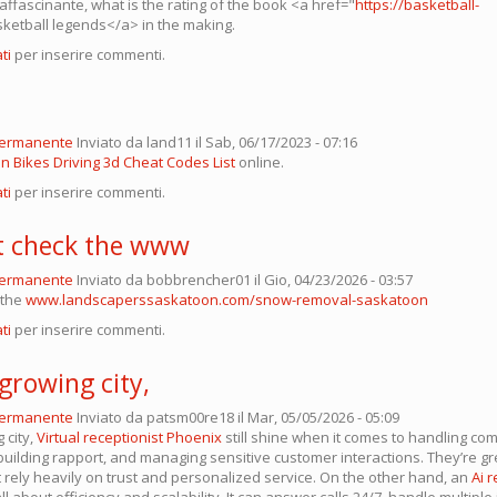
è affascinante, what is the rating of the book <a href="
https://basketball-
ketball legends</a> in the making.
ti
per inserire commenti.
permanente
Inviato da
land11
il Sab, 06/17/2023 - 07:16
an Bikes Driving 3d Cheat Codes List
online.
ti
per inserire commenti.
t check the www
permanente
Inviato da
bobbrencher01
il Gio, 04/23/2026 - 03:57
 the
www.landscaperssaskatoon.com/snow-removal-saskatoon
ti
per inserire commenti.
-growing city,
permanente
Inviato da
patsm00re18
il Mar, 05/05/2026 - 05:09
 city,
Virtual receptionist Phoenix
still shine when it comes to handling co
building rapport, and managing sensitive customer interactions. They’re gr
 rely heavily on trust and personalized service. On the other hand, an
Ai r
all about efficiency and scalability. It can answer calls 24/7, handle multiple 