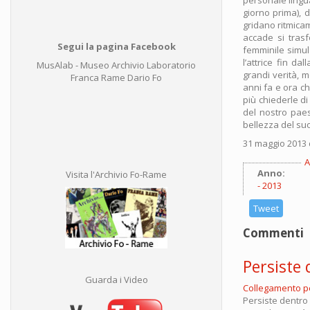
giorno prima), d
gridano ritmica
accade si trasf
Segui la pagina Facebook
femminile simula
l’attrice fin d
MusAlab - Museo Archivio Laboratorio
grandi verità, 
Franca Rame Dario Fo
anni fa e ora c
più chiederle d
del nostro paese
bellezza del suo
31 maggio 2013 
A
Anno:
Visita l'Archivio Fo-Rame
2013
Tweet
Commenti
Persiste
Guarda i Video
Collegamento 
Persiste dentro u