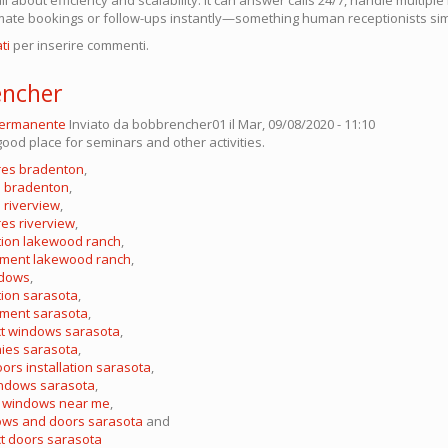
ate bookings or follow-ups instantly—something human receptionists simp
ti
per inserire commenti.
encher
permanente
Inviato da
bobbrencher01
il Mar, 09/08/2020 - 11:10
ood place for seminars and other activities.
res bradenton
,
s bradenton
,
 riverview
,
es riverview
,
tion lakewood ranch
,
ment lakewood ranch
,
ndows
,
tion sarasota
,
ment sarasota
,
ct windows sarasota
,
ies sarasota
,
rs installation sarasota
,
ndows sarasota
,
f windows near me
,
ows and doors sarasota
and
t doors sarasota