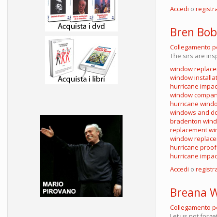
Accedi
o
registra
Bren Bo
Collegamento 
The sirs are ins
window replace
window installa
hurricane impa
window compan
hurricane wind
windows and doo
bradenton win
replacement w
window replac
hurricane proo
hurricane impa
Accedi
o
registra
Breana 
Collegamento 
Let us not forge