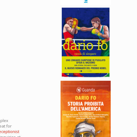
mplex
eat for
eceptionist
inquiries at