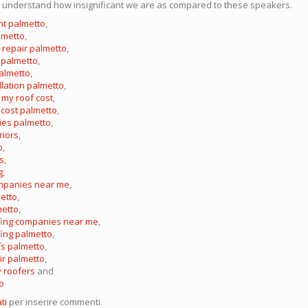
understand how insignificant we are as compared to these speakers.
nt palmetto
,
lmetto
,
repair palmetto
,
r palmetto
,
palmetto
,
llation palmetto
,
my roof cost
,
 cost palmetto
,
ies palmetto
,
riors
,
o
,
s
,
g
,
ompanies near me
,
metto
,
metto
,
fing companies near me
,
ing palmetto
,
fs palmetto
,
air palmetto
,
 roofers
and
o
ti
per inserire commenti.