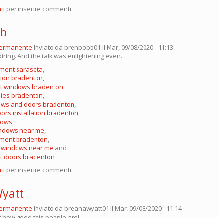
ti
per inserire commenti.
bb
permanente
Inviato da
brenbobb01
il Mar, 09/08/2020 - 11:13
piring. And the talk was enlightening even.
ment sarasota
,
tion bradenton
,
ct windows bradenton
,
ies bradenton
,
ows and doors bradenton
,
rs installation bradenton
,
dows
,
indows near me
,
ement bradenton
,
f windows near me
and
ct doors bradenton
ti
per inserire commenti.
Wyatt
permanente
Inviato da
breanawyatt01
il Mar, 09/08/2020 - 11:14
t how good this people are!