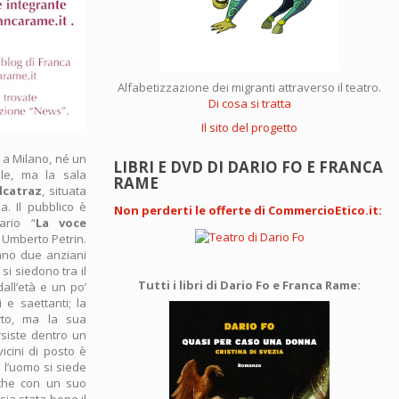
Alfabetizzazione dei migranti attraverso il teatro.
Di cosa si tratta
Il sito del progetto
 a Milano, né un
LIBRI E DVD DI DARIO FO E FRANCA
ale, ma la sala
RAME
lcatraz
, situata
. Il pubblico è
Non perderti le offerte di CommercioEtico.it
:
ario “
La voce
 Umberto Petrin.
ano due anziani
 si siedono tra il
Tutti i libri di Dario Fo e Franca Rame:
all’età e un po’
 e saettanti; la
rto, ma la sua
rsiste dentro un
vicini di posto è
 l’uomo si siede
cche con un suo
sia stata bene il