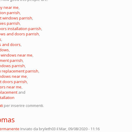
y near me
,
tion parrish
,
t windows parrish
,
es parrish
,
rs installation parrish
,
ows and doors parrish
,
s
,
s and doors
,
ndows
,
f windows near me
,
ment parrish
,
ndows parrish
,
w replacement parrish
,
indows near me
,
t doors parrish
,
ors near me
,
eplacement
and
tallation
ti
per inserire commenti.
homas
permanente
Inviato da
bryleth03
il Mar, 09/08/2020 - 11:16