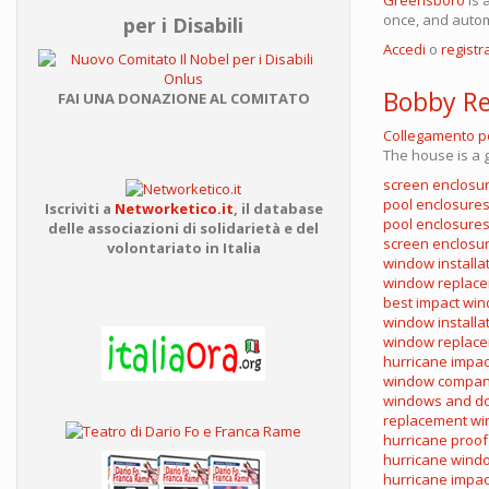
once, and autom
per i Disabili
Accedi
o
registra
Bobby R
FAI UNA DONAZIONE AL COMITATO
Collegamento 
The house is a g
screen enclosu
pool enclosure
Iscriviti a
Networketico.it
,
il database
pool enclosures
delle associazioni
di solidarietà e del
screen enclosur
volontariato in Italia
window installa
window replace
best impact wi
window installa
window replace
hurricane impa
window compan
windows and doo
replacement wi
hurricane proo
hurricane wind
hurricane impac