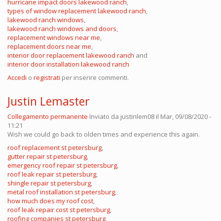
hurricane impact doors lakewood ranch
,
types of window replacement lakewood ranch
,
lakewood ranch windows
,
lakewood ranch windows and doors
,
replacement windows near me
,
replacement doors near me
,
interior door replacement lakewood ranch
and
interior door installation lakewood ranch
Accedi
o
registrati
per inserire commenti.
Justin Lemaster
Collegamento permanente
Inviato da
justinlem08
il Mar, 09/08/2020 -
11:21
Wish we could go back to olden times and experience this again.
roof replacement st petersburg
,
gutter repair st petersburg
,
emergency roof repair st petersburg
,
roof leak repair st petersburg
,
shingle repair st petersburg
,
metal roof installation st petersburg
,
how much does my roof cost
,
roof leak repair cost st petersburg
,
roofing companies st petersburg
,