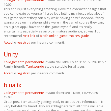
Collegamento permanente
Inviato da
rexha03
il Mer, 11/18/2020 -
10:00
This app is just everything amazing, I love the character designs that
you can create by yourself. I also love letting my nieces play alot of
this game so that they can play while having no wifi needed. If they
wanna play on my phone while were in the car, of course they can,
it's a great app. I have tried this game myself, and it's really
entertaining especially as an older mature audience, so yes, I do
recommend.
visit link
of
bitlife online game choices guide
Accedi
o
registrati
per inserire commenti.
Unity
Collegamento permanente
Inviato da
Blake
il Mer, 11/25/2020 - 01:57
Family friendly
Taekwondo
studio suitable for all ages.
Accedi
o
registrati
per inserire commenti.
blualix
Collegamento permanente
Inviato da
mrseo
il Dom, 11/29/2020 -
15:08
Great post! I am actually getting ready to across this information, is
very helpful my friend. Also great blog here with all of the valuable
information you have. Keep up the good work you are doing here.