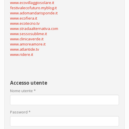
www.ecovillaggiosolare.it
festivalecofuturo.myblog.it
www.adomandarisponde.it
www.ecofiera.it
www.ecotecno.tv
www.stradaalternativa.com
www.sessosublime.it
www.clinicaverde.it
www.amoreamore.it
www.atlantide.tv
www.ridere.it
Accesso utente
Nome utente
*
Password
*