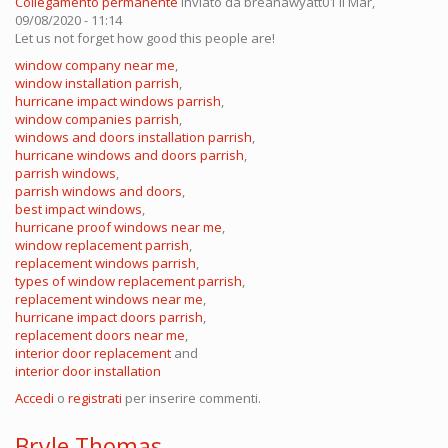
Collegamento permanente
Inviato da
breanawyatt01
il Mar,
09/08/2020 - 11:14
Let us not forget how good this people are!
window company near me
,
window installation parrish
,
hurricane impact windows parrish
,
window companies parrish
,
windows and doors installation parrish
,
hurricane windows and doors parrish
,
parrish windows
,
parrish windows and doors
,
best impact windows
,
hurricane proof windows near me
,
window replacement parrish
,
replacement windows parrish
,
types of window replacement parrish
,
replacement windows near me
,
hurricane impact doors parrish
,
replacement doors near me
,
interior door replacement
and
interior door installation
Accedi
o
registrati
per inserire commenti.
Bryle Thomas