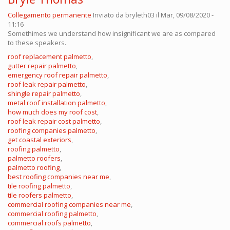
Collegamento permanente
Inviato da
bryleth03
il Mar, 09/08/2020 -
11:16
Somethimes we understand how insignificant we are as compared
to these speakers.
roof replacement palmetto
,
gutter repair palmetto
,
emergency roof repair palmetto
,
roof leak repair palmetto
,
shingle repair palmetto
,
metal roof installation palmetto
,
how much does my roof cost
,
roof leak repair cost palmetto
,
roofing companies palmetto
,
get coastal exteriors
,
roofing palmetto
,
palmetto roofers
,
palmetto roofing
,
best roofing companies near me
,
tile roofing palmetto
,
tile roofers palmetto
,
commercial roofing companies near me
,
commercial roofing palmetto
,
commercial roofs palmetto
,