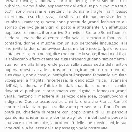
anziani coniugi, la donna al braccio del figlio e si siedono tra il
pubblico. L’uomo è alto, appesantito dall’età e un po’ curvo, ma i suoi
occhi sono vivissimi e saettanti; la donna è fragile, ha il passo
incerto, ma la sua bellezza, solo sfiorata dal tempo, persiste dentro
un abito luminoso; gli occhi sono protetti da grandi lenti scure e il
sorriso che rivolge ai vicini di posto è affascinante. Un affettuoso
applauso commenta il loro arrivo. Su invito di Stefano Benni l’uomo si
siede su una sedia al centro della sala e comincia a fabulare di
contadini, donne e mucche con un suo personale linguaggio, alla
fine invita la donna ad avvicendarsi, ma lei è incerta (pare non sia
stata bene il giorno prima), dice che non se la sente; il marito e il figlio
la sollecitano affettuosamente, tutti i presenti gridano ritmicamente il
suo nome e alla fine prende posto sulla stessa sedia del marito e
appena questo accade si trasforma magicamente e recita uno dei
suoi cavalli, non a caso, di battaglia sull’orgasmo femminile simulato.
Scompare la fragilità, l’incertezza, la debolezza fisica, l’avanzare
dell’età; la donna e l’attrice fin dalla nascita si danno il cambio
davanti al pubblico e proclamano con dignità e fermezza grandi
verità, mettono il mestiere al servizio delle idee, commuovono e
indignano. Questo accadeva tre anni fa e ora che Franca Rame è
morta e ha lasciato quella sedia vuota per sempre e Dario Fo non
potrà più chiederle di recitare con, dopo, prima di lui, io penso a
quanto mancheranno alle donne e agli uomini del nostro paese la
sua voce inconfondibile, la profondità delle sue convinzioni, le sue
lotte civili e la bellezza del suo passaggio nelle nostre vite.