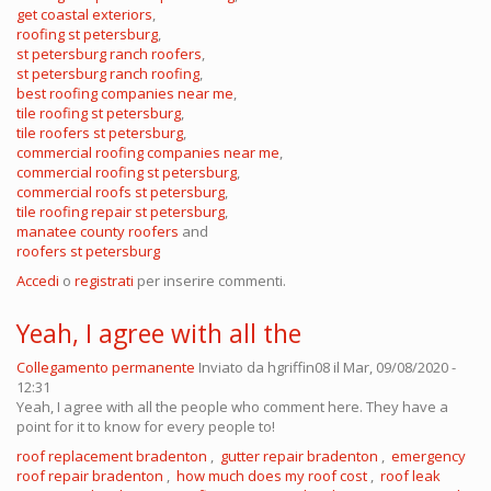
get coastal exteriors
,
roofing st petersburg
,
st petersburg ranch roofers
,
st petersburg ranch roofing
,
best roofing companies near me
,
tile roofing st petersburg
,
tile roofers st petersburg
,
commercial roofing companies near me
,
commercial roofing st petersburg
,
commercial roofs st petersburg
,
tile roofing repair st petersburg
,
manatee county roofers
and
roofers st petersburg
Accedi
o
registrati
per inserire commenti.
Yeah, I agree with all the
Collegamento permanente
Inviato da
hgriffin08
il Mar, 09/08/2020 -
12:31
Yeah, I agree with all the people who comment here. They have a
point for it to know for every people to!
roof replacement bradenton
,
gutter repair bradenton
,
emergency
roof repair bradenton
,
how much does my roof cost
,
roof leak