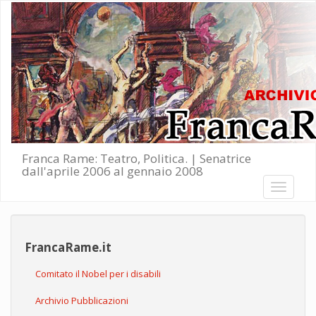
Salta al contenuto principale
Franca Rame: Teatro, Politica. | Senatrice
dall'aprile 2006 al gennaio 2008
Toggle
navigati
FrancaRame.it
Comitato il Nobel per i disabili
Archivio Pubblicazioni