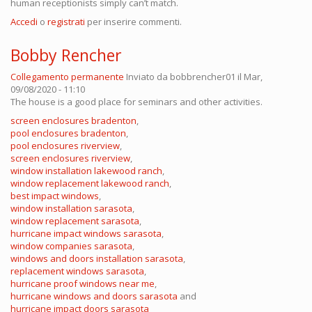
human receptionists simply can’t match.
Accedi
o
registrati
per inserire commenti.
Bobby Rencher
Collegamento permanente
Inviato da
bobbrencher01
il Mar,
09/08/2020 - 11:10
The house is a good place for seminars and other activities.
screen enclosures bradenton
,
pool enclosures bradenton
,
pool enclosures riverview
,
screen enclosures riverview
,
window installation lakewood ranch
,
window replacement lakewood ranch
,
best impact windows
,
window installation sarasota
,
window replacement sarasota
,
hurricane impact windows sarasota
,
window companies sarasota
,
windows and doors installation sarasota
,
replacement windows sarasota
,
hurricane proof windows near me
,
hurricane windows and doors sarasota
and
hurricane impact doors sarasota