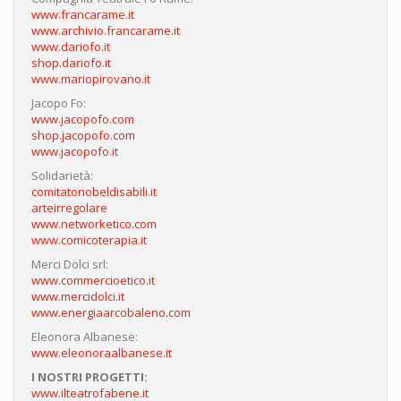
www.francarame.it
www.archivio.francarame.it
www.dariofo.it
shop.dariofo.it
www.mariopirovano.it
Jacopo Fo:
www.jacopofo.com
shop.jacopofo.com
www.jacopofo.it
Solidarietà:
comitatonobeldisabili.it
arteirregolare
www.networketico.com
www.comicoterapia.it
Merci Dolci srl:
www.commercioetico.it
www.mercidolci.it
www.energiaarcobaleno.com
Eleonora Albanese:
www.eleonoraalbanese.it
I NOSTRI PROGETTI:
www.ilteatrofabene.it