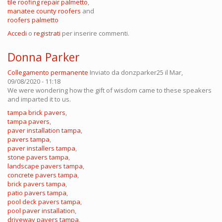
tile roofing repair palmetto
,
manatee county roofers
and
roofers palmetto
Accedi
o
registrati
per inserire commenti.
Donna Parker
Collegamento permanente
Inviato da
donzparker25
il Mar,
09/08/2020 - 11:18
We were wondering how the gift of wisdom came to these speakers
and imparted it to us.
tampa brick pavers
,
tampa pavers
,
paver installation tampa
,
pavers tampa
,
paver installers tampa
,
stone pavers tampa
,
landscape pavers tampa
,
concrete pavers tampa
,
brick pavers tampa
,
patio pavers tampa
,
pool deck pavers tampa
,
pool paver installation
,
driveway pavers tampa
,