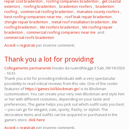
repair cost bradenton
,
roofing companies bradenton
,
get coastal
exteriors
,
roofing bradenton
,
bradenton roofers
,
bradenton
roofing
,
commercial roofing bradenton
,
manatee county roofers
,
best roofing companies near me
,
roof leak repair bradenton
,
shingle repair bradenton
,
metal roof installation bradenton
,
tile
roofing bradenton
,
tile roofers bradenton
,
tile roofing repair
bradenton
,
commercial
roofing
companies near me
and
commercial roofs bradenton
Accedi
o
registrati
per inserire commenti.
Thank you a lot for providing
Collegamento permanente
Inviato da
ruairidhlegge
il Sab, 09/19/2020
- 16:33
Thank you a lot for providing individuals with a very spectacular
possibility to read critical reviews from this site. One of the cooler
features of
https://games.lol/blockman-go/
is its Blockman
customization. You can create your very own Blockman and style him
or her with different costumes, depending on your taste and
preferences. The game helps you pick out which outfit suits you best
—you can go for elegant, cute, sporty, flashy, or stylish. The
decorative items and outfits can be acquired or purchased in the
game’s store.
click here
Accedi
o
registrati
per inserire commenti.