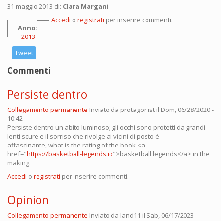
31 maggio 2013 di:
Clara Margani
Accedi
o
registrati
per inserire commenti.
Anno:
2013
Tweet
Commenti
Persiste dentro
Collegamento permanente
Inviato da
protagonist
il Dom, 06/28/2020 -
10:42
Persiste dentro un abito luminoso; gli occhi sono protetti da grandi
lenti scure e il sorriso che rivolge ai vicini di posto è
affascinante, what is the rating of the book <a
href="
https://basketball-legends.io
">basketball legends</a> in the
making.
Accedi
o
registrati
per inserire commenti.
Opinion
Collegamento permanente
Inviato da
land11
il Sab, 06/17/2023 -