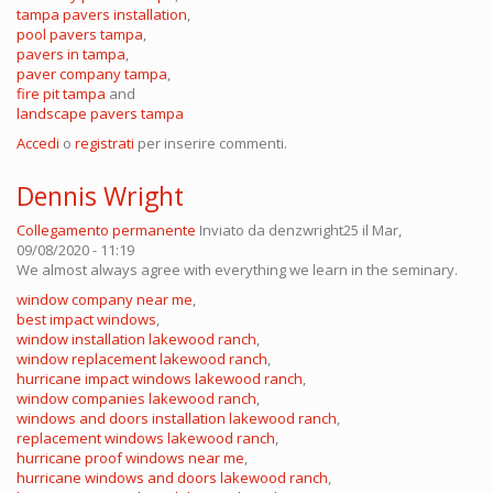
tampa pavers installation
,
pool pavers tampa
,
pavers in tampa
,
paver company tampa
,
fire pit tampa
and
landscape pavers tampa
Accedi
o
registrati
per inserire commenti.
Dennis Wright
Collegamento permanente
Inviato da
denzwright25
il Mar,
09/08/2020 - 11:19
We almost always agree with everything we learn in the seminary.
window company near me
,
best impact windows
,
window installation lakewood ranch
,
window replacement lakewood ranch
,
hurricane impact windows lakewood ranch
,
window companies lakewood ranch
,
windows and doors installation lakewood ranch
,
replacement windows lakewood ranch
,
hurricane proof windows near me
,
hurricane windows and doors lakewood ranch
,