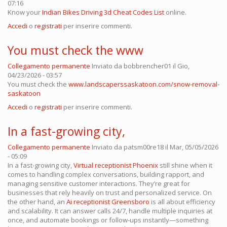
07:16
Know your
Indian Bikes Driving 3d Cheat Codes List
online.
Accedi
o
registrati
per inserire commenti.
You must check the www
Collegamento permanente
Inviato da
bobbrencher01
il Gio,
04/23/2026 - 03:57
You must check the
www.landscaperssaskatoon.com/snow-removal-
saskatoon
Accedi
o
registrati
per inserire commenti.
In a fast-growing city,
Collegamento permanente
Inviato da
patsm00re18
il Mar, 05/05/2026
- 05:09
In a fast-growing city,
Virtual receptionist Phoenix
still shine when it
comes to handling complex conversations, building rapport, and
managing sensitive customer interactions. They’re great for
businesses that rely heavily on trust and personalized service. On
the other hand, an
Ai receptionist Greensboro
is all about efficiency
and scalability. It can answer calls 24/7, handle multiple inquiries at
once, and automate bookings or follow-ups instantly—something