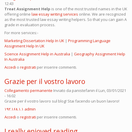
12:43
Treat Assignment Help
is one of the most trusted names in the UK
offering online
law essay writing services
online. We are recognized
as the most trusted law essay writing helpers. So that you can gain A
grade in evaluation process.
For more services:-
Marketing Dissertation Help In UK
|
Programming Language
Assignment Help In UK
Science Assignment Help in Australia
|
Geography Assignment Help
In Australia
Accedi
o
registrati
per inserire commenti.
Grazie per il vostro lavoro
Collegamento permanente
Inviato da
panistefanin
il Lun, 03/01/2021
- 16:02
Grazie per il vostro lavoro sul blog! Stai facendo un buon lavoro!
۱۹۲.۱۶۸.۱.۱ admin
Accedi
o
registrati
per inserire commenti.
I really enjoyed reading