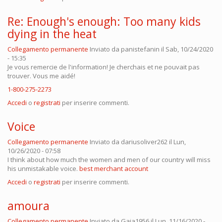
Re: Enough's enough: Too many kids
dying in the heat
Collegamento permanente
Inviato da
panistefanin
il Sab, 10/24/2020
- 15:35
Je vous remercie de l'information! Je cherchais et ne pouvait pas
trouver. Vous me aidé!
1-800-275-2273
Accedi
o
registrati
per inserire commenti.
Voice
Collegamento permanente
Inviato da
dariusoliver262
il Lun,
10/26/2020 - 07:58
I think about how much the women and men of our country will miss
his unmistakable voice.
best merchant account
Accedi
o
registrati
per inserire commenti.
amoura
Collegamento permanente
Inviato da
Gaia1956
il Lun, 11/16/2020 -