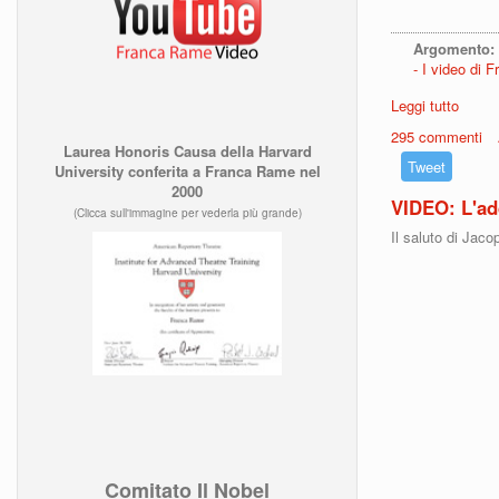
Argomento:
I video di 
Leggi tutto
su VI
295 commenti
Laurea Honoris Causa della Harvard
Tweet
University conferita a Franca Rame nel
2000
VIDEO: L'ad
(Clicca sull'immagine per vederla più grande)
Il saluto di Jac
Comitato Il Nobel