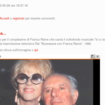
13-05-29 ore 18:37:18
Piccolo l’ultimo saluto di Milano a Franca Rame
Accedi
o
registrati
per inserire commenti.
a...
o per il compleanno di Franca Rame che canta il sottofondo musicale "Io ci 
lla trasmissione televisiva Rai "Buonasera con Franca Rame", 1980
deo clicca sull'immagine o
qui