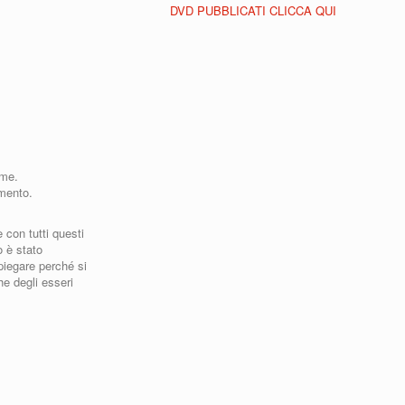
DVD PUBBLICATI CLICCA QUI
ame.
omento.
 con tutti questi
 è stato
piegare perché si
he degli esseri