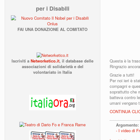
per i Disabili
FAI UNA DONAZIONE AL COMITATO
Iscriviti a
Networketico.it
,
il database delle
Questa è la tras
associazioni
di solidarietà e del
Ringrazio ancora
volontariato in Italia
Grazie a tutti!
Per noi ieri è s
compagni e ques
soprattutto che 
batteva contro le
umani vengano tr
CONTINUA CLI
Argomento:
I video di 