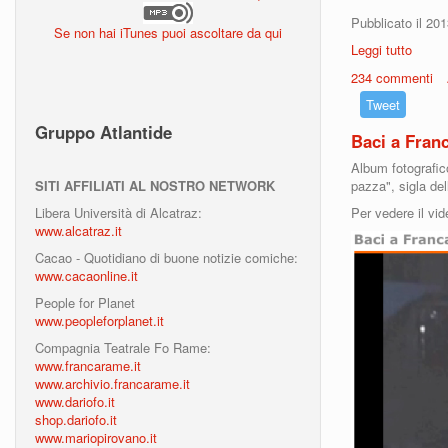
Pubblicato il 20
Se non hai iTunes puoi ascoltare da qui
Leggi tutto
su Al 
234 commenti
Tweet
Gruppo Atlantide
Baci a Franc
Album fotografic
SITI AFFILIATI AL NOSTRO NETWORK
pazza", sigla de
Libera Università di Alcatraz:
Per vedere il vi
www.alcatraz.it
Cacao - Quotidiano di buone notizie comiche:
www.cacaonline.it
People for Planet
www.peopleforplanet.it
Compagnia Teatrale Fo Rame:
www.francarame.it
www.archivio.francarame.it
www.dariofo.it
shop.dariofo.it
www.mariopirovano.it