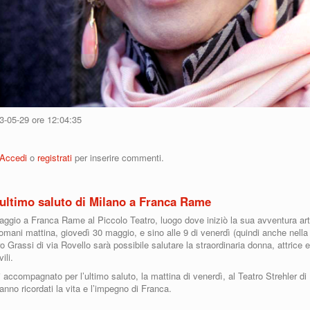
13-05-29 ore 12:04:35
anca Rame 29 maggio 2013
Accedi
o
registrati
per inserire commenti.
’ultimo saluto di Milano a Franca Rame
ggio a Franca Rame al Piccolo Teatro, luogo dove iniziò la sua avventura art
omani mattina, giovedì 30 maggio, e sino alle 9 di venerdì (quindi anche nella 
o Grassi di via Rovello sarà possibile salutare la straordinaria donna, attrice 
ili.
oi accompagnato per l’ultimo saluto, la mattina di venerdì, al Teatro Strehler di
anno ricordati la vita e l’impegno di Franca.