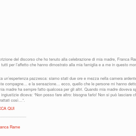
crizione del discorso che ho tenuto alla celebrazione di mia madre, Franca R
 tutti per l’affetto che hanno dimostrato alla mia famiglia e a me in questo m
tata un’esperienza pazzesca: siamo stati due ore e mezza nella camera ardente
te compagne… e la sensazione… ecco, quello che le persone mi hanno detto
mia madre ha sempre fatto qualcosa per gli altri. Quando mia madre doveva s
 ingiustizie diceva: “Non posso fare altro: bisogna farlo! Non si può lasciare c
attati così…”.
CCA QUI
Franca Rame