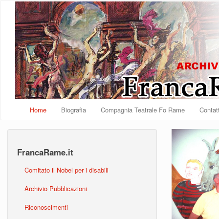
Salta al contenuto principale
Home
Biografia
Compagnia Teatrale Fo Rame
Contatt
FrancaRame.it
Comitato il Nobel per i disabili
Archivio Pubblicazioni
Riconoscimenti