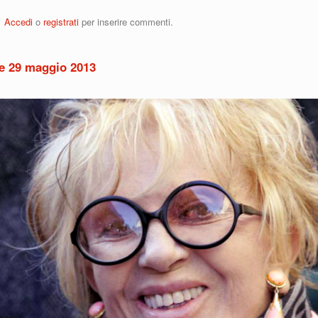
DEO: L'addio di Jacopo Fo a Franca Rame
Accedi
o
registrati
per inserire commenti.
e 29 maggio 2013