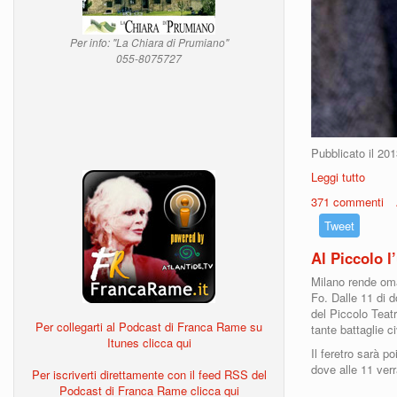
Per info: "La Chiara di Prumiano"
055-8075727
Pubblicato il 20
Leggi tutto
su Fr
371 commenti
Tweet
Al Piccolo l
Milano rende oma
Fo. Dalle 11 di d
del Piccolo Teatr
Per collegarti al Podcast di Franca Rame su
tante battaglie civ
Itunes clicca qui
Il feretro sarà p
dove alle 11 verr
Per iscriverti direttamente con il feed RSS del
Podcast di Franca Rame clicca qui