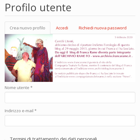
Profilo utente
Crea nuovo profilo
(scheda
Accedi
Richiedi nuova password
Schede primarie
attiva)
Nome utente
*
Indirizzo e-mail
*
Termini di trattamento dei dati personali