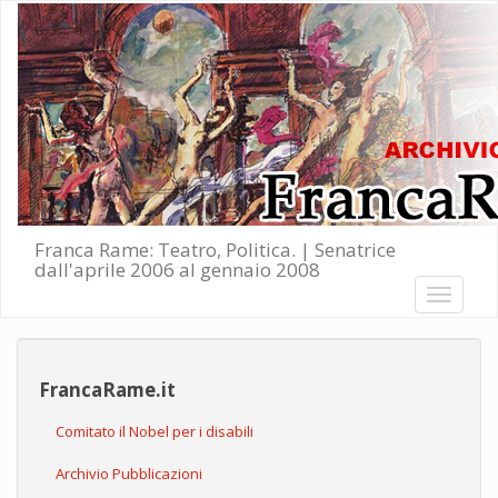
Salta al contenuto principale
Franca Rame: Teatro, Politica. | Senatrice
dall'aprile 2006 al gennaio 2008
Toggle
navigati
FrancaRame.it
Comitato il Nobel per i disabili
Archivio Pubblicazioni