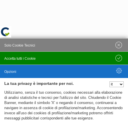
Solo Cookie Tecnici
Accetta tutti i Cookie
Salva
Opzioni
La tua privacy è importante per noi.
Nascondi Opzioni
Utilizziamo, senza il tuo consenso, cookies necessari alla elaborazione
di analisi statistiche e tecnici per l'utilizzo del sito. Chiudendo il Cookie
Banner, mediante il simbolo 'X' o negando il consenso, continuerai a
navigare in assenza di cookie di profilazione/marketing. Acconsentendo
invece all'uso dei cookies di profilazione/marketing potremo offrirti
messaggi pubblicitari corrispondenti alle tue esigenze.