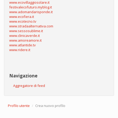
www.ecovillaggiosolare.it
festivalecofuturo.myblog.it
www.adomandarisponde.it
www.ecofiera.it
www.ecotecno.tv
www.stradaalternativa.com
www.sessosublime.it
www.clinicaverde.it
www.amoreamore.it
www.atlantide.tv
www.ridere.it
Navigazione
Aggregatore di feed
Profilo utente
Crea nuovo profilo