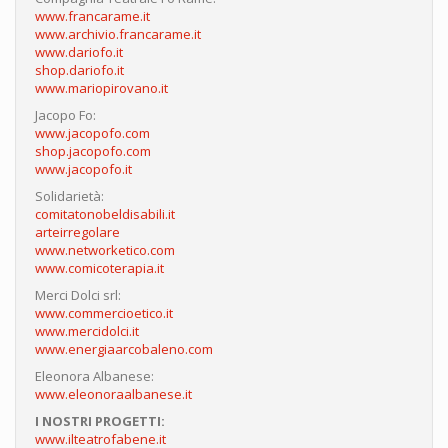
www.francarame.it
www.archivio.francarame.it
www.dariofo.it
shop.dariofo.it
www.mariopirovano.it
Jacopo Fo:
www.jacopofo.com
shop.jacopofo.com
www.jacopofo.it
Solidarietà:
comitatonobeldisabili.it
arteirregolare
www.networketico.com
www.comicoterapia.it
Merci Dolci srl:
www.commercioetico.it
www.mercidolci.it
www.energiaarcobaleno.com
Eleonora Albanese:
www.eleonoraalbanese.it
I NOSTRI PROGETTI:
www.ilteatrofabene.it