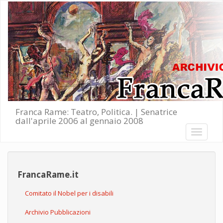
Salta al contenuto principale
Franca Rame: Teatro, Politica. | Senatrice
dall'aprile 2006 al gennaio 2008
Toggle
navigati
FrancaRame.it
Comitato il Nobel per i disabili
Archivio Pubblicazioni