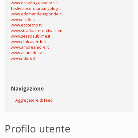
www.ecovillaggiosolare.it
festivalecofuturo.myblog.it
www.adomandarisponde.it
www.ecofiera.it
www.ecotecno.tv
www.stradaalternativa.com
www.sessosublime.it
www.clinicaverde.it
www.amoreamore.it
www.atlantide.tv
www.ridere.it
Navigazione
Aggregatore di feed
Profilo utente