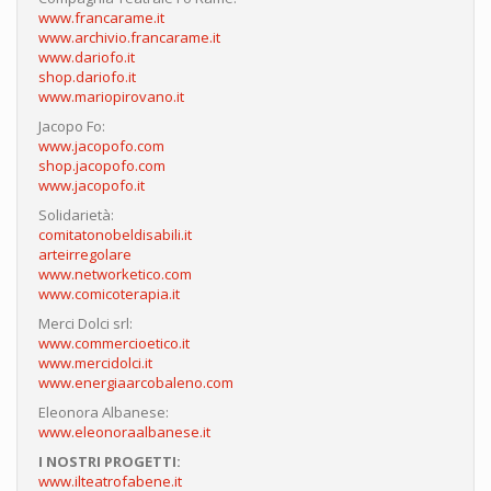
www.francarame.it
www.archivio.francarame.it
www.dariofo.it
shop.dariofo.it
www.mariopirovano.it
Jacopo Fo:
www.jacopofo.com
shop.jacopofo.com
www.jacopofo.it
Solidarietà:
comitatonobeldisabili.it
arteirregolare
www.networketico.com
www.comicoterapia.it
Merci Dolci srl:
www.commercioetico.it
www.mercidolci.it
www.energiaarcobaleno.com
Eleonora Albanese:
www.eleonoraalbanese.it
I NOSTRI PROGETTI:
www.ilteatrofabene.it