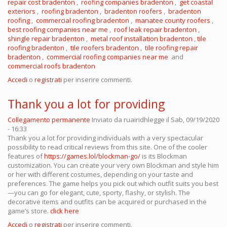
repair cost bradenton
,
roofing companies bradenton
,
get coastal
exteriors
,
roofing bradenton
,
bradenton roofers
,
bradenton
roofing
,
commercial roofing bradenton
,
manatee county roofers
,
best roofing companies near me
,
roof leak repair bradenton
,
shingle repair bradenton
,
metal roof installation bradenton
,
tile
roofing bradenton
,
tile roofers bradenton
,
tile roofing repair
bradenton
,
commercial
roofing
companies near me
and
commercial roofs bradenton
Accedi
o
registrati
per inserire commenti.
Thank you a lot for providing
Collegamento permanente
Inviato da
ruairidhlegge
il Sab, 09/19/2020
- 16:33
Thank you a lot for providing individuals with a very spectacular
possibility to read critical reviews from this site. One of the cooler
features of
https://games.lol/blockman-go/
is its Blockman
customization. You can create your very own Blockman and style him
or her with different costumes, depending on your taste and
preferences. The game helps you pick out which outfit suits you best
—you can go for elegant, cute, sporty, flashy, or stylish. The
decorative items and outfits can be acquired or purchased in the
game’s store.
click here
Accedi
o
registrati
per inserire commenti.