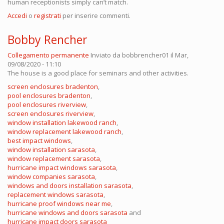
human receptionists simply can’t match.
Accedi
o
registrati
per inserire commenti.
Bobby Rencher
Collegamento permanente
Inviato da
bobbrencher01
il Mar,
09/08/2020 - 11:10
The house is a good place for seminars and other activities.
screen enclosures bradenton
,
pool enclosures bradenton
,
pool enclosures riverview
,
screen enclosures riverview
,
window installation lakewood ranch
,
window replacement lakewood ranch
,
best impact windows
,
window installation sarasota
,
window replacement sarasota
,
hurricane impact windows sarasota
,
window companies sarasota
,
windows and doors installation sarasota
,
replacement windows sarasota
,
hurricane proof windows near me
,
hurricane windows and doors sarasota
and
hurricane impact doors sarasota