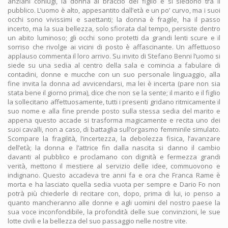
anziani coniugi, la donna al braccio del figlio e si siedono tra il
pubblico. L’uomo è alto, appesantito dall’età e un po’ curvo, ma i suoi
occhi sono vivissimi e saettanti; la donna è fragile, ha il passo
incerto, ma la sua bellezza, solo sfiorata dal tempo, persiste dentro
un abito luminoso; gli occhi sono protetti da grandi lenti scure e il
sorriso che rivolge ai vicini di posto è affascinante. Un affettuoso
applauso commenta il loro arrivo. Su invito di Stefano Benni l’uomo si
siede su una sedia al centro della sala e comincia a fabulare di
contadini, donne e mucche con un suo personale linguaggio, alla
fine invita la donna ad avvicendarsi, ma lei è incerta (pare non sia
stata bene il giorno prima), dice che non se la sente; il marito e il figlio
la sollecitano affettuosamente, tutti i presenti gridano ritmicamente il
suo nome e alla fine prende posto sulla stessa sedia del marito e
appena questo accade si trasforma magicamente e recita uno dei
suoi cavalli, non a caso, di battaglia sull’orgasmo femminile simulato.
Scompare la fragilità, l’incertezza, la debolezza fisica, l’avanzare
dell’età; la donna e l’attrice fin dalla nascita si danno il cambio
davanti al pubblico e proclamano con dignità e fermezza grandi
verità, mettono il mestiere al servizio delle idee, commuovono e
indignano. Questo accadeva tre anni fa e ora che Franca Rame è
morta e ha lasciato quella sedia vuota per sempre e Dario Fo non
potrà più chiederle di recitare con, dopo, prima di lui, io penso a
quanto mancheranno alle donne e agli uomini del nostro paese la
sua voce inconfondibile, la profondità delle sue convinzioni, le sue
lotte civili e la bellezza del suo passaggio nelle nostre vite.