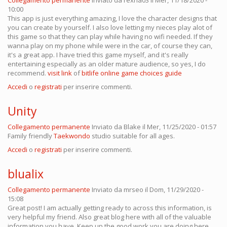
Collegamento permanente
Inviato da
rexha03
il Mer, 11/18/2020 -
10:00
This app is just everything amazing, I love the character designs that
you can create by yourself. I also love letting my nieces play alot of
this game so that they can play while having no wifi needed. If they
wanna play on my phone while were in the car, of course they can,
it's a great app. I have tried this game myself, and it's really
entertaining especially as an older mature audience, so yes, I do
recommend.
visit link
of
bitlife online game choices guide
Accedi
o
registrati
per inserire commenti.
Unity
Collegamento permanente
Inviato da
Blake
il Mer, 11/25/2020 - 01:57
Family friendly
Taekwondo
studio suitable for all ages.
Accedi
o
registrati
per inserire commenti.
blualix
Collegamento permanente
Inviato da
mrseo
il Dom, 11/29/2020 -
15:08
Great post! I am actually getting ready to across this information, is
very helpful my friend. Also great blog here with all of the valuable
information you have. Keep up the good work you are doing here.