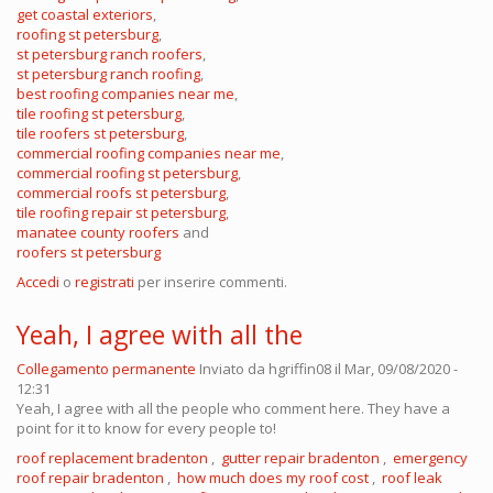
get coastal exteriors
,
roofing st petersburg
,
st petersburg ranch roofers
,
st petersburg ranch roofing
,
best roofing companies near me
,
tile roofing st petersburg
,
tile roofers st petersburg
,
commercial roofing companies near me
,
commercial roofing st petersburg
,
commercial roofs st petersburg
,
tile roofing repair st petersburg
,
manatee county roofers
and
roofers st petersburg
Accedi
o
registrati
per inserire commenti.
Yeah, I agree with all the
Collegamento permanente
Inviato da
hgriffin08
il Mar, 09/08/2020 -
12:31
Yeah, I agree with all the people who comment here. They have a
point for it to know for every people to!
roof replacement bradenton
,
gutter repair bradenton
,
emergency
roof repair bradenton
,
how much does my roof cost
,
roof leak