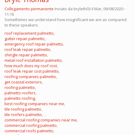
Collegamento permanente
Inviato da
bryleth03
il Mar, 09/08/2020 -
11:16
Somethimes we understand how insignificant we are as compared
to these speakers.
roof replacement palmetto
,
gutter repair palmetto
,
emergency roof repair palmetto
,
roof leak repair palmetto
,
shingle repair palmetto
,
metal roof installation palmetto
,
how much does my roof cost
,
roof leak repair cost palmetto
,
roofing companies palmetto
,
get coastal exteriors
,
roofing palmetto
,
palmetto roofers
,
palmetto roofing
,
best roofing companies near me
,
tile roofing palmetto
,
tile roofers palmetto
,
commercial roofing companies near me
,
commercial roofing palmetto
,
commercial roofs palmetto
,