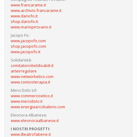
www.francarame.it
www.archivio.francarame.it
www.dariofo.it
shop.dariofo.it
www.mariopirovano.it
Jacopo Fo:
www.jacopofo.com
shop.jacopofo.com
www.jacopofo.it
Solidarietà:
comitatonobeldisabili.it
arteirregolare
www.networketico.com
www.comicoterapia.it
Merci Dolci srl:
www.commercioetico.it
www.mercidolci.it
www.energiaarcobaleno.com
Eleonora Albanese:
www.eleonoraalbanese.it
I NOSTRI PROGETTI:
www.ilteatrofabene.it