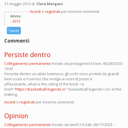
31 maggio 2013 di:
Clara Margani
Accedi
o
registrati
per inserire commenti.
Anno:
2013
Tweet
Commenti
Persiste dentro
Collegamento permanente
Inviato da
protagonist
il Dom, 06/28/2020 -
10:42
Persiste dentro un abito luminoso; gli occhi sono protetti da grandi
lenti scure e il sorriso che rivolge ai vicini di posto è
affascinante, what is the rating of the book <a
href="
https://basketball-legends.io
">basketball legends</a> in the
making.
Accedi
o
registrati
per inserire commenti.
Opinion
Collegamento permanente
Inviato da
land11
il Sab, 06/17/2023 -