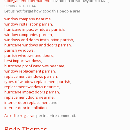
Collegamento permanente
Inviato da
breanawyatt01
il Mar,
09/08/2020 - 11:14
Let us not forget how good this people are!
window company near me
,
window installation parrish
,
hurricane impact windows parrish
,
window companies parrish
,
windows and doors installation parrish
,
hurricane windows and doors parrish
,
parrish windows
,
parrish windows and doors
,
best impact windows
,
hurricane proof windows near me
,
window replacement parrish
,
replacement windows parrish
,
types of window replacement parrish
,
replacement windows near me
,
hurricane impact doors parrish
,
replacement doors near me
,
interior door replacement
and
interior door installation
Accedi
o
registrati
per inserire commenti.
Bryle Thomas