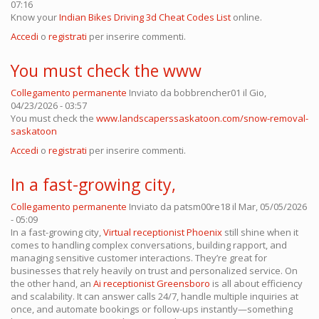
07:16
Know your
Indian Bikes Driving 3d Cheat Codes List
online.
Accedi
o
registrati
per inserire commenti.
You must check the www
Collegamento permanente
Inviato da
bobbrencher01
il Gio,
04/23/2026 - 03:57
You must check the
www.landscaperssaskatoon.com/snow-removal-
saskatoon
Accedi
o
registrati
per inserire commenti.
In a fast-growing city,
Collegamento permanente
Inviato da
patsm00re18
il Mar, 05/05/2026
- 05:09
In a fast-growing city,
Virtual receptionist Phoenix
still shine when it
comes to handling complex conversations, building rapport, and
managing sensitive customer interactions. They’re great for
businesses that rely heavily on trust and personalized service. On
the other hand, an
Ai receptionist Greensboro
is all about efficiency
and scalability. It can answer calls 24/7, handle multiple inquiries at
once, and automate bookings or follow-ups instantly—something