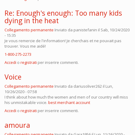
Re: Enough's enough: Too many kids
dying in the heat
Collegamento permanente
Inviato da
panistefanin
il Sab, 10/24/2020
- 15:35
Je vous remercie de l'information! Je cherchais et ne pouvait pas
trouver. Vous me aidé!
1-800-275-2273
Accedi
o
registrati
per inserire commenti.
Voice
Collegamento permanente
Inviato da
dariusoliver262
il Lun,
10/26/2020 - 07:58
I think about how much the women and men of our country will miss
his unmistakable voice.
best merchant account
Accedi
o
registrati
per inserire commenti.
amoura
Collegamento permanente
Inviato da
Gaia1956
il Lun, 11/16/2020 -