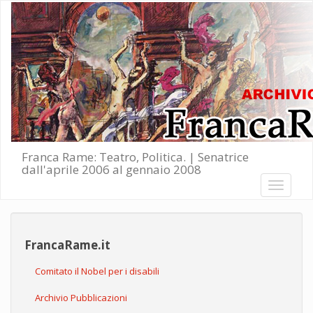
Salta al contenuto principale
Franca Rame: Teatro, Politica. | Senatrice
dall'aprile 2006 al gennaio 2008
Toggle
navigati
FrancaRame.it
Comitato il Nobel per i disabili
Archivio Pubblicazioni