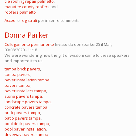
tile roofing repair palmetto
,
manatee county roofers
and
roofers palmetto
Accedi
o
registrati
per inserire commenti.
Donna Parker
Collegamento permanente
Inviato da
donzparker25
il Mar,
09/08/2020 - 11:18
We were wondering how the gift of wisdom came to these speakers
and imparted it to us.
tampa brick pavers
,
tampa pavers
,
paver installation tampa
,
pavers tampa
,
paver installers tampa
,
stone pavers tampa
,
landscape pavers tampa
,
concrete pavers tampa
,
brick pavers tampa
,
patio pavers tampa
,
pool deck pavers tampa
,
pool paver installation
,
driveway pavers tampa
,