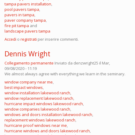
tampa pavers installation
,
pool pavers tampa
,
pavers in tampa
,
paver company tampa
,
fire pit tampa
and
landscape pavers tampa
Accedi
o
registrati
per inserire commenti.
Dennis Wright
Collegamento permanente
Inviato da
denzwright25
il Mar,
09/08/2020 - 11:19
We almost always agree with everything we learn in the seminary.
window company near me
,
best impact windows
,
window installation lakewood ranch
,
window replacement lakewood ranch
,
hurricane impact windows lakewood ranch
,
window companies lakewood ranch
,
windows and doors installation lakewood ranch
,
replacement windows lakewood ranch
,
hurricane proof windows near me
,
hurricane windows and doors lakewood ranch
,