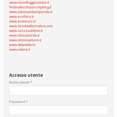
www.ecovillaggiosolare.it
festivalecofuturo.myblog.it
www.adomandarisponde.it
www.ecofiera.it
www.ecotecno.tv
www.stradaalternativa.com
www.sessosublime.it
www.clinicaverde.it
www.amoreamore.it
www.atlantide.tv
www.ridere.it
Accesso utente
Nome utente
*
Password
*