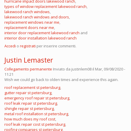
hurricane impact doors lakewood ranch
,
types of window replacement lakewood ranch
,
lakewood ranch windows
,
lakewood ranch windows and doors
,
replacement windows near me
,
replacement doors near me
,
interior door replacement lakewood ranch
and
interior door installation lakewood ranch
Accedi
o
registrati
per inserire commenti.
Justin Lemaster
Collegamento permanente
Inviato da
justinlem08
il Mar, 09/08/2020 -
11:21
Wish we could go back to olden times and experience this again.
roof replacement st petersburg
,
gutter repair st petersburg
,
emergency roof repair st petersburg
,
roof leak repair st petersburg
,
shingle repair st petersburg
,
metal roof installation st petersburg
,
how much does my roof cost
,
roof leak repair cost st petersburg
,
roofing companies st petersburg
,