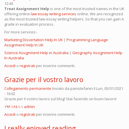
12:43
Treat Assignment Help
is one of the most trusted names in the UK
offering online
law essay writing services
online. We are recognized
as the most trusted law essay writing helpers. So that you can gain A
grade in evaluation process.
For more services:-
Marketing Dissertation Help In UK
|
Programming Language
Assignment Help In UK
Science Assignment Help in Australia
|
Geography Assignment Help
In Australia
Accedi
o
registrati
per inserire commenti.
Grazie per il vostro lavoro
Collegamento permanente
Inviato da
panistefanin
il Lun, 03/01/2021
- 16:02
Grazie per il vostro lavoro sul blog! Stai facendo un buon lavoro!
۱۹۲.۱۶۸.۱.۱ admin
Accedi
o
registrati
per inserire commenti.
I really enjoyed reading