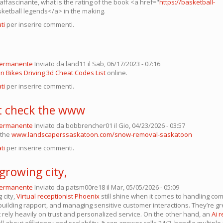
è affascinante, what is the rating of the book <a href="
https://basketball-
ketball legends</a> in the making.
ti
per inserire commenti.
permanente
Inviato da
land11
il Sab, 06/17/2023 - 07:16
an Bikes Driving 3d Cheat Codes List
online.
ti
per inserire commenti.
t check the www
permanente
Inviato da
bobbrencher01
il Gio, 04/23/2026 - 03:57
 the
www.landscaperssaskatoon.com/snow-removal-saskatoon
ti
per inserire commenti.
-growing city,
permanente
Inviato da
patsm00re18
il Mar, 05/05/2026 - 05:09
 city,
Virtual receptionist Phoenix
still shine when it comes to handling co
building rapport, and managing sensitive customer interactions. They’re gr
 rely heavily on trust and personalized service. On the other hand, an
Ai r
all about efficiency and scalability. It can answer calls 24/7, handle multiple 