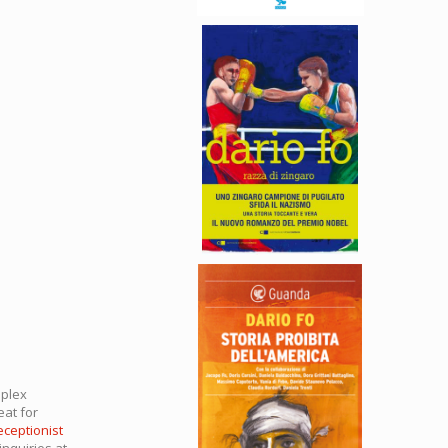
mplex
eat for
eceptionist
inquiries at