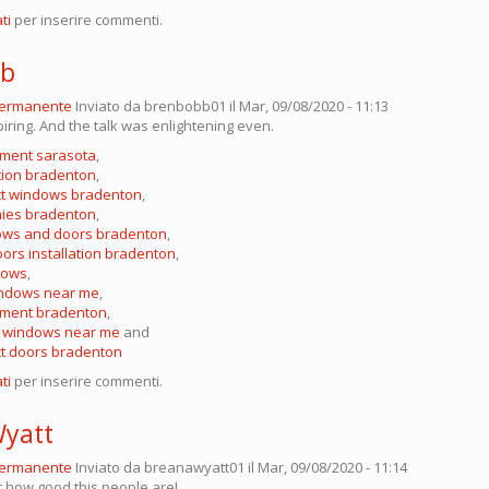
ti
per inserire commenti.
bb
permanente
Inviato da
brenbobb01
il Mar, 09/08/2020 - 11:13
piring. And the talk was enlightening even.
ment sarasota
,
tion bradenton
,
ct windows bradenton
,
ies bradenton
,
ows and doors bradenton
,
rs installation bradenton
,
dows
,
indows near me
,
ement bradenton
,
f windows near me
and
ct doors bradenton
ti
per inserire commenti.
Wyatt
permanente
Inviato da
breanawyatt01
il Mar, 09/08/2020 - 11:14
t how good this people are!