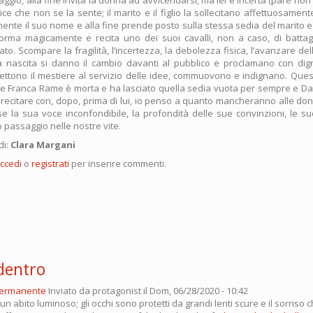
ice che non se la sente; il marito e il figlio la sollecitano affettuosamente,
mente il suo nome e alla fine prende posto sulla stessa sedia del marito
orma magicamente e recita uno dei suoi cavalli, non a caso, di battag
to. Scompare la fragilità, l’incertezza, la debolezza fisica, l’avanzare del
alla nascita si danno il cambio davanti al pubblico e proclamano con di
mettono il mestiere al servizio delle idee, commuovono e indignano. Que
he Franca Rame è morta e ha lasciato quella sedia vuota per sempre e Da
i recitare con, dopo, prima di lui, io penso a quanto mancheranno alle don
 la sua voce inconfondibile, la profondità delle sue convinzioni, le sue 
 passaggio nelle nostre vite.
di:
Clara Margani
ccedi
o
registrati
per inserire commenti.
 dentro
permanente
Inviato da
protagonist
il Dom, 06/28/2020 - 10:42
n abito luminoso; gli occhi sono protetti da grandi lenti scure e il sorriso c