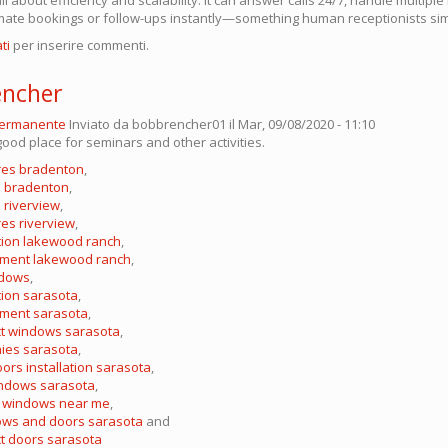
ate bookings or follow-ups instantly—something human receptionists simp
ti
per inserire commenti.
encher
permanente
Inviato da
bobbrencher01
il Mar, 09/08/2020 - 11:10
ood place for seminars and other activities.
res bradenton
,
s bradenton
,
 riverview
,
es riverview
,
tion lakewood ranch
,
ment lakewood ranch
,
ndows
,
tion sarasota
,
ment sarasota
,
ct windows sarasota
,
ies sarasota
,
rs installation sarasota
,
ndows sarasota
,
f windows near me
,
ows and doors sarasota
and
t doors sarasota