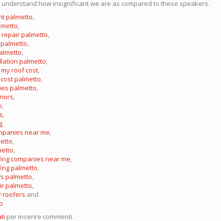
understand how insignificant we are as compared to these speakers.
nt palmetto
,
lmetto
,
repair palmetto
,
r palmetto
,
palmetto
,
llation palmetto
,
my roof cost
,
 cost palmetto
,
ies palmetto
,
riors
,
o
,
s
,
g
,
ompanies near me
,
metto
,
metto
,
fing companies near me
,
ing palmetto
,
fs palmetto
,
air palmetto
,
 roofers
and
o
ti
per inserire commenti.