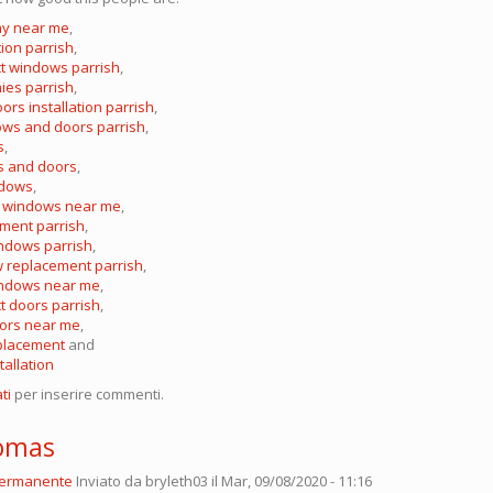
y near me
,
tion parrish
,
t windows parrish
,
es parrish
,
rs installation parrish
,
ows and doors parrish
,
s
,
s and doors
,
ndows
,
f windows near me
,
ment parrish
,
ndows parrish
,
w replacement parrish
,
indows near me
,
t doors parrish
,
ors near me
,
eplacement
and
tallation
ti
per inserire commenti.
homas
permanente
Inviato da
bryleth03
il Mar, 09/08/2020 - 11:16