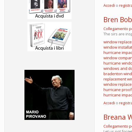
Accedi
o
registra
Bren Bo
Collegamento 
The sirs are ins
window replace
window installa
hurricane impa
window compan
hurricane wind
windows and doo
bradenton win
replacement w
window replac
hurricane proo
hurricane impa
Accedi
o
registra
Breana 
Collegamento 
Let us not forge