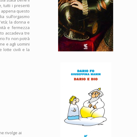
 tutti i presenti
 e appena questo
lia sull’orgasmo
l’età; la donna e
gnità e fermezza
sto accadeva tre
rio Fo non potrà
ne e agli uomini
lotte civili e la
he rivolge ai