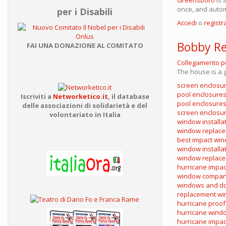
once, and autom
per i Disabili
Accedi
o
registra
Bobby R
FAI UNA DONAZIONE AL COMITATO
Collegamento 
The house is a g
screen enclosu
pool enclosure
Iscriviti a
Networketico.it
,
il database
pool enclosures
delle associazioni
di solidarietà e del
screen enclosur
volontariato in Italia
window installa
window replace
best impact wi
window installa
window replace
hurricane impa
window compan
windows and doo
replacement wi
hurricane proo
hurricane wind
hurricane impac