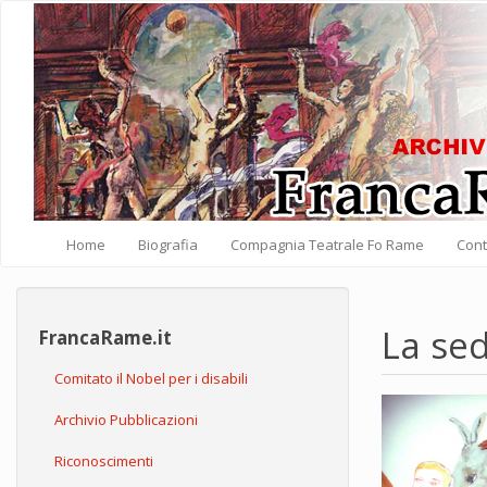
Salta al contenuto principale
Home
Biografia
Compagnia Teatrale Fo Rame
Cont
La sed
FrancaRame.it
Comitato il Nobel per i disabili
Archivio Pubblicazioni
Riconoscimenti