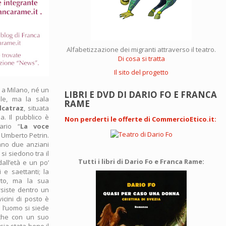
Alfabetizzazione dei migranti attraverso il teatro.
Di cosa si tratta
Il sito del progetto
 a Milano, né un
LIBRI E DVD DI DARIO FO E FRANCA
ale, ma la sala
RAME
lcatraz
, situata
. Il pubblico è
Non perderti le offerte di CommercioEtico.it
:
ario “
La voce
 Umberto Petrin.
ano due anziani
 si siedono tra il
Tutti i libri di Dario Fo e Franca Rame:
all’età e un po’
 e saettanti; la
rto, ma la sua
rsiste dentro un
vicini di posto è
 l’uomo si siede
cche con un suo
sia stata bene il