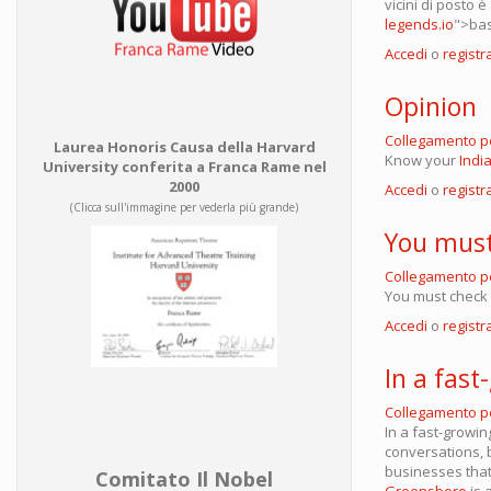
vicini di posto 
legends.io
">bas
Accedi
o
registra
Opinion
Collegamento 
Laurea Honoris Causa della Harvard
Know your
Indi
University conferita a Franca Rame nel
2000
Accedi
o
registra
(Clicca sull'immagine per vederla più grande)
You mus
Collegamento 
You must check
Accedi
o
registra
In a fast
Collegamento 
In a fast-growing
conversations, 
businesses that
Comitato Il Nobel
Greensboro
is 