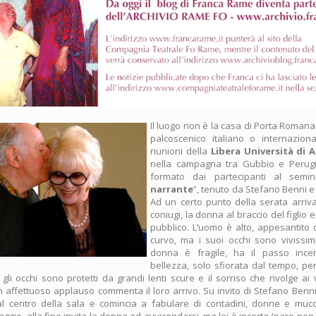
Il luogo non è la casa di Porta Romana
palcoscenico italiano o internazion
riunioni della
Libera Università di A
nella campagna tra Gubbio e Perugia
formato dai partecipanti al semin
narrante
”, tenuto da Stefano Benni e
Ad un certo punto della serata arriv
coniugi, la donna al braccio del figlio e
pubblico. L’uomo è alto, appesantito d
curvo, ma i suoi occhi sono vivissimi
donna è fragile, ha il passo ince
bellezza, solo sfiorata dal tempo, pe
gli occhi sono protetti da grandi lenti scure e il sorriso che rivolge ai 
n affettuoso applauso commenta il loro arrivo. Su invito di Stefano Benni
l centro della sala e comincia a fabulare di contadini, donne e mu
ggio, alla fine invita la donna ad avvicendarsi, ma lei è incerta (pare non 