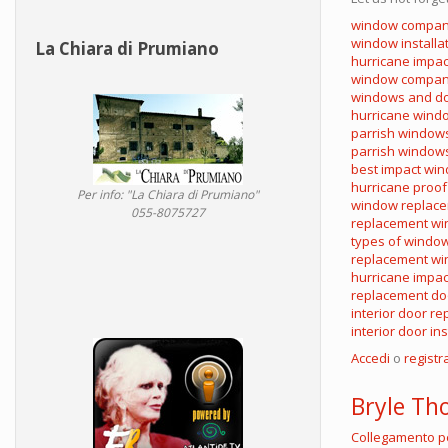
window compan
window installa
La Chiara di Prumiano
hurricane impac
window compani
windows and doo
hurricane wind
parrish window
parrish window
best impact wi
hurricane proo
Per info: "La Chiara di Prumiano"
window replace
055-8075727
replacement wi
types of windo
replacement w
hurricane impac
replacement do
interior door r
interior door ins
Accedi
o
registra
Bryle T
Collegamento 