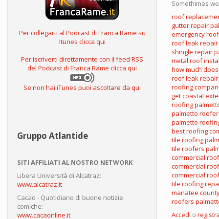
Somethimes we 
roof replaceme
gutter repair pa
Per collegarti al Podcast di Franca Rame su
emergency roof 
Itunes clicca qui
roof leak repai
shingle repair 
Per iscriverti direttamente con il feed RSS
metal roof insta
del Podcast di Franca Rame clicca qui
how much does 
roof leak repair
roofing compan
Se non hai iTunes puoi ascoltare da qui
get coastal exte
roofing palmett
palmetto roofer
palmetto roofin
best roofing c
Gruppo Atlantide
tile roofing pal
tile roofers pal
commercial roo
SITI AFFILIATI AL NOSTRO NETWORK
commercial roof
commercial roo
Libera Università di Alcatraz:
tile roofing rep
www.alcatraz.it
manatee county
Cacao - Quotidiano di buone notizie
roofers palmett
comiche:
Accedi
o
registra
www.cacaonline.it