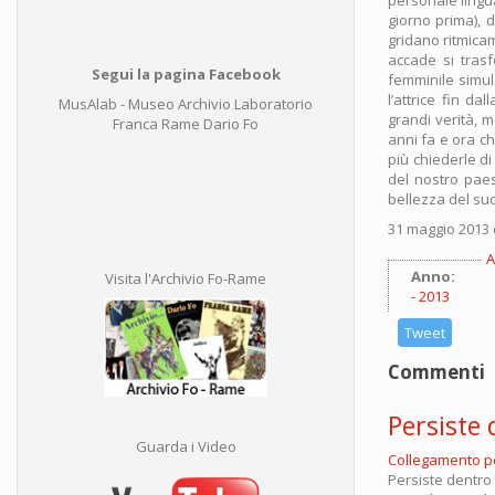
giorno prima), d
gridano ritmica
accade si trasf
Segui la pagina Facebook
femminile simula
l’attrice fin d
MusAlab - Museo Archivio Laboratorio
grandi verità, 
Franca Rame Dario Fo
anni fa e ora c
più chiederle d
del nostro paese
bellezza del suo
31 maggio 2013 
A
Anno:
Visita l'Archivio Fo-Rame
2013
Tweet
Commenti
Persiste
Guarda i Video
Collegamento 
Persiste dentro u