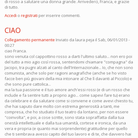
di rosso a salutare una donna grande. Arrivederci, Franca, e grazie
di tutto.
Accedi
o
registrati
per inserire commenti.
CIAO
Collegamento permanente
Inviato da
laura peja
il Sab, 06/01/2013 -
00:27
ciao Franca.
sono venuta col cappottino rosso a darti l'ultimo saluto... non ero poi
del tutto a mio agio così rossa, sentendomi chiamare "compagna" da
Jacopo, tra pugni alzati al canto dell'Internazionale... Io, che non sono
comunista, anche solo per ragioni anagrafiche (anche se ho visto
facce ben più giovani della mia intonare al Che lì davanti al Piccolo) e
che sono pure cattolica...
ma la tua passione e il tuo amore anch'essi rossi (e di un rosso che
include e fa sentire tutti a proprio agio... come sapevi fare tu) erano
da celebrare e da salutare come si conviene e come avevi chiesto tu,
che hai saputo dare molto con estrema generosità a tanti, me
compresa, che ho studiato il tuo teatro da lontano, per non essere
"coinvolta", e poi, a cose scritte, sono stata sopraffatta dalla tua
onestà intellettuale e dalla tua umanità, cortese e ironica, da una
vera e propria (e quanto mai sorprendente) gratitudine per quello
che ti sembrava avessi capito del tuo lavoro e di te, che davvero hai