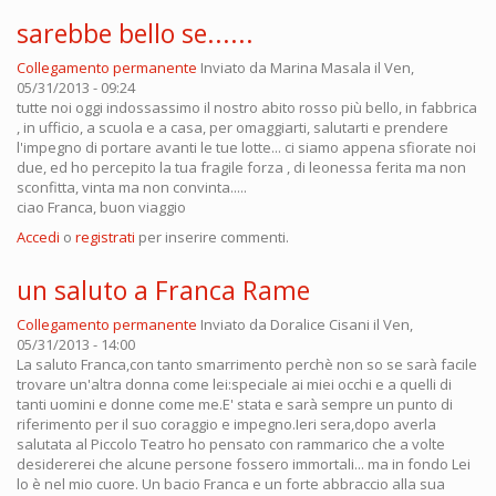
sarebbe bello se......
Collegamento permanente
Inviato da
Marina Masala
il Ven,
05/31/2013 - 09:24
tutte noi oggi indossassimo il nostro abito rosso più bello, in fabbrica
, in ufficio, a scuola e a casa, per omaggiarti, salutarti e prendere
l'impegno di portare avanti le tue lotte... ci siamo appena sfiorate noi
due, ed ho percepito la tua fragile forza , di leonessa ferita ma non
sconfitta, vinta ma non convinta.....
ciao Franca, buon viaggio
Accedi
o
registrati
per inserire commenti.
un saluto a Franca Rame
Collegamento permanente
Inviato da
Doralice Cisani
il Ven,
05/31/2013 - 14:00
La saluto Franca,con tanto smarrimento perchè non so se sarà facile
trovare un'altra donna come lei:speciale ai miei occhi e a quelli di
tanti uomini e donne come me.E' stata e sarà sempre un punto di
riferimento per il suo coraggio e impegno.Ieri sera,dopo averla
salutata al Piccolo Teatro ho pensato con rammarico che a volte
desidererei che alcune persone fossero immortali... ma in fondo Lei
lo è nel mio cuore. Un bacio Franca e un forte abbraccio alla sua