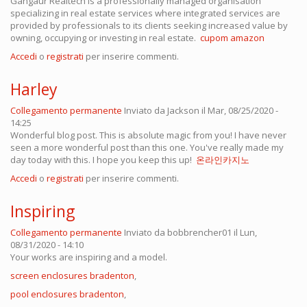
Gangaur Realtech is a professionally managed organisation
specializing in real estate services where integrated services are
provided by professionals to its clients seeking increased value by
owning, occupying or investing in real estate.
cupom amazon
Accedi
o
registrati
per inserire commenti.
Harley
Collegamento permanente
Inviato da
Jackson
il Mar, 08/25/2020 -
14:25
Wonderful blog post. This is absolute magic from you! I have never
seen a more wonderful post than this one. You've really made my
day today with this. I hope you keep this up!
온라인카지노
Accedi
o
registrati
per inserire commenti.
Inspiring
Collegamento permanente
Inviato da
bobbrencher01
il Lun,
08/31/2020 - 14:10
Your works are inspiring and a model.
screen enclosures bradenton
,
pool enclosures bradenton
,