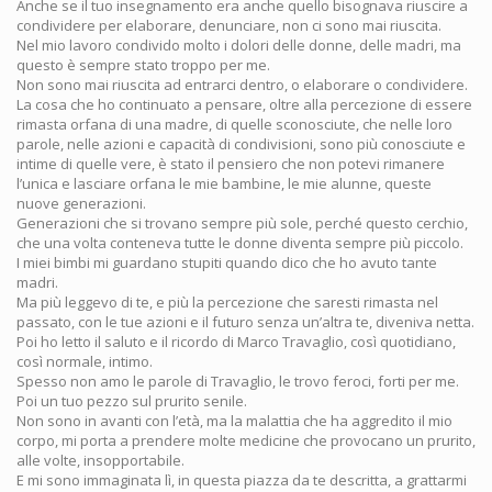
Anche se il tuo insegnamento era anche quello bisognava riuscire a
condividere per elaborare, denunciare, non ci sono mai riuscita.
Nel mio lavoro condivido molto i dolori delle donne, delle madri, ma
questo è sempre stato troppo per me.
Non sono mai riuscita ad entrarci dentro, o elaborare o condividere.
La cosa che ho continuato a pensare, oltre alla percezione di essere
rimasta orfana di una madre, di quelle sconosciute, che nelle loro
parole, nelle azioni e capacità di condivisioni, sono più conosciute e
intime di quelle vere, è stato il pensiero che non potevi rimanere
l’unica e lasciare orfana le mie bambine, le mie alunne, queste
nuove generazioni.
Generazioni che si trovano sempre più sole, perché questo cerchio,
che una volta conteneva tutte le donne diventa sempre più piccolo.
I miei bimbi mi guardano stupiti quando dico che ho avuto tante
madri.
Ma più leggevo di te, e più la percezione che saresti rimasta nel
passato, con le tue azioni e il futuro senza un’altra te, diveniva netta.
Poi ho letto il saluto e il ricordo di Marco Travaglio, così quotidiano,
così normale, intimo.
Spesso non amo le parole di Travaglio, le trovo feroci, forti per me.
Poi un tuo pezzo sul prurito senile.
Non sono in avanti con l’età, ma la malattia che ha aggredito il mio
corpo, mi porta a prendere molte medicine che provocano un prurito,
alle volte, insopportabile.
E mi sono immaginata lì, in questa piazza da te descritta, a grattarmi