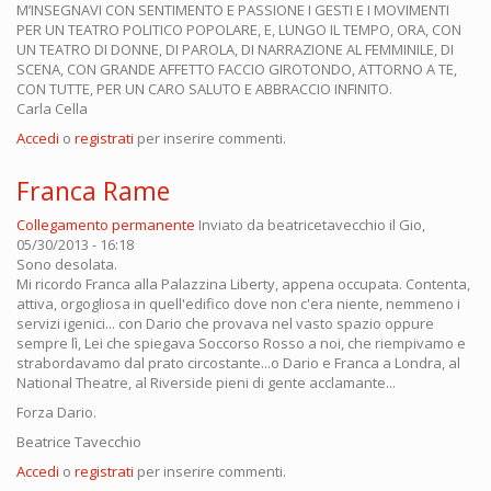
M’INSEGNAVI CON SENTIMENTO E PASSIONE I GESTI E I MOVIMENTI
PER UN TEATRO POLITICO POPOLARE, E, LUNGO IL TEMPO, ORA, CON
UN TEATRO DI DONNE, DI PAROLA, DI NARRAZIONE AL FEMMINILE, DI
SCENA, CON GRANDE AFFETTO FACCIO GIROTONDO, ATTORNO A TE,
CON TUTTE, PER UN CARO SALUTO E ABBRACCIO INFINITO.
Carla Cella
Accedi
o
registrati
per inserire commenti.
Franca Rame
Collegamento permanente
Inviato da
beatricetavecchio
il Gio,
05/30/2013 - 16:18
Sono desolata.
Mi ricordo Franca alla Palazzina Liberty, appena occupata. Contenta,
attiva, orgogliosa in quell'edifico dove non c'era niente, nemmeno i
servizi igenici... con Dario che provava nel vasto spazio oppure
sempre lì, Lei che spiegava Soccorso Rosso a noi, che riempivamo e
strabordavamo dal prato circostante...o Dario e Franca a Londra, al
National Theatre, al Riverside pieni di gente acclamante...
Forza Dario.
Beatrice Tavecchio
Accedi
o
registrati
per inserire commenti.