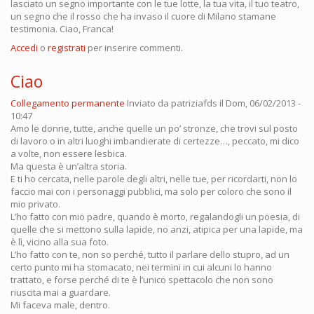
lasciato un segno importante con le tue lotte, la tua vita, il tuo teatro,
un segno che il rosso che ha invaso il cuore di Milano stamane
testimonia. Ciao, Franca!
Accedi
o
registrati
per inserire commenti.
Ciao
Collegamento permanente
Inviato da
patriziafds
il Dom, 06/02/2013 -
10:47
Amo le donne, tutte, anche quelle un po’ stronze, che trovi sul posto
di lavoro o in altri luoghi imbandierate di certezze…, peccato, mi dico
a volte, non essere lesbica.
Ma questa è un’altra storia.
E ti ho cercata, nelle parole degli altri, nelle tue, per ricordarti, non lo
faccio mai con i personaggi pubblici, ma solo per coloro che sono il
mio privato.
L’ho fatto con mio padre, quando è morto, regalandogli un poesia, di
quelle che si mettono sulla lapide, no anzi, atipica per una lapide, ma
è lì, vicino alla sua foto.
L’ho fatto con te, non so perché, tutto il parlare dello stupro, ad un
certo punto mi ha stomacato, nei termini in cui alcuni lo hanno
trattato, e forse perché di te è l’unico spettacolo che non sono
riuscita mai a guardare.
Mi faceva male, dentro.