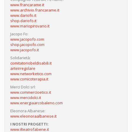
www.francarame.it
www.archivio.francarame.it
www.dariofo.it
shop.dariofo.it
www.mariopirovano.it
Jacopo Fo:
www.jacopofo.com
shop.jacopofo.com
www.jacopofo.it
Solidarietà:
comitatonobeldisabili.it
arteirregolare
www.networketico.com
www.comicoterapia.it
Merci Dolci srl:
www.commercioetico.it
www.mercidolci.it
www.energiaarcobaleno.com
Eleonora Albanese:
www.eleonoraalbanese.it
I NOSTRI PROGETTI:
www.ilteatrofabene.it