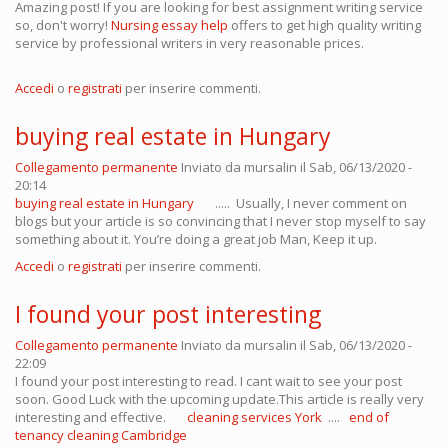
Amazing post! If you are looking for best assignment writing service
so, don't worry!
Nursing essay help
offers to get high quality writing
service by professional writers in very reasonable prices.
Accedi
o
registrati
per inserire commenti.
buying real estate in Hungary
Collegamento permanente
Inviato da
mursalin
il Sab, 06/13/2020 -
20:14
buying real estate in Hungary
..... Usually, I never comment on
blogs but your article is so convincing that I never stop myself to say
something about it. You’re doing a great job Man, Keep it up.
Accedi
o
registrati
per inserire commenti.
I found your post interesting
Collegamento permanente
Inviato da
mursalin
il Sab, 06/13/2020 -
22:09
I found your post interesting to read. I cant wait to see your post
soon. Good Luck with the upcoming update.This article is really very
interesting and effective.
cleaning services York
....
end of
tenancy cleaning Cambridge