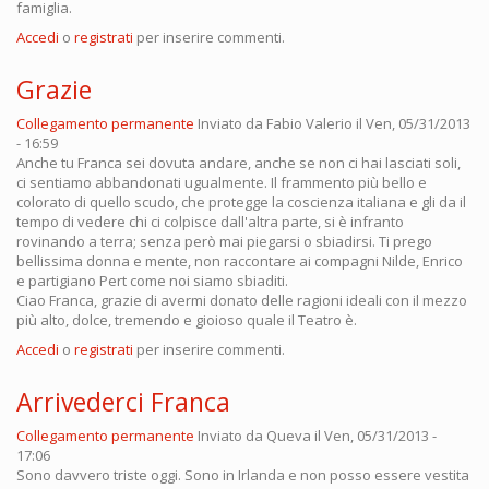
famiglia.
Accedi
o
registrati
per inserire commenti.
Grazie
Collegamento permanente
Inviato da
Fabio Valerio
il Ven, 05/31/2013
- 16:59
Anche tu Franca sei dovuta andare, anche se non ci hai lasciati soli,
ci sentiamo abbandonati ugualmente. Il frammento più bello e
colorato di quello scudo, che protegge la coscienza italiana e gli da il
tempo di vedere chi ci colpisce dall'altra parte, si è infranto
rovinando a terra; senza però mai piegarsi o sbiadirsi. Ti prego
bellissima donna e mente, non raccontare ai compagni Nilde, Enrico
e partigiano Pert come noi siamo sbiaditi.
Ciao Franca, grazie di avermi donato delle ragioni ideali con il mezzo
più alto, dolce, tremendo e gioioso quale il Teatro è.
Accedi
o
registrati
per inserire commenti.
Arrivederci Franca
Collegamento permanente
Inviato da
Queva
il Ven, 05/31/2013 -
17:06
Sono davvero triste oggi. Sono in Irlanda e non posso essere vestita