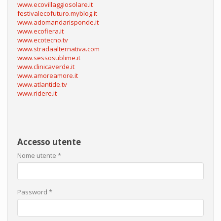
www.ecovillaggiosolare.it
festivalecofuturo.myblog.it
www.adomandarisponde.it
www.ecofiera.it
www.ecotecno.tv
www.stradaalternativa.com
www.sessosublime.it
www.clinicaverde.it
www.amoreamore.it
www.atlantide.tv
www.ridere.it
Accesso utente
Nome utente
*
Password
*