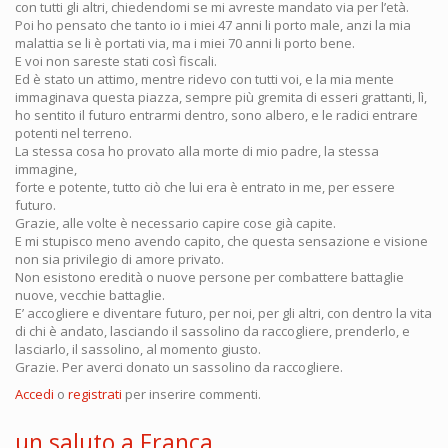
con tutti gli altri, chiedendomi se mi avreste mandato via per l’età.
Poi ho pensato che tanto io i miei 47 anni li porto male, anzi la mia
malattia se li è portati via, ma i miei 70 anni li porto bene.
E voi non sareste stati così fiscali.
Ed è stato un attimo, mentre ridevo con tutti voi, e la mia mente
immaginava questa piazza, sempre più gremita di esseri grattanti, lì,
ho sentito il futuro entrarmi dentro, sono albero, e le radici entrare
potenti nel terreno.
La stessa cosa ho provato alla morte di mio padre, la stessa
immagine,
forte e potente, tutto ciò che lui era è entrato in me, per essere
futuro.
Grazie, alle volte è necessario capire cose già capite.
E mi stupisco meno avendo capito, che questa sensazione e visione
non sia privilegio di amore privato.
Non esistono eredità o nuove persone per combattere battaglie
nuove, vecchie battaglie.
E’ accogliere e diventare futuro, per noi, per gli altri, con dentro la vita
di chi è andato, lasciando il sassolino da raccogliere, prenderlo, e
lasciarlo, il sassolino, al momento giusto.
Grazie. Per averci donato un sassolino da raccogliere.
Accedi
o
registrati
per inserire commenti.
un saluto a Franca