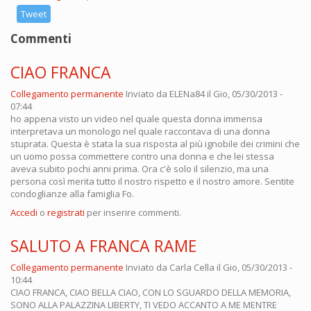
Tweet
Commenti
CIAO FRANCA
Collegamento permanente
Inviato da
ELENa84
il Gio, 05/30/2013 -
07:44
ho appena visto un video nel quale questa donna immensa
interpretava un monologo nel quale raccontava di una donna
stuprata. Questa è stata la sua risposta al più ignobile dei crimini che
un uomo possa commettere contro una donna e che lei stessa
aveva subito pochi anni prima. Ora c'è solo il silenzio, ma una
persona così merita tutto il nostro rispetto e il nostro amore. Sentite
condoglianze alla famiglia Fo.
Accedi
o
registrati
per inserire commenti.
SALUTO A FRANCA RAME
Collegamento permanente
Inviato da
Carla Cella
il Gio, 05/30/2013 -
10:44
CIAO FRANCA, CIAO BELLA CIAO, CON LO SGUARDO DELLA MEMORIA,
SONO ALLA PALAZZINA LIBERTY, TI VEDO ACCANTO A ME MENTRE