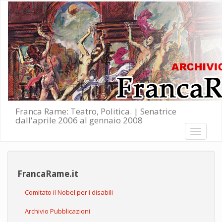
Salta al contenuto principale
Franca Rame: Teatro, Politica. | Senatrice
dall'aprile 2006 al gennaio 2008
Toggle
navigati
FrancaRame.it
Comitato il Nobel per i disabili
Archivio Pubblicazioni