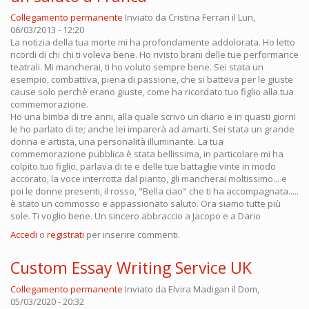
Collegamento permanente
Inviato da
Cristina Ferrari
il Lun,
06/03/2013 - 12:20
La notizia della tua morte mi ha profondamente addolorata. Ho letto
ricordi di chi chi ti voleva bene. Ho rivisto brani delle tue performance
teatrali. Mi mancherai, ti ho voluto sempre bene. Sei stata un
esempio, combattiva, piena di passione, che si batteva per le giuste
cause solo perchè erano giuste, come ha ricordato tuo figlio alla tua
commemorazione.
Ho una bimba di tre anni, alla quale scrivo un diario e in quasti giorni
le ho parlato di te; anche lei imparerà ad amarti. Sei stata un grande
donna e artista, una personalità illuminante. La tua
commemorazione pubblica è stata bellissima, in particolare mi ha
colpito tuo figlio, parlava di te e delle tue battaglie vinte in modo
accorato, la voce interrotta dal pianto, gli mancherai moltissimo... e
poi le donne presenti, il rosso, "Bella ciao" che ti ha accompagnata.....
è stato un commosso e appassionato saluto. Ora siamo tutte più
sole. Ti voglio bene. Un sincero abbraccio a Jacopo e a Dario
Accedi
o
registrati
per inserire commenti.
Custom Essay Writing Service UK
Collegamento permanente
Inviato da
Elvira Madigan
il Dom,
05/03/2020 - 20:32