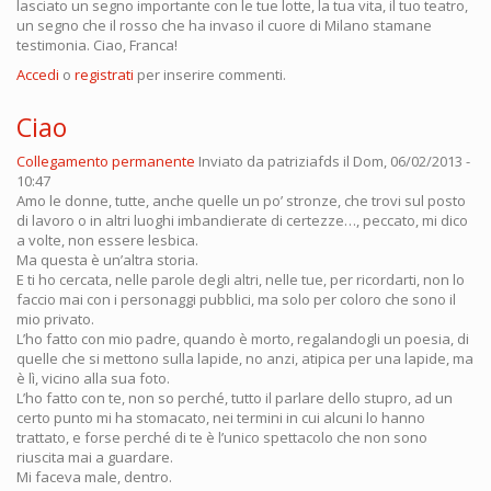
lasciato un segno importante con le tue lotte, la tua vita, il tuo teatro,
un segno che il rosso che ha invaso il cuore di Milano stamane
testimonia. Ciao, Franca!
Accedi
o
registrati
per inserire commenti.
Ciao
Collegamento permanente
Inviato da
patriziafds
il Dom, 06/02/2013 -
10:47
Amo le donne, tutte, anche quelle un po’ stronze, che trovi sul posto
di lavoro o in altri luoghi imbandierate di certezze…, peccato, mi dico
a volte, non essere lesbica.
Ma questa è un’altra storia.
E ti ho cercata, nelle parole degli altri, nelle tue, per ricordarti, non lo
faccio mai con i personaggi pubblici, ma solo per coloro che sono il
mio privato.
L’ho fatto con mio padre, quando è morto, regalandogli un poesia, di
quelle che si mettono sulla lapide, no anzi, atipica per una lapide, ma
è lì, vicino alla sua foto.
L’ho fatto con te, non so perché, tutto il parlare dello stupro, ad un
certo punto mi ha stomacato, nei termini in cui alcuni lo hanno
trattato, e forse perché di te è l’unico spettacolo che non sono
riuscita mai a guardare.
Mi faceva male, dentro.