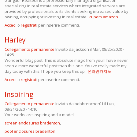
Gangaur Realtech is a professionally managed organisation
specializing in real estate services where integrated services are
provided by professionals to its clients seeking increased value by
owning, occupying or investing in real estate.
cupom amazon
Accedi
o
registrati
per inserire commenti.
Harley
Collegamento permanente
Inviato da
Jackson
il Mar, 08/25/2020 -
14:25
Wonderful blog post. This is absolute magic from you! I have never
seen a more wonderful post than this one. You've really made my
day today with this. I hope you keep this up!
온라인카지노
Accedi
o
registrati
per inserire commenti.
Inspiring
Collegamento permanente
Inviato da
bobbrencher01
il Lun,
08/31/2020 - 14:10
Your works are inspiring and a model.
screen enclosures bradenton
,
pool enclosures bradenton
,