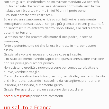
con tutti gli altri, chiedendomi se mi avreste mandato via per l’età.
Poi ho pensato che tanto io i miei 47 anni li porto male, anzi la mia
malattia se li è portati via, ma i miei 70 anni li porto bene.
E voi non sareste stati così fiscali.
Ed è stato un attimo, mentre ridevo con tutti voi, e la mia mente
immaginava questa piazza, sempre più gremita di esseri grattanti, lì,
ho sentito il futuro entrarmi dentro, sono albero, e le radici entrare
potenti nel terreno.
La stessa cosa ho provato alla morte di mio padre, la stessa
immagine,
forte e potente, tutto ciò che lui era è entrato in me, per essere
futuro.
Grazie, alle volte è necessario capire cose già capite.
E mi stupisco meno avendo capito, che questa sensazione e visione
non sia privilegio di amore privato.
Non esistono eredità o nuove persone per combattere battaglie
nuove, vecchie battaglie.
E’ accogliere e diventare futuro, per noi, per gli altri, con dentro la vita
di chi è andato, lasciando il sassolino da raccogliere, prenderlo, e
lasciarlo, il sassolino, al momento giusto.
Grazie. Per averci donato un sassolino da raccogliere.
Accedi
o
registrati
per inserire commenti.
un saluto a Franca