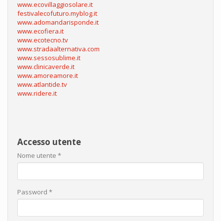
www.ecovillaggiosolare.it
festivalecofuturo.myblog.it
www.adomandarisponde.it
www.ecofiera.it
www.ecotecno.tv
www.stradaalternativa.com
www.sessosublime.it
www.clinicaverde.it
www.amoreamore.it
www.atlantide.tv
www.ridere.it
Accesso utente
Nome utente
*
Password
*