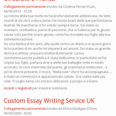
Collegamento permanente
Inviato da
Cristina Ferrari
il Lun,
06/03/2013 - 12:20
La notizia della tua morte mi ha profondamente addolorata. Ho letto
ricordi di chi chi ti voleva bene. Ho rivisto brani delle tue performance
teatrali. Mi mancherai, ti ho voluto sempre bene. Sei stata un
esempio, combattiva, piena di passione, che si batteva per le giuste
cause solo perchè erano giuste, come ha ricordato tuo figlio alla tua
commemorazione.
Ho una bimba di tre anni, alla quale scrivo un diario e in quasti giorni
le ho parlato di te; anche lei imparerà ad amarti. Sei stata un grande
donna e artista, una personalità illuminante. La tua
commemorazione pubblica è stata bellissima, in particolare mi ha
colpito tuo figlio, parlava di te e delle tue battaglie vinte in modo
accorato, la voce interrotta dal pianto, gli mancherai moltissimo... e
poi le donne presenti, il rosso, "Bella ciao" che ti ha accompagnata.....
è stato un commosso e appassionato saluto. Ora siamo tutte più
sole. Ti voglio bene. Un sincero abbraccio a Jacopo e a Dario
Accedi
o
registrati
per inserire commenti.
Custom Essay Writing Service UK
Collegamento permanente
Inviato da
Elvira Madigan
il Dom,
05/03/2020 - 20:32