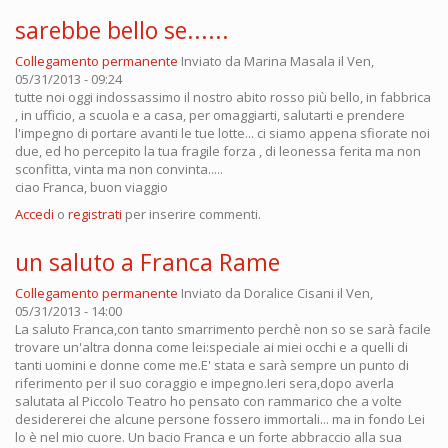
sarebbe bello se......
Collegamento permanente
Inviato da
Marina Masala
il Ven,
05/31/2013 - 09:24
tutte noi oggi indossassimo il nostro abito rosso più bello, in fabbrica
, in ufficio, a scuola e a casa, per omaggiarti, salutarti e prendere
l'impegno di portare avanti le tue lotte... ci siamo appena sfiorate noi
due, ed ho percepito la tua fragile forza , di leonessa ferita ma non
sconfitta, vinta ma non convinta.....
ciao Franca, buon viaggio
Accedi
o
registrati
per inserire commenti.
un saluto a Franca Rame
Collegamento permanente
Inviato da
Doralice Cisani
il Ven,
05/31/2013 - 14:00
La saluto Franca,con tanto smarrimento perchè non so se sarà facile
trovare un'altra donna come lei:speciale ai miei occhi e a quelli di
tanti uomini e donne come me.E' stata e sarà sempre un punto di
riferimento per il suo coraggio e impegno.Ieri sera,dopo averla
salutata al Piccolo Teatro ho pensato con rammarico che a volte
desidererei che alcune persone fossero immortali... ma in fondo Lei
lo è nel mio cuore. Un bacio Franca e un forte abbraccio alla sua