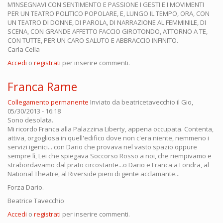
M’INSEGNAVI CON SENTIMENTO E PASSIONE I GESTI E I MOVIMENTI
PER UN TEATRO POLITICO POPOLARE, E, LUNGO IL TEMPO, ORA, CON
UN TEATRO DI DONNE, DI PAROLA, DI NARRAZIONE AL FEMMINILE, DI
SCENA, CON GRANDE AFFETTO FACCIO GIROTONDO, ATTORNO A TE,
CON TUTTE, PER UN CARO SALUTO E ABBRACCIO INFINITO.
Carla Cella
Accedi
o
registrati
per inserire commenti.
Franca Rame
Collegamento permanente
Inviato da
beatricetavecchio
il Gio,
05/30/2013 - 16:18
Sono desolata.
Mi ricordo Franca alla Palazzina Liberty, appena occupata. Contenta,
attiva, orgogliosa in quell'edifico dove non c'era niente, nemmeno i
servizi igenici... con Dario che provava nel vasto spazio oppure
sempre lì, Lei che spiegava Soccorso Rosso a noi, che riempivamo e
strabordavamo dal prato circostante...o Dario e Franca a Londra, al
National Theatre, al Riverside pieni di gente acclamante...
Forza Dario.
Beatrice Tavecchio
Accedi
o
registrati
per inserire commenti.