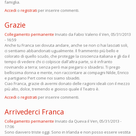
famiglia.
Accedi
o
registrati
per inserire commenti.
Grazie
Collegamento permanente
Inviato da
Fabio Valerio
il Ven, 05/31/2013
- 16:59
Anche tu Franca sei dovuta andare, anche se non ci hai lasciati soli,
ci sentiamo abbandonati ugualmente. Il frammento più bello e
colorato di quello scudo, che protegge la coscienza italiana e gli da il
tempo di vedere chi ci colpisce dall'altra parte, si è infranto
rovinando a terra; senza però mai piegarsi o sbiadirsi. Ti prego
bellissima donna e mente, non raccontare ai compagni Nilde, Enrico
e partigiano Pert come noi siamo sbiaditi.
Ciao Franca, grazie di avermi donato delle ragioni ideali con il mezzo
più alto, dolce, tremendo e gioioso quale il Teatro è.
Accedi
o
registrati
per inserire commenti.
Arrivederci Franca
Collegamento permanente
Inviato da
Queva
il Ven, 05/31/2013 -
17:06
Sono davvero triste oggi. Sono in Irlanda e non posso essere vestita