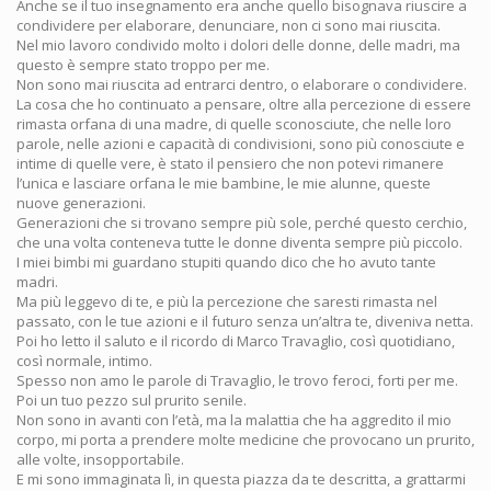
Anche se il tuo insegnamento era anche quello bisognava riuscire a
condividere per elaborare, denunciare, non ci sono mai riuscita.
Nel mio lavoro condivido molto i dolori delle donne, delle madri, ma
questo è sempre stato troppo per me.
Non sono mai riuscita ad entrarci dentro, o elaborare o condividere.
La cosa che ho continuato a pensare, oltre alla percezione di essere
rimasta orfana di una madre, di quelle sconosciute, che nelle loro
parole, nelle azioni e capacità di condivisioni, sono più conosciute e
intime di quelle vere, è stato il pensiero che non potevi rimanere
l’unica e lasciare orfana le mie bambine, le mie alunne, queste
nuove generazioni.
Generazioni che si trovano sempre più sole, perché questo cerchio,
che una volta conteneva tutte le donne diventa sempre più piccolo.
I miei bimbi mi guardano stupiti quando dico che ho avuto tante
madri.
Ma più leggevo di te, e più la percezione che saresti rimasta nel
passato, con le tue azioni e il futuro senza un’altra te, diveniva netta.
Poi ho letto il saluto e il ricordo di Marco Travaglio, così quotidiano,
così normale, intimo.
Spesso non amo le parole di Travaglio, le trovo feroci, forti per me.
Poi un tuo pezzo sul prurito senile.
Non sono in avanti con l’età, ma la malattia che ha aggredito il mio
corpo, mi porta a prendere molte medicine che provocano un prurito,
alle volte, insopportabile.
E mi sono immaginata lì, in questa piazza da te descritta, a grattarmi