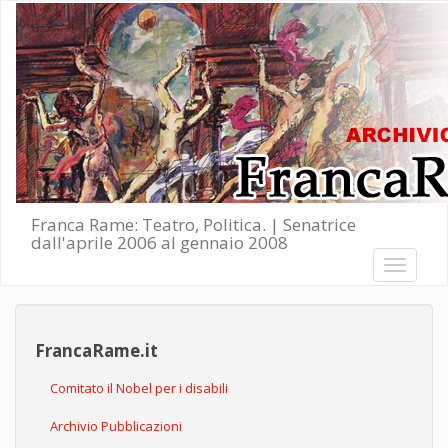
Salta al contenuto principale
Franca Rame: Teatro, Politica. | Senatrice
dall'aprile 2006 al gennaio 2008
Toggle
navigati
FrancaRame.it
Comitato il Nobel per i disabili
Archivio Pubblicazioni