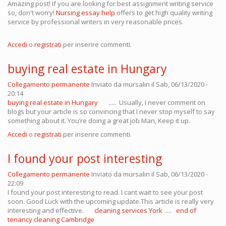
Amazing post! If you are looking for best assignment writing service
so, don't worry!
Nursing essay help
offers to get high quality writing
service by professional writers in very reasonable prices.
Accedi
o
registrati
per inserire commenti.
buying real estate in Hungary
Collegamento permanente
Inviato da
mursalin
il Sab, 06/13/2020 -
20:14
buying real estate in Hungary
..... Usually, I never comment on
blogs but your article is so convincing that I never stop myself to say
something about it. You’re doing a great job Man, Keep it up.
Accedi
o
registrati
per inserire commenti.
I found your post interesting
Collegamento permanente
Inviato da
mursalin
il Sab, 06/13/2020 -
22:09
I found your post interesting to read. I cant wait to see your post
soon. Good Luck with the upcoming update.This article is really very
interesting and effective.
cleaning services York
....
end of
tenancy cleaning Cambridge