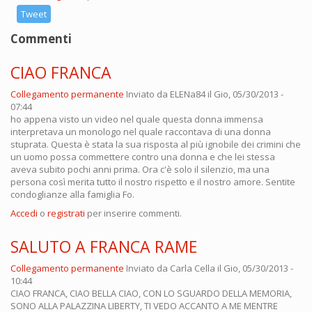
Tweet
Commenti
CIAO FRANCA
Collegamento permanente
Inviato da
ELENa84
il Gio, 05/30/2013 -
07:44
ho appena visto un video nel quale questa donna immensa
interpretava un monologo nel quale raccontava di una donna
stuprata. Questa è stata la sua risposta al più ignobile dei crimini che
un uomo possa commettere contro una donna e che lei stessa
aveva subito pochi anni prima. Ora c'è solo il silenzio, ma una
persona così merita tutto il nostro rispetto e il nostro amore. Sentite
condoglianze alla famiglia Fo.
Accedi
o
registrati
per inserire commenti.
SALUTO A FRANCA RAME
Collegamento permanente
Inviato da
Carla Cella
il Gio, 05/30/2013 -
10:44
CIAO FRANCA, CIAO BELLA CIAO, CON LO SGUARDO DELLA MEMORIA,
SONO ALLA PALAZZINA LIBERTY, TI VEDO ACCANTO A ME MENTRE