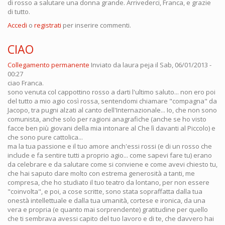
di rosso a salutare una donna grande. Arrivederci, Franca, e grazie
di tutto.
Accedi
o
registrati
per inserire commenti.
CIAO
Collegamento permanente
Inviato da
laura peja
il Sab, 06/01/2013 -
00:27
ciao Franca.
sono venuta col cappottino rosso a darti l'ultimo saluto... non ero poi
del tutto a mio agio così rossa, sentendomi chiamare "compagna" da
Jacopo, tra pugni alzati al canto dell'Internazionale... Io, che non sono
comunista, anche solo per ragioni anagrafiche (anche se ho visto
facce ben più giovani della mia intonare al Che lì davanti al Piccolo) e
che sono pure cattolica...
ma la tua passione e il tuo amore anch'essi rossi (e di un rosso che
include e fa sentire tutti a proprio agio... come sapevi fare tu) erano
da celebrare e da salutare come si conviene e come avevi chiesto tu,
che hai saputo dare molto con estrema generosità a tanti, me
compresa, che ho studiato il tuo teatro da lontano, per non essere
"coinvolta", e poi, a cose scritte, sono stata sopraffatta dalla tua
onestà intellettuale e dalla tua umanità, cortese e ironica, da una
vera e propria (e quanto mai sorprendente) gratitudine per quello
che ti sembrava avessi capito del tuo lavoro e di te, che davvero hai