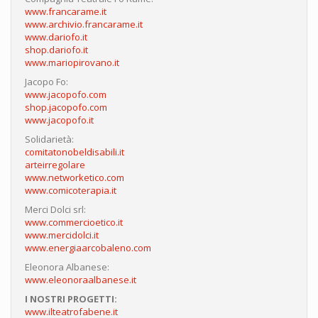
www.francarame.it
www.archivio.francarame.it
www.dariofo.it
shop.dariofo.it
www.mariopirovano.it
Jacopo Fo:
www.jacopofo.com
shop.jacopofo.com
www.jacopofo.it
Solidarietà:
comitatonobeldisabili.it
arteirregolare
www.networketico.com
www.comicoterapia.it
Merci Dolci srl:
www.commercioetico.it
www.mercidolci.it
www.energiaarcobaleno.com
Eleonora Albanese:
www.eleonoraalbanese.it
I NOSTRI PROGETTI:
www.ilteatrofabene.it