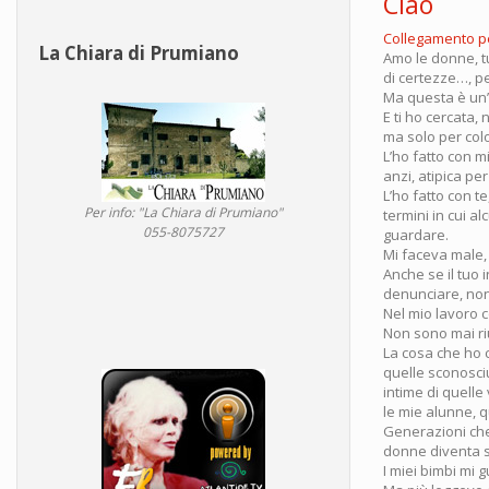
Ciao
Collegamento 
La Chiara di Prumiano
Amo le donne, tu
di certezze…, pe
Ma questa è un’a
E ti ho cercata, 
ma solo per colo
L’ho fatto con m
anzi, atipica per
L’ho fatto con t
Per info: "La Chiara di Prumiano"
termini in cui a
055-8075727
guardare.
Mi faceva male,
Anche se il tuo
denunciare, non 
Nel mio lavoro 
Non sono mai riu
La cosa che ho 
quelle sconosciu
intime di quelle
le mie alunne, 
Generazioni che
donne diventa s
I miei bimbi mi 