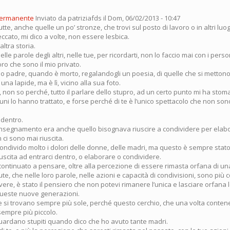
permanente
Inviato da
patriziafds
il Dom, 06/02/2013 - 10:47
tte, anche quelle un po’ stronze, che trovi sul posto di lavoro o in altri lu
ccato, mi dico a volte, non essere lesbica.
ltra storia.
nelle parole degli altri, nelle tue, per ricordarti, non lo faccio mai con i pers
ro che sono il mio privato.
io padre, quando è morto, regalandogli un poesia, di quelle che si mettono
 una lapide, ma è lì, vicino alla sua foto.
e, non so perché, tutto il parlare dello stupro, ad un certo punto mi ha stom
lcuni lo hanno trattato, e forse perché di te è l’unico spettacolo che non son
 dentro.
 insegnamento era anche quello bisognava riuscire a condividere per elab
ci sono mai riuscita.
condivido molto i dolori delle donne, delle madri, ma questo è sempre stat
scita ad entrarci dentro, o elaborare o condividere.
continuato a pensare, oltre alla percezione di essere rimasta orfana di un
te, che nelle loro parole, nelle azioni e capacità di condivisioni, sono più 
 vere, è stato il pensiero che non potevi rimanere l’unica e lasciare orfana
queste nuove generazioni.
 si trovano sempre più sole, perché questo cerchio, che una volta contene
empre più piccolo.
guardano stupiti quando dico che ho avuto tante madri.