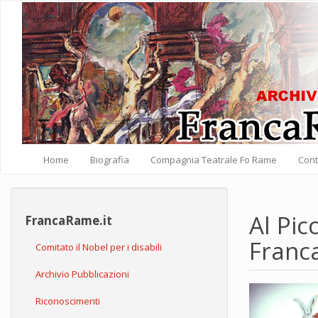
Salta al contenuto principale
Home
Biografia
Compagnia Teatrale Fo Rame
Cont
Al Pic
FrancaRame.it
Franc
Comitato il Nobel per i disabili
Archivio Pubblicazioni
Riconoscimenti