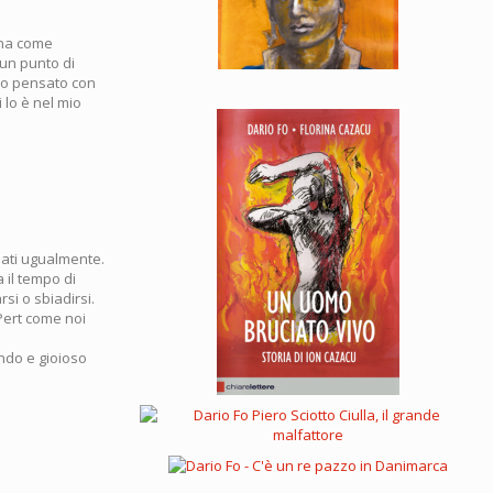
nna come
 un punto di
 ho pensato con
 lo è nel mio
nati ugualmente.
 il tempo di
si o sbiadirsi.
Pert come noi
endo e gioioso