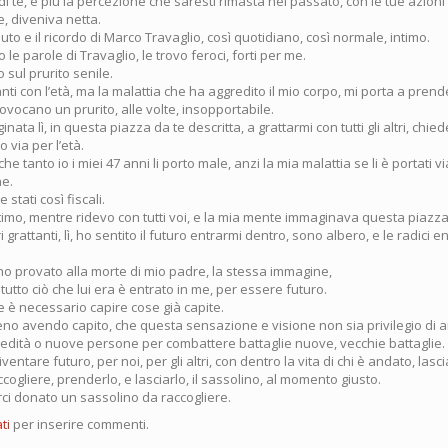
i te, e più la percezione che saresti rimasta nel passato, con le tue azioni 
e, diveniva netta.
aluto e il ricordo di Marco Travaglio, così quotidiano, così normale, intimo.
e parole di Travaglio, le trovo feroci, forti per me.
 sul prurito senile.
ti con l’età, ma la malattia che ha aggredito il mio corpo, mi porta a pren
vocano un prurito, alle volte, insopportabile.
nata lì, in questa piazza da te descritta, a grattarmi con tutti gli altri, chi
via per l’età.
e tanto io i miei 47 anni li porto male, anzi la mia malattia se li è portati vi
ne.
 stati così fiscali.
ttimo, mentre ridevo con tutti voi, e la mia mente immaginava questa piazz
 grattanti, lì, ho sentito il futuro entrarmi dentro, sono albero, e le radici e
ho provato alla morte di mio padre, la stessa immagine,
 tutto ciò che lui era è entrato in me, per essere futuro.
te è necessario capire cose già capite.
eno avendo capito, che questa sensazione e visione non sia privilegio di 
edità o nuove persone per combattere battaglie nuove, vecchie battaglie.
iventare futuro, per noi, per gli altri, con dentro la vita di chi è andato, lasci
cogliere, prenderlo, e lasciarlo, il sassolino, al momento giusto.
rci donato un sassolino da raccogliere.
ti
per inserire commenti.