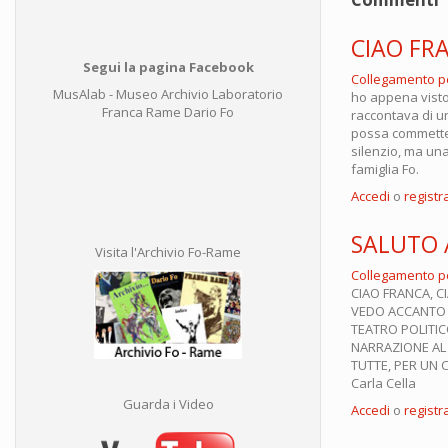
CIAO FR
Segui la pagina Facebook
Collegamento 
MusAlab - Museo Archivio Laboratorio
ho appena vist
Franca Rame Dario Fo
raccontava di un
possa commetter
silenzio, ma una
famiglia Fo.
Accedi
o
registra
SALUTO 
Visita l'Archivio Fo-Rame
Collegamento 
CIAO FRANCA, C
VEDO ACCANTO A
TEATRO POLITIC
NARRAZIONE AL 
TUTTE, PER UN 
Carla Cella
Guarda i Video
Accedi
o
registra