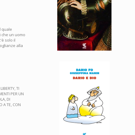
l quale
ni che un uomo
è solo il
oglianze alla
IBERTY, TI
MENTI PER UN
LA, DI
O A TE, CON