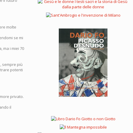
e il futuro
dere molte
edendomi se mi
a, ma i miei 70
a, sempre più
ntrare potenti
amore privato.
ando il