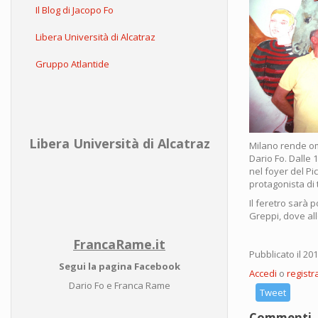
Il Blog di Jacopo Fo
Libera Università di Alcatraz
Gruppo Atlantide
Libera Università di Alcatraz
Milano rende om
Dario Fo. Dalle 
nel foyer del Pi
protagonista di t
Il feretro sarà 
Greppi, dove all
FrancaRame.it
Pubblicato il 20
Segui la pagina Facebook
Accedi
o
registra
Dario Fo e Franca Rame
Tweet
Commenti