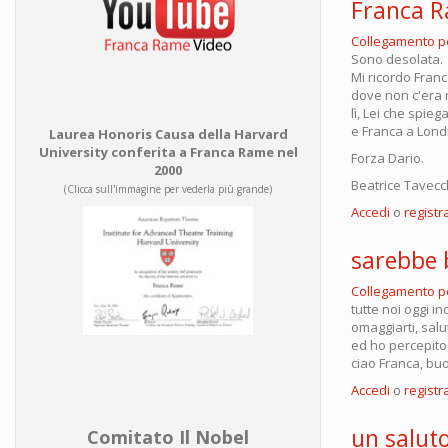
Franca 
Collegamento 
Sono desolata.
Mi ricordo Franc
dove non c'era 
lì, Lei che spi
e Franca a Londr
Laurea Honoris Causa della Harvard
University conferita a Franca Rame nel
Forza Dario.
2000
Beatrice Tavecc
(Clicca sull'immagine per vederla più grande)
Accedi
o
registra
sarebbe b
Collegamento 
tutte noi oggi in
omaggiarti, salu
ed ho percepito 
ciao Franca, bu
Accedi
o
registra
un salut
Comitato Il Nobel