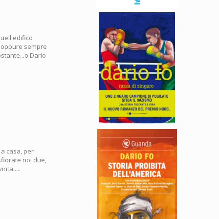
uell'edifico
io oppure sempre
stante...o Dario
e a casa, per
sfiorate noi due,
nta.....