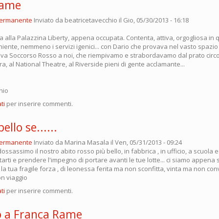
Rame
permanente
Inviato da
beatricetavecchio
il Gio, 05/30/2013 - 16:18
a alla Palazzina Liberty, appena occupata. Contenta, attiva, orgogliosa in q
niente, nemmeno i servizi igenici... con Dario che provava nel vasto spaz
egava Soccorso Rosso a noi, che riempivamo e strabordavamo dal prato circo
a, al National Theatre, al Riverside pieni di gente acclamante...
hio
ti
per inserire commenti.
ello se......
permanente
Inviato da
Marina Masala
il Ven, 05/31/2013 - 09:24
dossassimo il nostro abito rosso più bello, in fabbrica , in ufficio, a scuola 
tarti e prendere l'impegno di portare avanti le tue lotte... ci siamo appena 
la tua fragile forza , di leonessa ferita ma non sconfitta, vinta ma non convi
on viaggio
ti
per inserire commenti.
o a Franca Rame