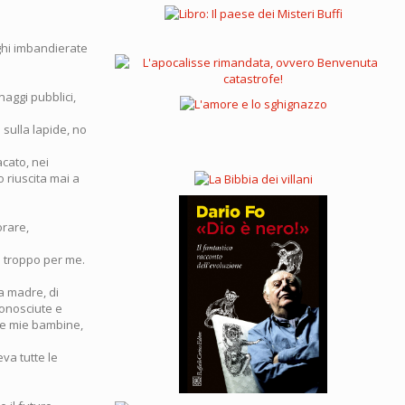
oghi imbandierate
onaggi pubblici,
 sulla lapide, no
acato, nei
o riuscita mai a
orare,
o troppo per me.
a madre, di
conosciute e
 le mie bambine,
va tutte le