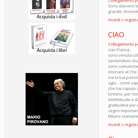
Collegamento 
Sono davvero tr
grande. Arriveder
Accedi
o
registra
CIAO
Collegamento 
ciao Franca.
sono venuta col 
sentendomi chiam
sono comunista,
intonare al Che l
ma la tua passio
agio... come sap
che hai saputo 
lontano, per non
intellettuale e 
gratitudine per 
segno importante 
Milano stamane 
Accedi
o
registra