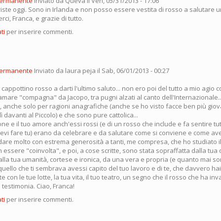
permanente
Inviato da
Queva
il Ven, 05/31/2013 - 17:06
iste oggi. Sono in Irlanda e non posso essere vestita di rosso a salutare
ci, Franca, e grazie di tutto.
ti
per inserire commenti.
permanente
Inviato da
laura peja
il Sab, 06/01/2013 - 00:27
cappottino rosso a darti l'ultimo saluto... non ero poi del tutto a mio agio c
are "compagna" da Jacopo, tra pugni alzati al canto dell'Internazionale...
 anche solo per ragioni anagrafiche (anche se ho visto facce ben più giov
ì davanti al Piccolo) e che sono pure cattolica...
ne e il tuo amore anch'essi rossi (e di un rosso che include e fa sentire tut
evi fare tu) erano da celebrare e da salutare come si conviene e come avev
dare molto con estrema generosità a tanti, me compresa, che ho studiato il
 essere "coinvolta", e poi, a cose scritte, sono stata sopraffatta dalla tua
dalla tua umanità, cortese e ironica, da una vera e propria (e quanto mai s
quello che ti sembrava avessi capito del tuo lavoro e di te, che davvero hai
con le tue lotte, la tua vita, il tuo teatro, un segno che il rosso che ha inva
testimonia. Ciao, Franca!
ti
per inserire commenti.