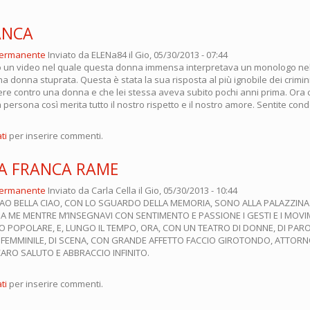
ANCA
permanente
Inviato da
ELENa84
il Gio, 05/30/2013 - 07:44
o un video nel quale questa donna immensa interpretava un monologo ne
a donna stuprata. Questa è stata la sua risposta al più ignobile dei crimi
e contro una donna e che lei stessa aveva subito pochi anni prima. Ora c'
 persona così merita tutto il nostro rispetto e il nostro amore. Sentite cond
ti
per inserire commenti.
A FRANCA RAME
permanente
Inviato da
Carla Cella
il Gio, 05/30/2013 - 10:44
IAO BELLA CIAO, CON LO SGUARDO DELLA MEMORIA, SONO ALLA PALAZZINA L
 ME MENTRE M’INSEGNAVI CON SENTIMENTO E PASSIONE I GESTI E I MOVI
O POPOLARE, E, LUNGO IL TEMPO, ORA, CON UN TEATRO DI DONNE, DI PARO
FEMMINILE, DI SCENA, CON GRANDE AFFETTO FACCIO GIROTONDO, ATTORN
CARO SALUTO E ABBRACCIO INFINITO.
ti
per inserire commenti.