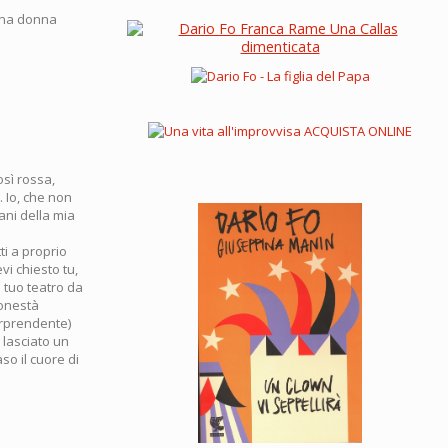
 una donna
osì rossa,
 Io, che non
ani della mia
ti a proprio
i chiesto tu,
 tuo teatro da
 onestà
orprendente)
 lasciato un
so il cuore di