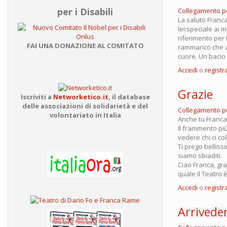
per i Disabili
Collegamento 
La saluto Franc
lei:speciale ai 
riferimento per 
FAI UNA DONAZIONE AL COMITATO
rammarico che a
cuore. Un bacio 
Accedi
o
registra
Grazie
Iscriviti a
Networketico.it
,
il database
delle associazioni
di solidarietà e del
Collegamento 
volontariato in Italia
Anche tu Franca
Il frammento più
vedere chi ci co
Ti prego bellis
siamo sbiaditi.
Ciao Franca, gra
quale il Teatro è
Accedi
o
registra
Arrivede