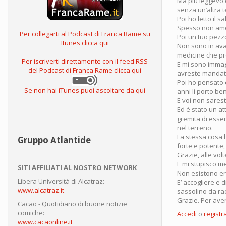
Ma più leggevo d
senza un’altra t
Poi ho letto il s
Spesso non amo l
Per collegarti al Podcast di Franca Rame su
Poi un tuo pezzo
Itunes clicca qui
Non sono in avan
medicine che pro
Per iscriverti direttamente con il feed RSS
E mi sono immagi
del Podcast di Franca Rame clicca qui
avreste mandato 
Poi ho pensato ch
Se non hai iTunes puoi ascoltare da qui
anni li porto be
E voi non sareste
Ed è stato un a
gremita di esseri
nel terreno.
La stessa cosa 
Gruppo Atlantide
forte e potente,
Grazie, alle vol
E mi stupisco m
SITI AFFILIATI AL NOSTRO NETWORK
Non esistono er
Libera Università di Alcatraz:
E’ accogliere e d
www.alcatraz.it
sassolino da rac
Grazie. Per ave
Cacao - Quotidiano di buone notizie
comiche:
Accedi
o
registra
www.cacaonline.it