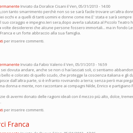
permanente
Inviato da
Doralice Cisani
il Ven, 05/31/2013 - 14:00
a,con tanto smarrimento perchè non so se sarà facile trovare un'altra do
miei occhi e a quelli di tanti uomini e donne come me.E' stata e sarà sempre
il suo coraggio e impegno.Ieri sera,dopo averla salutata al Piccolo Teatro
 volte desidererei che alcune persone fossero immortali... ma in fondo Lei
Franca e un forte abbraccio alla sua famiglia.
ti
per inserire commenti.
permanente
Inviato da
Fabio Valerio
il Ven, 05/31/2013 - 16:59
 sei dovuta andare, anche se non ci hai lasciati soli, ci sentiamo abbando
 bello e colorato di quello scudo, che protegge la coscienza italiana e gli da
lpisce dall'altra parte, si è infranto rovinando a terra; senza però mai piegar
sima donna e mente, non raccontare ai compagni Nilde, Enrico e partigiano 
zie di avermi donato delle ragioni ideali con il mezzo più alto, dolce, trem
.
ti
per inserire commenti.
rci Franca