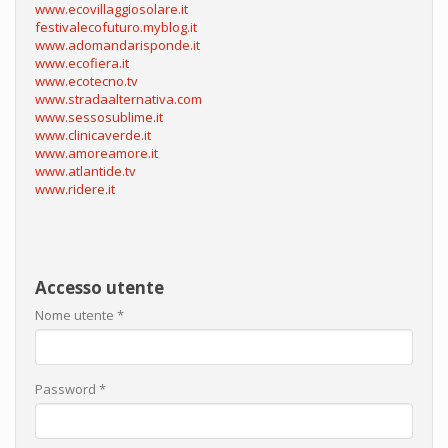
www.ecovillaggiosolare.it
festivalecofuturo.myblog.it
www.adomandarisponde.it
www.ecofiera.it
www.ecotecno.tv
www.stradaalternativa.com
www.sessosublime.it
www.clinicaverde.it
www.amoreamore.it
www.atlantide.tv
www.ridere.it
Accesso utente
Nome utente
*
Password
*