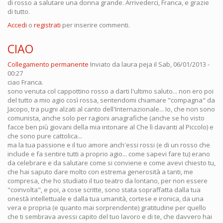
di rosso a salutare una donna grande. Arrivederci, Franca, e grazie
di tutto.
Accedi
o
registrati
per inserire commenti.
CIAO
Collegamento permanente
Inviato da
laura peja
il Sab, 06/01/2013 -
00:27
ciao Franca.
sono venuta col cappottino rosso a darti l'ultimo saluto... non ero poi
del tutto a mio agio così rossa, sentendomi chiamare "compagna" da
Jacopo, tra pugni alzati al canto dell'Internazionale... Io, che non sono
comunista, anche solo per ragioni anagrafiche (anche se ho visto
facce ben più giovani della mia intonare al Che lì davanti al Piccolo) e
che sono pure cattolica...
ma la tua passione e il tuo amore anch'essi rossi (e di un rosso che
include e fa sentire tutti a proprio agio... come sapevi fare tu) erano
da celebrare e da salutare come si conviene e come avevi chiesto tu,
che hai saputo dare molto con estrema generosità a tanti, me
compresa, che ho studiato il tuo teatro da lontano, per non essere
"coinvolta", e poi, a cose scritte, sono stata sopraffatta dalla tua
onestà intellettuale e dalla tua umanità, cortese e ironica, da una
vera e propria (e quanto mai sorprendente) gratitudine per quello
che ti sembrava avessi capito del tuo lavoro e di te, che davvero hai