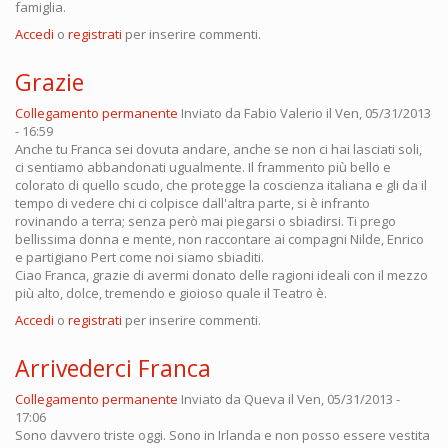
famiglia.
Accedi
o
registrati
per inserire commenti.
Grazie
Collegamento permanente
Inviato da
Fabio Valerio
il Ven, 05/31/2013
- 16:59
Anche tu Franca sei dovuta andare, anche se non ci hai lasciati soli,
ci sentiamo abbandonati ugualmente. Il frammento più bello e
colorato di quello scudo, che protegge la coscienza italiana e gli da il
tempo di vedere chi ci colpisce dall'altra parte, si è infranto
rovinando a terra; senza però mai piegarsi o sbiadirsi. Ti prego
bellissima donna e mente, non raccontare ai compagni Nilde, Enrico
e partigiano Pert come noi siamo sbiaditi.
Ciao Franca, grazie di avermi donato delle ragioni ideali con il mezzo
più alto, dolce, tremendo e gioioso quale il Teatro è.
Accedi
o
registrati
per inserire commenti.
Arrivederci Franca
Collegamento permanente
Inviato da
Queva
il Ven, 05/31/2013 -
17:06
Sono davvero triste oggi. Sono in Irlanda e non posso essere vestita