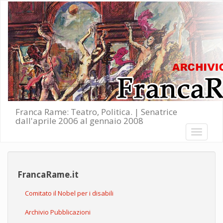
Salta al contenuto principale
Franca Rame: Teatro, Politica. | Senatrice
dall'aprile 2006 al gennaio 2008
Toggle
navigati
FrancaRame.it
Comitato il Nobel per i disabili
Archivio Pubblicazioni