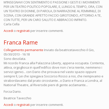
M’INSEGNAVI CON SENTIMENTO E PASSIONE I GESTI E I MOVIMENTI
PER UN TEATRO POLITICO POPOLARE, E, LUNGO IL TEMPO, ORA, CON
UN TEATRO DI DONNE, DI PAROLA, DI NARRAZIONE AL FEMMINILE, DI
SCENA, CON GRANDE AFFETTO FACCIO GIROTONDO, ATTORNO A TE,
CON TUTTE, PER UN CARO SALUTO E ABBRACCIO INFINITO.
Carla Cella
Accedi
o
registrati
per inserire commenti.
Franca Rame
Collegamento permanente
Inviato da
beatricetavecchio
il Gio,
05/30/2013 - 16:18
Sono desolata.
Mi ricordo Franca alla Palazzina Liberty, appena occupata. Contenta,
attiva, orgogliosa in quell'edifico dove non c'era niente, nemmeno i
servizi igenici... con Dario che provava nel vasto spazio oppure
sempre lì, Lei che spiegava Soccorso Rosso a noi, che riempivamo e
strabordavamo dal prato circostante...o Dario e Franca a Londra, al
National Theatre, al Riverside pieni di gente acclamante...
Forza Dario.
Beatrice Tavecchio
Accedi
o
registrati
per inserire commenti.