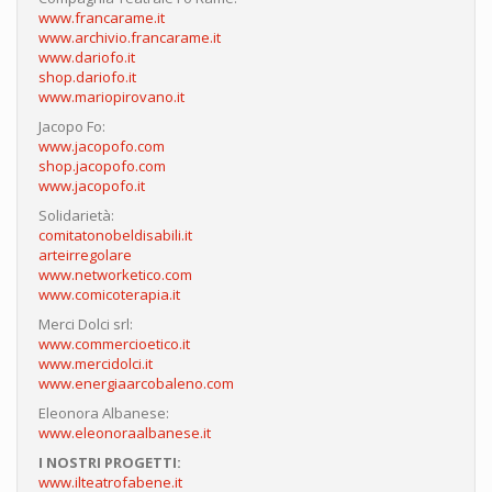
www.francarame.it
www.archivio.francarame.it
www.dariofo.it
shop.dariofo.it
www.mariopirovano.it
Jacopo Fo:
www.jacopofo.com
shop.jacopofo.com
www.jacopofo.it
Solidarietà:
comitatonobeldisabili.it
arteirregolare
www.networketico.com
www.comicoterapia.it
Merci Dolci srl:
www.commercioetico.it
www.mercidolci.it
www.energiaarcobaleno.com
Eleonora Albanese:
www.eleonoraalbanese.it
I NOSTRI PROGETTI:
www.ilteatrofabene.it