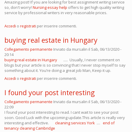
Amazing post! If you are looking for best assignment writing service
so, don't worry!
Nursing essay help
offers to get high quality writing
service by professional writers in very reasonable prices.
Accedi
o
registrati
per inserire commenti.
buying real estate in Hungary
Collegamento permanente
Inviato da
mursalin
il Sab, 06/13/2020 -
20:14
buying real estate in Hungary
..... Usually, I never comment on
blogs but your article is so convincing that I never stop myself to say
something about it. You’re doing a great job Man, Keep it up.
Accedi
o
registrati
per inserire commenti.
I found your post interesting
Collegamento permanente
Inviato da
mursalin
il Sab, 06/13/2020 -
22:09
I found your post interesting to read. I cant wait to see your post
soon. Good Luck with the upcoming update.This article is really very
interesting and effective.
cleaning services York
....
end of
tenancy cleaning Cambridge