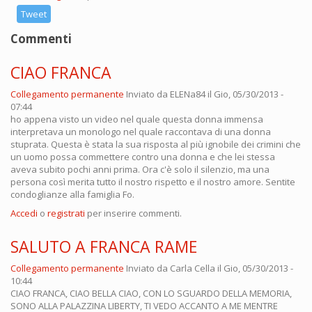
Tweet
Commenti
CIAO FRANCA
Collegamento permanente
Inviato da
ELENa84
il Gio, 05/30/2013 -
07:44
ho appena visto un video nel quale questa donna immensa
interpretava un monologo nel quale raccontava di una donna
stuprata. Questa è stata la sua risposta al più ignobile dei crimini che
un uomo possa commettere contro una donna e che lei stessa
aveva subito pochi anni prima. Ora c'è solo il silenzio, ma una
persona così merita tutto il nostro rispetto e il nostro amore. Sentite
condoglianze alla famiglia Fo.
Accedi
o
registrati
per inserire commenti.
SALUTO A FRANCA RAME
Collegamento permanente
Inviato da
Carla Cella
il Gio, 05/30/2013 -
10:44
CIAO FRANCA, CIAO BELLA CIAO, CON LO SGUARDO DELLA MEMORIA,
SONO ALLA PALAZZINA LIBERTY, TI VEDO ACCANTO A ME MENTRE