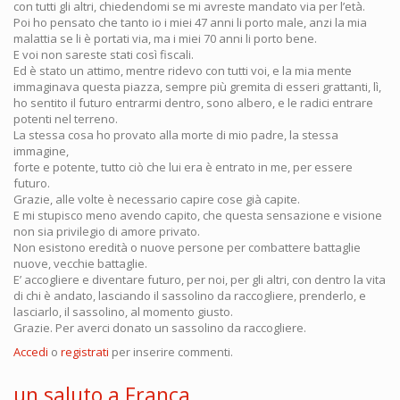
con tutti gli altri, chiedendomi se mi avreste mandato via per l’età.
Poi ho pensato che tanto io i miei 47 anni li porto male, anzi la mia
malattia se li è portati via, ma i miei 70 anni li porto bene.
E voi non sareste stati così fiscali.
Ed è stato un attimo, mentre ridevo con tutti voi, e la mia mente
immaginava questa piazza, sempre più gremita di esseri grattanti, lì,
ho sentito il futuro entrarmi dentro, sono albero, e le radici entrare
potenti nel terreno.
La stessa cosa ho provato alla morte di mio padre, la stessa
immagine,
forte e potente, tutto ciò che lui era è entrato in me, per essere
futuro.
Grazie, alle volte è necessario capire cose già capite.
E mi stupisco meno avendo capito, che questa sensazione e visione
non sia privilegio di amore privato.
Non esistono eredità o nuove persone per combattere battaglie
nuove, vecchie battaglie.
E’ accogliere e diventare futuro, per noi, per gli altri, con dentro la vita
di chi è andato, lasciando il sassolino da raccogliere, prenderlo, e
lasciarlo, il sassolino, al momento giusto.
Grazie. Per averci donato un sassolino da raccogliere.
Accedi
o
registrati
per inserire commenti.
un saluto a Franca