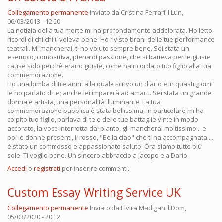
Collegamento permanente
Inviato da
Cristina Ferrari
il Lun,
06/03/2013 - 12:20
La notizia della tua morte mi ha profondamente addolorata. Ho letto
ricordi di chi chi ti voleva bene. Ho rivisto brani delle tue performance
teatrali. Mi mancherai, ti ho voluto sempre bene. Sei stata un
esempio, combattiva, piena di passione, che si batteva per le giuste
cause solo perchè erano giuste, come ha ricordato tuo figlio alla tua
commemorazione.
Ho una bimba di tre anni, alla quale scrivo un diario e in quasti giorni
le ho parlato di te; anche lei imparerà ad amarti. Sei stata un grande
donna e artista, una personalità illuminante. La tua
commemorazione pubblica è stata bellissima, in particolare mi ha
colpito tuo figlio, parlava di te e delle tue battaglie vinte in modo
accorato, la voce interrotta dal pianto, gli mancherai moltissimo... e
poi le donne presenti, il rosso, "Bella ciao" che ti ha accompagnata.....
è stato un commosso e appassionato saluto. Ora siamo tutte più
sole. Ti voglio bene. Un sincero abbraccio a Jacopo e a Dario
Accedi
o
registrati
per inserire commenti.
Custom Essay Writing Service UK
Collegamento permanente
Inviato da
Elvira Madigan
il Dom,
05/03/2020 - 20:32