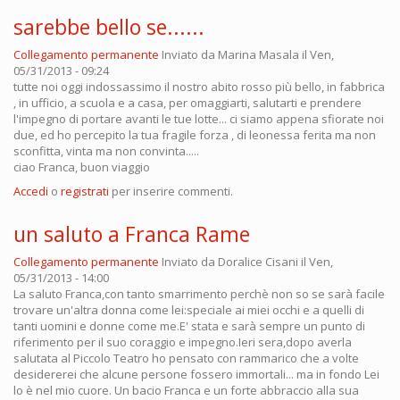
sarebbe bello se......
Collegamento permanente
Inviato da
Marina Masala
il Ven,
05/31/2013 - 09:24
tutte noi oggi indossassimo il nostro abito rosso più bello, in fabbrica
, in ufficio, a scuola e a casa, per omaggiarti, salutarti e prendere
l'impegno di portare avanti le tue lotte... ci siamo appena sfiorate noi
due, ed ho percepito la tua fragile forza , di leonessa ferita ma non
sconfitta, vinta ma non convinta.....
ciao Franca, buon viaggio
Accedi
o
registrati
per inserire commenti.
un saluto a Franca Rame
Collegamento permanente
Inviato da
Doralice Cisani
il Ven,
05/31/2013 - 14:00
La saluto Franca,con tanto smarrimento perchè non so se sarà facile
trovare un'altra donna come lei:speciale ai miei occhi e a quelli di
tanti uomini e donne come me.E' stata e sarà sempre un punto di
riferimento per il suo coraggio e impegno.Ieri sera,dopo averla
salutata al Piccolo Teatro ho pensato con rammarico che a volte
desidererei che alcune persone fossero immortali... ma in fondo Lei
lo è nel mio cuore. Un bacio Franca e un forte abbraccio alla sua