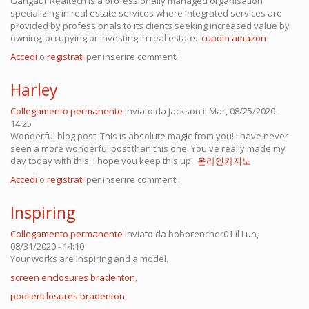
Gangaur Realtech is a professionally managed organisation
specializing in real estate services where integrated services are
provided by professionals to its clients seeking increased value by
owning, occupying or investing in real estate.
cupom amazon
Accedi
o
registrati
per inserire commenti.
Harley
Collegamento permanente
Inviato da
Jackson
il Mar, 08/25/2020 -
14:25
Wonderful blog post. This is absolute magic from you! I have never
seen a more wonderful post than this one. You've really made my
day today with this. I hope you keep this up!
온라인카지노
Accedi
o
registrati
per inserire commenti.
Inspiring
Collegamento permanente
Inviato da
bobbrencher01
il Lun,
08/31/2020 - 14:10
Your works are inspiring and a model.
screen enclosures bradenton
,
pool enclosures bradenton
,