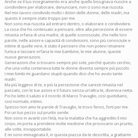
Anche se il tuo insegnamento era anche quello bisognava riuscire a
condividere per elaborare, denunciare, non ci sono mai riuscita.
Nel mio lavoro condivido molto i dolori delle donne, delle madri, ma
questo è sempre stato troppo per me.
Non sono mai riuscita ad entrarci dentro, o elaborare o condividere.
La cosa che ho continuato a pensare, oltre alla percezione di essere
rimasta orfana di una madre, di quelle sconosciute, che nelle loro
parole, nelle azioni e capacità di condivisioni, sono più conosciute e
intime di quelle vere, è stato il pensiero che non potevi rimanere
l’unica e lasciare orfana le mie bambine, le mie alunne, queste
nuove generazioni.
Generazioni che si trovano sempre più sole, perché questo cerchio,
che una volta conteneva tutte le donne diventa sempre più piccolo.
I miei bimbi mi guardano stupiti quando dico che ho avuto tante
madri.
Ma più leggevo di te, e più la percezione che saresti rimasta nel
passato, con le tue azioni e il futuro senza un’altra te, diveniva netta.
Poi ho letto il saluto e il ricordo di Marco Travaglio, così quotidiano,
così normale, intimo.
Spesso non amo le parole di Travaglio, le trovo feroci, forti per me.
Poi un tuo pezzo sul prurito senile.
Non sono in avanti con l’età, ma la malattia che ha aggredito il mio
corpo, mi porta a prendere molte medicine che provocano un prurito,
alle volte, insopportabile.
E mi sono immaginata lì, in questa piazza da te descritta, a grattarmi