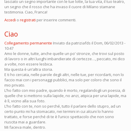
lasciato un segno importante con le tue lotte, la tua vita, il tuo teatro,
un segno che il rosso che ha invaso il cuore di Milano stamane
testimonia. Ciao, Franca!
Accedi
o
registrati
per inserire commenti.
Ciao
Collegamento permanente
Inviato da
patriziafds
il Dom, 06/02/2013 -
10:47
Amo le donne, tutte, anche quelle un po’ stronze, che trovi sul posto
di lavoro o in altri luoghi imbandierate di certezze…, peccato, mi dico
a volte, non essere lesbica.
Ma questa è un’altra storia.
E ti ho cercata, nelle parole degli altri, nelle tue, per ricordarti, non lo
faccio mai con i personaggi pubblici, ma solo per coloro che sono il
mio privato.
L’ho fatto con mio padre, quando è morto, regalandogli un poesia, di
quelle che si mettono sulla lapide, no anzi, atipica per una lapide, ma
è lì, vicino alla sua foto.
L’ho fatto con te, non so perché, tutto il parlare dello stupro, ad un
certo punto mi ha stomacato, nei termini in cui alcuni lo hanno
trattato, e forse perché di te è l’unico spettacolo che non sono
riuscita mai a guardare.
Mi faceva male, dentro.