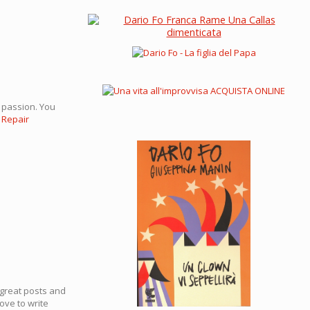
h passion. You
 Repair
y great posts and
love to write