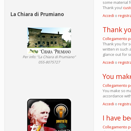
some material fo
Thank you!
cust
La Chiara di Prumiano
Accedi
o
registra
Thank yo
Collegamento 
Thank you for so
written in such 
glance out for s
Per info: "La Chiara di Prumiano"
Accedi
o
registra
055-8075727
You make
Collegamento 
You make so many
accordance with
Accedi
o
registra
I have be
Collegamento 