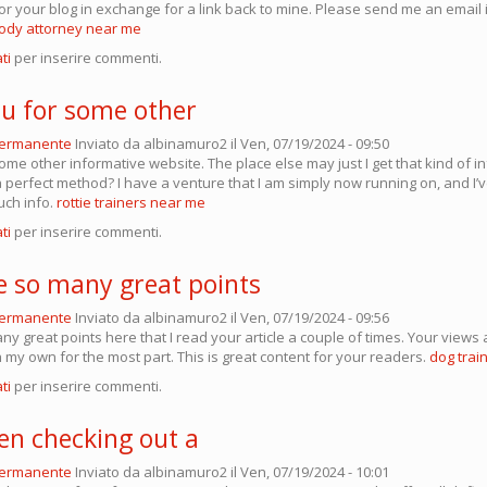
r your blog in exchange for a link back to mine. Please send me an email i
ody attorney near me
ti
per inserire commenti.
u for some other
permanente
Inviato da
albinamuro2
il Ven, 07/19/2024 - 09:50
me other informative website. The place else may just I get that kind of i
a perfect method? I have a venture that I am simply now running on, and I’
uch info.
rottie trainers near me
ti
per inserire commenti.
 so many great points
permanente
Inviato da
albinamuro2
il Ven, 07/19/2024 - 09:56
 great points here that I read your article a couple of times. Your views 
 my own for the most part. This is great content for your readers.
dog train
ti
per inserire commenti.
en checking out a
permanente
Inviato da
albinamuro2
il Ven, 07/19/2024 - 10:01