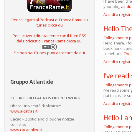
I have been chec
your blog
air du
Accedi
o
registra
Per collegarti al Podcast di Franca Rame su
Itunes clicca qui
Hello The
Per iscriverti direttamente con il feed RSS
Collegamento 
del Podcast di Franca Rame clicca qui
Hello There. I fo
bookmark it and 
Se non hai iTunes puoi ascoltare da qui
comeback.
Chea
Accedi
o
registra
I’ve read
Gruppo Atlantide
Collegamento 
I’ve read some g
put to create s
SITI AFFILIATI AL NOSTRO NETWORK
Accedi
o
registra
Libera Università di Alcatraz:
www.alcatraz.it
Hello I a
Cacao - Quotidiano di buone notizie
comiche:
Collegamento 
www.cacaonline.it
Hello I am so de