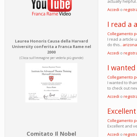
actually helpfu
Accedi
o
registra
I read a 
Collegamento 
I read a article
Laurea Honoris Causa della Harvard
do this..
arizona
University conferita a Franca Rame nel
2000
Accedi
o
registra
(Clicca sull'immagine per vederla più grande)
I wanted
Collegamento 
I wanted to than
to check out ne
Accedi
o
registra
Excellent
Collegamento 
Excellent and ve
Comitato Il Nobel
Accedi
o
registra