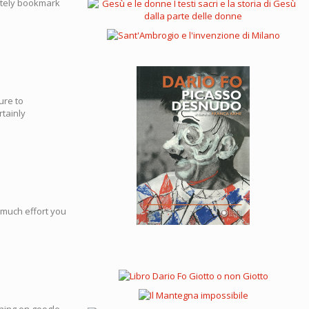
nitely bookmark
ure to
rtainly
w much effort you
ching on google