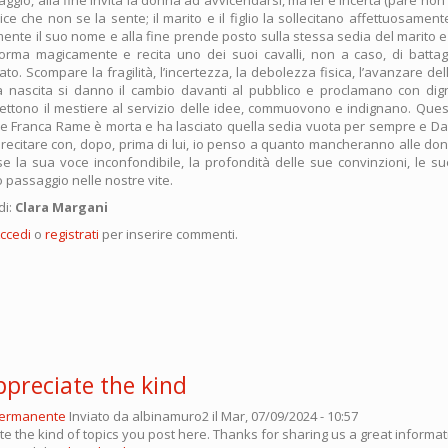
ice che non se la sente; il marito e il figlio la sollecitano affettuosamente,
mente il suo nome e alla fine prende posto sulla stessa sedia del marito
orma magicamente e recita uno dei suoi cavalli, non a caso, di battag
to. Scompare la fragilità, l’incertezza, la debolezza fisica, l’avanzare del
alla nascita si danno il cambio davanti al pubblico e proclamano con di
mettono il mestiere al servizio delle idee, commuovono e indignano. Que
he Franca Rame è morta e ha lasciato quella sedia vuota per sempre e Da
i recitare con, dopo, prima di lui, io penso a quanto mancheranno alle don
 la sua voce inconfondibile, la profondità delle sue convinzioni, le sue 
 passaggio nelle nostre vite.
di:
Clara Margani
ccedi
o
registrati
per inserire commenti.
appreciate the kind
permanente
Inviato da
albinamuro2
il Mar, 07/09/2024 - 10:57
ate the kind of topics you post here. Thanks for sharing us a great informati