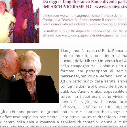
Il luogo non è la casa di Porta Romana
palcoscenico italiano o internazion
riunioni della
Libera Università di A
nella campagna tra Gubbio e Perugia
formato dai partecipanti al semin
narrante
”, tenuto da Stefano Benni e
Ad un certo punto della serata arriv
coniugi, la donna al braccio del figlio e
pubblico. L’uomo è alto, appesantito d
curvo, ma i suoi occhi sono vivissimi
donna è fragile, ha il passo ince
bellezza, solo sfiorata dal tempo, pe
gli occhi sono protetti da grandi lenti scure e il sorriso che rivolge ai 
n affettuoso applauso commenta il loro arrivo. Su invito di Stefano Benni
l centro della sala e comincia a fabulare di contadini, donne e mu
ggio, alla fine invita la donna ad avvicendarsi, ma lei è incerta (pare non 