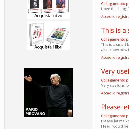
Collegamento 
I love this blog
Accedi
o
registra
This is a
Collegamento 
This is a smart
also know how t
Accedi
o
registra
Very usef
Collegamento 
Very useful inf
Accedi
o
registra
Please le
Collegamento 
Please let me kn
I feel I would b