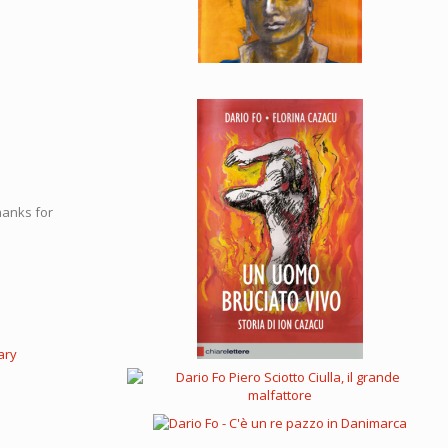
hanks for
ary