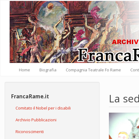
Salta al contenuto principale
Home
Biografia
Compagnia Teatrale Fo Rame
Cont
La sed
FrancaRame.it
Comitato il Nobel per i disabili
Archivio Pubblicazioni
Riconoscimenti