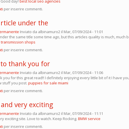
l. Good day!
best local seo agencies
ti
per inserire commenti.
article under the
permanente
Inviato da
albinamuro2
il Mar, 07/09/2024 - 11:01
 under the same title some time ago, but this articles quality is much, much 
 transmission shops
ti
per inserire commenti.
 to thank you for
permanente
Inviato da
albinamuro2
il Mar, 07/09/2024 - 11:06
k you for this great read!! I definitely enjoying every little bit of it I have
w stuff you post.
puppies for sale miami
ti
per inserire commenti.
 and very exciting
permanente
Inviato da
albinamuro2
il Mar, 07/09/2024 - 11:11
ry exciting site. Love to watch. Keep Rocking.
BMW service
ti
per inserire commenti.