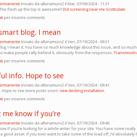
permanente
Inviato da
albinamuro2
il Mar, 07/09/2024 - 11:31
!! The flash up the top is awesome!!
DUI screening near me Scottsdale
ti
per inserire commenti.
 smart blog. I mean
permanente
Inviato da
albinamuro2
il Ven, 07/19/2024 - 09:31
 blog. I mean it. You have so much knowledge about this issue, and so muc
o make people rally behind it, obviously from the responses.
Transmisión
ti
per inserire commenti.
ul info. Hope to see
permanente
Inviato da
albinamuro2
il Ven, 07/19/2024 - 09:41
o. Hope to see more posts soon!.
new decking installation
ti
per inserire commenti.
t me know if you’re
permanente
Inviato da
albinamuro2
il Ven, 07/19/2024 - 09:46
ow if you’re looking for a article writer for your site. You have some reall
e a good asset. If you ever want to take some of the load off, I’d absolutely 