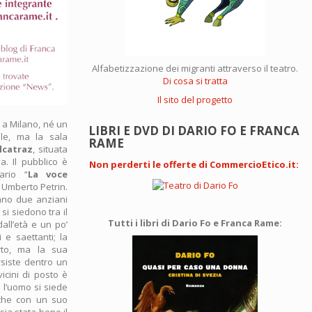
Alfabetizzazione dei migranti attraverso il teatro.
Di cosa si tratta
Il sito del progetto
 a Milano, né un
LIBRI E DVD DI DARIO FO E FRANCA
ale, ma la sala
RAME
lcatraz
, situata
. Il pubblico è
Non perderti le offerte di CommercioEtico.it
:
ario “
La voce
 Umberto Petrin.
ano due anziani
 si siedono tra il
Tutti i libri di Dario Fo e Franca Rame:
all’età e un po’
 e saettanti; la
rto, ma la sua
rsiste dentro un
vicini di posto è
 l’uomo si siede
cche con un suo
sia stata bene il