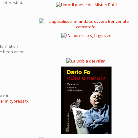
f interested.
nformation
ve been at the
are in
er in cypress tx