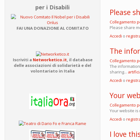
per i Disabili
Please sh
Collegamento 
Please share mo
FAI UNA DONAZIONE AL COMITATO
Accedi
o
registra
The info
Iscriviti a
Networketico.it
,
il database
Collegamento 
delle associazioni
di solidarietà e del
The information
volontariato in Italia
sharing...
artifici
Accedi
o
registra
Your webs
Collegamento 
Your website is 
Accedi
o
registra
I love thi