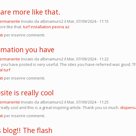
are more like that.
permanente
Inviato da
albinamuro2
il Mar, 07/09/2024 - 11:15
re like that.
turf installation peoria az
ti
per inserire commenti.
rmation you have
permanente
Inviato da
albinamuro2
il Mar, 07/09/2024 - 11:22
 you have posted is very useful. The sites you have referred was good. T
al turf
ti
per inserire commenti.
ite is really cool
permanente
Inviato da
albinamuro2
il Mar, 07/09/2024 - 11:25
really cool and this is a great inspiring article. Thank you so much.
dispens
ti
per inserire commenti.
s blog!! The flash