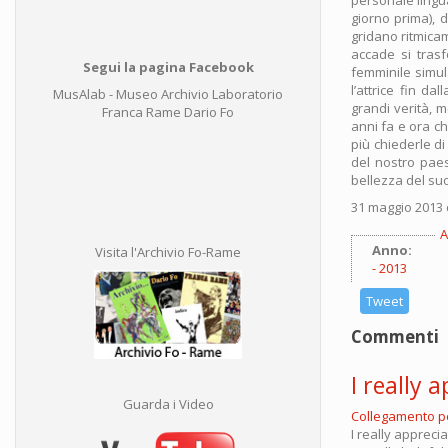
giorno prima), d
gridano ritmica
accade si trasf
Segui la pagina Facebook
femminile simula
l’attrice fin d
MusAlab - Museo Archivio Laboratorio
grandi verità, 
Franca Rame Dario Fo
anni fa e ora c
più chiederle d
del nostro paese
bellezza del suo
31 maggio 2013 
A
Anno:
Visita l'Archivio Fo-Rame
2013
Tweet
Commenti
I really 
Guarda i Video
Collegamento 
I really appreci