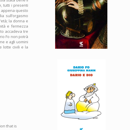
 tutti i presenti
 e appena questo
lia sull’orgasmo
l’età; la donna e
gnità e fermezza
sto accadeva tre
rio Fo non potrà
ne e agli uomini
lotte civili e la
on that is