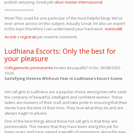
publish amazing. Great job!
akun master internasional
==============
Wow! This could be one particular of the most helpful blogs We’ve
ever arrive across on this subject. Actually Great. I’m also an expert
in this topic therefore I can understand your hard work.
mantra88
Accedi
o
registrati
per inserire commenti.
Ludhiana Escorts: Only the best for
your pleasure
Collegamento permanente
Inviato da
payal921
il Gio, 06/08/2023 -
10:26
Satisfying Desires Without Fear in Ludhiana's Escort Scene
Hot call girls in Ludhiana are a popular choice among men who seek
the company of beautiful, intelligent and confident women. These
ladies are masters of their craft and take pride in ensuring that their
clients have the time of their lives. They love what they do and are
always eager to please.
One of the best things about these hot call girls is that they are
pensionable. This means that they have been doing this job for
many years and have gained a wealth of experience along the way.