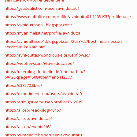
service-and-in-our-independent
https://getidealist.com/user/avnidutta01
https://www.mobafire.com/profile/avnidutta01-1105195?profilepage
https://avniduttaseo1.blogspot.com/
https://myanimelist.net/profile/avnidutta
https://avniduttaseo1.blogspot.com/2023/05/best-indian-escort-
service-in-kolkata.html
https://avni-duttas-wondrous-site.webflow.io/
https://webflow.com/@avniduttaseo1
https://userblogs.fu-berlin.de/cinemachin/?
p=42&cpage=1508#comment-112377
https://638270.8b.io/
https://experiment.com/users/avnidutta01
https://artmight.com/user/profile/1612619
https://ai.ceo/read-blog/48467
https://ai.ceo/avnidutta01
https://ai.ceo/events/16/
https://curadao.tribe.so/user/avnidutta01