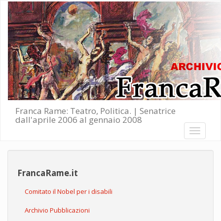
Salta al contenuto principale
Franca Rame: Teatro, Politica. | Senatrice
dall'aprile 2006 al gennaio 2008
Toggle
navigati
FrancaRame.it
Comitato il Nobel per i disabili
Archivio Pubblicazioni