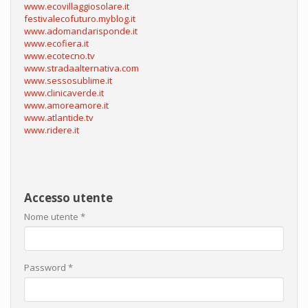
www.ecovillaggiosolare.it
festivalecofuturo.myblog.it
www.adomandarisponde.it
www.ecofiera.it
www.ecotecno.tv
www.stradaalternativa.com
www.sessosublime.it
www.clinicaverde.it
www.amoreamore.it
www.atlantide.tv
www.ridere.it
Accesso utente
Nome utente
*
Password
*