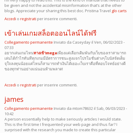
I’m very happy to read this. This is the kind of manual that needs to
be given and not the accidental misinformation that’s at the other
blogs. Appreciate your sharing this best doc. Pristina Travel
glo carts
Accedi
o
registrati
per inserire commenti.
เข้าเล่นเกมสล็อตออนไลน์ได้ฟรี
Collegamento permanente
Inviato da
Caseyday
il Ven, 06/02/2023 -
07:33
อยากเล่นเกมไหน
ทางเข้าmega
เพียงแค่เลือกเดิมพันกับเว็บของเราสามารถ
เล่นได้กำไรทันทีทุกเกมมีอัตราการชนะสูงแจกโปรโมชั่นต่างๆโบนัสจัดเต็ม
จุใจลงทุนน้อยแค่ไหนก็สามารถทำเงินได้เยอะเว็บเราคือที่ตอบโจทย์อย่างดี
ของทุกท่านอย่างแน่นอนห้ามพลาด!
Accedi
o
registrati
per inserire commenti.
james
Collegamento permanente
Inviato da
mtom78632
il Sab, 06/03/2023 -
10:42
A person essentially help to make seriously articles I would state.
This is the first time I frequented your web page and thus far? I
surprised with the research you made to create this particular