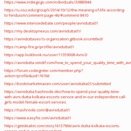
https://www.indiegogo.com/individuals/33880944
https://u.osu.edu/group5/2014/10/12/the-meaning-of-life-according-
to-hinduism/comment-page-46/#comment-8410
https://www.intensedebate.com/people/avnidutta01
https://my.desktopnexus.com/avnidutta01/
https://avniduttaseo1s-organization.gitbook.io/untitled/
https://camp-fire.jp/profile/avnidutta01
https://app.lookbook.nu/user/11359008-Avni-D
https://avnidutta.simdif.com/how_to_spend_your_quality_time_with_avn
https://forum.codeigniter.com/member.php?
action=profile&uid=76766
https://bookmarketmaven.com/user/avnidutta01/submitted
https://avnidutta.hashnode.dev/how-to-spend-your-quality-time-
with-avni-dutta-kolkata-escorts-service-and-in-our-independent-call-
girls-model-female-escort-services
https://hashnode.com/@avnidutta01
https://www.easyfie.com/avnidutta01
https://getidealist.com/story16137966/avni-dutta-kolkata-escorts-