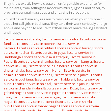
They know exactly how to create an unforgettable experience for
their clients, from setting the mood with music, lighting and decor, to
providing sensual massages and engaging in erotic play.
You will never have any reason to complain when you book one of
these hot call girls in Ludhiana. They take their work seriously and go
above and beyond to ensure that their clients leave feeling satisfied
and happy.
Escorts service in batala
,
Escorts service in fazilka
,
Escorts service in
faridkot
,
Escorts service in abohar
,
Escorts service in
barnala
,
Escorts service in rohtas
,
Escorts service in buxar
,
Escorts
service in katihar
,
Escorts service in gaya
,
Escorts service in
Darbhanga
,
Escorts service in muzaffarpur
,
Escorts service in
Patna
,
Escorts service in chamba
,
Escorts service in kangra
,
Escorts
service in kullu
,
Escorts service in Dalhousie
,
Escorts service in
dharamshala
,
Escorts service in Nahan
,
Escorts service in
shimla
,
Escorts service in manali
,
Escorts service in Jammu
Escorts
service in Ludhiana
,
Escorts service in haldwani
,
Escorts service in
pune
,
Escorts service in nainital
,
Escorts service in jaipur
,
Escorts
service in dhandari kalan
,
Escorts service in Dugri
,
Escorts service in
gobind nagar
,
Escorts service in jagirpur
,
Escorts service in model
town
,
Escorts service in rajguru-nagar
,
Escorts service in rishi
nagar
,
Escorts service in sarabha
,
Escorts service in shimla
puri
,
Escorts service in thapar nagar
,
Escorts service in wariyam
nagar
,
Escorts service in aurangabad
,
Escorts service in