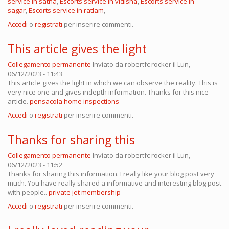
service in satna
,
Escorts service in vidisha
,
Escorts service in
sagar
,
Escorts service in ratlam
,
Accedi
o
registrati
per inserire commenti.
This article gives the light
Collegamento permanente
Inviato da
robertfc rocker
il Lun,
06/12/2023 - 11:43
This article gives the light in which we can observe the reality. This is
very nice one and gives indepth information. Thanks for this nice
article.
pensacola home inspections
Accedi
o
registrati
per inserire commenti.
Thanks for sharing this
Collegamento permanente
Inviato da
robertfc rocker
il Lun,
06/12/2023 - 11:52
Thanks for sharing this information. I really like your blog post very
much. You have really shared a informative and interesting blog post
with people..
private jet membership
Accedi
o
registrati
per inserire commenti.