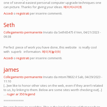
one of several easiest personal computer upgrade techniques one
can picture. Thanks for giving your ideas.
메이저사이트
Accedi
o
registrati
per inserire commenti.
Seth
Collegamento permanente
Inviato da
Seth65475
il Ven, 04/21/2023 -
09:38
Perfect piece of work you have done, this website is really cool
with superb information.
메이저놀이터
Accedi
o
registrati
per inserire commenti.
james
Collegamento permanente
Inviato da
mtom78632
il Sab, 04/29/2023 -
11:10
[...]we like to honor other sites on the web, even if they aren’t related
to us, by linking to them. Below are some sites worth checking out[...]
…
ruger ar 350 legend
============