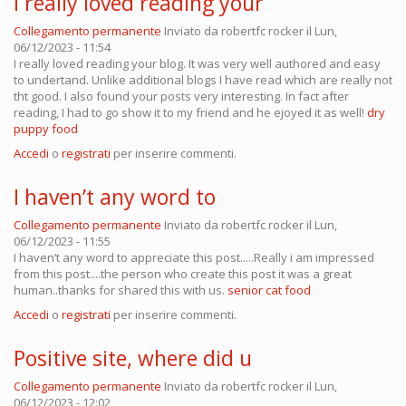
I really loved reading your
Collegamento permanente
Inviato da
robertfc rocker
il Lun,
06/12/2023 - 11:54
I really loved reading your blog. It was very well authored and easy
to undertand. Unlike additional blogs I have read which are really not
tht good. I also found your posts very interesting. In fact after
reading, I had to go show it to my friend and he ejoyed it as well!
dry
puppy food
Accedi
o
registrati
per inserire commenti.
I haven’t any word to
Collegamento permanente
Inviato da
robertfc rocker
il Lun,
06/12/2023 - 11:55
I haven’t any word to appreciate this post.....Really i am impressed
from this post....the person who create this post it was a great
human..thanks for shared this with us.
senior cat food
Accedi
o
registrati
per inserire commenti.
Positive site, where did u
Collegamento permanente
Inviato da
robertfc rocker
il Lun,
06/12/2023 - 12:02