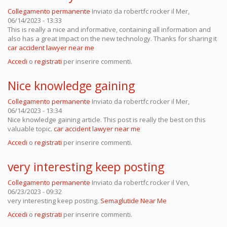
Collegamento permanente
Inviato da
robertfc rocker
il Mer,
06/14/2023 - 13:33
This is really a nice and informative, containing all information and
also has a great impact on the new technology. Thanks for sharing it
car accident lawyer near me
Accedi
o
registrati
per inserire commenti.
Nice knowledge gaining
Collegamento permanente
Inviato da
robertfc rocker
il Mer,
06/14/2023 - 13:34
Nice knowledge gaining article. This post is really the best on this
valuable topic.
car accident lawyer near me
Accedi
o
registrati
per inserire commenti.
very interesting keep posting
Collegamento permanente
Inviato da
robertfc rocker
il Ven,
06/23/2023 - 09:32
very interesting keep posting.
Semaglutide Near Me
Accedi
o
registrati
per inserire commenti.