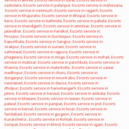
service in amreli
,
Escorts service in surat
,
Escorts service in
vadodara
,
Escorts service in palanpur
,
Escorts service in mahesana
,
Escorts service in neemuch
,
Escorts service in rajgarh
,
Escorts
service in Khajuraho
,
Escorts service in Bhopal
,
Escorts service in
Itarsi
,
Escorts service in bathinda
,
Escorts service in patiala
,
Escorts
service in chandigarh
,
Escorts service in amritsar
,
Escorts service in
jalandhar
,
Escorts service in Faridkot
,
Escorts service in
Firozpur
,
Escorts service in Gurdaspur
,
Escorts service in
Kapurthala
,
Escorts service in Sangrur
,
Escorts service in
zirakpur
,
Escorts service in sunam
,
Escorts service in
sahnewal
,
Escorts service in rajpura
,
Escorts service in
phagwara
,
Escorts service in moga
,
Escorts service in mohali
,
Escorts
service in muktsar
,
Escorts service in panchkula
,
Escorts service in
khanna
,
Escorts service in malerkotla
,
Escorts service in sawai
madhopur
,
Escorts service in churu
,
Escorts service in
dungarpur
,
Escorts service in mount abu
,
Escorts service in
nasirabad
,
Escorts service in dausa
,
Escorts service in
dholpur
,
Escorts service in hanumangarh
,
Escorts service in
jalore
,
Escorts service in karauli
,
Escorts service in ambala
,
Escorts
service in bhiwani
,
Escorts service in rewari
,
Escorts service in
palwal
,
Escorts service in panipat
,
Escorts service in jind
,
Escorts
service in karnal
,
Escorts service in hisar
,
Escorts service in
faridabad
,
Escorts service in gurgaon
,
Escorts service in
Kurukshetra
,
Escorts service in Rohtak
,
Escorts service in
Sonipat
,
Escorts service in bhind
,
Escorts service in ujjain
,
Escorts