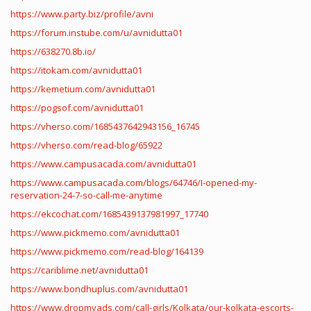
https://www.party.biz/profile/avni
https://forum.instube.com/u/avnidutta01
https://638270.8b.io/
https://itokam.com/avnidutta01
https://kemetium.com/avnidutta01
https://pogsof.com/avnidutta01
https://vherso.com/1685437642943156_16745
https://vherso.com/read-blog/65922
https://www.campusacada.com/avnidutta01
https://www.campusacada.com/blogs/64746/I-opened-my-
reservation-24-7-so-call-me-anytime
https://ekcochat.com/1685439137981997_17740
https://www.pickmemo.com/avnidutta01
https://www.pickmemo.com/read-blog/164139
https://cariblime.net/avnidutta01
https://www.bondhuplus.com/avnidutta01
https://www.dropmyads.com/call-girls/Kolkata/our-kolkata-escorts-