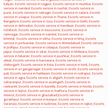
kalyan
,
Escorts service in nagpur
,
Escorts service in mumbai
,
Escorts
service in nanded
,
Escorts service in nashik
,
Escorts service in
pune
,
Escorts service in ratnagiri
,
Escorts service in satara
,
Escorts
service in solapur
,
Escorts service in Thane
,
Escorts service in
Bangalore
,
Escorts service in Goa
,
Escorts service in Delhi
,
Escorts
service in dehradun
,
Escorts service in haridwar
,
Escorts service in
rishikesh
,
Escorts service in mussoorie
,
Escorts service in
ramnagar
,
Escorts service in nainital
,
Escorts service in
bhimtal
,
Escorts service in okha
,
Escorts service in bhuj
,
Escorts
service in porbandar
,
Escorts service in Ahmedabad
,
Escorts service
in Jodhpur
,
Escorts service in Udaipur
,
Escorts service in
jaipur
,
Escorts service in sikar
,
Escorts service in bhilwara
,
Escorts
service in bikaner
,
Escorts service in pushkar
,
Escorts service in
alwar
,
Escorts service in banswara
,
Escorts service in
chittorgarh
,
Escorts service in kota
,
Escorts service in tonk
,
Escorts
service in sri ganganagar
,
Escorts service in sirohi
,
Escorts service in
pali
,
Escorts service in haldwani
,
Escorts service in rudrapur
,
Escorts
service in agra
,
Escorts service in aligarh
,
Escorts service in
saharanpur
,
Escorts service in azamgarh
,
Escorts service in
raebareli
,
Escorts service in bareilly
,
Escorts service in Noida
,
Escorts
service in bijnor
,
Escorts service in mathura
,
Escorts service in
meerut
,
Escorts service in ghaziabad
,
Escorts service in
gorakhpur
,
Escorts service in kanpur
,
Escorts service in
Varanasi
,
Escorts service in lucknow
,
Escorts service in rajkot
,
Escorts