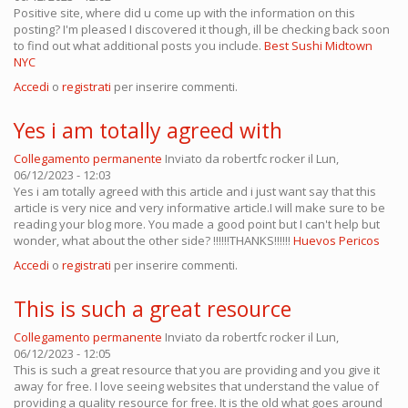
Positive site, where did u come up with the information on this
posting? I'm pleased I discovered it though, ill be checking back soon
to find out what additional posts you include.
Best Sushi Midtown
NYC
Accedi
o
registrati
per inserire commenti.
Yes i am totally agreed with
Collegamento permanente
Inviato da
robertfc rocker
il Lun,
06/12/2023 - 12:03
Yes i am totally agreed with this article and i just want say that this
article is very nice and very informative article.I will make sure to be
reading your blog more. You made a good point but I can't help but
wonder, what about the other side? !!!!!!THANKS!!!!!!
Huevos Pericos
Accedi
o
registrati
per inserire commenti.
This is such a great resource
Collegamento permanente
Inviato da
robertfc rocker
il Lun,
06/12/2023 - 12:05
This is such a great resource that you are providing and you give it
away for free. I love seeing websites that understand the value of
providing a quality resource for free. It is the old what goes around