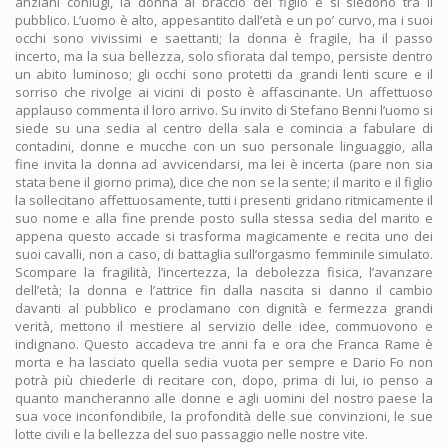
anziani coniugi, la donna al braccio del figlio e si siedono tra il
pubblico. L’uomo è alto, appesantito dall’età e un po’ curvo, ma i suoi
occhi sono vivissimi e saettanti; la donna è fragile, ha il passo
incerto, ma la sua bellezza, solo sfiorata dal tempo, persiste dentro
un abito luminoso; gli occhi sono protetti da grandi lenti scure e il
sorriso che rivolge ai vicini di posto è affascinante. Un affettuoso
applauso commenta il loro arrivo. Su invito di Stefano Benni l’uomo si
siede su una sedia al centro della sala e comincia a fabulare di
contadini, donne e mucche con un suo personale linguaggio, alla
fine invita la donna ad avvicendarsi, ma lei è incerta (pare non sia
stata bene il giorno prima), dice che non se la sente; il marito e il figlio
la sollecitano affettuosamente, tutti i presenti gridano ritmicamente il
suo nome e alla fine prende posto sulla stessa sedia del marito e
appena questo accade si trasforma magicamente e recita uno dei
suoi cavalli, non a caso, di battaglia sull’orgasmo femminile simulato.
Scompare la fragilità, l’incertezza, la debolezza fisica, l’avanzare
dell’età; la donna e l’attrice fin dalla nascita si danno il cambio
davanti al pubblico e proclamano con dignità e fermezza grandi
verità, mettono il mestiere al servizio delle idee, commuovono e
indignano. Questo accadeva tre anni fa e ora che Franca Rame è
morta e ha lasciato quella sedia vuota per sempre e Dario Fo non
potrà più chiederle di recitare con, dopo, prima di lui, io penso a
quanto mancheranno alle donne e agli uomini del nostro paese la
sua voce inconfondibile, la profondità delle sue convinzioni, le sue
lotte civili e la bellezza del suo passaggio nelle nostre vite.