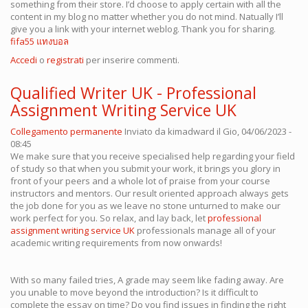
something from their store. I’d choose to apply certain with all the
content in my blog no matter whether you do not mind. Natually I’ll
give you a link with your internet weblog. Thank you for sharing.
fifa55 แทงบอล
Accedi
o
registrati
per inserire commenti.
Qualified Writer UK - Professional
Assignment Writing Service UK
Collegamento permanente
Inviato da
kimadward
il Gio, 04/06/2023 -
08:45
We make sure that you receive specialised help regarding your field
of study so that when you submit your work, it brings you glory in
front of your peers and a whole lot of praise from your course
instructors and mentors. Our result oriented approach always gets
the job done for you as we leave no stone unturned to make our
work perfect for you. So relax, and lay back, let
professional
assignment writing service UK
professionals manage all of your
academic writing requirements from now onwards!
With so many failed tries, A grade may seem like fading away. Are
you unable to move beyond the introduction? Is it difficult to
complete the essay on time? Do you find issues in finding the right