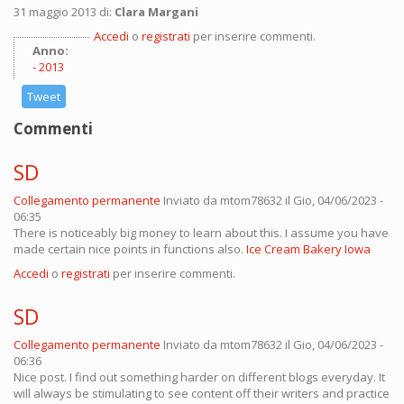
31 maggio 2013 di:
Clara Margani
Accedi
o
registrati
per inserire commenti.
Anno:
2013
Tweet
Commenti
SD
Collegamento permanente
Inviato da
mtom78632
il Gio, 04/06/2023 -
06:35
There is noticeably big money to learn about this. I assume you have
made certain nice points in functions also.
Ice Cream Bakery Iowa
Accedi
o
registrati
per inserire commenti.
SD
Collegamento permanente
Inviato da
mtom78632
il Gio, 04/06/2023 -
06:36
Nice post. I find out something harder on different blogs everyday. It
will always be stimulating to see content off their writers and practice