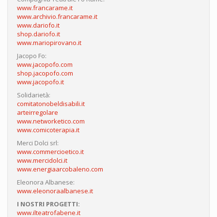
www.francarame.it
www.archivio.francarame.it
www.dariofo.it
shop.dariofo.it
www.mariopirovano.it
Jacopo Fo:
www.jacopofo.com
shop.jacopofo.com
www.jacopofo.it
Solidarietà:
comitatonobeldisabili.it
arteirregolare
www.networketico.com
www.comicoterapia.it
Merci Dolci srl:
www.commercioetico.it
www.mercidolci.it
www.energiaarcobaleno.com
Eleonora Albanese:
www.eleonoraalbanese.it
I NOSTRI PROGETTI:
www.ilteatrofabene.it