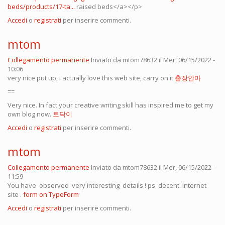
beds/products/17-ta...
raised beds</a></p>
Accedi
o
registrati
per inserire commenti.
mtom
Collegamento permanente
Inviato da
mtom78632
il Mer, 06/15/2022 -
10:06
very nice put up, i actually love this web site, carry on it
출장안마
==
Very nice. In fact your creative writing skill has inspired me to get my
own blog now.
토닥이
Accedi
o
registrati
per inserire commenti.
mtom
Collegamento permanente
Inviato da
mtom78632
il Mer, 06/15/2022 -
11:59
You have observed very interesting details ! ps decent internet
site .
form on TypeForm
Accedi
o
registrati
per inserire commenti.