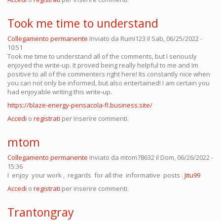
Took me time to understand
Collegamento permanente
Inviato da
Rumi123
il Sab, 06/25/2022 -
10:51
Took me time to understand all of the comments, but I seriously
enjoyed the write-up. It proved being really helpful to me and Im
positive to all of the commenters right here! Its constantly nice when
you can not only be informed, but also entertained! I am certain you
had enjoyable writing this write-up.
https://blaze-energy-pensacola-fl.business.site/
Accedi
o
registrati
per inserire commenti.
mtom
Collegamento permanente
Inviato da
mtom78632
il Dom, 06/26/2022 -
15:36
I enjoy your work , regards for all the informative posts .
Jitu99
Accedi
o
registrati
per inserire commenti.
Trantongray