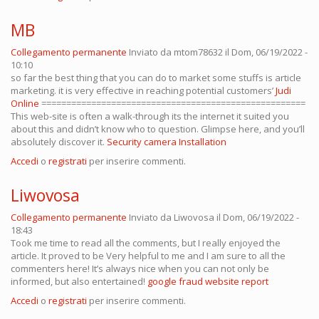
MB
Collegamento permanente
Inviato da
mtom78632
il Dom, 06/19/2022 -
10:10
so far the best thing that you can do to market some stuffs is article
marketing. it is very effective in reaching potential customers’
Judi
Online
=====================================================
This web-site is often a walk-through its the internet it suited you
about this and didn’t know who to question. Glimpse here, and you’ll
absolutely discover it.
Security camera Installation
Accedi
o
registrati
per inserire commenti.
Liwovosa
Collegamento permanente
Inviato da
Liwovosa
il Dom, 06/19/2022 -
18:43
Took me time to read all the comments, but I really enjoyed the
article. It proved to be Very helpful to me and I am sure to all the
commenters here! It’s always nice when you can not only be
informed, but also entertained!
google fraud website report
Accedi
o
registrati
per inserire commenti.