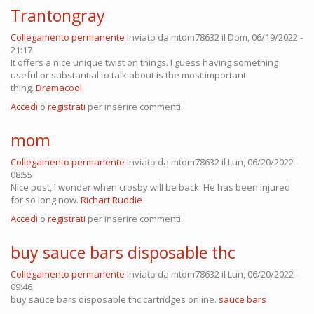
Trantongray
Collegamento permanente
Inviato da
mtom78632
il Dom, 06/19/2022 -
21:17
It offers a nice unique twist on things. I guess having something
useful or substantial to talk about is the most important
thing.
Dramacool
Accedi
o
registrati
per inserire commenti.
mom
Collegamento permanente
Inviato da
mtom78632
il Lun, 06/20/2022 -
08:55
Nice post, I wonder when crosby will be back. He has been injured
for so long now.
Richart Ruddie
Accedi
o
registrati
per inserire commenti.
buy sauce bars disposable thc
Collegamento permanente
Inviato da
mtom78632
il Lun, 06/20/2022 -
09:46
buy sauce bars disposable thc cartridges online.
sauce bars