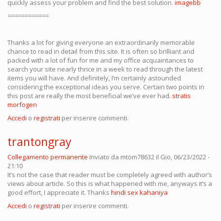
quickly assess your problem and find the best solution.
imagebb
============
Thanks a lot for giving everyone an extraordinarily memorable
chance to read in detail from this site. It is often so brilliant and
packed with a lot of fun for me and my office acquaintances to
search your site nearly thrice in a week to read through the latest
items you will have. And definitely, I’m certainly astounded
considering the exceptional ideas you serve. Certain two points in
this post are really the most beneficial we’ve ever had.
stratis
morfogen
Accedi
o
registrati
per inserire commenti.
trantongray
Collegamento permanente
Inviato da
mtom78632
il Gio, 06/23/2022 -
21:10
It’s not the case that reader must be completely agreed with author’s
views about article. So this is what happened with me, anyways it’s a
good effort, I appreciate it. Thanks
hindi sex kahaniya
Accedi
o
registrati
per inserire commenti.