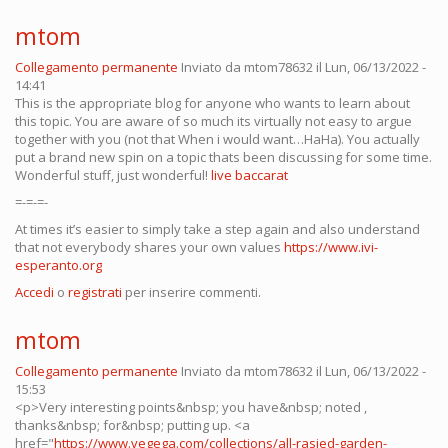
mtom
Collegamento permanente
Inviato da
mtom78632
il Lun, 06/13/2022 -
14:41
This is the appropriate blog for anyone who wants to learn about
this topic. You are aware of so much its virtually not easy to argue
together with you (not that When i would want…HaHa). You actually
put a brand new spin on a topic thats been discussing for some time.
Wonderful stuff, just wonderful!
live baccarat
=-=-=-
At times it’s easier to simply take a step again and also understand
that not everybody shares your own values
https://www.ivi-
esperanto.org
Accedi
o
registrati
per inserire commenti.
mtom
Collegamento permanente
Inviato da
mtom78632
il Lun, 06/13/2022 -
15:53
<p>Very interesting points&nbsp; you have&nbsp; noted ,
thanks&nbsp; for&nbsp; putting up. <a
href="
https://www.vegega.com/collections/all-rasied-garden-