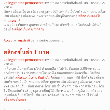
Collegamento permanente
Inviato da
smiebuffalo0
il Lun, 06/20/2022
- 20:26
ค้นหา สล็อต เว็บ ตรง ต้อง slotgame007.com คือเว็บไซต์ รวมค่ายเกม สล็อต
เช่น สล็อต pg สล็อต xo joker slot และอื่นๆอีกมากมาย.
สล็อต เว็บตรง ไม่
ผ่าน เอเย่นต์
เล่น สล็อต เว็บตรง ทุกค่าย มาพร้อมกับ เครดิตฟรี100 % ไม่ต้องทำเทิร์น ก็
ถอนได้.
สล็อต เว็บ ตรง ทุกค่าย
Accedi
o
registrati
per inserire commenti.
สล็อตขั้นต่ำ 1 บาท
Collegamento permanente
Inviato da
smiebuffalo0
il Lun, 06/20/2022
- 20:28
สล็อตxo เว็บตรง ดีอย่างไร? คำตอบคือ 1.โปรโมชั่นเยอะ 2.มีกิจกรรมแจก
รางวัลทุกวัน 3.ฝาก-ถอนภายใน1นาที 4.ปลอดภัยจากมิจฉาชีพ 5.ไม่ล็อค
ยูสเซอร์
สล็อตxo เว็บตรง ดีอย่างไร?
สล็อต ฝาก ถอน ไม่มี ขั้นต่ำ ต้อง สล็อต
ขั้นต่ำ.com คือเว็บ รวม เกม สล็อต ทุกค่าย เช่น สล็อต pg สล็อต xo joker
slot และค่ายอื่นๆ อีกมากมาย โดยไม่มี ขั้น ต่ำ สามารถ ฝาก หรือ ถอน โดย
ไม่มียอดขั้นต่ำ หรือสูงสุด เราเป็นผู้ให้ บริการเล่น สล็อต รูเล็ต ปอกเด้ง และ
เกมสล็อต อื่นๆ มีโปรโมชั่น แจกเครดิตฟรี 100 % สามารถ ถอนได้ทันที.
สล็อตxo เว็บตรง