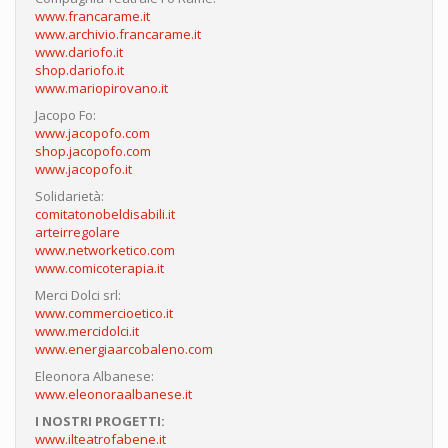
www.francarame.it
www.archivio.francarame.it
www.dariofo.it
shop.dariofo.it
www.mariopirovano.it
Jacopo Fo:
www.jacopofo.com
shop.jacopofo.com
www.jacopofo.it
Solidarietà:
comitatonobeldisabili.it
arteirregolare
www.networketico.com
www.comicoterapia.it
Merci Dolci srl:
www.commercioetico.it
www.mercidolci.it
www.energiaarcobaleno.com
Eleonora Albanese:
www.eleonoraalbanese.it
I NOSTRI PROGETTI:
www.ilteatrofabene.it