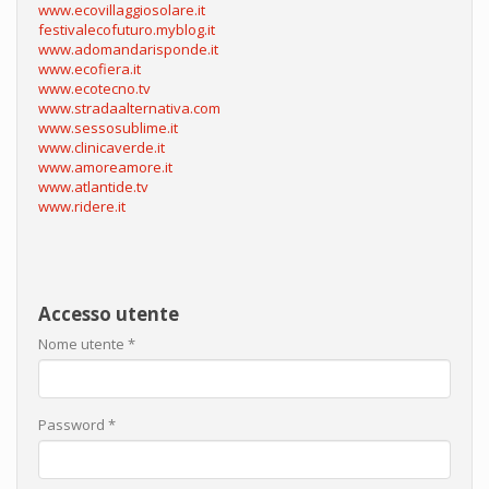
www.ecovillaggiosolare.it
festivalecofuturo.myblog.it
www.adomandarisponde.it
www.ecofiera.it
www.ecotecno.tv
www.stradaalternativa.com
www.sessosublime.it
www.clinicaverde.it
www.amoreamore.it
www.atlantide.tv
www.ridere.it
Accesso utente
Nome utente
*
Password
*