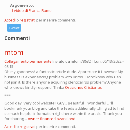
Argomento:
I video di Franca Rame
Accedi
o
registrati
per inserire commenti.
Tweet
Commenti
mtom
Collegamento permanente
Inviato da
mtom78632
il Lun, 06/13/2022 -
08:15
Oh my goodness! a fantastic article dude. Appreciate it However My
business is experiencing problem with ur rss . Don’t know why Can
not join it. Is there anyone acquiring identical rss problem? Anyone
who knows kindly respond. Thnkx
Oraciones Cristianas
===
Good day. Very cool website!! Guy .. Beautiful .. Wonderful .. I’ll
bookmark your blog and take the feeds additionally…I’m glad to find
so much helpful information right here within the article. Thank you
for sharing…
owner financed ozark land
Accedi
o
registrati
per inserire commenti.