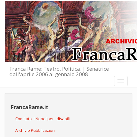
Salta al contenuto principale
Franca Rame: Teatro, Politica. | Senatrice
dall'aprile 2006 al gennaio 2008
Toggle
navigati
FrancaRame.it
Comitato il Nobel per i disabili
Archivio Pubblicazioni