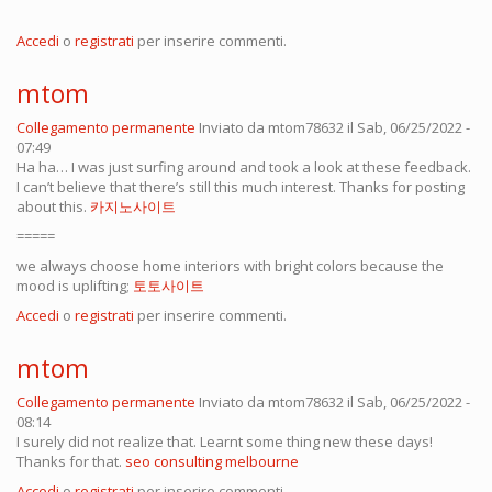
Accedi
o
registrati
per inserire commenti.
mtom
Collegamento permanente
Inviato da
mtom78632
il Sab, 06/25/2022 -
07:49
Ha ha… I was just surfing around and took a look at these feedback.
I can’t believe that there’s still this much interest. Thanks for posting
about this.
카지노사이트
=====
we always choose home interiors with bright colors because the
mood is uplifting;
토토사이트
Accedi
o
registrati
per inserire commenti.
mtom
Collegamento permanente
Inviato da
mtom78632
il Sab, 06/25/2022 -
08:14
I surely did not realize that. Learnt some thing new these days!
Thanks for that.
seo consulting melbourne
Accedi
o
registrati
per inserire commenti.