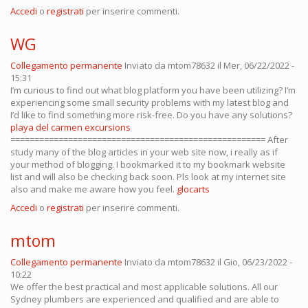
Accedi
o
registrati
per inserire commenti.
WG
Collegamento permanente
Inviato da
mtom78632
il Mer, 06/22/2022 -
15:31
I’m curious to find out what blog platform you have been utilizing? I’m
experiencing some small security problems with my latest blog and
I’d like to find something more risk-free. Do you have any solutions?
playa del carmen excursions
===================================================== After
study many of the blog articles in your web site now, i really as if
your method of blogging. I bookmarked it to my bookmark website
list and will also be checking back soon. Pls look at my internet site
also and make me aware how you feel.
glocarts
Accedi
o
registrati
per inserire commenti.
mtom
Collegamento permanente
Inviato da
mtom78632
il Gio, 06/23/2022 -
10:22
We offer the best practical and most applicable solutions. All our
Sydney plumbers are experienced and qualified and are able to