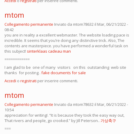
Accedi
o
registrati
per inserire commenti.
mtom
Collegamento permanente
Inviato da
mtom78632
il Mar, 06/21/2022 -
08:42
you are in reality a excellent webmaster. The website loading pace is
incredible. It seems that you’re doing any distinctive trick. Also, The
contents are masterpiece. you have performed a wonderful task on
this subject!
sinterklaas cadeau man
============
I am glad to be one of many visitors on this outstanding web site
thanks for posting .
fake documents for sale
Accedi
o
registrati
per inserire commenti.
mtom
Collegamento permanente
Inviato da
mtom78632
il Mar, 06/21/2022 -
10:54
appreciation for writing!. “It is because they took the easy way out,
That rivers and people, go crooked.” by Jill Peterson..
가상축구
===