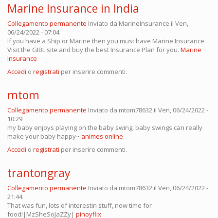
Marine Insurance in India
Collegamento permanente
Inviato da
MarineInsurance
il Ven,
06/24/2022 - 07:04
If you have a Ship or Marine then you must have Marine Insurance.
Visit the GIBL site and buy the best Insurance Plan for you.
Marine
Insurance
Accedi
o
registrati
per inserire commenti.
mtom
Collegamento permanente
Inviato da
mtom78632
il Ven, 06/24/2022 -
10:29
my baby enjoys playing on the baby swing, baby swings can really
make your baby happy~
animes online
Accedi
o
registrati
per inserire commenti.
trantongray
Collegamento permanente
Inviato da
mtom78632
il Ven, 06/24/2022 -
21:44
That was fun, lots of interestin stuff, now time for
food!|MzSheSoJaZZy|
pinoyflix