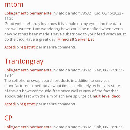
mtom
Collegamento permanente
Inviato da
mtom78632
il Gio, 06/16/2022 -
11:56
Good website! I truly love how it is simple on my eyes and the data
are well written. I am wondering how I could be notified whenever a
new post has been made. I have subscribed to your feed which must
do the trick! Have a great day!
Minecraft Server List
Accedi
o
registrati
per inserire commenti.
Trantongray
Collegamento permanente
Inviato da
mtom78632
il Ven, 06/17/2022 -
19:14
The cell phone swap search products in addition to services
manufactured a method at what time is definitely technically state-
of-the-art however trouble-free since well in view of the fact that
absolutely fast with the aim of achieve splurge of.
multi level deck
Accedi
o
registrati
per inserire commenti.
CP
Collegamento permanente
Inviato da
mtom78632
il Sab, 06/18/2022 -