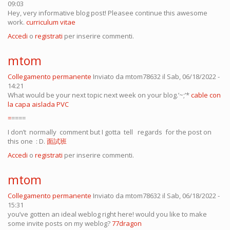
09:03
Hey, very informative blog post! Pleasee continue this awesome
work.
curriculum vitae
Accedi
o
registrati
per inserire commenti.
mtom
Collegamento permanente
Inviato da
mtom78632
il Sab, 06/18/2022 -
14:21
What would be your next topic next week on your blog.’~;’*
cable con
la capa aislada PVC
=
====
I don’t normally comment but I gotta tell regards for the post on
this one : D.
面試班
Accedi
o
registrati
per inserire commenti.
mtom
Collegamento permanente
Inviato da
mtom78632
il Sab, 06/18/2022 -
15:31
you’ve gotten an ideal weblog right here! would you like to make
some invite posts on my weblog?
77dragon