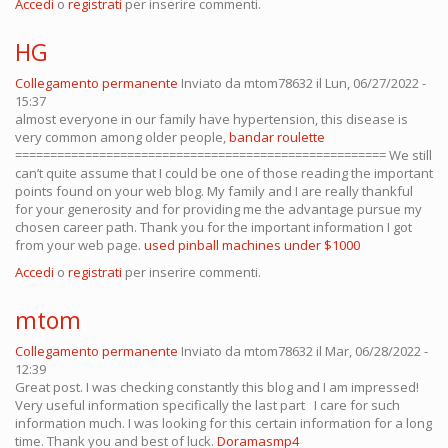
Accedi
o
registrati
per inserire commenti.
HG
Collegamento permanente
Inviato da
mtom78632
il Lun, 06/27/2022 -
15:37
almost everyone in our family have hypertension, this disease is
very common among older people,
bandar roulette
===================================================== We still
can’t quite assume that I could be one of those reading the important
points found on your web blog. My family and I are really thankful
for your generosity and for providing me the advantage pursue my
chosen career path. Thank you for the important information I got
from your web page.
used pinball machines under $1000
Accedi
o
registrati
per inserire commenti.
mtom
Collegamento permanente
Inviato da
mtom78632
il Mar, 06/28/2022 -
12:39
Great post. I was checking constantly this blog and I am impressed!
Very useful information specifically the last part I care for such
information much. I was looking for this certain information for a long
time. Thank you and best of luck.
Doramasmp4