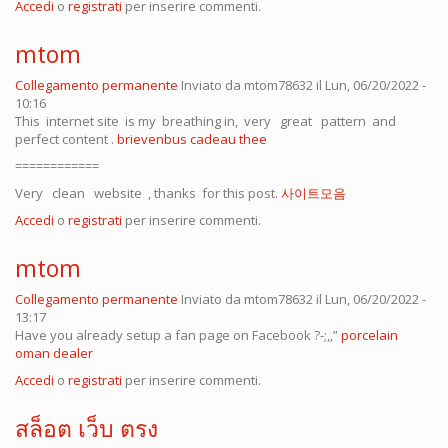
Accedi
o
registrati
per inserire commenti.
mtom
Collegamento permanente
Inviato da
mtom78632
il Lun, 06/20/2022 -
10:16
This internet site is my breathing in, very great pattern and
perfect content .
brievenbus cadeau thee
============
Very clean website , thanks for this post.
사이트모음
Accedi
o
registrati
per inserire commenti.
mtom
Collegamento permanente
Inviato da
mtom78632
il Lun, 06/20/2022 -
13:17
Have you already setup a fan page on Facebook ?-;,,”
porcelain
oman dealer
Accedi
o
registrati
per inserire commenti.
สล็อต เว็บ ตรง