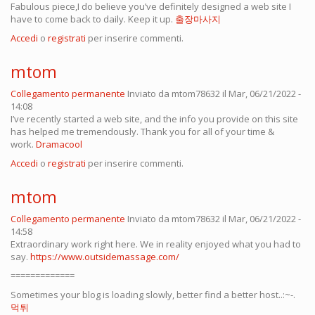
Fabulous piece,I do believe you’ve definitely designed a web site I
have to come back to daily. Keep it up.
출장마사지
Accedi
o
registrati
per inserire commenti.
mtom
Collegamento permanente
Inviato da
mtom78632
il Mar, 06/21/2022 -
14:08
I’ve recently started a web site, and the info you provide on this site
has helped me tremendously. Thank you for all of your time &
work.
Dramacool
Accedi
o
registrati
per inserire commenti.
mtom
Collegamento permanente
Inviato da
mtom78632
il Mar, 06/21/2022 -
14:58
Extraordinary work right here. We in reality enjoyed what you had to
say.
https://www.outsidemassage.com/
=============
Sometimes your blog is loading slowly, better find a better host..:~-.
먹튀