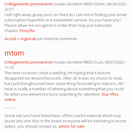
Collegamento permanente
Inviato da
mtom78632
il Dom, 06/26/2022 -
22:57
I will right away grasp your rss feed as I can not in finding your email
subscription hyperlink or e-newsletter service. Do you have any?
Please allow me recognize in order that I may just subscribe.
Thanks.
Pinoyflix
Accedi
o
registrati
per inserire commenti.
mtom
Collegamento permanente
Inviato da
mtom78632
il Lun, 06/27/2022 -
11:10
The next occasion I read a weblog, I’m hoping that it doesnt
disappoint me around brussels. After all, It was my choice to read,
but I just thought youd have some thing fascinating to express. All I
hear is really a number of whining about something that you could
fix when you werent too busy searching for attention.
buy rifles
online
---------
Great site you have listed here, offers useful material which may
assist any one Also in the event everyone will be intresting in escort
ladies, you should contact us.
ammo for sale