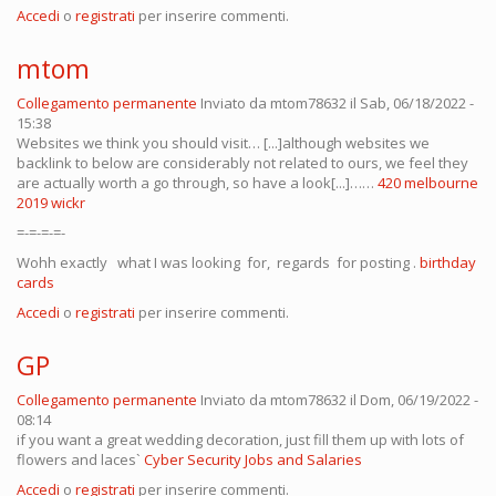
Accedi
o
registrati
per inserire commenti.
mtom
Collegamento permanente
Inviato da
mtom78632
il Sab, 06/18/2022 -
15:38
Websites we think you should visit… [...]although websites we
backlink to below are considerably not related to ours, we feel they
are actually worth a go through, so have a look[...]……
420 melbourne
2019 wickr
=-=-=-=-
Wohh exactly what I was looking for, regards for posting .
birthday
cards
Accedi
o
registrati
per inserire commenti.
GP
Collegamento permanente
Inviato da
mtom78632
il Dom, 06/19/2022 -
08:14
if you want a great wedding decoration, just fill them up with lots of
flowers and laces`
Cyber Security Jobs and Salaries
Accedi
o
registrati
per inserire commenti.