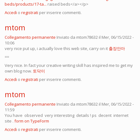
beds/products/17-ta...
raised beds</a></p>
Accedi
o
registrati
per inserire commenti.
mtom
Collegamento permanente
Inviato da
mtom78632
il Mer, 06/15/2022 -
10:06
very nice put up, i actually love this web site, carry on it
출장안마
==
Very nice. In fact your creative writing skill has inspired me to get my
own blog now.
토닥이
Accedi
o
registrati
per inserire commenti.
mtom
Collegamento permanente
Inviato da
mtom78632
il Mer, 06/15/2022 -
11:59
You have observed very interesting details ! ps decent internet
site .
form on TypeForm
Accedi
o
registrati
per inserire commenti.