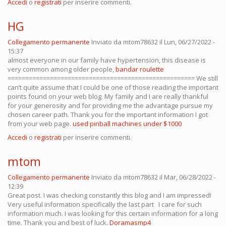
Accedi
o
registrati
per inserire commenti.
HG
Collegamento permanente
Inviato da
mtom78632
il Lun, 06/27/2022 -
15:37
almost everyone in our family have hypertension, this disease is
very common among older people,
bandar roulette
===================================================== We still
can’t quite assume that I could be one of those reading the important
points found on your web blog. My family and I are really thankful
for your generosity and for providing me the advantage pursue my
chosen career path. Thank you for the important information I got
from your web page.
used pinball machines under $1000
Accedi
o
registrati
per inserire commenti.
mtom
Collegamento permanente
Inviato da
mtom78632
il Mar, 06/28/2022 -
12:39
Great post. I was checking constantly this blog and I am impressed!
Very useful information specifically the last part I care for such
information much. I was looking for this certain information for a long
time. Thank you and best of luck.
Doramasmp4