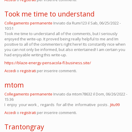
Took me time to understand
Collegamento permanente
Inviato da
Rumi123
il Sab, 06/25/2022 -
10:51
Took me time to understand all of the comments, but I seriously
enjoyed the write-up. It proved being really helpful to me and Im
positive to all of the commenters right here! Its constantly nice when
you can not only be informed, but also entertained! I am certain you
had enjoyable writing this write-up.
https://blaze-energy-pensacola-fl.business.site/
Accedi
o
registrati
per inserire commenti.
mtom
Collegamento permanente
Inviato da
mtom78632
il Dom, 06/26/2022 -
15:36
I enjoy your work , regards for all the informative posts .
Jitu99
Accedi
o
registrati
per inserire commenti.
Trantongray