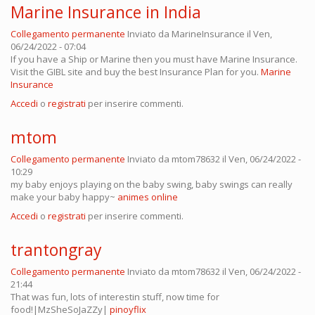
Marine Insurance in India
Collegamento permanente
Inviato da
MarineInsurance
il Ven,
06/24/2022 - 07:04
If you have a Ship or Marine then you must have Marine Insurance.
Visit the GIBL site and buy the best Insurance Plan for you.
Marine
Insurance
Accedi
o
registrati
per inserire commenti.
mtom
Collegamento permanente
Inviato da
mtom78632
il Ven, 06/24/2022 -
10:29
my baby enjoys playing on the baby swing, baby swings can really
make your baby happy~
animes online
Accedi
o
registrati
per inserire commenti.
trantongray
Collegamento permanente
Inviato da
mtom78632
il Ven, 06/24/2022 -
21:44
That was fun, lots of interestin stuff, now time for
food!|MzSheSoJaZZy|
pinoyflix