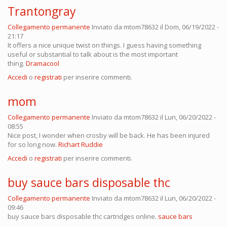
Trantongray
Collegamento permanente
Inviato da
mtom78632
il Dom, 06/19/2022 -
21:17
It offers a nice unique twist on things. I guess having something
useful or substantial to talk about is the most important
thing.
Dramacool
Accedi
o
registrati
per inserire commenti.
mom
Collegamento permanente
Inviato da
mtom78632
il Lun, 06/20/2022 -
08:55
Nice post, I wonder when crosby will be back. He has been injured
for so long now.
Richart Ruddie
Accedi
o
registrati
per inserire commenti.
buy sauce bars disposable thc
Collegamento permanente
Inviato da
mtom78632
il Lun, 06/20/2022 -
09:46
buy sauce bars disposable thc cartridges online.
sauce bars