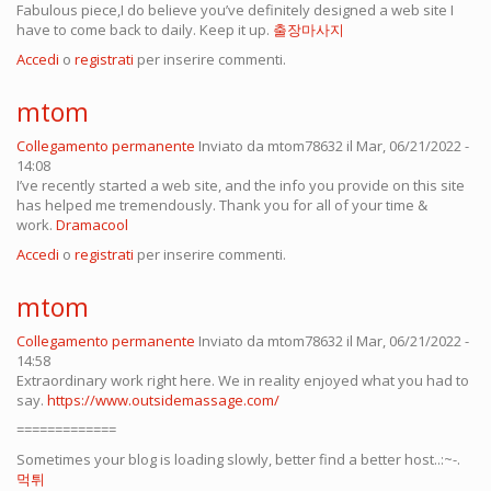
Fabulous piece,I do believe you’ve definitely designed a web site I
have to come back to daily. Keep it up.
출장마사지
Accedi
o
registrati
per inserire commenti.
mtom
Collegamento permanente
Inviato da
mtom78632
il Mar, 06/21/2022 -
14:08
I’ve recently started a web site, and the info you provide on this site
has helped me tremendously. Thank you for all of your time &
work.
Dramacool
Accedi
o
registrati
per inserire commenti.
mtom
Collegamento permanente
Inviato da
mtom78632
il Mar, 06/21/2022 -
14:58
Extraordinary work right here. We in reality enjoyed what you had to
say.
https://www.outsidemassage.com/
=============
Sometimes your blog is loading slowly, better find a better host..:~-.
먹튀