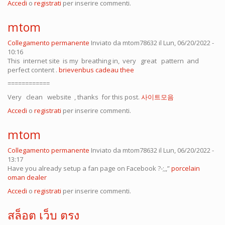
Accedi
o
registrati
per inserire commenti.
mtom
Collegamento permanente
Inviato da
mtom78632
il Lun, 06/20/2022 -
10:16
This internet site is my breathing in, very great pattern and
perfect content .
brievenbus cadeau thee
============
Very clean website , thanks for this post.
사이트모음
Accedi
o
registrati
per inserire commenti.
mtom
Collegamento permanente
Inviato da
mtom78632
il Lun, 06/20/2022 -
13:17
Have you already setup a fan page on Facebook ?-;,,”
porcelain
oman dealer
Accedi
o
registrati
per inserire commenti.
สล็อต เว็บ ตรง