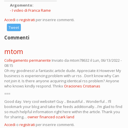
Argomento:
I video di Franca Rame
Accedi
o
registrati
per inserire commenti.
Tweet
Commenti
mtom
Collegamento permanente
Inviato da
mtom78632
il Lun, 06/13/2022 -
08:15
Oh my goodness! a fantastic article dude. Appreciate it However My
business is experiencing problem with ur rss . Don’t know why Can
not join it. Is there anyone acquiring identical rss problem? Anyone
who knows kindly respond. Thnkx
Oraciones Cristianas
===
Good day. Very cool website!! Guy .. Beautiful .. Wonderful .. I’ll
bookmark your blog and take the feeds additionally…I’m glad to find
so much helpful information right here within the article. Thank you
for sharing…
owner financed ozark land
Accedi
o
registrati
per inserire commenti.