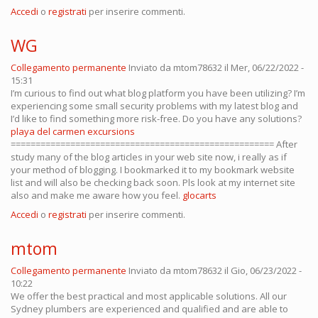
Accedi
o
registrati
per inserire commenti.
WG
Collegamento permanente
Inviato da
mtom78632
il Mer, 06/22/2022 -
15:31
I’m curious to find out what blog platform you have been utilizing? I’m
experiencing some small security problems with my latest blog and
I’d like to find something more risk-free. Do you have any solutions?
playa del carmen excursions
===================================================== After
study many of the blog articles in your web site now, i really as if
your method of blogging. I bookmarked it to my bookmark website
list and will also be checking back soon. Pls look at my internet site
also and make me aware how you feel.
glocarts
Accedi
o
registrati
per inserire commenti.
mtom
Collegamento permanente
Inviato da
mtom78632
il Gio, 06/23/2022 -
10:22
We offer the best practical and most applicable solutions. All our
Sydney plumbers are experienced and qualified and are able to