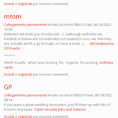
Accedi
o
registrati
per inserire commenti.
mtom
Collegamento permanente
Inviato da
mtom78632
il Sab, 06/18/2022 -
15:38
Websites we think you should visit… [...]although websites we
backlink to below are considerably not related to ours, we feel they
are actually worth a go through, so have a look[...]……
420 melbourne
2019 wickr
=-=-=-=-
Wohh exactly what I was looking for, regards for posting .
birthday
cards
Accedi
o
registrati
per inserire commenti.
GP
Collegamento permanente
Inviato da
mtom78632
il Dom, 06/19/2022 -
08:14
if you want a great wedding decoration, just fill them up with lots of
flowers and laces`
Cyber Security Jobs and Salaries
Accedi
o
registrati
per inserire commenti.