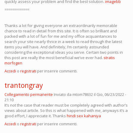
quickly assess your problem and find the best solution.
imagebb
============
Thanks a lot for giving everyone an extraordinarily memorable
chance to read in detail from this site. It is often so brilliant and
packed with a lot of fun for me and my office acquaintances to
search your site nearly thrice in a week to read through the latest
items you will have. And definitely, I’m certainly astounded
considering the exceptional ideas you serve. Certain two points in
this post are really the most beneficial we’ve ever had.
stratis
morfogen
Accedi
o
registrati
per inserire commenti.
trantongray
Collegamento permanente
Inviato da
mtom78632
il Gio, 06/23/2022 -
21:10
It’s not the case that reader must be completely agreed with author’s
views about article. So this is what happened with me, anyways it’s a
good effort, I appreciate it. Thanks
hindi sex kahaniya
Accedi
o
registrati
per inserire commenti.