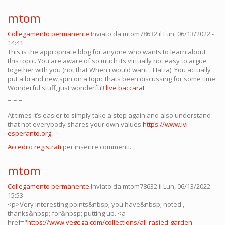
mtom
Collegamento permanente
Inviato da
mtom78632
il Lun, 06/13/2022 -
14:41
This is the appropriate blog for anyone who wants to learn about
this topic. You are aware of so much its virtually not easy to argue
together with you (not that When i would want…HaHa). You actually
put a brand new spin on a topic thats been discussing for some time.
Wonderful stuff, just wonderful!
live baccarat
=-=-=-
At times it’s easier to simply take a step again and also understand
that not everybody shares your own values
https://www.ivi-
esperanto.org
Accedi
o
registrati
per inserire commenti.
mtom
Collegamento permanente
Inviato da
mtom78632
il Lun, 06/13/2022 -
15:53
<p>Very interesting points&nbsp; you have&nbsp; noted ,
thanks&nbsp; for&nbsp; putting up. <a
href="
https://www.vegega.com/collections/all-rasied-garden-