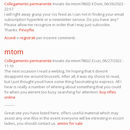
Collegamento permanente
Inviato da
mtom78632
il Dom, 06/26/2022 -
22:57
I will right away grasp your rss feed as I can not in finding your email
subscription hyperlink or e-newsletter service. Do you have any?
Please allow me recognize in order that I may just subscribe.
Thanks.
Pinoyflix
Accedi
o
registrati
per inserire commenti.
mtom
Collegamento permanente
Inviato da
mtom78632
il Lun, 06/27/2022 -
11:10
The next occasion I read a weblog, I’m hoping that it doesnt
disappoint me around brussels. After all, It was my choice to read,
but I just thought youd have some thing fascinating to express. All I
hear is really a number of whining about something that you could
fix when you werent too busy searching for attention.
buy rifles
online
---------
Great site you have listed here, offers useful material which may
assist any one Also in the event everyone will be intresting in escort
ladies, you should contact us.
ammo for sale