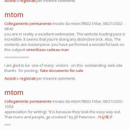
Accedi
o
registrati
per inserire commenti.
mtom
Collegamento permanente
Inviato da
mtom78632
il Mar, 06/21/2022 -
08:42
you are in reality a excellent webmaster. The website loading pace is
incredible. It seems that you’re doing any distinctive trick. Also, The
contents are masterpiece. you have performed a wonderful task on
this subject!
sinterklaas cadeau man
============
I am glad to be one of many visitors on this outstanding web site
thanks for posting .
fake documents for sale
Accedi
o
registrati
per inserire commenti.
mtom
Collegamento permanente
Inviato da
mtom78632
il Mar, 06/21/2022 -
10:54
appreciation for writing!. “It is because they took the easy way out,
That rivers and people, go crooked.” by Jill Peterson..
가상축구
===