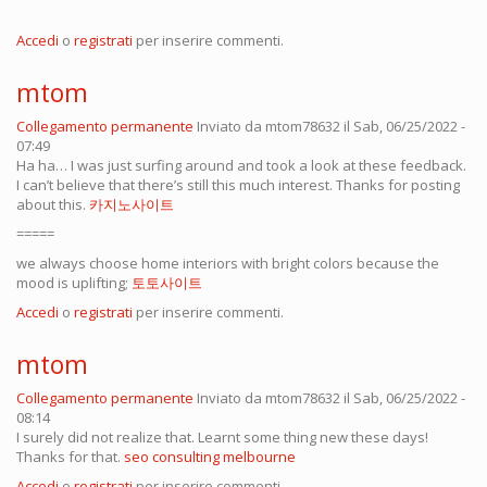
Accedi
o
registrati
per inserire commenti.
mtom
Collegamento permanente
Inviato da
mtom78632
il Sab, 06/25/2022 -
07:49
Ha ha… I was just surfing around and took a look at these feedback.
I can’t believe that there’s still this much interest. Thanks for posting
about this.
카지노사이트
=====
we always choose home interiors with bright colors because the
mood is uplifting;
토토사이트
Accedi
o
registrati
per inserire commenti.
mtom
Collegamento permanente
Inviato da
mtom78632
il Sab, 06/25/2022 -
08:14
I surely did not realize that. Learnt some thing new these days!
Thanks for that.
seo consulting melbourne
Accedi
o
registrati
per inserire commenti.