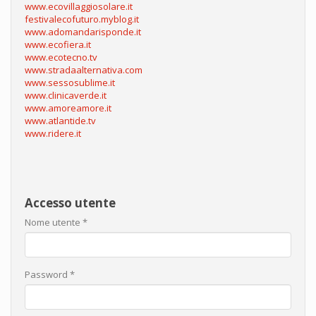
www.ecovillaggiosolare.it
festivalecofuturo.myblog.it
www.adomandarisponde.it
www.ecofiera.it
www.ecotecno.tv
www.stradaalternativa.com
www.sessosublime.it
www.clinicaverde.it
www.amoreamore.it
www.atlantide.tv
www.ridere.it
Accesso utente
Nome utente
*
Password
*