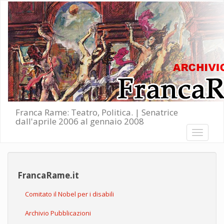
Salta al contenuto principale
Franca Rame: Teatro, Politica. | Senatrice
dall'aprile 2006 al gennaio 2008
Toggle
navigati
FrancaRame.it
Comitato il Nobel per i disabili
Archivio Pubblicazioni