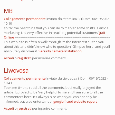
MB
Collegamento permanente
Inviato da
mtom78632
il Dom, 06/19/2022 -
10:10
so far the best thing that you can do to market some stuffs is article
marketing. it is very effective in reaching potential customers’
Judi
Online
=====================================================
This web-site is often a walk-through its the internet it suited you
about this and didn’t know who to question. Glimpse here, and you’ll
absolutely discover it.
Security camera Installation
Accedi
o
registrati
per inserire commenti.
Liwovosa
Collegamento permanente
Inviato da
Liwovosa
il Dom, 06/19/2022 -
18:43
Took me time to read all the comments, but I really enjoyed the
article. It proved to be Very helpful to me and I am sure to all the
commenters here! It’s always nice when you can not only be
informed, but also entertained!
google fraud website report
Accedi
o
registrati
per inserire commenti.