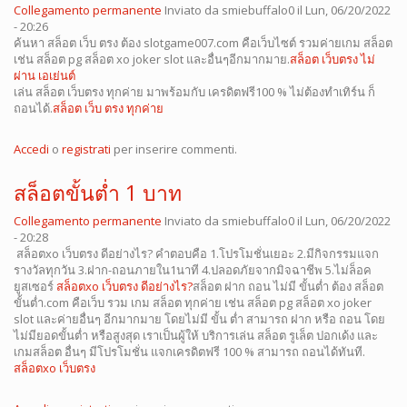
Collegamento permanente
Inviato da
smiebuffalo0
il Lun, 06/20/2022
- 20:26
ค้นหา สล็อต เว็บ ตรง ต้อง slotgame007.com คือเว็บไซต์ รวมค่ายเกม สล็อต
เช่น สล็อต pg สล็อต xo joker slot และอื่นๆอีกมากมาย.
สล็อต เว็บตรง ไม่
ผ่าน เอเย่นต์
เล่น สล็อต เว็บตรง ทุกค่าย มาพร้อมกับ เครดิตฟรี100 % ไม่ต้องทำเทิร์น ก็
ถอนได้.
สล็อต เว็บ ตรง ทุกค่าย
Accedi
o
registrati
per inserire commenti.
สล็อตขั้นต่ำ 1 บาท
Collegamento permanente
Inviato da
smiebuffalo0
il Lun, 06/20/2022
- 20:28
สล็อตxo เว็บตรง ดีอย่างไร? คำตอบคือ 1.โปรโมชั่นเยอะ 2.มีกิจกรรมแจก
รางวัลทุกวัน 3.ฝาก-ถอนภายใน1นาที 4.ปลอดภัยจากมิจฉาชีพ 5.ไม่ล็อค
ยูสเซอร์
สล็อตxo เว็บตรง ดีอย่างไร?
สล็อต ฝาก ถอน ไม่มี ขั้นต่ำ ต้อง สล็อต
ขั้นต่ำ.com คือเว็บ รวม เกม สล็อต ทุกค่าย เช่น สล็อต pg สล็อต xo joker
slot และค่ายอื่นๆ อีกมากมาย โดยไม่มี ขั้น ต่ำ สามารถ ฝาก หรือ ถอน โดย
ไม่มียอดขั้นต่ำ หรือสูงสุด เราเป็นผู้ให้ บริการเล่น สล็อต รูเล็ต ปอกเด้ง และ
เกมสล็อต อื่นๆ มีโปรโมชั่น แจกเครดิตฟรี 100 % สามารถ ถอนได้ทันที.
สล็อตxo เว็บตรง