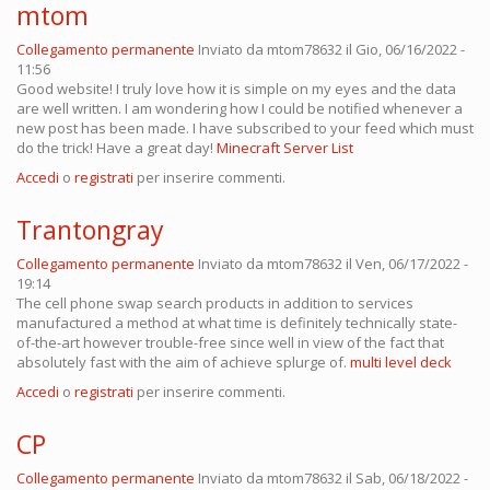
mtom
Collegamento permanente
Inviato da
mtom78632
il Gio, 06/16/2022 -
11:56
Good website! I truly love how it is simple on my eyes and the data
are well written. I am wondering how I could be notified whenever a
new post has been made. I have subscribed to your feed which must
do the trick! Have a great day!
Minecraft Server List
Accedi
o
registrati
per inserire commenti.
Trantongray
Collegamento permanente
Inviato da
mtom78632
il Ven, 06/17/2022 -
19:14
The cell phone swap search products in addition to services
manufactured a method at what time is definitely technically state-
of-the-art however trouble-free since well in view of the fact that
absolutely fast with the aim of achieve splurge of.
multi level deck
Accedi
o
registrati
per inserire commenti.
CP
Collegamento permanente
Inviato da
mtom78632
il Sab, 06/18/2022 -