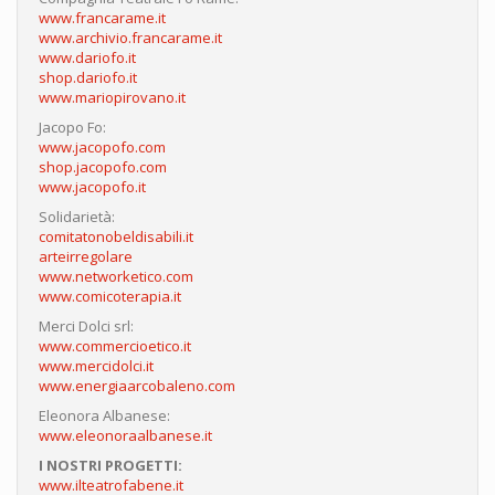
www.francarame.it
www.archivio.francarame.it
www.dariofo.it
shop.dariofo.it
www.mariopirovano.it
Jacopo Fo:
www.jacopofo.com
shop.jacopofo.com
www.jacopofo.it
Solidarietà:
comitatonobeldisabili.it
arteirregolare
www.networketico.com
www.comicoterapia.it
Merci Dolci srl:
www.commercioetico.it
www.mercidolci.it
www.energiaarcobaleno.com
Eleonora Albanese:
www.eleonoraalbanese.it
I NOSTRI PROGETTI:
www.ilteatrofabene.it