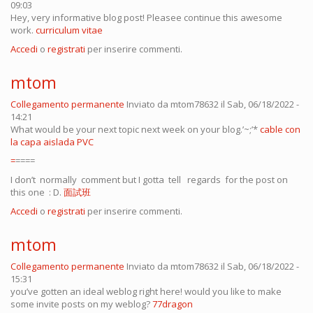
09:03
Hey, very informative blog post! Pleasee continue this awesome
work.
curriculum vitae
Accedi
o
registrati
per inserire commenti.
mtom
Collegamento permanente
Inviato da
mtom78632
il Sab, 06/18/2022 -
14:21
What would be your next topic next week on your blog.’~;’*
cable con
la capa aislada PVC
=
====
I don’t normally comment but I gotta tell regards for the post on
this one : D.
面試班
Accedi
o
registrati
per inserire commenti.
mtom
Collegamento permanente
Inviato da
mtom78632
il Sab, 06/18/2022 -
15:31
you’ve gotten an ideal weblog right here! would you like to make
some invite posts on my weblog?
77dragon