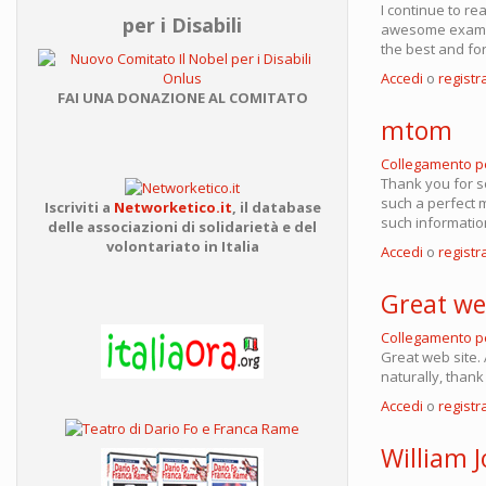
I continue to rea
per i Disabili
awesome example.
the best and for
Accedi
o
registra
FAI UNA DONAZIONE AL COMITATO
mtom
Collegamento 
Thank you for so
such a perfect m
Iscriviti a
Networketico.it
,
il database
such informatio
delle associazioni
di solidarietà e del
volontariato in Italia
Accedi
o
registra
Great web
Collegamento 
Great web site. 
naturally, thank
Accedi
o
registra
William 