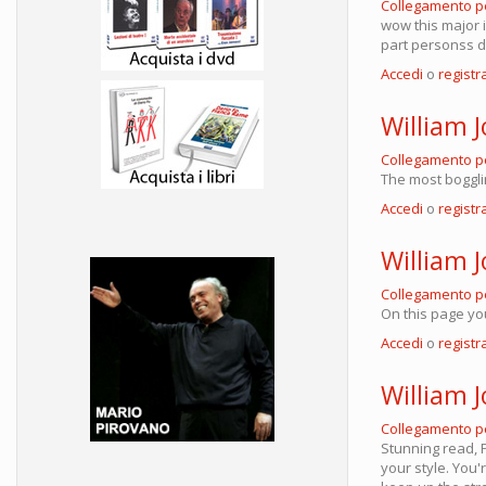
Collegamento 
wow this major i
part personss d
Accedi
o
registra
William 
Collegamento 
The most bogglin
Accedi
o
registra
William 
Collegamento 
On this page yo
Accedi
o
registra
William 
Collegamento 
Stunning read, P
your style. You'