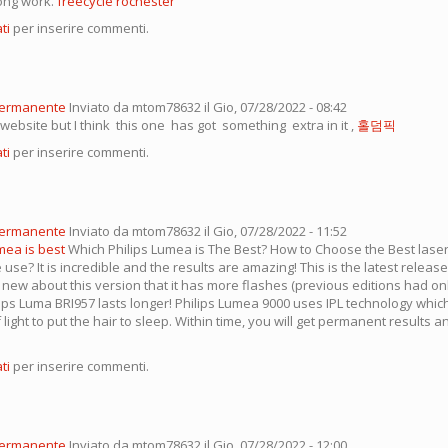
ong work.
freecycle rochester
ti
per inserire commenti.
permanente
Inviato da
mtom78632
il Gio, 07/28/2022 - 08:42
of website but I think this one has got something extra in it ,
홀덤픽
ti
per inserire commenti.
permanente
Inviato da
mtom78632
il Gio, 07/28/2022 - 11:52
mea is best
Which Philips Lumea is The Best? How to Choose the Best laser
use? It is incredible and the results are amazing! This is the latest releas
 new about this version that it has more flashes (previous editions had onl
ips Luma BRI957 lasts longer! Philips Lumea 9000 uses IPL technology whi
 light to put the hair to sleep. Within time, you will get permanent results 
ti
per inserire commenti.
permanente
Inviato da
mtom78632
il Gio, 07/28/2022 - 12:00