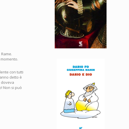
a Rame.
to momento.
ente con tutti
anno detto è
e doveva
o! Non si può