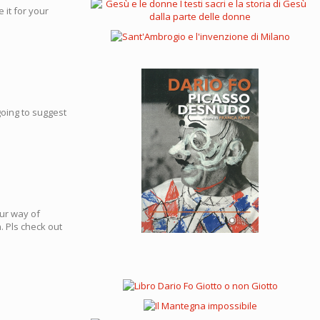
 it for your
going to suggest
our way of
. Pls check out