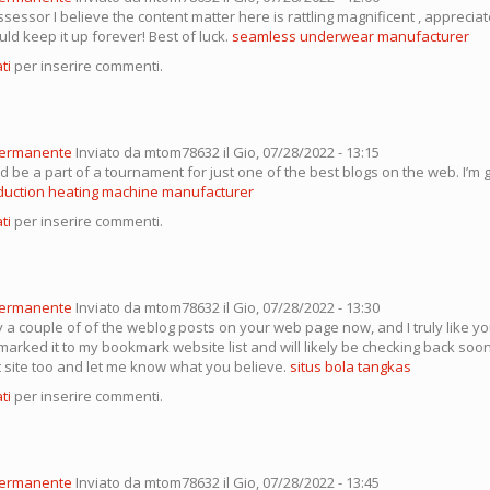
ssessor I believe the content matter here is rattling magnificent , appreciate
uld keep it up forever! Best of luck.
seamless underwear manufacturer
ti
per inserire commenti.
permanente
Inviato da
mtom78632
il Gio, 07/28/2022 - 13:15
d be a part of a tournament for just one of the best blogs on the web. I’m 
duction heating machine manufacturer
ti
per inserire commenti.
permanente
Inviato da
mtom78632
il Gio, 07/28/2022 - 13:30
y a couple of of the weblog posts on your web page now, and I truly like y
marked it to my bookmark website list and will likely be checking back soon
 site too and let me know what you believe.
situs bola tangkas
ti
per inserire commenti.
permanente
Inviato da
mtom78632
il Gio, 07/28/2022 - 13:45