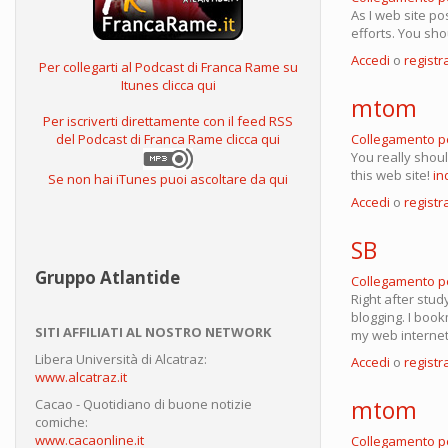
As I web site po
efforts. You sho
Accedi
o
registra
Per collegarti al Podcast di Franca Rame su
Itunes clicca qui
mtom
Per iscriverti direttamente con il feed RSS
Collegamento 
del Podcast di Franca Rame clicca qui
You really shoul
this web site!
in
Se non hai iTunes puoi ascoltare da qui
Accedi
o
registra
SB
Gruppo Atlantide
Collegamento 
Right after stud
blogging. I book
SITI AFFILIATI AL NOSTRO NETWORK
my web internet
Libera Università di Alcatraz:
Accedi
o
registra
www.alcatraz.it
mtom
Cacao - Quotidiano di buone notizie
comiche:
www.cacaonline.it
Collegamento 