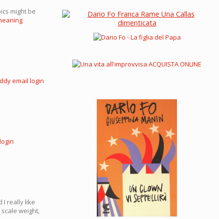
pics might be
 meaning
ddy email login
login
I really like
l scale weight,