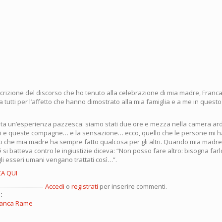
scrizione del discorso che ho tenuto alla celebrazione di mia madre, Franc
 tutti per l’affetto che hanno dimostrato alla mia famiglia e a me in ques
stata un’esperienza pazzesca: siamo stati due ore e mezza nella camera ard
i e queste compagne… e la sensazione… ecco, quello che le persone mi h
to che mia madre ha sempre fatto qualcosa per gli altri. Quando mia madr
si batteva contro le ingiustizie diceva: “Non posso fare altro: bisogna farl
li esseri umani vengano trattati così…”.
CA QUI
Accedi
o
registrati
per inserire commenti.
:
Franca Rame