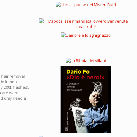
 hair removal
e in lumea
y 200k flashes).
ch are warm
and only need a