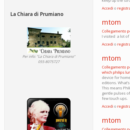
keep up the str
Accedi
o
registra
La Chiara di Prumiano
mtom
Collegamento 
I visited a lot 
Accedi
o
registra
mtom
Per info: "La Chiara di Prumiano"
055-8075727
Collegamento 
which philips lu
device for home 
editions. What’s
This means Phil
gentle pulses of
few touch ups.
Accedi
o
registra
mtom
Collegamento 