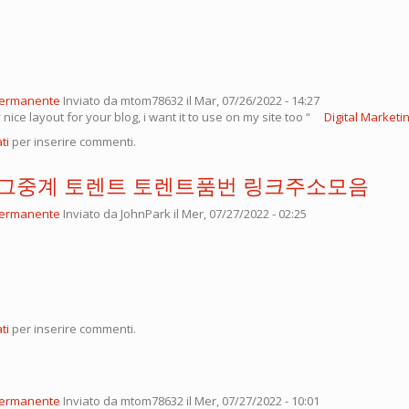
permanente
Inviato da
mtom78632
il Mar, 07/26/2022 - 14:27
nice layout for your blog, i want it to use on my site too “
Digital Marketi
ti
per inserire commenti.
그중계 토렌트 토렌트품번 링크주소모음
permanente
Inviato da
JohnPark
il Mer, 07/27/2022 - 02:25
ti
per inserire commenti.
permanente
Inviato da
mtom78632
il Mer, 07/27/2022 - 10:01