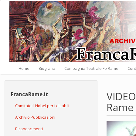
Salta al contenuto principale
Home
Biografia
Compagnia Teatrale Fo Rame
Cont
VIDEO:
FrancaRame.it
Rame
Comitato il Nobel per i disabili
Archivio Pubblicazioni
Riconoscimenti