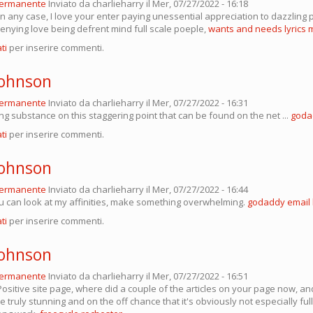
permanente
Inviato da
charlieharry
il Mer, 07/27/2022 - 16:18
n any case, I love your enter paying unessential appreciation to dazzling 
enying love being defrent mind full scale poeple,
wants and needs lyrics
ti
per inserire commenti.
Johnson
permanente
Inviato da
charlieharry
il Mer, 07/27/2022 - 16:31
g substance on this staggering point that can be found on the net ...
goda
ti
per inserire commenti.
Johnson
permanente
Inviato da
charlieharry
il Mer, 07/27/2022 - 16:44
u can look at my affinities, make something overwhelming.
godaddy email 
ti
per inserire commenti.
Johnson
permanente
Inviato da
charlieharry
il Mer, 07/27/2022 - 16:51
ositive site page, where did a couple of the articles on your page now, and 
re truly stunning and on the off chance that it's obviously not especially ful