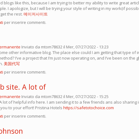
d blogs like this, because I am trying to better my ability to write great articl
 I apologize, but I will be trying your style of writing in my work(if possibl
get the rest.
메이저사이트
ti
per inserire commenti.
permanente
Inviato da
mtom78632
il Mer, 07/27/2022 - 13:23
me other informative blog. The place else could I am getting that type of in
ethod? I’ve a project that I’m just now operating on, and I’ve been on the g
n.
美国代写
ti
per inserire commenti.
 site. A lot of
permanente
Inviato da
mtom78632
il Mer, 07/27/2022 - 15:25
A lot of helpful info here. I am sending it to a few friends ans also sharing 
 you to your effort! Pristina Hotels
https://safetotochoice.com
ti
per inserire commenti.
Johnson