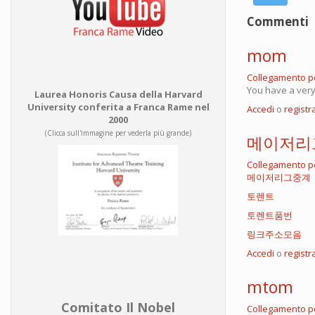
Commenti
mom
Collegamento 
You have a very 
Laurea Honoris Causa della Harvard
University conferita a Franca Rame nel
Accedi
o
registra
2000
(Clicca sull'immagine per vederla più grande)
메이저리
Collegamento 
메이저리그중계
토렌트
토렌트품번
링크주소모음
Accedi
o
registra
mtom
Comitato Il Nobel
Collegamento 