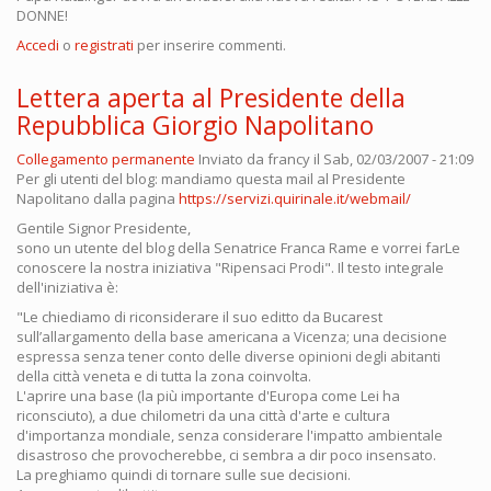
DONNE!
Accedi
o
registrati
per inserire commenti.
Lettera aperta al Presidente della
Repubblica Giorgio Napolitano
Collegamento permanente
Inviato da
francy
il Sab, 02/03/2007 - 21:09
Per gli utenti del blog: mandiamo questa mail al Presidente
Napolitano dalla pagina
https://servizi.quirinale.it/webmail/
Gentile Signor Presidente,
sono un utente del blog della Senatrice Franca Rame e vorrei farLe
conoscere la nostra iniziativa "Ripensaci Prodi". Il testo integrale
dell'iniziativa è:
"Le chiediamo di riconsiderare il suo editto da Bucarest
sull’allargamento della base americana a Vicenza; una decisione
espressa senza tener conto delle diverse opinioni degli abitanti
della città veneta e di tutta la zona coinvolta.
L'aprire una base (la più importante d'Europa come Lei ha
riconsciuto), a due chilometri da una città d'arte e cultura
d'importanza mondiale, senza considerare l'impatto ambientale
disastroso che provocherebbe, ci sembra a dir poco insensato.
La preghiamo quindi di tornare sulle sue decisioni.