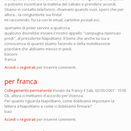
ci potremo incontrare la mattina del sabato e prendere accordi.
Stiamo in contatto telefonico. chiamami quando vuoi. spero che per
allora... la congiuntivite sia finita!
mi raccomndo, forza con le email, cartoline postali ecc.
speriamo di poter servire a qualcosa.
qualcuno dovrebbe inviare il nostro appello "campagna ripensaci
prodi", al presidente Napolitano. è bene che anche lui sia a
conoscenza di quanto stiamo facendo e della mobilitazione
popolare che abbiamo messo in piedi.
bacioni
franca
Accedi
o
registrati
per inserire commenti.
per franca
Collegamento permanente
Inviato da
francy
il Sab, 02/03/2007 - 15:05
Ok, allora ci mettiamo d'accordo per Vicenza.
Per quanto riguarda Napolitano, come dobbiamo impostare la
lettera a Napolitano e come ci dobbiamo firmare?
baci
Accedi
o
registrati
per inserire commenti.