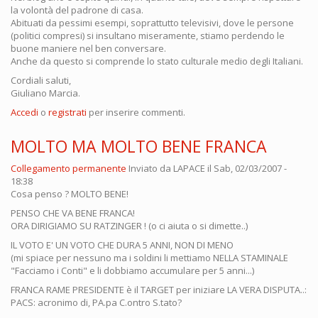
la volontà del padrone di casa.
Abituati da pessimi esempi, soprattutto televisivi, dove le persone
(politici compresi) si insultano miseramente, stiamo perdendo le
buone maniere nel ben conversare.
Anche da questo si comprende lo stato culturale medio degli Italiani.
Cordiali saluti,
Giuliano Marcia.
Accedi
o
registrati
per inserire commenti.
MOLTO MA MOLTO BENE FRANCA
Collegamento permanente
Inviato da
LAPACE
il Sab, 02/03/2007 -
18:38
Cosa penso ? MOLTO BENE!
PENSO CHE VA BENE FRANCA!
ORA DIRIGIAMO SU RATZINGER ! (o ci aiuta o si dimette..)
IL VOTO E' UN VOTO CHE DURA 5 ANNI, NON DI MENO
(mi spiace per nessuno ma i soldini li mettiamo NELLA STAMINALE
"Facciamo i Conti" e li dobbiamo accumulare per 5 anni...)
FRANCA RAME PRESIDENTE è il TARGET per iniziare LA VERA DISPUTA..:
PACS: acronimo di, PA.pa C.ontro S.tato?