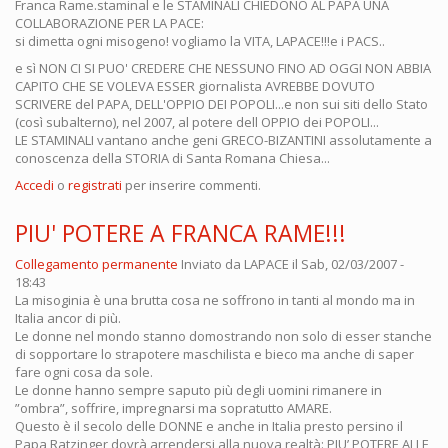
Franca Rame.staminal e le STAMINALI CHIEDONO AL PAPA UNA
COLLABORAZIONE PER LA PACE:
si dimetta ogni misogeno! vogliamo la VITA, LAPACE!!!e i PACS..
e sì NON CI SI PUO' CREDERE CHE NESSUNO FINO AD OGGI NON ABBIA
CAPITO CHE SE VOLEVA ESSER giornalista AVREBBE DOVUTO
SCRIVERE del PAPA, DELL'OPPIO DEI POPOLI...e non sui siti dello Stato
(così subalterno), nel 2007, al potere dell OPPIO dei POPOLI...
LE STAMINALI vantano anche geni GRECO-BIZANTINI assolutamente a
conoscenza della STORIA di Santa Romana Chiesa...
Accedi
o
registrati
per inserire commenti.
PIU' POTERE A FRANCA RAME!!!
Collegamento permanente
Inviato da
LAPACE
il Sab, 02/03/2007 -
18:43
La misoginia è una brutta cosa ne soffrono in tanti al mondo ma in
Italia ancor di più.
Le donne nel mondo stanno domostrando non solo di esser stanche
di sopportare lo strapotere maschilista e bieco ma anche di saper
fare ogni cosa da sole.
Le donne hanno sempre saputo più degli uomini rimanere in
”ombra”, soffrire, impregnarsi ma sopratutto AMARE.
Questo è il secolo delle DONNE e anche in Italia presto persino il
Papa Ratzinger dovrà arrendersi alla nuova realtà: PIU’ POTERE ALLE