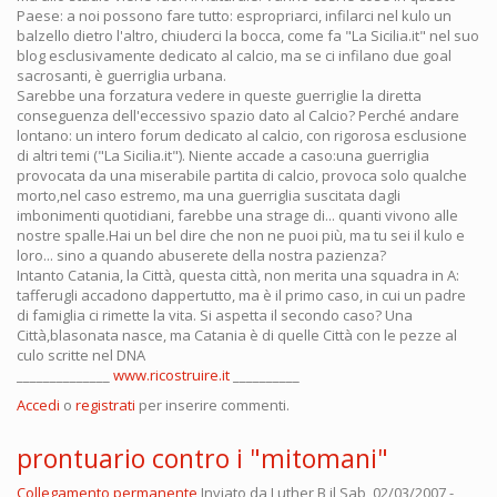
Paese: a noi possono fare tutto: espropriarci, infilarci nel kulo un
balzello dietro l'altro, chiuderci la bocca, come fa "La Sicilia.it" nel suo
blog esclusivamente dedicato al calcio, ma se ci infilano due goal
sacrosanti, è guerriglia urbana.
Sarebbe una forzatura vedere in queste guerriglie la diretta
conseguenza dell'eccessivo spazio dato al Calcio? Perché andare
lontano: un intero forum dedicato al calcio, con rigorosa esclusione
di altri temi ("La Sicilia.it"). Niente accade a caso:una guerriglia
provocata da una miserabile partita di calcio, provoca solo qualche
morto,nel caso estremo, ma una guerriglia suscitata dagli
imbonimenti quotidiani, farebbe una strage di... quanti vivono alle
nostre spalle.Hai un bel dire che non ne puoi più, ma tu sei il kulo e
loro... sino a quando abuserete della nostra pazienza?
Intanto Catania, la Città, questa città, non merita una squadra in A:
tafferugli accadono dappertutto, ma è il primo caso, in cui un padre
di famiglia ci rimette la vita. Si aspetta il secondo caso? Una
Città,blasonata nasce, ma Catania è di quelle Città con le pezze al
culo scritte nel DNA
______________
www.ricostruire.it
__________
Accedi
o
registrati
per inserire commenti.
prontuario contro i "mitomani"
Collegamento permanente
Inviato da
Luther B
il Sab, 02/03/2007 -