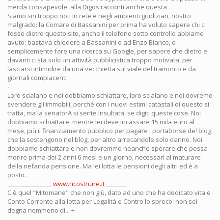
merda consapevole: alla Digos racconti anche questa
Siamo sin troppo noti in rete e negli ambienti giudiziari, nostro
malgrado: la Comare di Bassanini per prima ha voluto sapere chi ci
fosse dietro questo sito, anche il telefono sotto controllo abbiamo
avuto: bastava chiedere a Bassanini o ad Enzo Bianco, o
semplicemente fare una ricerca su Google, per sapere che dietro e
davanti ci sta solo un'attività pubblicistica troppo motivata, per
lasciarsi intimidire da una vecchietta sul viale del tramonto e da
giornali compiacenti
-
Loro scialano e noi dobbiamo schiattare, loro scialano e noi dovremo
svendere gli immobili, perché con i nuovi estimi catastali di questo si
tratta, ma la senatorA si sente insultata, se digiti queste cose. Noi
dobbiamo schiattare, mentre lei deve incassare 15 mila euro al
mese, più il finanziamento pubblico per pagare i portaborse del blog,
che la sostengono nel blog, per altro arrecandole solo danno. Noi
dobbiamo schiattare e non dovremmo neanche sperare che possa
morire prima dei 2 anni 6 mesi e un giorno, necessari al maturare
della nefanda pensione. Ma lei lotta le pensioni degli altri ed è a
posto.
_______________
www.ricostruire.it
_______
C'è quel "Mitomane" che non giù, dato ad uno che ha dedicato vita e
Conto Corrente alla lotta per Legalità e Contro lo spreco: non sei
degna nemmeno di... +