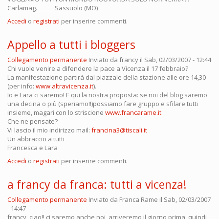
Carlamag. _____ Sassuolo (MO)
Accedi
o
registrati
per inserire commenti.
Appello a tutti i bloggers
Collegamento permanente
Inviato da
francy
il Sab, 02/03/2007 - 12:44
Chi vuole venire a difendere la pace a Vicenza il 17 febbraio?
La manifestazione partirà dal piazzale della stazione alle ore 14,30
(per info:
www.altravicenza.it
).
Io e Lara ci saremo! E qui la nostra proposta: se noi del blog saremo
una decina o più (speriamo!!)possiamo fare gruppo e sfilare tutti
insieme, magari con lo striscione
www.francarame.it
Che ne pensate?
Vi lascio il mio indirizzo mail:
francina3@tiscali.it
Un abbraccio a tutti
Francesca e Lara
Accedi
o
registrati
per inserire commenti.
a francy da franca: tutti a vicenza!
Collegamento permanente
Inviato da
Franca Rame
il Sab, 02/03/2007
- 14:47
francy, ciao!! ci saremo anche noi, arriveremo il giorno prima, quindi