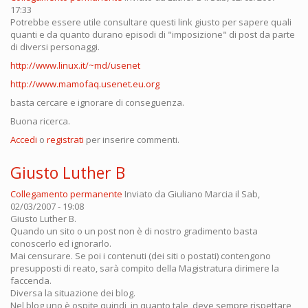
17:33
Potrebbe essere utile consultare questi link giusto per sapere quali
quanti e da quanto durano episodi di "imposizione" di post da parte
di diversi personaggi.
http://www.linux.it/~md/usenet
http://www.mamofaq.usenet.eu.org
basta cercare e ignorare di conseguenza.
Buona ricerca.
Accedi
o
registrati
per inserire commenti.
Giusto Luther B
Collegamento permanente
Inviato da
Giuliano Marcia
il Sab,
02/03/2007 - 19:08
Giusto Luther B.
Quando un sito o un post non è di nostro gradimento basta
conoscerlo ed ignorarlo.
Mai censurare. Se poi i contenuti (dei siti o postati) contengono
presupposti di reato, sarà compito della Magistratura dirimere la
faccenda.
Diversa la situazione dei blog.
Nel blog uno è ospite quindi, in quanto tale, deve sempre rispettare