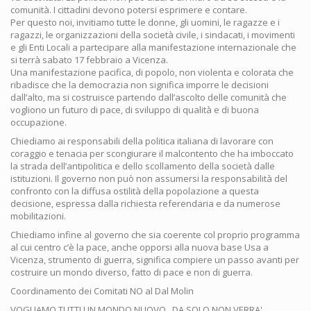
comunità. I cittadini devono potersi esprimere e contare.
Per questo noi, invitiamo tutte le donne, gli uomini, le ragazze e i
ragazzi, le organizzazioni della società civile, i sindacati, i movimenti
e gli Enti Locali a partecipare alla manifestazione internazionale che
si terrà sabato 17 febbraio a Vicenza.
Una manifestazione pacifica, di popolo, non violenta e colorata che
ribadisce che la democrazia non significa imporre le decisioni
dall’alto, ma si costruisce partendo dall’ascolto delle comunità che
vogliono un futuro di pace, di sviluppo di qualità e di buona
occupazione.
Chiediamo ai responsabili della politica italiana di lavorare con
coraggio e tenacia per scongiurare il malcontento che ha imboccato
la strada dell’antipolitica e dello scollamento della società dalle
istituzioni. Il governo non può non assumersi la responsabilità del
confronto con la diffusa ostilità della popolazione a questa
decisione, espressa dalla richiesta referendaria e da numerose
mobilitazioni.
Chiediamo infine al governo che sia coerente col proprio programma
al cui centro c’è la pace, anche opporsi alla nuova base Usa a
Vicenza, strumento di guerra, significa compiere un passo avanti per
costruire un mondo diverso, fatto di pace e non di guerra.
Coordinamento dei Comitati NO al Dal Molin
VOGLIAMO TUTTI UN MONDO NUOVO...DA SOLO NON VERRA'...