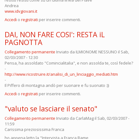
resisti resisti come su un'ultima linea del Piave
Andrea
www.idvgiovani.it
Accedi
o
registrati
per inserire commenti.
DAI, NON FARE COSI': RESTA iL
PAGNOTTA
Collegamento permanente
Inviato da
ILMIONOME NESSUNO
il Sab,
02/03/2007 - 12:30
Pensa, ha assoldato "Comincialitalia", e non assolda te, così fedele?
-
http://www.ricostruire.it/analisi_di_un_linciaggio_mediati.htm
-
Il Piffero di montagna andò per suonare e fu suonato :))
Accedi
o
registrati
per inserire commenti.
"valuto se lasciare il senato"
Collegamento permanente
Inviato da
CarlaMag
il Sab, 02/03/2007 -
11:59
Carissima preziosissima Franca
ho appena letto la "Intervista a Franca Rame