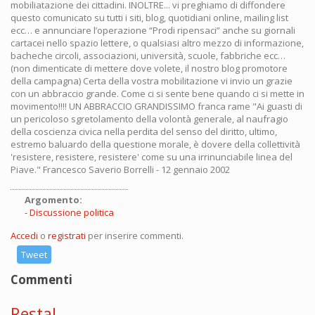
mobiliatazione dei cittadini. INOLTRE... vi preghiamo di diffondere
questo comunicato su tutti i siti, blog, quotidiani online, mailing list
ecc… e annunciare l’operazione “Prodi ripensaci” anche su giornali
cartacei nello spazio lettere, o qualsiasi altro mezzo di informazione,
bacheche circoli, associazioni, università, scuole, fabbriche ecc…
(non dimenticate di mettere dove volete, il nostro blog promotore
della campagna) Certa della vostra mobilitazione vi invio un grazie
con un abbraccio grande. Come ci si sente bene quando ci si mette in
movimento!!!! UN ABBRACCIO GRANDISSIMO franca rame "Ai guasti di
un pericoloso sgretolamento della volontà generale, al naufragio
della coscienza civica nella perdita del senso del diritto, ultimo,
estremo baluardo della questione morale, è dovere della collettività
'resistere, resistere, resistere' come su una irrinunciabile linea del
Piave." Francesco Saverio Borrelli - 12 gennaio 2002
Argomento:
Discussione politica
Accedi
o
registrati
per inserire commenti.
Tweet
Commenti
Resta!