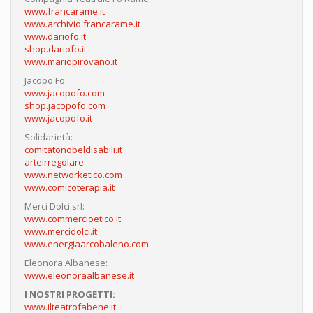
www.francarame.it
www.archivio.francarame.it
www.dariofo.it
shop.dariofo.it
www.mariopirovano.it
Jacopo Fo:
www.jacopofo.com
shop.jacopofo.com
www.jacopofo.it
Solidarietà:
comitatonobeldisabili.it
arteirregolare
www.networketico.com
www.comicoterapia.it
Merci Dolci srl:
www.commercioetico.it
www.mercidolci.it
www.energiaarcobaleno.com
Eleonora Albanese:
www.eleonoraalbanese.it
I NOSTRI PROGETTI:
www.ilteatrofabene.it