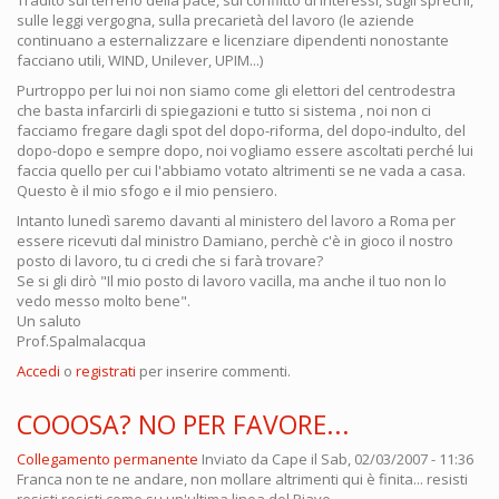
Tradito sul terreno della pace, sul conflitto di interessi, sugli sprechi,
sulle leggi vergogna, sulla precarietà del lavoro (le aziende
continuano a esternalizzare e licenziare dipendenti nonostante
facciano utili, WIND, Unilever, UPIM...)
Purtroppo per lui noi non siamo come gli elettori del centrodestra
che basta infarcirli di spiegazioni e tutto si sistema , noi non ci
facciamo fregare dagli spot del dopo-riforma, del dopo-indulto, del
dopo-dopo e sempre dopo, noi vogliamo essere ascoltati perché lui
faccia quello per cui l'abbiamo votato altrimenti se ne vada a casa.
Questo è il mio sfogo e il mio pensiero.
Intanto lunedì saremo davanti al ministero del lavoro a Roma per
essere ricevuti dal ministro Damiano, perchè c'è in gioco il nostro
posto di lavoro, tu ci credi che si farà trovare?
Se si gli dirò "Il mio posto di lavoro vacilla, ma anche il tuo non lo
vedo messo molto bene".
Un saluto
Prof.Spalmalacqua
Accedi
o
registrati
per inserire commenti.
COOOSA? NO PER FAVORE...
Collegamento permanente
Inviato da
Cape
il Sab, 02/03/2007 - 11:36
Franca non te ne andare, non mollare altrimenti qui è finita... resisti