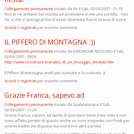
Collegamento permanente
Inviato da
Vir
il Sab, 02/03/2007 - 01:19
Non te ne andare! Sei riuscita ad accendere in me una scintilla... non
far si che si spenga prima di esser diventata fuoco! Grazie di cuore
Accedi
o
registrati
per inserire commenti.
IL PIFFERO DI MONTAGNA :))
Collegamento permanente
Inviato da
ILMIONOME NESSUNO
il Sab,
02/03/2007 - 09:05
http://www.ricostruire.it/analisi_di_un_linciaggio_mediati.htm
-
Il Piffero di montagna andò per suonare e fu suonato :))
Accedi
o
registrati
per inserire commenti.
Grazie Franca, sapevo ad
Collegamento permanente
Inviato da
Spalmalacqua
il Sab,
02/03/2007 - 11:26
Grazie Franca, sapevo ad aprile di spendere bene il mio voto e non
sono affatto pentito di questo anche se sono inviperito con Prodi per
avermi tradito (mi dispiace ma non trovo altre parole).