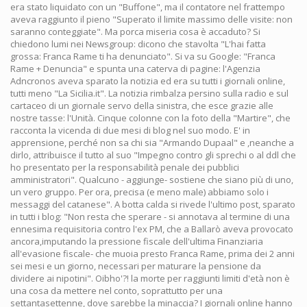
era stato liquidato con un "Buffone", ma il contatore nel frattempo
aveva raggiunto il pieno "Superato il limite massimo delle visite: non
saranno conteggiate". Ma porca miseria cosa è accaduto? Si
chiedono lumi nei Newsgroup: dicono che stavolta "L'hai fatta
grossa: Franca Rame ti ha denunciato". Si va su Google: "Franca
Rame + Denuncia" e spunta una caterva di pagine: l'Agenzia
Adncronos aveva sparato la notizia ed era su tutti i giornali online,
tutti meno "La Sicilia.it". La notizia rimbalza persino sulla radio e sul
cartaceo di un giornale servo della sinistra, che esce grazie alle
nostre tasse: l'Unità. Cinque colonne con la foto della "Martire", che
racconta la vicenda di due mesi di blog nel suo modo. E' in
apprensione, perché non sa chi sia "Armando Dupaal" e ,neanche a
dirlo, attribuisce il tutto al suo "Impegno contro gli sprechi o al ddl che
ho presentato per la responsabilità penale dei pubblici
amministratori". Qualcuno - aggiunge- sostiene che siano più di uno,
un vero gruppo. Per ora, precisa (e meno male) abbiamo solo i
messaggi del catanese". A botta calda si rivede l'ultimo post, sparato
in tutti i blog: "Non resta che sperare - si annotava al termine di una
ennesima requisitoria contro l'ex PM, che a Ballarò aveva provocato
ancora,imputando la pressione fiscale dell'ultima Finanziaria
all'evasione fiscale- che muoia presto Franca Rame, prima dei 2 anni
sei mesi e un giorno, necessari per maturare la pensione da
dividere ai nipotini". Oibho'?! la morte per raggiunti limiti d'età non è
una cosa da mettere nel conto, soprattutto per una
settantasettenne, dove sarebbe la minaccia? I giornali online hanno