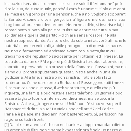
lo spazio riservato ai commenti, e lì solo e solo lì il "Mitomane" può
dire la sua, del tutto inutile, perché il coro è unanime: "Solo due anni
sei mesi e un giorno per una pensione, che a noi vogliono scippare":
la SenatorA, come si dice in gergo, fa na' figura e' merda, ma nel suo
blog i portaborse non demordono. Neanche a dirlo, si inserisce lui, il
contadinotto rubato alla politica: "Oltre ad esprimere tutta la mia
solidarietà e quella del partito, - dichiara senza rossore [1]- alla
nostra rappresentante. Assicuro che da subito mi attiverò affinché le
autorità diano un volto all’ignobile protagonista di queste minacce.
Noi non ci fermeremo ed andremo avanti con le battaglie in cui
crediamo e che reputiamo sacrosante per i cittadini ed il Paese”. La
cosa detta da un ex PM e per di più di Sinistra farebbe rabbrividire,
soprattutto pensando alla bravata della Comare di Bassanini, ma noi
siamo qui, pronti a sputtanare questa Sinistra anche in un'aula
giudiziaria. Alla fine, sinistra o non sinistra, i fatti e solo i fatti
conteranno. Come dare torto a Berlusconi? Posseggono tutti i mezzi
di comunicazione di massa, il web soprattutto, e quello che più
inquieta, una famiglia può restare senza telefono, un giornale può
essere tagliato fuori da internet per dieci mesi, ma se tocchi la
Sinistra... A che aggiungere che su l'Unità non c'è stato verso per il
"Mitomane" di dire la sua? La violazione dell'art. 57 del Codice
Penale è palese, ma dieci anni non basterebbero. Sì, Berlusconi ha
ragione su tutti i fronti.
[1] Da oltre un anno si è chiuso nel bunker a doppia mandata dietro
un arsenale di filtri. Non ci serve bypassarli: ora è solo un pezzo di