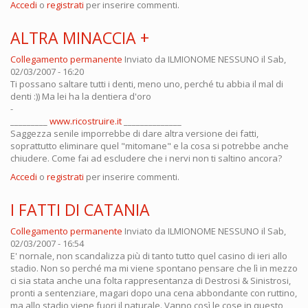
Accedi
o
registrati
per inserire commenti.
ALTRA MINACCIA +
Collegamento permanente
Inviato da
ILMIONOME NESSUNO
il Sab,
02/03/2007 - 16:20
Ti possano saltare tutti i denti, meno uno, perché tu abbia il mal di
denti :)) Ma lei ha la dentiera d'oro
-
_________
www.ricostruire.it
______________
Saggezza senile imporrebbe di dare altra versione dei fatti,
soprattutto eliminare quel "mitomane" e la cosa si potrebbe anche
chiudere. Come fai ad escludere che i nervi non ti saltino ancora?
Accedi
o
registrati
per inserire commenti.
I FATTI DI CATANIA
Collegamento permanente
Inviato da
ILMIONOME NESSUNO
il Sab,
02/03/2007 - 16:54
E' nornale, non scandalizza più di tanto tutto quel casino di ieri allo
stadio. Non so perché ma mi viene spontano pensare che lì in mezzo
ci sia stata anche una folta rappresentanza di Destrosi & Sinistrosi,
pronti a sentenziare, magari dopo una cena abbondante con ruttino,
ma allo stadio viene fuori il naturale. Vanno così le cose in questo