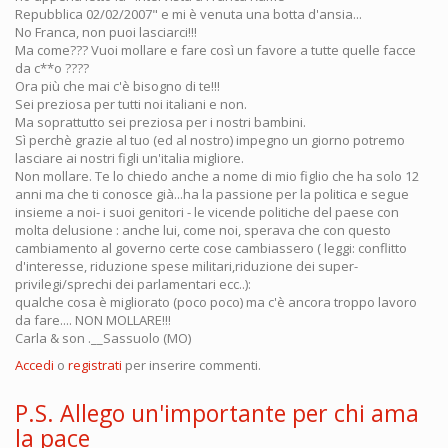
Repubblica 02/02/2007" e mi è venuta una botta d'ansia...
No Franca, non puoi lasciarci!!!
Ma come??? Vuoi mollare e fare così un favore a tutte quelle facce
da c**o ????
Ora più che mai c'è bisogno di te!!!
Sei preziosa per tutti noi italiani e non.
Ma soprattutto sei preziosa per i nostri bambini.
Sì perchè grazie al tuo (ed al nostro) impegno un giorno potremo
lasciare ai nostri figli un'italia migliore.
Non mollare. Te lo chiedo anche a nome di mio figlio che ha solo 12
anni ma che ti conosce già...ha la passione per la politica e segue
insieme a noi- i suoi genitori - le vicende politiche del paese con
molta delusione : anche lui, come noi, sperava che con questo
cambiamento al governo certe cose cambiassero ( leggi: conflitto
d'interesse, riduzione spese militari,riduzione dei super-
privilegi/sprechi dei parlamentari ecc..):
qualche cosa è migliorato (poco poco) ma c'è ancora troppo lavoro
da fare.... NON MOLLARE!!!
Carla & son .__Sassuolo (MO)
Accedi
o
registrati
per inserire commenti.
P.S. Allego un'importante per chi ama
la pace