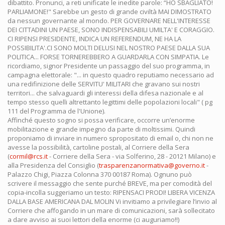
dibattito. Pronunci, a reti unificate le inedite parole: “HO SBAGLIATO!
PARLIAMONE!" Sarebbe un gesto di grande civiltà MAI DIMOSTRATO
da nessun governante al mondo. PER GOVERNARE NELL'INTERESSE
DEI CITTADINI UN PAESE, SONO INDISPENSABILI UMILTA' E CORAGGIO.
CI RIPENSI PRESIDENTE, INDICA UN REFERENDUM, NE HA LA
POSSIBILITA'.CI SONO MOLTI DELUSI NEL NOSTRO PAESE DALLA SUA
POLITICA... FORSE TORNEREBBERO A GUARDARLA CON SIMPATIA. Le
ricordiamo, signor Presidente un passaggio del suo programma, in
campagna elettorale: "... in questo quadro reputiamo necessario ad
una redifinizione delle SERVITU' MILITARI che gravano sui nostri
territori... che salvaguardi gli interessi della difesa nazionale e al
tempo stesso quelli altrettanto legittimi delle popolazioni locali" ( pg
111 del Programma de l'Unione).
Affinché questo sogno si possa verificare, occorre un’enorme
mobilitazione e grande impegno da parte di moltissimi. Quindi
proponiamo di inviare in numero spropositato di email o, chi non ne
avesse la possibilità, cartoline postali, al Corriere della Sera
(
cormil@rcs.it
- Corriere della Sera - via Solferino, 28 - 20121 Milano) e
alla Presidenza del Consiglio (
trasparenzanormativa@governo.it
-
Palazzo Chigi, Piazza Colonna 370 00187 Roma). Ognuno può
scrivere il messaggio che sente purché BREVE, ma per comodità del
copia-incolla suggeriamo un testo: RIPENSACI PRODI! LIBERA VICENZA
DALLA BASE AMERICANA DAL MOLIN Vi invitiamo a privilegiare l’invio al
Corriere che affogando in un mare di comunicazioni, sarà sollecitato
a dare avviso ai suoi lettori della enorme (ci auguriamo!!)