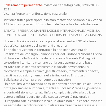
Collegamento permanente
Inviato da
CarlaMag
il Sab, 02/03/2007 -
12:11
Vicenza. Verso la manifestazione nazionale.
Invitiamo tutti a partecipare alla manifestazione nazionale a Vicenza
il 17 febbraio prossimo! Ecco il testo dell'appello alla mobilitazione.
SABATO 17 FEBBRAIO MANIFESTAZIONE INTERNAZIONALE A VICENZA,
CONTRO LA GUERRA E LE BASI DI GUERRA, PER LA PACE E LA GIUSTIZIA
Una mobilitazione unitaria che pone al suo centro il NO alla base
Usa a Vicenza, uno degli strumenti di guerra.
Il popolo dei vicentini è contrario alla decisione assunta dal
Presidente del consiglio Romano Prodi, dal Sindaco di Vicenza Enrico
Hullweck e dalla Presidente della provincia Manuela Dal Lago di
concedere il territorio vicentino per la costruzione di una base
militare con un impatto ambientale e sociale devastante. La
contrarietà è ampia e coinvolge tutti: cittadini, movimenti, sindacati,
partiti, associazioni, membri nelle istituzioni ed Enti locali.
Sulla base di Vicenza si pongono due questioni:
- la pace, l’Italia sta facendo passi importanti per restituire all’Europa
protagonismo ed autonomia, mentre sul “caso” Vicenza il governo è
in contraddizione con gli atti fin’ora compiuti rispetto alla politica
estera e inficia l’esercizio della stessa sovranità nazionale ;
- il rapporto con la comunità locale, la quale non può essere irrisa ma
va ascoltata. La politica non può alzare un muro tra se stessa e la