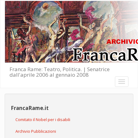
Salta al contenuto principale
Franca Rame: Teatro, Politica. | Senatrice
dall'aprile 2006 al gennaio 2008
Toggle
navigati
FrancaRame.it
Comitato il Nobel per i disabili
Archivio Pubblicazioni