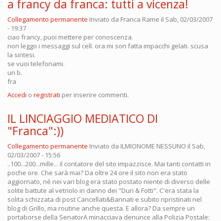
a francy da franca: tutti a vicenza!
Collegamento permanente
Inviato da
Franca Rame
il Sab, 02/03/2007
- 19:37
ciao francy, puoi mettere per conoscenza.
non leggo i messaggi sul cell. ora mi son fatta impacchi gelati. scusa
la sintesi.
se vuoi telefonami.
un b.
fra
Accedi
o
registrati
per inserire commenti.
IL LINCIAGGIO MEDIATICO DI
"Franca":))
Collegamento permanente
Inviato da
ILMIONOME NESSUNO
il Sab,
02/03/2007 - 15:56
..100...200...mille... il contatore del sito impazzisce. Mai tanti contatti in
poche ore. Che sarà mai? Da oltre 24 ore il sito non era stato
aggiornato, né nei vari blog era stato postato niente di diverso delle
solite battute al vetriolo in danno dei "Duri & Fotti". C'era stata la
solita schizzata di post Cancellati&Bannati e subito ripristinati nel
blog di Grillo, ma routine anche questa. E allora? Da sempre un
portaborse della SenatorA minacciava denunce alla Polizia Postale: