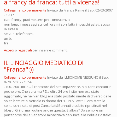
a francy da franca: tutti a vicenza!
Collegamento permanente
Inviato da
Franca Rame
il Sab, 02/03/2007
- 19:37
ciao francy, puoi mettere per conoscenza.
non leggo i messaggi sul cell. ora mi son fatta impacchi gelati. scusa
la sintesi.
se vuoi telefonami.
un b.
fra
Accedi
o
registrati
per inserire commenti.
IL LINCIAGGIO MEDIATICO DI
"Franca":))
Collegamento permanente
Inviato da
ILMIONOME NESSUNO
il Sab,
02/03/2007 - 15:56
..100...200...mille... il contatore del sito impazzisce. Mai tanti contatti in
poche ore. Che sarà mai? Da oltre 24 ore il sito non era stato
aggiornato, né nei vari blog era stato postato niente di diverso delle
solite battute al vetriolo in danno dei "Duri & Fotti". C'era stata la
solita schizzata di post Cancellati&Bannati e subito ripristinati nel
blog di Grillo, ma routine anche questa. E allora? Da sempre un
portaborse della SenatorA minacciava denunce alla Polizia Postale: