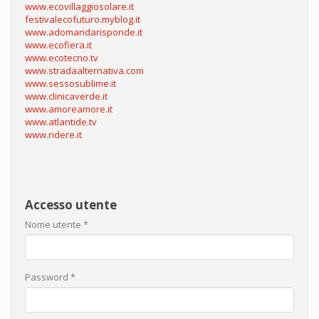
www.ecovillaggiosolare.it
festivalecofuturo.myblog.it
www.adomandarisponde.it
www.ecofiera.it
www.ecotecno.tv
www.stradaalternativa.com
www.sessosublime.it
www.clinicaverde.it
www.amoreamore.it
www.atlantide.tv
www.ridere.it
Accesso utente
Nome utente
*
Password
*