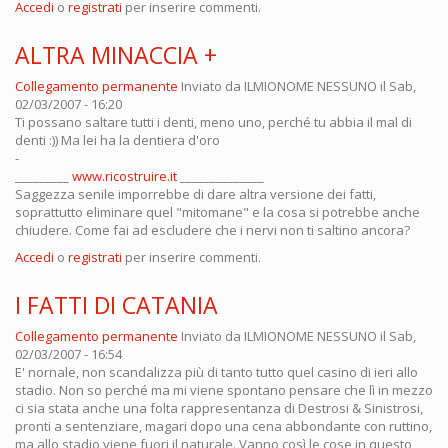
Accedi
o
registrati
per inserire commenti.
ALTRA MINACCIA +
Collegamento permanente
Inviato da
ILMIONOME NESSUNO
il Sab,
02/03/2007 - 16:20
Ti possano saltare tutti i denti, meno uno, perché tu abbia il mal di
denti :)) Ma lei ha la dentiera d'oro
-
_________
www.ricostruire.it
______________
Saggezza senile imporrebbe di dare altra versione dei fatti,
soprattutto eliminare quel "mitomane" e la cosa si potrebbe anche
chiudere. Come fai ad escludere che i nervi non ti saltino ancora?
Accedi
o
registrati
per inserire commenti.
I FATTI DI CATANIA
Collegamento permanente
Inviato da
ILMIONOME NESSUNO
il Sab,
02/03/2007 - 16:54
E' nornale, non scandalizza più di tanto tutto quel casino di ieri allo
stadio. Non so perché ma mi viene spontano pensare che lì in mezzo
ci sia stata anche una folta rappresentanza di Destrosi & Sinistrosi,
pronti a sentenziare, magari dopo una cena abbondante con ruttino,
ma allo stadio viene fuori il naturale. Vanno così le cose in questo