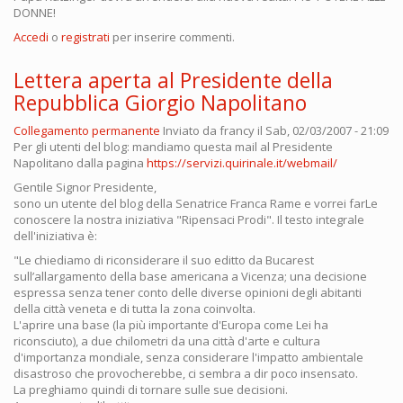
DONNE!
Accedi
o
registrati
per inserire commenti.
Lettera aperta al Presidente della
Repubblica Giorgio Napolitano
Collegamento permanente
Inviato da
francy
il Sab, 02/03/2007 - 21:09
Per gli utenti del blog: mandiamo questa mail al Presidente
Napolitano dalla pagina
https://servizi.quirinale.it/webmail/
Gentile Signor Presidente,
sono un utente del blog della Senatrice Franca Rame e vorrei farLe
conoscere la nostra iniziativa "Ripensaci Prodi". Il testo integrale
dell'iniziativa è:
"Le chiediamo di riconsiderare il suo editto da Bucarest
sull’allargamento della base americana a Vicenza; una decisione
espressa senza tener conto delle diverse opinioni degli abitanti
della città veneta e di tutta la zona coinvolta.
L'aprire una base (la più importante d'Europa come Lei ha
riconsciuto), a due chilometri da una città d'arte e cultura
d'importanza mondiale, senza considerare l'impatto ambientale
disastroso che provocherebbe, ci sembra a dir poco insensato.
La preghiamo quindi di tornare sulle sue decisioni.