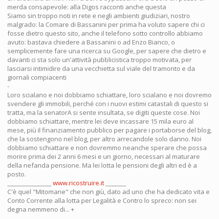
merda consapevole: alla Digos racconti anche questa
Siamo sin troppo noti in rete e negli ambienti giudiziari, nostro
malgrado: la Comare di Bassanini per prima ha voluto sapere chi ci
fosse dietro questo sito, anche il telefono sotto controllo abbiamo
avuto: bastava chiedere a Bassanini o ad Enzo Bianco, o
semplicemente fare una ricerca su Google, per sapere che dietro e
davanti ci sta solo un'attività pubblicistica troppo motivata, per
lasciarsi intimidire da una vecchietta sul viale del tramonto e da
giornali compiacenti
-
Loro scialano e noi dobbiamo schiattare, loro scialano e noi dovremo
svendere gli immobili, perché con i nuovi estimi catastali di questo si
tratta, ma la senatorA si sente insultata, se digiti queste cose. Noi
dobbiamo schiattare, mentre lei deve incassare 15 mila euro al
mese, più il finanziamento pubblico per pagare i portaborse del blog,
che la sostengono nel blog, per altro arrecandole solo danno. Noi
dobbiamo schiattare e non dovremmo neanche sperare che possa
morire prima dei 2 anni 6 mesi e un giorno, necessari al maturare
della nefanda pensione. Ma lei lotta le pensioni degli altri ed è a
posto.
_______________
www.ricostruire.it
_______
C'è quel "Mitomane" che non giù, dato ad uno che ha dedicato vita e
Conto Corrente alla lotta per Legalità e Contro lo spreco: non sei
degna nemmeno di... +