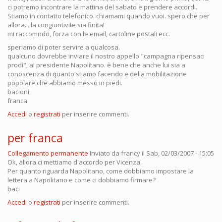
ci potremo incontrare la mattina del sabato e prendere accordi.
Stiamo in contatto telefonico. chiamami quando vuoi. spero che per
allora... la congiuntivite sia finita!
mi raccomndo, forza con le email, cartoline postali ecc.
speriamo di poter servire a qualcosa.
qualcuno dovrebbe inviare il nostro appello "campagna ripensaci
prodi", al presidente Napolitano. è bene che anche lui sia a
conoscenza di quanto stiamo facendo e della mobilitazione
popolare che abbiamo messo in piedi.
bacioni
franca
Accedi
o
registrati
per inserire commenti.
per franca
Collegamento permanente
Inviato da
francy
il Sab, 02/03/2007 - 15:05
Ok, allora ci mettiamo d'accordo per Vicenza.
Per quanto riguarda Napolitano, come dobbiamo impostare la
lettera a Napolitano e come ci dobbiamo firmare?
baci
Accedi
o
registrati
per inserire commenti.