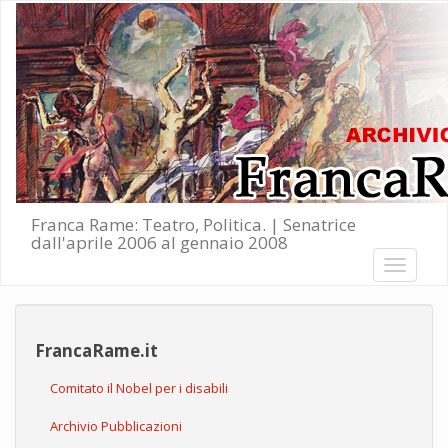
Salta al contenuto principale
Franca Rame: Teatro, Politica. | Senatrice
dall'aprile 2006 al gennaio 2008
Toggle
navigati
FrancaRame.it
Comitato il Nobel per i disabili
Archivio Pubblicazioni