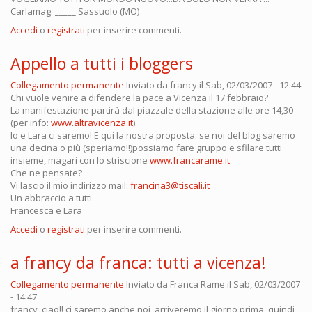
Carlamag. _____ Sassuolo (MO)
Accedi
o
registrati
per inserire commenti.
Appello a tutti i bloggers
Collegamento permanente
Inviato da
francy
il Sab, 02/03/2007 - 12:44
Chi vuole venire a difendere la pace a Vicenza il 17 febbraio?
La manifestazione partirà dal piazzale della stazione alle ore 14,30
(per info:
www.altravicenza.it
).
Io e Lara ci saremo! E qui la nostra proposta: se noi del blog saremo
una decina o più (speriamo!!)possiamo fare gruppo e sfilare tutti
insieme, magari con lo striscione
www.francarame.it
Che ne pensate?
Vi lascio il mio indirizzo mail:
francina3@tiscali.it
Un abbraccio a tutti
Francesca e Lara
Accedi
o
registrati
per inserire commenti.
a francy da franca: tutti a vicenza!
Collegamento permanente
Inviato da
Franca Rame
il Sab, 02/03/2007
- 14:47
francy, ciao!! ci saremo anche noi, arriveremo il giorno prima, quindi