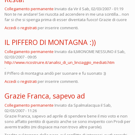
Collegamento permanente
Inviato da
Vir
il Sab, 02/03/2007 - 01:19
Non te ne andare! Sei riuscita ad accendere in me una scintilla... non
far si che si spenga prima di esser diventata fuoco! Grazie di cuore
Accedi
o
registrati
per inserire commenti.
IL PIFFERO DI MONTAGNA :))
Collegamento permanente
Inviato da
ILMIONOME NESSUNO
il Sab,
02/03/2007 - 09:05
http://www.ricostruire.it/analisi_di_un_linciaggio_mediati.htm
-
Il Piffero di montagna andò per suonare e fu suonato :))
Accedi
o
registrati
per inserire commenti.
Grazie Franca, sapevo ad
Collegamento permanente
Inviato da
Spalmalacqua
il Sab,
02/03/2007 - 11:26
Grazie Franca, sapevo ad aprile di spendere bene il mio voto e non
sono affatto pentito di questo anche se sono inviperito con Prodi per
avermi tradito (mi dispiace ma non trovo altre parole).