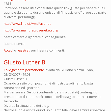
17:33
Potrebbe essere utile consultare questi link giusto per sapere quali
quanti e da quanto durano episodi di "imposizione" di post da parte
di diversi personaggi.
http://www.linux.it/~md/usenet
http://www.mamofaq.usenet.eu.org
basta cercare e ignorare di conseguenza.
Buona ricerca.
Accedi
o
registrati
per inserire commenti.
Giusto Luther B
Collegamento permanente
Inviato da
Giuliano Marcia
il Sab,
02/03/2007 - 19:08
Giusto Luther B.
Quando un sito o un post non è di nostro gradimento basta
conoscerlo ed ignorarlo.
Mai censurare. Se poi i contenuti (dei siti o postati) contengono
presupposti di reato, sarà compito della Magistratura dirimere la
faccenda.
Diversa la situazione dei blog.
Nel blog uno è ospite quindi, in quanto tale, deve sempre rispettare