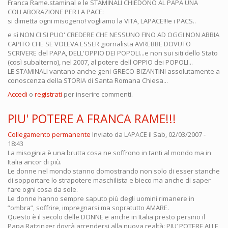
Franca Rame.staminal e le STAMINALI CHIEDONO AL PAPA UNA
COLLABORAZIONE PER LA PACE:
si dimetta ogni misogeno! vogliamo la VITA, LAPACE!!!e i PACS..
e sì NON CI SI PUO' CREDERE CHE NESSUNO FINO AD OGGI NON ABBIA
CAPITO CHE SE VOLEVA ESSER giornalista AVREBBE DOVUTO
SCRIVERE del PAPA, DELL'OPPIO DEI POPOLI...e non sui siti dello Stato
(così subalterno), nel 2007, al potere dell OPPIO dei POPOLI...
LE STAMINALI vantano anche geni GRECO-BIZANTINI assolutamente a
conoscenza della STORIA di Santa Romana Chiesa...
Accedi
o
registrati
per inserire commenti.
PIU' POTERE A FRANCA RAME!!!
Collegamento permanente
Inviato da
LAPACE
il Sab, 02/03/2007 -
18:43
La misoginia è una brutta cosa ne soffrono in tanti al mondo ma in
Italia ancor di più.
Le donne nel mondo stanno domostrando non solo di esser stanche
di sopportare lo strapotere maschilista e bieco ma anche di saper
fare ogni cosa da sole.
Le donne hanno sempre saputo più degli uomini rimanere in
”ombra”, soffrire, impregnarsi ma sopratutto AMARE.
Questo è il secolo delle DONNE e anche in Italia presto persino il
Papa Ratzinger dovrà arrendersi alla nuova realtà: PIU’ POTERE ALLE