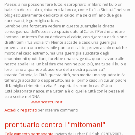
Paese: a noi possono fare tutto: espropriarci, infilarci nel kulo un
balzello dietro l'altro, chiuderci la bocca, come fa "La Sicilia.it" nel suo
blog esclusivamente dedicato al calcio, ma se ci infilano due goal
sacrosanti, è guerriglia urbana.
Sarebbe una forzatura vedere in queste guerriglie la diretta
conseguenza dell'eccessivo spazio dato al Calcio? Perché andare
lontano: un intero forum dedicato al calcio, con rigorosa esclusione
di altri temi ("La Sicilia.it"). Niente accade a caso:una guerriglia
provocata da una miserabile partita di calcio, provoca solo qualche
morto,nel caso estremo, ma una guerriglia suscitata dagli
imbonimenti quotidiani, farebbe una strage di... quanti vivono alle
nostre spalle.Hai un bel dire che non ne puoi più, ma tu sei il kulo e
loro... sino a quando abuserete della nostra pazienza?
Intanto Catania, la Città, questa città, non merita una squadra in A:
tafferugli accadono dappertutto, ma è il primo caso, in cui un padre
di famiglia ci rimette la vita. Si aspetta il secondo caso? Una
Città,blasonata nasce, ma Catania è di quelle Città con le pezze al
culo scritte nel DNA
______________
www.ricostruire.it
__________
Accedi
o
registrati
per inserire commenti.
prontuario contro i "mitomani"
Collegamento permanente
Inviato da
Luther B
il Sab, 02/03/2007 -