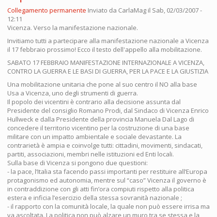
Collegamento permanente
Inviato da
CarlaMag
il Sab, 02/03/2007 -
12:11
Vicenza. Verso la manifestazione nazionale.
Invitiamo tutti a partecipare alla manifestazione nazionale a Vicenza
il 17 febbraio prossimo! Ecco il testo dell'appello alla mobilitazione.
SABATO 17 FEBBRAIO MANIFESTAZIONE INTERNAZIONALE A VICENZA,
CONTRO LA GUERRA E LE BASI DI GUERRA, PER LA PACE E LA GIUSTIZIA
Una mobilitazione unitaria che pone al suo centro il NO alla base
Usa a Vicenza, uno degli strumenti di guerra.
Il popolo dei vicentini è contrario alla decisione assunta dal
Presidente del consiglio Romano Prodi, dal Sindaco di Vicenza Enrico
Hullweck e dalla Presidente della provincia Manuela Dal Lago di
concedere il territorio vicentino per la costruzione di una base
militare con un impatto ambientale e sociale devastante. La
contrarietà è ampia e coinvolge tutti: cittadini, movimenti, sindacati,
partiti, associazioni, membri nelle istituzioni ed Enti locali.
Sulla base di Vicenza si pongono due questioni:
- la pace, l’Italia sta facendo passi importanti per restituire all’Europa
protagonismo ed autonomia, mentre sul “caso” Vicenza il governo è
in contraddizione con gli atti fin’ora compiuti rispetto alla politica
estera e inficia l’esercizio della stessa sovranità nazionale ;
- il rapporto con la comunità locale, la quale non può essere irrisa ma
va ascoltata. La politica non può alzare un muro tra se stessa e la