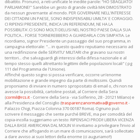
dibattito. Pronunci, a reti unificate le inedite parole: “HO SBAGLIATO!
PARLIAMONE!" Sarebbe un gesto di grande civiltà MAI DIMOSTRATO
da nessun governante al mondo. PER GOVERNARE NELL'INTERESSE
DEI CITTADINI UN PAESE, SONO INDISPENSABILI UMILTA' E CORAGGIO.
CI RIPENSI PRESIDENTE, INDICA UN REFERENDUM, NE HA LA
POSSIBILITA'.CI SONO MOLTI DELUSI NEL NOSTRO PAESE DALLA SUA
POLITICA... FORSE TORNEREBBERO A GUARDARLA CON SIMPATIA. Le
ricordiamo, signor Presidente un passaggio del suo programma, in
campagna elettorale: "... in questo quadro reputiamo necessario ad
una redifinizione delle SERVITU' MILITARI che gravano sui nostri
territori... che salvaguardi gli interessi della difesa nazionale e al
tempo stesso quelli altrettanto legittimi delle popolazioni locali" ( pg
111 del Programma de l'Unione).
Affinché questo sogno si possa verificare, occorre un’enorme
mobilitazione e grande impegno da parte di moltissimi. Quindi
proponiamo di inviare in numero spropositato di email o, chi non ne
avesse la possibilità, cartoline postali, al Corriere della Sera
(
cormil@rcs.it
- Corriere della Sera - via Solferino, 28 - 20121 Milano) e
alla Presidenza del Consiglio (
trasparenzanormativa@governo.it
-
Palazzo Chigi, Piazza Colonna 370 00187 Roma). Ognuno può
scrivere il messaggio che sente purché BREVE, ma per comodità del
copia-incolla suggeriamo un testo: RIPENSACI PRODI! LIBERA VICENZA
DALLA BASE AMERICANA DAL MOLIN Vi invitiamo a privilegiare l’invio al
Corriere che affogando in un mare di comunicazioni, sarà sollecitato
a dare avviso ai suoi lettori della enorme (ci auguriamo!!)