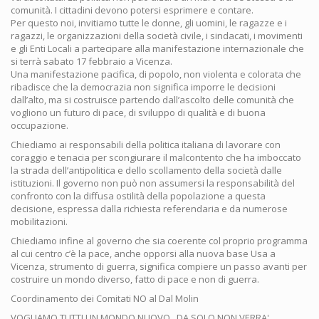
comunità. I cittadini devono potersi esprimere e contare.
Per questo noi, invitiamo tutte le donne, gli uomini, le ragazze e i
ragazzi, le organizzazioni della società civile, i sindacati, i movimenti
e gli Enti Locali a partecipare alla manifestazione internazionale che
si terrà sabato 17 febbraio a Vicenza.
Una manifestazione pacifica, di popolo, non violenta e colorata che
ribadisce che la democrazia non significa imporre le decisioni
dall’alto, ma si costruisce partendo dall’ascolto delle comunità che
vogliono un futuro di pace, di sviluppo di qualità e di buona
occupazione.
Chiediamo ai responsabili della politica italiana di lavorare con
coraggio e tenacia per scongiurare il malcontento che ha imboccato
la strada dell’antipolitica e dello scollamento della società dalle
istituzioni. Il governo non può non assumersi la responsabilità del
confronto con la diffusa ostilità della popolazione a questa
decisione, espressa dalla richiesta referendaria e da numerose
mobilitazioni.
Chiediamo infine al governo che sia coerente col proprio programma
al cui centro c’è la pace, anche opporsi alla nuova base Usa a
Vicenza, strumento di guerra, significa compiere un passo avanti per
costruire un mondo diverso, fatto di pace e non di guerra.
Coordinamento dei Comitati NO al Dal Molin
VOGLIAMO TUTTI UN MONDO NUOVO...DA SOLO NON VERRA'...