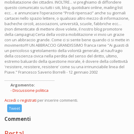
mobiliatazione dei cittadini. INOLTRE... vi preghiamo di diffondere
questo comunicato su tutti i siti, blog, quotidiani online, mailing list
ecc… e annunciare l’operazione “Prodi ripensaci” anche su giornali
cartacei nello spazio lettere, o qualsiasi altro mezzo di informazione,
bacheche circoli, associazioni, università, scuole, fabbriche ecc…
(non dimenticate di mettere dove volete, il nostro blog promotore
della campagna) Certa della vostra mobilitazione vi invio un grazie
con un abbraccio grande. Come ci si sente bene quando ci si mette in
movimento!!!! UN ABBRACCIO GRANDISSIMO franca rame "Ai guasti di
un pericoloso sgretolamento della volontà generale, al naufragio
della coscienza civica nella perdita del senso del diritto, ultimo,
estremo baluardo della questione morale, è dovere della collettività
'resistere, resistere, resistere' come su una irrinunciabile linea del
Piave." Francesco Saverio Borrelli - 12 gennaio 2002
Argomento:
Discussione politica
Accedi
o
registrati
per inserire commenti.
Tweet
Commenti
Resta!