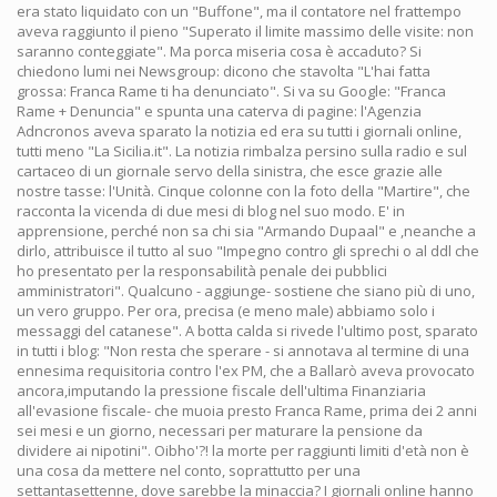
era stato liquidato con un "Buffone", ma il contatore nel frattempo
aveva raggiunto il pieno "Superato il limite massimo delle visite: non
saranno conteggiate". Ma porca miseria cosa è accaduto? Si
chiedono lumi nei Newsgroup: dicono che stavolta "L'hai fatta
grossa: Franca Rame ti ha denunciato". Si va su Google: "Franca
Rame + Denuncia" e spunta una caterva di pagine: l'Agenzia
Adncronos aveva sparato la notizia ed era su tutti i giornali online,
tutti meno "La Sicilia.it". La notizia rimbalza persino sulla radio e sul
cartaceo di un giornale servo della sinistra, che esce grazie alle
nostre tasse: l'Unità. Cinque colonne con la foto della "Martire", che
racconta la vicenda di due mesi di blog nel suo modo. E' in
apprensione, perché non sa chi sia "Armando Dupaal" e ,neanche a
dirlo, attribuisce il tutto al suo "Impegno contro gli sprechi o al ddl che
ho presentato per la responsabilità penale dei pubblici
amministratori". Qualcuno - aggiunge- sostiene che siano più di uno,
un vero gruppo. Per ora, precisa (e meno male) abbiamo solo i
messaggi del catanese". A botta calda si rivede l'ultimo post, sparato
in tutti i blog: "Non resta che sperare - si annotava al termine di una
ennesima requisitoria contro l'ex PM, che a Ballarò aveva provocato
ancora,imputando la pressione fiscale dell'ultima Finanziaria
all'evasione fiscale- che muoia presto Franca Rame, prima dei 2 anni
sei mesi e un giorno, necessari per maturare la pensione da
dividere ai nipotini". Oibho'?! la morte per raggiunti limiti d'età non è
una cosa da mettere nel conto, soprattutto per una
settantasettenne, dove sarebbe la minaccia? I giornali online hanno