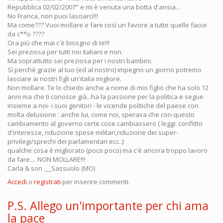
Repubblica 02/02/2007" e mi è venuta una botta d'ansia...
No Franca, non puoi lasciarci!!!
Ma come??? Vuoi mollare e fare così un favore a tutte quelle facce
da c**o ????
Ora più che mai c'è bisogno di te!!!
Sei preziosa per tutti noi italiani e non.
Ma soprattutto sei preziosa per i nostri bambini.
Sì perchè grazie al tuo (ed al nostro) impegno un giorno potremo
lasciare ai nostri figli un'italia migliore.
Non mollare. Te lo chiedo anche a nome di mio figlio che ha solo 12
anni ma che ti conosce già...ha la passione per la politica e segue
insieme a noi- i suoi genitori - le vicende politiche del paese con
molta delusione : anche lui, come noi, sperava che con questo
cambiamento al governo certe cose cambiassero ( leggi: conflitto
d'interesse, riduzione spese militari,riduzione dei super-
privilegi/sprechi dei parlamentari ecc..):
qualche cosa è migliorato (poco poco) ma c'è ancora troppo lavoro
da fare.... NON MOLLARE!!!
Carla & son .__Sassuolo (MO)
Accedi
o
registrati
per inserire commenti.
P.S. Allego un'importante per chi ama
la pace