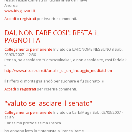
resisti resisti come su un'ultima linea del Piave
Andrea
www.idvgiovani.it
Accedi
o
registrati
per inserire commenti.
DAI, NON FARE COSI': RESTA iL
PAGNOTTA
Collegamento permanente
Inviato da
ILMIONOME NESSUNO
il Sab,
02/03/2007 - 12:30
Pensa, ha assoldato "Comincialitalia", e non assolda te, così fedele?
-
http://www.ricostruire.it/analisi_di_un_linciaggio_mediati.htm
-
Il Piffero di montagna andò per suonare e fu suonato :))
Accedi
o
registrati
per inserire commenti.
"valuto se lasciare il senato"
Collegamento permanente
Inviato da
CarlaMag
il Sab, 02/03/2007 -
11:59
Carissima preziosissima Franca
ho appena letto la "Intervista a Franca Rame