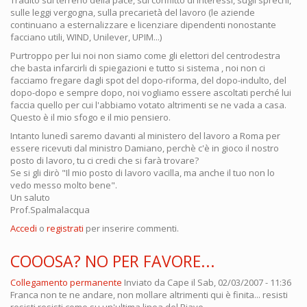
Tradito sul terreno della pace, sul conflitto di interessi, sugli sprechi,
sulle leggi vergogna, sulla precarietà del lavoro (le aziende
continuano a esternalizzare e licenziare dipendenti nonostante
facciano utili, WIND, Unilever, UPIM...)
Purtroppo per lui noi non siamo come gli elettori del centrodestra
che basta infarcirli di spiegazioni e tutto si sistema , noi non ci
facciamo fregare dagli spot del dopo-riforma, del dopo-indulto, del
dopo-dopo e sempre dopo, noi vogliamo essere ascoltati perché lui
faccia quello per cui l'abbiamo votato altrimenti se ne vada a casa.
Questo è il mio sfogo e il mio pensiero.
Intanto lunedì saremo davanti al ministero del lavoro a Roma per
essere ricevuti dal ministro Damiano, perchè c'è in gioco il nostro
posto di lavoro, tu ci credi che si farà trovare?
Se si gli dirò "Il mio posto di lavoro vacilla, ma anche il tuo non lo
vedo messo molto bene".
Un saluto
Prof.Spalmalacqua
Accedi
o
registrati
per inserire commenti.
COOOSA? NO PER FAVORE...
Collegamento permanente
Inviato da
Cape
il Sab, 02/03/2007 - 11:36
Franca non te ne andare, non mollare altrimenti qui è finita... resisti