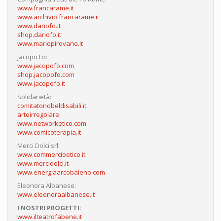
www.francarame.it
www.archivio.francarame.it
www.dariofo.it
shop.dariofo.it
www.mariopirovano.it
Jacopo Fo:
www.jacopofo.com
shop.jacopofo.com
www.jacopofo.it
Solidarietà:
comitatonobeldisabili.it
arteirregolare
www.networketico.com
www.comicoterapia.it
Merci Dolci srl:
www.commercioetico.it
www.mercidolci.it
www.energiaarcobaleno.com
Eleonora Albanese:
www.eleonoraalbanese.it
I NOSTRI PROGETTI:
www.ilteatrofabene.it