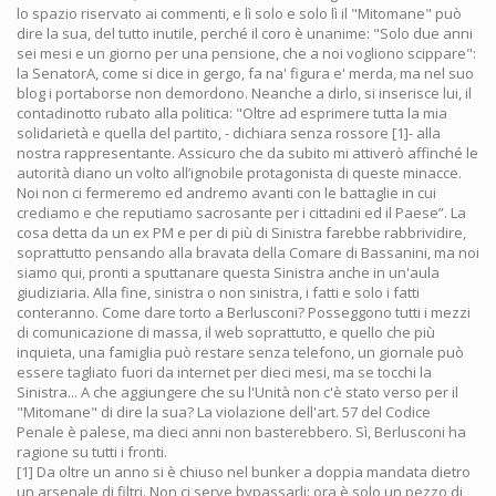
lo spazio riservato ai commenti, e lì solo e solo lì il "Mitomane" può
dire la sua, del tutto inutile, perché il coro è unanime: "Solo due anni
sei mesi e un giorno per una pensione, che a noi vogliono scippare":
la SenatorA, come si dice in gergo, fa na' figura e' merda, ma nel suo
blog i portaborse non demordono. Neanche a dirlo, si inserisce lui, il
contadinotto rubato alla politica: "Oltre ad esprimere tutta la mia
solidarietà e quella del partito, - dichiara senza rossore [1]- alla
nostra rappresentante. Assicuro che da subito mi attiverò affinché le
autorità diano un volto all’ignobile protagonista di queste minacce.
Noi non ci fermeremo ed andremo avanti con le battaglie in cui
crediamo e che reputiamo sacrosante per i cittadini ed il Paese”. La
cosa detta da un ex PM e per di più di Sinistra farebbe rabbrividire,
soprattutto pensando alla bravata della Comare di Bassanini, ma noi
siamo qui, pronti a sputtanare questa Sinistra anche in un'aula
giudiziaria. Alla fine, sinistra o non sinistra, i fatti e solo i fatti
conteranno. Come dare torto a Berlusconi? Posseggono tutti i mezzi
di comunicazione di massa, il web soprattutto, e quello che più
inquieta, una famiglia può restare senza telefono, un giornale può
essere tagliato fuori da internet per dieci mesi, ma se tocchi la
Sinistra... A che aggiungere che su l'Unità non c'è stato verso per il
"Mitomane" di dire la sua? La violazione dell'art. 57 del Codice
Penale è palese, ma dieci anni non basterebbero. Sì, Berlusconi ha
ragione su tutti i fronti.
[1] Da oltre un anno si è chiuso nel bunker a doppia mandata dietro
un arsenale di filtri. Non ci serve bypassarli: ora è solo un pezzo di