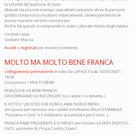
la volontà del padrone di casa.
Abituati da pessimi esempi, soprattutto televisivi, dove le persone
(politici compresi) si insultano miseramente, stiamo perdendo le
buone maniere nel ben conversare.
Anche da questo si comprende lo stato culturale medio degli Italiani.
Cordiali saluti,
Giuliano Marcia.
Accedi
o
registrati
per inserire commenti.
MOLTO MA MOLTO BENE FRANCA
Collegamento permanente
Inviato da
LAPACE
il Sab, 02/03/2007 -
18:38
Cosa penso ? MOLTO BENE!
PENSO CHE VA BENE FRANCA!
ORA DIRIGIAMO SU RATZINGER ! (o ci aiuta o si dimette..)
IL VOTO E' UN VOTO CHE DURA 5 ANNI, NON DI MENO
(mi spiace per nessuno ma i soldini li mettiamo NELLA STAMINALE
"Facciamo i Conti" e li dobbiamo accumulare per 5 anni...)
FRANCA RAME PRESIDENTE è il TARGET per iniziare LA VERA DISPUTA..:
PACS: acronimo di, PA.pa C.ontro S.tato?