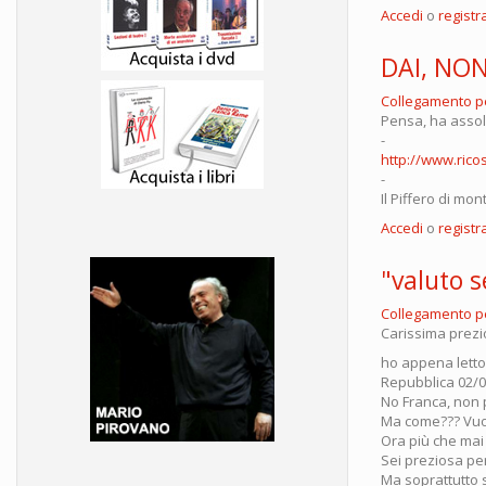
Accedi
o
registra
DAI, NON
Collegamento 
Pensa, ha assold
-
http://www.ricos
-
Il Piffero di mo
Accedi
o
registra
"valuto s
Collegamento 
Carissima prezi
ho appena letto
Repubblica 02/0
No Franca, non pu
Ma come??? Vuoi 
Ora più che mai c
Sei preziosa per 
Ma soprattutto s