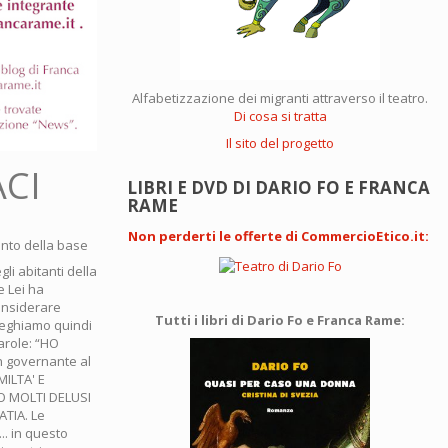
Alfabetizzazione dei migranti attraverso il teatro.
Di cosa si tratta
Il sito del progetto
ACI
LIBRI E DVD DI DARIO FO E FRANCA
RAME
Non perderti le offerte di CommercioEtico.it
:
ento della base
i abitanti della
e Lei ha
considerare
Tutti i libri di Dario Fo e Franca Rame:
reghiamo quindi
parole: “HO
 governante al
ILTA' E
O MOLTI DELUSI
TIA. Le
.. in questo