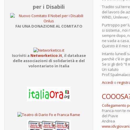
per i Disabili
Tradito sul terre
del lavoro (le a
WIND, Unilever, 
Purtroppo per lu
FAI UNA DONAZIONE AL COMITATO
si sistema , noi
sempre dopo, noi
ne vada a casa.
Questo è il mio 
Intanto lunedì 
Iscriviti a
Networketico.it
,
il database
perchè c'è in gio
delle associazioni
di solidarietà e del
Se si gli dirò "
volontariato in Italia
Un saluto
Prof.Spalmalac
Accedi
o
registra
COOOSA?
Collegamento 
Franca non te ne 
del Piave
Andrea
www.idvgiovani.