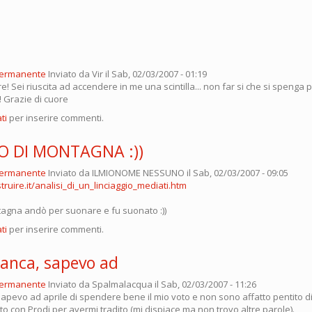
permanente
Inviato da
Vir
il Sab, 02/03/2007 - 01:19
! Sei riuscita ad accendere in me una scintilla... non far si che si spenga 
! Grazie di cuore
ti
per inserire commenti.
RO DI MONTAGNA :))
permanente
Inviato da
ILMIONOME NESSUNO
il Sab, 02/03/2007 - 09:05
truire.it/analisi_di_un_linciaggio_mediati.htm
ntagna andò per suonare e fu suonato :))
ti
per inserire commenti.
ranca, sapevo ad
permanente
Inviato da
Spalmalacqua
il Sab, 02/03/2007 - 11:26
sapevo ad aprile di spendere bene il mio voto e non sono affatto pentito 
to con Prodi per avermi tradito (mi dispiace ma non trovo altre parole).