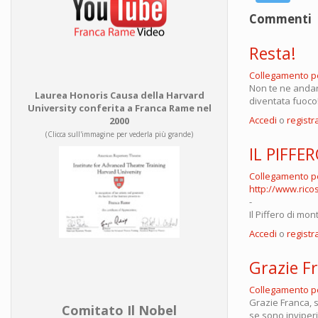
Commenti
Resta!
Collegamento 
Non te ne andare
Laurea Honoris Causa della Harvard
diventata fuoco
University conferita a Franca Rame nel
Accedi
o
registra
2000
(Clicca sull'immagine per vederla più grande)
IL PIFFE
Collegamento 
http://www.ricos
-
Il Piffero di mo
Accedi
o
registra
Grazie F
Collegamento 
Grazie Franca, 
Comitato Il Nobel
se sono inviperi