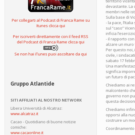
territorio vicen
devastante. La co
membri nelle isti
Sulla base di V
Per collegarti al Podcast di Franca Rame su
- la pace, l’Ita
Itunes clicca qui
sul “caso” Vicenz
inficia l’eserciz
Per iscriverti direttamente con il feed RSS
- il rapporto co
del Podcast di Franca Rame clicca qui
alzare un muro t
Per questo noi, 
Se non hai iTunes puoi ascoltare da qui
civile, i sindaca
sabato 17 febbr
Una manifestazi
significa imporr
un futuro di pac
Gruppo Atlantide
Chiediamo ai res
malcontento che 
governo non può
SITI AFFILIATI AL NOSTRO NETWORK
questa decision
Libera Università di Alcatraz:
Chiediamo infin
www.alcatraz.it
opporsi alla nu
costruire un mon
Cacao - Quotidiano di buone notizie
comiche:
Coordinamento d
www.cacaonline.it