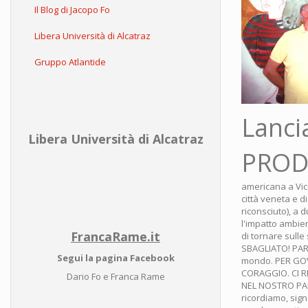
Il Blog di Jacopo Fo
Libera Università di Alcatraz
Gruppo Atlantide
Lanci
Libera Università di Alcatraz
PROD
americana a Vic
città veneta e d
riconsciuto), a 
l'impatto ambie
FrancaRame.it
di tornare sulle 
SBAGLIATO! PAR
Segui la pagina Facebook
mondo. PER GOV
CORAGGIO. CI R
Dario Fo e Franca Rame
NEL NOSTRO PAE
ricordiamo, sig