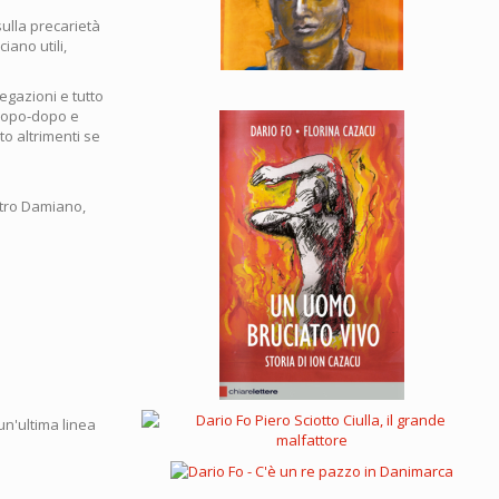
 sulla precarietà
iano utili,
iegazioni e tutto
 dopo-dopo e
to altrimenti se
stro Damiano,
 un'ultima linea