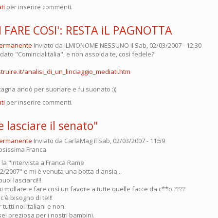
ti
per inserire commenti.
 FARE COSI': RESTA iL PAGNOTTA
permanente
Inviato da
ILMIONOME NESSUNO
il Sab, 02/03/2007 - 12:30
ato "Comincialitalia", e non assolda te, così fedele?
truire.it/analisi_di_un_linciaggio_mediati.htm
ntagna andò per suonare e fu suonato :))
ti
per inserire commenti.
e lasciare il senato"
permanente
Inviato da
CarlaMag
il Sab, 02/03/2007 - 11:59
osissima Franca
 la "Intervista a Franca Rame
2/2007" e mi è venuta una botta d'ansia...
oi lasciarci!!!
mollare e fare così un favore a tutte quelle facce da c**o ????
'è bisogno di te!!!
tutti noi italiani e non.
ei preziosa per i nostri bambini.