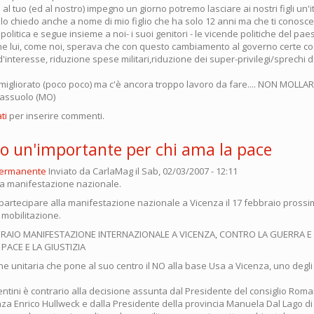
 al tuo (ed al nostro) impegno un giorno potremo lasciare ai nostri figli un'it
lo chiedo anche a nome di mio figlio che ha solo 12 anni ma che ti conosce 
politica e segue insieme a noi- i suoi genitori - le vicende politiche del pa
he lui, come noi, sperava che con questo cambiamento al governo certe 
to d'interesse, riduzione spese militari,riduzione dei super-privilegi/sprechi
migliorato (poco poco) ma c'è ancora troppo lavoro da fare.... NON MOLLARE
Sassuolo (MO)
ti
per inserire commenti.
go un'importante per chi ama la pace
permanente
Inviato da
CarlaMag
il Sab, 02/03/2007 - 12:11
la manifestazione nazionale.
a partecipare alla manifestazione nazionale a Vicenza il 17 febbraio prossim
a mobilitazione.
RAIO MANIFESTAZIONE INTERNAZIONALE A VICENZA, CONTRO LA GUERRA E L
PACE E LA GIUSTIZIA
e unitaria che pone al suo centro il NO alla base Usa a Vicenza, uno degli
centini è contrario alla decisione assunta dal Presidente del consiglio Roma
nza Enrico Hullweck e dalla Presidente della provincia Manuela Dal Lago di