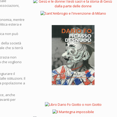
ciale
 associazioni,
utonomia, mentre
litica estera e
tica non può
i della società
ale che si terrà
ocrazia non
tà che vogliono
giurare il
e istituzioni. Il
la popolazione a
ace, anche
avanti per