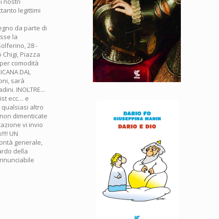
 nostri
tanto legittimi
egno da parte di
sse la
olferino, 28 -
 Chigi, Piazza
 per comodità
RICANA DAL
oni, sarà
adini. INOLTRE...
list ecc… e
 qualsiasi altro
 (non dimenticate
azione vi invio
!!!! UN
ontà generale,
ardo della
rrinunciabile