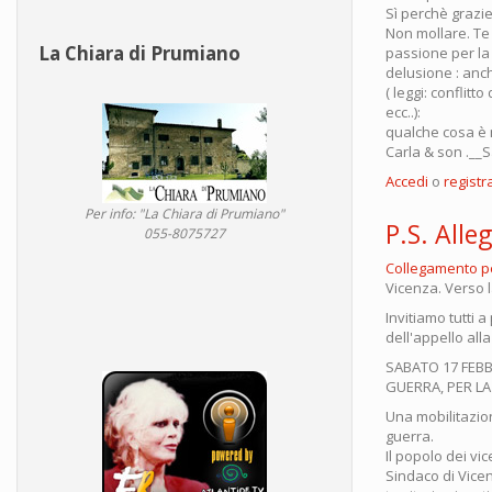
Sì perchè grazie
Non mollare. Te 
La Chiara di Prumiano
passione per la 
delusione : anc
( leggi: conflit
ecc..):
qualche cosa è 
Carla & son .__
Accedi
o
registra
Per info: "La Chiara di Prumiano"
P.S. Alle
055-8075727
Collegamento 
Vicenza. Verso 
Invitiamo tutti 
dell'appello all
SABATO 17 FEBB
GUERRA, PER LA 
Una mobilitazion
guerra.
Il popolo dei vi
Sindaco di Vice