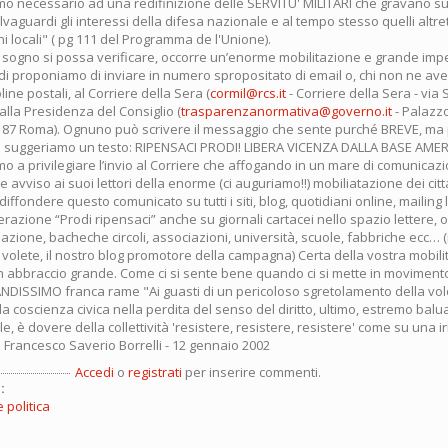
o necessario ad una redifinizione delle SERVITU' MILITARI che gravano sui
salvaguardi gli interessi della difesa nazionale e al tempo stesso quelli altret
i locali" ( pg 111 del Programma de l'Unione).
 sogno si possa verificare, occorre un’enorme mobilitazione e grande imp
di proponiamo di inviare in numero spropositato di email o, chi non ne ave
oline postali, al Corriere della Sera (
cormil@rcs.it
- Corriere della Sera - via S
alla Presidenza del Consiglio (
trasparenzanormativa@governo.it
- Palazzo
87 Roma). Ognuno può scrivere il messaggio che sente purché BREVE, ma
la suggeriamo un testo: RIPENSACI PRODI! LIBERA VICENZA DALLA BASE AME
mo a privilegiare l’invio al Corriere che affogando in un mare di comunicazi
e avviso ai suoi lettori della enorme (ci auguriamo!!) mobiliatazione dei citt
iffondere questo comunicato su tutti i siti, blog, quotidiani online, mailing 
razione “Prodi ripensaci” anche su giornali cartacei nello spazio lettere, o
zione, bacheche circoli, associazioni, università, scuole, fabbriche ecc…
volete, il nostro blog promotore della campagna) Certa della vostra mobilit
n abbraccio grande. Come ci si sente bene quando ci si mette in movimento
ISSIMO franca rame "Ai guasti di un pericoloso sgretolamento della vol
la coscienza civica nella perdita del senso del diritto, ultimo, estremo balu
, è dovere della collettività 'resistere, resistere, resistere' come su una i
" Francesco Saverio Borrelli - 12 gennaio 2002
Accedi
o
registrati
per inserire commenti.
:
 politica