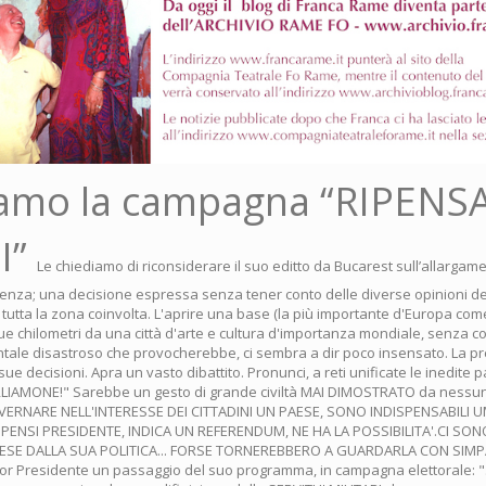
amo la campagna “RIPENS
I”
Le chiediamo di riconsiderare il suo editto da Bucarest sull’allargam
enza; una decisione espressa senza tener conto delle diverse opinioni degl
i tutta la zona coinvolta. L'aprire una base (la più importante d'Europa com
due chilometri da una città d'arte e cultura d'importanza mondiale, senza 
ntale disastroso che provocherebbe, ci sembra a dir poco insensato. La p
sue decisioni. Apra un vasto dibattito. Pronunci, a reti unificate le inedite 
LIAMONE!" Sarebbe un gesto di grande civiltà MAI DIMOSTRATO da nessun
ERNARE NELL'INTERESSE DEI CITTADINI UN PAESE, SONO INDISPENSABILI UM
IPENSI PRESIDENTE, INDICA UN REFERENDUM, NE HA LA POSSIBILITA'.CI SON
SE DALLA SUA POLITICA... FORSE TORNEREBBERO A GUARDARLA CON SIMPA
nor Presidente un passaggio del suo programma, in campagna elettorale: ".