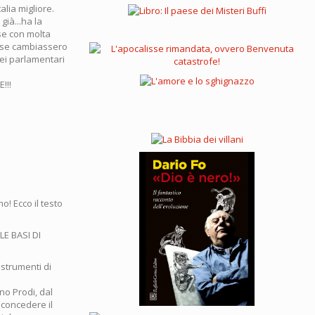
alia migliore.
già...ha la
ese con molta
cose cambiassero
 dei parlamentari
!!!
o! Ecco il testo
E BASI DI
 strumenti di
no Prodi, dal
 concedere il