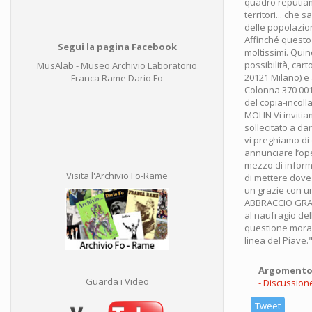
quadro reputiam
territori... che 
delle popolazion
Affinché questo
Segui la pagina Facebook
moltissimi. Quin
possibilità, cart
MusAlab - Museo Archivio Laboratorio
20121 Milano) e 
Franca Rame Dario Fo
Colonna 370 001
del copia-incol
MOLIN Vi invitia
sollecitato a dar
vi preghiamo di d
annunciare l’ope
mezzo di informa
Visita l'Archivio Fo-Rame
di mettere dove 
un grazie con u
ABBRACCIO GRAND
al naufragio del
questione morale
linea del Piave.
Argomento
Guarda i Video
Discussione
Tweet