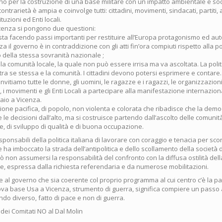
tino per la costruzione di una base militare con un impatto ambientale e so
ntrarietà è ampia e coinvolge tutti: cittadini, movimenti, sindacati, partiti,
tuzioni ed Enti locali.
icenza si pongono due questioni:
lia sta facendo passi importanti per restituire all’Europa protagonismo ed a
a il governo è in contraddizione con gli atti fin’ora compiuti rispetto alla po
io della stessa sovranità nazionale ;
n la comunità locale, la quale non può essere irrisa ma va ascoltata. La poli
ra se stessa e la comunità. I cittadini devono potersi esprimere e contare.
invitiamo tutte le donne, gli uomini, le ragazze e i ragazzi, le organizzazion
ti, i movimenti e gli Enti Locali a partecipare alla manifestazione internazion
aio a Vicenza.
one pacifica, di popolo, non violenta e colorata che ribadisce che la dem
e le decisioni dall’alto, ma si costruisce partendo dall’ascolto delle comuni
e, di sviluppo di qualità e di buona occupazione.
ponsabili della politica italiana di lavorare con coraggio e tenacia per scon
ha imboccato la strada dell’antipolitica e dello scollamento della società dall
 non assumersi la responsabilità del confronto con la diffusa ostilità del
e, espressa dalla richiesta referendaria e da numerose mobilitazioni.
e al governo che sia coerente col proprio programma al cui centro c’è la p
ova base Usa a Vicenza, strumento di guerra, significa compiere un passo 
do diverso, fatto di pace e non di guerra.
ei Comitati NO al Dal Molin