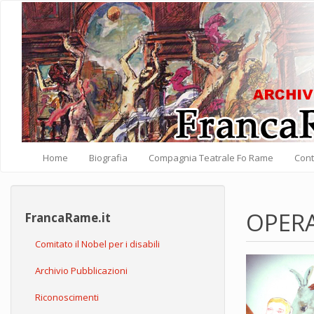
Salta al contenuto principale
Home
Biografia
Compagnia Teatrale Fo Rame
Cont
OPERA
FrancaRame.it
Comitato il Nobel per i disabili
Archivio Pubblicazioni
Riconoscimenti