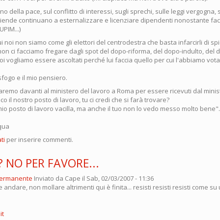
no della pace, sul conflitto di interessi, sugli sprechi, sulle leggi vergogna,
ziende continuano a esternalizzare e licenziare dipendenti nonostante facc
UPIM...)
i noi non siamo come gli elettori del centrodestra che basta infarcirli di sp
 non ci facciamo fregare dagli spot del dopo-riforma, del dopo-indulto, del
 vogliamo essere ascoltati perché lui faccia quello per cui l'abbiamo vota
sfogo e il mio pensiero.
saremo davanti al ministero del lavoro a Roma per essere ricevuti dal mini
co il nostro posto di lavoro, tu ci credi che si farà trovare?
Il mio posto di lavoro vacilla, ma anche il tuo non lo vedo messo molto bene".
qua
ti
per inserire commenti.
 NO PER FAVORE...
permanente
Inviato da
Cape
il Sab, 02/03/2007 - 11:36
andare, non mollare altrimenti qui è finita... resisti resisti resisti come su
it