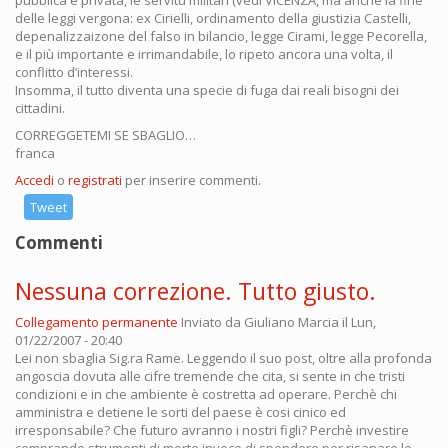
pubblica e privata, le servitù militari (vedi VICENZA, ma anche la fine
delle leggi vergona: ex Cirielli, ordinamento della giustizia Castelli,
depenalizzaizone del falso in bilancio, legge Cirami, legge Pecorella,
e il più importante e irrimandabile, lo ripeto ancora una volta, il
conflitto d’interessi.
Insomma, il tutto diventa una specie di fuga dai reali bisogni dei
cittadini.
CORREGGETEMI SE SBAGLIO…
franca
Accedi
o
registrati
per inserire commenti.
Tweet
Commenti
Nessuna correzione. Tutto giusto.
Collegamento permanente
Inviato da
Giuliano Marcia
il Lun,
01/22/2007 - 20:40
Lei non sbaglia Sig.ra Rame. Leggendo il suo post, oltre alla profonda
angoscia dovuta alle cifre tremende che cita, si sente in che tristi
condizioni e in che ambiente è costretta ad operare. Perchè chi
amministra e detiene le sorti del paese è cosi cinico ed
irresponsabile? Che futuro avranno i nostri figli? Perchè investire