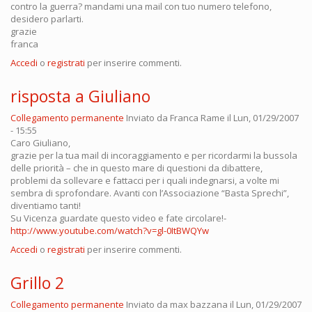
contro la guerra? mandami una mail con tuo numero telefono,
desidero parlarti.
grazie
franca
Accedi
o
registrati
per inserire commenti.
risposta a Giuliano
Collegamento permanente
Inviato da
Franca Rame
il Lun, 01/29/2007
- 15:55
Caro Giuliano,
grazie per la tua mail di incoraggiamento e per ricordarmi la bussola
delle priorità – che in questo mare di questioni da dibattere,
problemi da sollevare e fattacci per i quali indegnarsi, a volte mi
sembra di sprofondare. Avanti con l’Associazione “Basta Sprechi”,
diventiamo tanti!
Su Vicenza guardate questo video e fate circolare!-
http://www.youtube.com/watch?v=gl-0ItBWQYw
Accedi
o
registrati
per inserire commenti.
Grillo 2
Collegamento permanente
Inviato da
max bazzana
il Lun, 01/29/2007