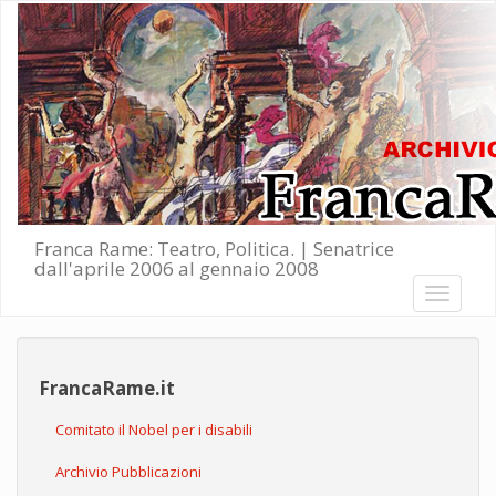
Salta al contenuto principale
Franca Rame: Teatro, Politica. | Senatrice
dall'aprile 2006 al gennaio 2008
Toggle
navigati
FrancaRame.it
Comitato il Nobel per i disabili
Archivio Pubblicazioni