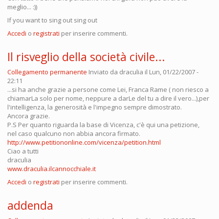
meglio... :))
If you want to sing out sing out
Accedi
o
registrati
per inserire commenti.
Il risveglio della società civile...
Collegamento permanente
Inviato da
draculia
il Lun, 01/22/2007 -
22:11
...si ha anche grazie a persone come Lei, Franca Rame ( non riesco a
chiamarLa solo per nome, neppure a darLe del tu a dire il vero...),per
l'intelligenza, la generosità e l'impegno sempre dimostrato.
Ancora grazie.
P.S Per quanto riguarda la base di Vicenza, c'è qui una petizione,
nel caso qualcuno non abbia ancora firmato.
http://www.petitiononline.com/vicenza/petition.html
Ciao a tutti
draculia
www.draculia.ilcannocchiale.it
Accedi
o
registrati
per inserire commenti.
addenda