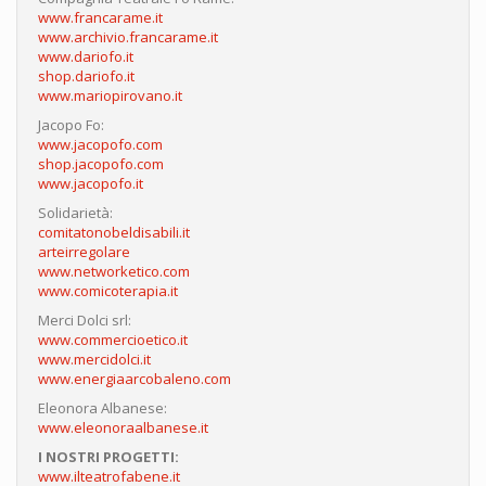
www.francarame.it
www.archivio.francarame.it
www.dariofo.it
shop.dariofo.it
www.mariopirovano.it
Jacopo Fo:
www.jacopofo.com
shop.jacopofo.com
www.jacopofo.it
Solidarietà:
comitatonobeldisabili.it
arteirregolare
www.networketico.com
www.comicoterapia.it
Merci Dolci srl:
www.commercioetico.it
www.mercidolci.it
www.energiaarcobaleno.com
Eleonora Albanese:
www.eleonoraalbanese.it
I NOSTRI PROGETTI:
www.ilteatrofabene.it