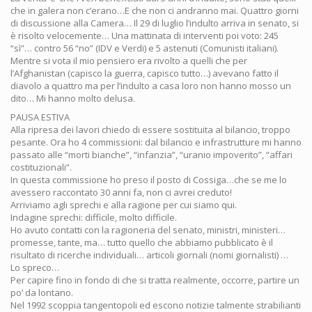
che in galera non c’erano…E che non ci andranno mai. Quattro giorni
di discussione alla Camera… Il 29 di luglio l’indulto arriva in senato, si
è risolto velocemente… Una mattinata di interventi poi voto: 245
“sì”… contro 56 “no” (IDV e Verdi) e 5 astenuti (Comunisti italiani).
Mentre si vota il mio pensiero era rivolto a quelli che per
l’Afghanistan (capisco la guerra, capisco tutto…) avevano fatto il
diavolo a quattro ma per l’indulto a casa loro non hanno mosso un
dito… Mi hanno molto delusa.
PAUSA ESTIVA
Alla ripresa dei lavori chiedo di essere sostituita al bilancio, troppo
pesante. Ora ho 4 commissioni: dal bilancio e infrastrutture mi hanno
passato alle “morti bianche”, “infanzia”, “uranio impoverito”, “affari
costituzionali”.
In questa commissione ho preso il posto di Cossiga…che se me lo
avessero raccontato 30 anni fa, non ci avrei creduto!
Arriviamo agli sprechi e alla ragione per cui siamo qui.
Indagine sprechi: difficile, molto difficile.
Ho avuto contatti con la ragioneria del senato, ministri, ministeri…
promesse, tante, ma… tutto quello che abbiamo pubblicato è il
risultato di ricerche individuali… articoli giornali (nomi giornalisti) …
Lo spreco…
Per capire fino in fondo di che si tratta realmente, occorre, partire un
po’ da lontano.
Nel 1992 scoppia tangentopoli ed escono notizie talmente strabilianti