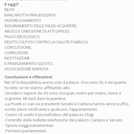
E oggi?
REATI
BANCAROTTA FRAUDOLENTA
FAVOREGGIAMENTO
INQUINAMENTO DELLE FALDE ACQUIFERE,
ABUSO E OMISSIONE DI ATTI UFFICIO,
FALSO IDEOLOGICO,
DELITTI COLPOSI CONTRO LA SALUTE PUBBLICA
CONCUSSIONE,
CORRUZIONE
RICETTAZIONE
E FINANZIAMENTO ILLECITO,
ASSOCIAZIONE MAFIOSA
Conclusioni e riflessioni
Nel 47 la Repubblica aveva solo 4 palazzi. Ora sono 30, e da quanto
ho letto se ne stanno affittando altri.
-Desidero sapere da chi sono occupati, metro per metro, nome e
cognome. Mi farò dare le piantine.
-La Pivetti e i vari ex presidenti Senato e Camera hanno ancora uffici,
scorte (devo verificare) e qualcuno, l’appartamento.
-Casini s’è scelto il più bell’attico del palazzo Chigi.
-Controllo delle bollette telefoniche dei palazzi. Camera e Senato.
-Spese viaggi parlamentari.
-Pensioni parlamentari.