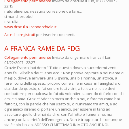
Collegamento permanente
Inviato da
draculia
il Lun, 01/22/2007 -
22:15
naturalmente, nessuna correzione da fare...
ci mancherebbe!
draculia
www.draculia.ilcannocchiale.it
Accedi
o
registrati
per inserire commenti.
A FRANCA RAME DA FDG
Collegamento permanente
Inviato da
di gennaro franca
il Lun,
01/22/2007 - 22:27
Grazie Franca, hai detto " Tutto questo doveva succedermi venti
anni fa... All'alba dei "" anni ecc. " Non poteva capitare a noi niente di
meglio, doveva arrivare una Signora, una bis nonna, un attrice, a
fare i conti della spesa... proprio come si fa in casa, in famiglia.Tu ci
stai dando questo, ci fai sentire tutti vicini, a te, tra noi, e se devi
combattere per qualcosa lo fai più volentieri sapendo di farlo con chi
ami e ti ama. Grazie! Adesso tocca anche a noi, e faremo come hai
fatto tu, con la parole che hai usato tu, ci riuniremo tra amici, e ad
ogni amico diremo di portare un amico, per essere in tanti ad
ascoltare quello che hai da dire, con l'affetto e l'umorismo, ma
anche,con la serietà dell'emergenza. Non è troppo tardi, comunque
sia è solo l'inizio. ADESSO CI METTIAMO IN MOTO ANCHE NOI.