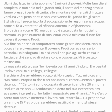
Ultimi dati Istat: in Italia abbiamo 12 milioni di poveri. Molte famiglie al
completo, e non solo nelle grandi città, il pasto del mezzogiorno lo
fanno presso i centri di carità. allo smontare dei mercati di frutta e
verdura vedi pensionati e non, che vanno frugando fra gli scarti.
E gli sfratti, il precariato, la disoccupazione, le regioni senza acqua,
come si fa a votare “si” al rifinanziamento in Afghanistan?
Ero decisa a votare NO, ma quando è stata posta la fiducia ho
ricevuto un gran numero di sms, email con la richiesta di non far
cadere il governo Prodi.
Alla fine ho deciso di comportarmi come gli altri dissidenti. Non si
poteva fare diversamente. Il governo Prodi correva un serio
pericolo. Ho bisbigliato il mio sì, con il sangue agli occhi, rossa in
faccia perché sentivo di votare contro coscienza. Mi è costato
moltissimo.
La mazzata più grossa l’ho ricevuta con i 3 anni d’indulto. Ero basita!
Parlavo con i miei colleghi, colleghe…
Era chiaro che avrebbero votato sì. Non capivo. Tutti mi dicevano:
“Ma come? Proprio tu che ti sei occupata di carceri…Pensa ai poveri
detenuti…” “Certo mi sono occupata di carceri per oltre 20 anni, ma
l’indulto di tre anni... D’Ambrosio ha detto nel suo intervento: “mi
avessero interpellato, ho fatto il magistrato per 44 anni…” Ma d’altro
canto non poteva mettersi al lavoro con Pecorella…. Lui proponeva
un anno e Di Pietro due: sarebbero usciti più o meno gli stessi
detenuti.
La verita’ e’ che i veri beneficiati dai 3 anni d’indulto, sono stati quelli