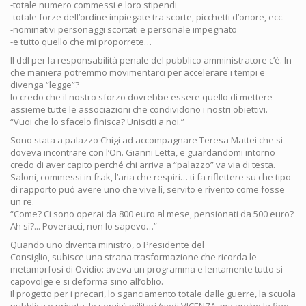
-totale numero commessi e loro stipendi
-totale forze dell’ordine impiegate tra scorte, picchetti d’onore, ecc.
-nominativi personaggi scortati e personale impegnato
-e tutto quello che mi proporrete…
Il ddl per la responsabilità penale del pubblico amministratore c’è. In
che maniera potremmo movimentarci per accelerare i tempi e
divenga “legge”?
Io credo che il nostro sforzo dovrebbe essere quello di mettere
assieme tutte le associazioni che condividono i nostri obiettivi.
“Vuoi che lo sfacelo finisca? Unisciti a noi.”
Sono stata a palazzo Chigi ad accompagnare Teresa Mattei che si
doveva incontrare con l’On. Gianni Letta, e guardandomi intorno
credo di aver capito perché chi arriva a “palazzo” va via di testa.
Saloni, commessi in frak, l’aria che respiri… ti fa riflettere su che tipo
di rapporto può avere uno che vive lì, servito e riverito come fosse
un re.
“Come? Ci sono operai da 800 euro al mese, pensionati da 500 euro?
Ah sì?... Poveracci, non lo sapevo…”
Quando uno diventa ministro, o Presidente del
Consiglio, subisce una strana trasformazione che ricorda le
metamorfosi di Ovidio: aveva un programma e lentamente tutto si
capovolge e si deforma sino all’oblio.
Il progetto per i precari, lo sganciamento totale dalle guerre, la scuola