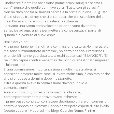
Finalmente è nata l’Associazione (nome provvisorio) “Facciamo i
conti”, penso che quello definitivo sarà: “Basta con gli sprechi”.
Non ho dato notizia ai giornali perché è la prima riunione… E’ giusto
che ci si veda tra di noi, che ci si conosca, che ci si scambino delle
idee. Più avanti faremo una conferenza stampa.
Facciamo una camminata veloce da quando sono diventata
senatrice ad oggi, anche per mettere a conoscenza, in parte, di
quanto è avvenuto ai nuovi ospiti.
“Italia dei valori”
Alla prima riunione mi si offre la commissione cultura. Ho ringraziato,
ma sono “un’analfabeta di ritorno”, ho detto ridendo. Preferisco il
bilancio. Mi hanno guardata tutti a occhi spalancati. “BILANCIO?!”. “Sì.
Se voglio capire i conti e vedermeli da vicino qual’ è il posto migliore?
Il bilancio, no?”
E’ una commissione importantissima e molto impegnativa, si
capiscono davvero molte cose, si lavora moltissimo, è capitato anche
che si andasse a dormire dopo mezzanotte.
Oltre a questa avevo la commissione “lavori pubblici e
comunicazione”.
Aula, commissioni, correvo dalla mattina alla sera,
contemporaneamente portavo avanti inchieste…
Il primo passo concreto: con Jacopo decidiamo di fare un convegno
contro lo spreco ad Alcatraz. Hanno partecipato esperti di alto livello
(potete vedere il video sul mio blog). Qualche Nome:
Pietro