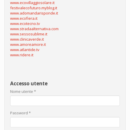
www.ecovillaggiosolare.it
festivalecofuturo.myblog.it
www.adomandarisponde.it
www.ecofiera.it
www.ecotecno.tv
www.stradaalternativa.com
www.sessosublime.it
www.clinicaverde.it
www.amoreamore.it
www.atlantide.tv
www.ridere.it
Accesso utente
Nome utente
*
Password
*