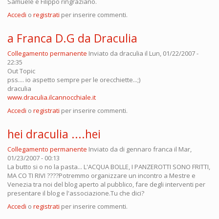
Samuele e Filippo ringraziano.
Accedi
o
registrati
per inserire commenti.
a Franca D.G da Draculia
Collegamento permanente
Inviato da
draculia
il Lun, 01/22/2007 -
22:35
Out Topic
pss.... io aspetto sempre per le orecchiette...;)
draculia
www.draculia.ilcannocchiale.it
Accedi
o
registrati
per inserire commenti.
hei draculia ....hei
Collegamento permanente
Inviato da
di gennaro franca
il Mar,
01/23/2007 - 00:13
La butto si o no la pasta... L'ACQUA BOLLE, I PANZEROTTI SONO FRITTI,
MA CO TI RIVI ????Potremmo organizzare un incontro a Mestre e
Venezia tra noi del blog aperto al pubblico, fare degli interventi per
presentare il blog e l'associazione.Tu che dici?
Accedi
o
registrati
per inserire commenti.