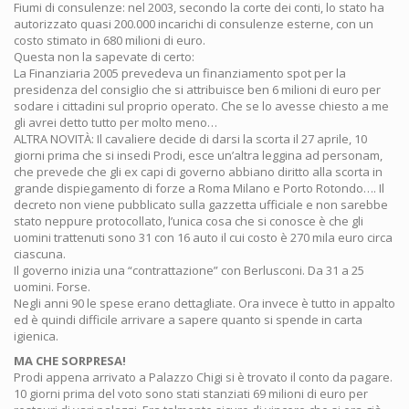
Fiumi di consulenze: nel 2003, secondo la corte dei conti, lo stato ha
autorizzato quasi 200.000 incarichi di consulenze esterne, con un
costo stimato in 680 milioni di euro.
Questa non la sapevate di certo:
La Finanziaria 2005 prevedeva un finanziamento spot per la
presidenza del consiglio che si attribuisce ben 6 milioni di euro per
sodare i cittadini sul proprio operato. Che se lo avesse chiesto a me
gli avrei detto tutto per molto meno…
ALTRA NOVITÀ: Il cavaliere decide di darsi la scorta il 27 aprile, 10
giorni prima che si insedi Prodi, esce un’altra leggina ad personam,
che prevede che gli ex capi di governo abbiano diritto alla scorta in
grande dispiegamento di forze a Roma Milano e Porto Rotondo…. Il
decreto non viene pubblicato sulla gazzetta ufficiale e non sarebbe
stato neppure protocollato, l’unica cosa che si conosce è che gli
uomini trattenuti sono 31 con 16 auto il cui costo è 270 mila euro circa
ciascuna.
Il governo inizia una “contrattazione” con Berlusconi. Da 31 a 25
uomini. Forse.
Negli anni 90 le spese erano dettagliate. Ora invece è tutto in appalto
ed è quindi difficile arrivare a sapere quanto si spende in carta
igienica.
MA CHE SORPRESA!
Prodi appena arrivato a Palazzo Chigi si è trovato il conto da pagare.
10 giorni prima del voto sono stati stanziati 69 milioni di euro per