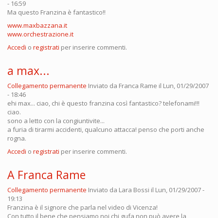
- 16:59
Ma questo Franzina è fantastico!!
www.maxbazzana.it
www.orchestrazione.it
Accedi
o
registrati
per inserire commenti.
a max...
Collegamento permanente
Inviato da
Franca Rame
il Lun, 01/29/2007
- 18:46
ehi max... ciao, chi è questo franzina così fantastico? telefonami!!!
ciao.
sono a letto con la congiuntivite...
a furia di tirarmi accidenti, qualcuno attacca! penso che porti anche
rogna.
Accedi
o
registrati
per inserire commenti.
A Franca Rame
Collegamento permanente
Inviato da
Lara Bossi
il Lun, 01/29/2007 -
19:13
Franzina è il signore che parla nel video di Vicenza!
Con tutto il bene che pensiamo noi chi gufa non può avere la