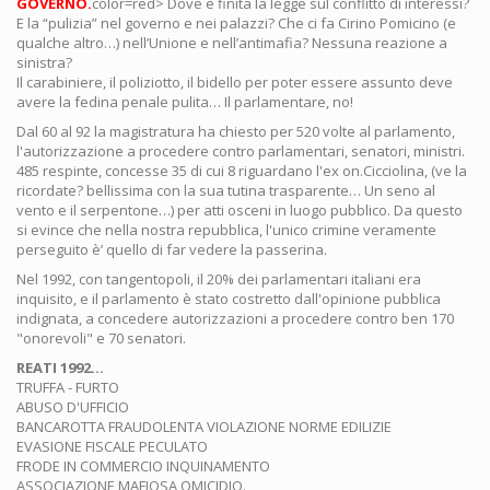
GOVERNO.
color=red> Dove è finita la legge sul conflitto di interessi?
E la “pulizia” nel governo e nei palazzi? Che ci fa Cirino Pomicino (e
qualche altro…) nell’Unione e nell’antimafia? Nessuna reazione a
sinistra?
Il carabiniere, il poliziotto, il bidello per poter essere assunto deve
avere la fedina penale pulita… Il parlamentare, no!
Dal 60 al 92 la magistratura ha chiesto per 520 volte al parlamento,
l'autorizzazione a procedere contro parlamentari, senatori, ministri.
485 respinte, concesse 35 di cui 8 riguardano l'ex on.Cicciolina, (ve la
ricordate? bellissima con la sua tutina trasparente… Un seno al
vento e il serpentone…) per atti osceni in luogo pubblico. Da questo
si evince che nella nostra repubblica, l'unico crimine veramente
perseguito è’ quello di far vedere la passerina.
Nel 1992, con tangentopoli, il 20% dei parlamentari italiani era
inquisito, e il parlamento è stato costretto dall'opinione pubblica
indignata, a concedere autorizzazioni a procedere contro ben 170
"onorevoli" e 70 senatori.
REATI 1992…
TRUFFA - FURTO
ABUSO D'UFFICIO
BANCAROTTA FRAUDOLENTA VIOLAZIONE NORME EDILIZIE
EVASIONE FISCALE PECULATO
FRODE IN COMMERCIO INQUINAMENTO
ASSOCIAZIONE MAFIOSA OMICIDIO.