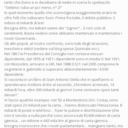
tanto che Dario e io decidiamo di mette in scena lo spettacolo
“Settimo: ruba un po’ meno, n° 2!”
In quel momento quello che sconvolgeva maggiormente erano le
cifre folli che saltavano fuori. Prima fra tutte, il debito pubblico: 2
milioni di miliardi di lire!
Bisogna dirlo, noi italiani siamo dei "signori"... E non solo di
sentimenti. Basta vedere come abbiamo mantenuto e manteniamo i
nostri Governanti...
Gli altri popoli, al nostro confronto, sono tutti degli straccioni,
meschini e stitici! (vedere sul blog spese Quirinale ecc.).
Nel 1861 la Presidenza del Consiglio non contava nessun
dipendente, dal 1876 al 1921 i dipendenti sono in media 9. Nel 1931,
con Mussolini, arrivano a 345. Nel 1988 3.521: nel 2005 comprese le
segreterie e gabinetti si superano abbondantemente i 4.500
dipendenti.
Si racconta in un libro di Gian Antonio Stella che in quell’anno si
spendevano 4 milioni di lire al secondo, 234 milioni al minuto, 14
miliardi l’ora, oltre 300 miliardi al giorno! Come venivano spesi tanti
denari?
Vi faccio qualche esempio: nel ‘92 a Montecitorio (On. Costa), sono
stati spesi 23 miliardi per la carta… Hanno disboscato l’Amazzonia. 8
miliardi di poste e telefono… 9 per le pulizie e disinfestazione (che
non è servito a nulla perché sono ancora tutti lì!) 600 milioni di carta
igienica… un milione e 643 mila lire al giorno di carta igienica …
bisogna riconoscere che i nostri parlamentare… mangiano tanto, ma