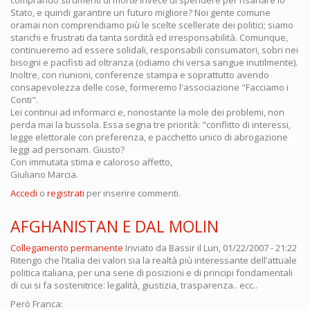
comprando strumenti di morte invece di spendere per risanare lo
Stato, e quindi garantire un futuro migliore? Noi gente comune
oramai non comprendiamo più le scelte scellerate dei politici; siamo
stanchi e frustrati da tanta sordità ed irresponsabilità. Comunque,
continueremo ad essere solidali, responsabili consumatori, sobri nei
bisogni e pacifisti ad oltranza (odiamo chi versa sangue inutilmente).
Inoltre, con riunioni, conferenze stampa e soprattutto avendo
consapevolezza delle cose, formeremo l'associazione "Facciamo i
Conti".
Lei continui ad informarci e, nonostante la mole dei problemi, non
perda mai la bussola. Essa segna tre priorità: "conflitto di interessi,
legge elettorale con preferenza, e pacchetto unico di abrogazione
leggi ad personam. Giusto?
Con immutata stima e caloroso affetto,
Giuliano Marcia.
Accedi
o
registrati
per inserire commenti.
AFGHANISTAN E DAL MOLIN
Collegamento permanente
Inviato da
Bassir
il Lun, 01/22/2007 - 21:22
Ritengo che l’italia dei valori sia la realtà più interessante dell’attuale
politica italiana, per una serie di posizioni e di principi fondamentali
di cui si fa sostenitrice: legalità, giustizia, trasparenza.. ecc..
Però Franca: