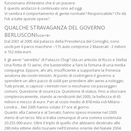
funzionano d’intestino che è un piacere.
E questo andazzo è continuato sino ad oggi.
Vi sembra il comportamento di gente normale? Responsabile? Chi dà
l’ok a tutte queste spese?
QUALCHE STRAVAGANZA DEL GOVERNO
BERLUSCONI
size=4>
Dal 2001 al 2005 dal palazzo della Presidenza del Consiglio, sono
usciti per il parco macchine –115 auto comprese 2 Maserati - 2 milioni
e 152 mila euro
E gli aerei "aereiblu” di Palazzo Chigi? (da un articolo di Rizzo e Stella)
Una flotta di 13 aerei, che basterebbe a fare la fortuna di una media
compagnia. Eppure, ahi ahi, insufficiente a supportare la frenesia
aviatoria dei nostri ministri. Al punto di costringere il governo a
spendere un altro pacco di soldi per prendere altri aerei a noleggio.
Tutti privati, si capisce: i ministri non si mischiano coi passeggeri
comuni. Questione di sicurezza. Questione di status. Fino a sborsare
complessivamente, stando ai rendiconti del 2005, la bellezza di 65
milioni e mezzo di euro. Pari al costo medio di 818 mila voli Milano -
Londra… Nel 2005 hanno volato 37 ore al giorno.
Quanto alla Camera e al Senato, hanno speso insieme nel 2005
meno di un terzo. Ma si tratta comunque di una somma sostenuta:
20.255.000 euro. Oltre il triplo di quello che abbiamo destinato alle
280 mila vittime dello tsunami nell'Estremo oriente del Natale 2004.