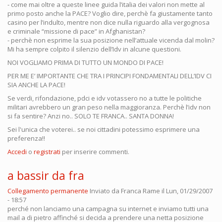
- come mai oltre a queste linee guida l’italia dei valori non mette al
primo posto anche la PACE? Voglio dire, perchè fa giustamente tanto
casino per l’indulto, mentre non dice nulla riguardo alla vergognosa
e criminale “missione di pace” in Afghanistan?
- perchè non esprime la sua posizione nell’attuale vicenda dal molin?
Mi ha sempre colpito il silenzio dell’Idv in alcune questioni.
NOI VOGLIAMO PRIMA DI TUTTO UN MONDO DI PACE!
PER ME E’ IMPORTANTE CHE TRA I PRINCIPI FONDAMENTALI DELL’IDV CI
SIA ANCHE LA PACE!
Se verdi, rifondazione, pdci e idv votassero no a tutte le politiche
militari avrebbero un gran peso nella maggioranza. Perchè l’idv non
si fa sentire? Anzi no.. SOLO TE FRANCA.. SANTA DONNA!
Sei l'unica che voterei.. se noi cittadini potessimo esprimere una
preferenza!!
Accedi
o
registrati
per inserire commenti.
a bassir da fra
Collegamento permanente
Inviato da
Franca Rame
il Lun, 01/29/2007
- 18:57
perché non lanciamo una campagna su internet e inviamo tutti una
mail a di pietro affinché si decida a prendere una netta posizione