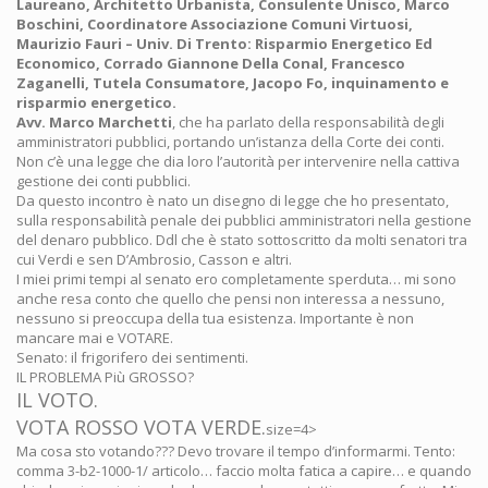
Laureano, Architetto Urbanista, Consulente Unisco, Marco
Boschini, Coordinatore Associazione Comuni Virtuosi,
Maurizio Fauri – Univ. Di Trento: Risparmio Energetico Ed
Economico, Corrado Giannone Della Conal, Francesco
Zaganelli, Tutela Consumatore, Jacopo Fo, inquinamento e
risparmio energetico.
Avv. Marco Marchetti
, che ha parlato della responsabilità degli
amministratori pubblici, portando un’istanza della Corte dei conti.
Non c’è una legge che dia loro l’autorità per intervenire nella cattiva
gestione dei conti pubblici.
Da questo incontro è nato un disegno di legge che ho presentato,
sulla responsabilità penale dei pubblici amministratori nella gestione
del denaro pubblico. Ddl che è stato sottoscritto da molti senatori tra
cui Verdi e sen D’Ambrosio, Casson e altri.
I miei primi tempi al senato ero completamente sperduta… mi sono
anche resa conto che quello che pensi non interessa a nessuno,
nessuno si preoccupa della tua esistenza. Importante è non
mancare mai e VOTARE.
Senato: il frigorifero dei sentimenti.
IL PROBLEMA Più GROSSO?
IL VOTO.
VOTA ROSSO VOTA VERDE.
size=4>
Ma cosa sto votando??? Devo trovare il tempo d’informarmi. Tento:
comma 3-b2-1000-1/ articolo… faccio molta fatica a capire… e quando