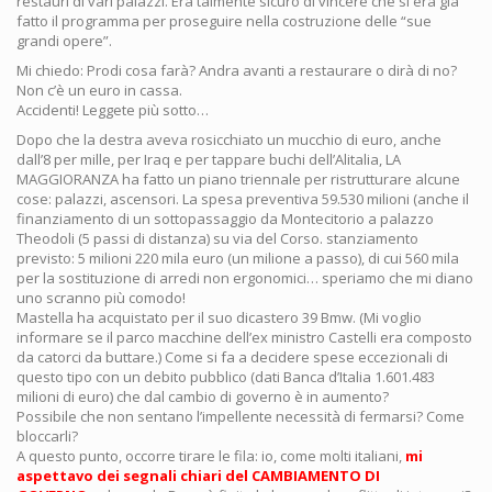
restauri di vari palazzi. Era talmente sicuro di vincere che si era già
fatto il programma per proseguire nella costruzione delle “sue
grandi opere”.
Mi chiedo: Prodi cosa farà? Andra avanti a restaurare o dirà di no?
Non c’è un euro in cassa.
Accidenti! Leggete più sotto…
Dopo che la destra aveva rosicchiato un mucchio di euro, anche
dall’8 per mille, per Iraq e per tappare buchi dell’Alitalia, LA
MAGGIORANZA ha fatto un piano triennale per ristrutturare alcune
cose: palazzi, ascensori. La spesa preventiva 59.530 milioni (anche il
finanziamento di un sottopassaggio da Montecitorio a palazzo
Theodoli (5 passi di distanza) su via del Corso. stanziamento
previsto: 5 milioni 220 mila euro (un milione a passo), di cui 560 mila
per la sostituzione di arredi non ergonomici… speriamo che mi diano
uno scranno più comodo!
Mastella ha acquistato per il suo dicastero 39 Bmw. (Mi voglio
informare se il parco macchine dell’ex ministro Castelli era composto
da catorci da buttare.) Come si fa a decidere spese eccezionali di
questo tipo con un debito pubblico (dati Banca d’Italia 1.601.483
milioni di euro) che dal cambio di governo è in aumento?
Possibile che non sentano l’impellente necessità di fermarsi? Come
bloccarli?
A questo punto, occorre tirare le fila: io, come molti italiani,
mi
aspettavo dei segnali chiari del CAMBIAMENTO DI