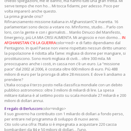
chiedo spiegazioni, me le danno, ma hanno tutti una gran fretta. Mi
serve tempo che non ho… Mi tocca fidarmi, per adesso. Poco per
volta imparerò anche questo.
La prima grande crisi?
Rifinanziamento missione italiana in Afghanistan!C’è maretta. 16
parlamentari sono decisi a votare no. M’informo, studio… Parlo con
loro, con la gente e con i giornalisti… Manlio Dinucci del Manifesto,
Emergency, più LA MIA CRISI AUMENTA. Mi angoscio e non dormo…
IN
AFGHANISTAN C’è LA GUERRA
color=red> e di fatto dipendiamo dal
Pentagono. In quel Paese non viene rispettato nessun diritto umano:
la popolazione è ridotta alla fame: migliaia di donne per mangiare, si
prostituiscono. Sono morti migliaia di civili… oltre 300 mila. Mi
preoccupano anche i costi, in cassa non c’è un euro. La “missione
pace” dal 2002 al 2006, è costata oltre 600 milioni di euro. Più 488
milioni di euro per la proroga di altre 28 missioni. E dove li andiamo a
prendere?
L’Italia occupa il terzo posto nella classifica mondiale con un debito
pubblico astronomico: oltre 3 milioni di miliardi di lire. La spesa
militare italiana è al settimo posto su scala mondiale 27 miliardi e 200
milioni di dollari annui.
Il regalo di Berlusconi
color=indigo>
Il suo governo ha contribuito con 1 miliardo di dollari a fondo perso,
per entrare nel programma di sviluppo di nuovi aerei.
Cito solo una cifra: l’Italia si è impegnata a acquistare 220 caccia
bombardieri da 84 e 50 milioni di dollari… l’uno.