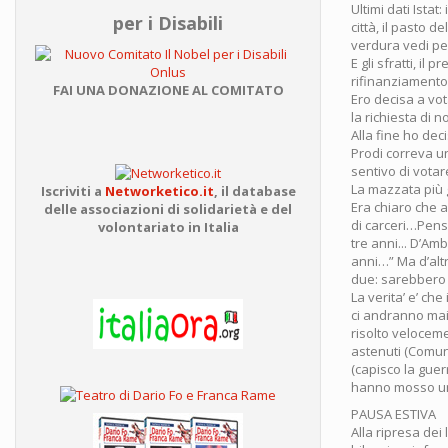
Ultimi dati Istat
per i Disabili
città, il pasto d
verdura vedi pen
E gli sfratti, il
rifinanziamento
FAI UNA DONAZIONE AL COMITATO
Ero decisa a vo
la richiesta di 
Alla fine ho dec
Prodi correva un 
sentivo di votar
La mazzata più g
Iscriviti a
Networketico.it
,
il database
Era chiaro che a
delle associazioni
di solidarietà e del
di carceri…Pensa
volontariato in Italia
tre anni... D’Am
anni…” Ma d’alt
due: sarebbero u
La verita’ e’ che
ci andranno mai. 
risolto veloceme
astenuti (Comunis
(capisco la guer
hanno mosso un
PAUSA ESTIVA
Alla ripresa dei