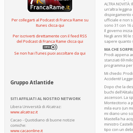
ALTRA NOVITÀ: Il 
un’altra leggina
dispiegamento d
ufficiale e non 
Per collegarti al Podcast di Franca Rame su
sono 31 con 16 a
Itunes clicca qui
Il governo inizi
Negli anni 90 le
Per iscriverti direttamente con il feed RSS
sapere quanto si
del Podcast di Franca Rame clicca qui
MA CHE SORPR
Se non hai iTunes puoi ascoltare da qui
Prodi appena arr
stanziati 69 mili
programma per p
Mi chiedo: Prodi
Accidenti! Legge
Gruppo Atlantide
Dopo che la dest
buchi dell’Alita
ascensori. La s
SITI AFFILIATI AL NOSTRO NETWORK
Montecitorio a p
Libera Università di Alcatraz:
mila euro (un mi
www.alcatraz.it
mi diano uno s
Mastella ha acqu
Cacao - Quotidiano di buone notizie
ministro Castell
comiche:
tipo con un debi
www.cacaonline.it