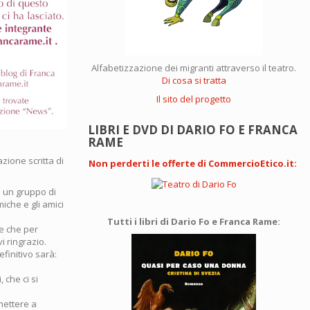
Alfabetizzazione dei migranti attraverso il teatro.
Di cosa si tratta
Il sito del progetto
LIBRI E DVD DI DARIO FO E FRANCA
RAME
zione scritta di
Non perderti le offerte di CommercioEtico.it
:
e un gruppo di
iche e gli amici
Tutti i libri di Dario Fo e Franca Rame:
 e che per
i ringrazio.
finitivo sarà:
 che ci si
mettere a