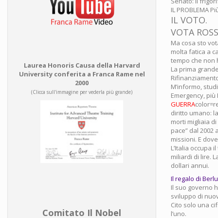
Senato: il frigor
IL PROBLEMA P
IL VOTO.
VOTA ROSS
Ma cosa sto vot
molta fatica a 
tempo che non h
Laurea Honoris Causa della Harvard
La prima grande 
University conferita a Franca Rame nel
Rifinanziamento
2000
M’informo, studi
(Clicca sull'immagine per vederla più grande)
Emergency, più
GUERRA
color=r
diritto umano: l
morti migliaia d
pace” dal 2002 al
missioni. E dov
L’Italia occupa 
miliardi di lire.
dollari annui.
Il regalo di Berl
Il suo governo h
sviluppo di nuov
Cito solo una ci
Comitato Il Nobel
l’uno.