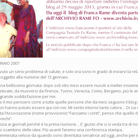
NNAIO 2007
uto un serio problema di salute, e solo ora sono in grado di inviarvi la rela
oggetto alla riunione del 13 gennaio.
na bellissima giornata: dopo soli otto mesi essere riusciti a metter insiem
otivate, da muoversi da Firenze, Torino, Venezia, Como, Bergamo, più le am
 grande soddisfazione per me.
 il mio pensiero corre a tutte quelle persone che da mesi seguono il blog
non hanno potuto essere qui con noi. Mi sento intorno tanto calore… Di cui v
a l’Associazione (nome provvisorio) “Facciamo i conti”, penso che quello de
prechi”.
ia ai giornali perché è la prima riunione… E’ giusto che ci si veda tra di noi,
 si scambino delle idee. Più avanti faremo una conferenza stampa.
mminata veloce da quando sono diventata senatrice ad oggi, anche per 