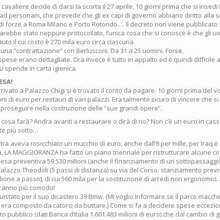
cavaliere decide di darsi la scorta il 27 aprile, 10 giorni prima che si insedi
 ad personam, che prevede che gli ex capi di governo abbiano diritto alla 
i forze a Roma Milano e Porto Rotondo…. Il decreto non viene pubblicato 
sarebbe stato neppure protocollato, l’unica cosa che si conosce è che gli uo
uto il cui costo è 270 mila euro circa ciascuna.
a una “contrattazione” con Berlusconi. Da 31 a 25 uomini. Forse.
 spese erano dettagliate. Ora invece è tutto in appalto ed è quindi difficile 
 spende in carta igienica.
ESA!
ivato a Palazzo Chigi si è trovato il conto da pagare. 10 giorni prima del v
oni di euro per restauri di vari palazzi. Era talmente sicuro di vincere che si e
roseguire nella costruzione delle “sue grandi opere”.
 cosa farà? Andra avanti a restaurare o dirà di no? Non c’è un euro in cass
te più sotto…
ra aveva rosicchiato un mucchio di euro, anche dall’8 per mille, per Iraq 
lia, LA MAGGIORANZA ha fatto un piano triennale per ristrutturare alcune co
pesa preventiva 59.530 milioni (anche il finanziamento di un sottopassaggi
alazzo Theodoli (5 passi di distanza) su via del Corso. stanziamento previs
lione a passo), di cui 560 mila per la sostituzione di arredi non ergonomi
cranno più comodo!
istato per il suo dicastero 39 Bmw. (Mi voglio informare se il parco macchi
i era composto da catorci da buttare.) Come si fa a decidere spese eccezio
to pubblico (dati Banca d’Italia 1.601.483 milioni di euro) che dal cambio di 