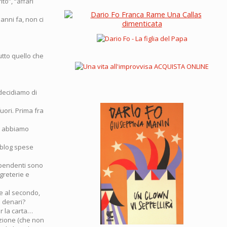
to”, “affari
nni fa, non ci
utto quello che
 decidiamo di
uori. Prima fra
me abbiamo
l blog spese
ipendenti sono
greterie e
re al secondo,
i denari?
er la carta…
azione (che non