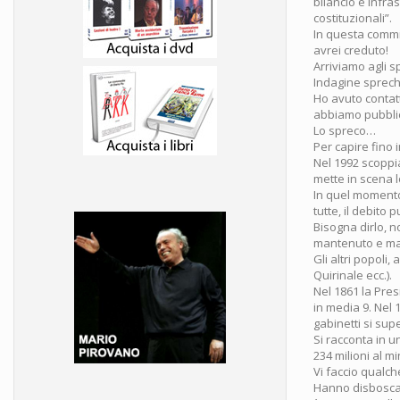
bilancio e infra
costituzionali”.
In questa commi
avrei creduto!
Arriviamo agli s
Indagine sprechi: 
Ho avuto contatt
abbiamo pubblicat
Lo spreco…
Per capire fino 
Nel 1992 scoppia
mette in scena l
In quel momento
tutte, il debito p
Bisogna dirlo, n
mantenuto e man
Gli altri popoli,
Quirinale ecc.).
Nel 1861 la Pre
in media 9. Nel 
gabinetti si su
Si racconta in u
234 milioni al mi
Vi faccio qualch
Hanno disboscato