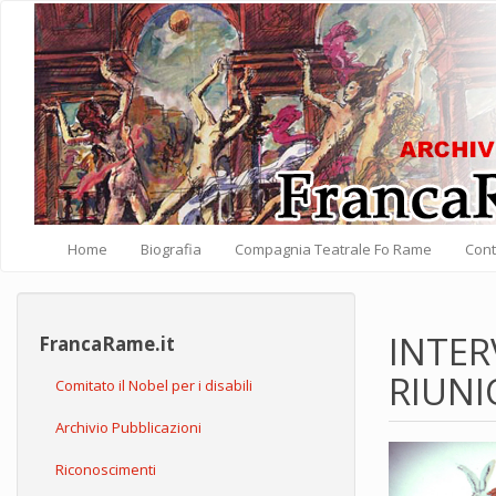
Salta al contenuto principale
Home
Biografia
Compagnia Teatrale Fo Rame
Cont
INTER
FrancaRame.it
RIUNI
Comitato il Nobel per i disabili
Archivio Pubblicazioni
Riconoscimenti