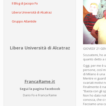
Il Blog di Jacopo Fo
Libera Università di Alcatraz
Gruppo Atlantide
Libera Università di Alcatraz
GIOVEDI' 21 GE
Scusatemi, ho av
quanto detto a s
Oggi, per me è u
persone, così m
di Milano è una
Mentre vi guardo
FrancaRame.it
svariati motivi 
Finalmente è nat
Segui la pagina Facebook
“Basta con gli s
Dario Fo e Franca Rame
Non ho dato notiz
conosca, che ci
Facciamo una ca