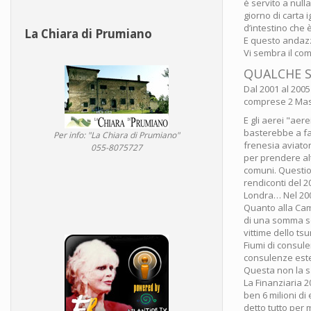
è servito a nulla
giorno di carta
d’intestino che 
La Chiara di Prumiano
E questo andazz
Vi sembra il co
QUALCHE 
Dal 2001 al 2005
comprese 2 Maser
E gli aerei "aere
basterebbe a fa
Per info: "La Chiara di Prumiano"
frenesia aviator
055-8075727
per prendere altr
comuni. Questio
rendiconti del 2
Londra… Nel 200
Quanto alla Cam
di una somma sos
vittime dello ts
Fiumi di consule
consulenze ester
Questa non la s
La Finanziaria 
ben 6 milioni di
detto tutto per