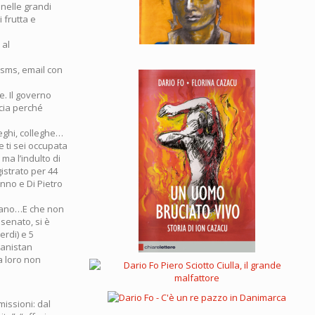
 nelle grandi
 frutta e
 al
 sms, email con
e. Il governo
ccia perché
leghi, colleghe…
e ti sei occupata
ma l’indulto di
gistrato per 44
nno e Di Pietro
c’erano…E che non
 senato, si è
erdi) e 5
ghanistan
a loro non
missioni: dal