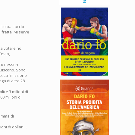
icolo… faccio
fretta. Mi serve
 a votare no.
festo,
ato nessun
ituiscono. Sono
ro. La “missione
oga di altre 28
ltre 3 milioni di
00 milioni di
ramma di
ioni di dollari…