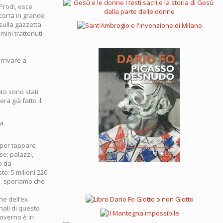
 Prodi, esce
scorta in grande
sulla gazzetta
mini trattenuti
arrivare a
oto sono stati
ra già fatto il
a.
e per tappare
se: palazzi,
o da
to: 5 milioni 220
ci… speriamo che
ne dell’ex
nali di questo
governo è in