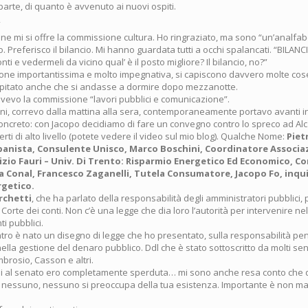
arte, di quanto è avvenuto ai nuovi ospiti.
”
one mi si offre la commissione cultura. Ho ringraziato, ma sono “un’analfabe
. Preferisco il bilancio. Mi hanno guardata tutti a occhi spalancati. “BILANCIO
onti e vedermeli da vicino qual’ è il posto migliore? Il bilancio, no?”
one importantissima e molto impegnativa, si capiscono davvero molte cose
apitato anche che si andasse a dormire dopo mezzanotte.
avevo la commissione “lavori pubblici e comunicazione”.
ni, correvo dalla mattina alla sera, contemporaneamente portavo avanti 
concreto: con Jacopo decidiamo di fare un convegno contro lo spreco ad Al
rti di alto livello (potete vedere il video sul mio blog). Qualche Nome:
Piet
banista, Consulente Unisco, Marco Boschini, Coordinatore Associ
izio Fauri – Univ. Di Trento: Risparmio Energetico Ed Economico, C
a Conal, Francesco Zaganelli, Tutela Consumatore, Jacopo Fo, inq
rgetico.
rchetti
, che ha parlato della responsabilità degli amministratori pubblici,
Corte dei conti. Non c’è una legge che dia loro l’autorità per intervenire nel
ti pubblici.
tro è nato un disegno di legge che ho presentato, sulla responsabilità pen
ella gestione del denaro pubblico. Ddl che è stato sottoscritto da molti sena
brosio, Casson e altri.
mpi al senato ero completamente sperduta… mi sono anche resa conto che 
 nessuno, nessuno si preoccupa della tua esistenza. Importante è non m