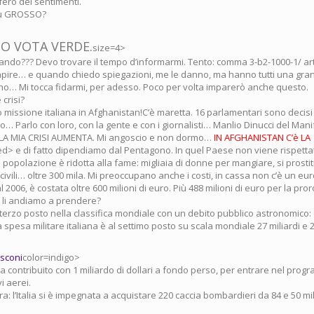
ifero dei sentimenti.
iù GROSSO?
O VOTA VERDE.
size=4>
ando??? Devo trovare il tempo d’informarmi. Tento: comma 3-b2-1000-1/ art
capire… e quando chiedo spiegazioni, me le danno, ma hanno tutti una gran 
o… Mi tocca fidarmi, per adesso. Poco per volta imparerò anche questo.
crisi?
 missione italiana in Afghanistan!C’è maretta. 16 parlamentari sono decisi
o… Parlo con loro, con la gente e con i giornalisti… Manlio Dinucci del Mani
 LA MIA CRISI AUMENTA. Mi angoscio e non dormo…
IN AFGHANISTAN C’è LA
ed> e di fatto dipendiamo dal Pentagono. In quel Paese non viene rispett
a popolazione è ridotta alla fame: migliaia di donne per mangiare, si prost
i civili… oltre 300 mila. Mi preoccupano anche i costi, in cassa non c’è un eu
 2006, è costata oltre 600 milioni di euro. Più 488 milioni di euro per la pror
e li andiamo a prendere?
il terzo posto nella classifica mondiale con un debito pubblico astronomico: o
 La spesa militare italiana è al settimo posto su scala mondiale 27 miliardi e 2
usconi
color=indigo>
a contribuito con 1 miliardo di dollari a fondo perso, per entrare nel prog
i aerei.
fra: l’Italia si è impegnata a acquistare 220 caccia bombardieri da 84 e 50 mil