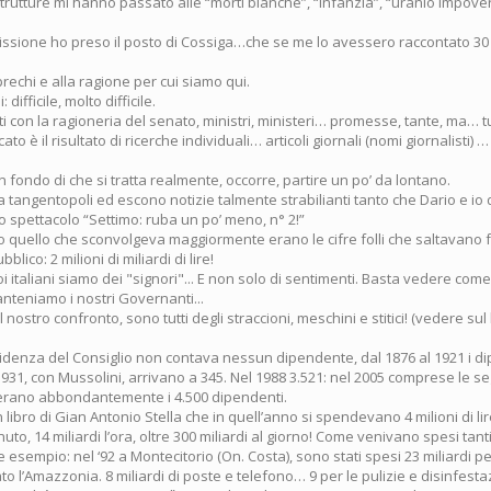
strutture mi hanno passato alle “morti bianche”, “infanzia”, “uranio impoveri
ssione ho preso il posto di Cossiga…che se me lo avessero raccontato 30 a
prechi e alla ragione per cui siamo qui.
difficile, molto difficile.
i con la ragioneria del senato, ministri, ministeri… promesse, tante, ma… t
o è il risultato di ricerche individuali… articoli giornali (nomi giornalisti) …
in fondo di che si tratta realmente, occorre, partire un po’ da lontano.
 tangentopoli ed escono notizie talmente strabilianti tanto che Dario e io
o spettacolo “Settimo: ruba un po’ meno, n° 2!”
 quello che sconvolgeva maggiormente erano le cifre folli che saltavano f
ubblico: 2 milioni di miliardi di lire!
oi italiani siamo dei "signori"... E non solo di sentimenti. Basta vedere co
teniamo i nostri Governanti...
 al nostro confronto, sono tutti degli straccioni, meschini e stitici! (vedere su
sidenza del Consiglio non contava nessun dipendente, dal 1876 al 1921 i d
1931, con Mussolini, arrivano a 345. Nel 1988 3.521: nel 2005 comprese le se
perano abbondantemente i 4.500 dipendenti.
n libro di Gian Antonio Stella che in quell’anno si spendevano 4 milioni di li
nuto, 14 miliardi l’ora, oltre 300 miliardi al giorno! Come venivano spesi tant
e esempio: nel ‘92 a Montecitorio (On. Costa), sono stati spesi 23 miliardi p
 l’Amazzonia. 8 miliardi di poste e telefono… 9 per le pulizie e disinfest