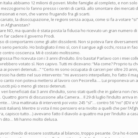
: in Italia abbiamo 12 milioni di poveri. Molte famiglie al completo, e non solo
el mezzogiorno lo fanno presso i centri di carità. allo smontare dei mercati di
sionati e non, che vanno frugando fra gli scarti.
 precariato, la disoccupazione, le regioni senza acqua, come si fa a votare “si”
 in Afghanistan?
tare NO, ma quando è stata posta la fiducia ho ricevuto un gran numero di
non far cadere il governo Prodi.
iso di comportarmi come gli altri dissidenti. Non si poteva fare diversament
serio pericolo. Ho bisbigliato il mio sì, con il sangue agli occhi, rossa in fa
e contro coscienza. Mi è costato moltissimo.
rossa l’ho ricevuta con i 3 anni d’indulto. Ero basita! Parlavo con i miei col
vrebbero votato sì. Non capivo. Tutti mi dicevano: “Ma come? Proprio tu ch
 ai poveri detenuti…” “Certo mi sono occupata di carceri per oltre 20 anni, 
brosio ha detto nel suo intervento: “mi avessero interpellato, ho fatto il ma
ro canto non poteva mettersi al lavoro con Pecorella…. Lui proponeva un a
sciti più o meno gli stessi detenuti.
 i veri beneficiati dai 3 anni d’indulto, sono stati quelli che in galera non 
Quattro giorni di discussione alla Camera… Il 29 di luglio l’indulto arriva in
nte… Una mattinata di interventi poi voto: 245 “sì”… contro 56 “no” (IDV e V
ti italiani). Mentre si vota il mio pensiero era rivolto a quelli che per l’Af
ra, capisco tutto…) avevano fatto il diavolo a quattro ma per l’indulto a cas
 dito… Mi hanno molto delusa.
 lavori chiedo di essere sostituita al bilancio, troppo pesante. Ora ho 4 com