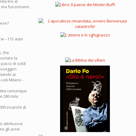
ila lire al
o, ma funzionano
pese?
ine –115 auto
i, che
portare la
 pacco di soldi
passeggeri
stando ai
 voli Milano -
ratta comunque
le 280 mila
00 incarichi di
i attribuisce
me gli avrei