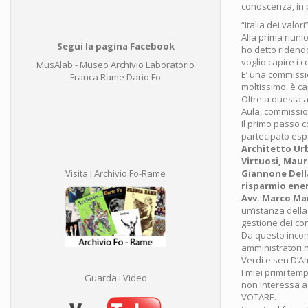
conoscenza, in p
“Italia dei valori
Alla prima riuni
Segui la pagina Facebook
ho detto ridendo
voglio capire i c
MusAlab - Museo Archivio Laboratorio
E’ una commissi
Franca Rame Dario Fo
moltissimo, è c
Oltre a questa 
Aula, commissio
Il primo passo 
partecipato espe
Architetto Ur
Virtuosi, Maur
Giannone Dell
Visita l'Archivio Fo-Rame
risparmio ene
Avv. Marco Ma
un’istanza della 
gestione dei con
Da questo incon
amministratori n
Verdi e sen D’Am
I miei primi te
Guarda i Video
non interessa a
VOTARE.