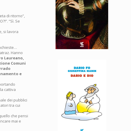
ta di ritorno”,
?!”. “Sì. Se
, si lavora
inchieste…
catraz. Hanno
ro Laureano,
azione Comuni
orrado
uinamento e
 portando
la cattiva
ale dei pubblici
tori tra cui
quello che pensi
ancare mai e