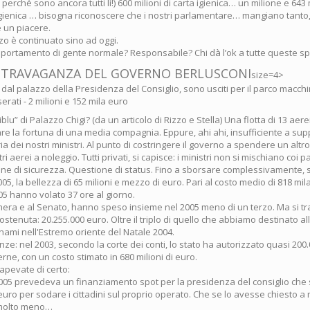
 perché sono ancora tutti lì!) 600 milioni di carta igienica… un milione e 643 m
 igienica … bisogna riconoscere che i nostri parlamentare… mangiano tant
è un piacere.
o è continuato sino ad oggi.
mportamento di gente normale? Responsabile? Chi dà l’ok a tutte queste s
STRAVAGANZA DEL GOVERNO BERLUSCONI
size=4>
 dal palazzo della Presidenza del Consiglio, sono usciti per il parco macch
ati - 2 milioni e 152 mila euro
iblu” di Palazzo Chigi? (da un articolo di Rizzo e Stella) Una flotta di 13 aere
re la fortuna di una media compagnia. Eppure, ahi ahi, insufficiente a sup
ia dei nostri ministri. Al punto di costringere il governo a spendere un altro
i aerei a noleggio. Tutti privati, si capisce: i ministri non si mischiano coi 
ne di sicurezza. Questione di status. Fino a sborsare complessivamente, 
005, la bellezza di 65 milioni e mezzo di euro. Pari al costo medio di 818 mila
5 hanno volato 37 ore al giorno.
era e al Senato, hanno speso insieme nel 2005 meno di un terzo. Ma si t
tenuta: 20.255.000 euro. Oltre il triplo di quello che abbiamo destinato al
unami nell'Estremo oriente del Natale 2004.
nze: nel 2003, secondo la corte dei conti, lo stato ha autorizzato quasi 200.0
ne, con un costo stimato in 680 milioni di euro.
apevate di certo:
2005 prevedeva un finanziamento spot per la presidenza del consiglio che s
 euro per sodare i cittadini sul proprio operato. Che se lo avesse chiesto a 
 molto meno…