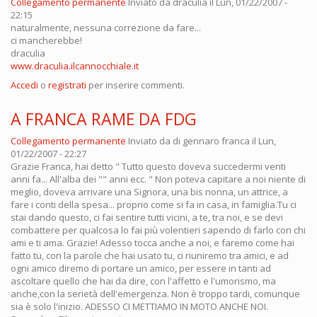
Collegamento permanente
Inviato da
draculia
il Lun, 01/22/2007 -
22:15
naturalmente, nessuna correzione da fare...
ci mancherebbe!
draculia
www.draculia.ilcannocchiale.it
Accedi
o
registrati
per inserire commenti.
A FRANCA RAME DA FDG
Collegamento permanente
Inviato da
di gennaro franca
il Lun,
01/22/2007 - 22:27
Grazie Franca, hai detto " Tutto questo doveva succedermi venti
anni fa... All'alba dei "" anni ecc. " Non poteva capitare a noi niente di
meglio, doveva arrivare una Signora, una bis nonna, un attrice, a
fare i conti della spesa... proprio come si fa in casa, in famiglia.Tu ci
stai dando questo, ci fai sentire tutti vicini, a te, tra noi, e se devi
combattere per qualcosa lo fai più volentieri sapendo di farlo con chi
ami e ti ama. Grazie! Adesso tocca anche a noi, e faremo come hai
fatto tu, con la parole che hai usato tu, ci riuniremo tra amici, e ad
ogni amico diremo di portare un amico, per essere in tanti ad
ascoltare quello che hai da dire, con l'affetto e l'umorismo, ma
anche,con la serietà dell'emergenza. Non è troppo tardi, comunque
sia è solo l'inizio. ADESSO CI METTIAMO IN MOTO ANCHE NOI.