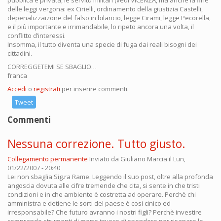
pubblica e privata, le servitù militari (vedi VICENZA, ma anche la fine
delle leggi vergona: ex Cirielli, ordinamento della giustizia Castelli,
depenalizzaizone del falso in bilancio, legge Cirami, legge Pecorella,
e il più importante e irrimandabile, lo ripeto ancora una volta, il
conflitto d’interessi.
Insomma, il tutto diventa una specie di fuga dai reali bisogni dei
cittadini.
CORREGGETEMI SE SBAGLIO…
franca
Accedi
o
registrati
per inserire commenti.
Tweet
Commenti
Nessuna correzione. Tutto giusto.
Collegamento permanente
Inviato da
Giuliano Marcia
il Lun,
01/22/2007 - 20:40
Lei non sbaglia Sig.ra Rame. Leggendo il suo post, oltre alla profonda
angoscia dovuta alle cifre tremende che cita, si sente in che tristi
condizioni e in che ambiente è costretta ad operare. Perchè chi
amministra e detiene le sorti del paese è cosi cinico ed
irresponsabile? Che futuro avranno i nostri figli? Perchè investire