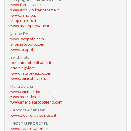
www.francarame.it
www.archivio.francarame.it
www.dariofo.it
shop.dariofo.it
www.mariopirovano.it
Jacopo Fo:
www.jacopofo.com
shop.jacopofo.com
www.jacopofo.it
Solidarietà:
comitatonobeldisabili.it
arteirregolare
www.networketico.com
www.comicoterapia.it
Merci Dolci srl:
www.commercioetico.it
www.mercidolci.it
www.energiaarcobaleno.com
Eleonora Albanese:
www.eleonoraalbanese.it
I NOSTRI PROGETTI:
www.ilteatrofabene.it