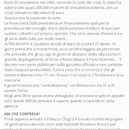
Fiumi di consulenze: nel 2003, secondo la corte dei conti, lo stato ha
autorizzato quasi 200.000 incarichi di consulenze esterne, con un
costo stimato in 680 milioni di euro.
Questa non la sapevate di certo:
La Finanziaria 2005 prevedeva un finanziamento spot per la
presidenza del consiglio che si attribuisce ben 6 milioni di euro per
sodare i cittadini sul proprio operato. Che se lo avesse chiesto a me
gli avrei detto tutto per molto meno…
ALTRA NOVITÀ: Il cavaliere decide di darsi la scorta il 27 aprile, 10
giorni prima che si insedi Prodi, esce un’altra leggina ad personam,
che prevede che gli ex capi di governo abbiano diritto alla scorta in
grande dispiegamento di forze a Roma Milano e Porto Rotondo…. Il
decreto non viene pubblicato sulla gazzetta ufficiale e non sarebbe
stato neppure protocollato, l’unica cosa che si conosce è che gli
uomini trattenuti sono 31 con 16 auto il cui costo è 270 mila euro circa
ciascuna.
Il governo inizia una “contrattazione” con Berlusconi. Da 31 a 25
uomini. Forse.
Negli anni 90 le spese erano dettagliate. Ora invece è tutto in appalto
ed è quindi difficile arrivare a sapere quanto si spende in carta
igienica.
MA CHE SORPRESA!
Prodi appena arrivato a Palazzo Chigi si è trovato il conto da pagare.
10 giorni prima del voto sono stati stanziati 69 milioni di euro per