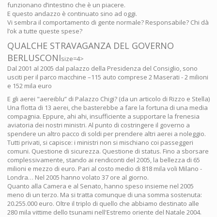
funzionano d’intestino che è un piacere.
E questo andazzo è continuato sino ad oggi.
Vi sembra il comportamento di gente normale? Responsabile? Chi dà
l’ok a tutte queste spese?
QUALCHE STRAVAGANZA DEL GOVERNO
BERLUSCONI
size=4>
Dal 2001 al 2005 dal palazzo della Presidenza del Consiglio, sono
usciti per il parco macchine –115 auto comprese 2 Maserati - 2 milioni
e 152 mila euro
E gli aerei "aereiblu” di Palazzo Chigi? (da un articolo di Rizzo e Stella)
Una flotta di 13 aerei, che basterebbe a fare la fortuna di una media
compagnia. Eppure, ahi ahi, insufficiente a supportare la frenesia
aviatoria dei nostri ministri. Al punto di costringere il governo a
spendere un altro pacco di soldi per prendere altri aerei a noleggio.
Tutti privati, si capisce: i ministri non si mischiano coi passeggeri
comuni. Questione di sicurezza. Questione di status. Fino a sborsare
complessivamente, stando ai rendiconti del 2005, la bellezza di 65
milioni e mezzo di euro. Pari al costo medio di 818 mila voli Milano -
Londra… Nel 2005 hanno volato 37 ore al giorno.
Quanto alla Camera e al Senato, hanno speso insieme nel 2005
meno di un terzo. Ma si tratta comunque di una somma sostenuta:
20.255.000 euro. Oltre il triplo di quello che abbiamo destinato alle
280 mila vittime dello tsunami nell'Estremo oriente del Natale 2004.