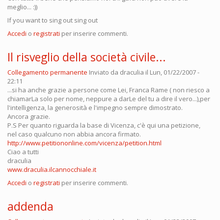
meglio... :))
If you want to sing out sing out
Accedi
o
registrati
per inserire commenti.
Il risveglio della società civile...
Collegamento permanente
Inviato da
draculia
il Lun, 01/22/2007 -
22:11
...si ha anche grazie a persone come Lei, Franca Rame ( non riesco a
chiamarLa solo per nome, neppure a darLe del tu a dire il vero...),per
l'intelligenza, la generosità e l'impegno sempre dimostrato.
Ancora grazie.
P.S Per quanto riguarda la base di Vicenza, c'è qui una petizione,
nel caso qualcuno non abbia ancora firmato.
http://www.petitiononline.com/vicenza/petition.html
Ciao a tutti
draculia
www.draculia.ilcannocchiale.it
Accedi
o
registrati
per inserire commenti.
addenda