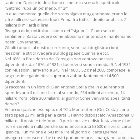
tanto che Dario e io decidiamo di mette in scena lo spettacolo
“Settimo: ruba un po’ meno, n° 2!”
In quel momento quello che sconvolgeva maggiormente erano le
cifre folli che saltavano fuori. Prima fra tutte, il debito pubblico: 2
milioni di miliardi di lire!
Bisogna dirlo, noi italiani siamo dei "signori"... E non solo di
sentimenti. Basta vedere come abbiamo mantenuto e manteniamo i
nostri Governanti...
Gli altri popoli, al nostro confronto, sono tutti degli straccioni,
meschini e stitici! (vedere sul blog spese Quirinale ecc.).
Nel 1861 la Presidenza del Consiglio non contava nessun
dipendente, dal 1876 al 1921 i dipendenti sono in media 9. Nel 1931,
con Mussolini, arrivano a 345. Nel 1988 3.521: nel 2005 comprese le
segreterie e gabinetti si superano abbondantemente i 4.500
dipendenti.
Si racconta in un libro di Gian Antonio Stella che in quell’anno si
spendevano 4 milioni di lire al secondo, 234 milioni al minuto, 14
miliardi l’ora, oltre 300 miliardi al giorno! Come venivano spesi tanti
denari?
Vi faccio qualche esempio: nel ‘92 a Montecitorio (On. Costa), sono
stati spesi 23 miliardi per la carta… Hanno disboscato l’Amazzonia. 8
miliardi di poste e telefono… 9 per le pulizie e disinfestazione (che
non è servito a nulla perché sono ancora tutti lì!) 600 milioni di carta
igienica… un milione e 643 mila lire al giorno di carta igienica …
bisogna riconoscere che i nostri parlamentare… mangiano tanto, ma