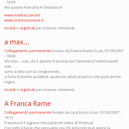
- 16:59
Ma questo Franzina è fantastico!!
www.maxbazzana.it
www.orchestrazione.it
Accedi
o
registrati
per inserire commenti.
a max...
Collegamento permanente
Inviato da
Franca Rame
il Lun, 01/29/2007
- 18:46
ehi max... ciao, chi è questo franzina così fantastico? telefonami!!!
ciao.
sono a letto con la congiuntivite...
a furia di tirarmi accidenti, qualcuno attacca! penso che porti anche
rogna.
Accedi
o
registrati
per inserire commenti.
A Franca Rame
Collegamento permanente
Inviato da
Lara Bossi
il Lun, 01/29/2007 -
19:13
Franzina è il signore che parla nel video di Vicenza!
Con tutto il bene che pensiamo noi chi gufa non può avere la