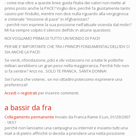
- come mai oltre a queste linee guida l’italia dei valori non mette al
primo posto anche la PACE? Voglio dire, perchè fa giustamente tanto
casino per l’indulto, mentre non dice nulla riguardo alla vergognosa
e criminale “missione di pace” in Afghanistan?
- perchè non esprime la sua posizione nell’attuale vicenda dal molin?
Mi ha sempre colpito il silenzio dell’Idv in alcune questioni.
NOI VOGLIAMO PRIMA DI TUTTO UN MONDO DI PACE!
PER ME E’ IMPORTANTE CHE TRA I PRINCIPI FONDAMENTALI DELL’IDV CI
SIA ANCHE LA PACE!
Se verdi, rifondazione, pdci e idv votassero no a tutte le politiche
militari avrebbero un gran peso nella maggioranza. Perchè l’idv non
si fa sentire? Anzi no.. SOLO TE FRANCA.. SANTA DONNA!
Sei l'unica che voterei.. se noi cittadini potessimo esprimere una
preferenza!!
Accedi
o
registrati
per inserire commenti.
a bassir da fra
Collegamento permanente
Inviato da
Franca Rame
il Lun, 01/29/2007
- 18:57
perché non lanciamo una campagna su internet e inviamo tutti una
mail a di pietro affinché si decida a prendere una netta posizione