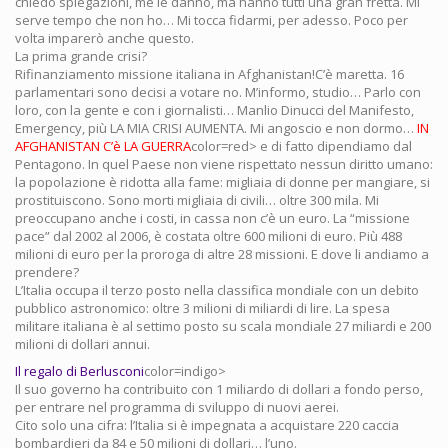
chiedo spiegazioni, me le danno, ma hanno tutti una gran fretta. Mi
serve tempo che non ho… Mi tocca fidarmi, per adesso. Poco per
volta imparerò anche questo.
La prima grande crisi?
Rifinanziamento missione italiana in Afghanistan!C’è maretta. 16
parlamentari sono decisi a votare no. M’informo, studio… Parlo con
loro, con la gente e con i giornalisti… Manlio Dinucci del Manifesto,
Emergency, più LA MIA CRISI AUMENTA. Mi angoscio e non dormo…
IN
AFGHANISTAN C’è LA GUERRA
color=red> e di fatto dipendiamo dal
Pentagono. In quel Paese non viene rispettato nessun diritto umano:
la popolazione è ridotta alla fame: migliaia di donne per mangiare, si
prostituiscono. Sono morti migliaia di civili… oltre 300 mila. Mi
preoccupano anche i costi, in cassa non c’è un euro. La “missione
pace” dal 2002 al 2006, è costata oltre 600 milioni di euro. Più 488
milioni di euro per la proroga di altre 28 missioni. E dove li andiamo a
prendere?
L’Italia occupa il terzo posto nella classifica mondiale con un debito
pubblico astronomico: oltre 3 milioni di miliardi di lire. La spesa
militare italiana è al settimo posto su scala mondiale 27 miliardi e 200
milioni di dollari annui.
Il regalo di Berlusconi
color=indigo>
Il suo governo ha contribuito con 1 miliardo di dollari a fondo perso,
per entrare nel programma di sviluppo di nuovi aerei.
Cito solo una cifra: l’Italia si è impegnata a acquistare 220 caccia
bombardieri da 84 e 50 milioni di dollari… l’uno.