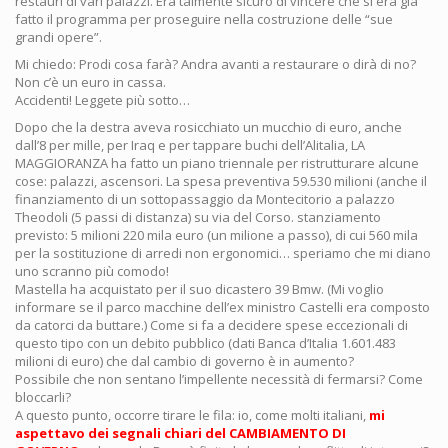
restauri di vari palazzi. Era talmente sicuro di vincere che si era già
fatto il programma per proseguire nella costruzione delle “sue
grandi opere”.
Mi chiedo: Prodi cosa farà? Andra avanti a restaurare o dirà di no?
Non c’è un euro in cassa.
Accidenti! Leggete più sotto…
Dopo che la destra aveva rosicchiato un mucchio di euro, anche
dall’8 per mille, per Iraq e per tappare buchi dell’Alitalia, LA
MAGGIORANZA ha fatto un piano triennale per ristrutturare alcune
cose: palazzi, ascensori. La spesa preventiva 59.530 milioni (anche il
finanziamento di un sottopassaggio da Montecitorio a palazzo
Theodoli (5 passi di distanza) su via del Corso. stanziamento
previsto: 5 milioni 220 mila euro (un milione a passo), di cui 560 mila
per la sostituzione di arredi non ergonomici… speriamo che mi diano
uno scranno più comodo!
Mastella ha acquistato per il suo dicastero 39 Bmw. (Mi voglio
informare se il parco macchine dell’ex ministro Castelli era composto
da catorci da buttare.) Come si fa a decidere spese eccezionali di
questo tipo con un debito pubblico (dati Banca d’Italia 1.601.483
milioni di euro) che dal cambio di governo è in aumento?
Possibile che non sentano l’impellente necessità di fermarsi? Come
bloccarli?
A questo punto, occorre tirare le fila: io, come molti italiani,
mi
aspettavo dei segnali chiari del CAMBIAMENTO DI