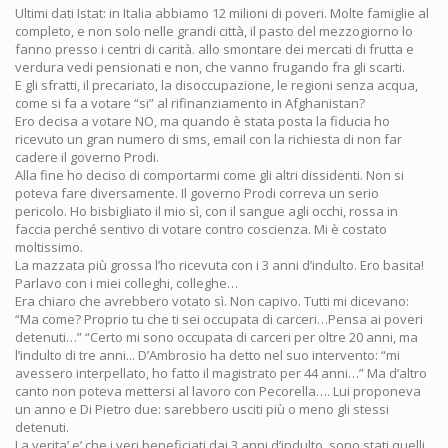
Ultimi dati Istat: in Italia abbiamo 12 milioni di poveri. Molte famiglie al
completo, e non solo nelle grandi città, il pasto del mezzogiorno lo
fanno presso i centri di carità. allo smontare dei mercati di frutta e
verdura vedi pensionati e non, che vanno frugando fra gli scarti.
E gli sfratti, il precariato, la disoccupazione, le regioni senza acqua,
come si fa a votare “si” al rifinanziamento in Afghanistan?
Ero decisa a votare NO, ma quando è stata posta la fiducia ho
ricevuto un gran numero di sms, email con la richiesta di non far
cadere il governo Prodi.
Alla fine ho deciso di comportarmi come gli altri dissidenti. Non si
poteva fare diversamente. Il governo Prodi correva un serio
pericolo. Ho bisbigliato il mio sì, con il sangue agli occhi, rossa in
faccia perché sentivo di votare contro coscienza. Mi è costato
moltissimo.
La mazzata più grossa l’ho ricevuta con i 3 anni d’indulto. Ero basita!
Parlavo con i miei colleghi, colleghe…
Era chiaro che avrebbero votato sì. Non capivo. Tutti mi dicevano:
“Ma come? Proprio tu che ti sei occupata di carceri…Pensa ai poveri
detenuti…” “Certo mi sono occupata di carceri per oltre 20 anni, ma
l’indulto di tre anni... D’Ambrosio ha detto nel suo intervento: “mi
avessero interpellato, ho fatto il magistrato per 44 anni…” Ma d’altro
canto non poteva mettersi al lavoro con Pecorella…. Lui proponeva
un anno e Di Pietro due: sarebbero usciti più o meno gli stessi
detenuti.
La verita’ e’ che i veri beneficiati dai 3 anni d’indulto, sono stati quelli