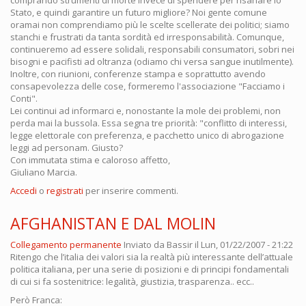
comprando strumenti di morte invece di spendere per risanare lo
Stato, e quindi garantire un futuro migliore? Noi gente comune
oramai non comprendiamo più le scelte scellerate dei politici; siamo
stanchi e frustrati da tanta sordità ed irresponsabilità. Comunque,
continueremo ad essere solidali, responsabili consumatori, sobri nei
bisogni e pacifisti ad oltranza (odiamo chi versa sangue inutilmente).
Inoltre, con riunioni, conferenze stampa e soprattutto avendo
consapevolezza delle cose, formeremo l'associazione "Facciamo i
Conti".
Lei continui ad informarci e, nonostante la mole dei problemi, non
perda mai la bussola. Essa segna tre priorità: "conflitto di interessi,
legge elettorale con preferenza, e pacchetto unico di abrogazione
leggi ad personam. Giusto?
Con immutata stima e caloroso affetto,
Giuliano Marcia.
Accedi
o
registrati
per inserire commenti.
AFGHANISTAN E DAL MOLIN
Collegamento permanente
Inviato da
Bassir
il Lun, 01/22/2007 - 21:22
Ritengo che l’italia dei valori sia la realtà più interessante dell’attuale
politica italiana, per una serie di posizioni e di principi fondamentali
di cui si fa sostenitrice: legalità, giustizia, trasparenza.. ecc..
Però Franca: