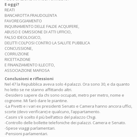
E oggi?
REATI
BANCAROTTA FRAUDOLENTA
FAVOREGGIAMENTO
INQUINAMENTO DELLE FALDE ACQUIFERE,
ABUSO E OMISSIONE DI ATTI UFFICIO,
FALSO IDEOLOGICO,
DELITTI COLPOSI CONTRO LA SALUTE PUBBLICA
CONCUSSIONE,
CORRUZIONE
RICETTAZIONE
E FINANZIAMENTO ILLECITO,
ASSOCIAZIONE MAFIOSA
Conclusioni e riflessioni
Nel 47 la Repubblica aveva solo 4 palazzi. Ora sono 30, e da quanto
ho letto se ne stanno affittando altri.
-Desidero sapere da chi sono occupati, metro per metro, nome e
cognome. Mi farò dare le piantine.
-La Pivetti e i vari ex presidenti Senato e Camera hanno ancora uffici,
scorte (devo verificare) e qualcuno, l’appartamento.
-Casini s’è scelto il più bell’attico del palazzo Chigi.
-Controllo delle bollette telefoniche dei palazzi. Camera e Senato.
-Spese viaggi parlamentari.
-Pensioni parlamentari.