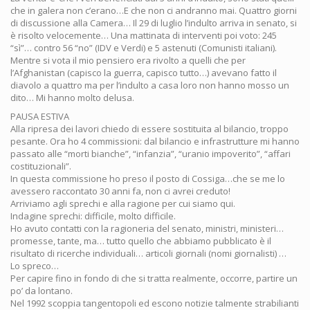
che in galera non c’erano…E che non ci andranno mai. Quattro giorni
di discussione alla Camera… Il 29 di luglio l’indulto arriva in senato, si
è risolto velocemente… Una mattinata di interventi poi voto: 245
“sì”… contro 56 “no” (IDV e Verdi) e 5 astenuti (Comunisti italiani).
Mentre si vota il mio pensiero era rivolto a quelli che per
l’Afghanistan (capisco la guerra, capisco tutto…) avevano fatto il
diavolo a quattro ma per l’indulto a casa loro non hanno mosso un
dito… Mi hanno molto delusa.
PAUSA ESTIVA
Alla ripresa dei lavori chiedo di essere sostituita al bilancio, troppo
pesante. Ora ho 4 commissioni: dal bilancio e infrastrutture mi hanno
passato alle “morti bianche”, “infanzia”, “uranio impoverito”, “affari
costituzionali”.
In questa commissione ho preso il posto di Cossiga…che se me lo
avessero raccontato 30 anni fa, non ci avrei creduto!
Arriviamo agli sprechi e alla ragione per cui siamo qui.
Indagine sprechi: difficile, molto difficile.
Ho avuto contatti con la ragioneria del senato, ministri, ministeri…
promesse, tante, ma… tutto quello che abbiamo pubblicato è il
risultato di ricerche individuali… articoli giornali (nomi giornalisti) …
Lo spreco…
Per capire fino in fondo di che si tratta realmente, occorre, partire un
po’ da lontano.
Nel 1992 scoppia tangentopoli ed escono notizie talmente strabilianti