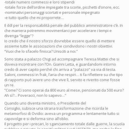
-totale numero commessi e loro stipendi
-totale forze dell’ordine impiegate tra scorte, picchetti d’onore, ecc.
-nominativi personaggi scortati e personale impegnato
-e tutto quello che mi proporrete…
Il ddl per la responsabilità penale del pubblico amministratore c’è. In
che maniera potremmo movimentarci per accelerare i tempi e
divenga “legge”?
Io credo che il nostro sforzo dovrebbe essere quello di mettere
assieme tutte le associazioni che condividono i nostri obiettivi.
“Vuoi che lo sfacelo finisca? Unisciti a noi.”
Sono stata a palazzo Chigi ad accompagnare Teresa Mattei che si
doveva incontrare con l’On. Gianni Letta, e guardandomi intorno
credo di aver capito perché chi arriva a “palazzo” va via di testa.
Saloni, commessi in frak, l’aria che respiri… ti fa riflettere su che tipo
di rapporto può avere uno che vive lì, servito e riverito come fosse
un re.
“Come? Ci sono operai da 800 euro al mese, pensionati da 500 euro?
Ah sì?... Poveracci, non lo sapevo…”
Quando uno diventa ministro, o Presidente del
Consiglio, subisce una strana trasformazione che ricorda le
metamorfosi di Ovidio: aveva un programma e lentamente tutto si
capovolge e si deforma sino all’oblio.
Il progetto per i precari, lo sganciamento totale dalle guerre, la scuola