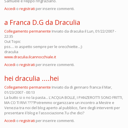
Samuele e Filippo ringraziano.
Accedi
o
registrati
per inserire commenti.
a Franca D.G da Draculia
Collegamento permanente
Inviato da
draculia
il Lun, 01/22/2007 -
22:35
Out Topic
pss.... io aspetto sempre per le orecchiette...;)
draculia
www.draculia.ilcannocchiale.it
Accedi
o
registrati
per inserire commenti.
hei draculia ....hei
Collegamento permanente
Inviato da
di gennaro franca
il Mar,
01/23/2007 - 00:13
La butto si o no la pasta... L'ACQUA BOLLE, I PANZEROTTI SONO FRITTI,
MA CO TI RIVI ????Potremmo organizzare un incontro a Mestre e
Venezia tra noi del blog aperto al pubblico, fare degli interventi per
presentare il blog e l'associazione.Tu che dici?
Accedi
o
registrati
per inserire commenti.