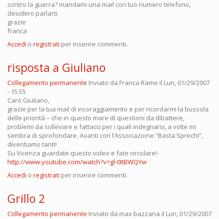
contro la guerra? mandami una mail con tuo numero telefono,
desidero parlarti.
grazie
franca
Accedi
o
registrati
per inserire commenti.
risposta a Giuliano
Collegamento permanente
Inviato da
Franca Rame
il Lun, 01/29/2007
- 15:55
Caro Giuliano,
grazie per la tua mail di incoraggiamento e per ricordarmi la bussola
delle priorità – che in questo mare di questioni da dibattere,
problemi da sollevare e fattacci per i quali indegnarsi, a volte mi
sembra di sprofondare. Avanti con l’Associazione “Basta Sprechi”,
diventiamo tanti!
Su Vicenza guardate questo video e fate circolare!-
http://www.youtube.com/watch?v=gl-0ItBWQYw
Accedi
o
registrati
per inserire commenti.
Grillo 2
Collegamento permanente
Inviato da
max bazzana
il Lun, 01/29/2007