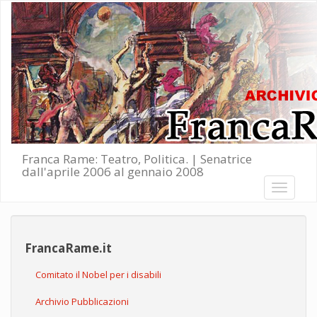
Salta al contenuto principale
Franca Rame: Teatro, Politica. | Senatrice
dall'aprile 2006 al gennaio 2008
Toggle
navigati
FrancaRame.it
Comitato il Nobel per i disabili
Archivio Pubblicazioni