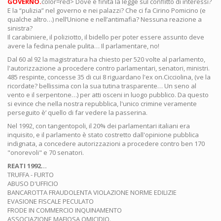
GOVERNO.
color=red> Dove è finita la legge sul conflitto di interessi?
E la “pulizia” nel governo e nei palazzi? Che ci fa Cirino Pomicino (e
qualche altro…) nell’Unione e nell’antimafia? Nessuna reazione a
sinistra?
Il carabiniere, il poliziotto, il bidello per poter essere assunto deve
avere la fedina penale pulita… Il parlamentare, no!
Dal 60 al 92 la magistratura ha chiesto per 520 volte al parlamento,
l'autorizzazione a procedere contro parlamentari, senatori, ministri.
485 respinte, concesse 35 di cui 8 riguardano l'ex on.Cicciolina, (ve la
ricordate? bellissima con la sua tutina trasparente… Un seno al
vento e il serpentone…) per atti osceni in luogo pubblico. Da questo
si evince che nella nostra repubblica, l'unico crimine veramente
perseguito è’ quello di far vedere la passerina.
Nel 1992, con tangentopoli, il 20% dei parlamentari italiani era
inquisito, e il parlamento è stato costretto dall'opinione pubblica
indignata, a concedere autorizzazioni a procedere contro ben 170
"onorevoli" e 70 senatori.
REATI 1992…
TRUFFA - FURTO
ABUSO D'UFFICIO
BANCAROTTA FRAUDOLENTA VIOLAZIONE NORME EDILIZIE
EVASIONE FISCALE PECULATO
FRODE IN COMMERCIO INQUINAMENTO
ASSOCIAZIONE MAFIOSA OMICIDIO.