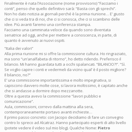
Finalmente è nata l’Associazione (nome provvisorio) “Facciamo i
conti”, penso che quello definitivo sarà: “Basta con gli sprechi”.
Non ho dato notizia ai giornali perché è la prima riunione… E’ giusto
che ci si veda tra di noi, che ci si conosca, che ci si scambino delle
idee. Più avanti faremo una conferenza stampa.
Facciamo una camminata veloce da quando sono diventata
senatrice ad oggi, anche per mettere a conoscenza, in parte, di
quanto è avvenuto ai nuovi ospiti.
“Italia dei valori”
Alla prima riunione mi si offre la commissione cultura. Ho ringraziato,
ma sono “un’analfabeta di ritorno”, ho detto ridendo. Preferisco il
bilancio. Mi hanno guardata tutti a occhi spalancati. “BILANCIO?!”. “Sì.
Se voglio capire i conti e vedermeli da vicino qual’ è il posto migliore?
Il bilancio, no?”
E’ una commissione importantissima e molto impegnativa, si
capiscono davvero molte cose, si lavora moltissimo, è capitato anche
che si andasse a dormire dopo mezzanotte.
Oltre a questa avevo la commissione “lavori pubblici e
comunicazione”.
Aula, commissioni, correvo dalla mattina alla sera,
contemporaneamente portavo avanti inchieste…
Il primo passo concreto: con Jacopo decidiamo di fare un convegno
contro lo spreco ad Alcatraz. Hanno partecipato esperti di alto livello
(potete vedere il video sul mio blog). Qualche Nome:
Pietro