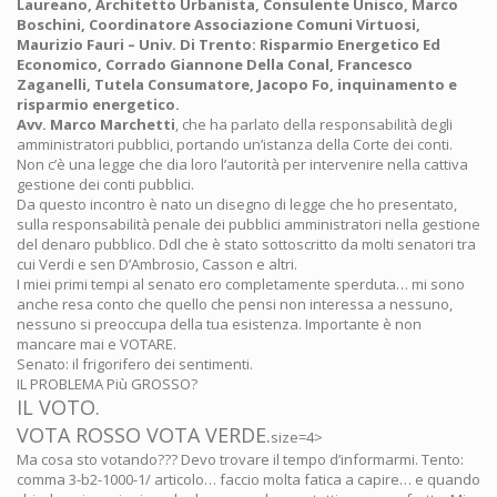
Laureano, Architetto Urbanista, Consulente Unisco, Marco
Boschini, Coordinatore Associazione Comuni Virtuosi,
Maurizio Fauri – Univ. Di Trento: Risparmio Energetico Ed
Economico, Corrado Giannone Della Conal, Francesco
Zaganelli, Tutela Consumatore, Jacopo Fo, inquinamento e
risparmio energetico.
Avv. Marco Marchetti
, che ha parlato della responsabilità degli
amministratori pubblici, portando un’istanza della Corte dei conti.
Non c’è una legge che dia loro l’autorità per intervenire nella cattiva
gestione dei conti pubblici.
Da questo incontro è nato un disegno di legge che ho presentato,
sulla responsabilità penale dei pubblici amministratori nella gestione
del denaro pubblico. Ddl che è stato sottoscritto da molti senatori tra
cui Verdi e sen D’Ambrosio, Casson e altri.
I miei primi tempi al senato ero completamente sperduta… mi sono
anche resa conto che quello che pensi non interessa a nessuno,
nessuno si preoccupa della tua esistenza. Importante è non
mancare mai e VOTARE.
Senato: il frigorifero dei sentimenti.
IL PROBLEMA Più GROSSO?
IL VOTO.
VOTA ROSSO VOTA VERDE.
size=4>
Ma cosa sto votando??? Devo trovare il tempo d’informarmi. Tento:
comma 3-b2-1000-1/ articolo… faccio molta fatica a capire… e quando