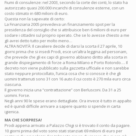
Fiumi di consulenze: nel 2003, secondo la corte dei conti, lo stato ha
autorizzato quasi 200.000 incarichi di consulenze esterne, con un
costo stimato in 680 milioni di euro.
Questa non la sapevate di certo:
La Finanziaria 2005 prevedeva un finanziamento spot per la
presidenza del consiglio che si attribuisce ben 6 milioni di euro per
sodare i cittadini sul proprio operato. Che se lo avesse chiesto a me
gli avrei detto tutto per molto meno…
ALTRA NOVITÀ: Il cavaliere decide di darsi la scorta il 27 aprile, 10
giorni prima che si insedi Prodi, esce un’altra leggina ad personam,
che prevede che gli ex capi di governo abbiano diritto alla scorta in
grande dispiegamento di forze a Roma Milano e Porto Rotondo…. Il
decreto non viene pubblicato sulla gazzetta ufficiale e non sarebbe
stato neppure protocollato, l’unica cosa che si conosce è che gli
uomini trattenuti sono 31 con 16 auto il cui costo è 270 mila euro circa
ciascuna.
Il governo inizia una “contrattazione” con Berlusconi. Da 31 a 25
uomini. Forse.
Negli anni 90 le spese erano dettagliate. Ora invece è tutto in appalto
ed è quindi difficile arrivare a sapere quanto si spende in carta
igienica.
MA CHE SORPRESA!
Prodi appena arrivato a Palazzo Chigi si è trovato il conto da pagare.
10 giorni prima del voto sono stati stanziati 69 milioni di euro per