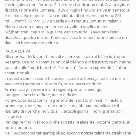
che in galera non c’erano…E che non ci andranno mai. Quattro giorni
di discussione alla Camera… Il 29 di luglio l’indulto arriva in senato, si
è risolto velocemente… Una mattinata di interventi poi voto: 245
“sì”… contro 56 “no” (IDV e Verdi) e 5 astenuti (Comunisti italiani).
Mentre si vota il mio pensiero era rivolto a quelli che per
l’Afghanistan (capisco la guerra, capisco tutto…) avevano fatto il
diavolo a quattro ma per l’indulto a casa loro non hanno mosso un
dito… Mi hanno molto delusa.
PAUSA ESTIVA
Alla ripresa dei lavori chiedo di essere sostituita al bilancio, troppo
pesante. Ora ho 4 commissioni: dal bilancio e infrastrutture mi hanno
passato alle “morti bianche”, “infanzia”, “uranio impoverito”, “affari
costituzionali”.
In questa commissione ho preso il posto di Cossiga…che se me lo
avessero raccontato 30 anni fa, non ci avrei creduto!
Arriviamo agli sprechi e alla ragione per cui siamo qui.
Indagine sprechi: difficile, molto difficile.
Ho avuto contatti con la ragioneria del senato, ministri, ministeri…
promesse, tante, ma… tutto quello che abbiamo pubblicato è il
risultato di ricerche individuali… articoli giornali (nomi giornalisti) …
Lo spreco…
Per capire fino in fondo di che si tratta realmente, occorre, partire un
po’ da lontano.
Nel 1992 scoppia tangentopoli ed escono notizie talmente strabilianti