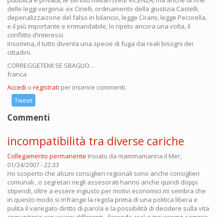
pubblica e privata, le servitù militari (vedi VICENZA, ma anche la fine
delle leggi vergona: ex Cirielli, ordinamento della giustizia Castelli,
depenalizzaizone del falso in bilancio, legge Cirami, legge Pecorella,
e il più importante e irrimandabile, lo ripeto ancora una volta, il
conflitto d’interessi.
Insomma, il tutto diventa una specie di fuga dai reali bisogni dei
cittadini.
CORREGGETEMI SE SBAGLIO…
franca
Accedi
o
registrati
per inserire commenti.
Tweet
Commenti
incompatibilità tra diverse cariche
Collegamento permanente
Inviato da
mammamarina
il Mer,
01/24/2007 - 22:33
Ho scoperto che alcuni consiglieri regionali sono anche consiglieri
comunali , o segretari negli assesorati hanno anche quindi doppi
stipendi, oltre a essere ingiusto per motivi economici mi sembra che
in questo modo si infrange la regola prima di una politica libera e
pulita il variegato diritto di parola e la possibilità di decidere sulla vita