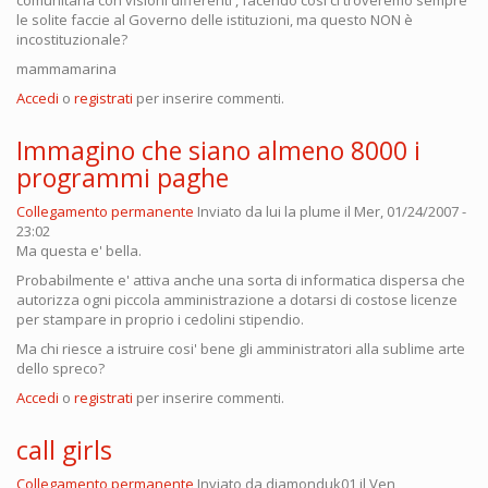
comunitaria con visioni differenti , facendo così ci troveremo sempre
le solite faccie al Governo delle istituzioni, ma questo NON è
incostituzionale?
mammamarina
Accedi
o
registrati
per inserire commenti.
Immagino che siano almeno 8000 i
programmi paghe
Collegamento permanente
Inviato da
lui la plume
il Mer, 01/24/2007 -
23:02
Ma questa e' bella.
Probabilmente e' attiva anche una sorta di informatica dispersa che
autorizza ogni piccola amministrazione a dotarsi di costose licenze
per stampare in proprio i cedolini stipendio.
Ma chi riesce a istruire cosi' bene gli amministratori alla sublime arte
dello spreco?
Accedi
o
registrati
per inserire commenti.
call girls
Collegamento permanente
Inviato da
diamonduk01
il Ven,