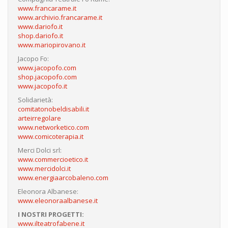
www.francarame.it
www.archivio.francarame.it
www.dariofo.it
shop.dariofo.it
www.mariopirovano.it
Jacopo Fo:
www.jacopofo.com
shop.jacopofo.com
www.jacopofo.it
Solidarietà:
comitatonobeldisabili.it
arteirregolare
www.networketico.com
www.comicoterapia.it
Merci Dolci srl:
www.commercioetico.it
www.mercidolci.it
www.energiaarcobaleno.com
Eleonora Albanese:
www.eleonoraalbanese.it
I NOSTRI PROGETTI:
www.ilteatrofabene.it