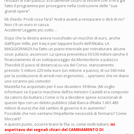
restauri di vari palazzi. Era talmente sicuro di vincere che si era già
fatto il programma per proseguire nella costruzione delle “sue
grandi opere”.
Mi chiedo: Prodi cosa farà? Andra avanti a restaurare o dirà di no?
Non c’è un euro in cassa.
Accidenti! Leggete più sotto…
Dopo che la destra aveva rosicchiato un mucchio di euro, anche
dall’8 per mille, per Iraq e per tappare buchi dell’Alitalia, LA
MAGGIORANZA ha fatto un piano triennale per ristrutturare alcune
cose: palazzi, ascensori. La spesa preventiva 59.530 milioni (anche il
finanziamento di un sottopassaggio da Montecitorio a palazzo
Theodoli (5 passi di distanza) su via del Corso. stanziamento
previsto: 5 milioni 220 mila euro (un milione a passo), di cui 560 mila
per la sostituzione di arredi non ergonomici… speriamo che mi diano
uno scranno più comodo!
Mastella ha acquistato per il suo dicastero 39 Bmw. (Mi voglio
informare se il parco macchine dell’ex ministro Castelli era composto
da catorci da buttare.) Come si fa a decidere spese eccezionali di
questo tipo con un debito pubblico (dati Banca d’Italia 1.601.483
milioni di euro) che dal cambio di governo è in aumento?
Possibile che non sentano l’impellente necessità di fermarsi? Come
bloccarli?
A questo punto, occorre tirare le fila: io, come molti italiani,
mi
aspettavo dei segnali chiari del CAMBIAMENTO DI