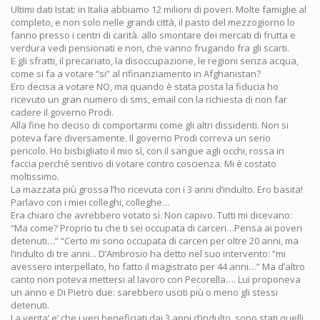
Ultimi dati Istat: in Italia abbiamo 12 milioni di poveri. Molte famiglie al
completo, e non solo nelle grandi città, il pasto del mezzogiorno lo
fanno presso i centri di carità. allo smontare dei mercati di frutta e
verdura vedi pensionati e non, che vanno frugando fra gli scarti.
E gli sfratti, il precariato, la disoccupazione, le regioni senza acqua,
come si fa a votare “si” al rifinanziamento in Afghanistan?
Ero decisa a votare NO, ma quando è stata posta la fiducia ho
ricevuto un gran numero di sms, email con la richiesta di non far
cadere il governo Prodi.
Alla fine ho deciso di comportarmi come gli altri dissidenti. Non si
poteva fare diversamente. Il governo Prodi correva un serio
pericolo. Ho bisbigliato il mio sì, con il sangue agli occhi, rossa in
faccia perché sentivo di votare contro coscienza. Mi è costato
moltissimo.
La mazzata più grossa l’ho ricevuta con i 3 anni d’indulto. Ero basita!
Parlavo con i miei colleghi, colleghe…
Era chiaro che avrebbero votato sì. Non capivo. Tutti mi dicevano:
“Ma come? Proprio tu che ti sei occupata di carceri…Pensa ai poveri
detenuti…” “Certo mi sono occupata di carceri per oltre 20 anni, ma
l’indulto di tre anni... D’Ambrosio ha detto nel suo intervento: “mi
avessero interpellato, ho fatto il magistrato per 44 anni…” Ma d’altro
canto non poteva mettersi al lavoro con Pecorella…. Lui proponeva
un anno e Di Pietro due: sarebbero usciti più o meno gli stessi
detenuti.
La verita’ e’ che i veri beneficiati dai 3 anni d’indulto, sono stati quelli